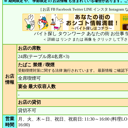
※ 期間限定 や、 季節限定 の お店情報 も含まれている場合があります。
[ お店 FB Facebook Twitter LINE インスタ Insta
バイト探し タウンワーク あなたの街 お仕事 
＜ 詳細 は リンク または 画像 を クリック して下さ
お店の席数
24席(テーブル席4名席×3)
たばこ 禁煙 / 喫煙
受動喫煙対策に関する法律 施行されています。 最新情報 ご確認
お店
全席喫煙可
情報
宴会 最大収容人数
-
お店の貸切
貸切不可
営業
月、火、木～日、祝日、祝前日: 11:30～16:00 (料理LO 
時間
16:00)