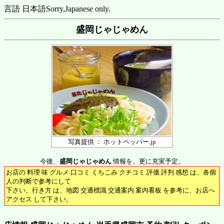
言語 日本語
Sorry,Japanese only.
盛岡じゃじゃめん
写真提供 ： ホットペッパー.jp
今後、
盛岡じゃじゃめん
情報を、更に充実予定。
お店の 料理 味 グルメ 口コミ くちこみ クチコミ 評価 評判 感想 は、各個
人の判断で参考にして
下さい。行き方 は、地図 交通標識 交通案内 案内看板 を参考に、お店へ
アクセス して下さい。