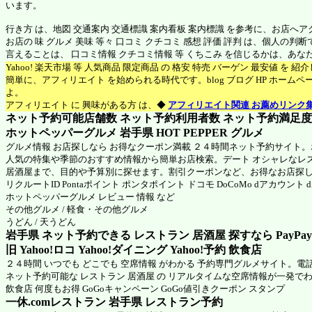
います。
行き方 は、地図 交通案内 交通標識 案内看板 案内標識 を参考に、お店へ
お店の 味 グルメ 美味 等々 口コミ クチコミ 感想 評価 評判 は、個人の
言えることは、 口コミ情報 クチコミ情報 等 くちこみ を信じるかは、あ
Yahoo! 楽天市場 等 人気商品 限定商品 の 格安 特売 バーゲン 最安値 を 
簡単に、アフィリエイト を始められる時代です。blog ブログ HP ホーム
よ。
アフィリエイト に 興味がある方 は、◆
アフィリエイト関連 お薦めリンク
ネット予約可能店舗数 ネット予約利用者数 ネット予約満足度 N
ホットペッパーグルメ 岩手県
HOT PEPPER グルメ
グルメ情報 お店探しなら お得なクーポン満載 ２４時間ネット予約サイト
人気の特集や季節のおすすめ情報から簡単お店検索。デート オシャレなレ
居酒屋まで、目的や予算別に探せます。割引クーポンなど、お得なお店探
リクルートID Pontaポイント ポンタポイント ドコモ DoCoMo dアカウント
ホットペッパーグルメ
レビュー 情報 など
その他グルメ / 軽食・その他グルメ
うどん / 天うどん
岩手県 ネット予約できる レストラン 居酒屋 探すなら PayPa
旧 Yahoo!ロコ Yahoo!ダイニング Yahoo!予約 飲食店
２４時間 いつでも どこでも 空席情報 がわかる 予約専門グルメサイト。電
ネット予約可能な レストラン 居酒屋 の リアルタイムな空席情報が一発で
飲食店 何度もお得 GoGoキャンペーン GoGo値引きクーポン スタンプ
一休.comレストラン 岩手県
レストラン予約