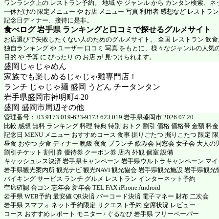
ワンランク上の レストラン予約。 地域 や ジャンル から カンタン検索、
一休だけの 限定メニュー や お店 メニュー 写真 利用者 感想など レストラ
記念日ディナー、接待に是非。
食べログ 岩手県 ランキングと口コミで探せるグルメサイト
お店選びで失敗したくない人のためのグルメサイト。 全国 レストラン 飲
独自ランキング や ユーザー 口コミ 写真 をもとに、様々なジャンルの人気
目的 や 予算 に ぴったり の お店 が 見つけられます。
盛岡じゃじゃめん
家族でも楽しめるじゃじゃ麺専門店！
ランチ じゃじゃ麺 盛岡 うどん チータンタン
岩手県盛岡市神明町4-20
盛岡 盛岡市周辺その他
管理番号： 03 9173 019-623-9173 623 019 岩手県盛岡市 2026.07.20
比較 感想 無料 ランキング 料理 特典 特別 おトク 割引 価格 価格帯 金額 料
記念日 MENU メニュー おすすめコース 食事 掘りごたつ 掘りこたつ 限定 限定
昼食 おやつ 夕食 ディナー 晩飯 夜食 ブランチ 飲み会 同窓会 女子会 大人の
割引チケット 割引券 優待券 クーポン券 店内 外観 個室 設備
キャッシュレス決済 岩手県キャンペーン 岩手県ウルトラキャンペーン マ
岩手県観光案内所 観光ナビ 観光NAVI 観光協会 岩手県観光施設 岩手県観光
バイキング サービス ランチ グルメ レストラン インターネット予約
空席確認 合コン 忘年会 新年会 TEL FAX iPhone Android
岩手県 WEB予約 最安値 QR決済 バーコード決済 電子マネー 財布 二次会
岩手県 スマフォ ネット予約限定 リクエスト予約 空席状況 レビュー
コース おすすめレポート モニター / ぐるなび 岩手県 フリーペーパー