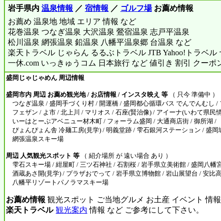
岩手県内
温泉情報
／
宿情報
／
ゴルフ場
お薦め情報
お薦め 温泉地 地域 エリア 情報 など
花巻温泉 つなぎ温泉 大沢温泉 鶯宿温泉 志戸平温泉
松川温泉 網張温泉 鉛温泉 八幡平温泉郷 台温泉 など
楽天トラベル じゃらん るるぶトラベル JTB Yahoo!トラベ
一休.com いっきゅうコム 日本旅行 など 値引き 割引 クーポ
盛岡じゃじゃめん 周辺情報
盛岡市内 周辺 お薦め観光地 / お店情報 / インスタ映え 等
（ 只今 準備中 ）
つなぎ温泉 / 盛岡手づくり村 / 開運橋 / 盛岡都心循環バス でんでんむし /
フェザン / よ市 / 北上川 / マリオス / 石座(賢治像) / アイーナ(いわて県民
いーはとーぶアベニュー材木町 / フォーラム盛岡 / 大通商店街 / 御所湖 /
ぴょんぴょん舎 冷麺工房(見学) / 明義堂跡 / 雫石銀河ステーション / 盛岡城
網張温泉スキー場
周辺 人気観光スポット 等
（ 紹介場所 が 遠い場合 あり ）
雫石スキー場 / 紺屋町 / 三ツ石神社 / 石割桜 / 岩手県立美術館 / 盛岡八幡宮 
酒蔵あさ開(見学) / プラザおでって / 岩手県立博物館 / 岩山展望台 / 安比
八幡平リゾートパノラマスキー場
お薦め情報
観光スポット ご当地グルメ お土産 イベント 情報
楽天トラベル
観光案内
情報 など ご参考にして下さい。