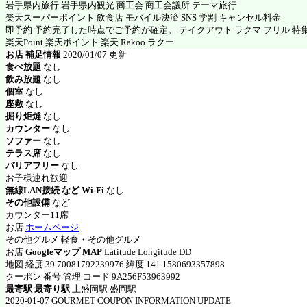
岩手県内旅行 岩手県内観光 商工会 商工会議所 テーマ旅行
楽天スーパーポイント 飲食店 モバイル決済 SNS 学割 キャンセル料金
即予約 予約完了した時点でご予約が確定。 テイクアウト ラクマ フリル 特
楽天Point 楽天ポイント 楽天 Rakoo ラクー
お店 補足情報
2020/01/07 更新
食べ放題
なし
飲み放題
なし
個室
なし
座敷
なし
掘り炬燵
なし
カウンター
なし
ソファー
なし
テラス席
なし
バリアフリー
なし
お子様連れ歓迎
無線LAN接続 など Wi-Fi
なし
その他設備
など
カウンター11席
お店
ホームページ
その他グルメ 軽食・その他グルメ
お店
Googleマップ MAP
Latitude Longitude DD
地図 経度 39.70081792239976 緯度 141.1580693357898
クーポン 番号 管理 コード 9A256F53963992
最寄駅 最寄り駅
上盛岡駅 盛岡駅
2020-01-07 GOURMET COUPON INFORMATION UPDATE