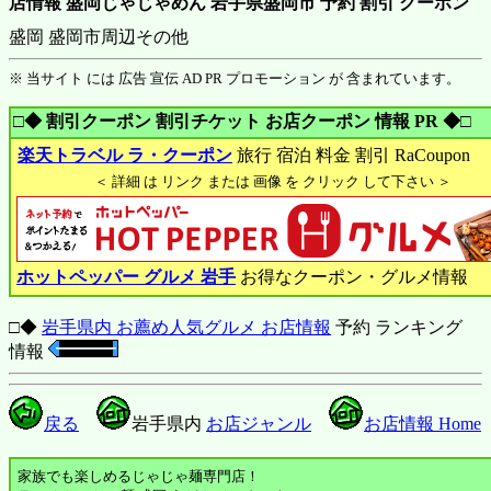
店情報 盛岡じゃじゃめん 岩手県盛岡市 予約 割引 クーポン
盛岡 盛岡市周辺その他
※ 当サイト には 広告 宣伝 AD PR プロモーション が 含まれています。
□◆ 割引クーポン 割引チケット お店クーポン 情報 PR ◆□
楽天トラベル ラ・クーポン
旅行 宿泊 料金 割引 RaCoupon
＜ 詳細 は リンク または 画像 を クリック して下さい ＞
ホットペッパー グルメ 岩手
お得なクーポン・グルメ情報
□◆
岩手県内 お薦め人気グルメ お店情報
予約 ランキング
情報
戻る
岩手県内
お店ジャンル
お店情報 Home
家族でも楽しめるじゃじゃ麺専門店！