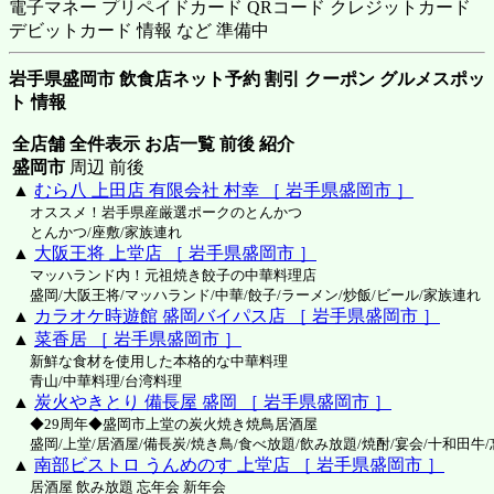
電子マネー プリペイドカード QRコード クレジットカード
デビットカード 情報 など 準備中
岩手県盛岡市 飲食店ネット予約 割引 クーポン グルメスポッ
ト 情報
全店舗 全件表示 お店一覧 前後 紹介
盛岡市
周辺 前後
▲
むら八 上田店 有限会社 村幸 ［ 岩手県盛岡市 ］
オススメ！岩手県産厳選ポークのとんかつ
とんかつ/座敷/家族連れ
▲
大阪王将 上堂店 ［ 岩手県盛岡市 ］
マッハランド内！元祖焼き餃子の中華料理店
盛岡/大阪王将/マッハランド/中華/餃子/ラーメン/炒飯/ビール/家族連れ
▲
カラオケ時遊館 盛岡バイパス店 ［ 岩手県盛岡市 ］
▲
菜香居 ［ 岩手県盛岡市 ］
新鮮な食材を使用した本格的な中華料理
青山/中華料理/台湾料理
▲
炭火やきとり 備長屋 盛岡 ［ 岩手県盛岡市 ］
◆29周年◆盛岡市上堂の炭火焼き焼鳥居酒屋
盛岡/上堂/居酒屋/備長炭/焼き鳥/食べ放題/飲み放題/焼酎/宴会/十和田牛
▲
南部ビストロ うんめのす 上堂店 ［ 岩手県盛岡市 ］
居酒屋 飲み放題 忘年会 新年会