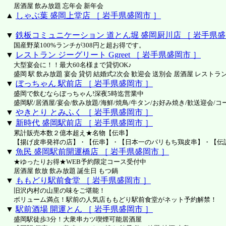
居酒屋 飲み放題 忘年会 新年会
▲
しゃぶ葉 盛岡上堂店 ［ 岩手県盛岡市 ］
▼
鉄板コミュニケーション 道とん堀 盛岡厨川店 ［ 岩手県盛
国産野菜100%ランチが308円と超お得です。
▼
レストラン ジーグリート Ggreet ［ 岩手県盛岡市 ］
大型宴会に！！最大60名様まで貸切OK♪
盛岡 駅 飲み放題 宴会 貸切 結婚式2次会 歓迎会 送別会 居酒屋 レストラ
▼
ぼっちゃん 駅前店 ［ 岩手県盛岡市 ］
盛岡で飲むならぼっちゃん!深夜5時迄営業中
盛岡駅/居酒屋/宴会/飲み放題/海鮮/焼鳥/牛タン/お好み焼き/歓送迎会/コ
▼
やきとり とみふく ［ 岩手県盛岡市 ］
▼
新時代 盛岡駅前店 ［ 岩手県盛岡市 ］
累計販売本数２億本超え★名物【伝串】
【揚げ皮串発祥の店】・【伝串】・【日本一のパリもち鶏皮串】・【伝
▼
魚民 盛岡駅前開運橋店 ［ 岩手県盛岡市 ］
★ゆったりお得★WEB予約限定コース受付中
居酒屋 飲放 飲み放題 誕生日 もつ鍋
▼
ももどり駅前食堂 ［ 岩手県盛岡市 ］
旧沢内村の山里の味をご堪能！
ボリューム満点！駅前の人気店ももどり駅前食堂がネット予約解禁！
▼
駅前酒場 開運とん ［ 岩手県盛岡市 ］
盛岡駅徒歩3分！大衆串カツ喫煙可能居酒屋