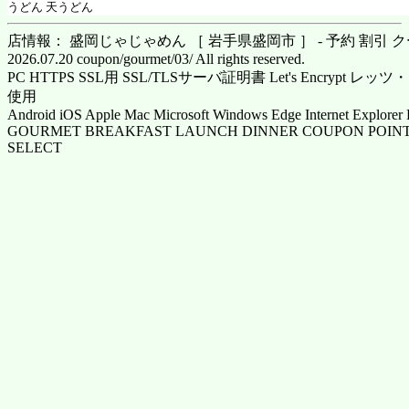
うどん 天うどん
店情報： 盛岡じゃじゃめん ［ 岩手県盛岡市 ］ - 予約 割引 
2026.07.20 coupon/gourmet/03/ All rights reserved.
PC HTTPS SSL用 SSL/TLSサーバ証明書 Let's Encrypt
使用
Android iOS Apple Mac Microsoft Windows Edge Internet Explorer 
GOURMET BREAKFAST LAUNCH DINNER COUPON POINT
SELECT