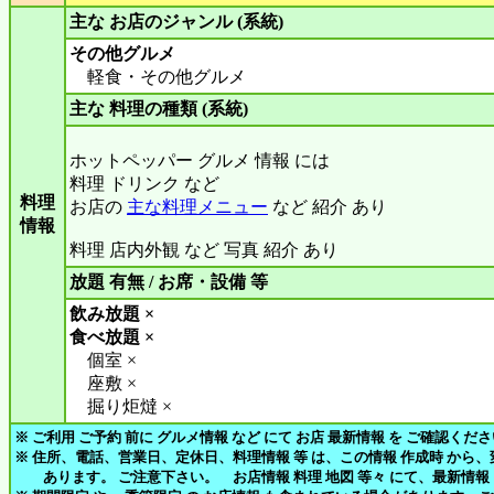
主な お店のジャンル (系統)
その他グルメ
軽食・その他グルメ
主な 料理の種類 (系統)
ホットペッパー グルメ 情報 には
料理 ドリンク など
料理
お店の
主な料理メニュー
など 紹介 あり
情報
料理 店内外観 など 写真 紹介 あり
放題 有無 / お席・設備 等
飲み放題 ×
食べ放題 ×
個室 ×
座敷 ×
掘り炬燵 ×
※ ご利用 ご予約 前に グルメ情報 など にて お店 最新情報 を ご確認くだ
※ 住所、電話、営業日、定休日、料理情報 等 は、この情報 作成時 から
あります。 ご注意下さい。 お店情報 料理 地図 等々 にて、最新情報