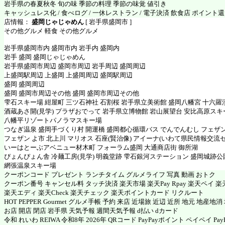
岩手県の春夏秋冬 旬の味 季節の料理 季節の味覚 値引き
キャッシュレス化 / 食べログ / 一休レストラン / 電子決済 飲食店 ポイント
店情報：
盛岡じゃじゃめん
[ 岩手県盛岡市 ]
その他グルメ 軽食 その他グルメ
岩手県盛岡市内 盛岡市内 岩手内 盛岡内
岩手 盛岡 盛岡じゃじゃめん
岩手県盛岡市周辺 盛岡市周辺 岩手周辺 盛岡周辺
上盛岡駅周辺 上盛岡 上盛岡周辺 盛岡駅周辺
盛岡 盛岡周辺
盛岡 盛岡市周辺その他 盛岡 盛岡市周辺その他
雫石スキー場 紺屋町 三ツ石神社 石割桜 岩手県立美術館 盛岡八幡宮 十六羅
酒蔵あさ開(見学) プラザおでって 岩手県立博物館 岩山展望台 安比高原スキ
八幡平リゾートパノラマスキー場
つなぎ温泉 盛岡手づくり村 開運橋 盛岡都心循環バス でんでんむし フェザ
フェザン よ市 北上川 マリオス 石座(賢治像) アイーナ(いわて県民情報交流
いーはとーぶアベニュー材木町 フォーラム盛岡 大通商店街 御所湖
ぴょんぴょん舎 冷麺工房(見学) 明義堂跡 雫石銀河ステーション 盛岡城跡公
網張温泉スキー場
クーポンコード プレゼント ランチタイム グルメライフ 写真 動画 おトク
クーポン番号 キャンセル料 タッチ決済 楽天市場 楽天Pay Rpay 楽天ペイ 楽天
楽天エディ 楽天Check 楽天チェック 楽天ポイントカード リクルート
HOT PEPPER Gourmet グルメ手帳 予約 来店 近場旅 近辺 近所 地元 地産地
お店 開店 閉店 岩手県 天気予報 週間天気予報 d払い dカード
令和 れいわ REIWA 令和8年 2026年 QRコード PayPayポイント ペイペイ PayP