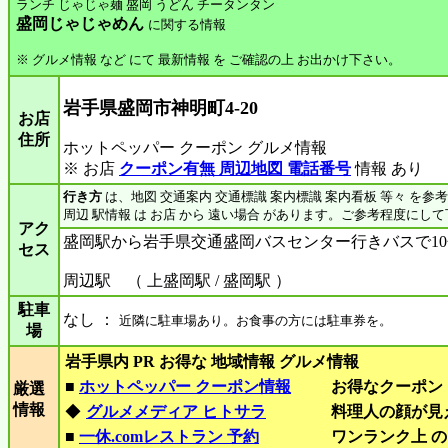
ランチ じゃじゃ麺 盛岡 うどん チータンタン
盛岡じゃじゃめん
に関する情報
※ グルメ情報 など にて 最新情報 を ご確認の上 お出かけ下さい。
岩手県盛岡市神明町4-20
お店
住所
ホットペッパー クーポン グルメ情報
※ お店
クーポン有無 周辺地図 電話番号
情報 あり
行き方
は、地図 交通案内 交通標識 案内標識 案内看板 等々 を参
周辺 駅情報 は お店 から 遠い場合 があります。ご参考程度にし
アク
盛岡駅から岩手県交通盛岡バスセンター行きバスで1
セス
周辺駅 （ 上盛岡駅 / 盛岡駅 ）
駐車
なし ：
近隣に駐車場あり。お食事の方には駐車券を。
場
岩手県内 PR お得な 地域情報 グルメ情報
■
ホットペッパー クーポン情報
お得なクーポン
厳選
情報
◆
グルメメディア ヒトサラ
料理人の顔が見
■
一休.comレストラン 予約
ワンランク上 の