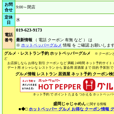
お問
9:00～閉店
合せ
定休
水
日
019-623-9173
電話
最新情報
（ 電話 クーポン 有無 など ） は
番号
※
ホットペッパーグルメ
情報 を ご確認 お願いしま
グルメ・レストラン予約 ホットペッパーグルメ
※ クーポン
ど
お店探しなら お得な 割引 クーポン など 満載 24時間 ネット予約サイト
デート用 オシャレな レストラン から 宴会用 居酒屋 まで 目的 予算別 で
グルメ情報 レストラン 居酒屋 ネット予約 クーポン検索 
ネット予約 で ポイント たまる つかえる ホットペッパ
盛岡じゃじゃめん
に関する情報
■◆□
ホットペッパー グルメ お得な クーポン情報 