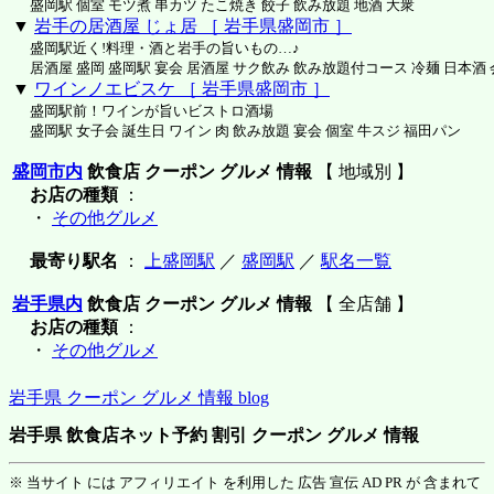
盛岡駅 個室 モツ煮 串カツ たこ焼き 餃子 飲み放題 地酒 大衆
▼
岩手の居酒屋 じょ居 ［ 岩手県盛岡市 ］
盛岡駅近く!料理・酒と岩手の旨いもの…♪
居酒屋 盛岡 盛岡駅 宴会 居酒屋 サク飲み 飲み放題付コース 冷麺 日本酒
▼
ワインノエビスケ ［ 岩手県盛岡市 ］
盛岡駅前！ワインが旨いビストロ酒場
盛岡駅 女子会 誕生日 ワイン 肉 飲み放題 宴会 個室 牛スジ 福田パン
盛岡市内
飲食店 クーポン グルメ 情報
【 地域別 】
お店の種類
：
・
その他グルメ
最寄り駅名
：
上盛岡駅
／
盛岡駅
／
駅名一覧
岩手県内
飲食店 クーポン グルメ 情報
【 全店舗 】
お店の種類
：
・
その他グルメ
岩手県 クーポン グルメ 情報 blog
岩手県 飲食店ネット予約 割引 クーポン グルメ 情報
※ 当サイト には アフィリエイト を利用した 広告 宣伝 AD PR が 含まれて