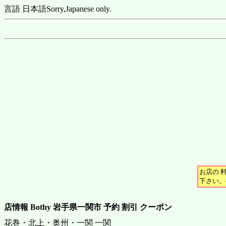
言語 日本語
Sorry,Japanese only.
お店の 
下さい。
店情報 Bothy 岩手県一関市 予約 割引 クーポン
花巻・北上・奥州・一関 一関