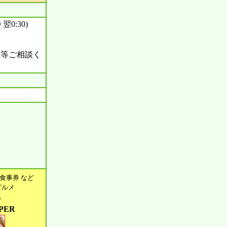
翌0:30)
理等ご相談く
食事券 など
グルメ
す。
PER