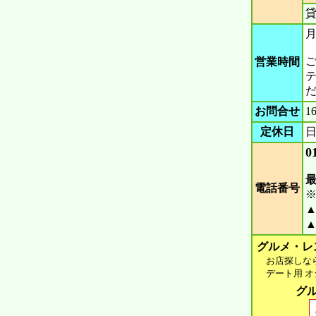
貸
月
営業時間
お問合せ
定休日
0
電話番号
▲
▲
グルメ・レ
お店探しなら 
デート用 オシ
グル