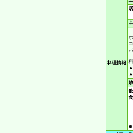
主
ホ
コ
料
料理情報
▲
▲
放
飲
食
※