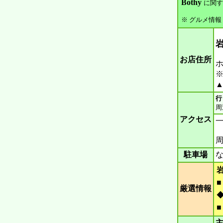
Bothy
に関す
※ グルメ情報
お店住所
ホ
※
▲
行
周
アクセス
周
駐車場
な
厳選情報
主