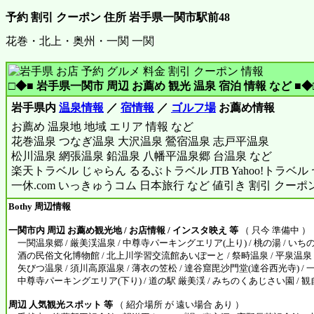
予約 割引 クーポン 住所 岩手県一関市駅前48
花巻・北上・奥州・一関 一関
□◆■ 岩手県一関市 周辺 お薦め 観光 温泉 宿泊 情報 など ■◆
岩手県内
温泉情報
／
宿情報
／
ゴルフ場
お薦め情報
お薦め 温泉地 地域 エリア 情報 など
花巻温泉 つなぎ温泉 大沢温泉 鶯宿温泉 志戸平温泉
松川温泉 網張温泉 鉛温泉 八幡平温泉郷 台温泉 など
楽天トラベル じゃらん るるぶトラベル JTB Yahoo!トラベ
一休.com いっきゅうコム 日本旅行 など 値引き 割引 クーポ
Bothy 周辺情報
一関市内 周辺 お薦め観光地 / お店情報 / インスタ映え 等
（ 只今 準備中 ）
一関温泉郷 / 厳美渓温泉 / 中尊寺パーキングエリア(上り) / 桃の湯 / いち
酒の民俗文化博物館 / 北上川学習交流館あいぽーと / 祭畤温泉 / 平泉温泉 / 
矢びつ温泉 / 須川高原温泉 / 薄衣の笠松 / 達谷窟毘沙門堂(達谷西光寺) / 
中尊寺パーキングエリア(下り) / 道の駅 厳美渓 / みちのくあじさい園 / 
周辺 人気観光スポット 等
（ 紹介場所 が 遠い場合 あり ）