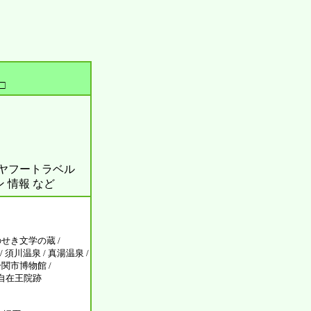
□
ル ヤフートラベル
ン 情報 など
のせき文学の蔵 /
須川温泉 / 真湯温泉 /
一関市博物館 /
観自在王院跡