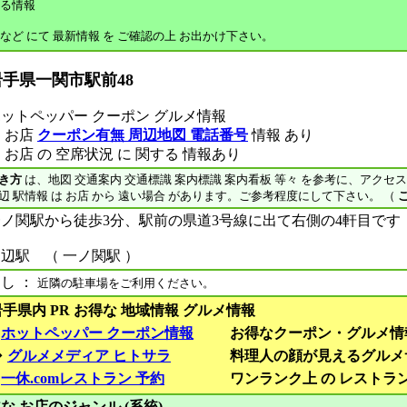
る情報
 など にて 最新情報 を ご確認の上 お出かけ下さい。
岩手県一関市駅前48
ットペッパー クーポン グルメ情報
 お店
クーポン有無 周辺地図 電話番号
情報 あり
 お店 の 空席状況 に 関する 情報あり
き方
は、地図 交通案内 交通標識 案内標識 案内看板 等々 を参考に、アクセ
辺 駅情報 は お店 から 遠い場合 があります。ご参考程度にして下さい。 （
一ノ関駅から徒歩3分、駅前の県道3号線に出て右側の4軒目です
辺駅 （ 一ノ関駅 ）
し ：
近隣の駐車場をご利用ください。
岩手県内 PR お得な 地域情報 グルメ情報
■
ホットペッパー クーポン情報
お得なクーポン・グルメ情
◆
グルメメディア ヒトサラ
料理人の顔が見えるグルメ
■
一休.comレストラン 予約
ワンランク上 の レストラ
な お店のジャンル (系統)