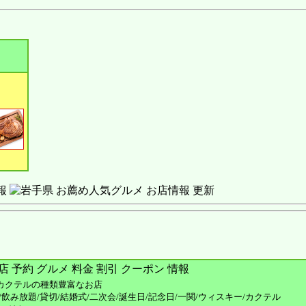
報
カクテルの種類豊富なお店
/飲み放題/貸切/結婚式/二次会/誕生日/記念日/一関/ウィスキー/カクテル