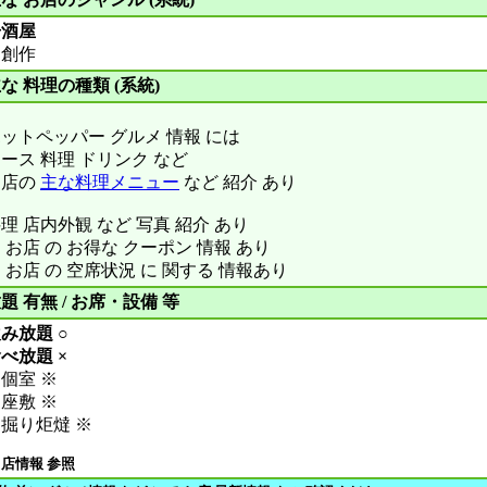
居酒屋
創作
な 料理の種類 (系統)
ットペッパー グルメ 情報 には
ース 料理 ドリンク など
お店の
主な料理メニュー
など 紹介 あり
理 店内外観 など 写真 紹介 あり
 お店 の お得な クーポン 情報 あり
 お店 の 空席状況 に 関する 情報あり
題 有無 / お席・設備 等
み放題 ○
べ放題 ×
個室 ※
座敷 ※
掘り炬燵 ※
 店情報 参照