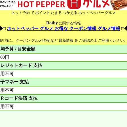
ネット予約 で ポイント たまる つかえる ホットペッパー グルメ
Bothy
に関する情報
◆□
ホットペッパー グルメ お得な クーポン情報 グルメ情報
□
予約 前に、クーポン グルメ情報 など 最新情報 を ご確認の上 ご利用ください
均予算 / 目安金額
500円
レジットカード 支払
利用不可
子マネー 支払
利用不可
Ｒコード決済 支払
利用不可