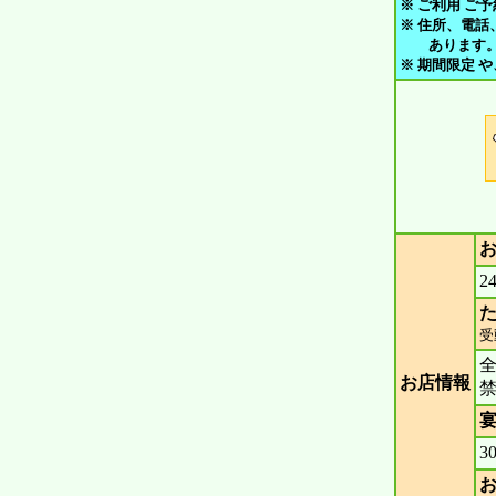
※ ご利用 ご予
※ 住所、電話
あります。 ご
※ 期間限定 
2
た
受
お店情報
宴
3