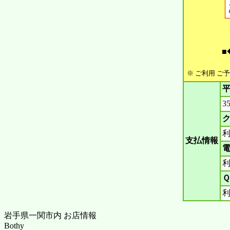
■
※ ご利用 ご
平
3
ク
支払情報
電
Ｑ
岩手県一関市内 お店情報
Bothy