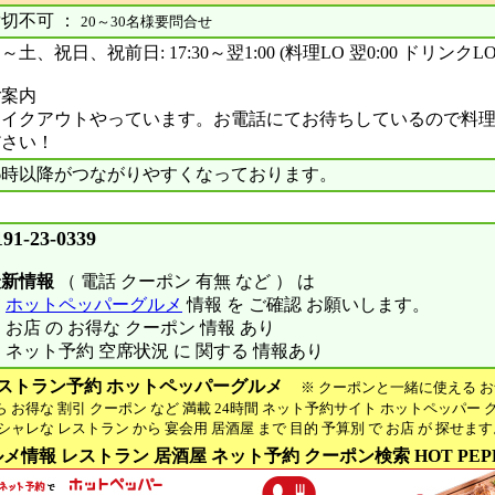
切不可 ：
20～30名様要問合せ
～土、祝日、祝前日: 17:30～翌1:00 (料理LO 翌0:00 ドリンクLO 
ご案内
テイクアウトやっています。お電話にてお待ちしているので料
ださい！
16時以降がつながりやすくなっております。
日
191-23-0339
最新情報
（ 電話 クーポン 有無 など ） は
※
ホットペッパーグルメ
情報 を ご確認 お願いします。
 お店 の お得な クーポン 情報 あり
 ネット予約 空席状況 に 関する 情報あり
ストラン予約 ホットペッパーグルメ
※ クーポンと一緒に使える お
お得な 割引 クーポン など 満載 24時間 ネット予約サイト ホットペッパー 
ャレな レストラン から 宴会用 居酒屋 まで 目的 予算別 で お店 が 探せま
メ情報 レストラン 居酒屋 ネット予約 クーポン検索 HOT PEP