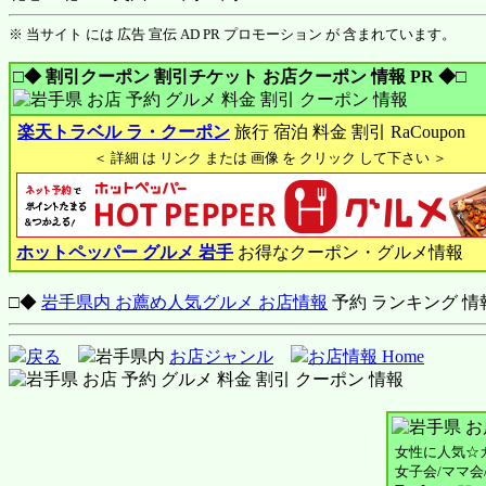
※ 当サイト には 広告 宣伝 AD PR プロモーション が 含まれています。
□◆ 割引クーポン 割引チケット お店クーポン 情報 PR ◆□
楽天トラベル ラ・クーポン
旅行 宿泊 料金 割引 RaCoupon
＜ 詳細 は リンク または 画像 を クリック して下さい ＞
ホットペッパー グルメ 岩手
お得なクーポン・グルメ情報
□◆
岩手県内 お薦め人気グルメ お店情報
予約 ランキング 情
戻る
岩手県内
お店ジャンル
お店情報 Home
女性に人気☆
女子会/ママ会