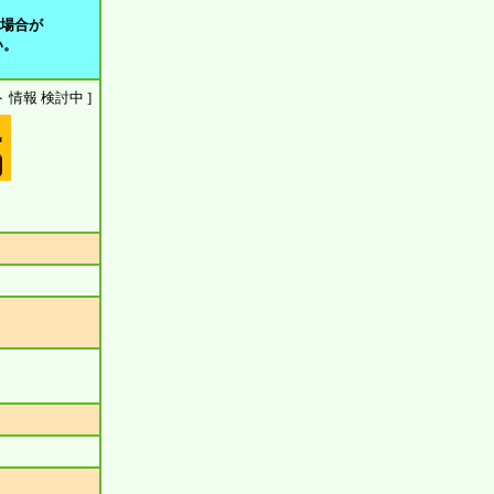
る場合が
い。
ウント 情報 検討中 ]