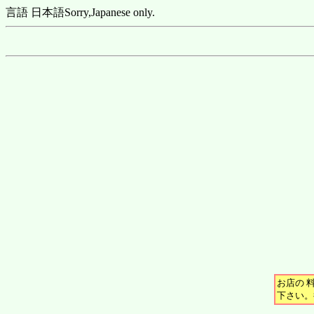
言語 日本語
Sorry,Japanese only.
お店の 
下さい。