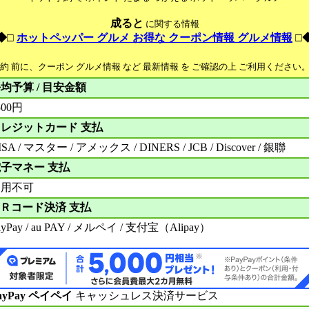
成ると
に関する情報
◆□
ホットペッパー グルメ お得な クーポン情報 グルメ情報
□
予約 前に、クーポン グルメ情報 など 最新情報 を ご確認の上 ご利用ください
均予算 / 目安金額
500円
レジットカード 支払
ISA / マスター / アメックス / DINERS / JCB / Discover / 銀聯
子マネー 支払
利用不可
Ｒコード決済 支払
ayPay / au PAY / メルペイ / 支付宝（Alipay）
ayPay ペイペイ
キャッシュレス決済サービス