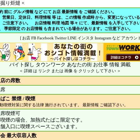
掘り炬燵 ×
約 前に グルメ情報 など にて お店 最新情報 を ご確認ください。
、営業日、定休日、料理情報 等 は、この情報 作成時 から、変更になってい
注意下さい。 お店情報 料理 地図 等々 にて、最新情報 を入手して下さ
や、 季節限定 の お店情報 も含まれている場合があります。ご注意下さい。
[ お店 FB Facebook Twitter LINE インスタ Instagram など アカ
バイト探し タウンワーク あなたの街 お仕事 情報 満載
＜ 詳細 は リンク または 画像 を クリック して下さい ＞
お店の席数
4席
ばこ 禁煙 / 喫煙
動喫煙対策に関する法律 施行されています。 最新情報 ご確認下さい。
全席喫煙可
※喫煙の場合、加熱式たばこ限定です。
店舗入口に喫煙スペースございます。
会 最大収容人数