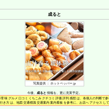
成ると
写真提供 ： ホットペッパー.jp
今後、
成ると
情報を、更に充実予定。
料理 味 グルメ 口コミ くちこみ クチコミ 評価 評判 感想 は、各個人の判断で
行き方 は、地図 交通標識 交通案内 案内看板 を参考に、お店へ アクセス し