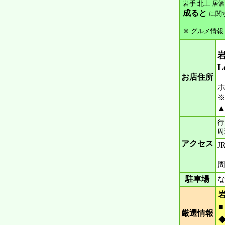
岩手 北上 居酒
成ると
に関
※ グルメ情報
岩
L
お店住所
ホ
※
▲
行
周
アクセス
J
周
駐車場
な
厳選情報