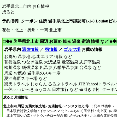
岩手県北上市内 お店情報
成ると
予約 割引 クーポン 住所 岩手県北上市諏訪町1-1-8 Loulouビル1
花巻・北上・奥州・一関 北上市
□◆■ 岩手県北上市 周辺 お薦め 観光 温泉 宿泊 情報 など ■◆
岩手県内
温泉情報
／
宿情報
／
ゴルフ場
お薦め情報
お薦め 温泉地 地域 エリア 情報 など
花巻温泉 つなぎ温泉 大沢温泉 鶯宿温泉 志戸平温泉
松川温泉 網張温泉 鉛温泉 八幡平温泉郷 台温泉 など
周辺 お薦め 岩手県のスキー場
夏油高原スキー場 など
楽天トラベル じゃらん るるぶトラベル JTB Yahoo!トラベ
一休.com いっきゅうコム 日本旅行 など 値引き 割引 クーポ
成ると 周辺情報
北上市内 周辺 お薦め観光地 / お店情報 / インスタ映え 等
（ 只今 準備中 ）
日本現代詩歌文学館 / イオンシネマ 北上 / みちのく民俗村 / 北上夜曲の碑 
北上市憩いの森 / サトウハチロー記念館しかられ坊主 / 北上総合運動公園