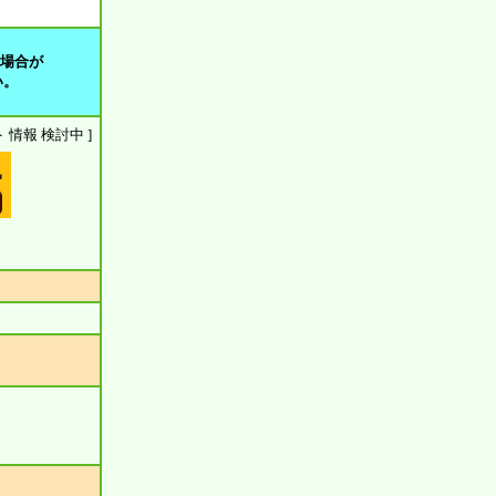
る場合が
い。
ウント 情報 検討中 ]