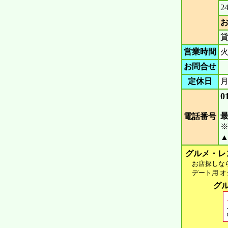
2
営業時間
火
お問合せ
定休日
0
電話番号
▲
グルメ・レ
お店探しなら 
デート用 オシ
グル