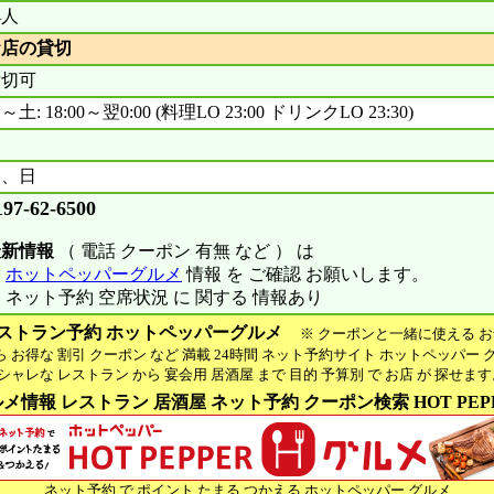
4人
お店の貸切
貸切可
～土: 18:00～翌0:00 (料理LO 23:00 ドリンクLO 23:30)
月、日
197-62-6500
最新情報
（ 電話 クーポン 有無 など ） は
※
ホットペッパーグルメ
情報 を ご確認 お願いします。
 ネット予約 空席状況 に 関する 情報あり
ストラン予約 ホットペッパーグルメ
※ クーポンと一緒に使える お
お得な 割引 クーポン など 満載 24時間 ネット予約サイト ホットペッパー 
ャレな レストラン から 宴会用 居酒屋 まで 目的 予算別 で お店 が 探せま
メ情報 レストラン 居酒屋 ネット予約 クーポン検索 HOT PEP
ネット予約 で ポイント たまる つかえる ホットペッパー グルメ