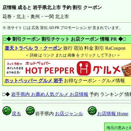
店情報 成ると 岩手県北上市 予約 割引 クーポン
花巻・北上・奥州・一関 北上市
※ 当サイト には 広告 宣伝 AD PR プロモーション が 含まれています。
□◆ 割引クーポン 割引チケット お店クーポン 情報 PR ◆□
楽天トラベル ラ・クーポン
旅行 宿泊 料金 割引 RaCoupon
＜ 詳細 は リンク または 画像 を クリック して下さい ＞
ホットペッパー グルメ 岩手
お得なクーポン・グルメ情報
□◆
岩手県内 お薦め人気グルメ お店情報
予約 ランキング 情
戻る
岩手県内
お店ジャンル
お店情報 Home
地元の恵みと