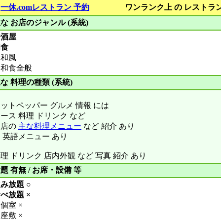
■
一休.comレストラン 予約
ワンランク上 の レストラ
な お店のジャンル (系統)
居酒屋
和食
和風
和食全般
な 料理の種類 (系統)
ットペッパー グルメ 情報 には
ース 料理 ドリンク など
お店の
主な料理メニュー
など 紹介 あり
 英語メニュー あり
理 ドリンク 店内外観 など 写真 紹介 あり
題 有無 / お席・設備 等
み放題 ○
べ放題 ×
個室 ×
座敷 ×