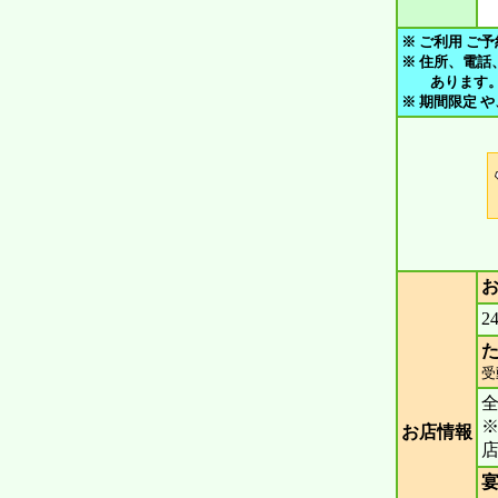
※ ご利用 ご予
※ 住所、電話
あります。 ご
※ 期間限定 
2
た
受
お店情報
宴