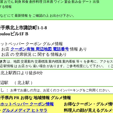
屋 おでん 刺身 和食 創作料理 日本酒 ワイン 宴会 飲み会 デート 出張
する情報
 など にて 最新情報 を ご確認の上 お出かけ下さい。
手県北上市諏訪町1-1-8
oulouビル1F B
ットペッパー クーポン グルメ情報
 お店
クーポン有無 周辺地図 電話番号
情報 あり
 お店 の 空席状況 に 関する 情報あり
き方
は、地図 交通案内 交通標識 案内標識 案内看板 等々 を参考に、アクセ
辺 駅情報 は お店 から 遠い場合 があります。ご参考程度にして下さい。 （
R北上駅西口より徒歩8分
辺駅 （ 北上駅 ）
し ：
お車でお越しの方は、お近くのコインパーキングをご利用ください。
岩手県内 PR お得な 地域情報 グルメ情報
■
ホットペッパー クーポン情報
お得なクーポン・グルメ情
◆
グルメメディア ヒトサラ
料理人の顔が見えるグルメ