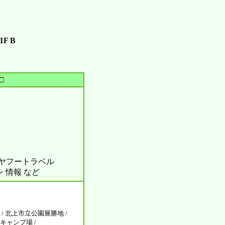
F B
□
ル ヤフートラベル
ン 情報 など
/ 北上市立公園展勝地 /
キャンプ場 /