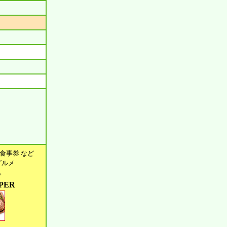
食事券 など
グルメ
す。
PER