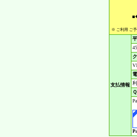
■
※ ご利用 ご
平
4
ク
V
電
支払情報
Ｑ
P
P