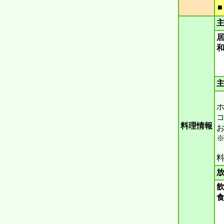
主
主
ホ
コ
料理情報
※
料
放
飲
食