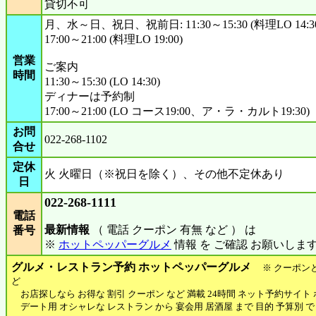
貸切不可
月、水～日、祝日、祝前日: 11:30～15:30 (料理LO 14:3
17:00～21:00 (料理LO 19:00)
営業
ご案内
時間
11:30～15:30 (LO 14:30)
ディナーは予約制
17:00～21:00 (LO コース19:00、ア・ラ・カルト19:30)
お問
022-268-1102
合せ
定休
火 火曜日（※祝日を除く）、その他不定休あり
日
022-268-1111
電話
最新情報
（ 電話 クーポン 有無 など ） は
番号
※
ホットペッパーグルメ
情報 を ご確認 お願いしま
グルメ・レストラン予約 ホットペッパーグルメ
※ クーポン
ど
お店探しなら お得な 割引 クーポン など 満載 24時間 ネット予約サイト
デート用 オシャレな レストラン から 宴会用 居酒屋 まで 目的 予算別 で