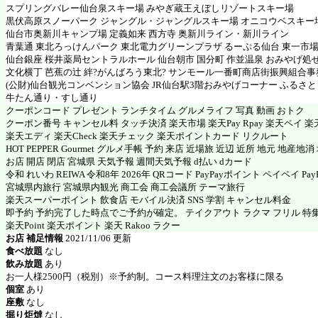
スプリングバレー仙台泉スキー場 みやぎ蔵王えぼしリゾートスキー場
黒伏高原スノーパーク ジャングル・ジャングルスキー場 オニコウベスキー
仙台市奥新川キャンプ場 定義如来 西方寺 奥新川ライン・新川ライン
青葉通 東北ろっけんパーク 東北電力グリーンプラザ るーぷる仙台 東一市場
仙台銀座 桜井薬局セントラルホール 仙台朝市 国分町 作並温泉 おみやげ処
文化横丁 芭蕉の辻 絆?がんばろう東北? サンモール一番町商店街振興組合事
(公財)仙台観光コンベンション協会 JR仙台駅3階おみやげコーナー ふるさと
牛たん通り・すし通り
クーポンコード プレゼント ランチタイム グルメライフ 写真 動画 おトク
クーポン番号 キャンセル料 タッチ決済 楽天市場 楽天Pay Rpay 楽天ペイ 楽天
楽天エディ 楽天Check 楽天チェック 楽天ポイントカード リクルート
HOT PEPPER Gourmet グルメ手帳 予約 来店 近場旅 近辺 近所 地元 地産地
お店 開店 閉店 宮城県 天気予報 週間天気予報 d払い dカード
令和 れいわ REIWA 令和8年 2026年 QRコード PayPayポイント ペイペイ PayP
宮城県内旅行 宮城県内観光 商工会 商工会議所 テーマ旅行
楽天スーパーポイント 飲食店 モバイル決済 SNS 学割 キャンセル料金
即予約 予約完了した時点でご予約が確定。 テイクアウト ラクマ フリル 特
楽天Point 楽天ポイント 楽天 Rakoo ラクー
お店 補足情報
2021/11/06 更新
食べ放題
なし
飲み放題
あり
お一人様2500円（税別）※予約制。コース料理注文のお客様に限る
個室
あり
座敷
なし
掘り炬燵
なし