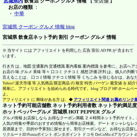
宮城県内
飲食店 クーポン グルメ 情報
【 全店舗 】
お店の種類
：
・
中華
宮城県 クーポン グルメ 情報 blog
宮城県 飲食店ネット予約 割引 クーポン グルメ 情報
※ 当サイト には アフィリエイト を利用した 広告 宣伝 AD PR が 含まれて
います。
行き方 は、地図 交通案内 交通標識 案内看板 案内標識 を参考に、お店へ
お店の 味 グルメ 美味 等々 口コミ クチコミ 感想 評価 評判 は、個人の
言えることは、 口コミ情報 クチコミ情報 等 くちこみ を信じるかは、あ
Yahoo! 楽天市場 等 人気商品 限定商品 の 格安 特売 バーゲン 最安値 を 
簡単に、アフィリエイト を始められる時代です。blog ブログ HP ホーム
よ。
アフィリエイト に 興味がある方 は、◆
アフィリエイト関連 お薦めリンク
ネット予約可能店舗数 ネット予約利用者数 ネット予約満足度 N
ホットペッパーグルメ 宮城県
HOT PEPPER グルメ
グルメ情報 お店探しなら お得なクーポン満載 ２４時間ネット予約サイト
人気の特集や季節のおすすめ情報から簡単お店検索。デート オシャレなレ
居酒屋まで、目的や予算別に探せます。割引クーポンなど、お得なお店探
リクルートID Pontaポイント ポンタポイント ドコモ DoCoMo dアカウント