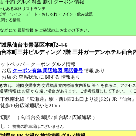
ァもある本格リストランテ
ピザ・ワイン・デート・おしゃれ・ワイン・飲み放題
に関する情報
 など にて 最新情報 を ご確認の上 お出かけ下さい。
城県仙台市青葉区本町2-4-6
仙台本町三井ビルディング 7階 三井ガーデンホテル仙台
ットペッパー クーポン グルメ情報
 お店
クーポン有無 周辺地図 電話番号
情報 あり
 お店 の 空席状況 に 関する 情報あり
き方
は、地図 交通案内 交通標識 案内標識 案内看板 等々 を参考に、アクセ
辺 駅情報 は お店 から 遠い場合 があります。ご参考程度にして下さい。 （
下鉄南北線『広瀬通』駅・西1/西2出口より徒歩2分 JR『仙台
徒歩10分広瀬通駅から215m
辺駅 （ 勾当台公園駅 / 仙台駅 / 広瀬通駅 ）
し ：
提携の駐車場はございません
宮城県内 PR お得な 地域情報 グルメ情報