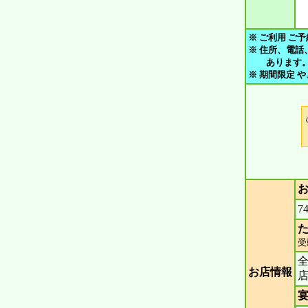
※ ご利用 ご予
※ 住所、電話
あります。 ご
※ 期間限定 
7
た
受
お店情報
宴