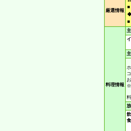
厳選情報
主
主
ホ
コ
料理情報
※
料
放
飲
食