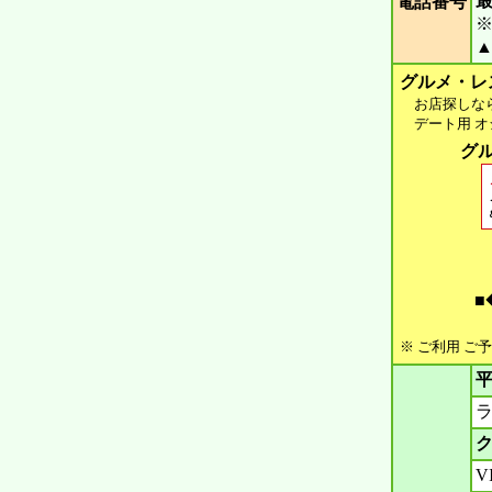
電話番号
▲
グルメ・レ
お店探しなら 
デート用 オシ
グル
■
※ ご利用 ご
平
ラ
ク
V