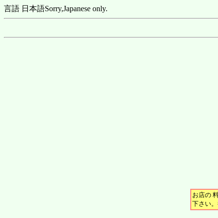
言語 日本語
Sorry,Japanese only.
お店の 
下さい。