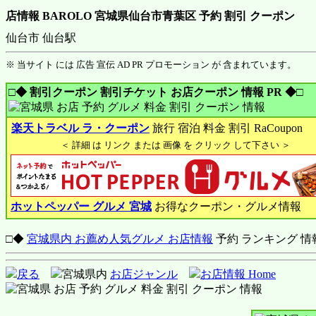
店情報 BAROLO 宮城県仙台市青葉区 予約 割引 クーポン
仙台市 仙台駅
※ 当サイト には 広告 宣伝 AD PR プロモーション が 含まれています。
□◆ 割引クーポン 割引チケット お店クーポン 情報 PR ◆□
楽天トラベル ラ・クーポン
旅行 宿泊 料金 割引 RaCoupon
＜ 詳細 は リンク または 画像 を クリック して下さい ＞
ホットペッパー グルメ 宮城
お得なクーポン・グルメ情報
□◆
宮城県内 お薦め人気グルメ お店情報
予約 ランキング 情
戻る
宮城県内
お店ジャンル
お店情報 Home