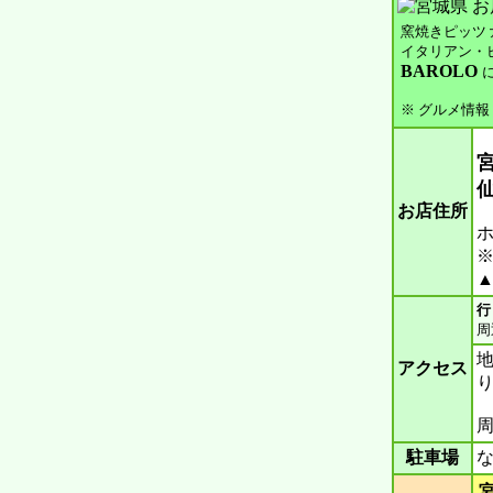
窯焼きピッツ
イタリアン・
BAROLO
※ グルメ情報
宮
お店住所
ホ
※
▲
行
周
地
アクセス
り
周
駐車場
な