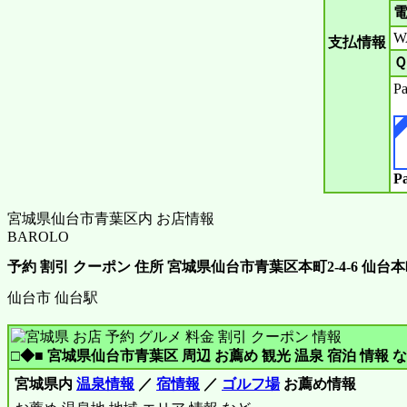
電
WA
支払情報
Ｑ
P
P
宮城県仙台市青葉区内 お店情報
BAROLO
予約 割引 クーポン 住所 宮城県仙台市青葉区本町2-4-6 仙
仙台市 仙台駅
□◆■ 宮城県仙台市青葉区 周辺 お薦め 観光 温泉 宿泊 情報 な
宮城県内
温泉情報
／
宿情報
／
ゴルフ場
お薦め情報