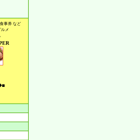
食事券 など
グルメ
す。
PER
◆■
。