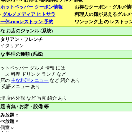
■
ホットペッパー クーポン情報
お得なクーポン・グルメ情
◆
グルメメディア ヒトサラ
料理人の顔が見えるグルメ
■
一休.comレストラン 予約
ワンランク上 の レストラ
な お店のジャンル (系統)
イタリアン・フレンチ
イタリアン
な 料理の種類 (系統)
ットペッパー グルメ 情報 には
ース 料理 ドリンク ランチ など
お店の
主な料理メニュー
など 紹介 あり
 英語メニュー あり
理 店内外観 など 写真 紹介 あり
題 有無 / お席・設備 等
み放題 ○
べ放題 ×
個室 ○