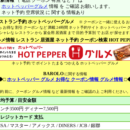
最新情報
（ 電話 クーポン 有無 など ） は
※
ホットペッパーグルメ
情報 を ご確認 お願いします。
 ネット予約 空席状況 に 関する 情報あり
ストラン予約 ホットペッパーグルメ
※ クーポンと一緒に使える お
お得な 割引 クーポン など 満載 24時間 ネット予約サイト ホットペッパー 
ャレな レストラン から 宴会用 居酒屋 まで 目的 予算別 で お店 が 探せま
メ情報 レストラン 居酒屋 ネット予約 クーポン検索 HOT PEP
ネット予約 で ポイント たまる つかえる ホットペッパー グルメ
BAROLO
に関する情報
◆□
ホットペッパー グルメ お得な クーポン情報 グルメ情報
□
予約 前に、クーポン グルメ情報 など 最新情報 を ご確認の上 ご利用ください
均予算 / 目安金額
ンチ3500円 ディナー7,500円
レジットカード 支払
ISA / マスター / アメックス / DINERS / JCB / 銀聯