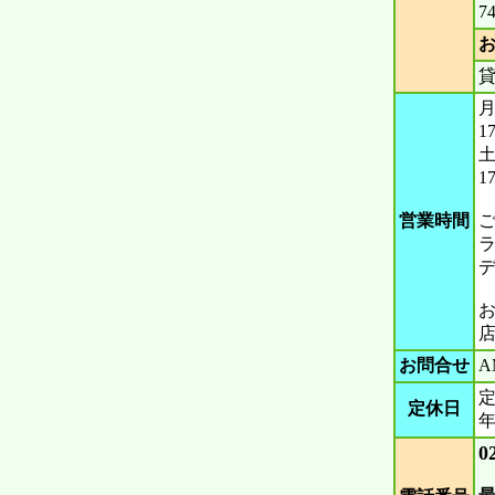
7
貸
月
1
土
1
営業時間
ラ
デ
お問合せ
A
定休日
0