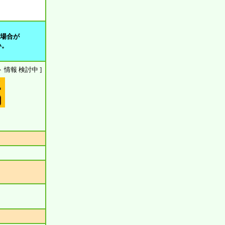
る場合が
い。
ウント 情報 検討中 ]