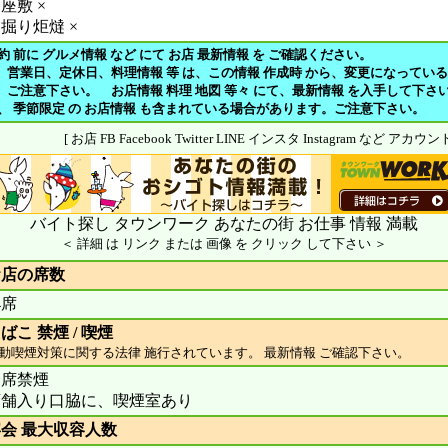
座敷 ×
掘り炬燵 ×
約 前に グルメ情報 など にて お店 最新情報 を ご確認ください。
、営業日、定休日、料理情報 等 は、この情報 作成時 から、変更になってい
注意下さい。 お店情報 料理 地図 等々 にて、最新情報 を入手して下さ
や、 季節限定 の お店情報 も含まれている場合があります。ご注意下さい。
[ お店 FB Facebook Twitter LINE インスタ Instagram など アカ
バイト探し タウンワーク あなたの街 お仕事 情報 満載
＜ 詳細 は リンク または 画像 を クリック して下さい ＞
お店の席数
4席
ばこ 禁煙 / 喫煙
動喫煙対策に関する法律 施行されています。 最新情報 ご確認下さい。
全席禁煙
店舗入り口脇に、喫煙室あり
会 最大収容人数