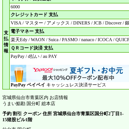
6000
クレジットカード 支払
VISA / マスター / アメックス / DINERS / JCB / Discover /
電子マネー 支払
支
払
楽天Edy / WAON / Suica / PASMO / nanaco / ICOCA / QUIC
情
ＱＲコード決済 支払
報
PayPay / d払い / au PAY
PayPay ペイペイ
キャッシュレス決済サービス
宮城県仙台市青葉区内 お店情報
うまい鮨勘 国分町 総本店
予約 割引 クーポン 住所 宮城県仙台市青葉区国分町2丁目1-
15猪股ビル1階