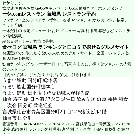
わかります。
飲食店 何度もお得 GoGoキャンペーン GoGo値引きクーポン スタンプ
一休.comレストラン 宮城県
レストラン予約
ワンランク上の レストラン予約。 地域 や ジャンル から カンタン検索、
ネット予約。
一休だけの 限定メニュー や お店 メニュー 写真 利用者 感想など レストラ
ン情報満載。
記念日ディナー、接待に是非。
食べログ 宮城県 ランキングと口コミで探せるグルメサイト
お店選びで失敗したくない人のためのグルメサイト。 全国 レストラン 飲
食店情報を掲載。
独自ランキング や ユーザー 口コミ 写真 をもとに、様々なジャンルの人気
のレストラン
目的 や 予算 に ぴったり の お店 が 見つけられます。
うまい鮨勘 国分町 総本店
うまい鮨勘国分町総本店
うまい鮨勘 総本店！粋な鮨職人が握る鮨
仙台 寿司 鮨 日本酒 記念日 誕生日 飲み放題 鮮魚 接待 和食
二次会 国分町 歓送迎会
宮城県仙台市青葉区国分町2丁目1-15猪股ビル1階
仙台市 国分町
管理番号： 04 7674 022-797-7674 797 022 宮城県仙台市青葉区 2026.07.20
比較 感想 無料 ランキング 料理 特典 特別 おトク 割引 価格 価格帯 金額 料