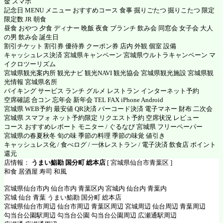
金 スマホ
記念日 MENU メニュー おすすめコース 食事 掘りごたつ 掘りこたつ 限定
限定数 JR 朝食
昼食 おやつ 夕食 ディナー 晩飯 夜食 ブランチ 飲み会 同窓会 女子会 大人
の男 飲み会 誕生日
割引チケット 割引券 優待券 クーポン券 店内 外観 個室 設備
キャッシュレス決済 宮城県キャンペーン 宮城県ウルトラキャンペーン マ
イクロツーリズム
宮城県観光案内所 観光ナビ 観光NAVI 観光協会 宮城県観光施設 宮城県観
光情報 宮城県名所
バイキング サービス ランチ グルメ レストラン インターネット予約
空席確認 合コン 忘年会 新年会 TEL FAX iPhone Android
宮城県 WEB予約 最安値 QR決済 バーコード決済 電子マネー 財布 二次会
宮城県 スマフォ ネット予約限定 リクエスト予約 空席状況 レビュー
コース おすすめレポート モニター / ぐるなび 宮城県 フリーペーパー
宮城県の春夏秋冬 旬の味 季節の料理 季節の味覚 値引き
キャッシュレス化 / 食べログ / 一休レストラン / 電子決済 飲食店 ポイント
還元
店情報：
うまい鮨勘 国分町 総本店
[ 宮城県仙台市青葉区 ]
和食 居酒屋 寿司 和風
宮城県仙台市内 仙台市内 青葉区内 宮城内 仙台内 青葉内
宮城 仙台 青葉 うまい鮨勘 国分町 総本店
宮城県仙台市周辺 仙台市周辺 青葉区周辺 宮城周辺 仙台周辺 青葉周辺
勾当台公園駅周辺 勾当台公園 勾当台公園周辺 広瀬通駅周辺