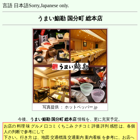
言語 日本語
Sorry,Japanese only.
うまい鮨勘 国分町 総本店
写真提供 ： ホットペッパー.jp
今後、
うまい鮨勘 国分町 総本店
情報を、更に充実予定。
お店の 料理 味 グルメ 口コミ くちこみ クチコミ 評価 評判 感想 は、各個
人の判断で参考にして
下さい。行き方 は、地図 交通標識 交通案内 案内看板 を参考に、お店へ