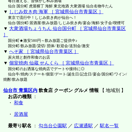
毎日通える、昔懐かし和み酒場
仙台 国分町 虎屋横丁 海鮮 東北地酒 大衆酒場 仙台名物牛たん
▼
しじみ炊き肉 海軍 ［ 宮城県仙台市青葉区 ］
東京で流行中！しじみ炊き肉が仙台へ！
仙台/国分町/居酒屋/飲み放題/しじみ炊き肉/宴会/海鮮/女子会/喫煙可
▼
大衆酒場ちょうちん 仙台国分町 ［ 宮城県仙台市青葉区
］
国分町★激安580円～飲み放題ご提供中♪
国分町/飲み放題/貸切/ 団体/ 歓迎会/送別会/激安
▼
へそ家 ［ 宮城県仙台市青葉区 ］
炭火焼と創作和食のお店
▼
個室焼肉 仙蔵 せんくら ［ 宮城県仙台市青葉区 ］
国分町のお洒落な焼肉店でデートや接待に◎
仙台牛/焼肉/ステーキ/個室/デート/誕生日/記念日/宴会/国分町/ワイン/
焼酎/飲み放題
仙台市 青葉区内
飲食店 クーポン グルメ 情報
【 地域別 】
お店の種類
：
・
和食
・
居酒屋
最寄り駅名
：
勾当台公園駅
／
広瀬通駅
／
駅名一覧