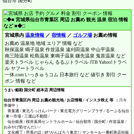
仙台市 国分町
□◆■ 宮城県仙台市青葉区 周辺 お薦め 観光 温泉 宿泊 情報
など ■◆□
宮城県内
温泉情報
／
宿情報
／
ゴルフ場
お薦め情報
お薦め 温泉地 地域 エリア 情報 など
秋保温泉 鳴子温泉 作並温泉 遠刈田温泉 中山平温泉
南三陸温泉 松島温泉 東鳴子温泉 鎌先温泉 鬼首温泉 など
楽天トラベル じゃらん るるぶトラベル JTB Yahoo!トラベ
ル ヤフートラベル
一休.com いっきゅうコム 日本旅行 など 値引き 割引 クー
ポン 情報 など
うまい鮨勘 国分町 総本店 周辺情報
仙台市青葉区内 周辺 お薦め観光地 / お店情報 / インスタ映え 等
（ 只今
準備中 ）
青葉通 / 東北ろっけんパーク / 東北電力グリーンプラザ / るーぷる仙台
/ 東一市場 / 三瀧山不動院 /
仙台銀座 / 桜井薬局セントラルホール / 仙台朝市 / 国分町 / 作並温泉 /
おみやげ処せんだい /
文化横丁 / 芭蕉の辻 / 絆?がんばろう東北? / サンモール一番町商店街振