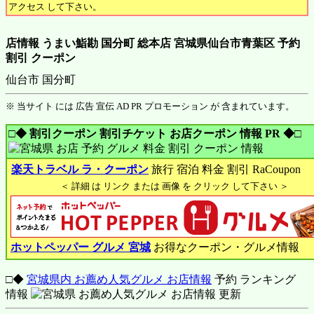
アクセス して下さい。
店情報 うまい鮨勘 国分町 総本店 宮城県仙台市青葉区 予約
割引 クーポン
仙台市 国分町
※ 当サイト には 広告 宣伝 AD PR プロモーション が 含まれています。
□◆ 割引クーポン 割引チケット お店クーポン 情報 PR ◆□
楽天トラベル ラ・クーポン
旅行 宿泊 料金 割引 RaCoupon
＜ 詳細 は リンク または 画像 を クリック して下さい ＞
ホットペッパー グルメ 宮城
お得なクーポン・グルメ情報
□◆
宮城県内 お薦め人気グルメ お店情報
予約 ランキング
情報