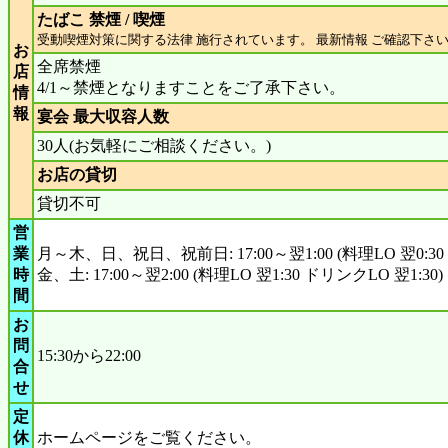
たばこ 禁煙 / 喫煙
受動喫煙対策に関する法律 施行されています。 最新情報 ご確認下さ
お
全席禁煙
店
4/1～禁煙となりますことをご了承下さい。
情
報
宴会 最大収容人数
30人(お気軽にご相談ください。)
お店の貸切
貸切不可
営
業
月～木、日、祝日、祝前日: 17:00～翌1:00 (料理LO 翌0:30 
時
金、土: 17:00～翌2:00 (料理LO 翌1:30 ドリンクLO 翌1:30)
間
お
問
15:30から22:00
合
せ
定
休
ホームページをご覧ください。