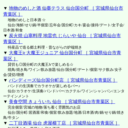
▼
地物のめしと酒 仙臺テラス 仙台国分町 ［ 宮城県仙台市
青葉区 ］
地物のめしと日本酒 ☆
仙台/海鮮/せり鍋/半個室/忘年会/国分町/カキ/宴会/接待/デート/女子会/
日本酒/和食
▼
炭火焼 山塞料理 地雷也 じらいや 仙台 ［ 宮城県仙台市
青葉区 ］
特産品で造る郷土料理・昔ながらの炉端焼き
▼
大魔王jr 大魔王ジュニア 仙台国分町 ［ 宮城県仙台市青
葉区 ］
貸切も◎国分町の大魔王Jrで楽しめる☆
焼鳥/焼き鳥/ワイン/飲み放題/仙台/国分町/デート/個室/サク飲み/女子
会/貸切/喫煙
▼
バンディーズ仙台国分町店 ［ 宮城県仙台市青葉区 ］
バンドの生演奏でカラオケが楽しめるバー♪
仙台/カラオケ/生演奏/バンド/バー/カクテル/ワイン/シャンパン/エンタ
ーテインメント
▼
美食空間 きょういち 仙台 ［ 宮城県仙台市青葉区 ］
完全個室/宮城の地物/落ち着く雰囲気のお店
仙台/国分町/居酒屋/和食/個室/飲み放題/地酒/日本酒/肉/鍋/せり鍋/焼き
鳥/牛タン
▼
二丁目酒場 仙台 虎屋横丁店 ［ 宮城県仙台市青葉区 ］