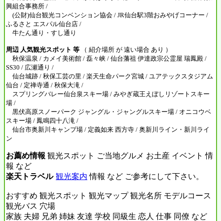
興組合事務所 /
(公財)仙台観光コンベンション協会 / JR仙台駅3階おみやげコーナー /
ふるさと エスパル仙台店 /
牛たん通り・すし通り
周辺 人気観光スポット 等
（ 紹介場所 が 遠い場合 あり ）
秋保温泉 / カメイ美術館 / 磊々峡 / 仙台藩祖 伊達政宗公霊屋 瑞鳳殿 /
SS30 / 広瀬通り /
仙台城跡 / 秋保工芸の里 / 楽天生命パーク宮城 / ユアテックスタジアム
仙台 / 定禅寺通 / 秋保大滝 /
スプリングバレー仙台泉スキー場 / みやぎ蔵王えぼしリゾートスキー
場 /
黒伏高原スノーパーク ジャングル・ジャングルスキー場 / オニコウベ
スキー場 / 鳳鳴四十八滝 /
仙台市奥新川キャンプ場 / 定義如来 西方寺 / 奥新川ライン・新川ライ
ン
お薦め情報
観光スポット ご当地グルメ お土産 イベント 情
報 など
楽天トラベル
観光案内
情報 など ご参考にして下さい。
おすすめ 観光スポット 観光マップ 観光名所 モデルコース
観光バス 穴場
家族 夫婦 兄弟 姉妹 友達 学校 同級生 恋人 仕事 同僚 など