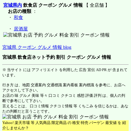
宮城県内
飲食店 クーポン グルメ 情報
【 全店舗 】
お店の種類
：
・
和食
・
居酒屋
宮城県 クーポン グルメ 情報 blog
宮城県 飲食店ネット予約 割引 クーポン グルメ 情報
※ 当サイト には アフィリエイト を利用した 広告 宣伝 AD PR が 含まれて
います。
行き方 は、地図 交通案内 交通標識 案内看板 案内標識 を参考に、お店へ
アクセスして下さい。
お店の 味 グルメ 美味 等々 口コミ クチコミ 感想 評価 評判 は、個人の判
断で参考にして下さい。
言えることは、 口コミ情報 クチコミ情報 等 くちこみ を信じるかは、あな
たの判断だと言うことです。
Yahoo! 楽天市場 等 人気商品 限定商品 の 格安 特売 バーゲン 最安値 を 紹
介しませんか？