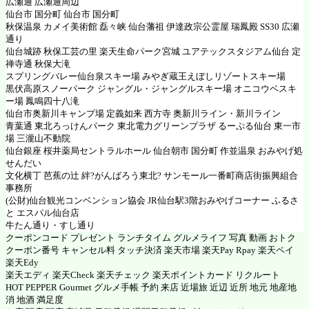
広瀬通 広瀬通周辺
仙台市 国分町 仙台市 国分町
秋保温泉 カメイ美術館 磊々峡 仙台藩祖 伊達政宗公霊屋 瑞鳳殿 SS30 広瀬
通り
仙台城跡 秋保工芸の里 楽天生命パーク宮城 ユアテックスタジアム仙台 定
禅寺通 秋保大滝
スプリングバレー仙台泉スキー場 みやぎ蔵王えぼしリゾートスキー場
黒伏高原スノーパーク ジャングル・ジャングルスキー場 オニコウベスキ
ー場 鳳鳴四十八滝
仙台市奥新川キャンプ場 定義如来 西方寺 奥新川ライン・新川ライン
青葉通 東北ろっけんパーク 東北電力グリーンプラザ るーぷる仙台 東一市
場 三瀧山不動院
仙台銀座 桜井薬局セントラルホール 仙台朝市 国分町 作並温泉 おみやげ処
せんだい
文化横丁 芭蕉の辻 絆?がんばろう東北? サンモール一番町商店街振興組合
事務所
(公財)仙台観光コンベンション協会 JR仙台駅3階おみやげコーナー ふるさ
と エスパル仙台店
牛たん通り・すし通り
クーポンコード プレゼント ランチタイム グルメライフ 写真 動画 おトク
クーポン番号 キャンセル料 タッチ決済 楽天市場 楽天Pay Rpay 楽天ペイ
楽天Edy
楽天エディ 楽天Check 楽天チェック 楽天ポイントカード リクルート
HOT PEPPER Gourmet グルメ手帳 予約 来店 近場旅 近辺 近所 地元 地産地
消 地酒 満足度