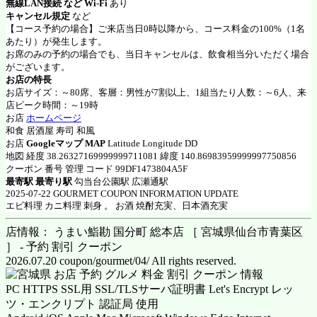
無線LAN接続 など Wi-Fi
あり
キャンセル規定
など
【コース予約の場合】ご来店当日0時以降から、コース料金の100%（1名
あたり）が発生します。
お席のみの予約の場合でも、当日キャンセルは、飲食相当分いただく場合
がございます。
お店の特長
お店サイズ：～80席、客層：男性が7割以上、1組当たり人数：～6人、来
店ピーク時間：～19時
お店
ホームページ
和食 居酒屋 寿司 和風
お店
Googleマップ MAP
Latitude Longitude DD
地図 経度 38.26327169999999711081 緯度 140.86983959999997750856
クーポン 番号 管理 コード 99DF1473804A5F
最寄駅 最寄り駅
勾当台公園駅 広瀬通駅
2025-07-22 GOURMET COUPON INFORMATION UPDATE
エビ料理 カニ料理 刺身 。 お酒 焼酎充実、日本酒充実
店情報： うまい鮨勘 国分町 総本店 ［ 宮城県仙台市青葉区
］ - 予約 割引 クーポン
2026.07.20 coupon/gourmet/04/ All rights reserved.
PC HTTPS SSL用 SSL/TLSサーバ証明書 Let's Encrypt レッ
ツ・エンクリプト 認証局 使用