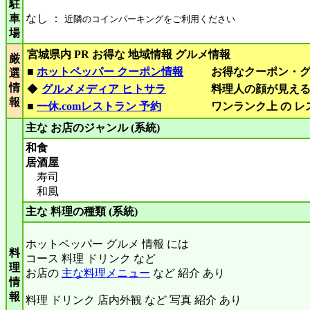
駐
車
なし ：
近隣のコインパーキングをご利用ください
場
宮城県内 PR お得な 地域情報 グルメ情報
厳
■
ホットペッパー クーポン情報
お得なクーポン・
選
情
◆
グルメメディア ヒトサラ
料理人の顔が見え
報
■
一休.comレストラン 予約
ワンランク上 の 
主な お店のジャンル (系統)
和食
居酒屋
寿司
和風
主な 料理の種類 (系統)
ホットペッパー グルメ 情報 には
料
コース 料理 ドリンク など
理
お店の
主な料理メニュー
など 紹介 あり
情
報
料理 ドリンク 店内外観 など 写真 紹介 あり