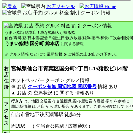
戻る
宮城県内
お店ジャンル
お店情報 Home
うまい鮨勘 総本店！粋な鮨職人が握る鮨
仙台/寿司/鮨/日本酒/記念日/誕生日/飲み放題/鮮魚/接待/和食/二次会/国分
うまい鮨勘 国分町 総本店
に関する情報
※ グルメ情報 など にて 最新情報 を ご確認の上 お出かけ下さい。
宮城県仙台市青葉区国分町2丁目1-15猪股ビル1階
お
店
ホットペッパー クーポン グルメ情報
住
※ お店
クーポン有無 周辺地図 電話番号
情報 あり
所
▲ お店 の 空席状況 に 関する 情報あり
行き方
は、地図 交通案内 交通標識 案内標識 案内看板 等々 を参考に
ア
周辺 駅情報 は お店 から 遠い場合 があります。ご参考程度にして下さ
ク
仙台市営地下鉄広瀬通駅 徒歩5分
セ
ス
周辺駅 （ 勾当台公園駅 / 広瀬通駅 ）