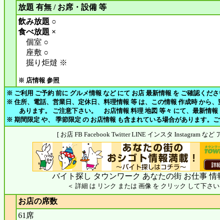
放題 有無 / お席・設備 等
飲み放題 ○
食べ放題 ×
個室 ○
座敷 ○
掘り炬燵 ※
※ 店情報 参照
※ ご利用 ご予約 前に グルメ情報 など にて お店 最新情報 を ご確認くだ
※ 住所、電話、営業日、定休日、料理情報 等 は、この情報 作成時 から
あります。 ご注意下さい。 お店情報 料理 地図 等々 にて、最新情報
※ 期間限定 や、 季節限定 の お店情報 も含まれている場合があります。
[ お店 FB Facebook Twitter LINE インスタ Instagram
バイト探し タウンワーク あなたの街 お仕事 情
＜ 詳細 は リンク または 画像 を クリック して下さい
お店の席数
61席