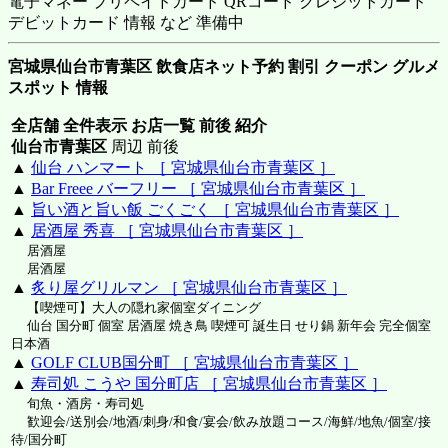
電子マネー プリペイドカード QRコード クレジットカード
デビットカード 情報 など 準備中
宮城県仙台市青葉区 飲食店ネット予約 割引 クーポン グルメ
スポット 情報
全店舗 全件表示 お店一覧 前後 紹介
仙台市青葉区
周辺 前後
▲
仙台 ハンマート ［ 宮城県仙台市青葉区 ］
▲
Bar Freee バーフリー ［ 宮城県仙台市青葉区 ］
▲
旨い酒と旨い飯 ごくごく ［ 宮城県仙台市青葉区 ］
▲
居酒屋 秀喜 ［ 宮城県仙台市青葉区 ］
居酒屋
居酒屋
▲
炙り屋グリルマン ［ 宮城県仙台市青葉区 ］
【喫煙可】大人の隠れ家個室ダイニング
仙台 国分町 個室 居酒屋 焼き鳥 喫煙可 誕生日 せり鍋 新年会 完全個室
日本酒
▲
GOLF CLUB国分町 ［ 宮城県仙台市青葉区 ］
▲
寿司処 こうや 国分町店 ［ 宮城県仙台市青葉区 ］
旬魚・酒房・寿司処
歓迎会/送別会/地酒/刺身/和食/宴会/飲み放題コース/海鮮/地魚/個室/接
待/国分町