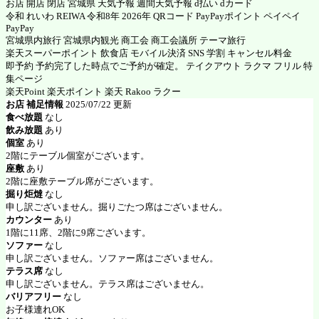
お店 開店 閉店 宮城県 天気予報 週間天気予報 d払い dカード
令和 れいわ REIWA 令和8年 2026年 QRコード PayPayポイント ペイペイ
PayPay
宮城県内旅行 宮城県内観光 商工会 商工会議所 テーマ旅行
楽天スーパーポイント 飲食店 モバイル決済 SNS 学割 キャンセル料金
即予約 予約完了した時点でご予約が確定。 テイクアウト ラクマ フリル 特
集ページ
楽天Point 楽天ポイント 楽天 Rakoo ラクー
お店 補足情報
2025/07/22 更新
食べ放題
なし
飲み放題
あり
個室
あり
2階にテーブル個室がございます。
座敷
あり
2階に座敷テーブル席がございます。
掘り炬燵
なし
申し訳ございません。掘りごたつ席はございません。
カウンター
あり
1階に11席、2階に9席ございます。
ソファー
なし
申し訳ございません。ソファー席はございません。
テラス席
なし
申し訳ございません。テラス席はございません。
バリアフリー
なし
お子様連れOK