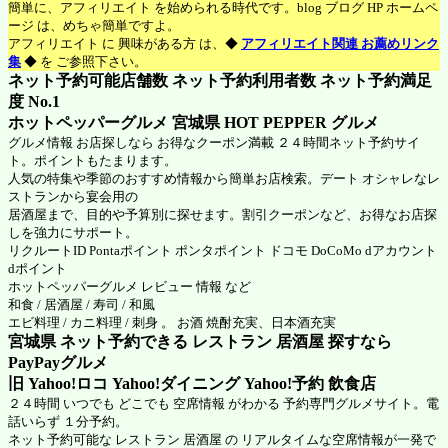
簡単に、アフィリエイト を始められる時代です。blog ブログ HP ホームペ
ージ は、めちゃ簡単ですよ。
アフィリエイト に 興味がある方 は、◆
アフィリエイト関連 お薦めリンク
集
◆ を ご参照下さい。
ネット予約可能店舗数 ネット予約利用者数 ネット予約満足
度 No.1
ホットペッパーグルメ 宮城県
HOT PEPPER グルメ
グルメ情報 お店探しなら お得なクーポン満載 ２４時間ネット予約サイ
ト。ポイントもたまります。
人気の特集や季節のおすすめ情報から簡単お店検索。デート オシャレなレ
ストランから宴会用の
居酒屋まで、目的や予算別に探せます。割引クーポンなど、お得なお店探
しを強力にサポート。
リクルートID Pontaポイント ポンタポイント ドコモ DoCoMo dアカウント
dポイント
ホットペッパーグルメ
レビュー 情報 など
和食 / 居酒屋 / 寿司 / 和風
エビ料理 / カニ料理 / 刺身 。 お酒 焼酎充実、日本酒充実
宮城県 ネット予約できる レストラン 居酒屋 探すなら
PayPayグルメ
旧 Yahoo!ロコ Yahoo!ダイニング Yahoo!予約 飲食店
２４時間 いつでも どこでも 空席情報 がわかる 予約専門グルメサイト。電
話いらず １分予約。
ネット予約可能な レストラン 居酒屋 の リアルタイムな空席情報が一発で