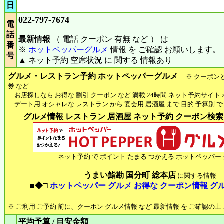
日
022-797-7674
電
話
最新情報
（ 電話 クーポン 有無 など ） は
番
※
ホットペッパーグルメ
情報 を ご確認 お願いします。
号
▲ ネット予約 空席状況 に 関する 情報あり
グルメ・レストラン予約 ホットペッパーグルメ
※ クーポン
券 など
お店探しなら お得な 割引 クーポン など 満載 24時間 ネット予約サイト
デート用 オシャレな レストラン から 宴会用 居酒屋 まで 目的 予算別 で
グルメ情報 レストラン 居酒屋 ネット予約 クーポン検索 H
ネット予約 で ポイント たまる つかえる ホットペッパー
うまい鮨勘 国分町 総本店
に関する情報
■◆□
ホットペッパー グルメ お得な クーポン情報 グ
※ ご利用 ご予約 前に、クーポン グルメ情報 など 最新情報 を ご確認の
平均予算 / 目安金額