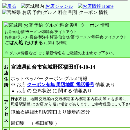
戻る
宮城県内
お店ジャンル
お店情報 Home
お弁当/お酒/ラーメン/和洋食/テイクアウト
お弁当/ランチ/宴会/和洋中料理/仙台/お酒/ラーメン/和洋食/テイクアウト
ごはん処 たけまる
に関する情報
※ グルメ情報 など にて 最新情報 を ご確認の上 お出かけ下さい。
宮城県仙台市宮城野区福田町4-10-14
お
店
ホットペッパー クーポン グルメ情報
住
※ お店
クーポン有無 周辺地図 電話番号
情報 あり
所
▲ お店 の 空席状況 に 関する 情報あり
行き方
は、地図 交通案内 交通標識 案内標識 案内看板 等々 を参考に
ア
周辺 駅情報 は お店 から 遠い場合 があります。ご参考程度にして下さ
ク
JR仙石線福田町駅南口より徒歩約29分
セ
ス
周辺駅 （ 福田町駅 ）