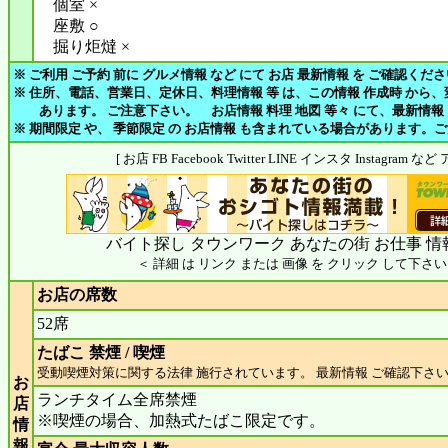
個室 ×
座敷 ○
掘り炬燵 ×
※ ご利用 ご予約 前に グルメ情報 など にて お店 最新情報 を ご確認くだ
※ 住所、電話、営業日、定休日、料理情報 等 は、この情報 作成時 から
あります。 ご注意下さい。 お店情報 料理 地図 等々 にて、最新情報
※ 期間限定 や、 季節限定 の お店情報 も含まれている場合があります。
[ お店 FB Facebook Twitter LINE インスタ Instagram
バイト探し タウンワーク あなたの街 お仕事 情
＜ 詳細 は リンク または 画像 を クリック して下さい
お店の席数
52席
たばこ 禁煙 / 喫煙
受動喫煙対策に関する法律 施行されています。 最新情報 ご確認下さ
お
ランチタイム全席禁煙
店
※喫煙の場合、加熱式たばこ限定です。
情
報