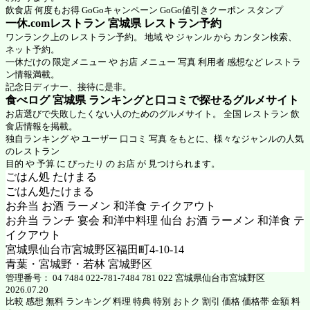
飲食店 何度もお得 GoGoキャンペーン GoGo値引きクーポン スタンプ
一休.comレストラン 宮城県
レストラン予約
ワンランク上の レストラン予約。 地域 や ジャンル から カンタン検索、
ネット予約。
一休だけの 限定メニュー や お店 メニュー 写真 利用者 感想など レストラ
ン情報満載。
記念日ディナー、接待に是非。
食べログ 宮城県 ランキングと口コミで探せるグルメサイト
お店選びで失敗したくない人のためのグルメサイト。 全国 レストラン 飲
食店情報を掲載。
独自ランキング や ユーザー 口コミ 写真 をもとに、様々なジャンルの人気
のレストラン
目的 や 予算 に ぴったり の お店 が 見つけられます。
ごはん処 たけまる
ごはん処たけまる
お弁当 お酒 ラーメン 和洋食 テイクアウト
お弁当 ランチ 宴会 和洋中料理 仙台 お酒 ラーメン 和洋食 テ
イクアウト
宮城県仙台市宮城野区福田町4-10-14
青葉・宮城野・若林 宮城野区
管理番号： 04 7484 022-781-7484 781 022 宮城県仙台市宮城野区
2026.07.20
比較 感想 無料 ランキング 料理 特典 特別 おトク 割引 価格 価格帯 金額 料