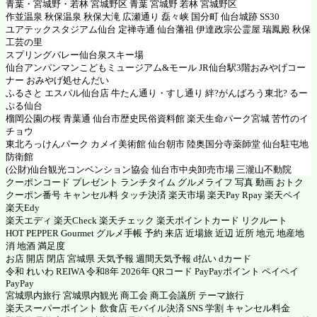
青葉・宮城野・若林 宮城野区 青葉 宮城野 若林 宮城野区
作並温泉 秋保温泉 秋保大滝 広瀬通り 磊々峡 国分町 仙台城跡 SS30
ユアテックスタジアム仙台 定禅寺通 仙台藩祖 伊達政宗公霊屋 瑞鳳殿 秋保
工芸の里
スプリングバレー仙台泉スキー場
仙台アンパンマンこどもミュージアム&モール JR仙台駅3階おみやげコー
ナー おみやげ処せんだい
ふるさと エスパル仙台店 牛たん通り・すし通り 絆?がんばろう東北? るー
ぷる仙台
榴岡公園の桜 青葉通 仙台市歴史民俗資料館 楽天生命パーク宮城 苦竹のイ
チョウ
東北ろっけんパーク カメイ美術館 仙台朝市 陸奥国分寺薬師堂 仙台駐屯地
防衛館
(公財)仙台観光コンベンション協会 仙台市中央卸売市場 三瀧山不動院
クーポンコード プレゼント ランチタイム グルメライフ 写真 動画 おトク
クーポン番号 キャンセル料 タッチ決済 楽天市場 楽天Pay Rpay 楽天ペイ
楽天Edy
楽天エディ 楽天Check 楽天チェック 楽天ポイントカード リクルート
HOT PEPPER Gourmet グルメ手帳 予約 来店 近場旅 近辺 近所 地元 地産地
消 地酒 満足度
お店 開店 閉店 宮城県 天気予報 週間天気予報 d払い dカード
令和 れいわ REIWA 令和8年 2026年 QRコード PayPayポイント ペイペイ
PayPay
宮城県内旅行 宮城県内観光 商工会 商工会議所 テーマ旅行
楽天スーパーポイント 飲食店 モバイル決済 SNS 学割 キャンセル料金