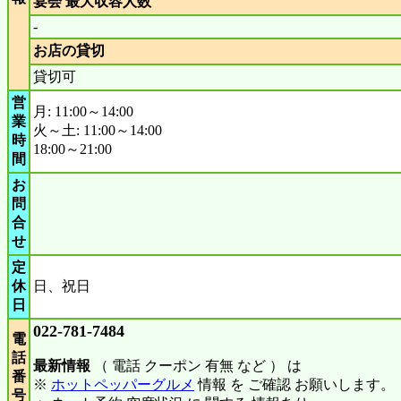
宴会 最大収容人数
-
お店の貸切
貸切可
営
月: 11:00～14:00
業
火～土: 11:00～14:00
時
18:00～21:00
間
お
問
合
せ
定
休
日、祝日
日
022-781-7484
電
話
最新情報
（ 電話 クーポン 有無 など ） は
番
※
ホットペッパーグルメ
情報 を ご確認 お願いします。
号