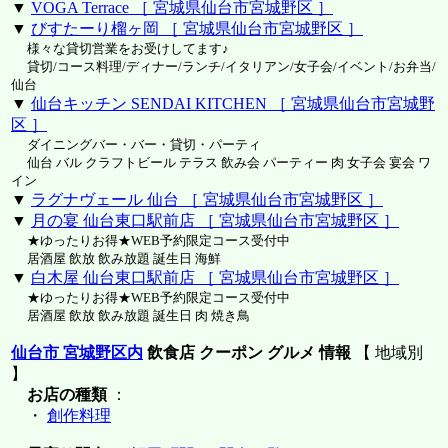
▼
VOGA Terrace ［ 宮城県仙台市宮城野区 ］
▼
びすたーり榴ヶ岡 ［ 宮城県仙台市宮城野区 ］
様々な貸切営業をお受けしてます♪
貸切/コース料理/ディナー/ランチ/イタリアン/女子会/イベント/お弁当/
仙台
▼
仙台キッチン SENDAI KITCHEN ［ 宮城県仙台市宮城野
区 ］
ダイニングバー・バー・貸切・パーティ
仙台 バル クラフトビール テラス 飲み会 パーティー 肉 女子会 宴会 ワ
イン
▼
ラグナヴェール 仙台 ［ 宮城県仙台市宮城野区 ］
▼
月の宴 仙台東口駅前店 ［ 宮城県仙台市宮城野区 ］
★ゆったりお得★WEB予約限定コース受付中
居酒屋 飲放 飲み放題 誕生日 海鮮
▼
白木屋 仙台東口駅前店 ［ 宮城県仙台市宮城野区 ］
★ゆったりお得★WEB予約限定コース受付中
居酒屋 飲放 飲み放題 誕生日 肉 焼き鳥
仙台市 宮城野区内
飲食店 クーポン グルメ 情報
【 地域別
】
お店の種類
：
・
創作料理