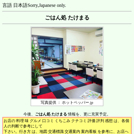
言語 日本語
Sorry,Japanese only.
ごはん処 たけまる
写真提供 ： ホットペッパー.jp
今後、
ごはん処 たけまる
情報を、更に充実予定。
お店の 料理 味 グルメ 口コミ くちこみ クチコミ 評価 評判 感想 は、各個
人の判断で参考にして
下さい。行き方 は、地図 交通標識 交通案内 案内看板 を参考に、お店へ