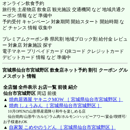
オンライン飲食予約
旅行先 土産物店 飲食店 観光施設 交通機関 など 地域共通ク
ーポン 情報 など 準備中
予約受付 キャンペーン 対象期間 開始スタート 開始時期 な
ど チャンス 情報 収集中
プレミアムクーポン券 県民割 地域ブロック割 給付金 レビュ
ー 対象店 対象施設 探す
電子マネー プリペイドカード QRコード クレジットカード
デビットカード 情報 など 準備中
宮城県仙台市宮城野区 飲食店ネット予約 割引 クーポン グル
メスポット 情報
全店舗 全件表示 お店一覧 前後 紹介
仙台市宮城野区
周辺 前後
▲
焼肉居酒屋 ヤキニクMOW ［ 宮城県仙台市宮城野区 ］
▲
焼肉 しょうみん ［ 宮城県仙台市宮城野区 ］
10月OPENの山形県産霜降り和牛を楽しめる店
仙台焼肉/山形牛/カルビ/ラム肉/ホルモン/ハッピーアワー/宴会/喫煙可/
お子様連れOK
▲
自家製 こめやのうどん ［ 宮城県仙台市宮城野区 ］