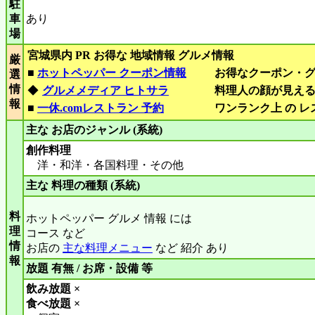
駐
車
あり
場
宮城県内 PR お得な 地域情報 グルメ情報
厳
■
ホットペッパー クーポン情報
お得なクーポン・
選
情
◆
グルメメディア ヒトサラ
料理人の顔が見え
報
■
一休.comレストラン 予約
ワンランク上 の 
主な お店のジャンル (系統)
創作料理
洋・和洋・各国料理・その他
主な 料理の種類 (系統)
料
ホットペッパー グルメ 情報 には
理
コース など
情
お店の
主な料理メニュー
など 紹介 あり
報
放題 有無 / お席・設備 等
飲み放題 ×
食べ放題 ×