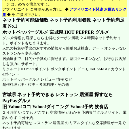
ージ は、めちゃ簡単ですよ。
アフィリエイト に 興味がある方 は、◆
アフィリエイト関連 お薦めリンク
集
◆ を ご参照下さい。
ネット予約可能店舗数 ネット予約利用者数 ネット予約満足
度 No.1
ホットペッパーグルメ 宮城県
HOT PEPPER グルメ
グルメ情報 お店探しなら お得なクーポン満載 ２４時間ネット予約サイ
ト。ポイントもたまります。
人気の特集や季節のおすすめ情報から簡単お店検索。デート オシャレなレ
ストランから宴会用の
居酒屋まで、目的や予算別に探せます。割引クーポンなど、お得なお店探
しを強力にサポート。
リクルートID Pontaポイント ポンタポイント ドコモ DoCoMo dアカウント
dポイント
ホットペッパーグルメ
レビュー 情報 など
創作料理 / 洋・和洋・各国料理・その他
宮城県 ネット予約できる レストラン 居酒屋 探すなら
PayPayグルメ
旧 Yahoo!ロコ Yahoo!ダイニング Yahoo!予約 飲食店
２４時間 いつでも どこでも 空席情報 がわかる 予約専門グルメサイト。電
話いらず １分予約。
ネット予約可能な レストラン 居酒屋 の リアルタイムな空席情報が一発で
わかります。