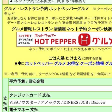
▲ ネット予約 空席状況 に 関する 情報あり
グルメ・レストラン予約 ホットペッパーグルメ
※ クーポン
券 など
お店探しなら お得な 割引 クーポン など 満載 24時間 ネット予約サイト
デート用 オシャレな レストラン から 宴会用 居酒屋 まで 目的 予算別 で
グルメ情報 レストラン 居酒屋 ネット予約 クーポン検索 H
ネット予約 で ポイント たまる つかえる ホットペッパー
ごはん処 たけまる
に関する情報
■◆□
ホットペッパー グルメ お得な クーポン情報 グ
※ ご利用 ご予約 前に、クーポン グルメ情報 など 最新情報 を ご確認の
平均予算 / 目安金額
-
クレジットカード 支払
支
VISA / マスター / アメックス / DINERS / JCB / Discover
払
情
電子マネー 支払