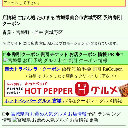
アクセス して下さい。
店情報 ごはん処 たけまる 宮城県仙台市宮城野区 予約 割引
クーポン
青葉・宮城野・若林 宮城野区
※ 当サイト には 広告 宣伝 AD PR プロモーション が 含まれています。
□◆ 割引クーポン 割引チケット お店クーポン 情報 PR ◆□
楽天トラベル ラ・クーポン
旅行 宿泊 料金 割引 RaCoupon
＜ 詳細 は リンク または 画像 を クリック して下さい ＞
ホットペッパー グルメ 宮城
お得なクーポン・グルメ情報
□◆
宮城県内 お薦め人気グルメ お店情報
予約 ランキング
情報