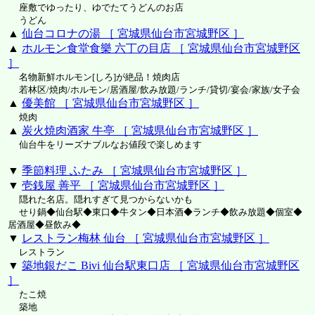
座敷でゆったり、ゆでたてうどんのお店
うどん
▲
仙台コロナの湯 ［ 宮城県仙台市宮城野区 ］
▲
ホルモン食堂食樂 六丁の目店 ［ 宮城県仙台市宮城野区
］
名物新鮮ホルモン[しろ]が絶品！焼肉店
若林区/焼肉/ホルモン/居酒屋/飲み放題/ランチ/貸切/宴会/家族/女子会
▲
優美館 ［ 宮城県仙台市宮城野区 ］
焼肉
▲
炭火焼肉酒家 牛亭 ［ 宮城県仙台市宮城野区 ］
仙台牛をリーズナブルなお値段で楽しめます
▼
季節料理 ふたみ ［ 宮城県仙台市宮城野区 ］
▼
壱銭屋 善平 ［ 宮城県仙台市宮城野区 ］
隠れた名店。隠れすぎて見つからないかも
せり鍋◆仙台駅◆東口◆牛タン◆日本酒◆ランチ◆飲み放題◆個室◆
居酒屋◆昼飲み◆
▼
レストラン梅林 仙台 ［ 宮城県仙台市宮城野区 ］
レストラン
▼
築地銀だこ Bivi 仙台駅東口店 ［ 宮城県仙台市宮城野区
］
たこ焼
築地