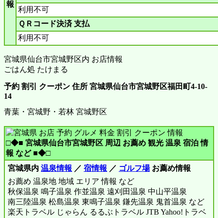
報
利用不可
ＱＲコード決済 支払
利用不可
宮城県仙台市宮城野区内 お店情報
ごはん処 たけまる
予約 割引 クーポン 住所 宮城県仙台市宮城野区福田町4-10-
14
青葉・宮城野・若林 宮城野区
□◆■ 宮城県仙台市宮城野区 周辺 お薦め 観光 温泉 宿泊 情
報 など ■◆□
宮城県内
温泉情報
／
宿情報
／
ゴルフ場
お薦め情報
お薦め 温泉地 地域 エリア 情報 など
秋保温泉 鳴子温泉 作並温泉 遠刈田温泉 中山平温泉
南三陸温泉 松島温泉 東鳴子温泉 鎌先温泉 鬼首温泉 など
楽天トラベル じゃらん るるぶトラベル JTB Yahoo!トラベ