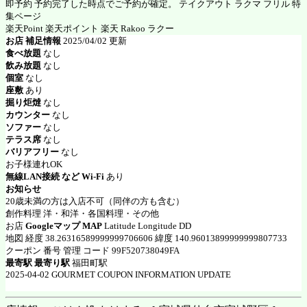
即予約 予約完了した時点でご予約が確定。 テイクアウト ラクマ フリル 特
集ページ
楽天Point 楽天ポイント 楽天 Rakoo ラクー
お店 補足情報
2025/04/02 更新
食べ放題
なし
飲み放題
なし
個室
なし
座敷
あり
掘り炬燵
なし
カウンター
なし
ソファー
なし
テラス席
なし
バリアフリー
なし
お子様連れOK
無線LAN接続 など Wi-Fi
あり
お知らせ
20歳未満の方は入店不可（同伴の方も含む）
創作料理 洋・和洋・各国料理・その他
お店
Googleマップ MAP
Latitude Longitude DD
地図 経度 38.26316589999999706606 緯度 140.96013899999999807733
クーポン 番号 管理 コード 99F520738049FA
最寄駅 最寄り駅
福田町駅
2025-04-02 GOURMET COUPON INFORMATION UPDATE