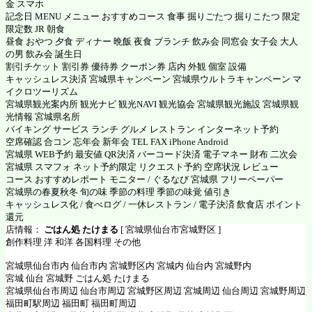
金 スマホ
記念日 MENU メニュー おすすめコース 食事 掘りごたつ 掘りこたつ 限定
限定数 JR 朝食
昼食 おやつ 夕食 ディナー 晩飯 夜食 ブランチ 飲み会 同窓会 女子会 大人
の男 飲み会 誕生日
割引チケット 割引券 優待券 クーポン券 店内 外観 個室 設備
キャッシュレス決済 宮城県キャンペーン 宮城県ウルトラキャンペーン マ
イクロツーリズム
宮城県観光案内所 観光ナビ 観光NAVI 観光協会 宮城県観光施設 宮城県観
光情報 宮城県名所
バイキング サービス ランチ グルメ レストラン インターネット予約
空席確認 合コン 忘年会 新年会 TEL FAX iPhone Android
宮城県 WEB予約 最安値 QR決済 バーコード決済 電子マネー 財布 二次会
宮城県 スマフォ ネット予約限定 リクエスト予約 空席状況 レビュー
コース おすすめレポート モニター / ぐるなび 宮城県 フリーペーパー
宮城県の春夏秋冬 旬の味 季節の料理 季節の味覚 値引き
キャッシュレス化 / 食べログ / 一休レストラン / 電子決済 飲食店 ポイント
還元
店情報：
ごはん処 たけまる
[ 宮城県仙台市宮城野区 ]
創作料理 洋 和洋 各国料理 その他
宮城県仙台市内 仙台市内 宮城野区内 宮城内 仙台内 宮城野内
宮城 仙台 宮城野 ごはん処 たけまる
宮城県仙台市周辺 仙台市周辺 宮城野区周辺 宮城周辺 仙台周辺 宮城野周辺
福田町駅周辺 福田町 福田町周辺