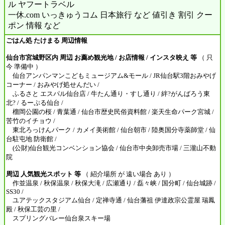
ル ヤフートラベル
一休.com いっきゅうコム 日本旅行 など 値引き 割引 クー
ポン 情報 など
ごはん処 たけまる 周辺情報
仙台市宮城野区内 周辺 お薦め観光地 / お店情報 / インスタ映え 等
（ 只
今 準備中 ）
仙台アンパンマンこどもミュージアム&モール / JR仙台駅3階おみやげ
コーナー / おみやげ処せんだい /
ふるさと エスパル仙台店 / 牛たん通り・すし通り / 絆?がんばろう東
北? / るーぷる仙台 /
榴岡公園の桜 / 青葉通 / 仙台市歴史民俗資料館 / 楽天生命パーク宮城 /
苦竹のイチョウ /
東北ろっけんパーク / カメイ美術館 / 仙台朝市 / 陸奥国分寺薬師堂 / 仙
台駐屯地 防衛館 /
(公財)仙台観光コンベンション協会 / 仙台市中央卸売市場 / 三瀧山不動
院
周辺 人気観光スポット 等
（ 紹介場所 が 遠い場合 あり ）
作並温泉 / 秋保温泉 / 秋保大滝 / 広瀬通り / 磊々峡 / 国分町 / 仙台城跡 /
SS30 /
ユアテックスタジアム仙台 / 定禅寺通 / 仙台藩祖 伊達政宗公霊屋 瑞鳳
殿 / 秋保工芸の里 /
スプリングバレー仙台泉スキー場