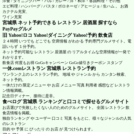
洋食 / ダイニングバー・バル / カレー / 洋・和洋・各国料理・その他
エビ料理 / ハンバーグ / パスタ / ボロネーゼ / アヒージョ / 生ハム 。 お酒
カクテル充実、
ワイン充実
宮城県 ネット予約できる レストラン 居酒屋 探すなら
PayPayグルメ
旧 Yahoo!ロコ Yahoo!ダイニング Yahoo!予約 飲食店
２４時間 いつでも どこでも 空席情報 がわかる 予約専門グルメサイト。電
話いらず １分予約。
ネット予約可能な レストラン 居酒屋 の リアルタイムな空席情報が一発で
わかります。
飲食店 何度もお得 GoGoキャンペーン GoGo値引きクーポン スタンプ
一休.comレストラン 宮城県
レストラン予約
ワンランク上の レストラン予約。 地域 や ジャンル から カンタン検索、
ネット予約。
一休だけの 限定メニュー や お店 メニュー 写真 利用者 感想など レストラ
ン情報満載。
記念日ディナー、接待に是非。
食べログ 宮城県 ランキングと口コミで探せるグルメサイト
お店選びで失敗したくない人のためのグルメサイト。 全国 レストラン 飲
食店情報を掲載。
独自ランキング や ユーザー 口コミ 写真 をもとに、様々なジャンルの人気
のレストラン
目的 や 予算 に ぴったり の お店 が 見つけられます。