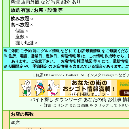
料理 店内外観 など 写真 紹介 あり
放題 有無 / お席・設備 等
飲み放題 ○
食べ放題 ×
個室 ×
座敷 ×
掘り炬燵 ×
※ ご利用 ご予約 前に グルメ情報 など にて お店 最新情報 を ご確認くだ
※ 住所、電話、営業日、定休日、料理情報 等 は、この情報 作成時 から
あります。 ご注意下さい。 お店情報 料理 地図 等々 にて、最新情報
※ 期間限定 や、 季節限定 の お店情報 も含まれている場合があります。
[ お店 FB Facebook Twitter LINE インスタ Instagram
バイト探し タウンワーク あなたの街 お仕事 情
＜ 詳細 は リンク または 画像 を クリック して下さい
お店の席数
40席