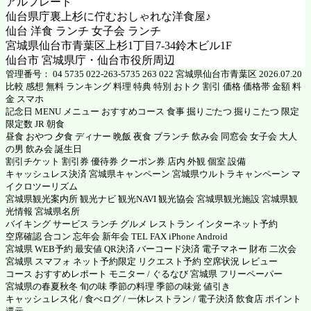
アルフレード
仙台県庁裏上杉に佇むおしゃれな洋食屋♪
仙台 洋食 ランチ 女子会 ランチ
宮城県仙台市青葉区上杉1丁目7-34鈴木ビル1F
仙台市 宮城県庁・仙台市役所周辺
管理番号： 04 5735 022-263-5735 263 022 宮城県仙台市青葉区 2026.07.20
比較 感想 無料 ランキング 料理 特典 特別 おトク 割引 価格 価格帯 金額 料
金 スマホ
記念日 MENU メニュー おすすめコース 食事 掘りごたつ 掘りこたつ 限定
限定数 JR 朝食
昼食 おやつ 夕食 ディナー 晩飯 夜食 ブランチ 飲み会 同窓会 女子会 大人
の男 飲み会 誕生日
割引チケット 割引券 優待券 クーポン券 店内 外観 個室 設備
キャッシュレス決済 宮城県キャンペーン 宮城県ウルトラキャンペーン マ
イクロツーリズム
宮城県観光案内所 観光ナビ 観光NAVI 観光協会 宮城県観光施設 宮城県観
光情報 宮城県名所
バイキング サービス ランチ グルメ レストラン インターネット予約
空席確認 合コン 忘年会 新年会 TEL FAX iPhone Android
宮城県 WEB予約 最安値 QR決済 バーコード決済 電子マネー 財布 二次会
宮城県 スマフォ ネット予約限定 リクエスト予約 空席状況 レビュー
コース おすすめレポート モニター / ぐるなび 宮城県 フリーペーパー
宮城県の春夏秋冬 旬の味 季節の料理 季節の味覚 値引き
キャッシュレス化 / 食べログ / 一休レストラン / 電子決済 飲食店 ポイント