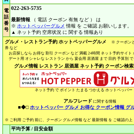
022-263-5735
電
話
最新情報
（ 電話 クーポン 有無 など ） は
番
※
ホットペッパーグルメ
情報 を ご確認 お願いします。
号
▲ ネット予約 空席状況 に 関する 情報あり
グルメ・レストラン予約 ホットペッパーグルメ
※ クーポン
券 など
お店探しなら お得な 割引 クーポン など 満載 24時間 ネット予約サイト
デート用 オシャレな レストラン から 宴会用 居酒屋 まで 目的 予算別 で
グルメ情報 レストラン 居酒屋 ネット予約 クーポン検索 H
ネット予約 で ポイント たまる つかえる ホットペッパー
アルフレード
に関する情報
■◆□
ホットペッパー グルメ お得な クーポン情報 グ
※ ご利用 ご予約 前に、クーポン グルメ情報 など 最新情報 を ご確認の
平均予算 / 目安金額