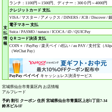
ランチ：1100円～1500円、ディナー：300０円～4000円
クレジットカード 支払
VISA / マスター / アメックス / DINERS / JCB / Discover /
電子マネー 支払
支
Suica / PASMO / nanaco / ICOCA / iD / QUICPay
払
情
ＱＲコード決済 支払
報
COIN＋ / PayPay / 楽天ペイ / d払い / au PAY / 支付宝（Al
（WeChat Pay）
PayPay ペイペイ
キャッシュレス決済サービス
宮城県仙台市青葉区内 お店情報
アルフレード
予約 割引 クーポン 住所 宮城県仙台市青葉区上杉1丁目7-34
鈴木ビル1F