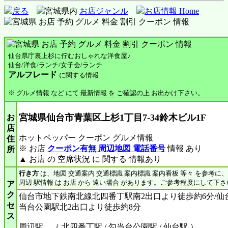
戻る
宮城県内
お店ジャンル
お店情報 Home
仙台県庁裏上杉に佇むおしゃれな洋食屋♪
仙台/洋食/ランチ/女子会/ランチ
アルフレード
に関する情報
※ グルメ情報 など にて 最新情報 を ご確認の上 お出かけ下さい。
宮城県仙台市青葉区上杉1丁目7-34鈴木ビル1F
お
店
ホットペッパー クーポン グルメ情報
住
※ お店
クーポン有無 周辺地図 電話番号
情報 あり
所
▲ お店 の 空席状況 に 関する 情報あり
行き方
は、地図 交通案内 交通標識 案内標識 案内看板 等々 を参考に
周辺 駅情報 は お店 から 遠い場合 があります。ご参考程度にして下さ
ア
ク
仙台市地下鉄南北線北四番丁駅南2出口より徒歩約6分/仙
セ
当台公園駅北2出口より徒歩約8分
ス
周辺駅 （ 北四番丁駅 / 勾当台公園駅 / 仙台駅 ）