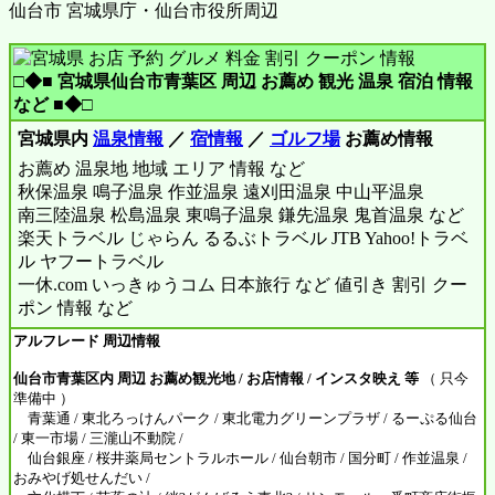
仙台市 宮城県庁・仙台市役所周辺
□◆■ 宮城県仙台市青葉区 周辺 お薦め 観光 温泉 宿泊 情報
など ■◆□
宮城県内
温泉情報
／
宿情報
／
ゴルフ場
お薦め情報
お薦め 温泉地 地域 エリア 情報 など
秋保温泉 鳴子温泉 作並温泉 遠刈田温泉 中山平温泉
南三陸温泉 松島温泉 東鳴子温泉 鎌先温泉 鬼首温泉 など
楽天トラベル じゃらん るるぶトラベル JTB Yahoo!トラベ
ル ヤフートラベル
一休.com いっきゅうコム 日本旅行 など 値引き 割引 クー
ポン 情報 など
アルフレード 周辺情報
仙台市青葉区内 周辺 お薦め観光地 / お店情報 / インスタ映え 等
（ 只今
準備中 ）
青葉通 / 東北ろっけんパーク / 東北電力グリーンプラザ / るーぷる仙台
/ 東一市場 / 三瀧山不動院 /
仙台銀座 / 桜井薬局セントラルホール / 仙台朝市 / 国分町 / 作並温泉 /
おみやげ処せんだい /