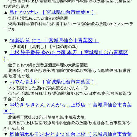
仙台/国分町/上杉/居酒屋/送別会/和食/日本酒/飲み放題/個室/完全個室/
歓送迎会/鍋/肉
▲
鳥たかハナレ ［ 宮城県仙台市青葉区 ］
笑顔と活気あふれる仙台の焼鳥屋
焼鳥/鶏料理/創作料理/北四番丁駅/コース/宴会/飲み放題/カウンター/テ
ーブル
▼
旬楽処 笑 にこ ［ 宮城県仙台市青葉区 ］
【伊達鶏】【馬刺し】【三陸の海の幸】
▼
上杉 餃子番長 炎のもつ家 本店 ［ 宮城県仙台市青葉区
］
餃子ともつ鍋と定番居酒屋料理の大衆居酒屋
北四番丁/歓送迎会/餃子/肉/個室/宴会/飲み放題/もつ鍋/喫煙可/日曜営
業/地酒/もつ焼
▼
おでん慎太郎 ［ 宮城県仙台市青葉区 ］
木を基調とした店内で染み渡るおでんを…◎
仙台/仙台駅/国分町/上杉/居酒屋/和食/おでん/日本酒/宴会/飲み放題/女
子会/二次会
▼
串焼き やきとん とんがらし上杉店 ［ 宮城県仙台市青葉
区 ］
北四番丁駅徒歩3分/老舗焼き鳥/串焼炭火焼
北四番丁/上杉/個室/焼き鳥/鍋/地酒/飲み放題/歓送迎会/仙台市役所/や
きとん/仙台
▼
気仙沼ホルモン おとまつ 仙台上杉 ［ 宮城県仙台市青葉