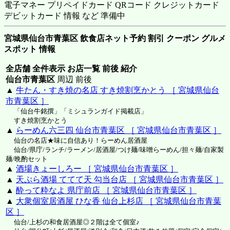
電子マネー プリペイドカード QRコード クレジットカード
デビットカード 情報 など 準備中
宮城県仙台市青葉区 飲食店ネット予約 割引 クーポン グルメ
スポット 情報
全店舗 全件表示 お店一覧 前後 紹介
仙台市青葉区
周辺 前後
▲
牛たん・すき焼の名店 すき焼割烹かとう ［ 宮城県仙台
市青葉区 ］
「仙台牛銘撰」「ミシュランガイド掲載店」
すき焼割烹かとう
▲
らーめん六三四 仙台市青葉区 ［ 宮城県仙台市青葉区 ］
仙台の名店★味に自信あり！らーめん居酒屋
仙台/県庁/ランチ/ラーメン/居酒屋/つけ麺/味噌らーめん/担々麺/自家製
麺/晩酌セット
▲
酒場きょーしろー ［ 宮城県仙台市青葉区 ］
▲
天ぷら酒場 ててて天 勾当台店 ［ 宮城県仙台市青葉区 ］
▲
酔って粋なよ 県庁前店 ［ 宮城県仙台市青葉区 ］
▲
大衆個室居酒屋 ひな香 仙台上杉店 ［ 宮城県仙台市青葉
区 ］
仙台/上杉の和食居酒屋◎２階は全て個室♪