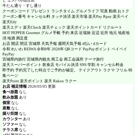
と エスパル仙台店
牛たん通り・すし通り
クーポンコード プレゼント ランチタイム グルメライフ 写真 動画 おトク
クーポン番号 キャンセル料 タッチ決済 楽天市場 楽天Pay Rpay 楽天ペイ
楽天Edy
楽天エディ 楽天Check 楽天チェック 楽天ポイントカード リクルート
HOT PEPPER Gourmet グルメ手帳 予約 来店 近場旅 近辺 近所 地元 地産地
消 地酒 満足度
お店 開店 閉店 宮城県 天気予報 週間天気予報 d払い dカード
令和 れいわ REIWA 令和8年 2026年 QRコード PayPayポイント ペイペイ
PayPay
宮城県内旅行 宮城県内観光 商工会 商工会議所 テーマ旅行
楽天スーパーポイント 飲食店 モバイル決済 SNS 学割 キャンセル料金
即予約 予約完了した時点でご予約が確定。 テイクアウト ラクマ フリル 特
集ページ
楽天Point 楽天ポイント 楽天 Rakoo ラクー
お店 補足情報
2026/05/05 更新
食べ放題
なし
飲み放題
あり
個室
なし
座敷
なし
掘り炬燵
なし
カウンター
あり
ソファー
なし
テラス席
なし