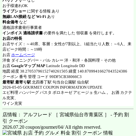
バリアフリー
なし
お子様連れOK
ライブショー
に関する情報 あり
無線LAN接続 など Wi-Fi
あり
料金備考
など
適格請求書発行事業者
インボイス 適格請求書
の要件を満たした 領収書 を発行します。
お店の特長
お店サイズ：～40席、客層：女性が7割以上、1組当たり人数：～6人、来
店ピーク時間：～19時
お店
ホームページ
洋食 ダイニングバー・バル カレー 洋・和洋・各国料理・その他
お店
Googleマップ MAP
Latitude Longitude DD
地図 経度 38.27053796152740261505 緯度 140.87099416627043524386
クーポン 番号 管理 コード 99DF5CB38066C3
最寄駅 最寄り駅
北四番丁駅 勾当台公園駅 仙台駅
2026-05-05 GOURMET COUPON INFORMATION UPDATE
エビ料理 ハンバーグ パスタ ボロネーゼ アヒージョ 生ハム 。 お酒 カクテ
ル充実、
ワイン充実
店情報： アルフレード ［ 宮城県仙台市青葉区 ］ - 予約 割
引 クーポン
2026.07.20 coupon/gourmet/04/ All rights reserved.