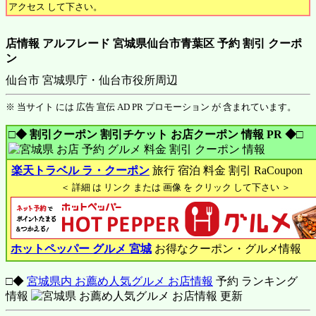
アクセス して下さい。
店情報 アルフレード 宮城県仙台市青葉区 予約 割引 クーポ
ン
仙台市 宮城県庁・仙台市役所周辺
※ 当サイト には 広告 宣伝 AD PR プロモーション が 含まれています。
□◆ 割引クーポン 割引チケット お店クーポン 情報 PR ◆□
楽天トラベル ラ・クーポン
旅行 宿泊 料金 割引 RaCoupon
＜ 詳細 は リンク または 画像 を クリック して下さい ＞
ホットペッパー グルメ 宮城
お得なクーポン・グルメ情報
□◆
宮城県内 お薦め人気グルメ お店情報
予約 ランキング
情報