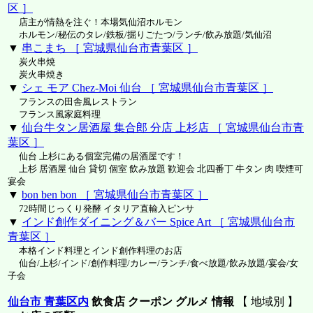
区 ］
店主が情熱を注ぐ！本場気仙沼ホルモン
ホルモン/秘伝のタレ/鉄板/掘りごたつ/ランチ/飲み放題/気仙沼
▼
串こまち ［ 宮城県仙台市青葉区 ］
炭火串焼
炭火串焼き
▼
シェ モア Chez-Moi 仙台 ［ 宮城県仙台市青葉区 ］
フランスの田舎風レストラン
フランス風家庭料理
▼
仙台牛タン居酒屋 集合郎 分店 上杉店 ［ 宮城県仙台市青
葉区 ］
仙台 上杉にある個室完備の居酒屋です！
上杉 居酒屋 仙台 貸切 個室 飲み放題 歓迎会 北四番丁 牛タン 肉 喫煙可
宴会
▼
bon ben bon ［ 宮城県仙台市青葉区 ］
72時間じっくり発酵 イタリア直輸入ピンサ
▼
インド創作ダイニング＆バー Spice Art ［ 宮城県仙台市
青葉区 ］
本格インド料理とインド創作料理のお店
仙台/上杉/インド/創作料理/カレー/ランチ/食べ放題/飲み放題/宴会/女
子会
仙台市 青葉区内
飲食店 クーポン グルメ 情報
【 地域別 】