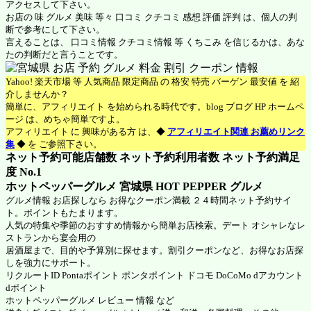
アクセスして下さい。
お店の 味 グルメ 美味 等々 口コミ クチコミ 感想 評価 評判 は、個人の判
断で参考にして下さい。
言えることは、 口コミ情報 クチコミ情報 等 くちこみ を信じるかは、あな
たの判断だと言うことです。
Yahoo! 楽天市場 等 人気商品 限定商品 の 格安 特売 バーゲン 最安値 を 紹
介しませんか？
簡単に、アフィリエイト を始められる時代です。blog ブログ HP ホームペ
ージ は、めちゃ簡単ですよ。
アフィリエイト に 興味がある方 は、◆
アフィリエイト関連 お薦めリンク
集
◆ を ご参照下さい。
ネット予約可能店舗数 ネット予約利用者数 ネット予約満足
度 No.1
ホットペッパーグルメ 宮城県
HOT PEPPER グルメ
グルメ情報 お店探しなら お得なクーポン満載 ２４時間ネット予約サイ
ト。ポイントもたまります。
人気の特集や季節のおすすめ情報から簡単お店検索。デート オシャレなレ
ストランから宴会用の
居酒屋まで、目的や予算別に探せます。割引クーポンなど、お得なお店探
しを強力にサポート。
リクルートID Pontaポイント ポンタポイント ドコモ DoCoMo dアカウント
dポイント
ホットペッパーグルメ
レビュー 情報 など