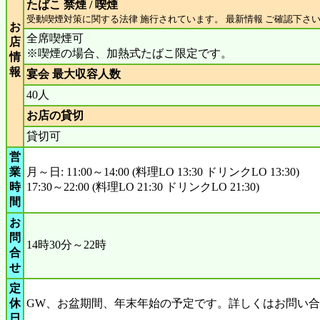
たばこ 禁煙 / 喫煙
受動喫煙対策に関する法律 施行されています。 最新情報 ご確認下さ
お
全席喫煙可
店
※喫煙の場合、加熱式たばこ限定です。
情
報
宴会 最大収容人数
40人
お店の貸切
貸切可
営
業
月～日: 11:00～14:00 (料理LO 13:30 ドリンクLO 13:30)
時
17:30～22:00 (料理LO 21:30 ドリンクLO 21:30)
間
お
問
14時30分～22時
合
せ
定
休
GW、お盆期間、年末年始の予定です。詳しくはお問い
日