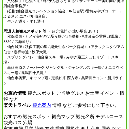
文化横丁 / 芭蕉の辻 / 絆?がんばろう東北? / サンモール一番町商店街振
興組合事務所 /
(公財)仙台観光コンベンション協会 / JR仙台駅3階おみやげコーナー /
ふるさと エスパル仙台店 /
牛たん通り・すし通り
周辺 人気観光スポット 等
（ 紹介場所 が 遠い場合 あり ）
秋保温泉 / カメイ美術館 / 磊々峡 / 仙台藩祖 伊達政宗公霊屋 瑞鳳殿 /
SS30 / 広瀬通り /
仙台城跡 / 秋保工芸の里 / 楽天生命パーク宮城 / ユアテックスタジアム
仙台 / 定禅寺通 / 秋保大滝 /
スプリングバレー仙台泉スキー場 / みやぎ蔵王えぼしリゾートスキー
場 /
黒伏高原スノーパーク ジャングル・ジャングルスキー場 / オニコウベ
スキー場 / 鳳鳴四十八滝 /
仙台市奥新川キャンプ場 / 定義如来 西方寺 / 奥新川ライン・新川ライ
ン
お薦め情報
観光スポット ご当地グルメ お土産 イベント 情
報 など
楽天トラベル
観光案内
情報 など ご参考にして下さい。
おすすめ 観光スポット 観光マップ 観光名所 モデルコース
観光バス 穴場
家族 夫婦 兄弟 姉妹 友達 学校 同級生 恋人 仕事 同僚 など