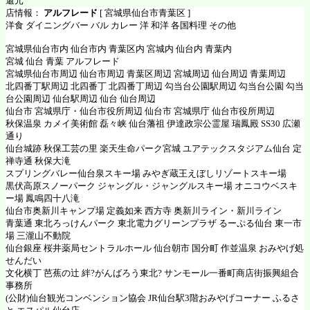
還元
店情報：
アルフレード
[ 宮城県仙台市青葉区 ]
洋食 ダイニングバー バル カレー 洋 和洋 各国料理 その他
宮城県仙台市内 仙台市内 青葉区内 宮城内 仙台内 青葉内
宮城 仙台 青葉 アルフレード
宮城県仙台市周辺 仙台市周辺 青葉区周辺 宮城周辺 仙台周辺 青葉周辺
北四番丁駅周辺 北四番丁 北四番丁周辺 勾当台公園駅周辺 勾当台公園 勾当
台公園周辺 仙台駅周辺 仙台 仙台周辺
仙台市 宮城県庁・仙台市役所周辺 仙台市 宮城県庁 仙台市役所周辺
秋保温泉 カメイ美術館 磊々峡 仙台藩祖 伊達政宗公霊屋 瑞鳳殿 SS30 広瀬
通り
仙台城跡 秋保工芸の里 楽天生命パーク宮城 ユアテックスタジアム仙台 定
禅寺通 秋保大滝
スプリングバレー仙台泉スキー場 みやぎ蔵王えぼしリゾートスキー場
黒伏高原スノーパーク ジャングル・ジャングルスキー場 オニコウベスキ
ー場 鳳鳴四十八滝
仙台市奥新川キャンプ場 定義如来 西方寺 奥新川ライン・新川ライン
青葉通 東北ろっけんパーク 東北電力グリーンプラザ るーぷる仙台 東一市
場 三瀧山不動院
仙台銀座 桜井薬局セントラルホール 仙台朝市 国分町 作並温泉 おみやげ処
せんだい
文化横丁 芭蕉の辻 絆?がんばろう東北? サンモール一番町商店街振興組合
事務所
(公財)仙台観光コンベンション協会 JR仙台駅3階おみやげコーナー ふるさ