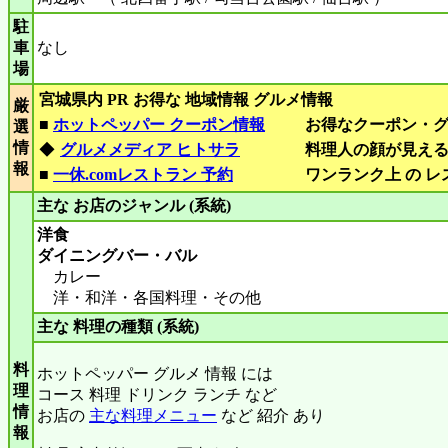
駐
車
なし
場
宮城県内 PR お得な 地域情報 グルメ情報
厳
■
ホットペッパー クーポン情報
お得なクーポン・
選
情
◆
グルメメディア ヒトサラ
料理人の顔が見え
報
■
一休.comレストラン 予約
ワンランク上 の 
主な お店のジャンル (系統)
洋食
ダイニングバー・バル
カレー
洋・和洋・各国料理・その他
主な 料理の種類 (系統)
料
ホットペッパー グルメ 情報 には
理
コース 料理 ドリンク ランチ など
情
お店の
主な料理メニュー
など 紹介 あり
報