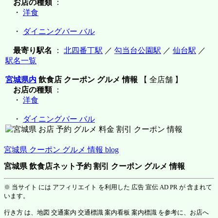
お店の種類
：
・
洋食
・
ダイニングバー バル
最寄り駅名
：
北四番丁駅
／
勾当台公園駅
／
仙台駅
／
駅名一覧
宮城県内
飲食店 クーポン グルメ 情報
【 全店舗 】
お店の種類
：
・
洋食
・
ダイニングバー バル
宮城県 クーポン グルメ 情報 blog
宮城県 飲食店ネット予約 割引 クーポン グルメ 情報
※ 当サイト には アフィリエイト を利用した 広告 宣伝 AD PR が 含まれて
います。
行き方 は、地図 交通案内 交通標識 案内看板 案内標識 を参考に、お店へ