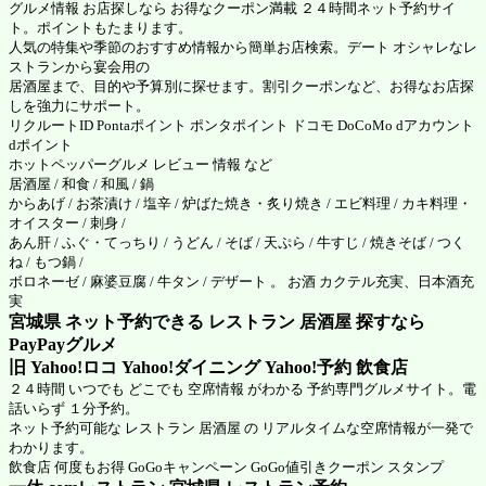
グルメ情報 お店探しなら お得なクーポン満載 ２４時間ネット予約サイ
ト。ポイントもたまります。
人気の特集や季節のおすすめ情報から簡単お店検索。デート オシャレなレ
ストランから宴会用の
居酒屋まで、目的や予算別に探せます。割引クーポンなど、お得なお店探
しを強力にサポート。
リクルートID Pontaポイント ポンタポイント ドコモ DoCoMo dアカウント
dポイント
ホットペッパーグルメ
レビュー 情報 など
居酒屋 / 和食 / 和風 / 鍋
からあげ / お茶漬け / 塩辛 / 炉ばた焼き・炙り焼き / エビ料理 / カキ料理・
オイスター / 刺身 /
あん肝 / ふぐ・てっちり / うどん / そば / 天ぷら / 牛すじ / 焼きそば / つく
ね / もつ鍋 /
ボロネーゼ / 麻婆豆腐 / 牛タン / デザート 。 お酒 カクテル充実、日本酒充
実
宮城県 ネット予約できる レストラン 居酒屋 探すなら
PayPayグルメ
旧 Yahoo!ロコ Yahoo!ダイニング Yahoo!予約 飲食店
２４時間 いつでも どこでも 空席情報 がわかる 予約専門グルメサイト。電
話いらず １分予約。
ネット予約可能な レストラン 居酒屋 の リアルタイムな空席情報が一発で
わかります。
飲食店 何度もお得 GoGoキャンペーン GoGo値引きクーポン スタンプ