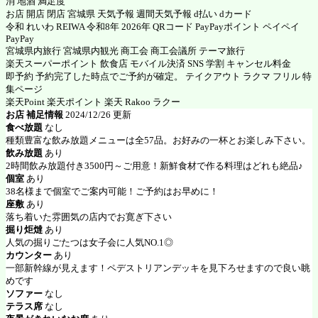
消 地酒 満足度
お店 開店 閉店 宮城県 天気予報 週間天気予報 d払い dカード
令和 れいわ REIWA 令和8年 2026年 QRコード PayPayポイント ペイペイ
PayPay
宮城県内旅行 宮城県内観光 商工会 商工会議所 テーマ旅行
楽天スーパーポイント 飲食店 モバイル決済 SNS 学割 キャンセル料金
即予約 予約完了した時点でご予約が確定。 テイクアウト ラクマ フリル 特
集ページ
楽天Point 楽天ポイント 楽天 Rakoo ラクー
お店 補足情報
2024/12/26 更新
食べ放題
なし
種類豊富な飲み放題メニューは全57品。お好みの一杯とお楽しみ下さい。
飲み放題
あり
2時間飲み放題付き3500円～ご用意！新鮮食材で作る料理はどれも絶品♪
個室
あり
38名様まで個室でご案内可能！ご予約はお早めに！
座敷
あり
落ち着いた雰囲気の店内でお寛ぎ下さい
掘り炬燵
あり
人気の掘りごたつは女子会に人気NO.1◎
カウンター
あり
一部新幹線が見えます！ペデストリアンデッキを見下ろせますので良い眺
めです
ソファー
なし
テラス席
なし