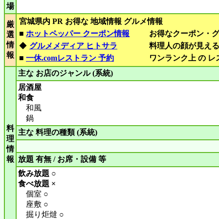
場
宮城県内 PR お得な 地域情報 グルメ情報
厳
■
ホットペッパー クーポン情報
お得なクーポン・
選
情
◆
グルメメディア ヒトサラ
料理人の顔が見え
報
■
一休.comレストラン 予約
ワンランク上 の 
主な お店のジャンル (系統)
居酒屋
和食
和風
鍋
料
主な 料理の種類 (系統)
理
情
報
放題 有無 / お席・設備 等
飲み放題 ○
食べ放題 ×
個室 ○
座敷 ○
掘り炬燵 ○