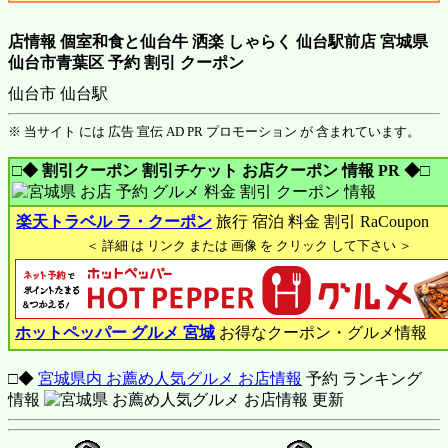
店情報 個室和食と仙台牛 洒楽 しゃらく 仙台駅前店 宮城県
仙台市青葉区 予約 割引 クーポン
仙台市 仙台駅
※ 当サイト には 広告 宣伝 AD PR プロモーション が 含まれています。
□◆ 割引クーポン 割引チケット お店クーポン 情報 PR ◆□
楽天トラベル ラ・クーポン
旅行 宿泊 料金 割引 RaCoupon
＜ 詳細 は リンク または 画像 を クリック して下さい ＞
ホットペッパー グルメ 宮城
お得なクーポン・グルメ情報
□◆
宮城県内 お薦め人気グルメ お店情報
予約 ランキング
情報