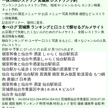
一休.comレストラン 宮城県
レストラン予約
ワンランク上の レストラン予約。 地域 や ジャンル から カンタン検索、
ネット予約。
一休だけの 限定メニュー や お店 メニュー 写真 利用者 感想など レストラ
ン情報満載。
記念日ディナー、接待に是非。
食べログ 宮城県 ランキングと口コミで探せるグルメサイト
お店選びで失敗したくない人のためのグルメサイト。 全国 レストラン 飲
食店情報を掲載。
独自ランキング や ユーザー 口コミ 写真 をもとに、様々なジャンルの人気
のレストラン
目的 や 予算 に ぴったり の お店 が 見つけられます。
個室和食と仙台牛 洒楽 しゃらく 仙台駅前店
個室和食と仙台牛洒楽しゃらく仙台駅前店
個室和食と仙台牛洒楽仙台駅前店
仙台駅から徒歩１分の個室完備の居酒屋です
仙台 仙台駅 仙台駅前 居酒屋 個室 飲み放題 歓送迎会 もつ鍋
肉 唐揚げ 日本酒
個室和食と仙台牛 洒楽 仙台駅前店
宮城県仙台市青葉区中央1-8-38ＡＫビル5Ｆ
仙台市 仙台駅
管理番号： 04 6954 022-264-6954 264 022 宮城県仙台市青葉区 2026.07.20
比較 感想 無料 ランキング 料理 特典 特別 おトク 割引 価格 価格帯 金額 料
金 スマホ