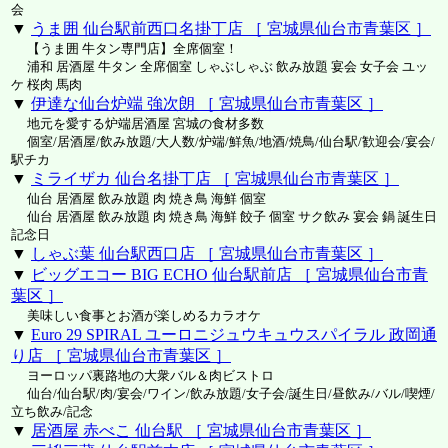
会
▼
うま囲 仙台駅前西口名掛丁店 ［ 宮城県仙台市青葉区 ］
【うま囲 牛タン専門店】全席個室！
浦和 居酒屋 牛タン 全席個室 しゃぶしゃぶ 飲み放題 宴会 女子会 ユッ
ケ 桜肉 馬肉
▼
伊達な仙台炉端 強次朗 ［ 宮城県仙台市青葉区 ］
地元を愛する炉端居酒屋 宮城の食材多数
個室/居酒屋/飲み放題/大人数/炉端/鮮魚/地酒/焼鳥/仙台駅/歓迎会/宴会/
駅チカ
▼
ミライザカ 仙台名掛丁店 ［ 宮城県仙台市青葉区 ］
仙台 居酒屋 飲み放題 肉 焼き鳥 海鮮 個室
仙台 居酒屋 飲み放題 肉 焼き鳥 海鮮 餃子 個室 サク飲み 宴会 鍋 誕生日
記念日
▼
しゃぶ葉 仙台駅西口店 ［ 宮城県仙台市青葉区 ］
▼
ビッグエコー BIG ECHO 仙台駅前店 ［ 宮城県仙台市青
葉区 ］
美味しい食事とお酒が楽しめるカラオケ
▼
Euro 29 SPIRAL ユーロニジュウキュウスパイラル 政岡通
り店 ［ 宮城県仙台市青葉区 ］
ヨーロッパ裏路地の大衆バル＆肉ビストロ
仙台/仙台駅/肉/宴会/ワイン/飲み放題/女子会/誕生日/昼飲み/バル/喫煙/
立ち飲み/記念
▼
居酒屋 赤べこ 仙台駅 ［ 宮城県仙台市青葉区 ］