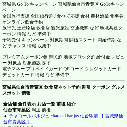
宮城県 Go To キャンペーン 宮城県仙台市青葉区 GoToキャン
ペーン
全国旅行支援 全国旅行割 / 食べて応援 食材 農林漁業 食事券
オンライン飲食予約
旅行先 土産物店 飲食店 観光施設 交通機関 など 地域共通ク
ーポン 情報 など 準備中
予約受付 キャンペーン 対象期間 開始スタート 開始時期 な
ど チャンス 情報 収集中
プレミアムクーポン券 県民割 地域ブロック割 給付金 レビュ
ー 対象店 対象施設 探す
電子マネー プリペイドカード QRコード クレジットカード
デビットカード 情報 など 準備中
宮城県仙台市青葉区 飲食店ネット予約 割引 クーポン グルメ
スポット 情報
全店舗 全件表示 お店一覧 前後 紹介
仙台市青葉区
周辺 前後
▲
チャコールバルジュ charcoal bar jus 仙台駅前 ［ 宮城県仙
台市青葉区 ］