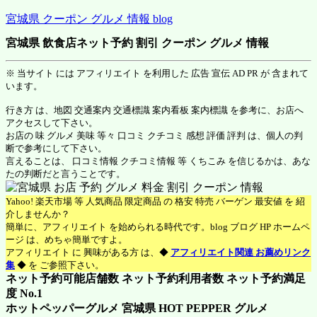
宮城県 クーポン グルメ 情報 blog
宮城県 飲食店ネット予約 割引 クーポン グルメ 情報
※ 当サイト には アフィリエイト を利用した 広告 宣伝 AD PR が 含まれて
います。
行き方 は、地図 交通案内 交通標識 案内看板 案内標識 を参考に、お店へ
アクセスして下さい。
お店の 味 グルメ 美味 等々 口コミ クチコミ 感想 評価 評判 は、個人の判
断で参考にして下さい。
言えることは、 口コミ情報 クチコミ情報 等 くちこみ を信じるかは、あな
たの判断だと言うことです。
Yahoo! 楽天市場 等 人気商品 限定商品 の 格安 特売 バーゲン 最安値 を 紹
介しませんか？
簡単に、アフィリエイト を始められる時代です。blog ブログ HP ホームペ
ージ は、めちゃ簡単ですよ。
アフィリエイト に 興味がある方 は、◆
アフィリエイト関連 お薦めリンク
集
◆ を ご参照下さい。
ネット予約可能店舗数 ネット予約利用者数 ネット予約満足
度 No.1
ホットペッパーグルメ 宮城県
HOT PEPPER グルメ