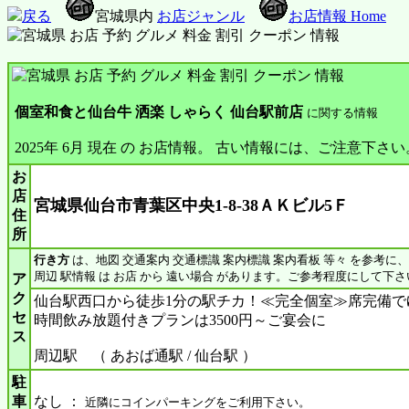
戻る
宮城県内
お店ジャンル
お店情報 Home
個室和食と仙台牛 洒楽 しゃらく 仙台駅前店
に関する情報
2025年 6月 現在 の お店情報。 古い情報には、ご注意下さい
お
店
宮城県仙台市青葉区中央1-8-38ＡＫビル5Ｆ
住
所
行き方
は、地図 交通案内 交通標識 案内標識 案内看板 等々 を参考に
周辺 駅情報 は お店 から 遠い場合 があります。ご参考程度にして下さ
ア
ク
仙台駅西口から徒歩1分の駅チカ！≪完全個室≫席完備でゆ
セ
時間飲み放題付きプランは3500円～ご宴会に
ス
周辺駅 （ あおば通駅 / 仙台駅 ）
駐
車
なし ：
近隣にコインパーキングをご利用下さい。