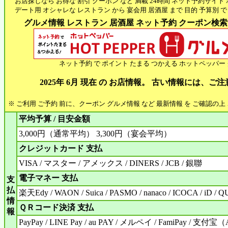
お店探しなら お得な 割引 クーポン など 満載 24時間 ネット予約サイト
デート用 オシャレな レストラン から 宴会用 居酒屋 まで 目的 予算別 で
グルメ情報 レストラン 居酒屋 ネット予約 クーポン検索 H
ネット予約 で ポイント たまる つかえる ホットペッパー
2025年 6月 現在 の お店情報。 古い情報には、ご
※ ご利用 ご予約 前に、クーポン グルメ情報 など 最新情報 を ご確認の
平均予算 / 目安金額
3,000円（通常平均） 3,300円（宴会平均）
クレジットカード 支払
VISA / マスター / アメックス / DINERS / JCB / 銀聯
電子マネー 支払
支
払
楽天Edy / WAON / Suica / PASMO / nanaco / ICOCA / iD / Q
情
ＱＲコード決済 支払
報
PayPay / LINE Pay / au PAY / メルペイ / FamiPay / 支付宝（