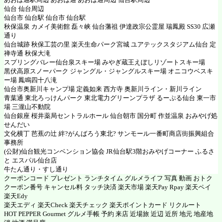
仙台 仙台周辺
仙台市 仙台駅 仙台市 仙台駅
秋保温泉 カメイ美術館 磊々峡 仙台藩祖 伊達政宗公霊屋 瑞鳳殿 SS30 広瀬
通り
仙台城跡 秋保工芸の里 楽天生命パーク宮城 ユアテックスタジアム仙台 定
禅寺通 秋保大滝
スプリングバレー仙台泉スキー場 みやぎ蔵王えぼしリゾートスキー場
黒伏高原スノーパーク ジャングル・ジャングルスキー場 オニコウベスキ
ー場 鳳鳴四十八滝
仙台市奥新川キャンプ場 定義如来 西方寺 奥新川ライン・新川ライン
青葉通 東北ろっけんパーク 東北電力グリーンプラザ るーぷる仙台 東一市
場 三瀧山不動院
仙台銀座 桜井薬局セントラルホール 仙台朝市 国分町 作並温泉 おみやげ処
せんだい
文化横丁 芭蕉の辻 絆?がんばろう東北? サンモール一番町商店街振興組合
事務所
(公財)仙台観光コンベンション協会 JR仙台駅3階おみやげコーナー ふるさ
と エスパル仙台店
牛たん通り・すし通り
クーポンコード プレゼント ランチタイム グルメライフ 写真 動画 おトク
クーポン番号 キャンセル料 タッチ決済 楽天市場 楽天Pay Rpay 楽天ペイ
楽天Edy
楽天エディ 楽天Check 楽天チェック 楽天ポイントカード リクルート
HOT PEPPER Gourmet グルメ手帳 予約 来店 近場旅 近辺 近所 地元 地産地