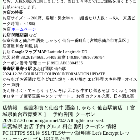
なお、人数の減少に関しましては、当日１４時までにご連絡を頂くように
お願いいたします。
お店の特長
お店サイズ：～200席、客層：男女半々、1組当たり人数：～6人、来店ピ
ーク時間：～19時
お店
ホームページ
お店 関連店舗
など
個室和食と仙台牛 洒楽 しゃらく 仙台一番町店 [ 宮城県仙台市青葉区 ]
居酒屋 和食 和風 鍋
お店
Googleマップ MAP
Latitude Longitude DD
地図 経度 38.26194668554409 緯度 140.88048616706794
クーポン 番号 管理 コード 99E1AE03804535
最寄駅 最寄り駅
あおば通駅 仙台駅
2024-12-26 GOURMET COUPON INFORMATION UPDATE
からあげ お茶漬け 塩辛 炉ばた焼き・炙り焼き エビ料理 カキ料理・オイス
ター 刺身
あん肝 ふぐ・てっちり うどん そば 天ぷら 牛すじ 焼きそば つくね もつ鍋
ボロネーゼ 麻婆豆腐 牛タン デザート 。 お酒 カクテル充実、日本酒充実
店情報： 個室和食と仙台牛 洒楽 しゃらく 仙台駅前店 ［ 宮
城県仙台市青葉区 ］ - 予約 割引 クーポン
2026.07.20 coupon/gourmet/04/ All rights reserved.
PC HTTPS SSL用 SSL/TLSサーバ証明書 Let's Encrypt レッ
ツ・エンクリプト 認証局 使用