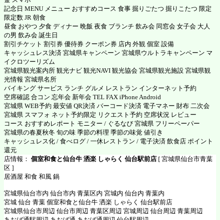
記念日 MENU メニュー おすすめコース 食事 掘りごたつ 掘りこたつ 限定
限定数 JR 朝食
昼食 おやつ 夕食 ディナー 晩飯 夜食 ブランチ 飲み会 同窓会 女子会 大人
の男 飲み会 誕生日
割引チケット 割引券 優待券 クーポン券 店内 外観 個室 設備
キャッシュレス決済 宮城県キャンペーン 宮城県ウルトラキャンペーン マ
イクロツーリズム
宮城県観光案内所 観光ナビ 観光NAVI 観光協会 宮城県観光施設 宮城県観
光情報 宮城県名所
バイキング サービス ランチ グルメ レストラン インターネット予約
空席確認 合コン 忘年会 新年会 TEL FAX iPhone Android
宮城県 WEB予約 最安値 QR決済 バーコード決済 電子マネー 財布 二次会
宮城県 スマフォ ネット予約限定 リクエスト予約 空席状況 レビュー
コース おすすめレポート モニター / ぐるなび 宮城県 フリーペーパー
宮城県の春夏秋冬 旬の味 季節の料理 季節の味覚 値引き
キャッシュレス化 / 食べログ / 一休レストラン / 電子決済 飲食店 ポイント
還元
店情報：
個室和食と仙台牛 洒楽 しゃらく 仙台駅前店
[ 宮城県仙台市青葉
区 ]
居酒屋 和食 和風 鍋
宮城県仙台市内 仙台市内 青葉区内 宮城内 仙台内 青葉内
宮城 仙台 青葉 個室和食と仙台牛 洒楽 しゃらく 仙台駅前店
宮城県仙台市周辺 仙台市周辺 青葉区周辺 宮城周辺 仙台周辺 青葉周辺
あおば通駅周辺 あおば通 あおば通周辺 仙台駅周辺