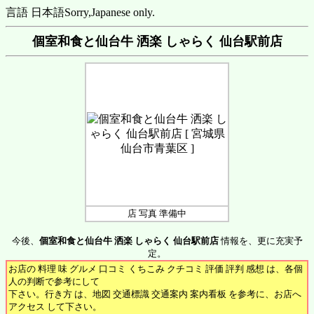
言語 日本語
Sorry,Japanese only.
個室和食と仙台牛 洒楽 しゃらく 仙台駅前店
店 写真 準備中
今後、
個室和食と仙台牛 洒楽 しゃらく 仙台駅前店
情報を、更に充実予
定。
お店の 料理 味 グルメ 口コミ くちこみ クチコミ 評価 評判 感想 は、各個
人の判断で参考にして
下さい。行き方 は、地図 交通標識 交通案内 案内看板 を参考に、お店へ
アクセス して下さい。