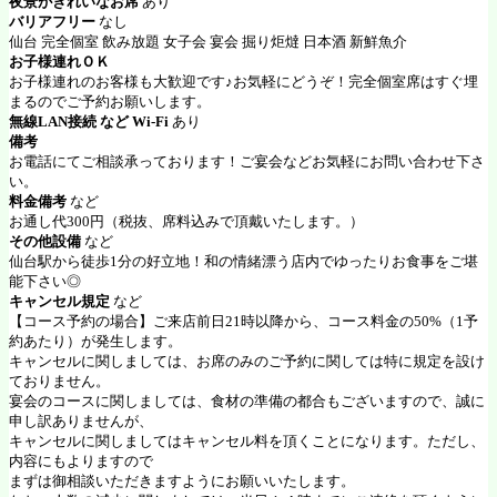
夜景がきれいなお席
あり
バリアフリー
なし
仙台 完全個室 飲み放題 女子会 宴会 掘り炬燵 日本酒 新鮮魚介
お子様連れＯＫ
お子様連れのお客様も大歓迎です♪お気軽にどうぞ！完全個室席はすぐ埋
まるのでご予約お願いします。
無線LAN接続 など Wi-Fi
あり
備考
お電話にてご相談承っております！ご宴会などお気軽にお問い合わせ下さ
い。
料金備考
など
お通し代300円（税抜、席料込みで頂戴いたします。）
その他設備
など
仙台駅から徒歩1分の好立地！和の情緒漂う店内でゆったりお食事をご堪
能下さい◎
キャンセル規定
など
【コース予約の場合】ご来店前日21時以降から、コース料金の50%（1予
約あたり）が発生します。
キャンセルに関しましては、お席のみのご予約に関しては特に規定を設け
ておりません。
宴会のコースに関しましては、食材の準備の都合もございますので、誠に
申し訳ありませんが、
キャンセルに関しましてはキャンセル料を頂くことになります。ただし、
内容にもよりますので
まずは御相談いただきますようにお願いいたします。