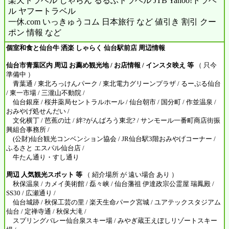
楽天トラベル じゃらん るるぶトラベル JTB Yahoo!トラベ
ル ヤフートラベル
一休.com いっきゅうコム 日本旅行 など 値引き 割引 クー
ポン 情報 など
個室和食と仙台牛 洒楽 しゃらく 仙台駅前店 周辺情報
仙台市青葉区内 周辺 お薦め観光地 / お店情報 / インスタ映え 等
（ 只今
準備中 ）
青葉通 / 東北ろっけんパーク / 東北電力グリーンプラザ / るーぷる仙台
/ 東一市場 / 三瀧山不動院 /
仙台銀座 / 桜井薬局セントラルホール / 仙台朝市 / 国分町 / 作並温泉 /
おみやげ処せんだい /
文化横丁 / 芭蕉の辻 / 絆?がんばろう東北? / サンモール一番町商店街振
興組合事務所 /
(公財)仙台観光コンベンション協会 / JR仙台駅3階おみやげコーナー /
ふるさと エスパル仙台店 /
牛たん通り・すし通り
周辺 人気観光スポット 等
（ 紹介場所 が 遠い場合 あり ）
秋保温泉 / カメイ美術館 / 磊々峡 / 仙台藩祖 伊達政宗公霊屋 瑞鳳殿 /
SS30 / 広瀬通り /
仙台城跡 / 秋保工芸の里 / 楽天生命パーク宮城 / ユアテックスタジアム
仙台 / 定禅寺通 / 秋保大滝 /
スプリングバレー仙台泉スキー場 / みやぎ蔵王えぼしリゾートスキー