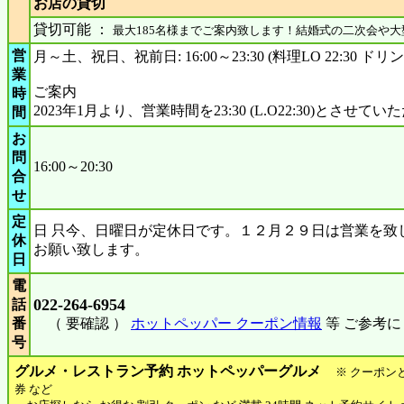
お店の貸切
貸切可能 ：
最大185名様までご案内致します！結婚式の二次会や大
営
月～土、祝日、祝前日: 16:00～23:30 (料理LO 22:30 ドリンク
業
ご案内
時
2023年1月より、営業時間を23:30 (L.O22:30)とさせて
間
お
問
16:00～20:30
合
せ
定
日 只今、日曜日が定休日です。１２月２９日は営業を致
休
お願い致します。
日
電
022-264-6954
話
番
（ 要確認 ）
ホットペッパー クーポン情報
等 ご参考
号
グルメ・レストラン予約 ホットペッパーグルメ
※ クーポン
券 など