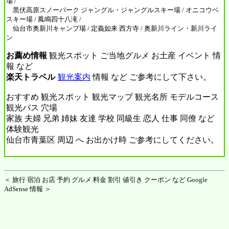
場 /
黒伏高原スノーパーク ジャングル・ジャングルスキー場 / オニコウベ
スキー場 / 鳳鳴四十八滝 /
仙台市奥新川キャンプ場 / 定義如来 西方寺 / 奥新川ライン・新川ライ
ン
お薦め情報
観光スポット ご当地グルメ お土産 イベント 情
報 など
楽天トラベル
観光案内
情報 など ご参考にして下さい。
おすすめ 観光スポット 観光マップ 観光名所 モデルコース
観光バス 穴場
家族 夫婦 兄弟 姉妹 友達 学校 同級生 恋人 仕事 同僚 など
体験観光
仙台市青葉区 周辺 へ お出かけ時 ご参考にしてください。
＜ 旅行 宿泊 お店 予約 グルメ 料金 割引 値引き クーポン など Google
AdSense 情報 ＞