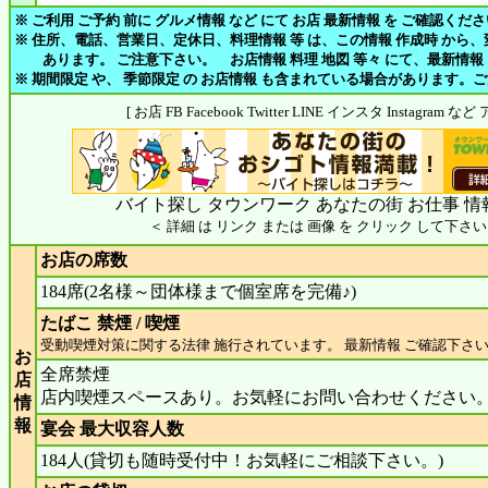
※ ご利用 ご予約 前に グルメ情報 など にて お店 最新情報 を ご確認くだ
※ 住所、電話、営業日、定休日、料理情報 等 は、この情報 作成時 から
あります。 ご注意下さい。 お店情報 料理 地図 等々 にて、最新情報
※ 期間限定 や、 季節限定 の お店情報 も含まれている場合があります。
[ お店 FB Facebook Twitter LINE インスタ Instagram
バイト探し タウンワーク あなたの街 お仕事 情
＜ 詳細 は リンク または 画像 を クリック して下さい
お店の席数
184席(2名様～団体様まで個室席を完備♪)
たばこ 禁煙 / 喫煙
受動喫煙対策に関する法律 施行されています。 最新情報 ご確認下さ
お
全席禁煙
店
店内喫煙スペースあり。お気軽にお問い合わせください
情
報
宴会 最大収容人数
184人(貸切も随時受付中！お気軽にご相談下さい。)