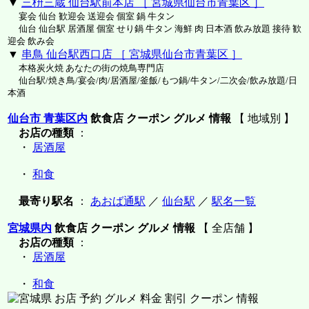
▼
三枡三蔵 仙台駅前本店 ［ 宮城県仙台市青葉区 ］
宴会 仙台 歓迎会 送迎会 個室 鍋 牛タン
仙台 仙台駅 居酒屋 個室 せり鍋 牛タン 海鮮 肉 日本酒 飲み放題 接待 歓
迎会 飲み会
▼
串鳥 仙台駅西口店 ［ 宮城県仙台市青葉区 ］
本格炭火焼 あなたの街の焼鳥専門店
仙台駅/焼き鳥/宴会/肉/居酒屋/釜飯/もつ鍋/牛タン/二次会/飲み放題/日
本酒
仙台市 青葉区内
飲食店 クーポン グルメ 情報
【 地域別 】
お店の種類
：
・
居酒屋
・
和食
最寄り駅名
：
あおば通駅
／
仙台駅
／
駅名一覧
宮城県内
飲食店 クーポン グルメ 情報
【 全店舗 】
お店の種類
：
・
居酒屋
・
和食