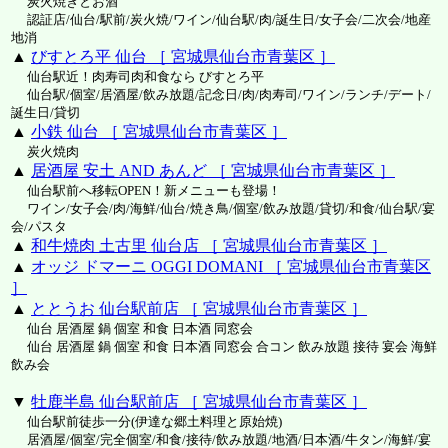
炭火焼きとお酒
認証店/仙台/駅前/炭火焼/ワイン/仙台駅/肉/誕生日/女子会/二次会/地産
地消
▲
びすとろ平 仙台 ［ 宮城県仙台市青葉区 ］
仙台駅近！肉寿司肉和食なら びすとろ平
仙台駅/個室/居酒屋/飲み放題/記念日/肉/肉寿司/ワイン/ランチ/デート/
誕生日/貸切
▲
小鉄 仙台 ［ 宮城県仙台市青葉区 ］
炭火焼肉
▲
居酒屋 安土 AND あんど ［ 宮城県仙台市青葉区 ］
仙台駅前へ移転OPEN！新メニューも登場！
ワイン/女子会/肉/海鮮/仙台/焼き鳥/個室/飲み放題/貸切/和食/仙台駅/宴
会/パスタ
▲
和牛焼肉 土古里 仙台店 ［ 宮城県仙台市青葉区 ］
▲
オッジ ドマーニ OGGI DOMANI ［ 宮城県仙台市青葉区
］
▲
ととうお 仙台駅前店 ［ 宮城県仙台市青葉区 ］
仙台 居酒屋 鍋 個室 和食 日本酒 同窓会
仙台 居酒屋 鍋 個室 和食 日本酒 同窓会 合コン 飲み放題 接待 宴会 海鮮
飲み会
▼
牡鹿半島 仙台駅前店 ［ 宮城県仙台市青葉区 ］
仙台駅前徒歩一分(伊達な郷土料理と原始焼)
居酒屋/個室/完全個室/和食/接待/飲み放題/地酒/日本酒/牛タン/海鮮/宴