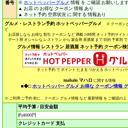
※
ホットペッパーグルメ
情報 を ご確認 お願いしま
番号
▲ お店 の お得な クーポン 情報 あり
▲ ネット予約 空席状況 に 関する 情報あり
グルメ・レストラン予約 ホットペッパーグルメ
※ クーポン
ど
お店探しなら お得な 割引 クーポン など 満載 24時間 ネット予約サイト
デート用 オシャレな レストラン から 宴会用 居酒屋 まで 目的 予算別 で
グルメ情報 レストラン 居酒屋 ネット予約 クーポン検索 
ネット予約 で ポイント たまる つかえる ホットペッパ
mahalo マハロ
に関する情報
■◆□
ホットペッパー グルメ お得な クーポン情報 
※ ご利用 ご予約 前に、クーポン グルメ情報 など 最新情報 を ご確認の
平均予算 / 目安金額
約4000円
クレジットカード 支払