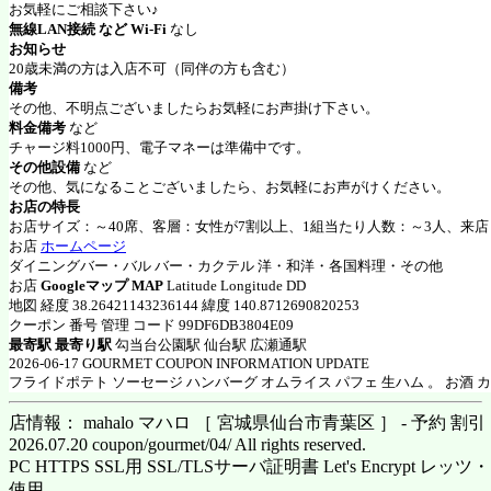
お気軽にご相談下さい♪
無線LAN接続 など Wi-Fi
なし
お知らせ
20歳未満の方は入店不可（同伴の方も含む）
備考
その他、不明点ございましたらお気軽にお声掛け下さい。
料金備考
など
チャージ料1000円、電子マネーは準備中です。
その他設備
など
その他、気になることございましたら、お気軽にお声がけください。
お店の特長
お店サイズ：～40席、客層：女性が7割以上、1組当たり人数：～3人、来店
お店
ホームページ
ダイニングバー・バル バー・カクテル 洋・和洋・各国料理・その他
お店
Googleマップ MAP
Latitude Longitude DD
地図 経度 38.26421143236144 緯度 140.8712690820253
クーポン 番号 管理 コード 99DF6DB3804E09
最寄駅 最寄り駅
勾当台公園駅 仙台駅 広瀬通駅
2026-06-17 GOURMET COUPON INFORMATION UPDATE
フライドポテト ソーセージ ハンバーグ オムライス パフェ 生ハム 。 お酒 
店情報： mahalo マハロ ［ 宮城県仙台市青葉区 ］ - 予約 割
2026.07.20 coupon/gourmet/04/ All rights reserved.
PC HTTPS SSL用 SSL/TLSサーバ証明書 Let's Encrypt
使用