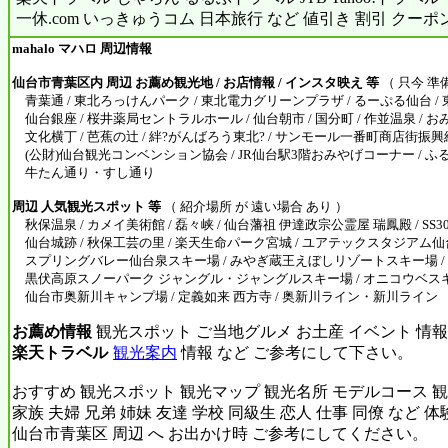
一休.com いっきゅうコム 日本旅行 など 値引き 割引 クーポ
mahalo マハロ 周辺情報
仙台市青葉区内 周辺 お薦め観光地 / お店情報 / インスタ映え 等
（ 只今 準
青葉通 / 東北ろっけんパーク / 東北電力グリーンプラザ / るーぷる仙台 / 東
仙台銀座 / 桜井薬局セントラルホール / 仙台朝市 / 国分町 / 作並温泉 / 
文化横丁 / 芭蕉の辻 / 絆?がんばろう東北? / サンモール一番町商店街振興
(公財)仙台観光コンベンション協会 / JR仙台駅3階おみやげコーナー / ふる
牛たん通り・すし通り
周辺 人気観光スポット 等
（ 紹介場所 が 遠い場合 あり ）
秋保温泉 / カメイ美術館 / 磊々峡 / 仙台藩祖 伊達政宗公霊屋 瑞鳳殿 / SS30 
仙台城跡 / 秋保工芸の里 / 楽天生命パーク宮城 / ユアテックスタジアム仙台 /
スプリングバレー仙台泉スキー場 / みやぎ蔵王えぼしリゾートスキー場 /
黒伏高原スノーパーク ジャングル・ジャングルスキー場 / オニコウベスキー
仙台市奥新川キャンプ場 / 定義如来 西方寺 / 奥新川ライン・新川ライン
お薦め情報
観光スポット ご当地グルメ お土産 イベント 情報
楽天トラベル
観光案内
情報 など ご参考にして下さい。
おすすめ 観光スポット 観光マップ 観光名所 モデルコース 観
家族 夫婦 兄弟 姉妹 友達 学校 同級生 恋人 仕事 同僚 など 
仙台市青葉区 周辺 へ お出かけ時 ご参考にしてください。