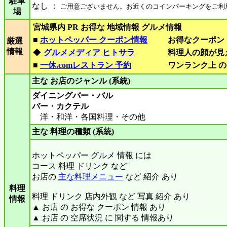
駐車
なし ：
ご用意ございません。お近くのコインパーキングをご利
場
宮城県内 PR お得な 地域情報 グルメ情報
■
ホットペッパー クーポン情報
お得なクーポン
厳選
情報
◆
グルメメディア ヒトサラ
料理人の顔が見
■
一休.comレストラン 予約
ワンランク上 の
主な お店のジャンル (系統)
ダイニングバー・バル
バー・カクテル
洋・和洋・各国料理・その他
主な 料理の種類 (系統)
ホットペッパー グルメ 情報 には
コース 料理 ドリンク など
お店の
主な料理メニュー
など 紹介 あり
料理
料理 ドリンク 店内外観 など 写真 紹介 あり
情報
▲ お店 の お得な クーポン 情報 あり
▲ お店 の 空席状況 に 関する 情報あり