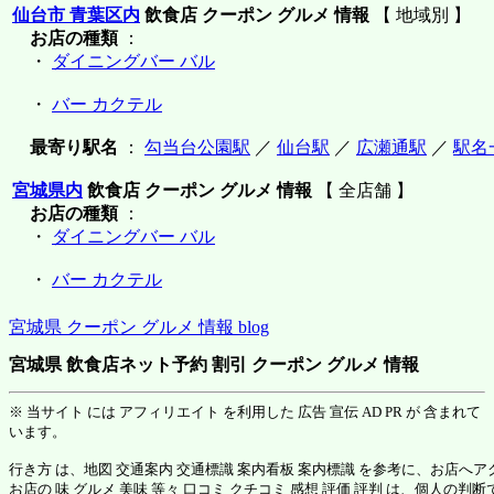
仙台市 青葉区内
飲食店 クーポン グルメ 情報
【 地域別 】
お店の種類
：
・
ダイニングバー バル
・
バー カクテル
最寄り駅名
：
勾当台公園駅
／
仙台駅
／
広瀬通駅
／
駅名
宮城県内
飲食店 クーポン グルメ 情報
【 全店舗 】
お店の種類
：
・
ダイニングバー バル
・
バー カクテル
宮城県 クーポン グルメ 情報 blog
宮城県 飲食店ネット予約 割引 クーポン グルメ 情報
※ 当サイト には アフィリエイト を利用した 広告 宣伝 AD PR が 含まれて
います。
行き方 は、地図 交通案内 交通標識 案内看板 案内標識 を参考に、お店へ
お店の 味 グルメ 美味 等々 口コミ クチコミ 感想 評価 評判 は、個人の