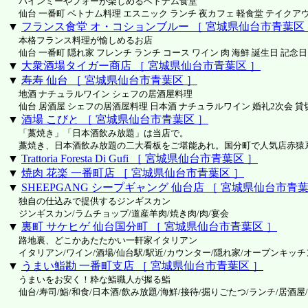
バインミーやフォーが楽しめるベトナム食堂
仙台 一番町 ベトナム料理 エスニック ランチ 夜カフェ 軽食堂 テイクア
▼
フランス食堂 オ・コションブルー ［ 宮城県仙台市青葉区
本格フランス料理が愉しめるお店
仙台 一番町 隠れ家 フレンチ ランチ コース ワイン 肉 海鮮 誕生日 記念日
▼
大衆酒場タイガー商店 ［ 宮城県仙台市青葉区 ］
▼
寿寿 仙台 ［ 宮城県仙台市青葉区 ］
地酒 ナチュラルワイン シェフの居酒屋料理
仙台 居酒屋 シェフの居酒屋料理 日本酒 ナチュラルワイン 婚礼2次会 貸切
▼
酒場 こびと ［ 宮城県仙台市青葉区 ］
「藁焼き」「日本酒飲み放題」は当店で。
藁焼き、日本酒飲み放題の二大看板をご堪能あれ。国分町で人気店赤猿
▼
Trattoria Foresta Di Gufi ［ 宮城県仙台市青葉区 ］
▼
焼肉 花楽 一番町店 ［ 宮城県仙台市青葉区 ］
▼
SHEEPGANG シープギャング 仙台店 ［ 宮城県仙台市青葉
独自の仕込みで提供するジンギスカン
ジンギスカン/ラムチョップ/道産羊肉/焼き肉/肉/宴会
▼
裏町 サケヒゲ 仙台国分町 ［ 宮城県仙台市青葉区 ］
路地裏、どこかあたたかい一軒家イタリアン
イタリアン/ワイン/酒場/仙台駅/駅近/カウンター/隠れ家/オープンキッチ
▼
うまい鮨勘 一番町支店 ［ 宮城県仙台市青葉区 ］
うまいをお安く！粋な鮨職人が握る鮨
仙台/寿司/鮨/和食/日本酒/飲み放題/海鮮/接待/掘りごたつ/ランチ/居酒屋