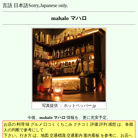
言語 日本語
Sorry,Japanese only.
mahalo マハロ
写真提供 ： ホットペッパー.jp
今後、
mahalo マハロ
情報を、更に充実予定。
お店の 料理 味 グルメ 口コミ くちこみ クチコミ 評価 評判 感想 は、各個
人の判断で参考にして
下さい。行き方 は、地図 交通標識 交通案内 案内看板 を参考に、お店へ