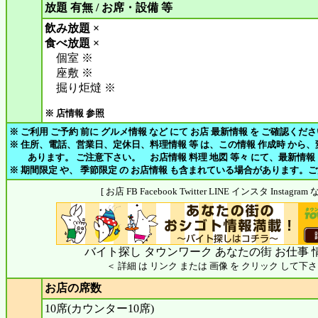
放題 有無 / お席・設備 等
飲み放題 ×
食べ放題 ×
個室 ※
座敷 ※
掘り炬燵 ※
※ 店情報 参照
※ ご利用 ご予約 前に グルメ情報 など にて お店 最新情報 を ご確認くだ
※ 住所、電話、営業日、定休日、料理情報 等 は、この情報 作成時 から
あります。 ご注意下さい。 お店情報 料理 地図 等々 にて、最新情報
※ 期間限定 や、 季節限定 の お店情報 も含まれている場合があります。
[ お店 FB Facebook Twitter LINE インスタ Insta
バイト探し タウンワーク あなたの街 お仕事 
＜ 詳細 は リンク または 画像 を クリック して下さ
お店の席数
10席(カウンター10席)