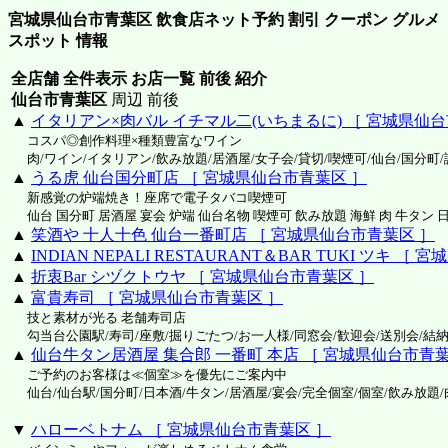
宮城県仙台市青葉区 飲食店ネット予約 割引 クーポン グルメ
スポット 情報
全店舗 全件表示 お店一覧 前後 紹介
仙台市青葉区
周辺 前後
▲
イタリアン×肉バル イチマル二(いちまるに) ［ 宮城県仙台
コスパ◎創作料理×種類豊富なワイン
肉/ワイン/イタリアン/飲み放題/居酒屋/女子会/貸切/喫煙可/仙台/国分町/
▲
うる虎 仙台国分町店 ［ 宮城県仙台市青葉区 ］
新感覚の炉端焼き！座席で電子タバコ喫煙可
仙台 国分町 居酒屋 宴会 炉端 仙台名物 喫煙可 飲み放題 海鮮 肉 牛タン 
▲
笑酒や 十人十色 仙台一番町店 ［ 宮城県仙台市青葉区 ］
▲
INDIAN NEPALI RESTAURANT＆BAR TUKI ツキ ［
▲
折衷Bar シヅクトウヤ ［ 宮城県仙台市青葉区 ］
▲
富貴寿司 ［ 宮城県仙台市青葉区 ］
技と素材が光る 老舗寿司店
勾当台公園駅/寿司/座敷/掘りごたつ/お一人様/同窓会/歓迎会/送別会/結納
▲
仙台牛タン居酒屋 集合郎 一番町 本店 ［ 宮城県仙台市青葉
ご予約のお客様は≪個室≫を優先にご案内中
仙台/仙台駅/国分町/日本酒/牛タン/居酒屋/宴会/完全個室/個室/飲み放題/
▼
ハローベトナム ［ 宮城県仙台市青葉区 ］