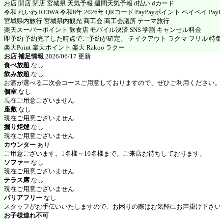
お店 開店 閉店 宮城県 天気予報 週間天気予報 d払い dカード
令和 れいわ REIWA 令和8年 2026年 QRコード PayPayポイント ペイペイ PayP
宮城県内旅行 宮城県内観光 商工会 商工会議所 テーマ旅行
楽天スーパーポイント 飲食店 モバイル決済 SNS 学割 キャンセル料金
即予約 予約完了した時点でご予約が確定。 テイクアウト ラクマ フリル 特
楽天Point 楽天ポイント 楽天 Rakoo ラクー
お店 補足情報
2026/06/17 更新
食べ放題
なし
飲み放題
なし
お酒が選べる二次会コースご用意しておりますので、ぜひご利用ください
個室
なし
現在ご用意ございません
座敷
なし
現在ご用意ございません
掘り炬燵
なし
現在ご用意ございません
カウンター
あり
ご用意ございます。1名様～10名様まで。ご来店お待ちしております。
ソファー
なし
現在ご用意ございません
テラス席
なし
現在ご用意ございません
バリアフリー
なし
スタッフがお手伝いいたしますので、お困りの際はお気軽にお声掛け下さ
お子様連れ不可