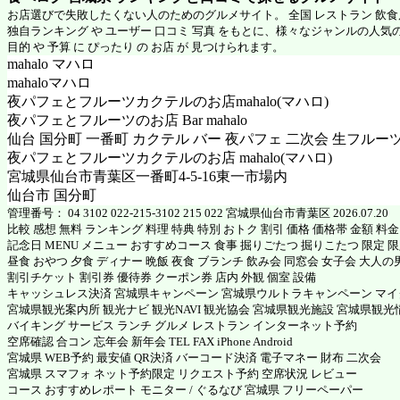
お店選びで失敗したくない人のためのグルメサイト。 全国 レストラン 飲
独自ランキング や ユーザー 口コミ 写真 をもとに、様々なジャンルの人気
目的 や 予算 に ぴったり の お店 が 見つけられます。
mahalo マハロ
mahaloマハロ
夜パフェとフルーツカクテルのお店mahalo(マハロ)
夜パフェとフルーツのお店 Bar mahalo
仙台 国分町 一番町 カクテル バー 夜パフェ 二次会 生フルーツ シ
夜パフェとフルーツカクテルのお店 mahalo(マハロ)
宮城県仙台市青葉区一番町4-5-16東一市場内
仙台市 国分町
管理番号： 04 3102 022-215-3102 215 022 宮城県仙台市青葉区 2026.07.20
比較 感想 無料 ランキング 料理 特典 特別 おトク 割引 価格 価格帯 金額 料
記念日 MENU メニュー おすすめコース 食事 掘りごたつ 掘りこたつ 限定 限定
昼食 おやつ 夕食 ディナー 晩飯 夜食 ブランチ 飲み会 同窓会 女子会 大人の
割引チケット 割引券 優待券 クーポン券 店内 外観 個室 設備
キャッシュレス決済 宮城県キャンペーン 宮城県ウルトラキャンペーン マ
宮城県観光案内所 観光ナビ 観光NAVI 観光協会 宮城県観光施設 宮城県観光
バイキング サービス ランチ グルメ レストラン インターネット予約
空席確認 合コン 忘年会 新年会 TEL FAX iPhone Android
宮城県 WEB予約 最安値 QR決済 バーコード決済 電子マネー 財布 二次会
宮城県 スマフォ ネット予約限定 リクエスト予約 空席状況 レビュー
コース おすすめレポート モニター / ぐるなび 宮城県 フリーペーパー