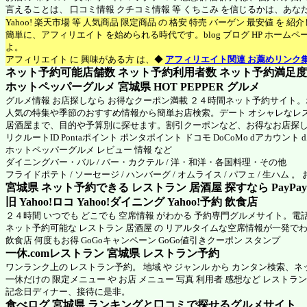
言えることは、 口コミ情報 クチコミ情報 等 くちこみ を信じるかは、あ
Yahoo! 楽天市場 等 人気商品 限定商品 の 格安 特売 バーゲン 最安値 を 
簡単に、アフィリエイト を始められる時代です。blog ブログ HP ホーム
よ。
アフィリエイト に 興味がある方 は、◆
アフィリエイト関連 お薦めリンク
ネット予約可能店舗数 ネット予約利用者数 ネット予約満足度 N
ホットペッパーグルメ 宮城県
HOT PEPPER グルメ
グルメ情報 お店探しなら お得なクーポン満載 ２４時間ネット予約サイト
人気の特集や季節のおすすめ情報から簡単お店検索。デート オシャレなレ
居酒屋まで、目的や予算別に探せます。割引クーポンなど、お得なお店探
リクルートID Pontaポイント ポンタポイント ドコモ DoCoMo dアカウント
ホットペッパーグルメ
レビュー 情報 など
ダイニングバー・バル / バー・カクテル / 洋・和洋・各国料理・その他
フライドポテト / ソーセージ / ハンバーグ / オムライス / パフェ / 生ハム 
宮城県 ネット予約できる レストラン 居酒屋 探すなら PayPa
旧 Yahoo!ロコ Yahoo!ダイニング Yahoo!予約 飲食店
２４時間 いつでも どこでも 空席情報 がわかる 予約専門グルメサイト。電
ネット予約可能な レストラン 居酒屋 の リアルタイムな空席情報が一発で
飲食店 何度もお得 GoGoキャンペーン GoGo値引きクーポン スタンプ
一休.comレストラン 宮城県
レストラン予約
ワンランク上の レストラン予約。 地域 や ジャンル から カンタン検索、
一休だけの 限定メニュー や お店 メニュー 写真 利用者 感想など レストラ
記念日ディナー、接待に是非。
食べログ 宮城県 ランキングと口コミで探せるグルメサイト