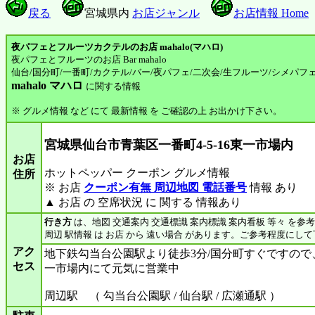
戻る
宮城県内
お店ジャンル
お店情報 Home
夜パフェとフルーツカクテルのお店 mahalo(マハロ)
夜パフェとフルーツのお店 Bar mahalo
仙台/国分町/一番町/カクテル/バー/夜パフェ/二次会/生フルーツ/シメパフェ/m
mahalo マハロ
に関する情報
※ グルメ情報 など にて 最新情報 を ご確認の上 お出かけ下さい。
宮城県仙台市青葉区一番町4-5-16東一市場内
お店
ホットペッパー クーポン グルメ情報
住所
※ お店
クーポン有無 周辺地図 電話番号
情報 あり
▲ お店 の 空席状況 に 関する 情報あり
行き方
は、地図 交通案内 交通標識 案内標識 案内看板 等々 を参
周辺 駅情報 は お店 から 遠い場合 があります。ご参考程度にし
アク
地下鉄勾当台公園駅より徒歩3分/国分町すぐですの
セス
一市場内にて元気に営業中
周辺駅 （ 勾当台公園駅 / 仙台駅 / 広瀬通駅 ）