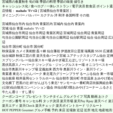
宮城県の春夏秋冬 旬の味 季節の料理 季節の味覚 値引き
キャッシュレス化 / 食べログ / 一休レストラン / 電子決済 飲食店 ポイント
店情報：
mahalo マハロ
[ 宮城県仙台市青葉区 ]
ダイニングバー バル バー カクテル 洋 和洋 各国料理 その他
宮城県仙台市内 仙台市内 青葉区内 宮城内 仙台内 青葉内
宮城 仙台 青葉 mahalo マハロ
宮城県仙台市周辺 仙台市周辺 青葉区周辺 宮城周辺 仙台周辺 青葉周辺
勾当台公園駅周辺 勾当台公園 勾当台公園周辺 仙台駅周辺 仙台 仙台周辺 広
辺
仙台市 国分町 仙台市 国分町
秋保温泉 カメイ美術館 磊々峡 仙台藩祖 伊達政宗公霊屋 瑞鳳殿 SS30 広瀬
仙台城跡 秋保工芸の里 楽天生命パーク宮城 ユアテックスタジアム仙台 定禅
スプリングバレー仙台泉スキー場 みやぎ蔵王えぼしリゾートスキー場
黒伏高原スノーパーク ジャングル・ジャングルスキー場 オニコウベスキー
仙台市奥新川キャンプ場 定義如来 西方寺 奥新川ライン・新川ライン
青葉通 東北ろっけんパーク 東北電力グリーンプラザ るーぷる仙台 東一市場
仙台銀座 桜井薬局セントラルホール 仙台朝市 国分町 作並温泉 おみやげ処
文化横丁 芭蕉の辻 絆?がんばろう東北? サンモール一番町商店街振興組合事
(公財)仙台観光コンベンション協会 JR仙台駅3階おみやげコーナー ふるさと
牛たん通り・すし通り
クーポンコード プレゼント ランチタイム グルメライフ 写真 動画 おトク
クーポン番号 キャンセル料 タッチ決済 楽天市場 楽天Pay Rpay 楽天ペイ 楽天
楽天エディ 楽天Check 楽天チェック 楽天ポイントカード リクルート
HOT PEPPER Gourmet グルメ手帳 予約 来店 近場旅 近辺 近所 地元 地産地