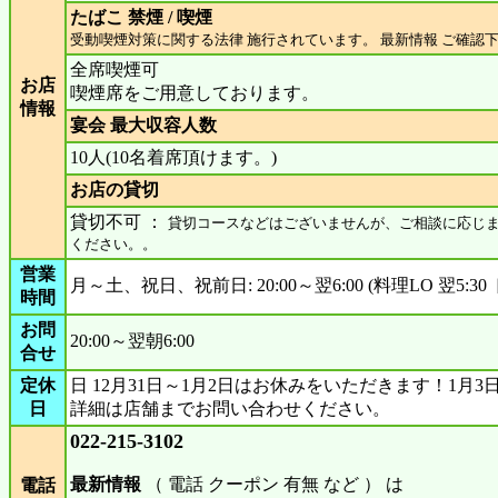
たばこ 禁煙 / 喫煙
受動喫煙対策に関する法律 施行されています。 最新情報 ご確認
全席喫煙可
お店
喫煙席をご用意しております。
情報
宴会 最大収容人数
10人(10名着席頂けます。)
お店の貸切
貸切不可 ：
貸切コースなどはございませんが、ご相談に応じ
ください。。
営業
月～土、祝日、祝前日: 20:00～翌6:00 (料理LO 翌5:30 
時間
お問
20:00～翌朝6:00
合せ
定休
日 12月31日～1月2日はお休みをいただきます！1月
日
詳細は店舗までお問い合わせください。
022-215-3102
最新情報
（ 電話 クーポン 有無 など ） は
電話