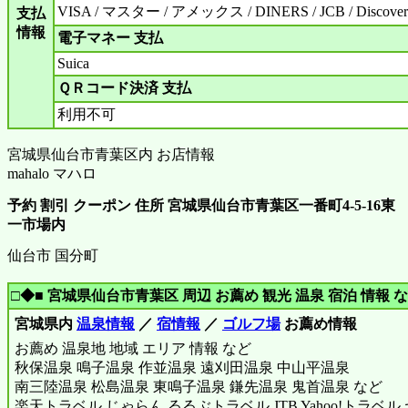
VISA / マスター / アメックス / DINERS / JCB / Discover
支払
情報
電子マネー 支払
Suica
ＱＲコード決済 支払
利用不可
宮城県仙台市青葉区内 お店情報
mahalo マハロ
予約 割引 クーポン 住所 宮城県仙台市青葉区一番町4-5-16東
一市場内
仙台市 国分町
□◆■ 宮城県仙台市青葉区 周辺 お薦め 観光 温泉 宿泊 情報 な
宮城県内
温泉情報
／
宿情報
／
ゴルフ場
お薦め情報
お薦め 温泉地 地域 エリア 情報 など
秋保温泉 鳴子温泉 作並温泉 遠刈田温泉 中山平温泉
南三陸温泉 松島温泉 東鳴子温泉 鎌先温泉 鬼首温泉 など
楽天トラベル じゃらん るるぶトラベル JTB Yahoo!トラベ