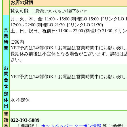
お店の貸切
貸切可能 ：
貸切についてもご相談下さい☆
月、火、木、金: 11:00～15:00 (料理LO 15:00 ドリンクLO 15
17:00～22:00 (料理LO 21:30 ドリンクLO 21:30)
営
土、日、祝日、祝前日: 11:00～22:00 (料理LO 21:30 ドリンク
業
ご案内
時
NET予約は24時間OK！お電話は営業時間中にお願い致し
間
長期休み前後は不定休となる場合がございます。詳細は
さい。
お
問
NET予約は24時間OK！お電話は営業時間中にお願い致し
合
せ
定
休
水 不定休
日
電
022-393-5889
話
番
（ 要確認 ）
ホットペッパー クーポン情報
等 ご参考