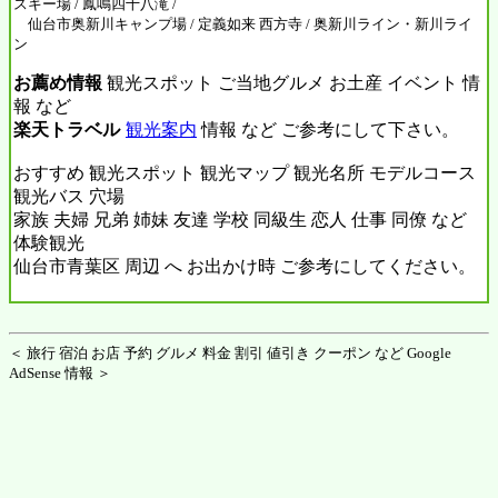
スキー場 / 鳳鳴四十八滝 /
仙台市奥新川キャンプ場 / 定義如来 西方寺 / 奥新川ライン・新川ライ
ン
お薦め情報
観光スポット ご当地グルメ お土産 イベント 情
報 など
楽天トラベル
観光案内
情報 など ご参考にして下さい。
おすすめ 観光スポット 観光マップ 観光名所 モデルコース
観光バス 穴場
家族 夫婦 兄弟 姉妹 友達 学校 同級生 恋人 仕事 同僚 など
体験観光
仙台市青葉区 周辺 へ お出かけ時 ご参考にしてください。
＜ 旅行 宿泊 お店 予約 グルメ 料金 割引 値引き クーポン など Google
AdSense 情報 ＞