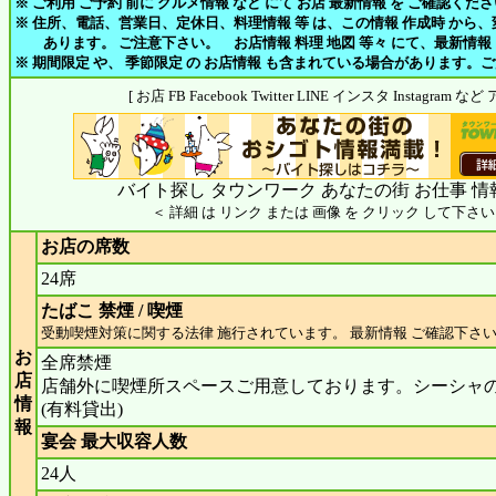
※ ご利用 ご予約 前に グルメ情報 など にて お店 最新情報 を ご確認くだ
※ 住所、電話、営業日、定休日、料理情報 等 は、この情報 作成時 から
あります。 ご注意下さい。 お店情報 料理 地図 等々 にて、最新情報
※ 期間限定 や、 季節限定 の お店情報 も含まれている場合があります。
[ お店 FB Facebook Twitter LINE インスタ Instagram
バイト探し タウンワーク あなたの街 お仕事 情
＜ 詳細 は リンク または 画像 を クリック して下さい
お店の席数
24席
たばこ 禁煙 / 喫煙
受動喫煙対策に関する法律 施行されています。 最新情報 ご確認下さ
お
全席禁煙
店
店舗外に喫煙所スペースご用意しております。シーシャ
情
(有料貸出)
報
宴会 最大収容人数
24人