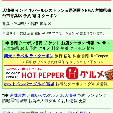
店情報 インド ネパールレストラン＆居酒屋 NEWA 宮城県仙
台市青葉区 予約 割引 クーポン
青葉・宮城野・若林 青葉区
※ 当サイト には 広告 宣伝 AD PR プロモーション が 含まれています。
□◆ 割引クーポン 割引チケット お店クーポン 情報 PR ◆□
楽天トラベル ラ・クーポン
旅行 宿泊 料金 割引 RaCoupon
＜ 詳細 は リンク または 画像 を クリック して下さい ＞
ホットペッパー グルメ 宮城
お得なクーポン・グルメ情報
□◆
宮城県内 お薦め人気グルメ お店情報
予約 ランキング
情報