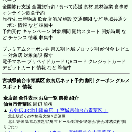
ペーン
全国旅行支援 全国旅行割 / 食べて応援 食材 農林漁業 食事券
オンライン飲食予約
旅行先 土産物店 飲食店 観光施設 交通機関 など 地域共通ク
ーポン 情報 など 準備中
予約受付 キャンペーン 対象期間 開始スタート 開始時期 な
ど チャンス 情報 収集中
プレミアムクーポン券 県民割 地域ブロック割 給付金 レビュ
ー 対象店 対象施設 探す
電子マネー プリペイドカード QRコード クレジットカード
デビットカード 情報 など 準備中
宮城県仙台市青葉区 飲食店ネット予約 割引 クーポン グルメ
スポット 情報
全店舗 全件表示 お店一覧 前後 紹介
仙台市青葉区
周辺 前後
▲
八剣伝 JR北山駅前店 ［ 宮城県仙台市青葉区 ］
北山駅近くの本格炭火焼き居酒屋
北山/居酒屋/飲み放題/焼鳥/生ビール/歓迎会/送別会/宴会/本格焼酎/掘
りごたつ