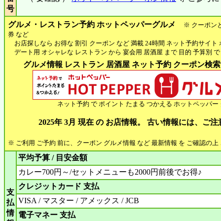
号
グルメ・レストラン予約 ホットペッパーグルメ
※ クーポン
券 など
お店探しなら お得な 割引 クーポン など 満載 24時間 ネット予約サイト
デート用 オシャレな レストラン から 宴会用 居酒屋 まで 目的 予算別 で
グルメ情報 レストラン 居酒屋 ネット予約 クーポン検索 H
ネット予約 で ポイント たまる つかえる ホットペッパー
2025年 3月 現在 の お店情報。 古い情報には、ご
※ ご利用 ご予約 前に、クーポン グルメ情報 など 最新情報 を ご確認の
平均予算 / 目安金額
カレー700円～/セットメニューも2000円前後でお得♪
クレジットカード 支払
支
VISA / マスター / アメックス / JCB
払
情
電子マネー 支払