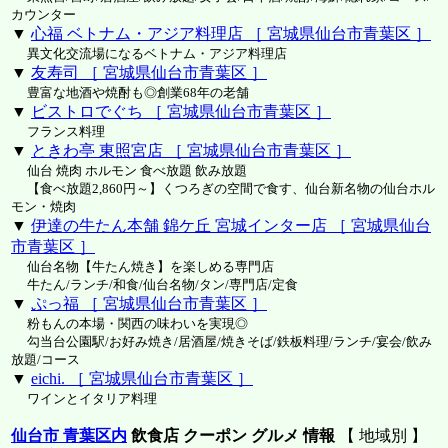
カウンター
▼
心福 ベトナム・アジア料理店 ［ 宮城県仙台市青葉区 ］
異文化交流場になるベトナム・アジア料理店
▼
友寿司 ［ 宮城県仙台市青葉区 ］
豊富な地酒や焼酎も◎創業68年の老舗
▼
ビストロでぐち ［ 宮城県仙台市青葉区 ］
フランス料理
▼
ときわ亭 東照宮店 ［ 宮城県仙台市青葉区 ］
仙台 焼肉 ホルモン 食べ放題 飲み放題
【食べ放題2,860円～】くつろぎの空間で食す、仙台新名物の仙台ホル
モン・焼肉
▼
伊達の牛たん本舗 錦ケ丘 宮城インター店 ［ 宮城県仙台
市青葉区 ］
仙台名物【牛たん焼き】を楽しめる専門店
牛たん/ランチ/和食/仙台名物/タン/専門店/定食
▼
ぷっ福 ［ 宮城県仙台市青葉区 ］
粉もんの本場・関西の味わいを実現◎
勾当台公園駅/お好み焼き/居酒屋/焼きそば/鉄板料理/ランチ/宴会/飲み
放題/コース
▼
eichi. ［ 宮城県仙台市青葉区 ］
ワインとイタリア料理
仙台市 青葉区内
飲食店 クーポン グルメ 情報
【 地域別 】