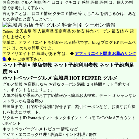
お店の 味 グルメ 美味 等々 口コミ クチコミ 感想 評価 評判 は、個人の判
断で参考にして下さい。
言えることは、 口コミ情報 クチコミ情報 等 くちこみ を信じるかは、あな
たの判断だと言うことです。
Yahoo! 楽天市場 等 人気商品 限定商品 の 格安 特売 バーゲン 最安値 を 紹
介しませんか？
簡単に、アフィリエイト を始められる時代です。blog ブログ HP ホームペ
ージ は、めちゃ簡単ですよ。
アフィリエイト に 興味がある方 は、◆
アフィリエイト関連 お薦めリンク
集
◆ を ご参照下さい。
ネット予約可能店舗数 ネット予約利用者数 ネット予約満足
度 No.1
ホットペッパーグルメ 宮城県
HOT PEPPER グルメ
グルメ情報 お店探しなら お得なクーポン満載 ２４時間ネット予約サイ
ト。ポイントもたまります。
人気の特集や季節のおすすめ情報から簡単お店検索。デート オシャレなレ
ストランから宴会用の
居酒屋まで、目的や予算別に探せます。割引クーポンなど、お得なお店探
しを強力にサポート。
リクルートID Pontaポイント ポンタポイント ドコモ DoCoMo dアカウント
dポイント
ホットペッパーグルメ
レビュー 情報 など
アジア・エスニック料理 / 居酒屋 / インド料理 / 創作