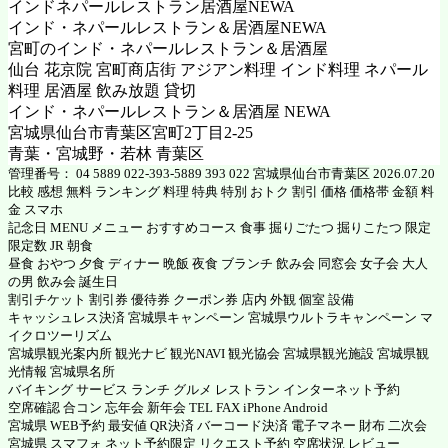
インドネパールレストラン居酒屋NEWA
インド・ネパールレストラン＆居酒屋NEWA
宮町のインド・ネパールレストラン＆居酒屋
仙台 花京院 宮町商店街 アジアン料理 インド料理 ネパール
料理 居酒屋 飲み放題 貸切
インド・ネパールレストラン＆居酒屋 NEWA
宮城県仙台市青葉区宮町2丁目2-25
青葉・宮城野・若林 青葉区
管理番号： 04 5889 022-393-5889 393 022 宮城県仙台市青葉区 2026.07.20
比較 感想 無料 ランキング 料理 特典 特別 おトク 割引 価格 価格帯 金額 料
金 スマホ
記念日 MENU メニュー おすすめコース 食事 掘りごたつ 掘りこたつ 限定
限定数 JR 朝食
昼食 おやつ 夕食 ディナー 晩飯 夜食 ブランチ 飲み会 同窓会 女子会 大人
の男 飲み会 誕生日
割引チケット 割引券 優待券 クーポン券 店内 外観 個室 設備
キャッシュレス決済 宮城県キャンペーン 宮城県ウルトラキャンペーン マ
イクロツーリズム
宮城県観光案内所 観光ナビ 観光NAVI 観光協会 宮城県観光施設 宮城県観
光情報 宮城県名所
バイキング サービス ランチ グルメ レストラン インターネット予約
空席確認 合コン 忘年会 新年会 TEL FAX iPhone Android
宮城県 WEB予約 最安値 QR決済 バーコード決済 電子マネー 財布 二次会
宮城県 スマフォ ネット予約限定 リクエスト予約 空席状況 レビュー