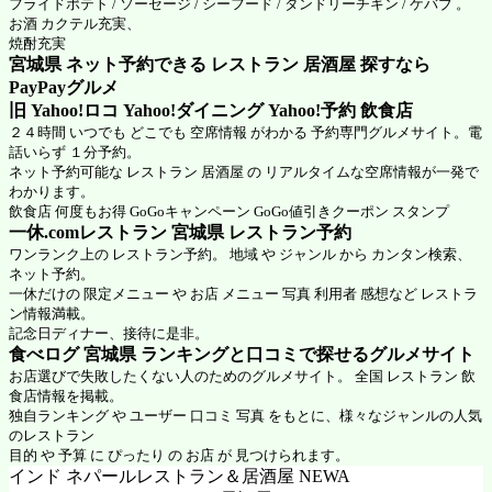
フライドポテト / ソーセージ / シーフード / タンドリーチキン / ケバブ 。
お酒 カクテル充実、
焼酎充実
宮城県 ネット予約できる レストラン 居酒屋 探すなら
PayPayグルメ
旧 Yahoo!ロコ Yahoo!ダイニング Yahoo!予約 飲食店
２４時間 いつでも どこでも 空席情報 がわかる 予約専門グルメサイト。電
話いらず １分予約。
ネット予約可能な レストラン 居酒屋 の リアルタイムな空席情報が一発で
わかります。
飲食店 何度もお得 GoGoキャンペーン GoGo値引きクーポン スタンプ
一休.comレストラン 宮城県
レストラン予約
ワンランク上の レストラン予約。 地域 や ジャンル から カンタン検索、
ネット予約。
一休だけの 限定メニュー や お店 メニュー 写真 利用者 感想など レストラ
ン情報満載。
記念日ディナー、接待に是非。
食べログ 宮城県 ランキングと口コミで探せるグルメサイト
お店選びで失敗したくない人のためのグルメサイト。 全国 レストラン 飲
食店情報を掲載。
独自ランキング や ユーザー 口コミ 写真 をもとに、様々なジャンルの人気
のレストラン
目的 や 予算 に ぴったり の お店 が 見つけられます。
インド ネパールレストラン＆居酒屋 NEWA