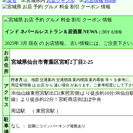
戻る
宮城県内
お店ジャンル
お店情報 Home
インド ネパールレストラン＆居酒屋 NEWA
に関する情報
2025年 3月 現在 の お店情報。 古い情報には、ご注意下さい
お
店
宮城県仙台市青葉区宮町2丁目2-25
住
所
行き方
は、地図 交通案内 交通標識 案内標識 案内看板 等々 を参考に
周辺 駅情報 は お店 から 遠い場合 があります。ご参考程度にして下さ
ア
ク
JR仙山線東照宮駅出口(東照宮側)より徒歩約16分/JR仙台
セ
線）より徒歩約22分！宮町商店街ほぼ中央
ス
周辺駅 （ 東照宮駅 ）
駐
車
なし ：
近隣にコインパーキング複数あり
場