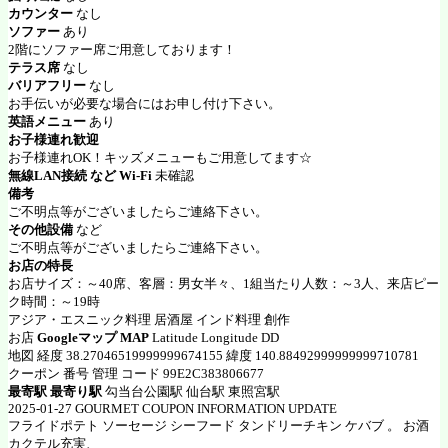
カウンター
なし
ソファー
あり
2階にソファー席ご用意しております！
テラス席
なし
バリアフリー
なし
お手伝いが必要な場合にはお申し付け下さい。
英語メニュー
あり
お子様連れ歓迎
お子様連れOK！キッズメニューもご用意してます☆
無線LAN接続 など Wi-Fi
未確認
備考
ご不明点等がございましたらご連絡下さい。
その他設備
など
ご不明点等がございましたらご連絡下さい。
お店の特長
お店サイズ：～40席、客層：男女半々、1組当たり人数：～3人、来店ピー
ク時間：～19時
アジア・エスニック料理 居酒屋 インド料理 創作
お店
Googleマップ MAP
Latitude Longitude DD
地図 経度 38.27046519999999674155 緯度 140.88492999999999710781
クーポン 番号 管理 コード 99E2C383806677
最寄駅 最寄り駅
勾当台公園駅 仙台駅 東照宮駅
2025-01-27 GOURMET COUPON INFORMATION UPDATE
フライドポテト ソーセージ シーフード タンドリーチキン ケバブ 。 お酒
カクテル充実、