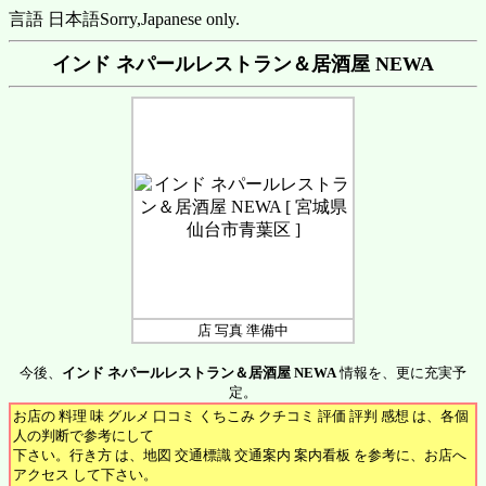
言語 日本語
Sorry,Japanese only.
インド ネパールレストラン＆居酒屋 NEWA
店 写真 準備中
今後、
インド ネパールレストラン＆居酒屋 NEWA
情報を、更に充実予
定。
お店の 料理 味 グルメ 口コミ くちこみ クチコミ 評価 評判 感想 は、各個
人の判断で参考にして
下さい。行き方 は、地図 交通標識 交通案内 案内看板 を参考に、お店へ
アクセス して下さい。