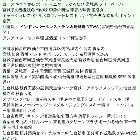
コース おすすめレポート モニター / ぐるなび 宮城県 フリーペーパー
宮城県の春夏秋冬 旬の味 季節の料理 季節の味覚 値引き
キャッシュレス化 / 食べログ / 一休レストラン / 電子決済 飲食店 ポイント
還元
店情報：
インド ネパールレストラン＆居酒屋 NEWA
[ 宮城県仙台市青葉
区 ]
アジア エスニック料理 居酒屋 インド料理 創作
宮城県仙台市内 仙台市内 青葉区内 宮城内 仙台内 青葉内
宮城 仙台 青葉 インド ネパールレストラン＆居酒屋 NEWA
宮城県仙台市周辺 仙台市周辺 青葉区周辺 宮城周辺 仙台周辺 青葉周辺
東照宮駅周辺 東照宮 東照宮周辺
青葉・宮城野・若林 青葉区 青葉 宮城野 若林 青葉区
秋保温泉 カメイ美術館 磊々峡 仙台藩祖 伊達政宗公霊屋 瑞鳳殿 SS30 広瀬
通り
仙台城跡 秋保工芸の里 楽天生命パーク宮城 ユアテックスタジアム仙台 定
禅寺通 秋保大滝
スプリングバレー仙台泉スキー場 みやぎ蔵王えぼしリゾートスキー場
黒伏高原スノーパーク ジャングル・ジャングルスキー場 オニコウベスキ
ー場 鳳鳴四十八滝
仙台市奥新川キャンプ場 定義如来 西方寺 奥新川ライン・新川ライン
青葉通 東北ろっけんパーク 東北電力グリーンプラザ るーぷる仙台 東一市
場 三瀧山不動院
仙台銀座 桜井薬局セントラルホール 仙台朝市 国分町 作並温泉 おみやげ処
せんだい