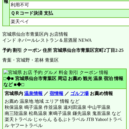
報
利用不可
ＱＲコード決済 支払
楽天ペイ
宮城県仙台市青葉区内 お店情報
インド ネパールレストラン＆居酒屋 NEWA
予約 割引 クーポン 住所 宮城県仙台市青葉区宮町2丁目2-25
青葉・宮城野・若林 青葉区
□◆■ 宮城県仙台市青葉区 周辺 お薦め 観光 温泉 宿泊 情報
など ■◆□
宮城県内
温泉情報
／
宿情報
／
ゴルフ場
お薦め情報
お薦め 温泉地 地域 エリア 情報 など
秋保温泉 鳴子温泉 作並温泉 遠刈田温泉 中山平温泉
南三陸温泉 松島温泉 東鳴子温泉 鎌先温泉 鬼首温泉 など
楽天トラベル じゃらん るるぶトラベル JTB Yahoo!トラベ
ル ヤフートラベル