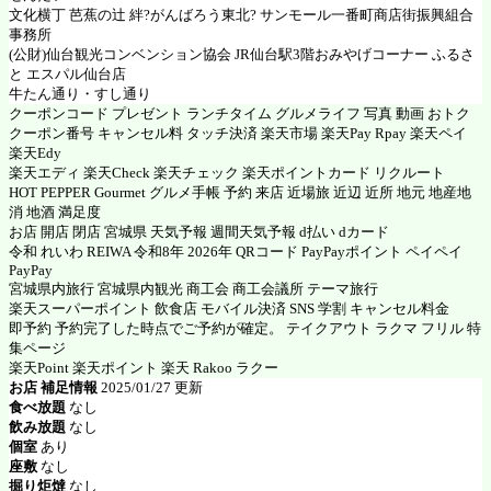
文化横丁 芭蕉の辻 絆?がんばろう東北? サンモール一番町商店街振興組合
事務所
(公財)仙台観光コンベンション協会 JR仙台駅3階おみやげコーナー ふるさ
と エスパル仙台店
牛たん通り・すし通り
クーポンコード プレゼント ランチタイム グルメライフ 写真 動画 おトク
クーポン番号 キャンセル料 タッチ決済 楽天市場 楽天Pay Rpay 楽天ペイ
楽天Edy
楽天エディ 楽天Check 楽天チェック 楽天ポイントカード リクルート
HOT PEPPER Gourmet グルメ手帳 予約 来店 近場旅 近辺 近所 地元 地産地
消 地酒 満足度
お店 開店 閉店 宮城県 天気予報 週間天気予報 d払い dカード
令和 れいわ REIWA 令和8年 2026年 QRコード PayPayポイント ペイペイ
PayPay
宮城県内旅行 宮城県内観光 商工会 商工会議所 テーマ旅行
楽天スーパーポイント 飲食店 モバイル決済 SNS 学割 キャンセル料金
即予約 予約完了した時点でご予約が確定。 テイクアウト ラクマ フリル 特
集ページ
楽天Point 楽天ポイント 楽天 Rakoo ラクー
お店 補足情報
2025/01/27 更新
食べ放題
なし
飲み放題
なし
個室
あり
座敷
なし
掘り炬燵
なし