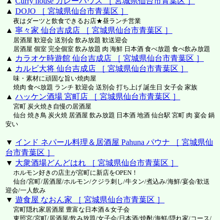
▲
Curry house カレーハウス ［ 宮城県仙台市青葉区 ］
▲
DOJO ［ 宮城県仙台市青葉区 ］
夜はダーツと飲食できるお店★昼ランチ営業
▲
寧々家 仙台吉成店 ［ 宮城県仙台市青葉区 ］
居酒屋 歓迎会 送別会 飲み放題 歓送迎会
居酒屋 個室 完全個室 飲み放題 肉 海鮮 日本酒 食べ放題 食べ飲み放題
▲
カラオケ時遊館 仙台吉成店 ［ 宮城県仙台市青葉区 ］
▲
カルビ大将 仙台吉成店 ［ 宮城県仙台市青葉区 ］
味・素材に頑固な旨い焼肉屋
焼肉 食べ放題 ランチ 歓迎会 送別会 打ち上げ 誕生日 女子会 家族
▲
ハッケン酒場 宮町店 ［ 宮城県仙台市青葉区 ］
宮町 炭火焼き自慢の居酒屋
仙台 焼き鳥 炭火焼 居酒屋 飲み放題 日本酒 地酒 仙台駅 宮町 肉 宴会 鍋
安い
▼
インド ネパール料理＆居酒屋 Pahuna パウナ ［ 宮城県仙
台市青葉区 ］
▼
大衆酒場どんどはれ ［ 宮城県仙台市青葉区 ］
ホルモン好きの店主が宮町に新店をOPEN！
仙台/宮町/居酒屋/ホルモン/クジラ刺し/牛タン/煮込み/海鮮/宴会/歓送
迎会/一人飲み
▼
遊食屋 なおん家 ［ 宮城県仙台市青葉区 ］
宮町隠れ家居酒屋 豊富な日本酒＆女子会
東照宮/宮町/居酒屋/飲み放題/女子会/日本酒/焼酎/海鮮/隠れ家/コース/