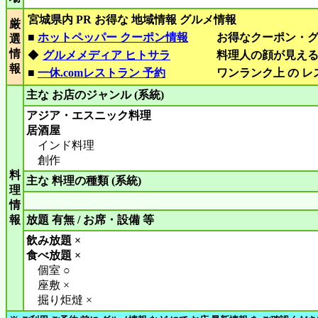
宮城県内 PR お得な 地域情報 グルメ情報
厳
■
ホットペッパー クーポン情報
お得なクーポン・
選
情
◆
グルメメディア ヒトサラ
料理人の顔が見え
報
■
一休.comレストラン 予約
ワンランク上 の 
主な お店のジャンル (系統)
アジア・エスニック料理
居酒屋
インド料理
創作
料
主な 料理の種類 (系統)
理
情
報
放題 有無 / お席・設備 等
飲み放題 ×
食べ放題 ×
個室 ○
座敷 ×
掘り炬燵 ×