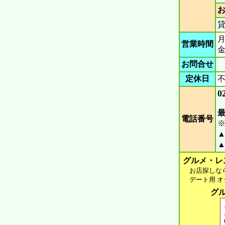
月
営業時間
金
お問合せ
定休日
0
電話番号
▲
▲
グルメ・レ
お店探しなら 
デート用 オシ
グル