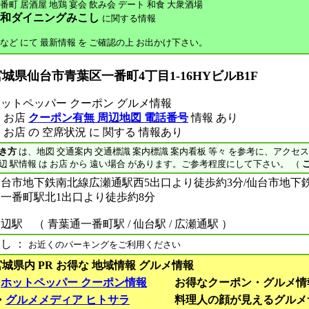
番町 居酒屋 地鶏 宴会 飲み会 デート 和食 大衆酒場
 和ダイニングみこし
に関する情報
 など にて 最新情報 を ご確認の上 お出かけ下さい。
城県仙台市青葉区一番町4丁目1-16HYビルB1F
ットペッパー クーポン グルメ情報
 お店
クーポン有無 周辺地図 電話番号
情報 あり
 お店 の 空席状況 に 関する 情報あり
き方
は、地図 交通案内 交通標識 案内標識 案内看板 等々 を参考に、アクセ
辺 駅情報 は お店 から 遠い場合 があります。ご参考程度にして下さい。 （
仙台市地下鉄南北線広瀬通駅西5出口より徒歩約3分/仙台市地下
一番町駅北1出口より徒歩約8分
辺駅 （ 青葉通一番町駅 / 仙台駅 / 広瀬通駅 ）
し ：
お近くのパーキングをご利用ください
宮城県内 PR お得な 地域情報 グルメ情報
■
ホットペッパー クーポン情報
お得なクーポン・グルメ情
◆
グルメメディア ヒトサラ
料理人の顔が見えるグルメ