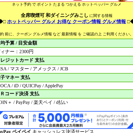
ネット予約 で ポイント たまる つかえる ホットペッパー グルメ
全席喫煙可 和ダイニングみこし
に関する情報
◆□
ホットペッパー グルメ お得な クーポン情報 グルメ情報
□
予約 前に、クーポン グルメ情報 など 最新情報 を ご確認の上 ご利用ください
均予算 / 目安金額
ィナー：2300円
レジットカード 支払
ISA / マスター / アメックス / JCB
子マネー 支払
OCA / iD / QUICPay / ApplePay
Ｒコード決済 支払
OIN＋ / PayPay / 楽天ペイ / d払い
ayPay ペイペイ
キャッシュレス決済サービス