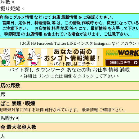
座敷 ×
掘り炬燵 ×
約 前に グルメ情報 など にて お店 最新情報 を ご確認ください。
、営業日、定休日、料理情報 等 は、この情報 作成時 から、変更になってい
注意下さい。 お店情報 料理 地図 等々 にて、最新情報 を入手して下さ
や、 季節限定 の お店情報 も含まれている場合があります。ご注意下さい。
[ お店 FB Facebook Twitter LINE インスタ Instagram など アカ
バイト探し タウンワーク あなたの街 お仕事 情報 満載
＜ 詳細 は リンク または 画像 を クリック して下さい ＞
お店の席数
4席
ばこ 禁煙 / 喫煙
動喫煙対策に関する法律 施行されています。 最新情報 ご確認下さい。
全席喫煙可
会 最大収容人数
0人