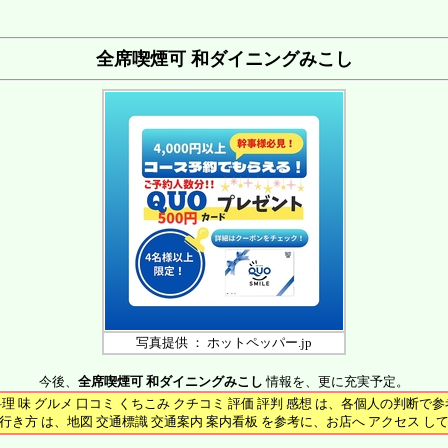
全席喫煙可 和ダイニングみこし
写真提供 ： ホットペッパー.jp
今後、
全席喫煙可 和ダイニングみこし
情報を、更に充実予定。
料理 味 グルメ 口コミ くちこみ クチコミ 評価 評判 感想 は、各個人の判断で
行き方 は、地図 交通標識 交通案内 案内看板 を参考に、お店へ アクセス し