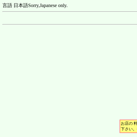
言語 日本語
Sorry,Japanese only.
お店の 
下さい。