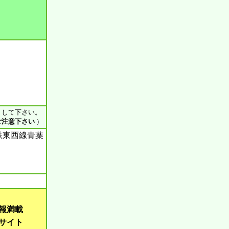
ス して下さい。
ご注意下さい
）
鉄東西線青葉
報満載
サイト