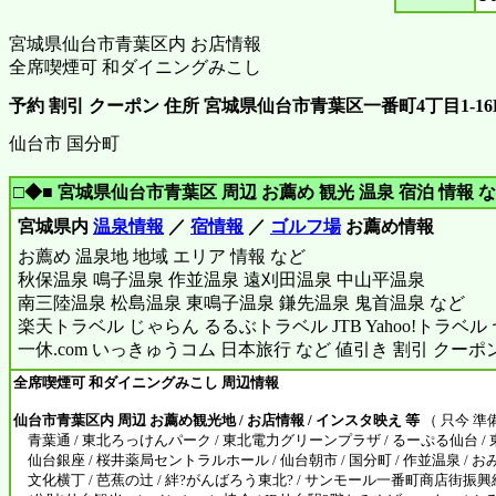
宮城県仙台市青葉区内 お店情報
全席喫煙可 和ダイニングみこし
予約 割引 クーポン 住所 宮城県仙台市青葉区一番町4丁目1-16
仙台市 国分町
□◆■ 宮城県仙台市青葉区 周辺 お薦め 観光 温泉 宿泊 情報 な
宮城県内
温泉情報
／
宿情報
／
ゴルフ場
お薦め情報
お薦め 温泉地 地域 エリア 情報 など
秋保温泉 鳴子温泉 作並温泉 遠刈田温泉 中山平温泉
南三陸温泉 松島温泉 東鳴子温泉 鎌先温泉 鬼首温泉 など
楽天トラベル じゃらん るるぶトラベル JTB Yahoo!トラベ
一休.com いっきゅうコム 日本旅行 など 値引き 割引 クーポ
全席喫煙可 和ダイニングみこし 周辺情報
仙台市青葉区内 周辺 お薦め観光地 / お店情報 / インスタ映え 等
（ 只今 準
青葉通 / 東北ろっけんパーク / 東北電力グリーンプラザ / るーぷる仙台 / 東
仙台銀座 / 桜井薬局セントラルホール / 仙台朝市 / 国分町 / 作並温泉 / 
文化横丁 / 芭蕉の辻 / 絆?がんばろう東北? / サンモール一番町商店街振興