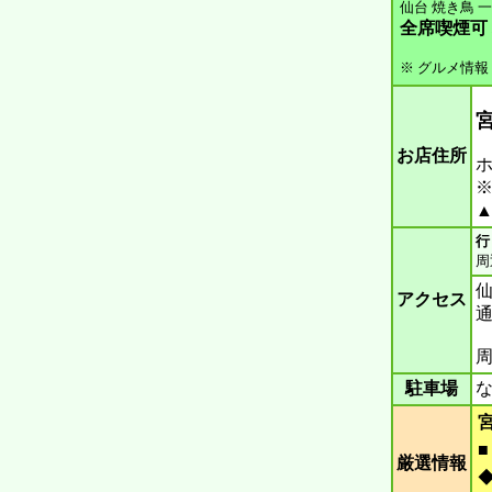
仙台 焼き鳥 一
全席喫煙可
※ グルメ情報
宮
お店住所
ホ
※
▲
行
周
アクセス
通
周
駐車場
な
厳選情報