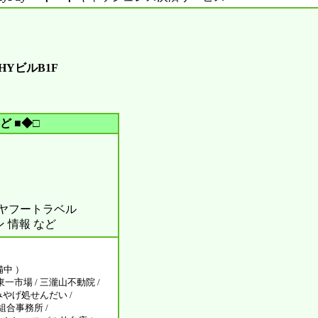
HYビルB1F
ど ■◆□
ル ヤフートラベル
ン 情報 など
備中 ）
一市場 / 三瀧山不動院 /
おみやげ処せんだい /
組合事務所 /