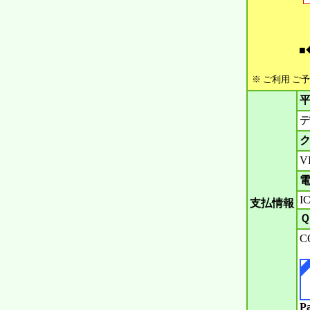
■
※ ご利用 ご
平
デ
ク
V
電
IC
支払情報
Ｑ
C
P