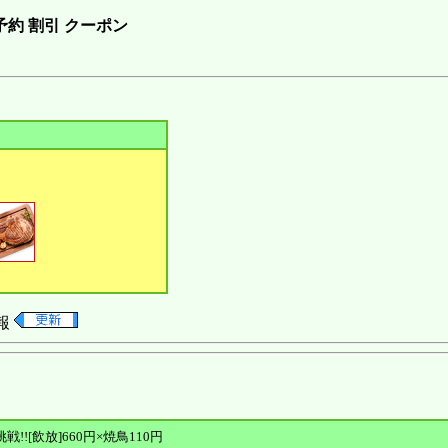
予約 割引 クーポン
報
!![飲放]660円×焼鳥110円