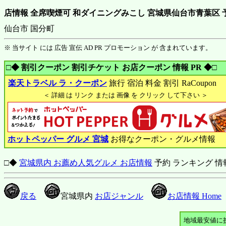
店情報 全席喫煙可 和ダイニングみこし 宮城県仙台市青葉区 
仙台市 国分町
※ 当サイト には 広告 宣伝 AD PR プロモーション が 含まれています。
□◆ 割引クーポン 割引チケット お店クーポン 情報 PR ◆□
楽天トラベル ラ・クーポン
旅行 宿泊 料金 割引 RaCoupon
＜ 詳細 は リンク または 画像 を クリック して下さい ＞
ホットペッパー グルメ 宮城
お得なクーポン・グルメ情報
□◆
宮城県内 お薦め人気グルメ お店情報
予約 ランキング 情
戻る
宮城県内
お店ジャンル
お店情報 Home
地域最安値に挑戦