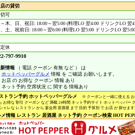
お店の貸切
貸切可
～木、日、祝日: 18:00～翌5:00 (料理LO 翌4:00 ドリンクLO 翌4:
、土、祝前日: 18:00～翌6:00 (料理LO 翌5:00 ドリンクLO 翌5:00
不定休
22-797-9910
最新情報
（ 電話 クーポン 有無 など ） は
※
ホットペッパーグルメ
情報 を ご確認 お願いします。
 お店 の お得な クーポン 情報 あり
 ネット予約 空席状況 に 関する 情報あり
ストラン予約 ホットペッパーグルメ
※ クーポンと一緒に使える お
お得な 割引 クーポン など 満載 24時間 ネット予約サイト ホットペッパー 
ャレな レストラン から 宴会用 居酒屋 まで 目的 予算別 で お店 が 探せま
メ情報 レストラン 居酒屋 ネット予約 クーポン検索 HOT PEP