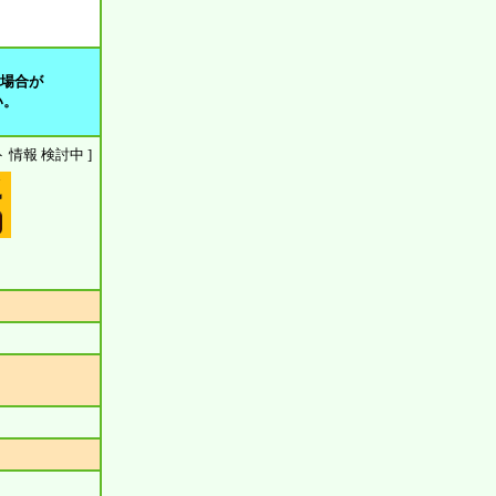
る場合が
い。
ウント 情報 検討中 ]