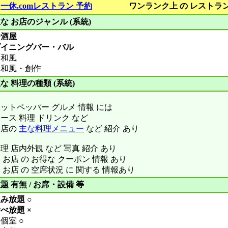
■
一休.comレストラン 予約
ワンランク上 の レストラ
な お店のジャンル (系統)
居酒屋
ダイニングバー・バル
和風
和風・創作
な 料理の種類 (系統)
ットペッパー グルメ 情報 には
ース 料理 ドリンク など
お店の
主な料理メニュー
など 紹介 あり
理 店内外観 など 写真 紹介 あり
 お店 の お得な クーポン 情報 あり
 お店 の 空席状況 に 関する 情報あり
題 有無 / お席・設備 等
み放題 ○
べ放題 ×
個室 ○