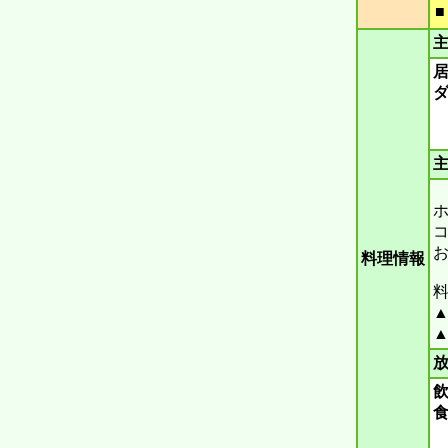
主
主
ホ
コ
料理情報
料
▲
▲
放
飲
食