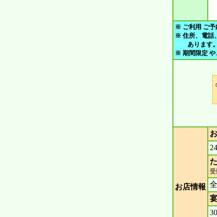
※ ご利用 ご予
※ 住所、電話
あります。 ご
※ 期間限定 
2
た
受
お店情報
宴
3