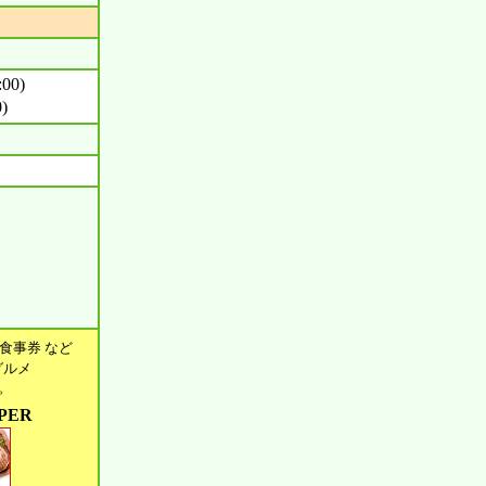
00)
)
食事券 など
グルメ
す。
PER