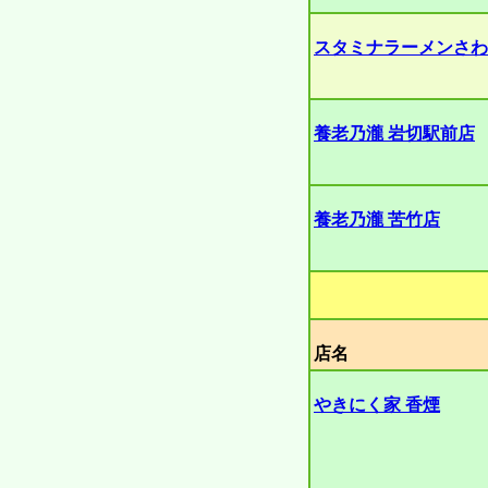
スタミナラーメンさわ
養老乃瀧 岩切駅前店
養老乃瀧 苦竹店
店名
やきにく家 香煙