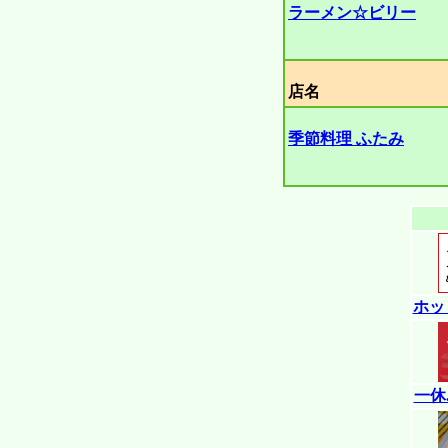
ラーメン☆ビリー
店名
季節料理 ふたみ
ホッ
一休