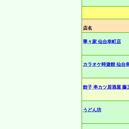
店名
寧々家 仙台幸町店
カラオケ時遊館 仙台
餃子 串カツ居酒屋 藤
うどん坊