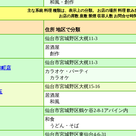
和風・創作
主な系統 料理 種類は、表示上の分類。 お店の場所 料理 飲み
お店の席数 座敷 禁煙 収容人数 お問合せ時間
住所 地区で分
仙台市宮城野区大梶11-3
居酒屋
創作
仙台市宮城野区大梶11‐3
幸町店
カラオケ・パーティ
カラオケ
仙台市宮城野区大梶15-16
玉
居酒屋
和風
仙台市宮城野区鶴ケ谷2-8-1アバイン内
和食
うどん・そば
仙台市宮城野区東仙台4-6-31