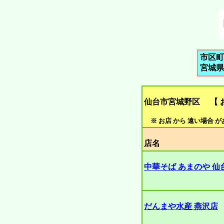
市区町
宮城県
仙台市宮城野区 【 お
※ お店 から 遠い場合 
店名
中華そば あまのや 仙
だんまや水産 燕沢店