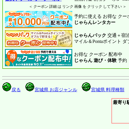
＜ クーポン 詳細 は リンク 画像 を クリック して下さい ＞
予約に使える お得な クー
じゃらんレンタカー
じゃらんパック
交通＋宿泊
マイル＆Pontaポイント 
お得な クーポン 配布中
じゃらん 遊び・体験
予約
戻る
宮城県 お店ジャンル
宮城県 料理種類
最寄り