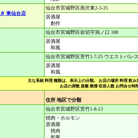
仙台市宮城野区燕沢東2-3-35
き 東仙台店
居酒屋
創作
仙台市宮城野区岩切字洞ノ口 188
居酒屋
和風
仙台市宮城野区苦竹1-7-25 ウエストパレ
居酒屋
和風
主な系統 料理 種類は、表示上の分類。 お店の場所 料理 飲み
お店の席数 座敷 禁煙 収容人数 お問合せ時間
住所 地区で分
仙台市宮城野区苦竹1-8-13
焼肉・ホルモン
居酒屋
焼肉
和風