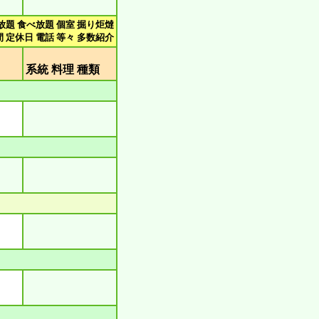
放題 食べ放題 個室 掘り炬燵
 定休日 電話 等々 多数紹介
類
系統 料理 種類