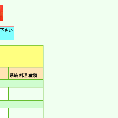
下さい
類
系統 料理 種類