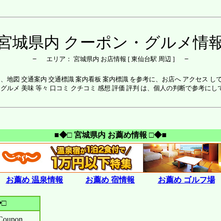
宮城県内 クーポン・グルメ情
－
－
エリア： 宮城県内 お店情報 [ 東仙台駅 周辺 ]
は、地図 交通案内 交通標識 案内看板 案内標識 を参考に、お店へ アクセス し
 グルメ 美味 等々 口コミ クチコミ 感想 評価 評判 は、個人の判断で参考に
■◆□ 宮城県内 お薦め情報 □◆■
お薦め 温泉情報
お薦め 宿情報
お薦め ゴルフ場
□
upon