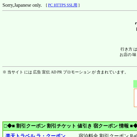
Sorry,Japanese only.
[
PC HTTPS SSL用
]
行き方 
お店の 味
※ 当サイト には 広告 宣伝 AD PR プロモーション が 含まれています。
□◆■ 割引クーポン 割引チケット 値引き 宿クーポン 情報 ■◆
楽天トラベル ラ・クーポン
宿泊料金 割引クーポン RaCo