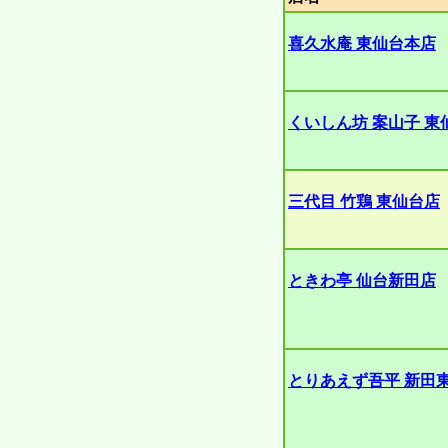
喜久水庵 東仙台本店
くいしん坊 案山子 東
三代目 竹鶏 東仙台店
ときわ亭 仙台新田店
とりあえず吾平 新田