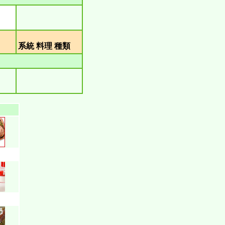
類
系統 料理 種類