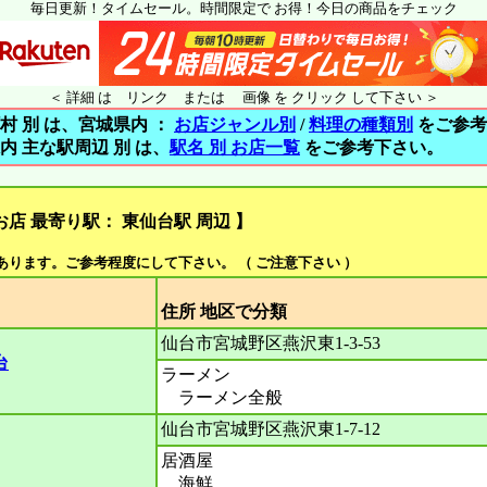
毎日更新！タイムセール。時間限定で お得！今日の商品をチェック
＜ 詳細 は リンク または 画像 を クリック して下さい ＞
村 別 は、宮城県内 ：
お店ジャンル別
/
料理の種類別
をご参考
内 主な駅周辺 別 は、
駅名 別 お店一覧
をご参考下さい。
店 最寄り駅： 東仙台駅 周辺 】
があります。ご参考程度にして下さい。 （ ご注意下さい ）
住所 地区で分
仙台市宮城野区燕沢東1-3-53
台
ラーメン
ラーメン全般
仙台市宮城野区燕沢東1-7-12
居酒屋
海鮮