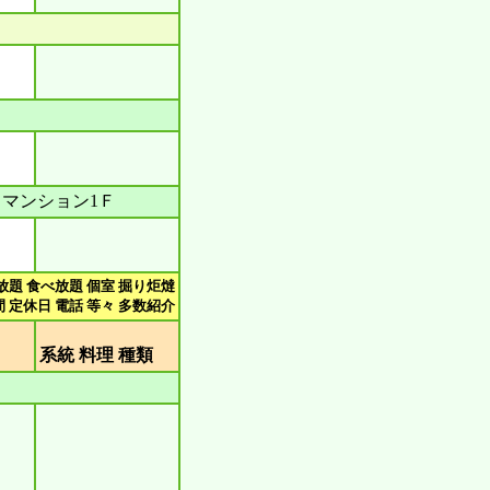
スマンション1Ｆ
放題 食べ放題 個室 掘り炬燵
 定休日 電話 等々 多数紹介
類
系統 料理 種類