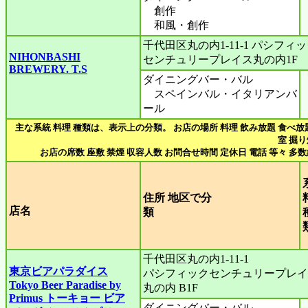
創作
和風・創作
千代田区丸の内1-11-1 パシフィ
NIHONBASHI
センチュリープレイス丸の内1F
BREWERY. T.S
ダイニングバー・バル
スペインバル・イタリアンバ
ール
主な系統 料理 種類は、表示上の分類。 お店の場所 料理 飲み放題 食べ放
室 掘
お店の席数 座敷 禁煙 収容人数 お問合せ時間 定休日 電話 等々 多
住所 地区で分
店名
類
千代田区丸の内1-11-1
東京ビアパラダイス
パシフィックセンチュリープレイ
Tokyo Beer Paradise by
丸の内 B1F
Primus トーキョー ビア
ダイニングバー・バル