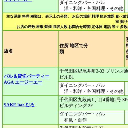
ダイニングバー・バル
洋・和洋・各国料理・その他
主な系統 料理 種類は、表示上の分類。 お店の場所 料理 飲み放題 食べ放
室 掘
お店の席数 座敷 禁煙 収容人数 お問合せ時間 定休日 電話 等々 多
住所 地区で分
店名
類
千代田区紀尾井町3-33 プリンス
バル＆貸切パーティー
ビルB1
AGA エージーエー
ダイニングバー・バル
洋・和洋・各国料理・その他
千代田区九段南1丁目4番地2号 SP
SAKE bar むろ
ビルディング 2F
ダイニングバー・バル
和風・創作