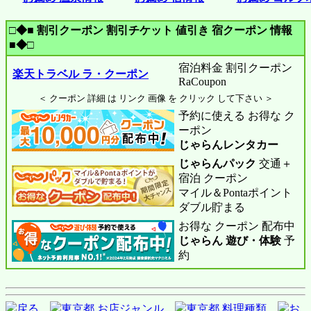
□◆■ 割引クーポン 割引チケット 値引き 宿クーポン 情報
■◆□
宿泊料金 割引クーポン
楽天トラベル ラ・クーポン
RaCoupon
＜ クーポン 詳細 は リンク 画像 を クリック して下さい ＞
予約に使える お得な ク
ーポン
じゃらんレンタカー
じゃらんパック
交通＋
宿泊 クーポン
マイル＆Pontaポイント
ダブル貯まる
お得な クーポン 配布中
じゃらん 遊び・体験
予
約
戻る
東京都 お店ジャンル
東京都 料理種類
お