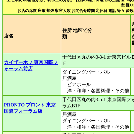
室 掘
お店の席数 座敷 禁煙 収容人数 お問合せ時間 定休日 電話 等々 多
住所 地区で分
店名
類
千代田区丸の内3‐3‐1 新東京ビル
カイザーホフ 東京国際フ
Ｆ
ォーラム前店
ダイニングバー・バル
居酒屋
ビアホール
洋・和洋・各国料理・その他
千代田区丸の内3-5-1 東京国際フ
PRONTO プロント 東京
ラムB1F
国際フォーラム店
居酒屋
ダイニングバー・バル
洋・和洋・各国料理・その他