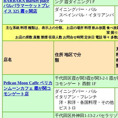
BARBARA market place
ング 霞ダイニング1Ｆ
バルバラマーケットプレ
ダイニングバー・バル
イス 325 霞ヶ関店
スペインバル・イタリアンバ
ール
主な系統 料理 種類は、表示上の分類。 お店の場所 料理 飲み放題 食べ放
室 掘
お店の席数 座敷 禁煙 収容人数 お問合せ時間 定休日 電話 等々 多
住所 地区で分
店名
類
千代田区霞が関3霞が関3-2-1 霞
Pelican Moon Caffe ペリカ
コモンゲー ト 西館 1F
ンムーンカフェ 霞が関コ
ダイニングバー・バル
モンゲート店
イタリアン・フレンチ
洋・和洋・各国料理・その他
ビストロ
千代田区外神田1‐13‐2 パセラリ