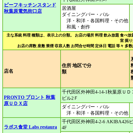
ビーフキッチンスタンド
居酒屋
秋葉原電気街口店
ダイニングバー・バル
洋・和洋・各国料理・その他
和風・創作
主な系統 料理 種類は、表示上の分類。 お店の場所 料理 飲み放題 食べ放
室 掘
お店の席数 座敷 禁煙 収容人数 お問合せ時間 定休日 電話 等々 多
住所 地区で分
店名
類
千代田区外神田4-14-1秋葉原ＵＤ
PRONTO プロント 秋葉
ビル2Ｆ
原ＵＤＸ店
ダイニングバー・バル
洋・和洋・各国料理・その他
千代田区外神田4-2-6 AKIBA426
ラボス食堂 Labs restaura
4F