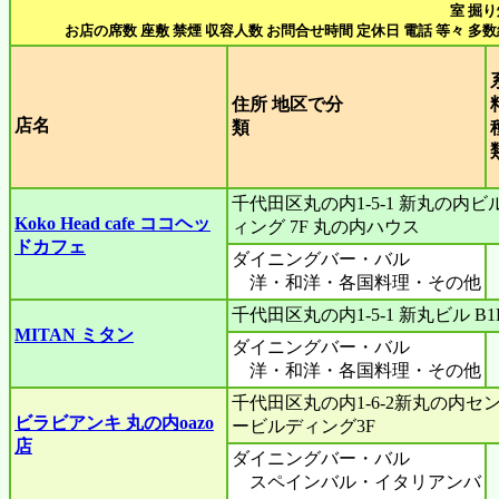
室 掘
お店の席数 座敷 禁煙 収容人数 お問合せ時間 定休日 電話 等々 多
住所 地区で分
店名
類
千代田区丸の内1-5-1 新丸の内ビ
Koko Head cafe ココヘッ
ィング 7F 丸の内ハウス
ドカフェ
ダイニングバー・バル
洋・和洋・各国料理・その他
千代田区丸の内1-5-1 新丸ビル B1
MITAN ミタン
ダイニングバー・バル
洋・和洋・各国料理・その他
千代田区丸の内1-6-2新丸の内セ
ビラビアンキ 丸の内oazo
ービルディング3F
店
ダイニングバー・バル
スペインバル・イタリアンバ