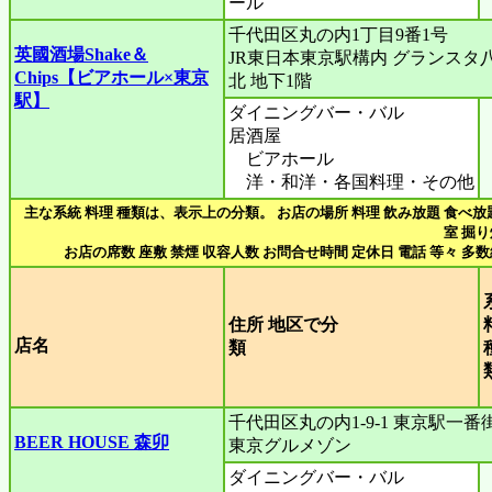
ール
千代田区丸の内1丁目9番1号
英國酒場Shake＆
JR東日本東京駅構内 グランスタ
Chips【ビアホール×東京
北 地下1階
駅】
ダイニングバー・バル
居酒屋
ビアホール
洋・和洋・各国料理・その他
主な系統 料理 種類は、表示上の分類。 お店の場所 料理 飲み放題 食べ放
室 掘
お店の席数 座敷 禁煙 収容人数 お問合せ時間 定休日 電話 等々 多
住所 地区で分
店名
類
千代田区丸の内1-9-1 東京駅一番街
BEER HOUSE 森卯
東京グルメゾン
ダイニングバー・バル