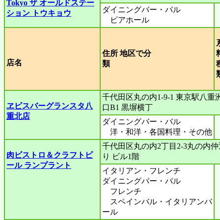
Tokyo ザ オールドステー
ダイニングバー・バル
ション トウキョウ
ビアホール
住所 地区で分
店名
類
千代田区丸の内1-9-1 東京駅八重
ヱビスバーグランスタ八
口B1 黒塀横丁
重北店
ダイニングバー・バル
洋・和洋・各国料理・その他
千代田区丸の内2丁目2-3丸の内仲
肉ビストロ＆クラフトビ
り ビル1階
ール ランプラント
イタリアン・フレンチ
ダイニングバー・バル
フレンチ
スペインバル・イタリアンバ
ール