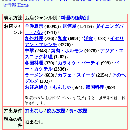
店情報 Home
表示方法
お店ジャンル別 /
料理の種類別
お店ジャ
全件表示
(40095)
/
居酒屋
(15419)
/
ダイニングバ
ンル
ー・バル
(3743)
/
創作料理
(736)
/
和食
(6091)
/
洋食
(1083)
/
イタリ
アン・フレンチ
(3270)
/
中華
(2343)
/
焼肉・ホルモン
(3078)
/
アジア・エ
スニック料理
(1202)
/
各国料理
(330)
/
カラオケ・パーティ
(999)
/
バ
ー・カクテル
(2536)
/
ラーメン
(683)
/
カフェ・スイーツ
(2154)
/
その他
グルメ
(302)
/
お好み焼き・もんじゃ
(564)
/
韓国料理
(999)
※ 表示方法 お店のジャンル を選択すると、抽出条件は、解
除されます。
抽出条件
抽出なし
/
飲み放題
/
食べ放題
現在の条
抽出なし
件