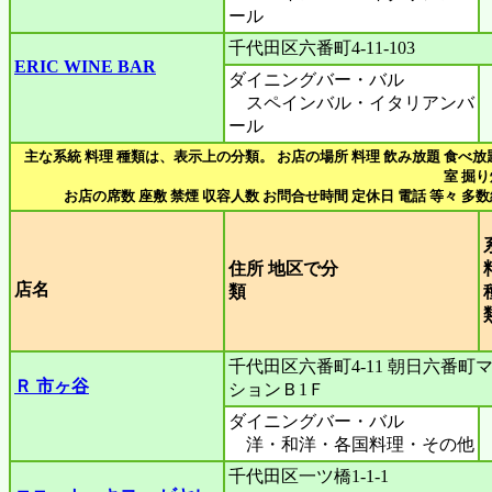
ール
千代田区六番町4-11-103
ERIC WINE BAR
ダイニングバー・バル
スペインバル・イタリアンバ
ール
主な系統 料理 種類は、表示上の分類。 お店の場所 料理 飲み放題 食べ放
室 掘
お店の席数 座敷 禁煙 収容人数 お問合せ時間 定休日 電話 等々 多
住所 地区で分
店名
類
千代田区六番町4‐11 朝日六番町
Ｒ 市ヶ谷
ションＢ1Ｆ
ダイニングバー・バル
洋・和洋・各国料理・その他
千代田区一ツ橋1-1-1