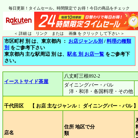
毎日更新！タイムセール。時間限定で お得！今日の商品をチェック
＜ 詳細 は リンク または 画像 を クリック して下さい ＞
市区町村 別 は、東京都内 ：
お店ジャンル別
/
料理の種類
別
をご参考下さい
東京都内 主な駅周辺 別 は、
駅名 別 お店一覧
をご参考下
さい。
八丈町三根892-2
イーストサイド茶屋
ダイニングバー・バル
洋・和洋・各国料理・その他
千代田区 【 お店 主なジャンル： ダイニングバー・バル 
住所 地区で分
店名
類