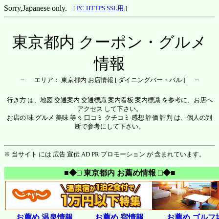
Sorry,Japanese only.
[
PC HTTPS SSL用
]
東京都内 クーポン・グルメ
情報
－
－
エリア： 東京都内 お店情報 [ ダイニングバー・バル ]
行き方 は、地図 交通案内 交通標識 案内看板 案内標識 を参考に、お店へ
アクセス して下さい。
お店の 味 グルメ 美味 等々 口コミ クチコミ 感想 評価 評判 は、個人の判
断で参考にして下さい。
※ 当サイト には 広告 宣伝 AD PR プロモーション が 含まれています。
■◆□ 東京都内 お薦め情報 □◆■
お薦め 温泉情報
お薦め 宿情報
お薦め ゴルフ