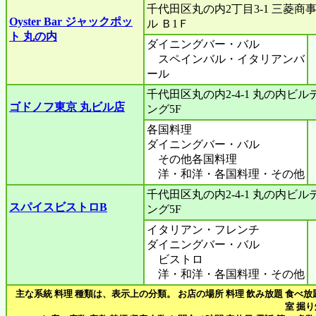
千代田区丸の内2丁目3-1 三菱商
Oyster Bar ジャックポッ
ル Ｂ1Ｆ
ト 丸の内
ダイニングバー・バル
スペインバル・イタリアンバ
ール
千代田区丸の内2-4-1 丸の内ビル
ゴドノフ東京 丸ビル店
ング5F
各国料理
ダイニングバー・バル
その他各国料理
洋・和洋・各国料理・その他
千代田区丸の内2-4-1 丸の内ビル
スパイスビストロB
ング5F
イタリアン・フレンチ
ダイニングバー・バル
ビストロ
洋・和洋・各国料理・その他
主な系統 料理 種類は、表示上の分類。 お店の場所 料理 飲み放題 食べ放
室 掘