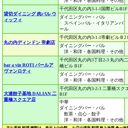
洋・和洋・各国料理・その他
千代田区丸の内3‐1‐1国際ビルB1F
貸切ダイニング 肉バル ウ
ダイニングバー・バル
ィッフィ
スペインバル・イタリアンバ
ール
千代田区丸の内3-1-1帝劇ビルＢ2
丸の内ディンドン 帝劇店
ダイニングバー・バル
洋・和洋・各国料理・その他
千代田区丸の内3丁目2-3 丸の内
bar a vin ROTI バールア
橋ビル B1F
ヴァンロティ
ダイニングバー・バル
洋・和洋・各国料理・その他
千代田区丸の内3-2-3 二重橋スク
大連餃子基地 DALIAN 二
B1F
重橋スクエア店
中華
ダイニングバー・バル
飲茶・点心・餃子
洋・和洋・各国料理・その他
主な系統 料理 種類は、表示上の分類。 お店の場所 料理 飲み放題 食べ放