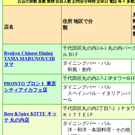
お店の席数 座敷 禁煙 収容人数 お問合せ時間 定休日 電話 等々 多
住所 地区で分
店名
類
千代田区丸の内2-6-1 丸の内パー
Ryukyu Chinese Dining
ル B1Ｆ
TAMA MARUNOUCHI
ダイニングバー・バル
タマ
和風・創作
千代田区丸の内2-7-2 JPタワーB1
PRONTO プロント 東京
ダイニングバー・バル
シティアイカフェ店
スペインバル・イタリアンバ
ール
千代田区丸の内2丁目7-2 ＪＰタ
Beer＆Spice KITTE キッ
ＫＩＴＴＥ1Ｆ
テ 丸の内店
ダイニングバー・バル
洋・和洋・各国料理・その他