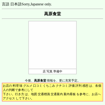
言語 日本語
Sorry,Japanese only.
高原食堂
店 写真 準備中
今後、
高原食堂
情報を、更に充実予定。
お店の 料理 味 グルメ 口コミ くちこみ クチコミ 評価 評判 感想 は、各個
人の判断で参考にして
下さい。行き方 は、地図 交通標識 交通案内 案内看板 を参考に、お店へ
アクセス して下さい。