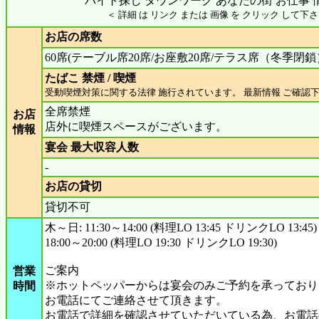
バイト探し タウンワーク あなたの街 お仕事 
＜ 詳細 は リンク または 画像 を クリック して下さ
お店の席数
60席(テーブル席20席/お座敷20席/テラス席（冬季閉鎖）
たばこ 禁煙 / 喫煙
受動喫煙対策に関する法律 施行されています。 最新情報 ご確認
全席禁煙
お店
店外に喫煙スペースがございます。
情報
宴会 最大収容人数
-
お店の貸切
貸切不可
木～日: 11:30～14:00 (料理LO 13:45 ドリンクLO 13:45)
18:00～20:00 (料理LO 19:30 ドリンクLO 19:30)
ご案内
営業
※ホットペッパーからは宴会のみご予約を承っており
時間
お電話にてご連絡させて頂きます。
お電話で詳細を確認させていただいている為、お電話