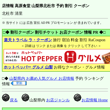
店情報 高原食堂 山梨県北杜市 予約 割引 クーポン
北杜市 清里
※ 当サイト には 広告 宣伝 AD PR プロモーション が 含まれています。
□◆ 割引クーポン 割引チケット お店クーポン 情報 PR ◆□
楽天トラベル ラ・クーポン
旅行 宿泊 料金 割引 RaCoupon
＜ 詳細 は リンク または 画像 を クリック して下さい ＞
ホットペッパー グルメ 山梨
お得なクーポン・グルメ情報
□◆
山梨県内 お薦め人気グルメ お店情報
予約 ランキング
情報
戻る
山梨県内
お店ジャンル
お店情報 Home