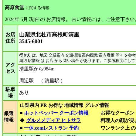
高原食堂
に関する情報
2024年 5月 現在 の お店情報。 古い情報には、ご注意下さい
山梨県北杜市高根町清里
お店
住所
3545-6001
行き方
は、地図 交通案内 交通標識 案内標識 案内看板 等々 を参
周辺 駅情報 は お店 から 遠い場合 があります。ご参考程度にし
アク
清里駅から984m
セス
周辺駅 （ 清里駅 ）
駐車
あり
場
山梨県内 PR お得な 地域情報 グルメ情報
■
ホットペッパー クーポン情報
お得なクーポン
厳選
情報
◆
グルメメディア ヒトサラ
料理人の顔が見
■
一休.comレストラン 予約
ワンランク上 の