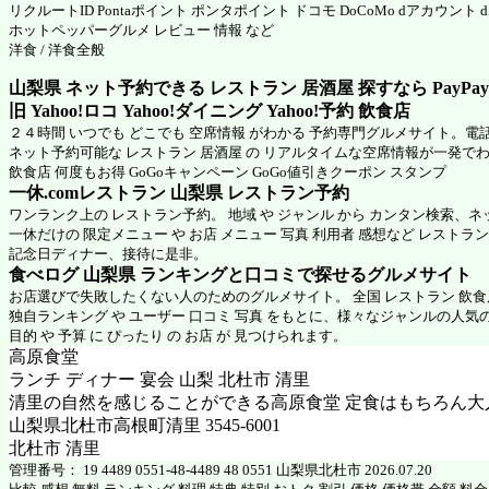
リクルートID Pontaポイント ポンタポイント ドコモ DoCoMo dアカウント
ホットペッパーグルメ
レビュー 情報 など
洋食 / 洋食全般
山梨県 ネット予約できる レストラン 居酒屋 探すなら PayPa
旧 Yahoo!ロコ Yahoo!ダイニング Yahoo!予約 飲食店
２４時間 いつでも どこでも 空席情報 がわかる 予約専門グルメサイト。電
ネット予約可能な レストラン 居酒屋 の リアルタイムな空席情報が一発で
飲食店 何度もお得 GoGoキャンペーン GoGo値引きクーポン スタンプ
一休.comレストラン 山梨県
レストラン予約
ワンランク上の レストラン予約。 地域 や ジャンル から カンタン検索、
一休だけの 限定メニュー や お店 メニュー 写真 利用者 感想など レストラ
記念日ディナー、接待に是非。
食べログ 山梨県 ランキングと口コミで探せるグルメサイト
お店選びで失敗したくない人のためのグルメサイト。 全国 レストラン 飲
独自ランキング や ユーザー 口コミ 写真 をもとに、様々なジャンルの人気
目的 や 予算 に ぴったり の お店 が 見つけられます。
高原食堂
ランチ ディナー 宴会 山梨 北杜市 清里
清里の自然を感じることができる高原食堂 定食はもちろん大
山梨県北杜市高根町清里 3545-6001
北杜市 清里
管理番号： 19 4489 0551-48-4489 48 0551 山梨県北杜市 2026.07.20