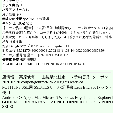
ソファー
なし
テラス席
あり
バリアフリー
なし
お子様連れOK
無線LAN接続 など Wi-Fi
未確認
キャンセル規定
など
【コース予約の場合】ご来店3日前0時以降から、コース料金の50%（1名
ご来店前日0時以降から、コース料金の100%（1名あたり）が発生します。
人数変更、キャンセル等、ありましたら、4日前までに必ずお電話でご連絡
洋食 洋食全般
お店
Googleマップ MAP
Latitude Longitude DD
地図 経度 35.91275430000000312702 緯度 138.44409269999999878564
クーポン 番号 管理 コード 97902DD35C81D2
最寄駅 最寄り駅
清里駅
2024-01-04 GOURMET COUPON INFORMATION UPDATE
店情報： 高原食堂 ［ 山梨県北杜市 ］ - 予約 割引 クーポン
2026.07.20 coupon/gourmet/19/ All rights reserved.
PC HTTPS SSL用 SSL/TLSサーバ証明書 Let's Encrypt
使用
Android iOS Apple Mac Microsoft Windows Edge Internet Explorer 
GOURMET BREAKFAST LAUNCH DINNER COUPON POINT
SELECT