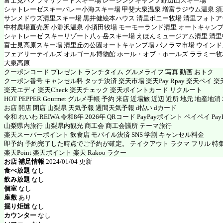
富士見パノラマリゾートスキー場 レーシングキャンプ野辺山スキー場
シャトレーゼスキーバレー小海スキー場 甲斐大泉温泉 増富ラジウム温泉 
サンメドウズ清里スキー場 黒井健絵本ハウス 清里ポニー牧場 清里フォト
中村農場直売所 小淵沢温泉 小須田牧場 モーモーランド清里 オートキャン
シャトレーゼ スキーリゾート八ヶ岳スキー場 えほんミュージアム清里 清
富士見高原スキー場 清里丘の公園オートキャンプ場 パノラマ市場 ウイン
フェアリーテイルズ オルゴール博物館 ホール・オブ・ホールズ ララミー牧
大泉高原
クーポンコード プレゼント ランチタイム グルメライフ 写真 動画 おトク
クーポン番号 キャンセル料 タッチ決済 楽天市場 楽天Pay Rpay 楽天ペイ 楽天
楽天エディ 楽天Check 楽天チェック 楽天ポイントカード リクルート
HOT PEPPER Gourmet グルメ手帳 予約 来店 近場旅 近辺 近所 地元 地産地
お店 開店 閉店 山梨県 天気予報 週間天気予報 d払い dカード
令和 れいわ REIWA 令和8年 2026年 QRコード PayPayポイント ペイペイ PayP
山梨県内旅行 山梨県内観光 商工会 商工会議所 テーマ旅行
楽天スーパーポイント 飲食店 モバイル決済 SNS 学割 キャンセル料金
即予約 予約完了した時点でご予約が確定。 テイクアウト ラクマ フリル 特
楽天Point 楽天ポイント 楽天 Rakoo ラクー
お店 補足情報
2024/01/04 更新
食べ放題
なし
飲み放題
なし
個室
なし
座敷
あり
掘り炬燵
なし
カウンター
なし