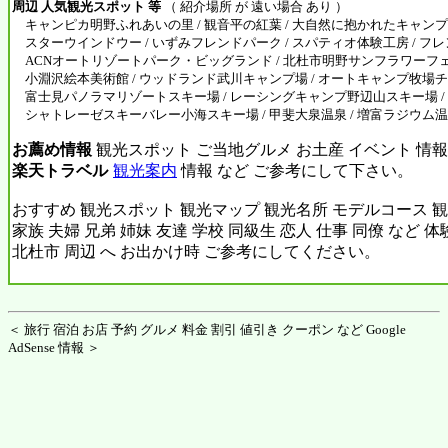
周辺 人気観光スポット 等
（ 紹介場所 が 遠い場合 あり ）
キャンピカ明野ふれあいの里 / 観音平の紅葉 / 大自然に抱かれたキャンプ
スターウインドウー / いずみフレンドパーク / スパティオ体験工房 / フレ
ACNオートリゾートパーク・ビッグランド / 北杜市明野サンフラワーフェス20
小淵沢絵本美術館 / ウッドランド武川キャンプ場 / オートキャンプ牧場チロル
富士見パノラマリゾートスキー場 / レーシングキャンプ野辺山スキー場 /
シャトレーゼスキーバレー小海スキー場 / 甲斐大泉温泉 / 増富ラジウム温泉
お薦め情報
観光スポット ご当地グルメ お土産 イベント 情報
楽天トラベル
観光案内
情報 など ご参考にして下さい。
おすすめ 観光スポット 観光マップ 観光名所 モデルコース 観
家族 夫婦 兄弟 姉妹 友達 学校 同級生 恋人 仕事 同僚 など 
北杜市 周辺 へ お出かけ時 ご参考にしてください。
＜ 旅行 宿泊 お店 予約 グルメ 料金 割引 値引き クーポン など Google
AdSense 情報 ＞