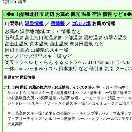
北杜市 清里
□◆■ 山梨県北杜市 周辺 お薦め 観光 温泉 宿泊 情報 など ■◆
山梨県内
温泉情報
／
宿情報
／
ゴルフ場
お薦め情報
お薦め 温泉地 地域 エリア 情報 など
石和温泉 富士河口湖温泉郷 下部温泉 湯村温泉 積翠寺温泉
富士山温泉 真木温泉 西山温泉 奈良田温泉 など
周辺 お薦め 山梨県のスキー場
サンメドウズ清里スキー場 など
楽天トラベル じゃらん るるぶトラベル JTB Yahoo!トラベ
一休.com いっきゅうコム 日本旅行 など 値引き 割引 クーポ
高原食堂 周辺情報
北杜市内 周辺 お薦め観光地 / お店情報 / インスタ映え 等
（ 只今 準備中 ）
サンメドウズ清里スキー場 / 黒井健絵本ハウス / 清里ポニー牧場 / 清里
中村農場直売所 / 小淵沢温泉 / 小須田牧場 / モーモーランド清里 オートキ
シャトレーゼ スキーリゾート八ヶ岳スキー場 / えほんミュージアム清里 
/
富士見高原スキー場 / 清里丘の公園オートキャンプ場 / パノラマ市場 / ウ
フェアリーテイルズ / オルゴール博物館 ホール・オブ・ホールズ / ララミー
大泉高原