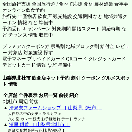
全国旅行支援 全国旅行割 / 食べて応援 食材 農林漁業 食事券
オンライン飲食予約
旅行先 土産物店 飲食店 観光施設 交通機関 など 地域共通ク
ーポン 情報 など 準備中
予約受付 キャンペーン 対象期間 開始スタート 開始時期 な
ど チャンス 情報 収集中
プレミアムクーポン券 県民割 地域ブロック割 給付金 レビュ
ー 対象店 対象施設 探す
電子マネー プリペイドカード QRコード クレジットカード
デビットカード 情報 など 準備中
山梨県北杜市 飲食店ネット予約 割引 クーポン グルメスポッ
ト 情報
全店舗 全件表示 お店一覧 前後 紹介
北杜市
周辺 前後
▲
清泉寮ファームショップ ［ 山梨県北杜市 ］
大自然の中のナチュラルカフェ
八ヶ岳 カレー 観光 お子様連れ デート ランチ
▲
清里 磯善 ［ 山梨県北杜市 ］
新鮮な食材を使った料理が絶品！