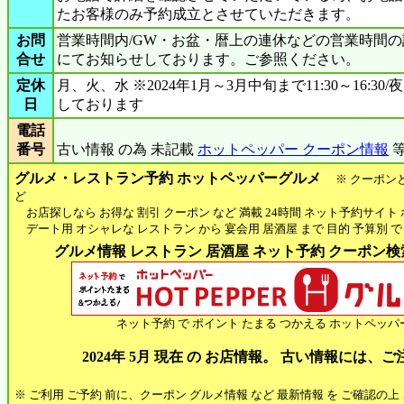
たお客様のみ予約成立とさせていただきます。
お問
営業時間内/GW・お盆・暦上の連休などの営業時間
合せ
にてお知らせしております。ご参照ください。
定休
月、火、水 ※2024年1月～3月中旬まで11:30～16:3
日
しております
電話
番号
古い情報 の為 未記載
ホットペッパー クーポン情報
等
グルメ・レストラン予約 ホットペッパーグルメ
※ クーポン
ど
お店探しなら お得な 割引 クーポン など 満載 24時間 ネット予約サイト
デート用 オシャレな レストラン から 宴会用 居酒屋 まで 目的 予算別 で
グルメ情報 レストラン 居酒屋 ネット予約 クーポン検索 
ネット予約 で ポイント たまる つかえる ホットペッパ
2024年 5月 現在 の お店情報。 古い情報には、
※ ご利用 ご予約 前に、クーポン グルメ情報 など 最新情報 を ご確認の