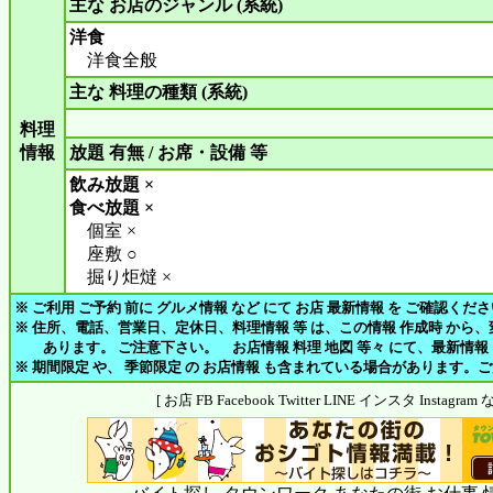
主な お店のジャンル (系統)
洋食
洋食全般
主な 料理の種類 (系統)
料理
情報
放題 有無 / お席・設備 等
飲み放題 ×
食べ放題 ×
個室 ×
座敷 ○
掘り炬燵 ×
※ ご利用 ご予約 前に グルメ情報 など にて お店 最新情報 を ご確認くだ
※ 住所、電話、営業日、定休日、料理情報 等 は、この情報 作成時 から
あります。 ご注意下さい。 お店情報 料理 地図 等々 にて、最新情報
※ 期間限定 や、 季節限定 の お店情報 も含まれている場合があります。
[ お店 FB Facebook Twitter LINE インスタ Insta