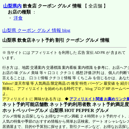
山梨県内
飲食店 クーポン グルメ 情報
【 全店舗 】
お店の種類
：
・
洋食
山梨県 クーポン グルメ 情報 blog
山梨県 飲食店ネット予約 割引 クーポン グルメ 情報
※ 当サイト には アフィリエイト を利用した 広告 宣伝 AD PR が 含まれて
います。
行き方 は、地図 交通案内 交通標識 案内看板 案内標識 を参考に、お店へ
お店の 味 グルメ 美味 等々 口コミ クチコミ 感想 評価 評判 は、個人の
言えることは、 口コミ情報 クチコミ情報 等 くちこみ を信じるかは、あ
Yahoo! 楽天市場 等 人気商品 限定商品 の 格安 特売 バーゲン 最安値 を 
簡単に、アフィリエイト を始められる時代です。blog ブログ HP ホーム
よ。
アフィリエイト に 興味がある方 は、◆
アフィリエイト関連 お薦めリンク
ネット予約可能店舗数 ネット予約利用者数 ネット予約満足度 N
ホットペッパーグルメ 山梨県
HOT PEPPER グルメ
グルメ情報 お店探しなら お得なクーポン満載 ２４時間ネット予約サイト
人気の特集や季節のおすすめ情報から簡単お店検索。デート オシャレなレ
居酒屋まで、目的や予算別に探せます。割引クーポンなど、お得なお店探