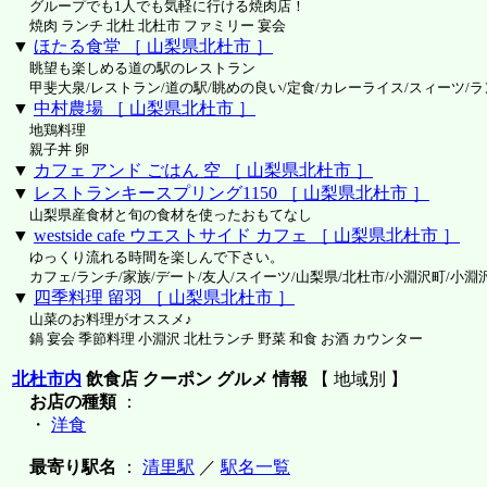
グループでも1人でも気軽に行ける焼肉店！
焼肉 ランチ 北杜 北杜市 ファミリー 宴会
▼
ほたる食堂 ［ 山梨県北杜市 ］
眺望も楽しめる道の駅のレストラン
甲斐大泉/レストラン/道の駅/眺めの良い/定食/カレーライス/スィーツ/ラ
▼
中村農場 ［ 山梨県北杜市 ］
地鶏料理
親子丼 卵
▼
カフェ アンド ごはん 空 ［ 山梨県北杜市 ］
▼
レストランキースプリング1150 ［ 山梨県北杜市 ］
山梨県産食材と旬の食材を使ったおもてなし
▼
westside cafe ウエストサイド カフェ ［ 山梨県北杜市 ］
ゆっくり流れる時間を楽しんで下さい。
カフェ/ランチ/家族/デート/友人/スイーツ/山梨県/北杜市/小淵沢町/小淵
▼
四季料理 留羽 ［ 山梨県北杜市 ］
山菜のお料理がオススメ♪
鍋 宴会 季節料理 小淵沢 北杜ランチ 野菜 和食 お酒 カウンター
北杜市内
飲食店 クーポン グルメ 情報
【 地域別 】
お店の種類
：
・
洋食
最寄り駅名
：
清里駅
／
駅名一覧