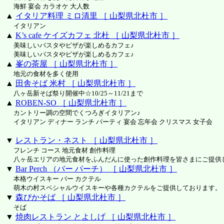
海鮮 宴会 カラオケ 大人数
▲
イタリア料理 ミロ清里 ［ 山梨県北杜市 ］
イタリアン
▲
K’s cafe ケイズカフェ 北杜 ［ 山梨県北杜市 ］
美味しいパスタやピザが楽しめるカフェ♪
美味しいパスタやピザが楽しめるカフェ♪
▲
峯の茶屋 ［ 山梨県北杜市 ］
地元の食材を多く使用
▲
田舎そば 米村 ［ 山梨県北杜市 ］
八ヶ岳新そば祭り開催中☆10/25～11/21まで
▲
ROBEN-SO ［ 山梨県北杜市 ］
カントリー調の空間でくつろぎイタリアン♪
イタリアン ディナー ランチ パーティ 宴会 忘年会 クリスマス 女子会
▼
レストラン・ネスト ［ 山梨県北杜市 ］
フレンチ コース 地元食材 創作料理
八ヶ岳エリアの地元食材をふんだんに使った創作料理を皆さまにご提供
▼
Bar Perch （バー パーチ） ［ 山梨県北杜市 ］
本格ウイスキー バー カクテル
萌木の村スペシャルウイスキーや各種カクテルをご提供しております。
▼
森ぴかそば ［ 山梨県北杜市 ］
そば
▼
焼肉レストラン とよしげ ［ 山梨県北杜市 ］