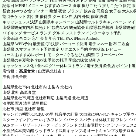
比較 感想 無料 ランキング 料理 特典 特別 おトク 割引 価格 価格帯 金額 料
記念日 MENU メニュー おすすめコース 食事 掘りごたつ 掘りこたつ 限定 限定
昼食 おやつ 夕食 ディナー 晩飯 夜食 ブランチ 飲み会 同窓会 女子会 大人の
割引チケット 割引券 優待券 クーポン券 店内 外観 個室 設備
キャッシュレス決済 山梨県キャンペーン 山梨県ウルトラキャンペーン マ
山梨県観光案内所 観光ナビ 観光NAVI 観光協会 山梨県観光施設 山梨県観光
バイキング サービス ランチ グルメ レストラン インターネット予約
空席確認 合コン 忘年会 新年会 TEL FAX iPhone Android
山梨県 WEB予約 最安値 QR決済 バーコード決済 電子マネー 財布 二次会
山梨県 スマフォ ネット予約限定 リクエスト予約 空席状況 レビュー
コース おすすめレポート モニター / ぐるなび 山梨県 フリーペーパー
山梨県の春夏秋冬 旬の味 季節の料理 季節の味覚 値引き
キャッシュレス化 / 食べログ / 一休レストラン / 電子決済 飲食店 ポイント
店情報：
高原食堂
[ 山梨県北杜市 ]
洋食 洋食全般
山梨県北杜市内 北杜市内 山梨内 北杜内
山梨 北杜 高原食堂
山梨県北杜市周辺 北杜市周辺 山梨周辺 北杜周辺
清里駅周辺 清里 清里周辺
北杜市 清里 北杜市 清里
キャンピカ明野ふれあいの里 観音平の紅葉 大自然に抱かれたキャンプ場ウ
スターウインドウー いずみフレンドパーク スパティオ体験工房 フレンド
ACNオートリゾートパーク・ビッグランド 北杜市明野サンフラワーフェス20
小淵沢絵本美術館 ウッドランド武川キャンプ場 オートキャンプ牧場チロル