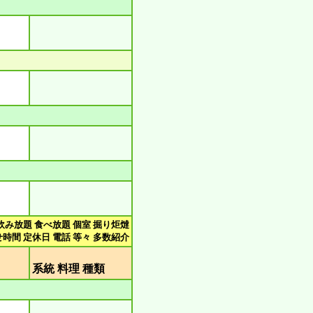
飲み放題 食べ放題 個室 掘り炬燵
時間 定休日 電話 等々 多数紹介
類
系統 料理 種類