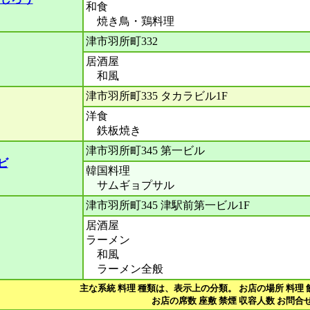
和食
焼き鳥・鶏料理
津市羽所町332
居酒屋
和風
津市羽所町335 タカラビル1F
洋食
鉄板焼き
津市羽所町345 第一ビル
ビ
韓国料理
サムギョプサル
津市羽所町345 津駅前第一ビル1F
居酒屋
ラーメン
和風
ラーメン全般
主な系統 料理 種類は、表示上の分類。 お店の場所 料理 
お店の席数 座敷 禁煙 収容人数 お問合せ