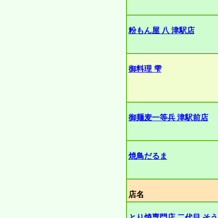
粉もん屋 八 津駅店
御料理 雫
御麺麦一等兵 津駅前店
焼鳥だるま
店名
とり焼専門店 二代目 そ