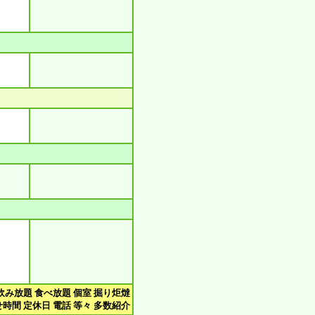
飲み放題 食べ放題 個室 掘り炬燵
時間 定休日 電話 等々 多数紹介