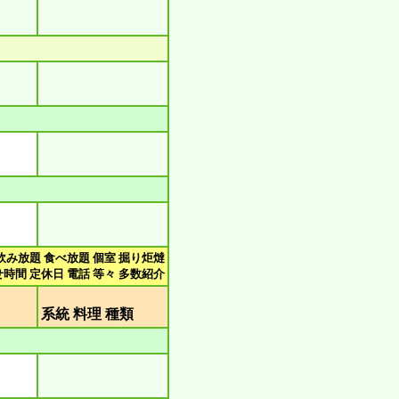
飲み放題 食べ放題 個室 掘り炬燵
時間 定休日 電話 等々 多数紹介
類
系統 料理 種類