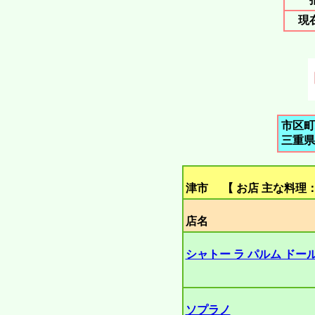
現
市区町
三重県
津市 【 お店 主な料理：
店名
シャトー ラ パルム ドー
ソプラノ