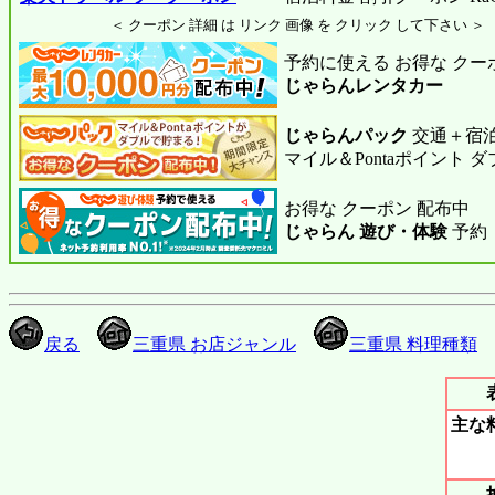
＜ クーポン 詳細 は リンク 画像 を クリック して下さい ＞
予約に使える お得な クー
じゃらんレンタカー
じゃらんパック
交通＋宿泊
マイル＆Pontaポイント 
お得な クーポン 配布中
じゃらん 遊び・体験
予約
戻る
三重県 お店ジャンル
三重県 料理種類
主な