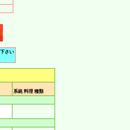
下さい
類
系統 料理 種類