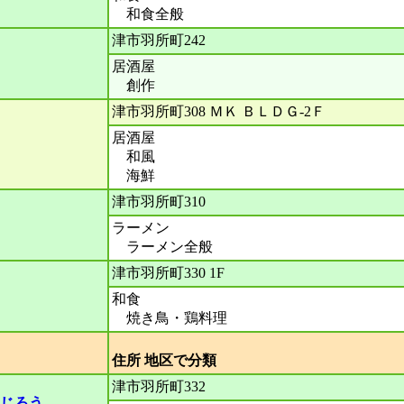
和食全般
津市羽所町242
居酒屋
創作
津市羽所町308 ＭＫ ＢＬＤＧ-2Ｆ
居酒屋
和風
海鮮
津市羽所町310
ラーメン
ラーメン全般
津市羽所町330 1F
和食
焼き鳥・鶏料理
住所 地区で分
津市羽所町332
うじろう