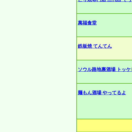
萬福食堂
鉄板焼 てんてん
ソウル路地裏酒場 トッケ
麺もん酒場 やってるよ