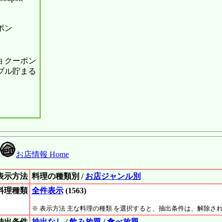
ポン
 クーポン
ダブル貯まる
お店情報 Home
表示方法
料理の種類別 /
お店ジャンル別
料理種類
全件表示
(1563)
※ 表示方法 主な料理の種類 を選択すると、抽出条件は、解除さ
抽出条件
抽出なし
/
飲み放題
/
食べ放題