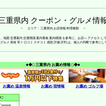
三重県内 クーポン・グルメ情
－
－
エリア： 三重県内 お店情報 料理種類
は、地図 交通案内 交通標識 案内看板 案内標識 を参考に、お店へ アクセス し
 グルメ 美味 等々 口コミ クチコミ 感想 評価 評判 は、個人の判断で参考に
■◆□ 三重県内 お薦め情報 □◆■
お薦め 温泉情報
お薦め 宿情報
お薦め ゴルフ場
□
upon