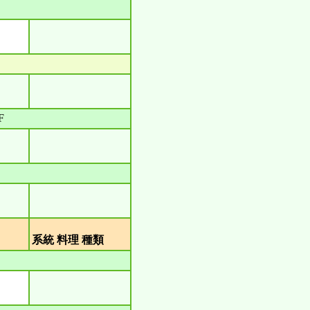
F
類
系統 料理 種類