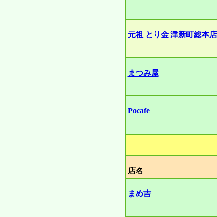
元祖 とり金 津新町総本店
まつみ屋
Pocafe
店名
まめ吉