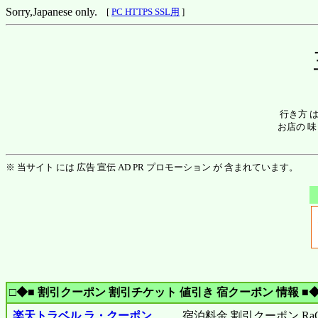
Sorry,Japanese only.
[
PC HTTPS SSL用
]
行き方 
お店の 味
※ 当サイト には 広告 宣伝 AD PR プロモーション が 含まれています。
□◆■ 割引クーポン 割引チケット 値引き 宿クーポン 情報 ■◆
楽天トラベル ラ・クーポン
宿泊料金 割引クーポン RaCo