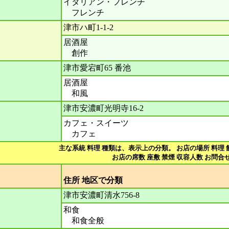
イタリアン・フレンチ
フレンチ
津市ハ町1-1-2
居酒屋
創作
津市愛宕町65 番池
居酒屋
和風
津市安濃町光明寺16-2
カフェ・スイーツ
カフェ
主な系統 料理 種類は、表示上の分類。 お店の場所 料理 
お店の席数 座敷 禁煙 収容人数 お問合せ
住所 地区で分
津市安濃町清水756-8
和食
和食全般