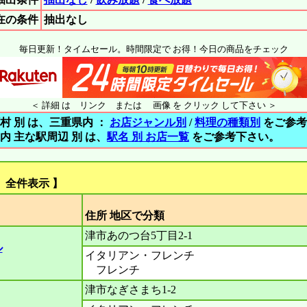
在の条件
抽出なし
毎日更新！タイムセール。時間限定で お得！今日の商品をチェック
＜ 詳細 は リンク または 画像 を クリック して下さい ＞
村 別 は、三重県内 ：
お店ジャンル別
/
料理の種類別
をご参考
内 主な駅周辺 別 は、
駅名 別 お店一覧
をご参考下さい。
 全件表示 】
住所 地区で分
津市あのつ台5丁目2-1
ル
イタリアン・フレンチ
フレンチ
津市なぎさまち1-2