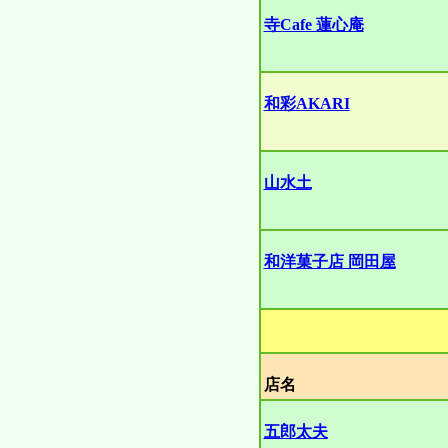
寺Cafe 蓮心庵
和彩AKARI
山水土
和洋菓子店 岡田屋
店名
五郎太夫