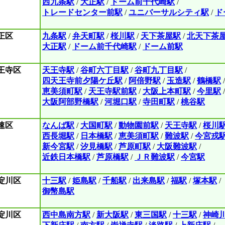
西九条駅
/
大正駅
/
ドーム前千代崎駅
/
トレードセンター前駅
/
ユニバーサルシティ駅
/
ド
正区
九条駅
/
弁天町駅
/
桜川駅
/
天下茶屋駅
/
北天下茶
大正駅
/
ドーム前千代崎駅
/
ドーム前駅
王寺区
天王寺駅
/
谷町六丁目駅
/
谷町九丁目駅
/
四天王寺前夕陽ケ丘駅
/
阿倍野駅
/
玉造駅
/
鶴橋駅
/
恵美須町駅
/
天王寺駅前駅
/
大阪上本町駅
/
今里駅
/
大阪阿部野橋駅
/
河堀口駅
/
寺田町駅
/
桃谷駅
速区
なんば駅
/
大国町駅
/
動物園前駅
/
天王寺駅
/
桜川
西長堀駅
/
日本橋駅
/
恵美須町駅
/
難波駅
/
今宮戎
新今宮駅
/
汐見橋駅
/
芦原町駅
/
大阪難波駅
/
近鉄日本橋駅
/
芦原橋駅
/
ＪＲ難波駅
/
今宮駅
淀川区
十三駅
/
姫島駅
/
千船駅
/
出来島駅
/
福駅
/
塚本駅
/
御幣島駅
淀川区
西中島南方駅
/
新大阪駅
/
東三国駅
/
十三駅
/
神崎