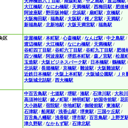
天神橋筋六丁目駅
/
南森町駅
/
中之島駅
/
渡辺橋駅
/
大江橋駅
/
なにわ橋駅
/
天満橋駅
/
西梅田駅
/
肥後
阿波座駅
/
野田阪神駅
/
北浜駅
/
扇町駅
/
京橋駅
/
大阪梅田駅
/
福島駅
/
大阪駅
/
桜ノ宮駅
/
天満駅
/
新福島駅
/
北新地駅
/
大阪天満宮駅
/
福島駅
央区
淀屋橋駅
/
本町駅
/
心斎橋駅
/
なんば駅
/
中之島駅
/
渡辺橋駅
/
大江橋駅
/
なにわ橋駅
/
天満橋駅
/
谷町四丁目駅
/
谷町六丁目駅
/
谷町九丁目駅
/
肥後
四ツ橋駅
/
阿波座駅
/
堺筋本町駅
/
森ノ宮駅
/
松屋
玉造駅
/
大阪ビジネスパーク駅
/
日本橋駅
/
鶴橋駅
/
北浜駅
/
長堀橋駅
/
京橋駅
/
難波駅
/
大阪難波駅
/
近鉄日本橋駅
/
大阪上本町駅
/
大阪城公園駅
/
ＪＲ
大阪城北詰駅
/
西大橋駅
中百舌鳥駅
/
七道駅
/
堺駅
/
湊駅
/
石津川駅
/
大和川
高須神社駅
/
綾ノ町駅
/
神明町駅
/
妙国寺前駅
/
花
大小路駅
/
宿院駅
/
寺地町駅
/
御陵前駅
/
東湊駅
/
石津駅
/
船尾駅
/
浅香山駅
/
堺東駅
/
三国ケ丘駅
/
百舌鳥八幡駅
/
浅香駅
/
堺市駅
/
百舌鳥駅
/
上野芝
津久野駅
/
なかもず駅
/
石津北駅