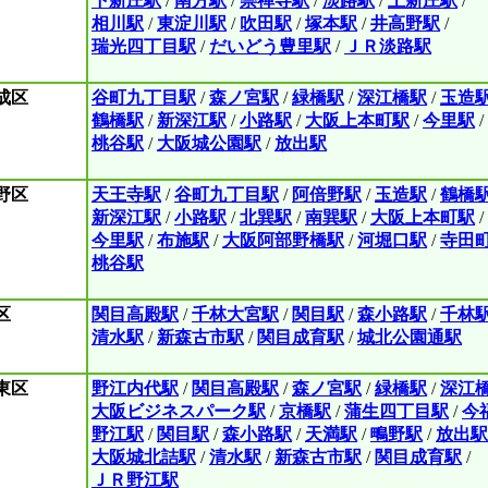
下新庄駅
/
南方駅
/
崇禅寺駅
/
淡路駅
/
上新庄駅
/
相川駅
/
東淀川駅
/
吹田駅
/
塚本駅
/
井高野駅
/
瑞光四丁目駅
/
だいどう豊里駅
/
ＪＲ淡路駅
成区
谷町九丁目駅
/
森ノ宮駅
/
緑橋駅
/
深江橋駅
/
玉造
鶴橋駅
/
新深江駅
/
小路駅
/
大阪上本町駅
/
今里駅
/
桃谷駅
/
大阪城公園駅
/
放出駅
野区
天王寺駅
/
谷町九丁目駅
/
阿倍野駅
/
玉造駅
/
鶴橋
新深江駅
/
小路駅
/
北巽駅
/
南巽駅
/
大阪上本町駅
/
今里駅
/
布施駅
/
大阪阿部野橋駅
/
河堀口駅
/
寺田
桃谷駅
区
関目高殿駅
/
千林大宮駅
/
関目駅
/
森小路駅
/
千林
清水駅
/
新森古市駅
/
関目成育駅
/
城北公園通駅
東区
野江内代駅
/
関目高殿駅
/
森ノ宮駅
/
緑橋駅
/
深江
大阪ビジネスパーク駅
/
京橋駅
/
蒲生四丁目駅
/
今
野江駅
/
関目駅
/
森小路駅
/
天満駅
/
鴫野駅
/
放出駅
大阪城北詰駅
/
清水駅
/
新森古市駅
/
関目成育駅
/
ＪＲ野江駅