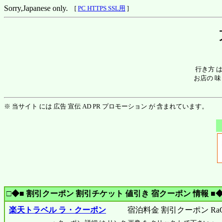
Sorry,Japanese only.
[
PC HTTPS SSL用
]
行き方 
お店の 味
※ 当サイト には 広告 宣伝 AD PR プロモーション が 含まれています。
□◆■ 割引クーポン 割引チケット 値引き 宿クーポン 情報 ■◆
楽天トラベル ラ・クーポン
宿泊料金 割引クーポン RaCo