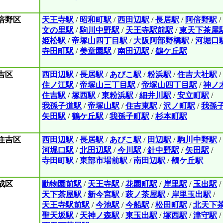
倍野区
天王寺駅
/
昭和町駅
/
西田辺駅
/
長居駅
/
阿倍野駅
/
文の里駅
/
駒川中野駅
/
天王寺駅前駅
/
東天下茶屋
姫松駅
/
帝塚山四丁目駅
/
大阪阿部野橋駅
/
河堀口
寺田町駅
/
美章園駅
/
南田辺駅
/
鶴ケ丘駅
吉区
西田辺駅
/
長居駅
/
あびこ駅
/
粉浜駅
/
住吉大社駅
/
住ノ江駅
/
帝塚山三丁目駅
/
帝塚山四丁目駅
/
神ノ
住吉駅
/
塚西駅
/
東粉浜駅
/
細井川駅
/
安立町駅
/
我孫子道駅
/
帝塚山駅
/
住吉東駅
/
沢ノ町駅
/
我孫
矢田駅
/
鶴ケ丘駅
/
我孫子町駅
/
杉本町駅
住吉区
西田辺駅
/
長居駅
/
あびこ駅
/
田辺駅
/
駒川中野駅
/
河堀口駅
/
北田辺駅
/
今川駅
/
針中野駅
/
矢田駅
/
寺田町駅
/
東部市場前駅
/
南田辺駅
/
鶴ケ丘駅
成区
動物園前駅
/
天王寺駅
/
花園町駅
/
岸里駅
/
玉出駅
/
天下茶屋駅
/
新今宮駅
/
萩ノ茶屋駅
/
岸里玉出駅
/
天王寺駅前駅
/
今池駅
/
今船駅
/
松田町駅
/
北天下
聖天坂駅
/
天神ノ森駅
/
東玉出駅
/
塚西駅
/
津守駅
/