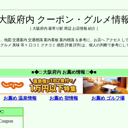
大阪府内 クーポン・グルメ情
［ 大阪府内 最寄り駅 周辺 お店情報 紹介 ］
は、地図 交通案内 交通標識 案内看板 案内標識 を参考に、お店へ アクセス し
 グルメ 美味 等々 口コミ クチコミ 感想 評価 評判 は、個人の判断で参考に
■◆□ 大阪府内 お薦め情報 □◆■
お薦め 温泉情報
お薦め 宿情報
お薦め ゴルフ場
□
upon