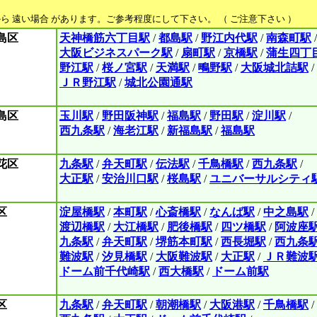
ら 遠い場合 があります。ご参考程度にして下さい。 （ ご注意下さい ）
島区
天神橋筋六丁目駅
/
都島駅
/
野江内代駅
/
南森町駅
/
大阪ビジネスパーク駅
/
扇町駅
/
京橋駅
/
蒲生四丁
野江駅
/
桜ノ宮駅
/
天満駅
/
鴫野駅
/
大阪城北詰駅
/
ＪＲ野江駅
/
城北公園通駅
島区
玉川駅
/
野田阪神駅
/
福島駅
/
野田駅
/
淀川駅
/
西九条駅
/
海老江駅
/
新福島駅
/
福島駅
花区
九条駅
/
弁天町駅
/
伝法駅
/
千鳥橋駅
/
西九条駅
/
大正駅
/
安治川口駅
/
桜島駅
/
ユニバーサルシティ
区
淀屋橋駅
/
本町駅
/
心斎橋駅
/
なんば駅
/
中之島駅
/
渡辺橋駅
/
大江橋駅
/
肥後橋駅
/
四ツ橋駅
/
阿波座
九条駅
/
弁天町駅
/
堺筋本町駅
/
西長堀駅
/
西九条
難波駅
/
汐見橋駅
/
大阪難波駅
/
大正駅
/
ＪＲ難波
ドーム前千代崎駅
/
西大橋駅
/
ドーム前駅
区
九条駅
/
弁天町駅
/
朝潮橋駅
/
大阪港駅
/
千鳥橋駅
/