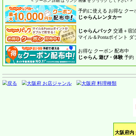
＜ クーポン 詳細 は リンク 画像 を クリック して下さい ＞
予約に使える お得な クー
じゃらんレンタカー
じゃらんパック
交通＋宿泊
マイル＆Pontaポイント 
お得な クーポン 配布中
じゃらん 遊び・体験
予約
戻る
大阪府 お店ジャンル
大阪府 料理種類
大阪府内 