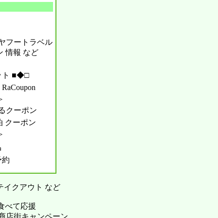
ル ヤフートラベル
ン 情報 など
ト ■◆□
aCoupon
＞
るクーポン
宿泊 クーポン
＞
中
予約
 テイクアウト など
 食べて応援
o To 商店街キャンペーン