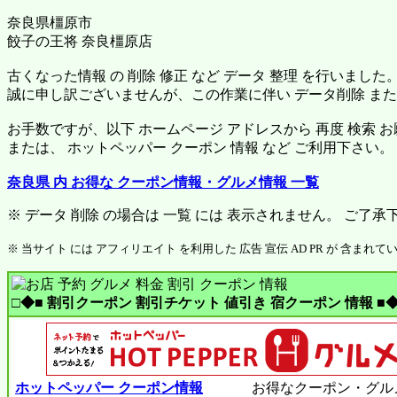
奈良県橿原市
餃子の王将 奈良橿原店
古くなった情報 の 削除 修正 など データ 整理 を行いました
誠に申し訳ございませんが、この作業に伴い データ削除 または
お手数ですが、以下 ホームページ アドレスから 再度 検索 
または、 ホットペッパー クーポン 情報 など ご利用下さい。
奈良県 内 お得な クーポン情報・グルメ情報 一覧
※ データ 削除 の場合は 一覧 には 表示されません。 ご了承
※ 当サイト には アフィリエイト を利用した 広告 宣伝 AD PR が 含まれて
□◆■ 割引クーポン 割引チケット 値引き 宿クーポン 情報 ■◆
ホットペッパー クーポン情報
お得なクーポン・グル