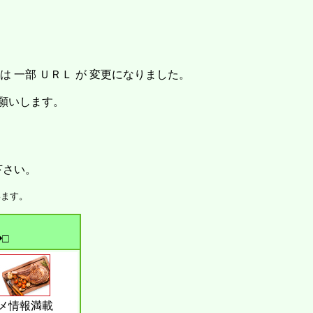
。
 一部 ＵＲＬ が 変更になりました。
お願いします。
下さい。
います。
□
メ情報満載