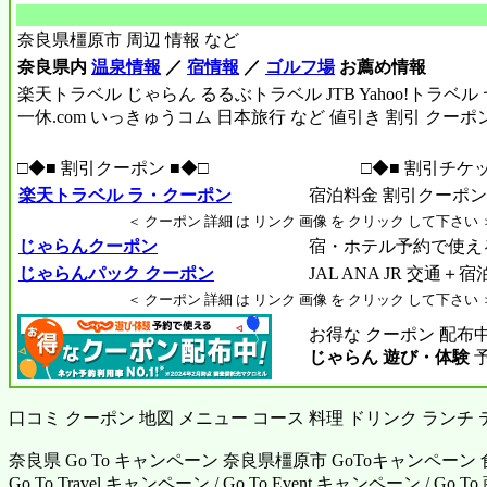
奈良県橿原市 周辺 情報 など
奈良県内
温泉情報
／
宿情報
／
ゴルフ場
お薦め情報
楽天トラベル じゃらん るるぶトラベル JTB Yahoo!トラベ
一休.com いっきゅうコム 日本旅行 など 値引き 割引 クーポ
□◆■ 割引クーポン ■◆□
□◆■ 割引チケッ
楽天トラベル ラ・クーポン
宿泊料金 割引クーポン R
＜ クーポン 詳細 は リンク 画像 を クリック して下さい 
じゃらんクーポン
宿・ホテル予約で使え
じゃらんパック クーポン
JAL ANA JR 交通＋
＜ クーポン 詳細 は リンク 画像 を クリック して下さい 
お得な クーポン 配布
じゃらん 遊び・体験
口コミ クーポン 地図 メニュー コース 料理 ドリンク ランチ
奈良県 Go To キャンペーン 奈良県橿原市 GoToキャンペーン
Go To Travel キャンペーン / Go To Event キャンペーン / G