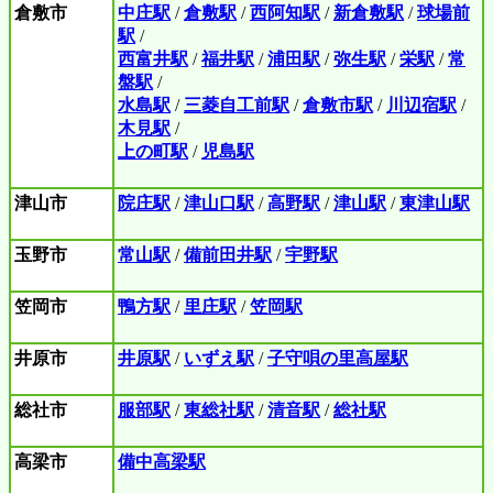
倉敷市
中庄駅
/
倉敷駅
/
西阿知駅
/
新倉敷駅
/
球場前
駅
/
西富井駅
/
福井駅
/
浦田駅
/
弥生駅
/
栄駅
/
常
盤駅
/
水島駅
/
三菱自工前駅
/
倉敷市駅
/
川辺宿駅
/
木見駅
/
上の町駅
/
児島駅
津山市
院庄駅
/
津山口駅
/
高野駅
/
津山駅
/
東津山駅
玉野市
常山駅
/
備前田井駅
/
宇野駅
笠岡市
鴨方駅
/
里庄駅
/
笠岡駅
井原市
井原駅
/
いずえ駅
/
子守唄の里高屋駅
総社市
服部駅
/
東総社駅
/
清音駅
/
総社駅
高梁市
備中高梁駅