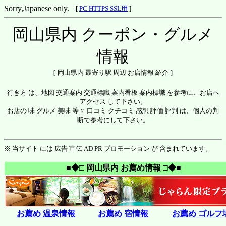
Sorry,Japanese only.
[
PC HTTPS SSL用
]
岡山県内 クーポン・グルメ
情報
［ 岡山県内 最寄り駅 周辺 お店情報 紹介 ］
行き方 は、地図 交通案内 交通標識 案内看板 案内標識 を参考に、お店へ
アクセス して下さい。
お店の 味 グルメ 美味 等々 口コミ クチコミ 感想 評価 評判 は、個人の判
断で参考にして下さい。
※ 当サイト には 広告 宣伝 AD PR プロモーション が 含まれています。
■◆□ 岡山県内 お薦め情報 □◆■
お薦め 温泉情報
お薦め 宿情報
お薦め ゴルフ