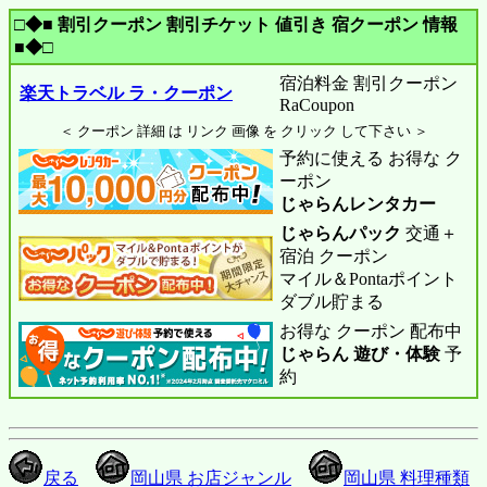
□◆■ 割引クーポン 割引チケット 値引き 宿クーポン 情報
■◆□
宿泊料金 割引クーポン
楽天トラベル ラ・クーポン
RaCoupon
＜ クーポン 詳細 は リンク 画像 を クリック して下さい ＞
予約に使える お得な ク
ーポン
じゃらんレンタカー
じゃらんパック
交通＋
宿泊 クーポン
マイル＆Pontaポイント
ダブル貯まる
お得な クーポン 配布中
じゃらん 遊び・体験
予
約
戻る
岡山県 お店ジャンル
岡山県 料理種類