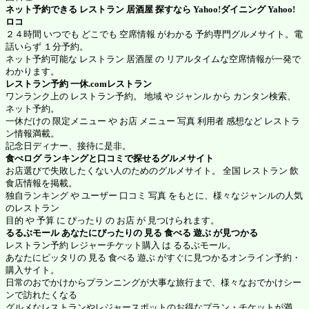
ネット予約できる レストラン 居酒屋 探すなら Yahoo!ダイニング
Yahoo!
ロコ
２４時間 いつでも どこでも 空席情報 がわかる 予約専門グルメサイト。電
話いらず １分予約。
ネット予約可能な レストラン 居酒屋 の リアルタイムな空席情報が一発で
わかります。
レストラン予約
一休.comレストラン
ワンランク上の レストラン予約。 地域 や ジャンル から カンタン検索、
ネット予約。
一休だけの 限定メニュー や お店 メニュー 写真 利用者 感想など レストラ
ン情報満載。
記念日ディナー、接待に是非。
食べログ
ランキングと口コミで探せるグルメサイト
お店選びで失敗したくない人のためのグルメサイト。 全国 レストラン 飲
食店情報を掲載。
独自ランキング や ユーザー 口コミ 写真 をもとに、様々なジャンルの人気
のレストラン
目的 や 予算 に ぴったり の お店 が 見つけられます。
るるぶモール
あなたにぴったりの 見る 食べる 遊ぶ が見つかる
レストラン予約 レジャーチケット購入 は るるぶモール。
あなたにピッタリの 見る 食べる 遊ぶ がすぐに見つかるオンライン予約・
購入サイト。
日常のおでかけからプランニングが大事な旅行まで、様々なおでかけシー
ンで訪れたくなる
グルメなレストランやレジャースポットのお得なプラン・チケットが満