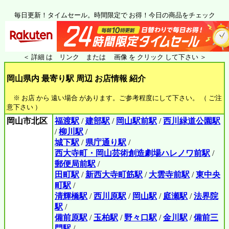
毎日更新！タイムセール。時間限定で お得！今日の商品をチェック
＜ 詳細 は リンク または 画像 を クリック して下さい ＞
岡山県内 最寄り駅 周辺 お店情報 紹介
※ お店 から 遠い場合 があります。ご参考程度にして下さい。 （ ご注
意下さい ）
岡山市北区
福渡駅
/
建部駅
/
岡山駅前駅
/
西川緑道公園駅
/
柳川駅
/
城下駅
/
県庁通り駅
/
西大寺町・岡山芸術創造劇場ハレノワ前駅
/
郵便局前駅
/
田町駅
/
新西大寺町筋駅
/
大雲寺前駅
/
東中央
町駅
/
清輝橋駅
/
西川原駅
/
岡山駅
/
庭瀬駅
/
法界院
駅
/
備前原駅
/
玉柏駅
/
野々口駅
/
金川駅
/
備前三
門駅
/