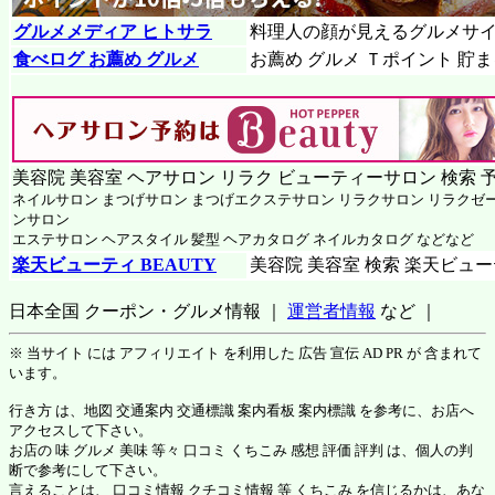
グルメメディア ヒトサラ
料理人の顔が見えるグルメサ
食べログ お薦め グルメ
お薦め グルメ Ｔポイント 貯
美容院 美容室 ヘアサロン リラク ビューティーサロン 検索 
ネイルサロン まつげサロン まつげエクステサロン リラクサロン リラクゼ
ンサロン
エステサロン ヘアスタイル 髪型 ヘアカタログ ネイルカタログ などなど
楽天ビューティ BEAUTY
美容院 美容室 検索 楽天ビュ
日本全国 クーポン・グルメ情報 ｜
運営者情報
など ｜
※ 当サイト には アフィリエイト を利用した 広告 宣伝 AD PR が 含まれて
います。
行き方 は、地図 交通案内 交通標識 案内看板 案内標識 を参考に、お店へ
アクセスして下さい。
お店の 味 グルメ 美味 等々 口コミ くちこみ 感想 評価 評判 は、個人の判
断で参考にして下さい。
言えることは、 口コミ情報 クチコミ情報 等 くちこみ を信じるかは、あな