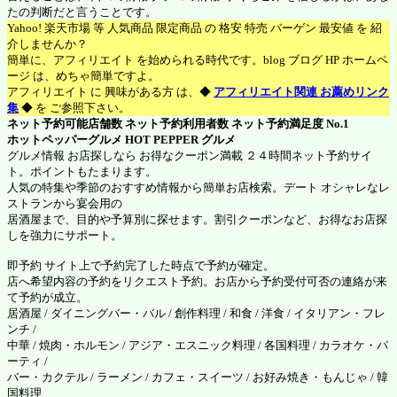
たの判断だと言うことです。
Yahoo! 楽天市場 等 人気商品 限定商品 の 格安 特売 バーゲン 最安値 を 紹
介しませんか？
簡単に、アフィリエイト を始められる時代です。blog ブログ HP ホームペ
ージ は、めちゃ簡単ですよ。
アフィリエイト に 興味がある方 は、◆
アフィリエイト関連 お薦めリンク
集
◆ を ご参照下さい。
ネット予約可能店舗数 ネット予約利用者数 ネット予約満足度 No.1
ホットペッパーグルメ
HOT PEPPER グルメ
グルメ情報 お店探しなら お得なクーポン満載 ２４時間ネット予約サイ
ト。ポイントもたまります。
人気の特集や季節のおすすめ情報から簡単お店検索。デート オシャレなレ
ストランから宴会用の
居酒屋まで、目的や予算別に探せます。割引クーポンなど、お得なお店探
しを強力にサポート。
即予約 サイト上で予約完了した時点で予約が確定。
店へ希望内容の予約をリクエスト予約。お店から予約受付可否の連絡が来
て予約が成立。
居酒屋 / ダイニングバー・バル / 創作料理 / 和食 / 洋食 / イタリアン・フレ
ンチ /
中華 / 焼肉・ホルモン / アジア・エスニック料理 / 各国料理 / カラオケ・パ
ーティ /
バー・カクテル / ラーメン / カフェ・スイーツ / お好み焼き・もんじゃ / 韓
国料理