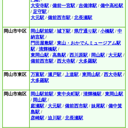
大安寺駅
/
備前一宮駅
/
吉備津駅
/
備中高松駅
/
足守駅
/
大元駅
/
備前西市駅
/
北長瀬駅
岡山市中区
岡山駅前駅
/
城下駅
/
県庁通り駅
/
小橋駅
/
中
納言駅
/
門田屋敷駅
/
東山・おかでんミュージアム駅
駅
/
清輝橋駅
/
東岡山駅
/
高島駅
/
西川原駅
/
岡山駅
/
大元駅
/
備前西市駅
/
西大寺駅
/
大多羅駅
岡山市東区
万富駅
/
瀬戸駅
/
上道駅
/
東岡山駅
/
西大寺駅
/
大多羅駅
岡山市南区
岡山駅前駅
/
東中央町駅
/
清輝橋駅
/
東岡山駅
/
岡山駅
/
庭瀬駅
/
大元駅
/
備前西市駅
/
妹尾駅
/
備中箕
島駅
/
彦崎駅
/
迫川駅
/
北長瀬駅