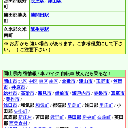
苫田郡鏡野
院庄駅
/
津山駅
町
勝田郡勝央
勝間田駅
町
久米郡久米
誕生寺駅
南町
※ お店 から 遠い場合 があります。ご参考程度にして下さ
い。 （ ご注意下さい ）
岡山県内 宿情報 / 車 バイク 自転車 飲んだら乗るな！
岡山市
北区
中区
東区
南区
/
倉敷市
/
津山市
/
玉野市
/
笠岡
市
/
井原市
/
総社市
/
高梁市
/
新見市
/
備前市
/
瀬戸内市
/
赤磐市
/
真庭市
/
美作市
/
浅口市
/
和気郡
和気町
/
都窪郡
早島町
/
浅口郡
里庄町
/
小
田郡
矢掛町
/
真庭郡
新庄村
/
苫田郡
鏡野町
/
勝田郡
勝央町
奈義町
/
英田
郡
西粟倉村
/