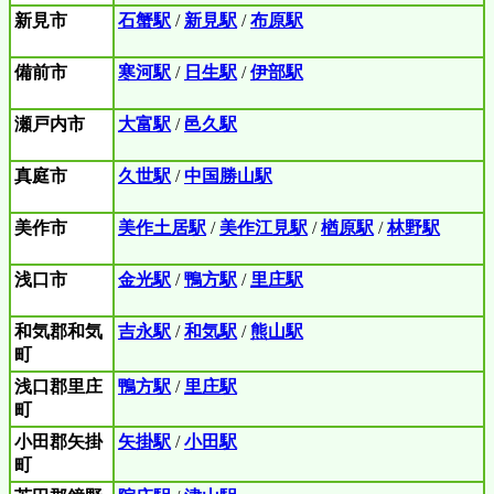
新見市
石蟹駅
/
新見駅
/
布原駅
備前市
寒河駅
/
日生駅
/
伊部駅
瀬戸内市
大富駅
/
邑久駅
真庭市
久世駅
/
中国勝山駅
美作市
美作土居駅
/
美作江見駅
/
楢原駅
/
林野駅
浅口市
金光駅
/
鴨方駅
/
里庄駅
和気郡和気
吉永駅
/
和気駅
/
熊山駅
町
浅口郡里庄
鴨方駅
/
里庄駅
町
小田郡矢掛
矢掛駅
/
小田駅
町