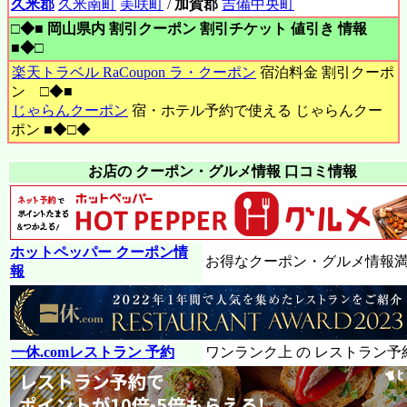
久米郡
久米南町
美咲町
/
加賀郡
吉備中央町
□◆■ 岡山県内 割引クーポン 割引チケット 値引き 情報
■◆□
楽天トラベル RaCoupon ラ・クーポン
宿泊料金 割引クーポ
ン □◆■
じゃらんクーポン
宿・ホテル予約で使える じゃらんクー
ポン ■◆□◆
お店の クーポン・グルメ情報 口コミ情報
ホットペッパー クーポン情
お得なクーポン・グルメ情報
報
一休.comレストラン 予約
ワンランク上 の レストラン予