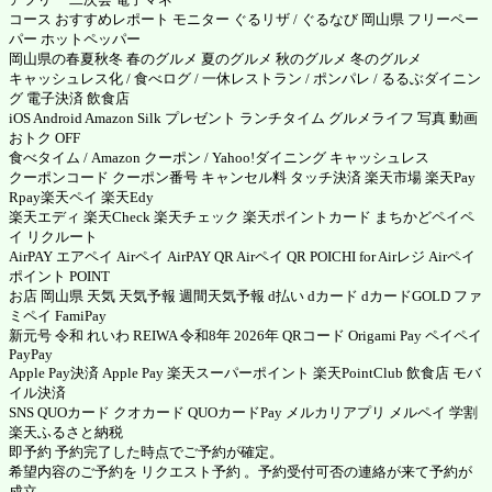
コース おすすめレポート モニター ぐるリザ / ぐるなび 岡山県 フリーペー
パー ホットペッパー
岡山県の春夏秋冬 春のグルメ 夏のグルメ 秋のグルメ 冬のグルメ
キャッシュレス化 / 食べログ / 一休レストラン / ポンパレ / るるぶダイニン
グ 電子決済 飲食店
iOS Android Amazon Silk プレゼント ランチタイム グルメライフ 写真 動画
おトク OFF
食べタイム
/
Amazon クーポン
/ Yahoo!ダイニング キャッシュレス
クーポンコード クーポン番号 キャンセル料 タッチ決済
楽天市場
楽天Pay
Rpay
楽天ペイ
楽天Edy
楽天エディ
楽天Check
楽天チェック
楽天ポイントカード まちかどペイペ
イ リクルート
AirPAY エアペイ
Airペイ
AirPAY QR
Airペイ QR
POICHI for Airレジ
Airペイ
ポイント POINT
お店 岡山県 天気 天気予報 週間天気予報 d払い dカード dカードGOLD ファ
ミペイ FamiPay
新元号 令和 れいわ REIWA 令和8年 2026年 QRコード
Origami Pay
ペイペイ
PayPay
Apple Pay決済
Apple Pay
楽天スーパーポイント
楽天PointClub
飲食店 モバ
イル決済
SNS QUOカード クオカード
QUOカードPay
メルカリアプリ
メルペイ
学割
楽天ふるさと納税
即予約 予約完了した時点でご予約が確定。
希望内容のご予約を リクエスト予約 。予約受付可否の連絡が来て予約が
成立。