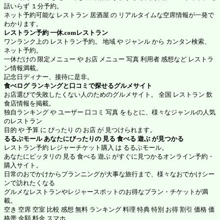
話いらず １分予約。
ネット予約可能な レストラン 居酒屋 の リアルタイムな空席情報が一発で
わかります。
レストラン予約
一休.comレストラン
ワンランク上の レストラン予約。 地域 や ジャンル から カンタン検索、
ネット予約。
一休だけの 限定メニュー や お店 メニュー 写真 利用者 感想など レストラ
ン情報満載。
記念日ディナー、接待に是非。
食べログ
ランキングと口コミで探せるグルメサイト
お店選びで失敗したくない人のためのグルメサイト。 全国 レストラン 飲
食店情報を掲載。
独自ランキング や ユーザー 口コミ 写真 をもとに、様々なジャンルの人気
のレストラン
目的 や 予算 に ぴったり の お店 が 見つけられます。
るるぶモール
あなたにぴったりの 見る 食べる 遊ぶ が見つかる
レストラン予約 レジャーチケット購入 は るるぶモール。
あなたにピッタリの 見る 食べる 遊ぶ がすぐに見つかるオンライン予約・
購入サイト。
日常のおでかけからプランニングが大事な旅行まで、様々なおでかけシー
ンで訪れたくなる
グルメなレストランやレジャースポットのお得なプラン・チケットが満
載。
空き 空席 空室 比較 感想 無料 ランキング 料理 特典 特別 お得 割引 価格 価
格帯 金額 料金 スマホ