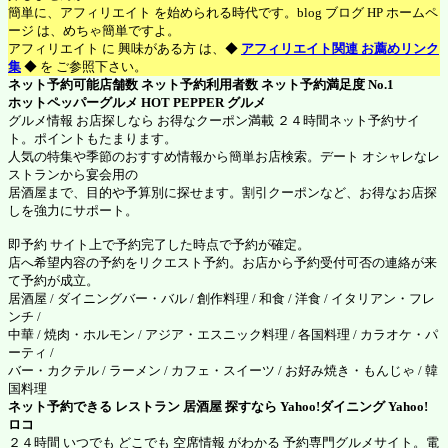
簡単に、アフィリエイト を始められる時代です。blog ブログ HP ホームペ
ージ は、めちゃ簡単ですよ。
アフィリエイト に 興味がある方 は、◆
アフィリエイト関連 お薦めリンク
集
◆ を ご参照下さい。
ネット予約可能店舗数 ネット予約利用者数 ネット予約満足度 No.1
ホットペッパーグルメ
HOT PEPPER グルメ
グルメ情報 お店探しなら お得なクーポン満載 ２４時間ネット予約サイ
ト。ポイントもたまります。
人気の特集や季節のおすすめ情報から簡単お店検索。デート オシャレなレ
ストランから宴会用の
居酒屋まで、目的や予算別に探せます。割引クーポンなど、お得なお店探
しを強力にサポート。
即予約 サイト上で予約完了した時点で予約が確定。
店へ希望内容の予約をリクエスト予約。お店から予約受付可否の連絡が来
て予約が成立。
居酒屋 / ダイニングバー・バル / 創作料理 / 和食 / 洋食 / イタリアン・フレ
ンチ /
中華 / 焼肉・ホルモン / アジア・エスニック料理 / 各国料理 / カラオケ・パ
ーティ /
バー・カクテル / ラーメン / カフェ・スイーツ / お好み焼き・もんじゃ / 韓
国料理
ネット予約できる レストラン 居酒屋 探すなら Yahoo!ダイニング
Yahoo!
ロコ
２４時間 いつでも どこでも 空席情報 がわかる 予約専門グルメサイト。電