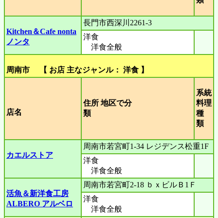
長門市西深川2261-3
Kitchen＆Cafe nonta
洋食
ノンタ
洋食全般
周南市 【 お店 主なジャンル： 洋食 】
系統
住所 地区で分
料理
店名
類
種
類
周南市若宮町1-34 レジデンス松重1F
カエルストア
洋食
洋食全般
周南市若宮町2-18 ｂｘビルＢ1Ｆ
活魚＆新洋食工房
洋食
ALBERO アルベロ
洋食全般