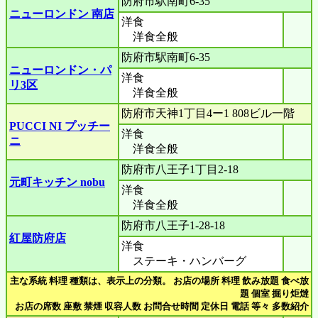
防府市駅南町6-35
ニューロンドン 南店
洋食
洋食全般
防府市駅南町6-35
ニューロンドン・パ
洋食
リ3区
洋食全般
防府市天神1丁目4ー1 808ビル一階
PUCCI NI プッチー
洋食
ニ
洋食全般
防府市八王子1丁目2-18
元町キッチン nobu
洋食
洋食全般
防府市八王子1-28-18
紅屋防府店
洋食
ステーキ・ハンバーグ
主な系統 料理 種類は、表示上の分類。 お店の場所 料理 飲み放題 食べ放
題 個室 掘り炬燵
お店の席数 座敷 禁煙 収容人数 お問合せ時間 定休日 電話 等々 多数紹介