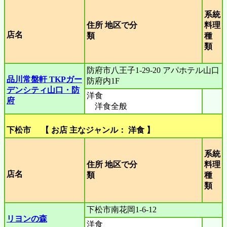
系統
住所 地区で分
料理
店名
類
種
類
防府市八王子1-29-20 アパホテル山口
品川常盤軒 TKPガー
防府内1F
デンシティ山口・防
洋食
府
洋食全般
下松市 【 お店 主なジャンル： 洋食 】
系統
住所 地区で分
料理
店名
類
種
類
下松市南花岡1-6-12
リヨンの森
洋食