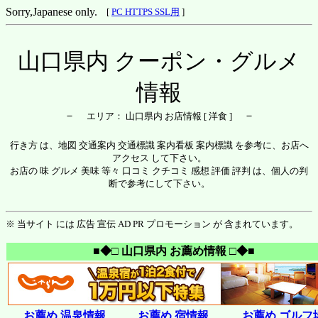
Sorry,Japanese only.
[
PC HTTPS SSL用
]
山口県内 クーポン・グルメ
情報
－
－
エリア： 山口県内 お店情報 [ 洋食 ]
行き方 は、地図 交通案内 交通標識 案内看板 案内標識 を参考に、お店へ
アクセス して下さい。
お店の 味 グルメ 美味 等々 口コミ クチコミ 感想 評価 評判 は、個人の判
断で参考にして下さい。
※ 当サイト には 広告 宣伝 AD PR プロモーション が 含まれています。
■◆□ 山口県内 お薦め情報 □◆■
お薦め 温泉情報
お薦め 宿情報
お薦め ゴルフ