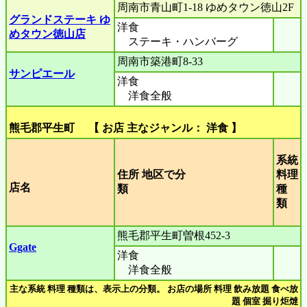
周南市青山町1-18 ゆめタウン徳山2F
グランドステーキ ゆ
洋食
めタウン徳山店
ステーキ・ハンバーグ
周南市築港町8-33
サンピエール
洋食
洋食全般
熊毛郡平生町 【 お店 主なジャンル： 洋食 】
系統
住所 地区で分
料理
店名
類
種
類
熊毛郡平生町曽根452-3
Ggate
洋食
洋食全般
主な系統 料理 種類は、表示上の分類。 お店の場所 料理 飲み放題 食べ放
題 個室 掘り炬燵