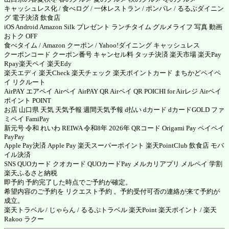
キャッシュレス化 / 食べログ / 一休レストラン / ポンパレ / るるぶダイニン
グ 電子決済 飲食店
iOS Android Amazon Silk プレゼント ランチタイム グルメライフ 写真 動画
おトク OFF
食べタイム
/
Amazon クーポン
/ Yahoo!ダイニング キャッシュレス
クーポンコード クーポン番号 キャンセル料 タッチ決済
楽天市場
楽天Pay
Rpay
楽天ペイ
楽天Edy
楽天エディ
楽天Check
楽天チェック
楽天ポイントカード まちかどペイペ
イ リクルート
AirPAY エアペイ
Airペイ
AirPAY QR
Airペイ QR
POICHI for Airレジ
Airペイ
ポイント POINT
お店 山口県 天気 天気予報 週間天気予報 d払い dカード dカードGOLD ファ
ミペイ FamiPay
新元号 令和 れいわ REIWA 令和8年 2026年 QRコード
Origami Pay
ペイペイ
PayPay
Apple Pay決済
Apple Pay
楽天スーパーポイント
楽天PointClub
飲食店 モバ
イル決済
SNS QUOカード クオカード
QUOカードPay
メルカリアプリ
メルペイ
学割
楽天ふるさと納税
即予約 予約完了した時点でご予約が確定。
希望内容のご予約を リクエスト予約 。予約受付可否の連絡が来て予約が
成立。
楽天トラベル
/
じゃらん
/
るるぷトラベル
楽天Point
楽天ポイント
/ 楽天
Rakoo ラクー