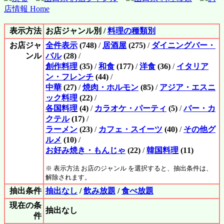
店情報 Home
表示方法
お店ジャンル別 /
料理の種類別
お店ジャ
全件表示
(748)
/
居酒屋
(275)
/
ダイニングバー・
ンル
バル
(28)
/
創作料理
(35)
/
和食
(177)
/
洋食
(36)
/
イタリア
ン・フレンチ
(44)
/
中華
(27)
/
焼肉・ホルモン
(85)
/
アジア・エスニ
ック料理
(22)
/
各国料理
(4)
/
カラオケ・パーティ
(5)
/
バー・カ
クテル
(17)
/
ラーメン
(23)
/
カフェ・スイーツ
(40)
/
その他グ
ルメ
(10)
/
お好み焼き・もんじゃ
(22)
/
韓国料理
(11)
※ 表示方法 お店のジャンル を選択すると、抽出条件は、
解除されます。
抽出条件
抽出なし
/
飲み放題
/
食べ放題
現在の条
抽出なし
件