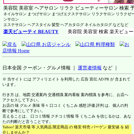
美容院 美容室 ヘアサロン リラク ビューティーサロン 検索 
ネイルサロン まつげサロン まつげエクステサロン リラクサロン リラクゼ
ンサロン
エステサロン ヘアスタイル 髪型 ヘアカタログ ネイルカタログ などなど
楽天ビューティ BEAUTY
美容院 美容室 検索 楽天ビュ
戻る
山口県 お店ジャンル
山口県 料理種類
お
店情報 Home
日本全国 クーポン・グルメ情報 ｜
運営者情報
など ｜
※ 当サイト には アフィリエイト を利用した 広告 宣伝 AD PR が 含まれて
います。
行き方 は、地図 交通案内 交通標識 案内看板 案内標識 を参考に、お店へ
アクセスして下さい。
お店の 味 グルメ 美味 等々 口コミ くちこみ 感想 評価 評判 は、個人の判
断で参考にして下さい。
言えることは、 口コミ情報 クチコミ情報 等 くちこみ を信じるかは、あな
たの判断だと言うことです。
Yahoo! 楽天市場 等 人気商品 限定商品 の 格安 特売 バーゲン 最安値 を 紹
介しませんか？