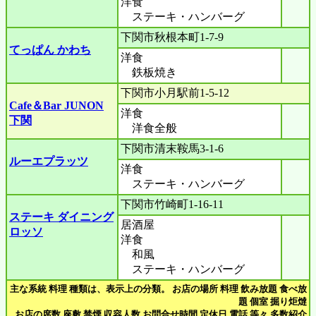
洋食
ステーキ・ハンバーグ
下関市秋根本町1-7-9
てっぱん かわち
洋食
鉄板焼き
下関市小月駅前1-5-12
Cafe＆Bar JUNON
洋食
下関
洋食全般
下関市清末鞍馬3-1-6
ルーエプラッツ
洋食
ステーキ・ハンバーグ
下関市竹崎町1-16-11
ステーキ ダイニング
居酒屋
ロッソ
洋食
和風
ステーキ・ハンバーグ
主な系統 料理 種類は、表示上の分類。 お店の場所 料理 飲み放題 食べ放
題 個室 掘り炬燵
お店の席数 座敷 禁煙 収容人数 お問合せ時間 定休日 電話 等々 多数紹介