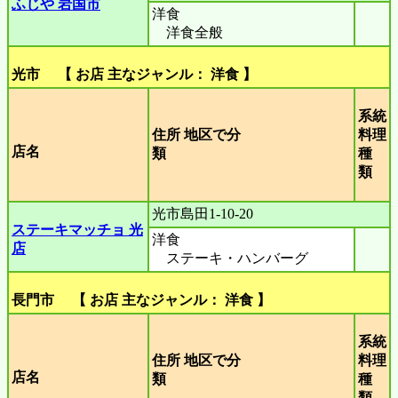
ふじや 岩国市
洋食
洋食全般
光市 【 お店 主なジャンル： 洋食 】
系統
住所 地区で分
料理
店名
類
種
類
光市島田1-10-20
ステーキマッチョ 光
洋食
店
ステーキ・ハンバーグ
長門市 【 お店 主なジャンル： 洋食 】
系統
住所 地区で分
料理
店名
類
種
類