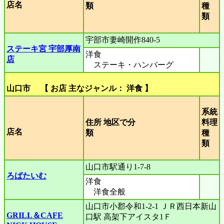
店名
類
種
類
宇部市妻崎開作840-5
ステーキ宮 宇部厚南
洋食
店
ステーキ・ハンバーグ
山口市 【 お店 主なジャンル： 洋食 】
系統
住所 地区で分
料理
店名
類
種
類
山口市駅通り1-7-8
ろばたいむ
洋食
洋食全般
山口市小郡令和1-2-1 ＪＲ西日本新山
GRILL＆CAFE
口駅 高架下アイスタ1Ｆ