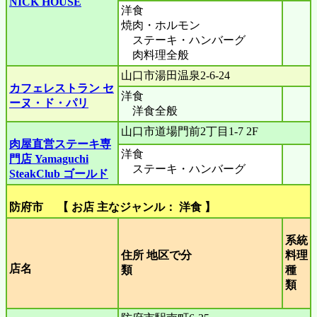
NICK HOUSE
洋食
焼肉・ホルモン
ステーキ・ハンバーグ
肉料理全般
山口市湯田温泉2-6-24
カフェレストラン セ
洋食
ーヌ・ド・パリ
洋食全般
山口市道場門前2丁目1-7 2F
肉屋直営ステーキ専
洋食
門店 Yamaguchi
ステーキ・ハンバーグ
SteakClub ゴールド
防府市 【 お店 主なジャンル： 洋食 】
系統
住所 地区で分
料理
店名
類
種
類