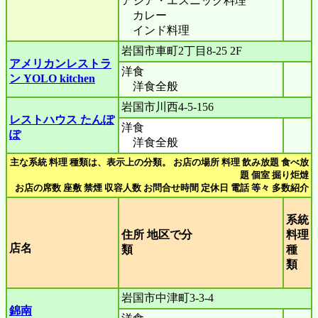
アジア・エスニック料理
カレー
インド料理
岩国市車町2丁目8-25 2F
アメリカンレストラ
洋食
ン YOLO kitchen
洋食全般
岩国市川西4-5-156
レストハウス たんぽ
洋食
ぽ
洋食全般
主な系統 料理 種類は、表示上の分類。 お店の場所 料理 飲み放題 食べ放
題 個室 掘り炬燵
お店の席数 座敷 禁煙 収容人数 お問合せ時間 定休日 電話 等々 多数紹介
系統
住所 地区で分
料理
店名
類
種
類
岩国市中津町3-3-4
錦南