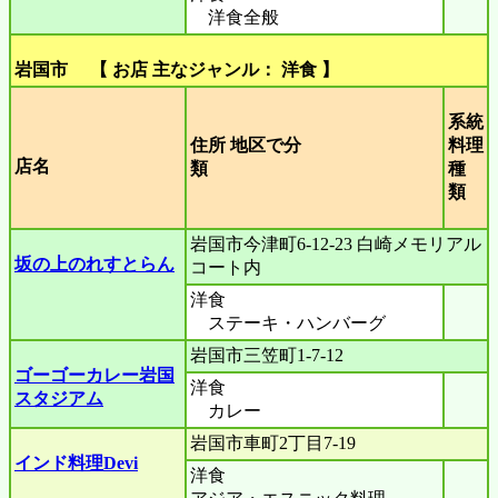
洋食全般
岩国市 【 お店 主なジャンル： 洋食 】
系統
住所 地区で分
料理
店名
類
種
類
岩国市今津町6-12-23 白崎メモリアル
坂の上のれすとらん
コート内
洋食
ステーキ・ハンバーグ
岩国市三笠町1-7-12
ゴーゴーカレー岩国
洋食
スタジアム
カレー
岩国市車町2丁目7-19
インド料理Devi
洋食