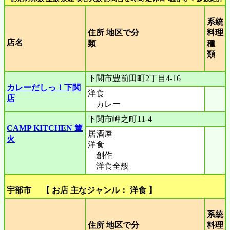
系統
住所 地区で分
料理
店名
類
種
類
下関市豊前田町2丁目4-16
カレーだしっ！下関
洋食
店
カレー
下関市岬之町11-4
CAMP KITCHEN 篝
居酒屋
火
洋食
創作
洋食全般
宇部市 【 お店 主なジャンル： 洋食 】
系統
住所 地区で分
料理