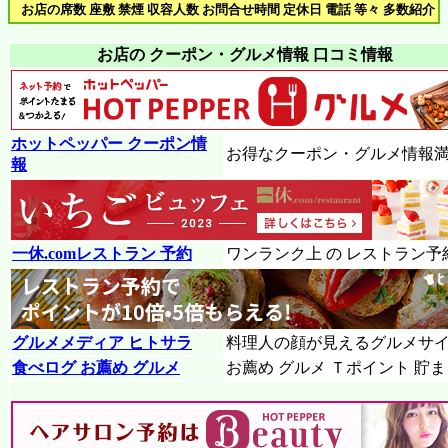
お店の席数 座敷 禁煙 収容人数 お問合せ時間 定休日 電話 等々 多数紹介
お店の クーポン・グルメ情報 口コミ情報
ホットペッパー クーポン情
お得なクーポン・グルメ情報
報
一休.comレストラン 予約
ワンランク上 の レストラン予
グルメメディア ヒトサラ
料理人の顔が見えるグルメサ
食べログ お薦め グルメ
お薦め グルメ Ｔポイント 貯