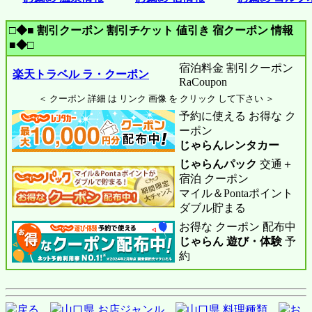
□◆■ 割引クーポン 割引チケット 値引き 宿クーポン 情報
■◆□
宿泊料金 割引クーポン
楽天トラベル ラ・クーポン
RaCoupon
＜ クーポン 詳細 は リンク 画像 を クリック して下さい ＞
予約に使える お得な ク
ーポン
じゃらんレンタカー
じゃらんパック
交通＋
宿泊 クーポン
マイル＆Pontaポイント
ダブル貯まる
お得な クーポン 配布中
じゃらん 遊び・体験
予
約
戻る
山口県 お店ジャンル
山口県 料理種類
お