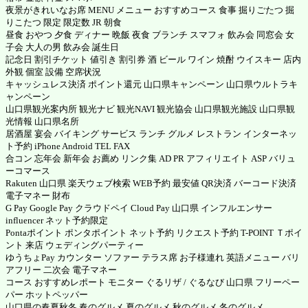
夜景がきれいなお席 MENU メニュー おすすめコース 食事 掘りごたつ 掘
りこたつ 限定 限定数 JR 朝食
昼食 おやつ 夕食 ディナー 晩飯 夜食 ブランチ スマフォ 飲み会 同窓会 女
子会 大人の男 飲み会 誕生日
記念日 割引チケット 値引き 割引券 酒 ビール ワイン 焼酎 ウイスキー 店内
外観 個室 設備 空席状況
キャッシュレス決済 ポイント還元 山口県キャンペーン 山口県ウルトラキ
ャンペーン
山口県観光案内所 観光ナビ 観光NAVI 観光協会 山口県観光施設 山口県観
光情報 山口県名所
居酒屋 宴会 バイキング サービス ランチ グルメ レストラン インターネッ
ト予約 iPhone Android TEL FAX
合コン 忘年会 新年会 お薦め リンク集 AD PR アフィリエイト ASP
バリュ
ーコマース
Rakuten 山口県
楽天ウェブ検索
WEB予約 最安値 QR決済 バーコード決済
電子マネー 財布
G Pay
Google Pay
クラウドペイ
Cloud Pay
山口県 インフルエンサー
influencer ネット予約限定
Pontaポイント ポンタポイント
ネット予約 リクエスト予約
T-POINT Ｔポイ
ント
来店 ウェディングパーティー
ゆうちょPay カウンター ソファー テラス席 お子様連れ 英語メニュー バリ
アフリー 二次会 電子マネー
コース おすすめレポート モニター ぐるリザ / ぐるなび 山口県 フリーペー
パー ホットペッパー
山口県の春夏秋冬 春のグルメ 夏のグルメ 秋のグルメ 冬のグルメ