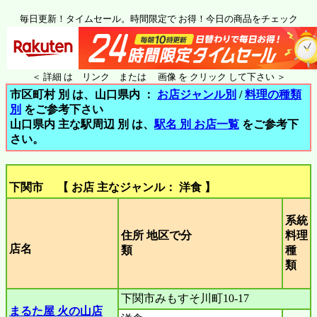
毎日更新！タイムセール。時間限定で お得！今日の商品をチェック
＜ 詳細 は リンク または 画像 を クリック して下さい ＞
市区町村 別 は、山口県内 ：
お店ジャンル別
/
料理の種類
別
をご参考下さい
山口県内 主な駅周辺 別 は、
駅名 別 お店一覧
をご参考下
さい。
下関市 【 お店 主なジャンル： 洋食 】
系統
住所 地区で分
料理
店名
類
種
類
下関市みもすそ川町10-17
まるた屋 火の山店