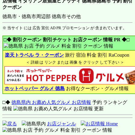
店情報 イタリアン居酒屋ピアッティ 徳島県徳島市 予約 割引
クーポン
徳島市・徳島市周辺部 徳島市その他
※ 当サイト には 広告 宣伝 AD PR プロモーション が 含まれています。
□◆ 割引クーポン 割引チケット お店クーポン 情報 PR ◆□
楽天トラベル ラ・クーポン
旅行 宿泊 料金 割引 RaCoupon
＜ 詳細 は リンク または 画像 を クリック して下さい ＞
ホットペッパー グルメ 徳島
お得なクーポン・グルメ情報
□◆
徳島県内 お薦め人気グルメ お店情報
予約 ランキング
情報
戻る
徳島県内
お店ジャンル
お店情報 Home