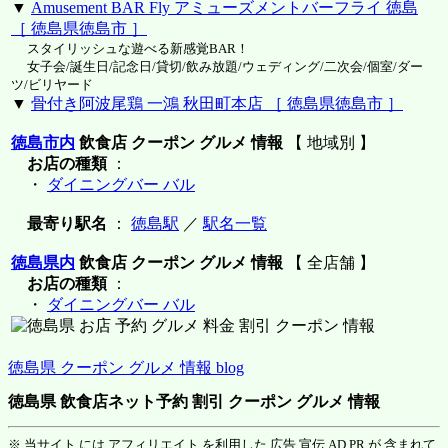
▼
Amusement BAR Fly アミューズメントバーフライ 徳島
［ 徳島県徳島市 ］
スタイリッシュな遊べる新感覚BAR！
女子会/誕生日/記念日/貸切/飲み放題/ウェディング/二次会/個室/ダー
ツ/ビリヤード
▼
骨付き阿波尾鶏 一鴻 秋田町本店 ［ 徳島県徳島市 ］
徳島市内
飲食店 クーポン グルメ 情報
【 地域別 】
お店の種類
：
・
ダイニングバー バル
最寄り駅名
：
徳島駅
／
駅名一覧
徳島県内
飲食店 クーポン グルメ 情報
【 全店舗 】
お店の種類
：
・
ダイニングバー バル
徳島県 クーポン グルメ 情報 blog
徳島県 飲食店ネット予約 割引 クーポン グルメ 情報
※ 当サイト には アフィリエイト を利用した 広告 宣伝 AD PR が 含まれて