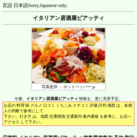
言語 日本語
Sorry,Japanese only.
イタリアン居酒屋ピアッティ
写真提供 ： ホットペッパー.jp
今後、
イタリアン居酒屋ピアッティ
情報を、更に充実予定。
お店の 料理 味 グルメ 口コミ くちこみ クチコミ 評価 評判 感想 は、各個
人の判断で参考にして
下さい。行き方 は、地図 交通標識 交通案内 案内看板 を参考に、お店へ
アクセス して下さい。