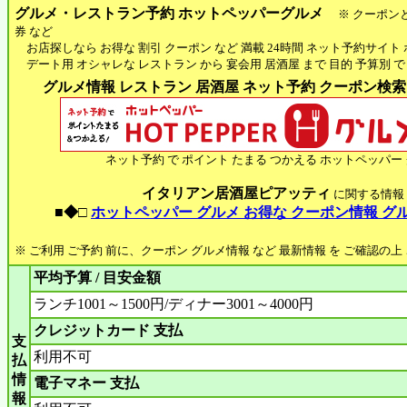
グルメ・レストラン予約 ホットペッパーグルメ
※ クーポン
券 など
お店探しなら お得な 割引 クーポン など 満載 24時間 ネット予約サイト
デート用 オシャレな レストラン から 宴会用 居酒屋 まで 目的 予算別 で
グルメ情報 レストラン 居酒屋 ネット予約 クーポン検索 H
ネット予約 で ポイント たまる つかえる ホットペッパー
イタリアン居酒屋ピアッティ
に関する情報
■◆□
ホットペッパー グルメ お得な クーポン情報 グ
※ ご利用 ご予約 前に、クーポン グルメ情報 など 最新情報 を ご確認の
平均予算 / 目安金額
ランチ1001～1500円/ディナー3001～4000円
クレジットカード 支払
支
利用不可
払
情
電子マネー 支払
報