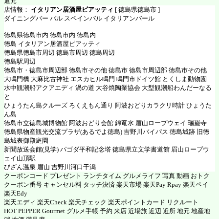
還元
店情報：
イタリアン居酒屋ピアッティ
[ 徳島県徳島市 ]
ダイニングバー バル スペインバル イタリアンバール
徳島県徳島市内 徳島市内 徳島内
徳島 イタリアン居酒屋ピアッティ
徳島県徳島市周辺 徳島市周辺 徳島周辺
徳島駅周辺
徳島市・徳島市周辺部 徳島市その他 徳島市 徳島市周辺部 徳島市その他
大鳴門橋 大麻比古神社 エスカヒル鳴門 鳴門市ドイツ館 とくしま動物園
水中観潮船アクアエディ 渦の道 大谷焼陶業協会 大型観潮船わんだーなる
と
ひょうたん島クルーズ ろくえもん通り 阿波おどりカラクリ時計 ひょうた
ん島
徳島市立徳島城博物館 阿波おどり会館 錦竜水 眉山ロープウェイ 瑞巌寺
徳島県物産観光交流プラザ(あるでよ徳島) 吉野川バイパス 徳島城跡 旧徳
島城表御殿庭園
新聞放送会館(見学) パゴダ平和記念塔 徳島県立文学書道館 眉山ロープウ
ェイ山頂駅
びざん温泉 眉山 吉野川河口干潟
クーポンコード プレゼント ランチタイム グルメライフ 写真 動画 おトク
クーポン番号 キャンセル料 タッチ決済 楽天市場 楽天Pay Rpay 楽天ペイ
楽天Edy
楽天エディ 楽天Check 楽天チェック 楽天ポイントカード リクルート
HOT PEPPER Gourmet グルメ手帳 予約 来店 近場旅 近辺 近所 地元 地産地