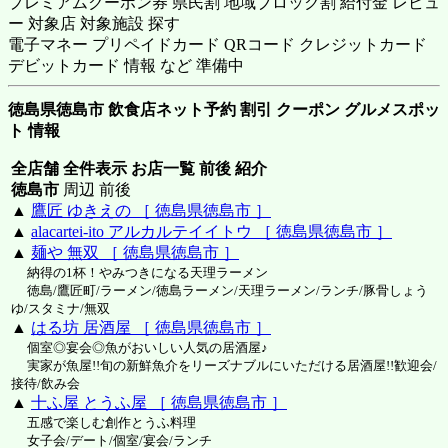
プレミアムクーポン券 県民割 地域ブロック割 給付金 レビュ
ー 対象店 対象施設 探す
電子マネー プリペイドカード QRコード クレジットカード
デビットカード 情報 など 準備中
徳島県徳島市 飲食店ネット予約 割引 クーポン グルメスポッ
ト 情報
全店舗 全件表示 お店一覧 前後 紹介
徳島市
周辺 前後
▲
鷹匠 ゆきえの ［ 徳島県徳島市 ］
▲
alacartei-ito アルカルテイイトウ ［ 徳島県徳島市 ］
▲
麺や 無双 ［ 徳島県徳島市 ］
納得の1杯！やみつきになる天理ラーメン
徳島/鷹匠町/ラーメン/徳島ラーメン/天理ラーメン/ランチ/豚骨しょう
ゆ/スタミナ/無双
▲
はる坊 居酒屋 ［ 徳島県徳島市 ］
個室◎宴会◎魚がおいしい人気の居酒屋♪
実家が魚屋!!旬の新鮮魚介をリーズナブルにいただける居酒屋!!歓迎会/
接待/飲み会
▲
十ふ屋 とうふ屋 ［ 徳島県徳島市 ］
五感で楽しむ創作とうふ料理
女子会/デート/個室/宴会/ランチ