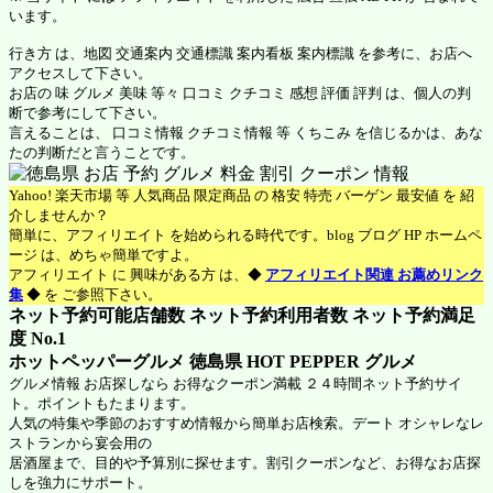
います。
行き方 は、地図 交通案内 交通標識 案内看板 案内標識 を参考に、お店へ
アクセスして下さい。
お店の 味 グルメ 美味 等々 口コミ クチコミ 感想 評価 評判 は、個人の判
断で参考にして下さい。
言えることは、 口コミ情報 クチコミ情報 等 くちこみ を信じるかは、あな
たの判断だと言うことです。
Yahoo! 楽天市場 等 人気商品 限定商品 の 格安 特売 バーゲン 最安値 を 紹
介しませんか？
簡単に、アフィリエイト を始められる時代です。blog ブログ HP ホームペ
ージ は、めちゃ簡単ですよ。
アフィリエイト に 興味がある方 は、◆
アフィリエイト関連 お薦めリンク
集
◆ を ご参照下さい。
ネット予約可能店舗数 ネット予約利用者数 ネット予約満足
度 No.1
ホットペッパーグルメ 徳島県
HOT PEPPER グルメ
グルメ情報 お店探しなら お得なクーポン満載 ２４時間ネット予約サイ
ト。ポイントもたまります。
人気の特集や季節のおすすめ情報から簡単お店検索。デート オシャレなレ
ストランから宴会用の
居酒屋まで、目的や予算別に探せます。割引クーポンなど、お得なお店探
しを強力にサポート。