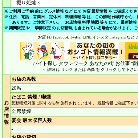
掘り炬燵 ×
※ ご利用 ご予約 前に グルメ情報 など にて お店 最新情報 を ご確認くだ
※ 住所、電話、営業日、定休日、料理情報 等 は、この情報 作成時 から
あります。 ご注意下さい。 お店情報 料理 地図 等々 にて、最新情報
※ 期間限定 や、 季節限定 の お店情報 も含まれている場合があります。
[ お店 FB Facebook Twitter LINE インスタ Instagram
バイト探し タウンワーク あなたの街 お仕事 情
＜ 詳細 は リンク または 画像 を クリック して下さい
お店の席数
20席
たばこ 禁煙 / 喫煙
お
受動喫煙対策に関する法律 施行されています。 最新情報 ご確認下さ
店
全席禁煙
情
宴会 最大収容人数
報
-
お店の貸切