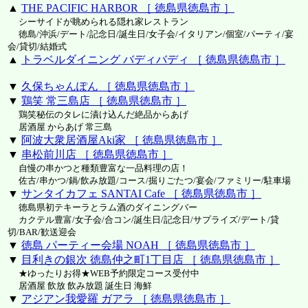
▲
THE PACIFIC HARBOR ［ 徳島県徳島市 ］
シーサイドが眺められる隠れ家レストラン
徳島/沖浜/デート/記念日/誕生日/女子会/イタリアン/個室/パーティ/宴
会/貸切/結婚式
▲
トラベルダイニング バディバディ ［ 徳島県徳島市 ］
▼
久保ちゃんぽん ［ 徳島県徳島市 ］
▼
鶏笑 常三島店 ［ 徳島県徳島市 ］
鶏笑秘伝のタレに漬け込んだ絶品からあげ
居酒屋 からあげ 常三島
▼
阿波大衆居酒屋Aki家 ［ 徳島県徳島市 ］
▼
串松前川店 ［ 徳島県徳島市 ］
自慢の串かつと種類豊富な一品料理の店！
佐古/串かつ/鍋/飲み放題/コース/掘りごたつ/宴会/ファミリー/駐車場
▼
サンタイカフェ SANTAI Cafe ［ 徳島県徳島市 ］
徳島県初テキーラとラム酒のダイニングバー
カクテル豊富/女子会/合コン/誕生日/記念日/サプライズ/デート/貸
切/BAR/歓送迎会
▼
徳島 パーティー会場 NOAH ［ 徳島県徳島市 ］
▼
目利きの銀次 徳島仲之町1丁目店 ［ 徳島県徳島市 ］
★ゆったりお得★WEB予約限定コース受付中
居酒屋 飲放 飲み放題 誕生日 海鮮
▼
アジアン我愛羅 ガアラ ［ 徳島県徳島市 ］