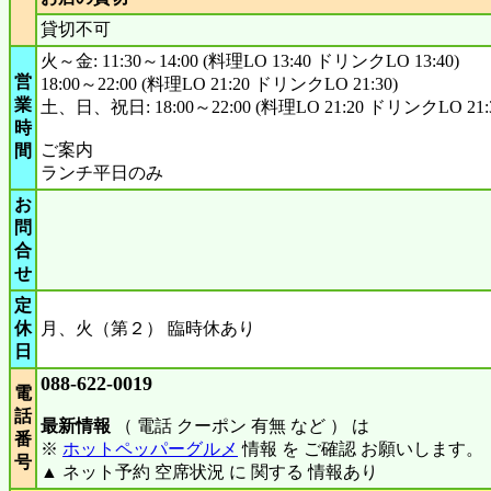
貸切不可
火～金: 11:30～14:00 (料理LO 13:40 ドリンクLO 13:40)
営
18:00～22:00 (料理LO 21:20 ドリンクLO 21:30)
業
土、日、祝日: 18:00～22:00 (料理LO 21:20 ドリンクLO 21:3
時
ご案内
間
ランチ平日のみ
お
問
合
せ
定
休
月、火（第２） 臨時休あり
日
088-622-0019
電
話
最新情報
（ 電話 クーポン 有無 など ） は
番
※
ホットペッパーグルメ
情報 を ご確認 お願いします。
号
▲ ネット予約 空席状況 に 関する 情報あり