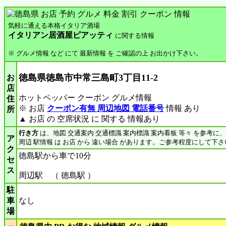
気軽に通える本格イタリア酒場
イタリアン居酒屋ピアッティ
に関する情報
※ グルメ情報 など にて 最新情報 を ご確認の上 お出かけ下さい。
徳島県徳島市中常三島町3丁目11-2
お
店
ホットペッパー クーポン グルメ情報
住
※ お店
クーポン有無 周辺地図 電話番号
情報 あり
所
▲ お店 の 空席状況 に 関する 情報あり
行き方
は、地図 交通案内 交通標識 案内標識 案内看板 等々 を参考に
ア
周辺 駅情報 は お店 から 遠い場合 があります。ご参考程度にして下さ
ク
徳島駅から車で10分
セ
ス
周辺駅 （ 徳島駅 ）
駐
車
なし
場