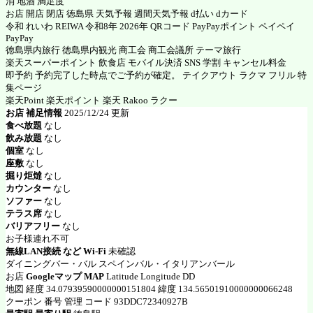
消 地酒 満足度
お店 開店 閉店 徳島県 天気予報 週間天気予報 d払い dカード
令和 れいわ REIWA 令和8年 2026年 QRコード PayPayポイント ペイペイ
PayPay
徳島県内旅行 徳島県内観光 商工会 商工会議所 テーマ旅行
楽天スーパーポイント 飲食店 モバイル決済 SNS 学割 キャンセル料金
即予約 予約完了した時点でご予約が確定。 テイクアウト ラクマ フリル 特
集ページ
楽天Point 楽天ポイント 楽天 Rakoo ラクー
お店 補足情報
2025/12/24 更新
食べ放題
なし
飲み放題
なし
個室
なし
座敷
なし
掘り炬燵
なし
カウンター
なし
ソファー
なし
テラス席
なし
バリアフリー
なし
お子様連れ不可
無線LAN接続 など Wi-Fi
未確認
ダイニングバー・バル スペインバル・イタリアンバール
お店
Googleマップ MAP
Latitude Longitude DD
地図 経度 34.07939590000000151804 緯度 134.56501910000000066248
クーポン 番号 管理 コード 93DDC72340927B