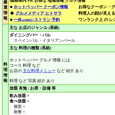
徳島県内 PR お得な 地域情報 グルメ情報
厳
■
ホットペッパー クーポン情報
お得なクーポン・
選
情
◆
グルメメディア ヒトサラ
料理人の顔が見え
報
■
一休.comレストラン 予約
ワンランク上 の 
主な お店のジャンル (系統)
ダイニングバー・バル
スペインバル・イタリアンバール
主な 料理の種類 (系統)
ホットペッパー グルメ 情報 には
料
コース 料理 など
理
お店の
主な料理メニュー
など 紹介 あり
情
報
料理 など 写真 紹介 あり
放題 有無 / お席・設備 等
飲み放題 ×
食べ放題 ×
個室 ×
座敷 ×