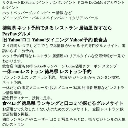
リクルートID Pontaポイント ポンタポイント ドコモ DoCoMo dアカウント
dポイント
ホットペッパーグルメ
レビュー 情報 など
ダイニングバー・バル / スペインバル・イタリアンバール
徳島県 ネット予約できる レストラン 居酒屋 探すなら
PayPayグルメ
旧 Yahoo!ロコ Yahoo!ダイニング Yahoo!予約 飲食店
２４時間 いつでも どこでも 空席情報 がわかる 予約専門グルメサイト。電
話いらず １分予約。
ネット予約可能な レストラン 居酒屋 の リアルタイムな空席情報が一発で
わかります。
飲食店 何度もお得 GoGoキャンペーン GoGo値引きクーポン スタンプ
一休.comレストラン 徳島県
レストラン予約
ワンランク上の レストラン予約。 地域 や ジャンル から カンタン検索、
ネット予約。
一休だけの 限定メニュー や お店 メニュー 写真 利用者 感想など レストラ
ン情報満載。
記念日ディナー、接待に是非。
食べログ 徳島県 ランキングと口コミで探せるグルメサイト
お店選びで失敗したくない人のためのグルメサイト。 全国 レストラン 飲
食店情報を掲載。
独自ランキング や ユーザー 口コミ 写真 をもとに、様々なジャンルの人気
のレストラン