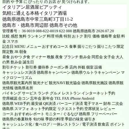
目的 や 予算 に ぴったり の お店 が 見つけられます。
イタリアン居酒屋ピアッティ
気軽に通える本格イタリア酒場
徳島県徳島市中常三島町3丁目11-2
徳島市・徳島市周辺部 徳島市その他
管理番号： 36 0019 088-622-0019 622 088 徳島県徳島市 2026.07.20
比較 感想 無料 ランキング 料理 特典 特別 おトク 割引 価格 価格帯 金額 料
金 スマホ
記念日 MENU メニュー おすすめコース 食事 掘りごたつ 掘りこたつ 限定
限定数 JR 朝食
昼食 おやつ 夕食 ディナー 晩飯 夜食 ブランチ 飲み会 同窓会 女子会 大人
の男 飲み会 誕生日
割引チケット 割引券 優待券 クーポン券 店内 外観 個室 設備
キャッシュレス決済 徳島県キャンペーン 徳島県ウルトラキャンペーン マ
イクロツーリズム
徳島県観光案内所 観光ナビ 観光NAVI 観光協会 徳島県観光施設 徳島県観
光情報 徳島県名所
バイキング サービス ランチ グルメ レストラン インターネット予約
空席確認 合コン 忘年会 新年会 TEL FAX iPhone Android
徳島県 WEB予約 最安値 QR決済 バーコード決済 電子マネー 財布 二次会
徳島県 スマフォ ネット予約限定 リクエスト予約 空席状況 レビュー
コース おすすめレポート モニター / ぐるなび 徳島県 フリーペーパー
徳島県の春夏秋冬 旬の味 季節の料理 季節の味覚 値引き
キャッシュレス化 / 食べログ / 一休レストラン / 電子決済 飲食店 ポイント