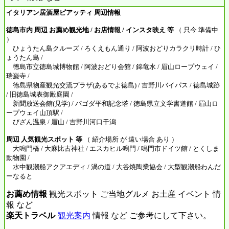
イタリアン居酒屋ピアッティ 周辺情報
徳島市内 周辺 お薦め観光地 / お店情報 / インスタ映え 等
（ 只今 準備中
）
ひょうたん島クルーズ / ろくえもん通り / 阿波おどりカラクリ時計 / ひ
ょうたん島 /
徳島市立徳島城博物館 / 阿波おどり会館 / 錦竜水 / 眉山ロープウェイ /
瑞巌寺 /
徳島県物産観光交流プラザ(あるでよ徳島) / 吉野川バイパス / 徳島城跡
/ 旧徳島城表御殿庭園 /
新聞放送会館(見学) / パゴダ平和記念塔 / 徳島県立文学書道館 / 眉山ロ
ープウェイ山頂駅 /
びざん温泉 / 眉山 / 吉野川河口干潟
周辺 人気観光スポット 等
（ 紹介場所 が 遠い場合 あり ）
大鳴門橋 / 大麻比古神社 / エスカヒル鳴門 / 鳴門市ドイツ館 / とくしま
動物園 /
水中観潮船アクアエディ / 渦の道 / 大谷焼陶業協会 / 大型観潮船わんだ
ーなると
お薦め情報
観光スポット ご当地グルメ お土産 イベント 情
報 など
楽天トラベル
観光案内
情報 など ご参考にして下さい。