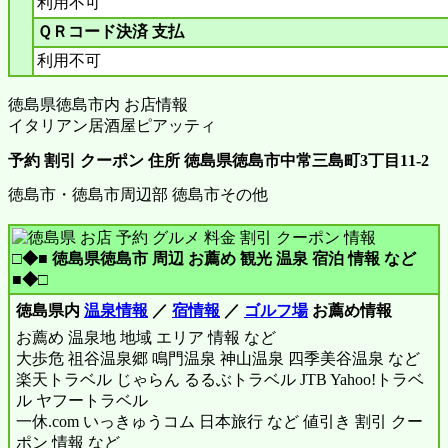
利用不可
ＱＲコード決済 支払
利用不可
徳島県徳島市内 お店情報
イタリアン居酒屋ピアッティ
予約 割引 クーポン 住所 徳島県徳島市中常三島町3丁目11-2
徳島市・徳島市周辺部 徳島市その他
□◆■ 徳島県徳島市 周辺 お薦め 観光 温泉 宿泊 情報 など
■◆□
徳島県内
温泉情報
／
宿情報
／
ゴルフ場
お薦め情報
お薦め 温泉地 地域 エリア 情報 など
大歩危 祖谷温泉郷 鳴門温泉 神山温泉 四季美谷温泉 など
楽天トラベル じゃらん るるぶトラベル JTB Yahoo!トラベ
ル ヤフートラベル
一休.com いっきゅうコム 日本旅行 など 値引き 割引 クー
ポン 情報 など