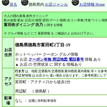
戻る
徳島県内
お店ジャンル
お店情報 Home
大人の隠れ家風 創作ダイニング
飲み放題/宴会/ 記念日/個室/貸切/デート/徳島/合コン/和食/洋食/ワイン/徳
富田街ダイニング 坊乃
に関する情報
※ グルメ情報 など にて 最新情報 を ご確認の上 お出かけ下さい。
徳島県徳島市富田町2丁目-19
お店
ホットペッパー クーポン グルメ情報
住所
※ お店
クーポン有無 周辺地図 電話番号
情報 あり
▲ お店 の 空席状況 に 関する 情報あり
行き方
は、地図 交通案内 交通標識 案内標識 案内看板 等々 を参
周辺 駅情報 は お店 から 遠い場合 があります。ご参考程度にし
アク
富田町・アクティ21から徒歩2分
セス
周辺駅 （ 徳島駅 ）
駐車
なし ：
近隣に有料駐車場有
場