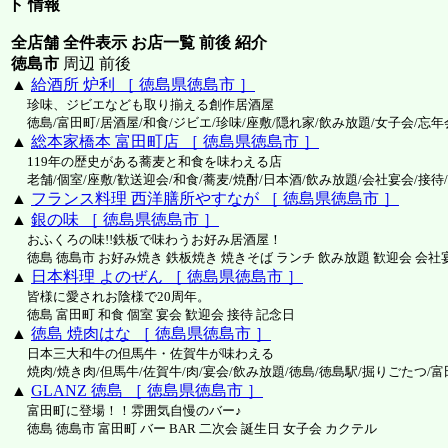
ト 情報
全店舗 全件表示 お店一覧 前後 紹介
徳島市
周辺 前後
▲
給酒所 炉利 ［ 徳島県徳島市 ］
珍味、ジビエなども取り揃える創作居酒屋
徳島/富田町/居酒屋/和食/ジビエ/珍味/座敷/隠れ家/飲み放題/女子会/忘年
▲
総本家橋本 富田町店 ［ 徳島県徳島市 ］
119年の歴史がある蕎麦と和食を味わえる店
老舗/個室/座敷/歓送迎会/和食/蕎麦/焼酎/日本酒/飲み放題/会社宴会/接待/
▲
フランス料理 西洋膳所やすなが ［ 徳島県徳島市 ］
▲
銀の味 ［ 徳島県徳島市 ］
おふくろの味!!鉄板で味わうお好み居酒屋！
徳島 徳島市 お好み焼き 鉄板焼き 焼きそば ランチ 飲み放題 歓迎会 会社
▲
日本料理 よのぜん ［ 徳島県徳島市 ］
皆様に愛されお陰様で20周年。
徳島 富田町 和食 個室 宴会 歓迎会 接待 記念日
▲
徳島 焼肉はな ［ 徳島県徳島市 ］
日本三大和牛の但馬牛・佐賀牛が味わえる
焼肉/焼き肉/但馬牛/佐賀牛/肉/宴会/飲み放題/徳島/徳島駅/掘りごたつ/富
▲
GLANZ 徳島 ［ 徳島県徳島市 ］
富田町に登場！！雰囲気自慢のバー♪
徳島 徳島市 富田町 バー BAR 二次会 誕生日 女子会 カクテル