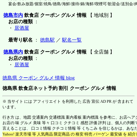
宴会/飲み放題/個室/焼鳥/徳島/海鮮/接待/鍋/海鮮/喫煙可/歓迎会/送別会/肉
徳島市内
飲食店 クーポン グルメ 情報
【 地域別 】
お店の種類
：
・
居酒屋
最寄り駅名
：
徳島駅
／
駅名一覧
徳島県内
飲食店 クーポン グルメ 情報
【 全店舗 】
お店の種類
：
・
居酒屋
徳島県 クーポン グルメ 情報 blog
徳島県 飲食店ネット予約 割引 クーポン グルメ 情報
※ 当サイト には アフィリエイト を利用した 広告 宣伝 AD PR が 含まれて
います。
行き方 は、地図 交通案内 交通標識 案内看板 案内標識 を参考に、お店へ
お店の 味 グルメ 美味 等々 口コミ クチコミ 感想 評価 評判 は、個人の
言えることは、 口コミ情報 クチコミ情報 等 くちこみ を信じるかは、あ
Yahoo! 楽天市場 等 人気商品 限定商品 の 格安 特売 バーゲン 最安値 を 