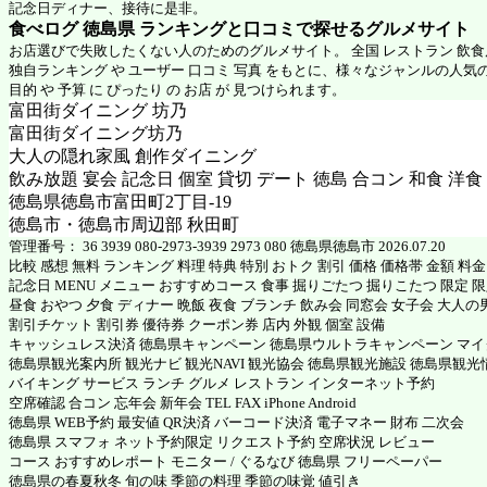
記念日ディナー、接待に是非。
食べログ 徳島県 ランキングと口コミで探せるグルメサイト
お店選びで失敗したくない人のためのグルメサイト。 全国 レストラン 飲
独自ランキング や ユーザー 口コミ 写真 をもとに、様々なジャンルの人気
目的 や 予算 に ぴったり の お店 が 見つけられます。
富田街ダイニング 坊乃
富田街ダイニング坊乃
大人の隠れ家風 創作ダイニング
飲み放題 宴会 記念日 個室 貸切 デート 徳島 合コン 和食 洋食
徳島県徳島市富田町2丁目-19
徳島市・徳島市周辺部 秋田町
管理番号： 36 3939 080-2973-3939 2973 080 徳島県徳島市 2026.07.20
比較 感想 無料 ランキング 料理 特典 特別 おトク 割引 価格 価格帯 金額 料
記念日 MENU メニュー おすすめコース 食事 掘りごたつ 掘りこたつ 限定 限定
昼食 おやつ 夕食 ディナー 晩飯 夜食 ブランチ 飲み会 同窓会 女子会 大人の
割引チケット 割引券 優待券 クーポン券 店内 外観 個室 設備
キャッシュレス決済 徳島県キャンペーン 徳島県ウルトラキャンペーン マ
徳島県観光案内所 観光ナビ 観光NAVI 観光協会 徳島県観光施設 徳島県観光
バイキング サービス ランチ グルメ レストラン インターネット予約
空席確認 合コン 忘年会 新年会 TEL FAX iPhone Android
徳島県 WEB予約 最安値 QR決済 バーコード決済 電子マネー 財布 二次会
徳島県 スマフォ ネット予約限定 リクエスト予約 空席状況 レビュー
コース おすすめレポート モニター / ぐるなび 徳島県 フリーペーパー
徳島県の春夏秋冬 旬の味 季節の料理 季節の味覚 値引き