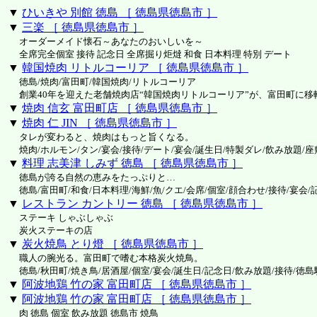
▼
ひいきや 別館 徳島 ［ 徳島県徳島市 ］
▼
三楽 ［ 徳島県徳島市 ］
オーダーメイド懐石～あなたのおいしいを～
全席完全個室 接待 記念日 全席掘り炬燵 和食 日本料理 特別 デート
▼
韓国焼肉 リトルコーリア ［ 徳島県徳島市 ］
徳島/焼肉/富田町/韓国焼肉/リトルコーリア
創業40年を迎えた老舗焼肉店“韓国焼肉リトルコーリア”が、富田町に移
▼
焼肉 信玄 富田町店 ［ 徳島県徳島市 ］
▼
焼肉 仁 JIN ［ 徳島県徳島市 ］
タレが変わると、焼肉はもっと旨くなる。
焼肉/ホルモン/タン/宴会/接待/デート/宴会/誕生日/特製ダレ/飲み放題/座
▼
料理 志美津 しみず 徳島 ［ 徳島県徳島市 ］
徳島が誇る自然の恵みをたっぷりと…
徳島/富田町/和食/日本料理/海鮮/魚/クエ/会席/個室/顔合わせ/接待/宴会/
▼
レストラン カントリー 徳島 ［ 徳島県徳島市 ］
ステーキ しゃぶしゃぶ
炭火ステーキの店
▼
炭火焼鳥 とり燈 ［ 徳島県徳島市 ］
職人の腕光る。富田町で嗜む本格炭火焼鳥。
徳島/秋田町/焼き鳥/居酒屋/個室/宴会/誕生日/記念日/飲み放題/接待/徳島
▼
阿波地鶏 竹の家 富田町店 ［ 徳島県徳島市 ］
▼
阿波地鶏 竹の家 富田町店 ［ 徳島県徳島市 ］
肉 徳島 個室 飲み放題 徳島市 焼鳥