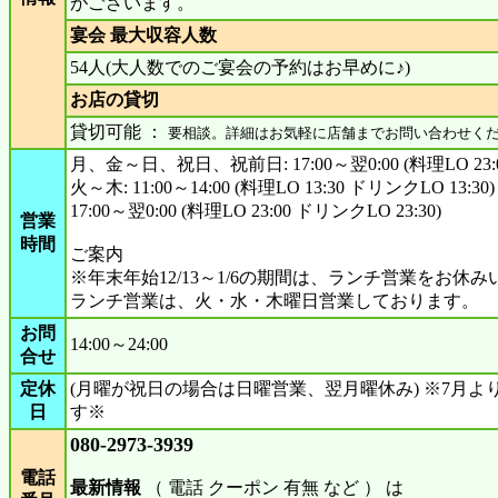
がございます。
宴会 最大収容人数
54人(大人数でのご宴会の予約はお早めに♪)
お店の貸切
貸切可能 ：
要相談。詳細はお気軽に店舗までお問い合わせく
月、金～日、祝日、祝前日: 17:00～翌0:00 (料理LO 23:0
火～木: 11:00～14:00 (料理LO 13:30 ドリンクLO 13:30)
17:00～翌0:00 (料理LO 23:00 ドリンクLO 23:30)
営業
時間
ご案内
※年末年始12/13～1/6の期間は、ランチ営業をお休
ランチ営業は、火・水・木曜日営業しております。
お問
14:00～24:00
合せ
定休
(月曜が祝日の場合は日曜営業、翌月曜休み) ※7月
日
す※
080-2973-3939
電話
最新情報
（ 電話 クーポン 有無 など ） は