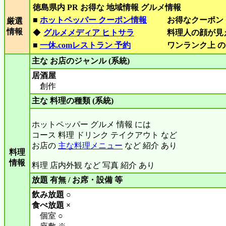
徳島県内 PR お得な 地域情報 グルメ情報
■
ホットペッパー クーポン情報
お得なクーポン
厳選
情報
◆
グルメメディア ヒトサラ
料理人の顔が見
■
一休.comレストラン 予約
ワンランク上 の
主な お店のジャンル (系統)
居酒屋
創作
主な 料理の種類 (系統)
ホットペッパー グルメ 情報 には
コース 料理 ドリンク テイクアウト など
お店の
主な料理メニュー
など 紹介 あり
料理
情報
料理 店内外観 など 写真 紹介 あり
放題 有無 / お席・設備 等
飲み放題 ○
食べ放題 ×
個室 ○