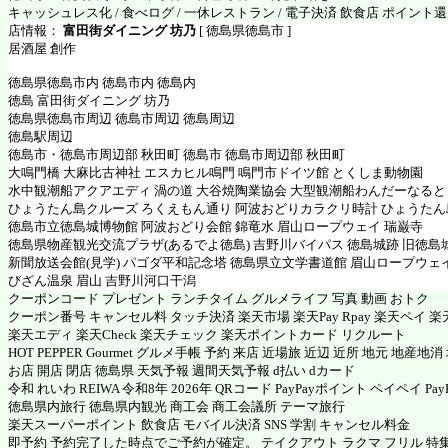
キャッシュレス化 / 食べログ / 一休レストラン / 電子決済 飲食店 ポイント
店情報：
富田街ダイニング 坊乃
[ 徳島県徳島市 ]
居酒屋 創作
徳島県徳島市内 徳島市内 徳島内
徳島 富田街ダイニング 坊乃
徳島県徳島市周辺 徳島市周辺 徳島周辺
徳島駅周辺
徳島市・徳島市周辺部 秋田町 徳島市 徳島市周辺部 秋田町
大鳴門橋 大麻比古神社 エスカヒル鳴門 鳴門市ドイツ館 とくしま動物園
水中観潮船アクアエディ 渦の道 大谷焼陶業協会 大型観潮船わんだーなると
ひょうたん島クルーズ ろくえもん通り 阿波おどりカラクリ時計 ひょうたん
徳島市立徳島城博物館 阿波おどり会館 錦竜水 眉山ロープウェイ 瑞巌寺
徳島県物産観光交流プラザ(あるでよ徳島) 吉野川バイパス 徳島城跡 旧徳島
新聞放送会館(見学) パゴダ平和記念塔 徳島県立文学書道館 眉山ロープウェ
びざん温泉 眉山 吉野川河口干潟
クーポンコード プレゼント ランチタイム グルメライフ 写真 動画 おトク
クーポン番号 キャンセル料 タッチ決済 楽天市場 楽天Pay Rpay 楽天ペイ 楽天
楽天エディ 楽天Check 楽天チェック 楽天ポイントカード リクルート
HOT PEPPER Gourmet グルメ手帳 予約 来店 近場旅 近辺 近所 地元 地産地
お店 開店 閉店 徳島県 天気予報 週間天気予報 d払い dカード
令和 れいわ REIWA 令和8年 2026年 QRコード PayPayポイント ペイペイ PayP
徳島県内旅行 徳島県内観光 商工会 商工会議所 テーマ旅行
楽天スーパーポイント 飲食店 モバイル決済 SNS 学割 キャンセル料金
即予約 予約完了した時点でご予約が確定。 テイクアウト ラクマ フリル 特