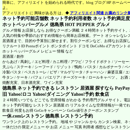
簡単に、アフィリエイト を始められる時代です。blog ブログ HP ホーム
よ。
アフィリエイト に 興味がある方 は、◆
アフィリエイト関連 お薦めリンク
ネット予約可能店舗数 ネット予約利用者数 ネット予約満足度 N
ホットペッパーグルメ 徳島県
HOT PEPPER グルメ
グルメ情報 お店探しなら お得なクーポン満載 ２４時間ネット予約サイト
人気の特集や季節のおすすめ情報から簡単お店検索。デート オシャレなレ
居酒屋まで、目的や予算別に探せます。割引クーポンなど、お得なお店探
リクルートID Pontaポイント ポンタポイント ドコモ DoCoMo dアカウント
ホットペッパーグルメ
レビュー 情報 など
居酒屋 / 創作
からあげ / 馬刺し / エビ料理 / カニ料理 / アワビ / フライドポテト / ソーセージ 
天ぷら / ステーキ / シーフード / リゾット / 鴨肉 / パスタ / カルボナーラ / 
冷製パスタ / ペスカトーレ / ピザ / マルゲリータ / チャーハン / 麻婆豆腐 / エ
牛タン / ケーキ / パフェ / パエリア / チーズケーキ / ロールキャベツ 。 お
焼酎充実、日本酒充実、ワイン充実
徳島県 ネット予約できる レストラン 居酒屋 探すなら PayPa
旧 Yahoo!ロコ Yahoo!ダイニング Yahoo!予約 飲食店
２４時間 いつでも どこでも 空席情報 がわかる 予約専門グルメサイト。電
ネット予約可能な レストラン 居酒屋 の リアルタイムな空席情報が一発で
飲食店 何度もお得 GoGoキャンペーン GoGo値引きクーポン スタンプ
一休.comレストラン 徳島県
レストラン予約
ワンランク上の レストラン予約。 地域 や ジャンル から カンタン検索、
一休だけの 限定メニュー や お店 メニュー 写真 利用者 感想など レストラ