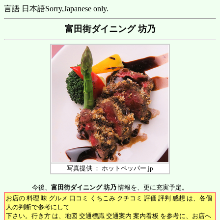
言語 日本語
Sorry,Japanese only.
富田街ダイニング 坊乃
写真提供 ： ホットペッパー.jp
今後、
富田街ダイニング 坊乃
情報を、更に充実予定。
お店の 料理 味 グルメ 口コミ くちこみ クチコミ 評価 評判 感想 は、各個
人の判断で参考にして
下さい。行き方 は、地図 交通標識 交通案内 案内看板 を参考に、お店へ