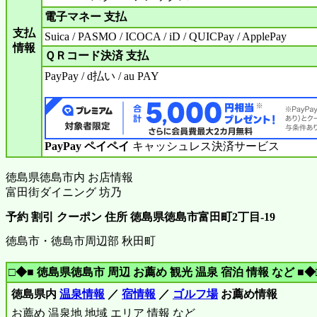
電子マネー 支払
支払
Suica / PASMO / ICOCA / iD / QUICPay / ApplePay
情報
ＱＲコード決済 支払
PayPay / d払い / au PAY
PayPay ペイペイ
キャッシュレス決済サービス
徳島県徳島市内 お店情報
富田街ダイニング 坊乃
予約 割引 クーポン 住所 徳島県徳島市富田町2丁目-19
徳島市・徳島市周辺部 秋田町
□◆■ 徳島県徳島市 周辺 お薦め 観光 温泉 宿泊 情報 など ■◆
徳島県内
温泉情報
／
宿情報
／
ゴルフ場
お薦め情報
お薦め 温泉地 地域 エリア 情報 など