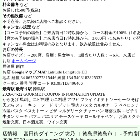
料金備考
など
お通し代500円(税込)
その他設備
など
不明点等、お気軽に店舗へご相談ください。
キャンセル規定
など
【コース予約の場合】ご来店前日22時以降から、コース料金の100%（1名
【席のみ予約の場合】ご来店当日17時以降から、3,000円（1名あたり）が
キャンセル料金はお料理のみとなります。飲み放題は含みません。
お店の特長
お店サイズ：～200席、客層：男女半々、1組当たり人数：～6人、来店ピー
お店
ホームページ
居酒屋 創作
お店
Googleマップ MAP
Latitude Longitude DD
地図 経度 34.06750277315446 緯度 134.5493182825332
クーポン 番号 管理 コード 93D9F1D3406406
最寄駅 最寄り駅
徳島駅
2026-04-22 GOURMET COUPON INFORMATION UPDATE
からあげ 馬刺し エビ料理 カニ料理 アワビ フライドポテト ソーセージ そば
天ぷら ステーキ シーフード リゾット 鴨肉 パスタ カルボナーラ ペペロン
冷製パスタ ペスカトーレ ピザ マルゲリータ チャーハン 麻婆豆腐 エビチリ
牛タン ケーキ パフェ パエリア チーズケーキ ロールキャベツ 。 お酒 カク
焼酎充実、日本酒充実、ワイン充実
店情報： 富田街ダイニング 坊乃 ［ 徳島県徳島市 ］ - 予約 
2026.07.20 coupon/gourmet/36/ All rights reserved.