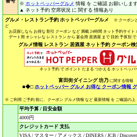
番号
※
ホットペッパーグルメ
情報 を ご確認 お願いしま
▲ ネット予約 空席状況 に 関する 情報あり
グルメ・レストラン予約 ホットペッパーグルメ
※ クーポン
ど
お店探しなら お得な 割引 クーポン など 満載 24時間 ネット予約サイト
デート用 オシャレな レストラン から 宴会用 居酒屋 まで 目的 予算別 で
グルメ情報 レストラン 居酒屋 ネット予約 クーポン検索 
ネット予約 で ポイント たまる つかえる ホットペッパ
富田街ダイニング 坊乃
に関する情報
■◆□
ホットペッパー グルメ お得な クーポン情報 
※ ご利用 ご予約 前に、クーポン グルメ情報 など 最新情報 を ご確認の
平均予算 / 目安金額
4000円
クレジットカード 支払
VISA / マスター / アメックス / DINERS / JCB / Discove