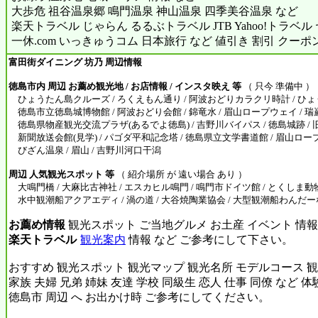
大歩危 祖谷温泉郷 鳴門温泉 神山温泉 四季美谷温泉 など
楽天トラベル じゃらん るるぶトラベル JTB Yahoo!トラベ
一休.com いっきゅうコム 日本旅行 など 値引き 割引 クーポ
富田街ダイニング 坊乃 周辺情報
徳島市内 周辺 お薦め観光地 / お店情報 / インスタ映え 等
（ 只今 準備中 ）
ひょうたん島クルーズ / ろくえもん通り / 阿波おどりカラクリ時計 / ひょ
徳島市立徳島城博物館 / 阿波おどり会館 / 錦竜水 / 眉山ロープウェイ / 瑞巌
徳島県物産観光交流プラザ(あるでよ徳島) / 吉野川バイパス / 徳島城跡 / 
新聞放送会館(見学) / パゴダ平和記念塔 / 徳島県立文学書道館 / 眉山ロー
びざん温泉 / 眉山 / 吉野川河口干潟
周辺 人気観光スポット 等
（ 紹介場所 が 遠い場合 あり ）
大鳴門橋 / 大麻比古神社 / エスカヒル鳴門 / 鳴門市ドイツ館 / とくしま動物
水中観潮船アクアエディ / 渦の道 / 大谷焼陶業協会 / 大型観潮船わんだ
お薦め情報
観光スポット ご当地グルメ お土産 イベント 情報
楽天トラベル
観光案内
情報 など ご参考にして下さい。
おすすめ 観光スポット 観光マップ 観光名所 モデルコース 観
家族 夫婦 兄弟 姉妹 友達 学校 同級生 恋人 仕事 同僚 など 
徳島市 周辺 へ お出かけ時 ご参考にしてください。