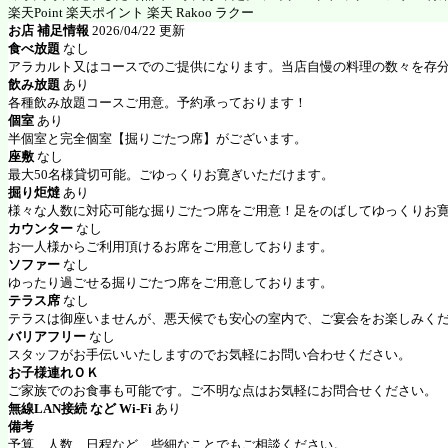
楽天Point 楽天ポイント 楽天 Rakoo ラクー
お店 補足情報
2026/04/22 更新
食べ放題
なし
アラカルト又はコースでのご提供になります。当店自慢の料理の数々を存
飲み放題
あり
各種飲み放題コースご用意。予約承っております！
個室
あり
半個室と完全個室【掘りごたつ席】がございます。
座敷
なし
最大50名様貸切可能。ごゆっくりお寛ぎいただけます。
掘り炬燵
あり
様々な人数に対応可能な掘りごたつ席をご用意！足をのばしてゆっくりお
カウンター
なし
お一人様からご利用頂けるお席をご用意しております。
ソファー
なし
ゆったり過ごせる掘りごたつ席をご用意しております。
テラス席
なし
テラスは御座いませんが、悪天候でも安心の室内で、ご宴会をお楽しみく
バリアフリー
なし
スタッフがお手伝いいたしますのでお気軽にお問い合わせください。
お子様連れＯＫ
ご家族でのお食事も可能です。ご不明な点はお気軽にお問合せください。
無線LAN接続 など Wi-Fi
あり
備考
予算、人数、日程など、些細なことでもご相談ください。