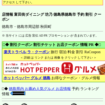
アクセス して下さい。
店情報 富田街ダイニング 坊乃 徳島県徳島市 予約 割引 クー
ポン
徳島市・徳島市周辺部 秋田町
※ 当サイト には 広告 宣伝 AD PR プロモーション が 含まれています。
□◆ 割引クーポン 割引チケット お店クーポン 情報 PR ◆□
楽天トラベル ラ・クーポン
旅行 宿泊 料金 割引 RaCoupon
＜ 詳細 は リンク または 画像 を クリック して下さい ＞
ホットペッパー グルメ 徳島
お得なクーポン・グルメ情報
□◆
徳島県内 お薦め人気グルメ お店情報
予約 ランキング
情報