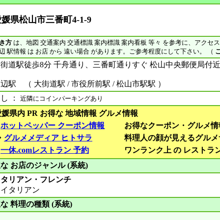
媛県松山市三番町4-1-9
き方
は、地図 交通案内 交通標識 案内標識 案内看板 等々 を参考に、アクセ
辺 駅情報 は お店 から 遠い場合 があります。ご参考程度にして下さい。 （
街道駅徒歩8分 千舟通り、三番町通りすぐ 松山中央郵便局付
辺駅 （ 大街道駅 / 市役所前駅 / 松山市駅駅 ）
し ：
近隣にコインパーキングあり
愛媛県内 PR お得な 地域情報 グルメ情報
■
ホットペッパー クーポン情報
お得なクーポン・グルメ情
◆
グルメメディア ヒトサラ
料理人の顔が見えるグルメ
■
一休.comレストラン 予約
ワンランク上 の レストラ
な お店のジャンル (系統)
イタリアン・フレンチ
イタリアン
な 料理の種類 (系統)