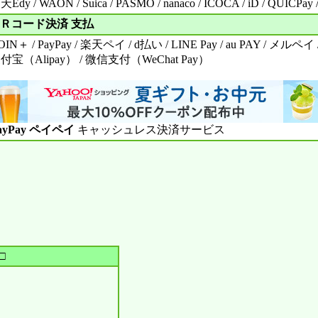
Edy / WAON / Suica / PASMO / nanaco / ICOCA / iD / QUICPay /
Ｒコード決済 支払
OIN＋ / PayPay / 楽天ペイ / d払い / LINE Pay / au PAY / メルペイ / 
付宝（Alipay） / 微信支付（WeChat Pay）
ayPay ペイペイ
キャッシュレス決済サービス
□