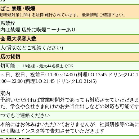
ばこ 禁煙 / 喫煙
動喫煙対策に関する法律 施行されています。 最新情報 ご確認下さい。
全席禁煙
店内は禁煙 店外に喫煙コーナーあり
会 最大収容人数
4人(貸切などご相談ください)
お店の貸切
切可能 ：
18名様～最大44名様までOK
～日、祝日、祝前日: 11:30～14:00 (料理LO 13:45 ドリンクLO 13
8:00～22:00 (料理LO 21:45 ドリンクLO 21:45)
ご案内
ご予約いただければ営業時間外であっても対応させていただき
また、学会や会社さま向けのお弁当仕出しなどの対応も可能で
いつでもご連絡ください
基本的にはお休みはいただいておりませんが、社員研修等の為
ただく際はインスタ等で告知させていただきます