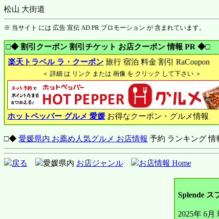
松山 大街道
※ 当サイト には 広告 宣伝 AD PR プロモーション が 含まれています。
□◆ 割引クーポン 割引チケット お店クーポン 情報 PR ◆□
楽天トラベル ラ・クーポン
旅行 宿泊 料金 割引 RaCoupon
＜ 詳細 は リンク または 画像 を クリック して下さい ＞
ホットペッパー グルメ 愛媛
お得なクーポン・グルメ情報
□◆
愛媛県内 お薦め人気グルメ お店情報
予約 ランキング 情
戻る
愛媛県内
お店ジャンル
お店情報 Home
Splende
2025年 