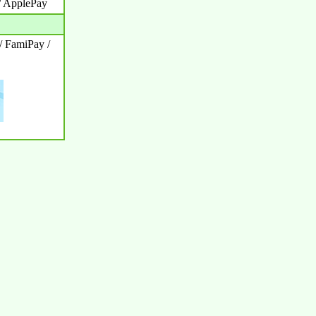
 ApplePay
FamiPay /