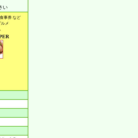
さい
食事券 など
グルメ
す。
PER
。