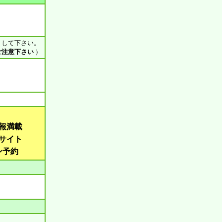
ス して下さい。
ご注意下さい
）
近
報満載
サイト
ン予約