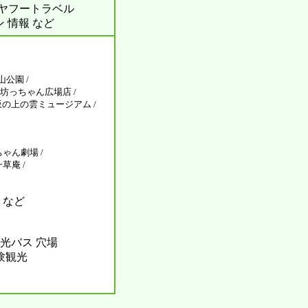
ル ヤフートラベル
ン 情報 など
山公園 /
 坊っちゃん広場店 /
坂の上の雲ミュージアム /
ちゃん劇場 /
草庵 /
 など
光バス 穴場
体験観光