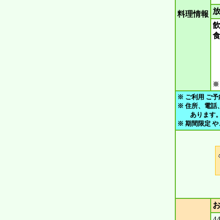
放
料理情報
飲
食
※
※ ご利用 ご予
※ 住所、電話
あります。 ご
※ 期間限定 
4