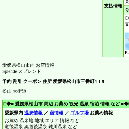
楽天
支払情報
Ｑ
C
支
P
愛媛県松山市内 お店情報
Splende スプレンド
予約 割引 クーポン 住所 愛媛県松山市三番町4-1-9
松山 大街道
□◆■ 愛媛県松山市 周辺 お薦め 観光 温泉 宿泊 情報 など ■◆
愛媛県内
温泉情報
／
宿情報
／
ゴルフ場
お薦め情報
お薦め 温泉地 地域 エリア 情報 など
道後温泉 奥道後温泉 鈍川温泉 など