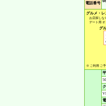
0
電話番号
グルメ・レ
お店探しなら 
デート用 オシ
グル
※ ご利用 ご
平
5
ク
V
電