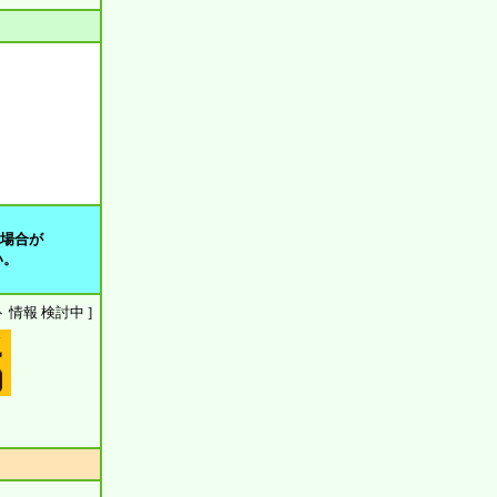
る場合が
い。
ウント 情報 検討中 ]