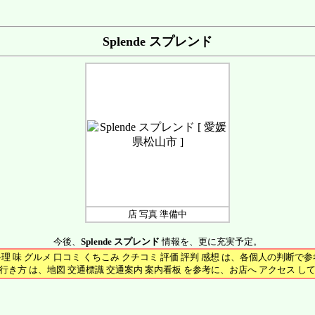
Splende スプレンド
店 写真 準備中
今後、
Splende スプレンド
情報を、更に充実予定。
料理 味 グルメ 口コミ くちこみ クチコミ 評価 評判 感想 は、各個人の判断で
行き方 は、地図 交通標識 交通案内 案内看板 を参考に、お店へ アクセス し