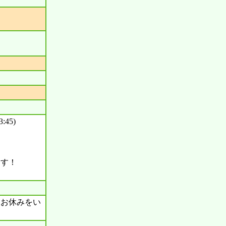
:45)
ます！
す
にお休みをい