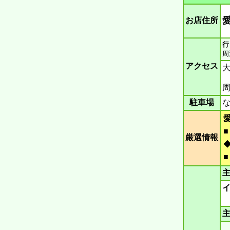
愛
お店住所
行
周
アクセス
大
周
駐車場
な
厳選情報
主
主