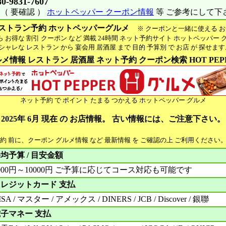
80-9831-7607
（ 要確認 ）
ホットペッパー クーポン情報
等 ご参考にして下
ストラン予約 ホットペッパーグルメ
※ クーポンと一緒に使える お
お得な 割引 クーポン など 満載 24時間 ネット予約サイト ホットペッパー 
ャレな レストラン から 宴会用 居酒屋 まで 目的 予算別 で お店 が 探せま
メ情報 レストラン 居酒屋 ネット予約 クーポン検索 HOT PEP
ネット予約 で ポイント たまる つかえる ホットペッパー グルメ
2025年 6月 現在 の お店情報。 古い情報には、ご注意下さい。
予約 前に、クーポン グルメ情報 など 最新情報 を ご確認の上 ご利用ください
均予算 / 目安金額
000円～10000円 ご予算に応じてコース対応も可能です
レジットカード 支払
ISA / マスター / アメックス / DINERS / JCB / Discover / 銀聯
子マネー 支払