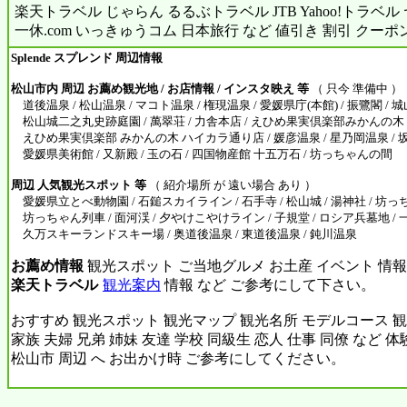
楽天トラベル じゃらん るるぶトラベル JTB Yahoo!トラベ
一休.com いっきゅうコム 日本旅行 など 値引き 割引 クーポ
Splende スプレンド 周辺情報
松山市内 周辺 お薦め観光地 / お店情報 / インスタ映え 等
（ 只今 準備中 ）
道後温泉 / 松山温泉 / マコト温泉 / 権現温泉 / 愛媛県庁(本館) / 振鷺閣 / 城
松山城二之丸史跡庭園 / 萬翠荘 / 力舎本店 / えひめ果実倶楽部みかんの木
えひめ果実倶楽部 みかんの木 ハイカラ通り店 / 媛彦温泉 / 星乃岡温泉 / 
愛媛県美術館 / 又新殿 / 玉の石 / 四国物産館 十五万石 / 坊っちゃんの間
周辺 人気観光スポット 等
（ 紹介場所 が 遠い場合 あり ）
愛媛県立とべ動物園 / 石鎚スカイライン / 石手寺 / 松山城 / 湯神社 / 坊っ
坊っちゃん列車 / 面河渓 / 夕やけこやけライン / 子規堂 / ロシア兵墓地 / 一
久万スキーランドスキー場 / 奥道後温泉 / 東道後温泉 / 鈍川温泉
お薦め情報
観光スポット ご当地グルメ お土産 イベント 情報
楽天トラベル
観光案内
情報 など ご参考にして下さい。
おすすめ 観光スポット 観光マップ 観光名所 モデルコース 観
家族 夫婦 兄弟 姉妹 友達 学校 同級生 恋人 仕事 同僚 など 
松山市 周辺 へ お出かけ時 ご参考にしてください。