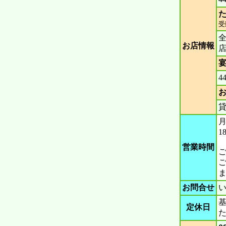
た
受
お店情報
宴
4
貸
月
1
営業時間
お問合せ
定休日