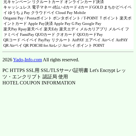
元キャンペーン リクルートカード オンラインカード決済
キャッシュレス 電子マネー d払い dカード dカードGOLD まちかどペイペ
イ ゆうちょPay クラウドペイ
Cloud Pay
Mobile
Origami Pay
/
Pontaポイント ポンタポイント
/
T-POINT Ｔポイント
楽天ポ
イントカード Apple Pay決済
Apple Pay
G Pay
Google Pay
楽天Pay Rpay
楽天ペイ
楽天Edy
楽天エディ
メルカリアプリ
メルペイ
フ
ァミペイ FamiPay QUOカード クオカード
QUOカードPay
QRコード ペイペイ
PayPay
リクルート AirPAY エアペイ
Airペイ
AirPAY
QR
Airペイ QR
POICHI for Airレジ
Airペイ ポイント POINT
2026
Yado-Info.com
All rights reserved.
PC HTTPS SSL用 SSL/TLSサーバ証明書 Let's Encrypt レッ
ツ・エンクリプト 認証局 使用
HOTEL COUPON INFORMATION