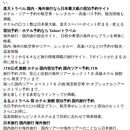
い。
楽天トラベル
国内・海外旅行なら日本最大級の宿泊予約サイト
ホテル・ツアー予約や航空券・レンタカー・高速バス予約、観光情報も
満載。
ホテルの口コミ数は日本最大級。楽天スーパーポイント貯まる・使える
宿泊予約・ホテル予約なら
Yahoo!トラベル
海外旅行・国内旅行総合サイト。 日程や希望の条件からプランを簡単に
検索。
国内･海外の航空券やツアー、レンタカー、高速バスなどの予約や観光・
温泉情報
クチコミやＱ＆Ａなど旅の情報満載の旅行サイト。Tポイントがたまる お
得に旅をしよう
JTB公式 旅館 ホテル 国内宿泊予約 国内ツアー予約
JTB
旅行予約 JTB。安心と信頼の海外ツアー ルックＪＴＢ 高級ホテル 旅館
から 格安プラン まで
揃った国内ツアー エースＪＴＢ の他 格安航空券 や オプショナルツアー
レストラン予約 まで。
旅を楽しくする多彩なラインナップが満載。
るるぶトラベル
宿 ホテル 旅館 宿泊予約 国内旅行予約
当日予約や今だけの限定プラン。航空券やレンタカーと宿泊のセットで
さらにお得に。
温泉旅館からビジネスホテルまで目的に合わせて簡単検索。
日本旅行
国内旅行 海外旅行
国内旅行や海外旅行・国内ツアーや海外ツアーのことなら日本旅行。