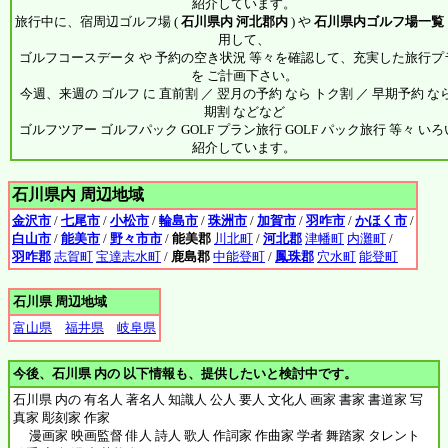
紹介しています。
旅行中に、宿周辺ゴルフ場 (
石川県内 河北郡内
) や
石川県内ゴルフ場一覧
用して、
ゴルフコースデータ や 予約の空き状況 等々を確認して、充実した旅行プ
を ご計画下さい。
今週、来週の ゴルフ に 直前割 ／ 翌月の予約 なら トク割 ／ 早期予約 なら
期割 などなど
ゴルフツアー ゴルフパック GOLF プラン旅行 GOLF パック旅行 等々 い
紹介しています。
石川県内 周辺地域
金沢市
/
七尾市
/
小松市
/
輪島市
/
珠洲市
/
加賀市
/
羽咋市
/
かほく市
/
白山市
/
能美市
/
野々市市
/
能美郡
川北町
/
河北郡
津幡町
内灘町
/
羽咋郡
志賀町
宝達志水町
/
鹿島郡
中能登町
/
鳳珠郡
穴水町
能登町
石川県 周辺地域
富山県
福井県
岐阜県
今後、石川県 内の 以下情報も、提供したいと検討中です。
石川県 内の 有名人 著名人 知識人 公人 要人 文化人 画家 書家 書道家 写
真家 彫刻家 作家
漫画家 映画監督 俳人 詩人 歌人 作詞家 作曲家 学者 舞踏家 タレント