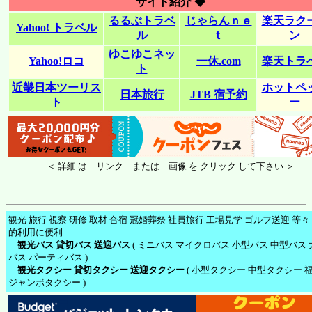
サイト紹介 ◆
るるぶトラベ
じゃらんｎｅ
楽天ラク
Yahoo! トラベル
ル
ｔ
ン
ゆこゆこネッ
Yahoo!ロコ
一休.com
楽天トラ
ト
近畿日本ツーリス
ホットペ
日本旅行
JTB 宿予約
ト
ー
＜ 詳細 は リンク または 画像 を クリック して下さい ＞
観光 旅行 視察 研修 取材 合宿 冠婚葬祭 社員旅行 工場見学 ゴルフ送迎 等々
的利用に便利
観光バス 貸切バス 送迎バス
( ミニバス マイクロバス 小型バス 中型バス 
バス パーティバス )
観光タクシー 貸切タクシー 送迎タクシー
( 小型タクシー 中型タクシー 
ジャンボタクシー )