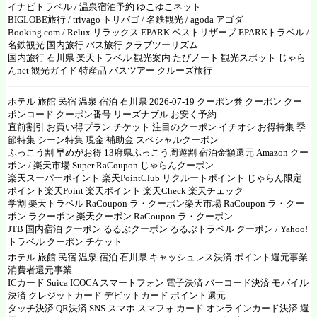
イナビトラベル
/
温泉宿泊予約 ゆこゆこネット
BIGLOBE旅行
/
trivago トリバゴ
/
名鉄観光
/ agoda
アゴダ
Booking.com
/
Relux リラックス
EPARK ベストリザーブ
EPARKトラベル
/
名鉄観光
国内旅行 バス旅行
クラブツーリズム
国内旅行 石川県
楽天トラベル 観光案内 たびノート
観光スポット
じゃら
んnet 観光ガイド
特産品 バスツアー クルーズ旅行
ホテル 旅館 民宿 温泉 宿泊 石川県 2026-07-19 クーポン券 クーポン クー
ポンコード クーポン番号 リーズナブル お安く予約
直前割引 お買い得プラン チケット 注目のクーポン イチオシ お得特集 季
節特集 シーン特集 現金 補助金 スペシャルクーポン
ふっこう割 早めがお得 13府県ふっこう周遊割 宿泊金額還元
Amazon クー
ポン
/
楽天市場
Super RaCoupon
じゃらんクーポン
楽天スーパーポイント
楽天PointClub
リクルートポイント じゃらん限定
ポイント楽天Point
楽天ポイント
楽天Check
楽天チェック
学割
楽天トラベル RaCoupon ラ・クーポン
楽天市場 RaCoupon ラ・クー
ポン
ラクーポン
楽天クーポン RaCoupon ラ・クーポン
JTB 国内宿泊 クーポン
るるぶクーポン
るるぶトラベル クーポン
/
Yahoo!
トラベル クーポン チケット
ホテル 旅館 民宿 温泉 宿泊 石川県 キャッシュレス決済 ポイント還元事業
消費者還元事業
ICカード Suica ICOCA スマートフォン 電子決済 バーコード決済 モバイル
決済 クレジットカード デビットカード ポイント還元
タッチ決済 QR決済 SNS スマホ スマフォ カード オンラインカード決済 還