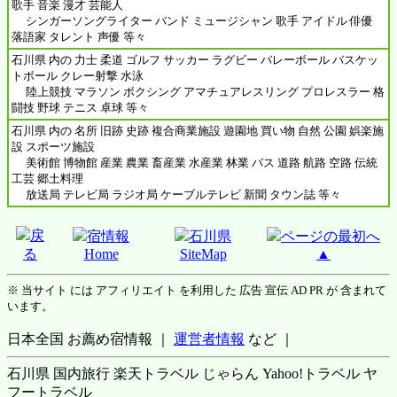
歌手 音楽 漫才 芸能人
シンガーソングライター バンド ミュージシャン 歌手 アイドル 俳優
落語家 タレント 声優 等々
石川県 内の 力士 柔道 ゴルフ サッカー ラグビー バレーボール バスケッ
トボール クレー射撃 水泳
陸上競技 マラソン ボクシング アマチュアレスリング プロレスラー 格
闘技 野球 テニス 卓球 等々
石川県 内の 名所 旧跡 史跡 複合商業施設 遊園地 買い物 自然 公園 娯楽施
設 スポーツ施設
美術館 博物館 産業 農業 畜産業 水産業 林業 バス 道路 航路 空路 伝統
工芸 郷土料理
放送局 テレビ局 ラジオ局 ケーブルテレビ 新聞 タウン誌 等々
戻
宿情報
石川県
ページの最初へ
る
Home
SiteMap
▲
※ 当サイト には アフィリエイト を利用した 広告 宣伝 AD PR が 含まれて
います。
日本全国 お薦め宿情報 ｜
運営者情報
など ｜
石川県 国内旅行 楽天トラベル じゃらん Yahoo!トラベル ヤ
フートラベル