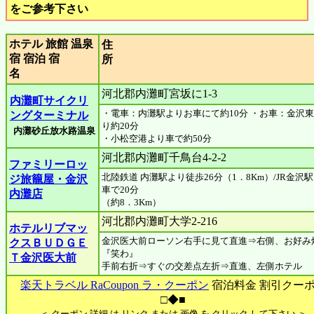
をご参考下さい
ホテル 旅館 温泉
住
宿 宿泊 宿
名
河北郡内灘町宮坂に1-3
内灘町サイクリ
・電車：内灘駅よりお車にて約10分 ・お車：金沢東
ングターミナル
り約20分
内灘砂丘放水路温泉
・小松空港より車で約50分
河北郡内灘町千鳥台4-2-2
ファミリーロッ
北陸鉄道 内灘駅より徒歩26分（1．8Km）/JR金沢
ジ旅籠屋・金沢
車で20分
内灘店
（約8．3Km）
河北郡内灘町大学2-216
ホテルリブマッ
金沢医大前ローソン右手に見て直進⇒右側、お好み
クスＢＵＤＧＥ
『笑わ』
Ｔ金沢医大前
手前右折⇒すぐの交差点左折⇒直進、左側ホテル
楽天トラベル RaCoupon ラ・クーポン
宿泊料金 割引クー
□◆■
＜ クーポン 詳細 は リンク または 画像 を クリック して下さい ＞