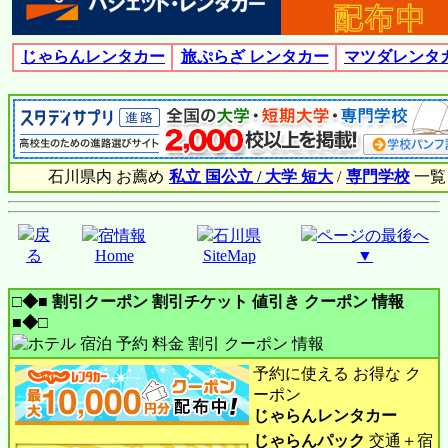
じゃらんレンタカー
旅ぷらざ レンタカー
マツダレンタ
石川県内 お薦め
私立 国公立 / 大学 短大
/
専門学校
一覧
戻
宿情報
石川県
ページの最後へ
る
Home
SiteMap
▼
□◆■ 割引クーポン 割引チケット 値引き クーポン 情報
■◆□
予約に使える お得な ク
ーポン
じゃらんレンタカー
じゃらんパック
交通＋宿