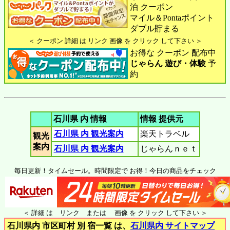
泊 クーポン
マイル＆Pontaポイント
ダブル貯まる
＜ クーポン 詳細 は リンク 画像 を クリック して下さい ＞
お得な クーポン 配布中
じゃらん 遊び・体験
予
約
石川県 内 情報
情報 提供元
石川県 内 観光案内
楽天トラベル
観光
案内
石川県 内 観光案内
じゃらんｎｅｔ
毎日更新！タイムセール。時間限定で お得！今日の商品をチェック
＜ 詳細 は リンク または 画像 を クリック して下さい ＞
石川県内 市区町村 別 宿一覧 は、
石川県内 サイトマップ