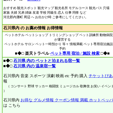
おすすめ 観光スポット 観光マップ 観光名所 モデルコース 観光バス 穴場
家族 夫婦 兄弟 姉妹 友達 学校 同級生 恋人 仕事 同僚 など
河北郡内灘町 周辺 へ お出かけ時 ご参考にしてください。
石川県内 の お薦め情報 お得情報
ペットホテル ペットショップ トリミングショップ ペット訓練所 動物病院
が運営する
ペットホテル サロン ペット一時預かり 等々 情報満載 ペット専用宿泊施設
予約
■◆□ 楽天トラベル
ペット専用 宿泊 / 施設 検索
□◆■
■◆□
石川県 内の ペットと泊まれる宿一覧
■◆□
石川県 内の 温泉宿一覧
石川県内 音楽 スポーツ 演劇 映画 etc 予約 購入
チケットぴあ
報
（ コンサート 野球 サッカー 格闘技 ミュージカル 歌舞伎 お笑い イベント 
）
石川県内
お得な グルメ情報 クーポン情報 満載 ホットペッパー
は こちら