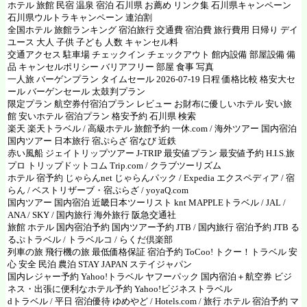
ホテル 旅館 民宿 温泉 宿泊 石川県 お薦め リンク集 石川県キャンペーン
石川県ウルトラキャンペーン 連泊割
全国ホテル 旅館ランキング 宿泊旅行 交通費 宿泊費 旅行費用 日帰り デイ
ユース 大人 子供 子ども 人数 キャンセル料
交通アクセス 駐車場 チェックイン チェックアウト 館内設備 部屋設備 備
品 キャンセルポリシー バリアフリー 部屋 食事 写真
一人旅 バーゲンプラン タイムセール 2026-07-19 日程 価格比較 格安大セ
ール バーゲンセール 太鼓判プラン
限定プラン 航空券付宿泊プラン レビュー お財布に優しいホテル 安い旅
館 安いホテル 宿泊プラン 格安予約 石川県 検索
楽天
楽天トラベル
/
高級ホテル 旅館予約 一休.com
/
海外ツアー 国内宿泊
国内ツアー 日本旅行
宿ぷらざ 宿なび 近鉄
赤い風船 ジェイトリップツアー
J-TRIP
最安値プラン 最安値予約
H.I.S.旅
プロ
トリップドットコム
Trip.com
/
クラブツーリズム
ホテル 宿予約 じゃらんnet
じゃらんパック /
Expedia エクスペディア
/
宿
らん
/
ベストリザーブ・宿ぷらざ
/
yoyaQ.com
国内ツアー 国内宿泊 近畿日本ツーリスト
knt
MAPPLEトラベル
/
JAL
/
ANA
/
SKY
/
国内旅行 海外旅行 阪急交通社
旅館 ホテル 国内宿泊予約 国内ツアー予約 JTB
/
国内旅行 宿泊予約 JTB る
るぷトラベル
/
トラベルコ
/
らくだ倶楽部
列車の旅 飛行機の旅
最低価格保証 宿泊予約 ToCoo! トクー！トラベル
安
心 安全 民泊 農泊
STAY JAPAN ステイジャパン
国内レジャー予約 Yahoo!トラベル
ヤフーパック 国内宿泊＋航空券
ビジ
ネス・出張に便利なホテル予約 Yahoo!ビジネストラベル
dトラベル
/
平日 宿泊優待 ゆめやど
/
Hotels.com
/
旅行 ホテル 宿泊予約 マ