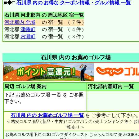
■◆□
石川県 内の お得な クーポン情報・グルメ情報 一覧
石川県 河北郡内 の 周辺地区 宿一覧
河北郡内 全域
の 宿一覧
(
7 件
)
河北郡
津幡町
の 宿一覧
(
4 件
)
河北郡
内灘町
の 宿一覧
(
3 件
)
石川県 内の お薦めゴルフ場
周辺 ゴルフ場 案内
河北郡内灘町内
一覧
下記 お薦めゴルフ場 一覧 を ご参照
-
下さい。
石川県 内の お薦めゴルフ場 一覧
を ご参考にして下さい
＜ 格安ゴルフ用品 ( 新品・中古 ) / ゴルフパック / 売上ランキング 等々 
報 あり ＞
お薦めゴルフ場予約 GDO ゴルフダイジェスト じゃらんゴルフ 楽天GORA