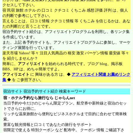
クセスして下さい。
宿 民宿 旅館 ホテル の 口コミ クチコミ くちこみ 感想 評価 評判 は、個人
の判断で参考にして下さい。
言えることは、 口コミ情報 クチコミ情報 等 くちこみ を信じるかは、あな
たの判断だと言うことです。
宿泊予約サイト紹介は、アフィリエイトプログラムを利用し、各リンク集
を作成しています。
また、上記 各予約サイトも、アフィリエイトプログラムに参加し、マーケ
ティング展開を行っています。
楽天市場 Yahoo! 等々 注目人気商品の 格安 激安 バーゲン情報 最安値 等々
を 紹介しませんか？
簡単に、
アフィリエイト
を始められる時代です。ブログ blog、掲示板
BBS、HP は、めちゃ簡単ですよ。
アフィリエイト
に 興味がある方 は、◆
アフィリエイト関連 お薦めリンク
集
◆ を ご参照下さい。
宿泊サイト 宿泊予約サイト紹介 検索キーワード
宿・ホテル予約なら旅行なら
じゃらんnet
当日予約や今だけのじゃらん限定プラン。航空券や新幹線と宿泊のセッ
トでさらにお得に。
リッチな温泉旅館から便利なビジネスホテルまで目的に合わせて簡単検
索。
豊富な観光情報と口コミであなたの旅行をサポート
宿限定で使える 特別クーポン など 配布中。 クーポン 情報 ご確認下さ