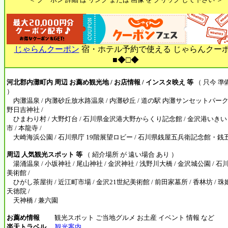
じゃらんクーポン
宿・ホテル予約で使える じゃらんクー
■◆□◆
河北郡内灘町内 周辺 お薦め観光地 / お店情報 / インスタ映え 等
（ 只今 準
）
内灘温泉 / 内灘砂丘放水路温泉 / 内灘砂丘 / 道の駅 内灘サンセットパーク 
野日吉神社 /
ひまわり村 / 大野灯台 / 石川県金沢港大野からくり記念館 / 金沢港いき
市 / 本龍寺 /
大崎海浜公園 / 石川県庁 19階展望ロビー / 石川県銭屋五兵衛記念館・銭
周辺 人気観光スポット 等
（ 紹介場所 が 遠い場合 あり ）
湯涌温泉 / 小坂神社 / 尾山神社 / 金沢神社 / 浅野川大橋 / 金沢城公園 / 石
美術館 /
ひがし茶屋街 / 近江町市場 / 金沢21世紀美術館 / 前田家墓所 / 香林坊 / 
天徳院 /
天神橋 / 兼六園
お薦め情報
観光スポット ご当地グルメ お土産 イベント 情報 など
楽天トラベル
観光案内