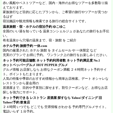
赤い風船やベストツアーなど、国内・海外のお得なツアーを多数取り揃
えております。
家族旅行など目的に応じたプランから、ご希望の旅行やツアーが見つか
るはず
宿泊施設や観光情報も検索できる旅行の総合サイトです。
温泉旅館・宿・ホテルの宿泊予約
ゆこゆこ
全国のいい湯を知っている 温泉コンシェルジュ があなたの旅行をお手伝
い。
有名温泉から穴場の温泉まで、宿・旅館 を ご紹介
ホテル予約 旅館予約
一休.com
国内の厳選された ホテル 旅館 を タイムセール や 一休限定 など
充実のプランで お得に予約。 ワンランク上の旅行をお楽しみください。
ネット予約可能店舗数 ネット予約利用者数 ネット予約満足度 No.1
ホットペッパーグルメ
HOT PEPPER グルメ
グルメ情報 お店探しなら お得なクーポン満載 ２４時間ネット予約サイ
ト。ポイントもたまります。
人気の特集や季節のおすすめ情報から簡単お店検索。デート オシャレな
レストランから宴会用の
居酒屋まで、目的や予算別に探せます。割引クーポンなど、お得なお店
探しを強力にサポート。
ネット予約できる レストラン 居酒屋 探すなら
Yahoo!ダイニング
旧
Yahoo!予約 飲食店
２４時間 いつでも どこでも 空席情報 がわかる 予約専門グルメサイト。
電話いらず １分予約。