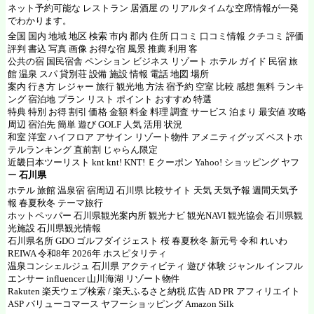
ネット予約可能な レストラン 居酒屋 の リアルタイムな空席情報が一発
でわかります。
全国 国内 地域 地区 検索 市内 郡内 住所 口コミ 口コミ情報 クチコミ 評価
評判 書込 写真 画像 お得な宿 風景 推薦 利用 客
公共の宿 国民宿舎 ペンション ビジネス リゾート ホテル ガイド 民宿 旅
館 温泉 スパ 貸別荘 設備 施設 情報 電話 地図 場所
案内 行き方 レジャー 旅行 観光地 方法 宿予約 空室 比較 感想 無料 ランキ
ング 宿泊地 プラン リスト ポイント おすすめ 特選
特典 特別 お得 割引 価格 金額 料金 料理 調査 サービス 泊まり 最安値 攻略
周辺 宿泊先 簡単 遊び GOLF 人気 活用 状況
和室 洋室 ハイフロア アサイン リゾート物件 アメニティグッズ ベストホ
テルランキング 直前割 じゃらん限定
近畿日本ツーリスト knt knt! KNT! Ｅクーポン Yahoo! ショッピング ヤフ
ー
石川県
ホテル 旅館 温泉宿 宿周辺 石川県 比較サイト 天気 天気予報 週間天気予
報 春夏秋冬 テーマ旅行
ホットペッパー
石川県観光案内所 観光ナビ 観光NAVI 観光協会 石川県観
光施設 石川県観光情報
石川県名所
GDO ゴルフダイジェスト
桜 春夏秋冬 新元号 令和 れいわ
REIWA 令和8年 2026年 ホスピタリティ
温泉コンシェルジュ 石川県 アクティビティ 遊び 体験 ジャンル インフル
エンサー influencer 山川海湖 リゾート物件
Rakuten
楽天ウェブ検索
/
楽天ふるさと納税
広告 AD PR アフィリエイト
ASP
バリューコマース
ヤフーショッピング Amazon Silk