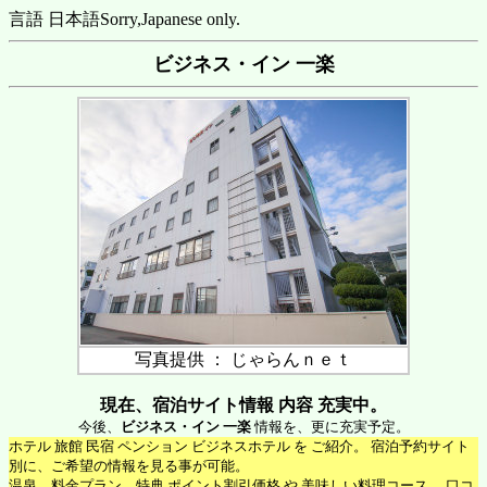
言語 日本語
Sorry,Japanese only.
ビジネス・イン 一楽
写真提供 ： じゃらんｎｅｔ
現在、宿泊サイト情報 内容 充実中。
今後、
ビジネス・イン 一楽
情報を、更に充実予定。
ホテル 旅館 民宿 ペンション ビジネスホテル を ご紹介。 宿泊予約サイト
別に、ご希望の情報を見る事が可能。
温泉、料金プラン、特典 ポイント割引価格 や 美味しい料理コース 、口コ