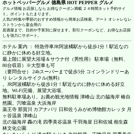
ホットペッパーグルメ 徳島県
HOT PEPPER グルメ
グルメ情報 お店探しなら お得なクーポン満載 ２４時間ネット予約サイ
ト。ポイントもたまります。
人気の特集や季節のおすすめ情報から簡単お店検索。デート オシャレなレ
ストランから宴会用の
居酒屋まで、目的や予算別に探せます。割引クーポンなど、お得なお店探
しを強力にサポート。
ホテル 案内 ： 特急停車JR阿波橘駅から徒歩1分！駅近なの
に静かに休める好立地。
最上階に展望大浴場＆サウナ付（男性用） 駐車場（無料、
80台収容）※大型車も可
（要問合せ） 24hスーパーまで徒歩5分 コインランドリーあ
り レンタルサイクル(無料)
。JR阿波橘駅から徒歩1分！駅近なのに静かに休める好立
地。Wi-Fi完備、展望大浴場、
無料駐車場あり。お薦め観光地情報 津峰山 北の脇海岸 椿自
然園。宍喰温泉 大浜海岸
薬王寺 那賀川 カアナパリ 日和佐うみがめ博物館カレッタ 月
ヶ谷温泉 津峰山
北の脇海岸 轟の滝 四季美谷温泉 千羽海崖 日和佐城 相生森
林文化公園