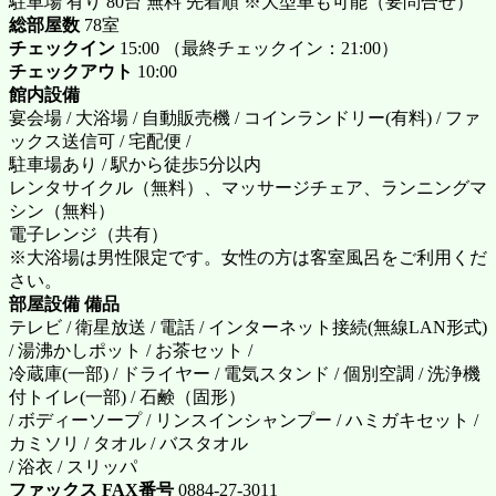
駐車場 有り 80台 無料 先着順 ※大型車も可能（要問合せ）
総部屋数
78室
チェックイン
15:00 （最終チェックイン：21:00）
チェックアウト
10:00
館内設備
宴会場 / 大浴場 / 自動販売機 / コインランドリー(有料) / ファ
ックス送信可 / 宅配便 /
駐車場あり / 駅から徒歩5分以内
レンタサイクル（無料）、マッサージチェア、ランニングマ
シン（無料）
電子レンジ（共有）
※大浴場は男性限定です。女性の方は客室風呂をご利用くだ
さい。
部屋設備 備品
テレビ / 衛星放送 / 電話 / インターネット接続(無線LAN形式)
/ 湯沸かしポット / お茶セット /
冷蔵庫(一部) / ドライヤー / 電気スタンド / 個別空調 / 洗浄機
付トイレ(一部) / 石鹸（固形）
/ ボディーソープ / リンスインシャンプー / ハミガキセット /
カミソリ / タオル / バスタオル
/ 浴衣 / スリッパ
ファックス FAX番号
0884-27-3011