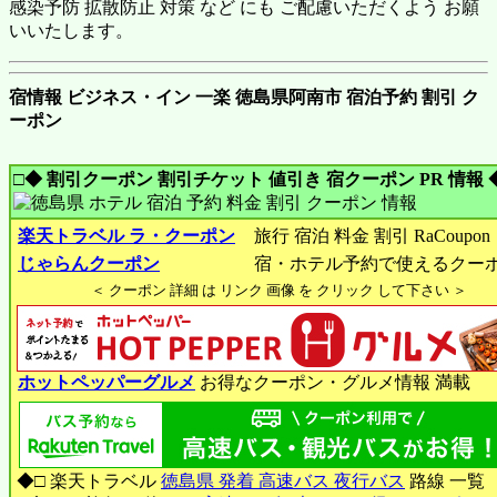
感染予防 拡散防止 対策 など にも ご配慮いただくよう お願
いいたします。
宿情報 ビジネス・イン 一楽 徳島県阿南市 宿泊予約 割引 ク
ーポン
□◆ 割引クーポン 割引チケット 値引き 宿クーポン PR 情報 
楽天トラベル ラ・クーポン
旅行 宿泊 料金 割引 RaCoupon
じゃらんクーポン
宿・ホテル予約で使えるクー
＜ クーポン 詳細 は リンク 画像 を クリック して下さい ＞
ホットペッパーグルメ
お得なクーポン・グルメ情報 満載
◆□ 楽天トラベル
徳島県 発着 高速バス 夜行バス
路線 一覧