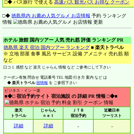
□◆ バス旅行 で使える
高速バス 観光バス お得な クーポン
□◆
徳島県内 お薦め人気グルメ お店情報
予約 ランキング
情報
ホテル 旅館 国内ツアー 人気 売れ筋 評価 ランキング PR
徳島県 楽天 宿泊 国内ツアー ランキング
■
楽天トラベル
※ 立地 部屋 食事 風呂 サービス 設備 アメニティ 売れ筋 順
など
口コミ 感想 など 楽天 じゃらん 情報 など ご参考にして下さい
クーポン有無 問合せ 電話番号 TEL 地図 行き方 案内 など は
◆
楽天トラベル
宿情報
を ご参照下さい
ビジネス・イン 一楽
■◆□ 宿泊予約サイト 宿泊施設 の 詳細 PR 情報 □◆■
楽天
じゃらん
ＪＴＢ
近畿日本
トラベル
ｎｅｔ
宿泊予約
ツーリスト
詳細
詳細
-
-