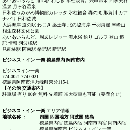
あいあいらんど 道の駅 わじき 氷柱観音。宍喰温泉 四季美谷
温泉 月ヶ谷温泉
日和佐うみがめ博物館カレッタ 氷柱観音 轟の滝 那賀川 カア
ナパリ 日和佐城
大浜海岸 道の駅 わじき 薬王寺 北の脇海岸 千羽海崖 津峰山
相生森林文化公園
あいあいらんど。周辺レジャー 海水浴 釣り ゴルフ 登山 追
記 情報 阿波橘駅
見能林駅 阿南駅 桑野駅 新野駅
ビジネス・イン 一楽
徳島県内 阿南市内
ビジネスイン一楽
774-0021 774 0021
徳島県阿南市津乃峰町東分115-1
【その他 交通案内】
駐車場 有り 80台 無料 先着順 ※大型車も可能（要問合せ）
ビジネス・イン 一楽
エリア情報
地域名称
：
四国 四国地方 阿波国 徳島
徳島県内宿 徳島内宿 阿南市内宿 阿南内宿
徳島県阿南市 ビジネス・イン 一楽