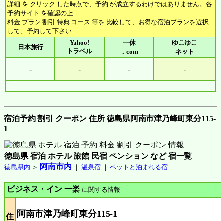
詳細 を クリック した時点で、予約 が成立するわけではありません。各
予約サイト を確認の上
料金 プラン 割引 特典 コース 等を 比較して、お得な宿泊プランを選択
して、予約して下さい
Yahoo!
一休
ゆこゆこ
日本旅行
トラベル
．com
ネット
-
-
-
-
宿泊予約 割引 クーポン 住所 徳島県阿南市津乃峰町東分115-
1
徳島県 宿泊 ホテル 旅館 民宿 ペンション など 宿一覧
阿南市内
徳島県内
＞
｜
温泉宿
｜
ペットと泊まれる宿
ビジネス・イン 一楽
に関する情報
阿南市津乃峰町東分115-1
住