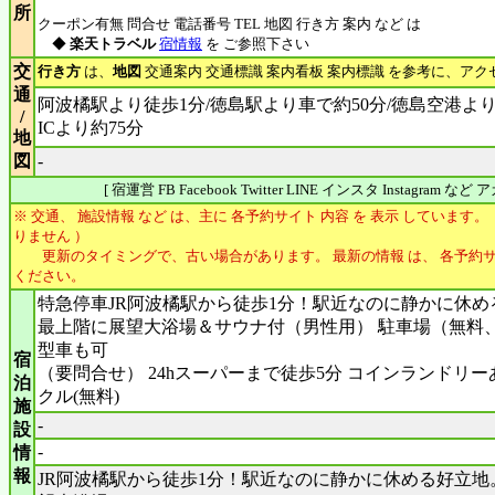
所
クーポン有無 問合せ 電話番号 TEL 地図 行き方 案内 など は
◆
楽天トラベル
宿情報
を ご参照下さい
交
行き方
は、
地図
交通案内 交通標識 案内看板 案内標識 を参考に、アク
通
阿波橘駅より徒歩1分/徳島駅より車で約50分/徳島空港より
/
ICより約75分
地
図
-
[ 宿運営 FB Facebook Twitter LINE インスタ Instagram 
※ 交通、 施設情報 など は、主に 各予約サイト 内容 を 表示 しています。
りません ）
更新のタイミングで、古い場合があります。 最新の情報 は、 各予約サ
ください。
特急停車JR阿波橘駅から徒歩1分！駅近なのに静かに休め
最上階に展望大浴場＆サウナ付（男性用） 駐車場（無料、
型車も可
宿
（要問合せ） 24hスーパーまで徒歩5分 コインランドリー
泊
クル(無料)
施
-
設
-
情
報
JR阿波橘駅から徒歩1分！駅近なのに静かに休める好立地。W