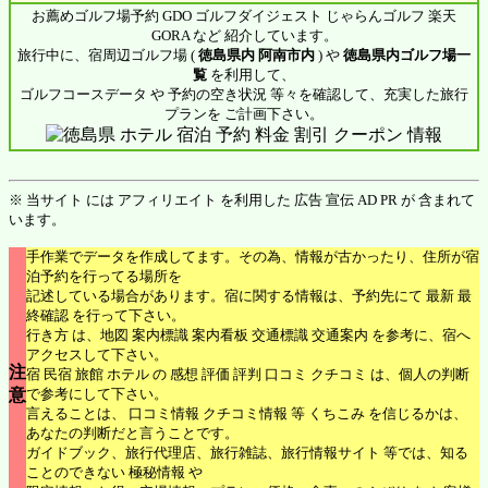
お薦めゴルフ場予約 GDO ゴルフダイジェスト じゃらんゴルフ 楽天
GORA など 紹介しています。
旅行中に、宿周辺ゴルフ場 (
徳島県内 阿南市内
) や
徳島県内ゴルフ場一
覧
を利用して、
ゴルフコースデータ や 予約の空き状況 等々を確認して、充実した旅行
プランを ご計画下さい。
※ 当サイト には アフィリエイト を利用した 広告 宣伝 AD PR が 含まれて
います。
手作業でデータを作成してます。その為、情報が古かったり、住所が宿
泊予約を行ってる場所を
記述している場合があります。宿に関する情報は、予約先にて 最新 最
終確認 を行って下さい。
行き方 は、地図 案内標識 案内看板 交通標識 交通案内 を参考に、宿へ
アクセスして下さい。
注
宿 民宿 旅館 ホテル の 感想 評価 評判 口コミ クチコミ は、個人の判断
意
で参考にして下さい。
言えることは、 口コミ情報 クチコミ情報 等 くちこみ を信じるかは、
あなたの判断だと言うことです。
ガイドブック、旅行代理店、旅行雑誌、旅行情報サイト 等では、知る
ことのできない 極秘情報 や