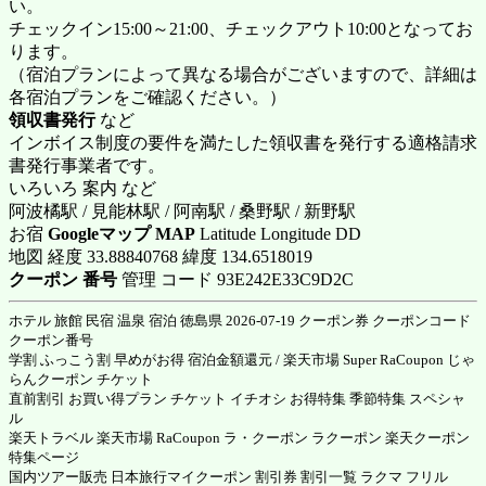
い。
チェックイン15:00～21:00、チェックアウト10:00となってお
ります。
（宿泊プランによって異なる場合がございますので、詳細は
各宿泊プランをご確認ください。）
領収書発行
など
インボイス制度の要件を満たした領収書を発行する適格請求
書発行事業者です。
いろいろ 案内 など
阿波橘駅 / 見能林駅 / 阿南駅 / 桑野駅 / 新野駅
お宿
Googleマップ MAP
Latitude Longitude DD
地図 経度 33.88840768 緯度 134.6518019
クーポン 番号
管理 コード 93E242E33C9D2C
ホテル 旅館 民宿 温泉 宿泊 徳島県 2026-07-19 クーポン券 クーポンコード
クーポン番号
学割 ふっこう割 早めがお得 宿泊金額還元 / 楽天市場 Super RaCoupon じゃ
らんクーポン チケット
直前割引 お買い得プラン チケット イチオシ お得特集 季節特集 スペシャ
ル
楽天トラベル 楽天市場 RaCoupon ラ・クーポン ラクーポン 楽天クーポン
特集ページ
国内ツアー販売 日本旅行マイクーポン 割引券 割引一覧 ラクマ フリル