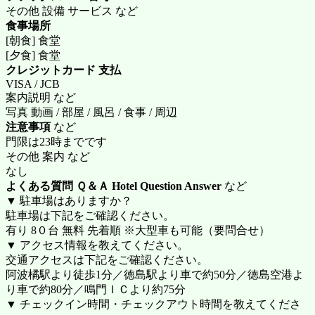
その他 設備 サービス など
食事場所
[朝食] 食堂
[夕食] 食堂
クレジットカード 支払
VISA / JCB
案内説明 など
写真 動画 / 部屋 / 風呂 / 食事 / 周辺
注意事項
など
門限は23時までです
その他 案内 など
なし
よくある質問 Ｑ＆Ａ Hotel Question Answer
など
▼ 駐車場はありますか？
駐車場は下記をご確認ください。
有り 8０台 無料 先着順 ※大型車も可能（要問合せ）
▼ アクセス情報を教えてください。
交通アクセスは下記をご確認ください。
阿波橘駅より徒歩1分／徳島駅より車で約50分／徳島空港よ
り車で約80分／鳴門ＩＣより約75分
▼ チェックイン時間・チェックアウト時間を教えてくださ