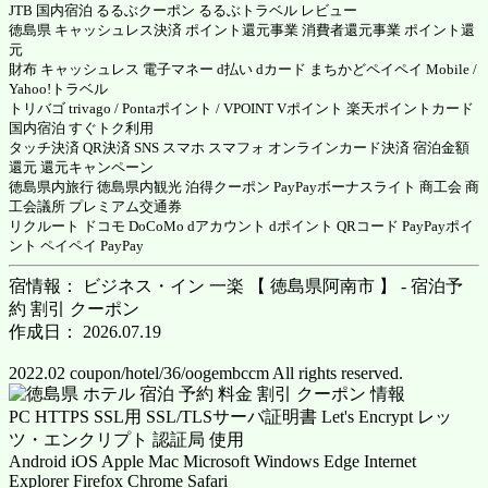
JTB 国内宿泊 るるぶクーポン るるぶトラベル レビュー
徳島県 キャッシュレス決済 ポイント還元事業 消費者還元事業 ポイント還
元
財布 キャッシュレス 電子マネー d払い dカード まちかどペイペイ Mobile /
Yahoo!トラベル
トリバゴ trivago / Pontaポイント / VPOINT Vポイント 楽天ポイントカード
国内宿泊 すぐトク利用
タッチ決済 QR決済 SNS スマホ スマフォ オンラインカード決済 宿泊金額
還元 還元キャンペーン
徳島県内旅行 徳島県内観光 泊得クーポン PayPayボーナスライト 商工会 商
工会議所 プレミアム交通券
リクルート ドコモ DoCoMo dアカウント dポイント QRコード PayPayポイ
ント ペイペイ PayPay
宿情報： ビジネス・イン 一楽 【 徳島県阿南市 】 - 宿泊予
約 割引 クーポン
作成日： 2026.07.19
2022.02 coupon/hotel/36/oogembccm All rights reserved.
PC HTTPS SSL用 SSL/TLSサーバ証明書 Let's Encrypt レッ
ツ・エンクリプト 認証局 使用
Android iOS Apple Mac Microsoft Windows Edge Internet
Explorer Firefox Chrome Safari