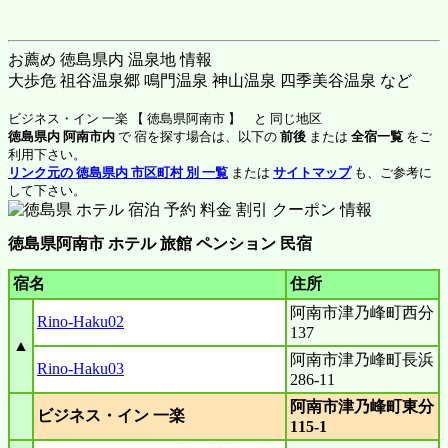
お薦め 徳島県内 温泉地 情報
大歩危 祖谷温泉郷 鳴門温泉 神山温泉 四季美谷温泉 など
ビジネス・イン 一楽 【 徳島県阿南市 】 と 同じ地区
徳島県内 阿南市内
で 宿を探す場合は、以下の
前後
または
全宿一覧
をご
利用下さい。
リンク元の 徳島県内 市区町村 別 一覧
または
サイトマップ
も、ご参考に
して下さい。
徳島県阿南市 ホテル 旅館 ペンション 民宿
宿名
住所
阿南市津乃峰町西分
Rino-Haku02
137
▲
阿南市津乃峰町長浜
Rino-Haku03
286-11
阿南市津乃峰町東分
ビジネス・イン 一楽
115-1