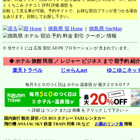
ミ くちこみ クチコミ 評判 評価 感想 を
比較 して見る事が可能。予約サイトで、お得な宿泊プランが見つかる場合
もあります。比較してお探し下さい。
戻る
宿 Home
｜
徳島県 宿 Home
｜
徳島県 SiteMap
※ 当サイト には 広告 宣伝 AD PR プロモーション が 含まれています。
◆ ホテル 旅館 民宿 ／ レジャー ビジネス まで 宿予約 紹介
楽天トラベル
じゃらんnet
ゆこゆこネッ
毎月５と０のつく日は ホテル 温泉宿 が 最大２０％ＯＦＦ
＜ 詳細 は リンク または 画像 を クリック して下さい ＞
国内旅行 観光 貸切 バス BUS タクシー TAXI レンタカー
飛行機 ANA JAL SKY 鉄道 TRAIN 列車 JR など
お薦めリンク集
情報