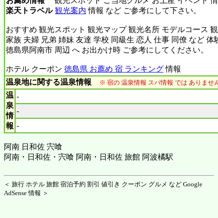
お薦め情報
観光スポット ご当地グルメ お土産 イベント 情
楽天トラベル
観光案内
情報 など ご参考にして下さい。
おすすめ 観光スポット 観光マップ 観光名所 モデルコース 観
家族 夫婦 兄弟 姉妹 友達 学校 同級生 恋人 仕事 同僚 など 
徳島県阿南市 周辺 へ お出かけ時 ご参考にしてください。
ホテル クーポン
徳島県 お薦め 宿 ランキング
情報
温泉地に関する温泉情報
※ 宿の 温泉情報 スパ情報 では ありま
温
-
泉
-
情
-
報
阿南 日和佐 宍喰
阿南・日和佐・宍喰 阿南・日和佐 旅館 阿波橘駅
＜ 旅行 ホテル 旅館 宿泊予約 割引 値引き クーポン グルメ など Google
AdSense 情報 ＞