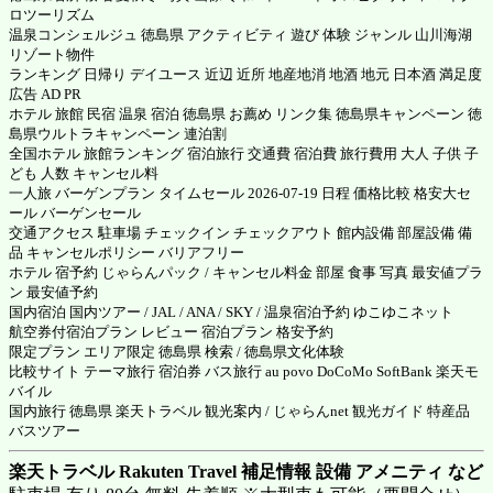
ロツーリズム
温泉コンシェルジュ 徳島県 アクティビティ 遊び 体験 ジャンル 山川海湖
リゾート物件
ランキング 日帰り デイユース 近辺 近所 地産地消 地酒 地元 日本酒 満足度
広告 AD PR
ホテル 旅館 民宿 温泉 宿泊 徳島県 お薦め リンク集 徳島県キャンペーン 徳
島県ウルトラキャンペーン 連泊割
全国ホテル 旅館ランキング 宿泊旅行 交通費 宿泊費 旅行費用 大人 子供 子
ども 人数 キャンセル料
一人旅 バーゲンプラン タイムセール 2026-07-19 日程 価格比較 格安大セ
ール バーゲンセール
交通アクセス 駐車場 チェックイン チェックアウト 館内設備 部屋設備 備
品 キャンセルポリシー バリアフリー
ホテル 宿予約 じゃらんパック / キャンセル料金 部屋 食事 写真 最安値プラ
ン 最安値予約
国内宿泊 国内ツアー / JAL / ANA / SKY / 温泉宿泊予約 ゆこゆこネット
航空券付宿泊プラン レビュー 宿泊プラン 格安予約
限定プラン エリア限定 徳島県 検索 / 徳島県文化体験
比較サイト テーマ旅行 宿泊券 バス旅行 au povo DoCoMo SoftBank 楽天モ
バイル
国内旅行 徳島県 楽天トラベル 観光案内 / じゃらんnet 観光ガイド 特産品
バスツアー
楽天トラベル Rakuten Travel 補足情報 設備 アメニティ など