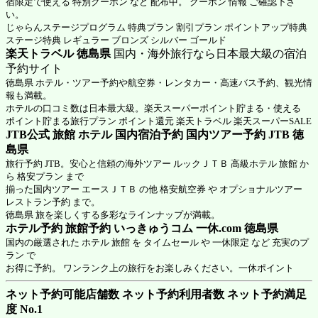
宿限定で使える 特別クーポン など 配布中。 クーポン 情報 ご確認下さ
い。
じゃらんステージプログラム 特典プラン 割引プラン ポイントアップ特典
ステージ特典 レギュラー ブロンズ シルバー ゴールド
楽天トラベル 徳島県
国内・海外旅行なら日本最大級の宿泊
予約サイト
徳島県 ホテル・ツアー予約や航空券・レンタカー・高速バス予約、観光情
報も満載。
ホテルの口コミ数は日本最大級。楽天スーパーポイント貯まる・使える
ポイント貯まる旅行プラン ポイント還元 楽天トラベル 楽天スーパーSALE
JTB公式 旅館 ホテル 国内宿泊予約 国内ツアー予約 JTB 徳
島県
旅行予約 JTB。安心と信頼の海外ツアー ルックＪＴＢ 高級ホテル 旅館 か
ら 格安プラン まで
揃った国内ツアー エースＪＴＢ の他 格安航空券 や オプショナルツアー
レストラン予約 まで。
徳島県 旅を楽しくする多彩なラインナップが満載。
ホテル予約 旅館予約 いっきゅうコム 一休.com 徳島県
国内の厳選された ホテル 旅館 を タイムセール や 一休限定 など 充実のプ
ラン で
お得に予約。 ワンランク上の旅行をお楽しみください。一休ポイント
ネット予約可能店舗数 ネット予約利用者数 ネット予約満足
度 No.1