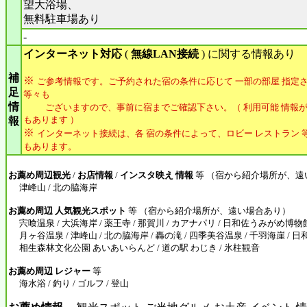
望大浴場、
無料駐車場あり
-
インターネット対応
(
無線LAN接続
) に関する情報あり
補
※
ご参考情報です。ご予約された宿の条件に応じて 一部の部屋 指定さ
足
等々も
情
ございますので、事前に宿までご確認下さい。（ 利用可能 情報が
もあります ）
報
※
インターネット接続は、各 宿の条件によって、ロビー レストラン 等
もあります。
お薦め周辺観光
/
お店情報
/
インスタ映え 情報
等 （宿から紹介場所が、遠
津峰山 / 北の脇海岸
お薦め周辺 人気観光スポット
等 （宿から紹介場所が、遠い場合あり）
宍喰温泉 / 大浜海岸 / 薬王寺 / 那賀川 / カアナパリ / 日和佐うみがめ博物
月ヶ谷温泉 / 津峰山 / 北の脇海岸 / 轟の滝 / 四季美谷温泉 / 千羽海崖 / 日和
相生森林文化公園 あいあいらんど / 道の駅 わじき / 氷柱観音
お薦め周辺 レジャー
等
海水浴 / 釣り / ゴルフ / 登山