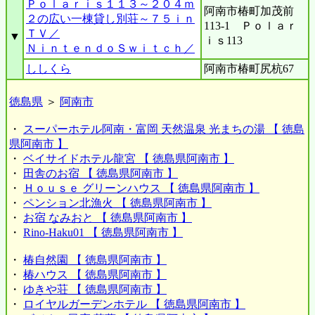
Ｐｏｌａｒｉｓ１１３～２０４ｍ
阿南市椿町加茂前
２の広い一棟貸し別荘～７５ｉｎ
113-1 Ｐｏｌａｒ
ＴＶ／
▼
ｉｓ113
ＮｉｎｔｅｎｄｏＳｗｉｔｃｈ／
ししくら
阿南市椿町尻杭67
徳島県
＞
阿南市
・
スーパーホテル阿南・富岡 天然温泉 光まちの湯 【 徳島
県阿南市 】
・
ベイサイドホテル龍宮 【 徳島県阿南市 】
・
田舎のお宿 【 徳島県阿南市 】
・
Ｈｏｕｓｅ グリーンハウス 【 徳島県阿南市 】
・
ペンション北漁火 【 徳島県阿南市 】
・
お宿 なみおと 【 徳島県阿南市 】
・
Rino-Haku01 【 徳島県阿南市 】
・
椿自然園 【 徳島県阿南市 】
・
椿ハウス 【 徳島県阿南市 】
・
ゆきや荘 【 徳島県阿南市 】
・
ロイヤルガーデンホテル 【 徳島県阿南市 】