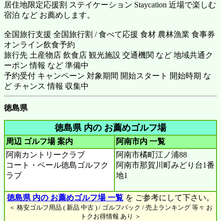
居住地限定応援割 ステイケーション Staycation 近場で楽しむ
宿泊 など お薦めします。
全国旅行支援 全国旅行割 / 食べて応援 食材 農林漁業 食事券
オンライン飲食予約
旅行先 土産物店 飲食店 観光施設 交通機関 など 地域共通ク
ーポン 情報 など 準備中
予約受付 キャンペーン 対象期間 開始スタート 開始時期 な
ど チャンス 情報 収集中
徳島県
徳島県 内の お薦めゴルフ場
周辺 ゴルフ場 案内
阿南市内
一覧
阿南カントリークラブ
阿南市橘町江ノ浦88
コート・ベール徳島ゴルフク
阿南市那賀川町みどり台1番
ラブ
地1
徳島県 内の お薦めゴルフ場 一覧
を ご参考にして下さい。
＜ 格安ゴルフ用品 ( 新品 中古 ) / ゴルフパック / 売上ランキング 等々 お
トクお得情報 あり ＞