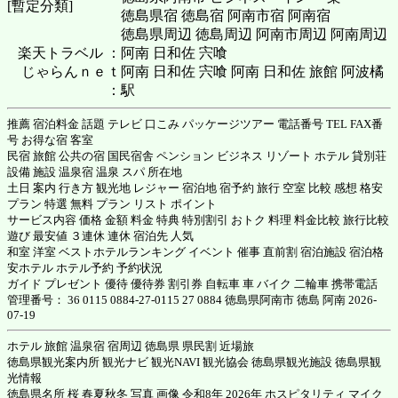
[暫定分類]
徳島県宿 徳島宿 阿南市宿 阿南宿
徳島県周辺 徳島周辺 阿南市周辺 阿南周辺
楽天トラベル ：
阿南 日和佐 宍喰
じゃらんｎｅｔ
阿南 日和佐 宍喰 阿南 日和佐 旅館 阿波橘
：
駅
推薦 宿泊料金 話題 テレビ 口こみ パッケージツアー 電話番号 TEL FAX番
号 お得な宿 客室
民宿 旅館 公共の宿 国民宿舎 ペンション ビジネス リゾート ホテル 貸別荘
設備 施設 温泉宿 温泉 スパ 所在地
土日 案内 行き方 観光地 レジャー 宿泊地 宿予約 旅行 空室 比較 感想 格安
プラン 特選 無料 プラン リスト ポイント
サービス内容 価格 金額 料金 特典 特別割引 おトク 料理 料金比較 旅行比較
遊び 最安値 ３連休 連休 宿泊先 人気
和室 洋室 ベストホテルランキング イベント 催事 直前割 宿泊施設 宿泊格
安ホテル ホテル予約 予約状況
ガイド プレゼント 優待 優待券 割引券 自転車 車 バイク 二輪車 携帯電話
管理番号： 36 0115 0884-27-0115 27 0884 徳島県阿南市 徳島 阿南 2026-
07-19
ホテル 旅館 温泉宿 宿周辺 徳島県 県民割 近場旅
徳島県観光案内所 観光ナビ 観光NAVI 観光協会 徳島県観光施設 徳島県観
光情報
徳島県名所 桜 春夏秋冬 写真 画像 令和8年 2026年 ホスピタリティ マイク