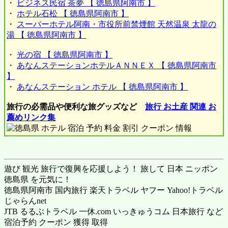
・
ビジネス民宿 茶夢 【 徳島県阿南市 】
・
ホテル石松 【 徳島県阿南市 】
・
スーパーホテル阿南・市役所前禁煙館 天然温泉 太龍の
湯 【 徳島県阿南市 】
・
光の宿 【 徳島県阿南市 】
・
あなんステーションホテルＡＮＮＥＸ 【 徳島県阿南市
】
・
あなんステーション ホテル 【 徳島県阿南市 】
旅行の必需品や便利な旅グッズなど
旅行 お土産 関連 お
薦めリンク集
遊び 観光 旅行で復興を応援しよう！ 旅して 日本 ニッポン
徳島県 を元気に！
徳島県阿南市 国内旅行
楽天トラベル
ヤフー Yahoo!トラベル
じゃらんnet
JTB るるぶトラベル 一休.com いっきゅうコム 日本旅行 など
宿泊予約 クーポン 獲得 取得