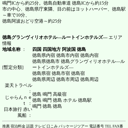
鳴門ICから約25分。徳島自動車道 徳島ICから約15分
市の中心、徳島県庁東隣、目の前はヨットハーバー、徳島駅
～車で10分、
徳島阿波おどり空港～約25分
徳島グランヴィリオホテル―ルートインホテルズ―
エリア
情報
地域名称
：
四国 四国地方 阿波国 徳島
徳島県内宿 徳島市内宿 徳島内宿
徳島県徳島市 徳島グランヴィリオホテル―ル
[暫定分類]
ートインホテルズ―
徳島県宿 徳島市宿 徳島宿
徳島県周辺 徳島市周辺 徳島周辺
楽天トラベル
：
徳島 鳴門 高級宿
じゃらんｎｅ
徳島 鳴門 徳島 ホテル 徳島駅
ｔ ：
鳴門 徳島 徳島
日本旅行 赤い
風船 ：
推薦 宿泊料金 話題 テレビ 口こみ パッケージツアー 電話番号 TEL FAX番