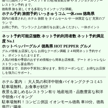
揃った国内ツアー エースＪＴＢ の他 格安航空券 や オプショナルツアー
レストラン予約 まで。
徳島県 旅を楽しくする多彩なラインナップが満載。
ホテル予約 旅館予約 いっきゅうコム 一休.com 徳島県
国内の厳選された ホテル 旅館 を タイムセール や 一休限定 など 充実のプ
ラン で
お得に予約。 ワンランク上の旅行をお楽しみください。一休ポイント
ネット予約可能店舗数 ネット予約利用者数 ネット予約満足
度 No.1
ホットペッパーグルメ 徳島県
HOT PEPPER グルメ
グルメ情報 お店探しなら お得なクーポン満載 ２４時間ネット予約サイ
ト。ポイントもたまります。
人気の特集や季節のおすすめ情報から簡単お店検索。デート オシャレなレ
ストランから宴会用の
居酒屋まで、目的や予算別に探せます。割引クーポンなど、お得なお店探
しを強力にサポート。
ホテル 案内 ： 大人気の和洋中朝食バイキングクチコミ4.5
駐車場無料。お食事が好評！
夜景も楽しめるレストラン有り 地産地消・品数豊富な和洋
中朝食バイキング
駐車場無料！コンビニ併設 イオンモール徳島 車10分。徳島
県庁に隣接。