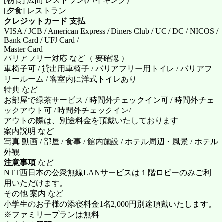
[朝食] 広間 レストラン(バイキング)
[夕食] レストラン
クレジットカード 支払
VISA / JCB / American Express / Diners Club / UC / DC / NICOS /
Bank Card / UFJ Card /
Master Card
バリアフリー対応 など（ 要確認 ）
車椅子可 / 貸出用車椅子 / バリアフリー用トイレ / バリアフ
リールーム / 客室内に洋式トイレあり
特典 など
お部屋で緑茶サービス / 時間外チェックイン可 / 時間外チェ
ックアウト可 / 時間外チェックイン/
アウトの際は、別途料金を頂戴いたしております
案内説明 など
写真 動画 / 部屋 / 食事 / 館内施設 / ホテル周辺・風景 / ホテル
外観
注意事項
など
NTT西日本の公衆無線LANサービスは１階ロビーのみご利
用いただけます。
その他 案内 など
小学生のお子様の添寝料金1名2,000円別途頂戴いたします。
※ファミリープランは無料