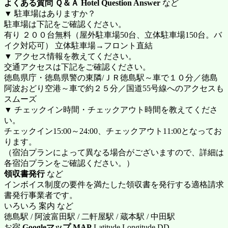
よくある質問 Ｑ＆Ａ Hotel Question Answer
など
▼ 駐車場はありますか？
駐車場は下記をご確認ください。
有り ２００台無料（屋外駐車場50台、立体駐車場150台。バ
イク対応可） 立体駐車場→フロント直結
▼ アクセス情報を教えてください。
交通アクセスは下記をご確認ください。
徳島県庁・徳島県警の東隣/ＪＲ徳島駅～車で１０分／徳島
阿波おどり空港～車で約２５分／国道55号線へのアクセスも
スムーズ
▼ チェックイン時間・チェックアウト時間を教えてくださ
い。
チェックイン15:00～24:00、チェックアウト11:00となってお
ります。
（宿泊プランによって異なる場合がございますので、詳細は
各宿泊プランをご確認ください。）
領収書発行
など
インボイス制度の要件を満たした領収書を発行する適格請求
書発行事業者です。
いろいろ 案内 など
徳島駅 / 阿波富田駅 / 二軒屋駅 / 蔵本駅 / 中田駅
お宿
Googleマップ MAP
Latitude Longitude DD