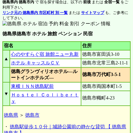
徳島県内 徳島市内
で 宿を探す場合は、以下の
前後
または
全宿一覧
をご
利用下さい。
リンク元の 徳島県内 市区町村 別 一覧
または
サイトマップ
も、ご参考に
して下さい。
徳島県徳島市 ホテル 旅館 ペンション 民宿
宿名
住所
心のやすらぐ宿 旅館ニュー丸新
徳島市富田浜3-10
▲
ホテル キャッスルＣＶ
徳島市北常三島2-11-1
徳島グランヴィリオホテル―ル
徳島市万代町3-5-1
ートインホテルズ―
東横ＩＮＮ徳島駅前
徳島市両国本町1-5
▼
Ｈｏｓｔｅｌ Ｃｏｌｉｂｅｒｔ
徳島市幟町4-23
ｙ
徳島県
＞
徳島市
・
徳島駅徒歩１０分｜城跡公園前の静かな貸切 【 徳島県
徳島市 】