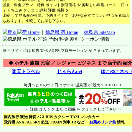
温泉、料金プラン、特典 ポイント割引価格 や 美味しい料理コース 、口コ
ミ くちこみ クチコミ 評判 評価 感想 を
比較 して見る事が可能。予約サイトで、お得な宿泊プランが見つかる場合
もあります。比較してお探し下さい。
戻る
宿 Home
｜
徳島県 宿 Home
｜
徳島県 SiteMap
※ 当サイト には 広告 宣伝 AD PR プロモーション が 含まれています。
◆ ホテル 旅館 民宿 ／ レジャー ビジネス まで 宿予約 紹介
楽天トラベル
じゃらんnet
ゆこゆこネッ
毎月５と０のつく日は ホテル 温泉宿 が 最大２０％ＯＦＦ
＜ 詳細 は リンク または 画像 を クリック して下さい ＞
国内旅行 観光 貸切 バス BUS タクシー TAXI レンタカー
飛行機 ANA JAL SKY 鉄道 TRAIN 列車 JR など
お薦めリンク集
情報