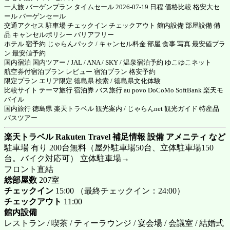
一人旅 バーゲンプラン タイムセール 2026-07-19 日程 価格比較 格安大セ
ール バーゲンセール
交通アクセス 駐車場 チェックイン チェックアウト 館内設備 部屋設備 備
品 キャンセルポリシー バリアフリー
ホテル 宿予約 じゃらんパック / キャンセル料金 部屋 食事 写真 最安値プラ
ン 最安値予約
国内宿泊 国内ツアー / JAL / ANA / SKY / 温泉宿泊予約 ゆこゆこネット
航空券付宿泊プラン レビュー 宿泊プラン 格安予約
限定プラン エリア限定 徳島県 検索 / 徳島県文化体験
比較サイト テーマ旅行 宿泊券 バス旅行 au povo DoCoMo SoftBank 楽天モ
バイル
国内旅行 徳島県 楽天トラベル 観光案内 / じゃらんnet 観光ガイド 特産品
バスツアー
楽天トラベル Rakuten Travel 補足情報 設備 アメニティ など
駐車場 有り 200台無料（屋外駐車場50台、立体駐車場150
台。バイク対応可） 立体駐車場→
フロント直結
総部屋数
207室
チェックイン
15:00 （最終チェックイン：24:00）
チェックアウト
11:00
館内設備
レストラン / 喫茶 / ティーラウンジ / 宴会場 / 会議室 / 結婚式