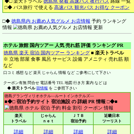
◆□ 楽天トラベル
徳島県 発着 高速バス 夜行バス
路線 一覧
□◆ バス旅行 で使える
高速バス 観光バス お得な クーポン
□◆
徳島県内 お薦め人気グルメ お店情報
予約 ランキング
情報
ホテル 旅館 国内ツアー 人気 売れ筋 評価 ランキング PR
徳島県 楽天 宿泊 国内ツアー ランキング
■
楽天トラベル
※ 立地 部屋 食事 風呂 サービス 設備 アメニティ 売れ筋 順
など
口コミ 感想 など 楽天 じゃらん 情報 など ご参考にして下さい
クーポン有無 問合せ 電話番号 TEL 地図 行き方 案内 など は
◆
楽天トラベル
宿情報
を ご参照下さい
徳島グランヴィリオホテル―ルートインホテルズ―
■◆□ 宿泊予約サイト 宿泊施設 の 詳細 PR 情報 □◆■
楽天
じゃらん
ＪＴＢ
近畿日本
トラベル
ｎｅｔ
宿泊予約
ツーリスト
詳細
詳細
詳細
詳細