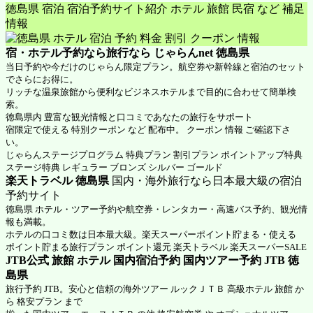
徳島県 宿泊 宿泊予約サイト紹介 ホテル 旅館 民宿 など 補足
情報
宿・ホテル予約なら旅行なら
じゃらんnet 徳島県
当日予約や今だけのじゃらん限定プラン。航空券や新幹線と宿泊のセット
でさらにお得に。
リッチな温泉旅館から便利なビジネスホテルまで目的に合わせて簡単検
索。
徳島県内 豊富な観光情報と口コミであなたの旅行をサポート
宿限定で使える 特別クーポン など 配布中。 クーポン 情報 ご確認下さ
い。
じゃらんステージプログラム 特典プラン 割引プラン ポイントアップ特典
ステージ特典 レギュラー ブロンズ シルバー ゴールド
楽天トラベル 徳島県
国内・海外旅行なら日本最大級の宿泊
予約サイト
徳島県 ホテル・ツアー予約や航空券・レンタカー・高速バス予約、観光情
報も満載。
ホテルの口コミ数は日本最大級。楽天スーパーポイント貯まる・使える
ポイント貯まる旅行プラン ポイント還元 楽天トラベル 楽天スーパーSALE
JTB公式 旅館 ホテル 国内宿泊予約 国内ツアー予約 JTB 徳
島県
旅行予約 JTB。安心と信頼の海外ツアー ルックＪＴＢ 高級ホテル 旅館 か
ら 格安プラン まで