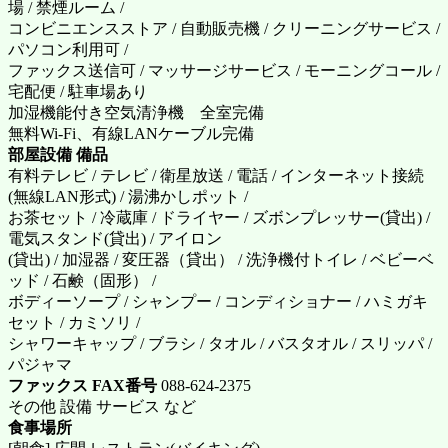
場 / 禁煙ルーム /
コンビニエンスストア / 自動販売機 / クリーニングサービス /
パソコン利用可 /
ファックス送信可 / マッサージサービス / モーニングコール /
宅配便 / 駐車場あり
加湿機能付き空気清浄機 全室完備
無料Wi-Fi、有線LANケーブル完備
部屋設備 備品
有料テレビ / テレビ / 衛星放送 / 電話 / インターネット接続
(無線LAN形式) / 湯沸かしポット /
お茶セット / 冷蔵庫 / ドライヤー / ズボンプレッサー(貸出) /
電気スタンド(貸出) / アイロン
(貸出) / 加湿器 / 変圧器（貸出） / 洗浄機付トイレ / ベビーベ
ッド / 石鹸（固形） /
ボディーソープ / シャンプー / コンディショナー / ハミガキ
セット / カミソリ /
シャワーキャップ / ブラシ / タオル / バスタオル / スリッパ /
パジャマ
ファックス FAX番号
088-624-2375
その他 設備 サービス など
食事場所