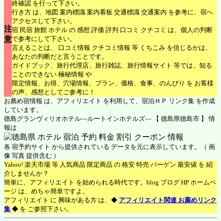
終確認 を行って下さい。
行き方 は、地図 案内標識 案内看板 交通標識 交通案内 を参考に、宿へ
アクセスして下さい。
注
宿 民宿 旅館 ホテル の 感想 評価 評判 口コミ クチコミ は、個人の判断
意
で参考にして下さい。
言えることは、 口コミ情報 クチコミ情報 等 くちこみ を信じるかは、
あなたの判断だと言うことです。
ガイドブック、旅行代理店、旅行雑誌、旅行情報サイト 等では、知る
ことのできない 極秘情報 や
限定情報、お得、穴場情報、プラン、価格、食事、のんびり を お客様
の声、感想としてご参考に！
お薦め宿情報 は、アフィリエイト を利用して、宿泊ＨＰ リンク集 を作成
しています。
徳島グランヴィリオホテル―ルートインホテルズ― 【 徳島県徳島市 】 情
報は
各 宿予約サイト から提供されている データを元に表示しています。（ 画
像 写真 提供含む ）
Yahoo! 楽天市場 等 人気商品 限定商品 の 格安 特売 バーゲン 最安値 を 紹
介しませんか？
簡単に、アフィリエイト を始められる時代です。blog ブログ HP ホームペ
ージ は、めちゃ簡単ですよ。
アフィリエイト に 興味がある方 は、◆
アフィリエイト関連 お薦めリンク
集
◆ を ご参照下さい。