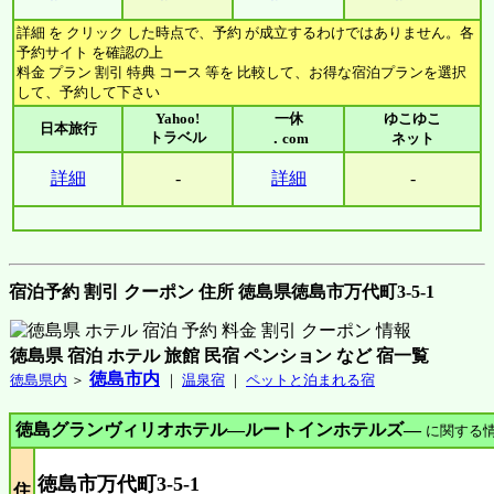
詳細 を クリック した時点で、予約 が成立するわけではありません。各
予約サイト を確認の上
料金 プラン 割引 特典 コース 等を 比較して、お得な宿泊プランを選択
して、予約して下さい
Yahoo!
一休
ゆこゆこ
日本旅行
トラベル
．com
ネット
詳細
-
詳細
-
宿泊予約 割引 クーポン 住所 徳島県徳島市万代町3-5-1
徳島県 宿泊 ホテル 旅館 民宿 ペンション など 宿一覧
徳島市内
徳島県内
＞
｜
温泉宿
｜
ペットと泊まれる宿
徳島グランヴィリオホテル―ルートインホテルズ―
に関する
徳島市万代町3-5-1
住