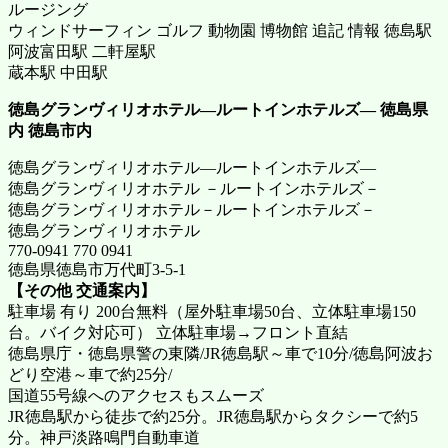
ルージング
ウィンドサーフィン ゴルフ 動物園 博物館 追記 情報 徳島駅
阿波富田駅 二軒屋駅
蔵本駅 中田駅
徳島グランヴィリオホテル―ルートインホテルズ―
徳島県
内 徳島市内
徳島グランヴィリオホテル―ルートインホテルズ―
徳島グランヴィリオホテル －ルートインホテルズ－
徳島グランヴィリオホテル－ルートインホテルズ－
徳島グランヴィリオホテル
770-0941 770 0941
徳島県徳島市万代町3-5-1
【その他 交通案内】
駐車場 有り 200台無料（屋外駐車場50台、立体駐車場150
台。バイク対応可） 立体駐車場→フロント直結
徳島県庁・徳島県警の東隣/JR徳島駅～車で10分/徳島阿波お
どり空港～車で約25分/
国道55号線へのアクセスもスムーズ
JR徳島駅から徒歩で約25分。JR徳島駅からタクシーで約5
分。神戸淡路鳴門自動車道