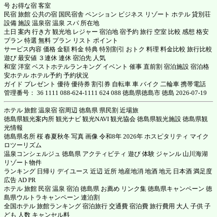
号 お得な宿 客室
民宿 旅館 公共の宿 国民宿舎 ペンション ビジネス リゾート ホテル 貸別荘
設備 施設 温泉宿 温泉 スパ 所在地
土日 案内 行き方 観光地 レジャー 宿泊地 宿予約 旅行 空室 比較 感想 格安
プラン 特選 無料 プラン リスト ポイント
サービス内容 価格 金額 料金 特典 特別割引 おトク 料理 料金比較 旅行比較
遊び 最安値 ３連休 連休 宿泊先 人気
和室 洋室 ベストホテルランキング イベント 催事 直前割 宿泊施設 宿泊格
安ホテル ホテル予約 予約状況
ガイド プレゼント 優待 優待券 割引券 自転車 車 バイク 二輪車 携帯電話
管理番号： 36 1111 088-624-1111 624 088 徳島県徳島市 徳島 2026-07-19
ホテル 旅館 温泉宿 宿周辺 徳島県 県民割 近場旅
徳島県観光案内所 観光ナビ 観光NAVI 観光協会 徳島県観光施設 徳島県観
光情報
徳島県名所 桜 春夏秋冬 写真 画像 令和8年 2026年 ホスピタリティ マイク
ロツーリズム
温泉コンシェルジュ 徳島県 アクティビティ 遊び 体験 ジャンル 山川海湖
リゾート物件
ランキング 日帰り デイユース 近辺 近所 地産地消 地酒 地元 日本酒 満足度
広告 AD PR
ホテル 旅館 民宿 温泉 宿泊 徳島県 お薦め リンク集 徳島県キャンペーン 徳
島県ウルトラキャンペーン 連泊割
全国ホテル 旅館ランキング 宿泊旅行 交通費 宿泊費 旅行費用 大人 子供 子
ども 人数 キャンセル料