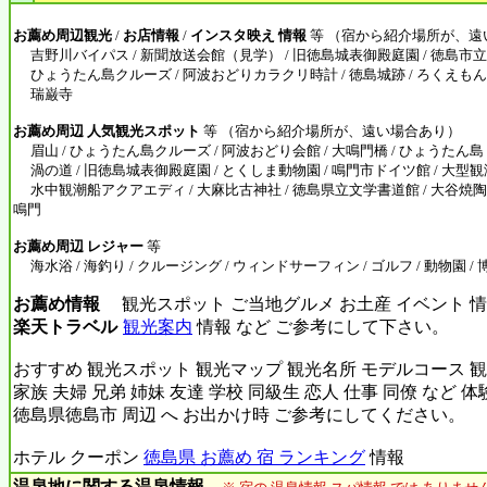
お薦め周辺観光
/
お店情報
/
インスタ映え 情報
等 （宿から紹介場所が、遠
吉野川バイパス / 新聞放送会館（見学） / 旧徳島城表御殿庭園 / 徳島市立
ひょうたん島クルーズ / 阿波おどりカラクリ時計 / 徳島城跡 / ろくえもん通
瑞巌寺
お薦め周辺 人気観光スポット
等 （宿から紹介場所が、遠い場合あり）
眉山 / ひょうたん島クルーズ / 阿波おどり会館 / 大鳴門橋 / ひょうたん島 
渦の道 / 旧徳島城表御殿庭園 / とくしま動物園 / 鳴門市ドイツ館 / 大型
水中観潮船アクアエディ / 大麻比古神社 / 徳島県立文学書道館 / 大谷焼陶
鳴門
お薦め周辺 レジャー
等
海水浴 / 海釣り / クルージング / ウィンドサーフィン / ゴルフ / 動物園 /
お薦め情報
観光スポット ご当地グルメ お土産 イベント 情
楽天トラベル
観光案内
情報 など ご参考にして下さい。
おすすめ 観光スポット 観光マップ 観光名所 モデルコース 観
家族 夫婦 兄弟 姉妹 友達 学校 同級生 恋人 仕事 同僚 など 
徳島県徳島市 周辺 へ お出かけ時 ご参考にしてください。
ホテル クーポン
徳島県 お薦め 宿 ランキング
情報
温泉地に関する温泉情報