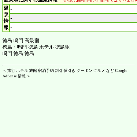
※ 宿の 温泉情報 スパ情報 では ありま
温
-
泉
-
情
-
報
徳島 鳴門 高級宿
徳島・鳴門 徳島 ホテル 徳島駅
鳴門 徳島 徳島
＜ 旅行 ホテル 旅館 宿泊予約 割引 値引き クーポン グルメ など Google
AdSense 情報 ＞