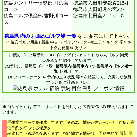
徳島カントリー倶楽部 月の宮
徳島市入田町安都真215-1
コース
徳島市入田町月の宮227
徳島ゴルフ倶楽部 吉野川コー
徳島市北田宮2－13－32
ス
徳島県 内の お薦めゴルフ場 一覧
を ご参考にして下さい。
＜ 格安ゴルフ用品 ( 新品 中古 ) / ゴルフパック / 売上ランキング 等々 お
トクお得情報 あり ＞
お薦めゴルフ場予約 GDO ゴルフダイジェスト じゃらんゴルフ 楽天
GORA など 紹介しています。
旅行中に、宿周辺ゴルフ場 (
徳島県内 徳島市内
) や
徳島県内ゴルフ場一
覧
を利用して、
ゴルフコースデータ や 予約の空き状況 等々を確認して、充実した旅行
プランを ご計画下さい。
※ 当サイト には アフィリエイト を利用した 広告 宣伝 AD PR が 含まれて
います。
手作業でデータを作成してます。その為、情報が古かったり、住所が宿
泊予約を行ってる場所を
記述している場合があります。宿に関する情報は、予約先にて 最新 最