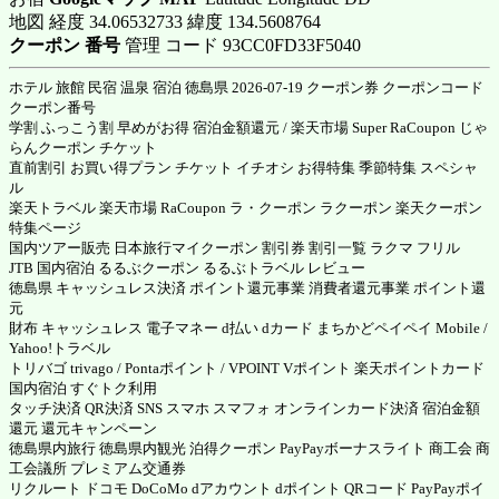
地図 経度 34.06532733 緯度 134.5608764
クーポン 番号
管理 コード 93CC0FD33F5040
ホテル 旅館 民宿 温泉 宿泊 徳島県 2026-07-19 クーポン券 クーポンコード
クーポン番号
学割 ふっこう割 早めがお得 宿泊金額還元 / 楽天市場 Super RaCoupon じゃ
らんクーポン チケット
直前割引 お買い得プラン チケット イチオシ お得特集 季節特集 スペシャ
ル
楽天トラベル 楽天市場 RaCoupon ラ・クーポン ラクーポン 楽天クーポン
特集ページ
国内ツアー販売 日本旅行マイクーポン 割引券 割引一覧 ラクマ フリル
JTB 国内宿泊 るるぶクーポン るるぶトラベル レビュー
徳島県 キャッシュレス決済 ポイント還元事業 消費者還元事業 ポイント還
元
財布 キャッシュレス 電子マネー d払い dカード まちかどペイペイ Mobile /
Yahoo!トラベル
トリバゴ trivago / Pontaポイント / VPOINT Vポイント 楽天ポイントカード
国内宿泊 すぐトク利用
タッチ決済 QR決済 SNS スマホ スマフォ オンラインカード決済 宿泊金額
還元 還元キャンペーン
徳島県内旅行 徳島県内観光 泊得クーポン PayPayボーナスライト 商工会 商
工会議所 プレミアム交通券
リクルート ドコモ DoCoMo dアカウント dポイント QRコード PayPayポイ