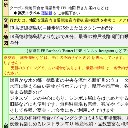
所
クーポン有無 問合せ 電話番号 TEL 地図 行き方 案内 など は
◆
楽天トラベル
宿情報
を ご参照下さい
交
行き方
は、
地図
交通案内 交通標識 案内看板 案内標識 を参考に、アク
通
JR高徳線徳島駅→徒歩約25分またはタクシー約5分
/
JR高徳線徳島駅より徒歩で20分。最寄の神戸淡路鳴門自動
地
25分
図
[ 宿運営 FB Facebook Twitter LINE インスタ Instagram 
※ 交通、 施設情報 など は、主に 各予約サイト 内容 を 表示 しています。
りません ）
更新のタイミングで、古い場合があります。 最新の情報 は、 各予約サ
ください。
緑豊かな水の都・徳島市の中央を流れる新町川のウォー
水面に映える白い建物が当ホテルです。県庁や市庁舎、
集まる徳島のビ
ジネスゾーンの中心にあり、シンボル眉山をはじめとす
旧跡などにも便利です。無料駐車場も完備。観光やビジ
そして各種ご宴会・ご会食にもご利用いただけます
大人気の和洋中朝食バイキングクチコミ4.5 駐車場無料
夜景も楽しめるレストラン有り 地産地消・品数豊富な和
宿