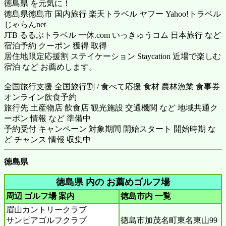
徳島県 を元気に！
徳島県徳島市 国内旅行
楽天トラベル
ヤフー Yahoo!トラベル
じゃらんnet
JTB るるぶトラベル 一休.com いっきゅうコム 日本旅行 など
宿泊予約 クーポン 獲得 取得
居住地限定応援割 ステイケーション Staycation 近場で楽しむ
宿泊 など お薦めします。
全国旅行支援 全国旅行割 / 食べて応援 食材 農林漁業 食事券
オンライン飲食予約
旅行先 土産物店 飲食店 観光施設 交通機関 など 地域共通ク
ーポン 情報 など 準備中
予約受付 キャンペーン 対象期間 開始スタート 開始時期 な
ど チャンス 情報 収集中
徳島県
徳島県 内の お薦めゴルフ場
周辺 ゴルフ場 案内
徳島市内
一覧
眉山カントリークラブ
サンピアゴルフクラブ
徳島市加茂名町東名東山99