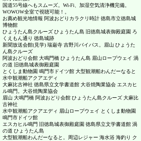
国道55号線へもスムーズ。Wi-Fi、加湿空気清浄機完備。
WOWOW全室で視聴可能！。
お薦め観光地情報 阿波おどりカラクリ時計 徳島市立徳島城
博物館
ひょうたん島クルーズ ひょうたん島 旧徳島城表御殿庭園 ろ
くえもん通り 徳島城跡
新聞放送会館(見学) 瑞巌寺 吉野川バイパス。眉山 ひょうた
ん島クルーズ
阿波おどり会館 大鳴門橋 ひょうたん島 眉山ロープウェイ 渦
の道 旧徳島城表御殿庭園
とくしま動物園 鳴門市ドイツ館 大型観潮船わんだーなると
水中観潮船アクアエディ
大麻比古神社 徳島県立文学書道館 大谷焼陶業協会 エスカヒ
ル鳴門。大谷焼陶業協会
眉山 大鳴門橋 阿波おどり会館 ひょうたん島クルーズ 大麻比
古神社
水中観潮船アクアエディ 眉山ロープウェイ とくしま動物園
鳴門市ドイツ館
エスカヒル鳴門 旧徳島城表御殿庭園 徳島県立文学書道館 渦
の道 ひょうたん島
大型観潮船わんだーなると。周辺レジャー 海水浴 海釣り ク