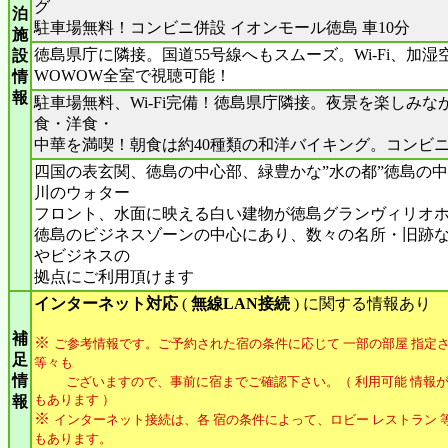
グ
泊
駐車場無料！コンビニ併設 イオンモール徳島 車10分
施
徳島県庁に隣接。国道55号線へもスムーズ。Wi-Fi、加
設
WOWOW全室で視聴可能！
情
報
駐車場無料、Wi-Fi完備！徳島県庁隣接。夜景を楽しみな
食・洋食・
中華を満喫！朝食は約40種類の和洋バイキング。コンビ
四国の表玄関、徳島の中心部、緑豊かな”水の都”徳島の
川のウォター
フロント、水面に映える白い建物が徳島グランヴィリオ
徳島のビジネスゾーンの中心にあり、数々の名所・旧跡
やビジネスの
拠点にご利用頂けます
インターネット対応
(
無線LAN接続
) に関する情報あり
補
※
ご参考情報です。ご予約された宿の条件に応じて 一部の部屋 指定さ
足
等々も
情
ございますので、事前に宿までご確認下さい。（ 利用可能 情報が
もあります ）
報
※
インターネット接続は、各 宿の条件によって、ロビー レストラン 等
もあります。