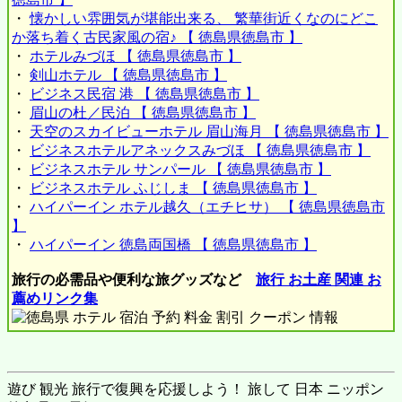
・
懐かしい雰囲気が堪能出来る、 繁華街近くなのにどこ
か落ち着く古民家風の宿♪ 【 徳島県徳島市 】
・
ホテルみづほ 【 徳島県徳島市 】
・
剣山ホテル 【 徳島県徳島市 】
・
ビジネス民宿 港 【 徳島県徳島市 】
・
眉山の杜／民泊 【 徳島県徳島市 】
・
天空のスカイビューホテル 眉山海月 【 徳島県徳島市 】
・
ビジネスホテルアネックスみづほ 【 徳島県徳島市 】
・
ビジネスホテル サンパール 【 徳島県徳島市 】
・
ビジネスホテル ふじしま 【 徳島県徳島市 】
・
ハイパーイン ホテル越久（エチヒサ） 【 徳島県徳島市
】
・
ハイパーイン 徳島両国橋 【 徳島県徳島市 】
旅行の必需品や便利な旅グッズなど
旅行 お土産 関連 お
薦めリンク集
遊び 観光 旅行で復興を応援しよう！ 旅して 日本 ニッポン