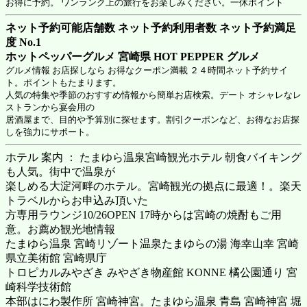
お得に予約。 ワンランク上の旅行をお楽しみください。一休ポイント
ネット予約可能店舗数 ネット予約利用者数 ネット予約満足
度 No.1
ホットペッパーグルメ 宮崎県
HOT PEPPER グルメ
グルメ情報 お店探しなら お得なクーポン満載 ２４時間ネット予約サイ
ト。ポイントもたまります。
人気の特集や季節のおすすめ情報から簡単お店検索。デート オシャレなレ
ストランから宴会用の
居酒屋まで、目的や予算別に探せます。割引クーポンなど、お得なお店探
しを強力にサポート。
ホテル 案内 ： たまゆら温泉宮崎観光ホテル 朝食バイキング
も人気。街中で温泉が
楽しめる大淀河畔のホテル。宮崎観光の拠点に最適！。楽天
トラベルからお申込み頂いた
方専用ラウンジ10/26OPEN 17時からは宮崎の焼酎もご用
意。お薦め観光地情報
たまゆら温泉 宮崎リゾート温泉たまゆらの湯 海幸山幸 宮崎
県立美術館 宮崎県庁
トロピカルみやざき みやざき物産館 KONNE 橘公園通り 宮
崎科学技術館
本部はにわ製作所 宮崎神宮。たまゆら温泉 青島 宮崎神宮 堀