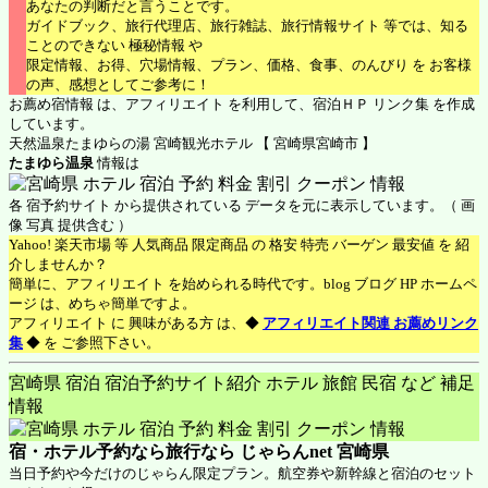
あなたの判断だと言うことです。
ガイドブック、旅行代理店、旅行雑誌、旅行情報サイト 等では、知る
ことのできない 極秘情報 や
限定情報、お得、穴場情報、プラン、価格、食事、のんびり を お客様
の声、感想としてご参考に！
お薦め宿情報 は、アフィリエイト を利用して、宿泊ＨＰ リンク集 を作成
しています。
天然温泉たまゆらの湯 宮崎観光ホテル 【 宮崎県宮崎市 】
たまゆら温泉
情報は
各 宿予約サイト から提供されている データを元に表示しています。（ 画
像 写真 提供含む ）
Yahoo! 楽天市場 等 人気商品 限定商品 の 格安 特売 バーゲン 最安値 を 紹
介しませんか？
簡単に、アフィリエイト を始められる時代です。blog ブログ HP ホームペ
ージ は、めちゃ簡単ですよ。
アフィリエイト に 興味がある方 は、◆
アフィリエイト関連 お薦めリンク
集
◆ を ご参照下さい。
宮崎県 宿泊 宿泊予約サイト紹介 ホテル 旅館 民宿 など 補足
情報
宿・ホテル予約なら旅行なら
じゃらんnet 宮崎県
当日予約や今だけのじゃらん限定プラン。航空券や新幹線と宿泊のセット