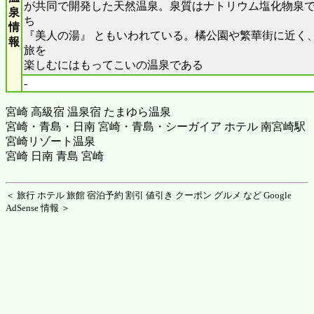
が共同で開発した天然温泉。泉質はナトリウム塩化物泉で
泉
ち
情
『美人の湯』 ともいわれている。橘公園や繁華街に近く
報
旅を
楽しむにはもってこいの温泉である
-
宮崎 高級宿 温泉宿 たまゆら温泉
宮崎・青島・日南 宮崎・青島・シーガイア ホテル 南宮崎駅
宮崎リゾート温泉
宮崎 日南 青島 宮崎
＜ 旅行 ホテル 旅館 宿泊予約 割引 値引き クーポン グルメ など Google
AdSense 情報 ＞