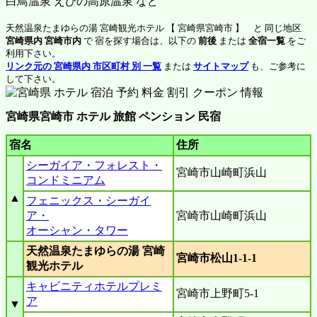
白鳥温泉 えびの高原温泉 など
天然温泉たまゆらの湯 宮崎観光ホテル 【 宮崎県宮崎市 】 と 同じ地区
宮崎県内 宮崎市内
で 宿を探す場合は、以下の
前後
または
全宿一覧
をご
利用下さい。
リンク元の 宮崎県内 市区町村 別 一覧
または
サイトマップ
も、ご参考に
して下さい。
宮崎県宮崎市 ホテル 旅館 ペンション 民宿
宿名
住所
シーガイア・フォレスト・
宮崎市山崎町浜山
コンドミニアム
▲
フェニックス・シーガイ
ア・
宮崎市山崎町浜山
オーシャン・タワー
天然温泉たまゆらの湯 宮崎
宮崎市松山1-1-1
観光ホテル
キャビニティホテルプレミ
宮崎市上野町5-1
ア
▼