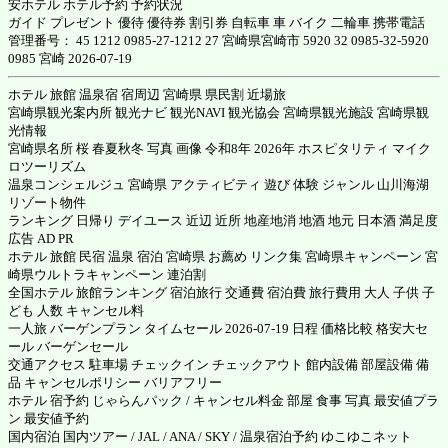
安ホテル ホテル予約 予約状況
ガイド プレゼント 優待 優待券 割引券 自転車 車 バイク 二輪車 携帯電話
管理番号： 45 1212 0985-27-1212 27 宮崎県宮崎市 5920 32 0985-32-5920
0985 宮崎 2026-07-19
ホテル 旅館 温泉宿 宿周辺 宮崎県 県民割 近場旅
宮崎県観光案内所 観光ナビ 観光NAVI 観光協会 宮崎県観光施設 宮崎県観
光情報
宮崎県名所 桜 春夏秋冬 写真 画像 令和8年 2026年 ホスピタリティ マイク
ロツーリズム
温泉コンシェルジュ 宮崎県 アクティビティ 遊び 体験 ジャンル 山川海湖
リゾート物件
ランキング 日帰り デイユース 近辺 近所 地産地消 地酒 地元 日本酒 満足度
広告 AD PR
ホテル 旅館 民宿 温泉 宿泊 宮崎県 お薦め リンク集 宮崎県キャンペーン 宮
崎県ウルトラキャンペーン 連泊割
全国ホテル 旅館ランキング 宿泊旅行 交通費 宿泊費 旅行費用 大人 子供 子
ども 人数 キャンセル料
一人旅 バーゲンプラン タイムセール 2026-07-19 日程 価格比較 格安大セ
ール バーゲンセール
交通アクセス 駐車場 チェックイン チェックアウト 館内設備 部屋設備 備
品 キャンセルポリシー バリアフリー
ホテル 宿予約 じゃらんパック / キャンセル料金 部屋 食事 写真 最安値プラ
ン 最安値予約
国内宿泊 国内ツアー / JAL / ANA / SKY / 温泉宿泊予約 ゆこゆこネット