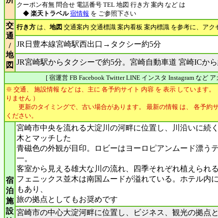
クーポン有無 問合せ 電話番号 TEL 地図 行き方 案内 など は
◆
楽天トラベル
宿情報
を ご参照下さい
交
行き方
は、
地図
交通案内 交通標識 案内看板 案内標識 を参考に、アク
通
JR日豊本線宮崎駅西出口→タクシー約5分
/
地
JR宮崎駅からタクシーで約5分。宮崎自動車道 宮崎ICから
図
[ 宿運営 FB Facebook Twitter LINE インスタ Instagram 
※ 交通、 施設情報 など は、主に 各予約サイト 内容 を 表示 しています。
りません ）
更新のタイミングで、古い場合があります。 最新の情報 は、 各予約サ
ください。
宮崎市中央を流れる大淀川の河畔に位置し、川沿いに続
木とマッチした
青磁色の外観が目印。ロビーはヨーロピアンムード漂う
一。
客室から見える雄大な川の流れ、四季それぞれ植えられ
フェニックス並木は南国ムードが溢れている。ホテル内
宿
もあり、
泊
旅の拠点としてもお奨めです
施
設
宮崎市の中心大淀河畔に位置し、ビジネス、観光の拠点