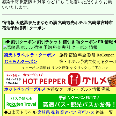
感染予防 拡散防止 対策 など にも ご配慮いただくよう お願
いいたします。
宿情報 天然温泉たまゆらの湯 宮崎観光ホテル 宮崎県宮崎市
宿泊予約 割引 クーポン
□◆ 割引クーポン 割引チケット 値引き 宿クーポン PR 情報 
楽天トラベル ラ・クーポン
旅行 宿泊 料金 割引 RaCoupon
じゃらんクーポン
宿・ホテル予約で使えるクー
＜ クーポン 詳細 は リンク 画像 を クリック して下さい ＞
ホットペッパーグルメ
お得なクーポン・グルメ情報 満載
◆□ 楽天トラベル
宮崎県 発着 高速バス 夜行バス
路線 一覧