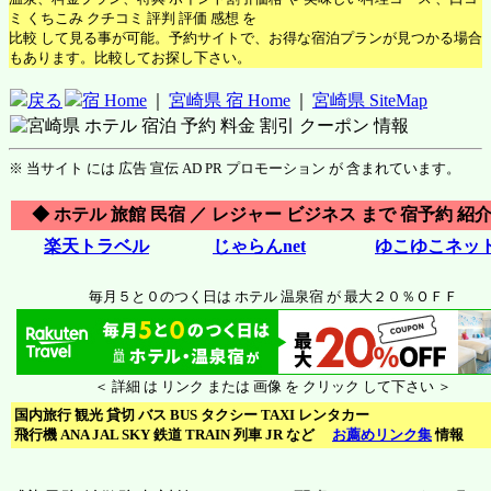
ミ くちこみ クチコミ 評判 評価 感想 を
比較 して見る事が可能。予約サイトで、お得な宿泊プランが見つかる場合
もあります。比較してお探し下さい。
戻る
宿 Home
｜
宮崎県 宿 Home
｜
宮崎県 SiteMap
※ 当サイト には 広告 宣伝 AD PR プロモーション が 含まれています。
◆ ホテル 旅館 民宿 ／ レジャー ビジネス まで 宿予約 紹介
楽天トラベル
じゃらんnet
ゆこゆこネッ
毎月５と０のつく日は ホテル 温泉宿 が 最大２０％ＯＦＦ
＜ 詳細 は リンク または 画像 を クリック して下さい ＞
国内旅行 観光 貸切 バス BUS タクシー TAXI レンタカー
飛行機 ANA JAL SKY 鉄道 TRAIN 列車 JR など
お薦めリンク集
情報