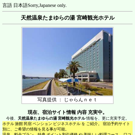
言語 日本語
Sorry,Japanese only.
天然温泉たまゆらの湯 宮崎観光ホテル
写真提供 ： じゃらんｎｅｔ
現在、宿泊サイト情報 内容 充実中。
今後、
天然温泉たまゆらの湯 宮崎観光ホテル
情報を、更に充実予定。
ホテル 旅館 民宿 ペンション ビジネスホテル を ご紹介。 宿泊予約サイト
別に、ご希望の情報を見る事が可能。
温泉、料金プラン、特典 ポイント割引価格 や 美味しい料理コース 、口コ