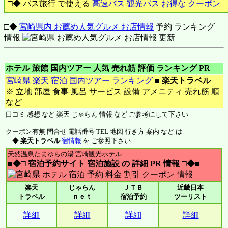
□◆ バス旅行 で使える
高速バス 観光バス お得な クーポン
□◆
宮崎県内 お薦め人気グルメ お店情報
予約 ランキング
情報
ホテル 旅館 国内ツアー 人気 売れ筋 評価 ランキング PR
宮崎県 楽天 宿泊 国内ツアー ランキング
■
楽天トラベル
※ 立地 部屋 食事 風呂 サービス 設備 アメニティ 売れ筋 順
など
口コミ 感想 など 楽天 じゃらん 情報 など ご参考にして下さい
クーポン有無 問合せ 電話番号 TEL 地図 行き方 案内 など は
◆
楽天トラベル
宿情報
を ご参照下さい
天然温泉たまゆらの湯 宮崎観光ホテル
■◆□ 宿泊予約サイト 宿泊施設 の 詳細 PR 情報 □◆■
楽天
じゃらん
ＪＴＢ
近畿日本
トラベル
ｎｅｔ
宿泊予約
ツーリスト
詳細
詳細
詳細
詳細