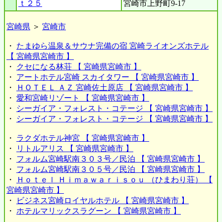
ｔ２５
宮崎市上野町9-17
宮崎県
＞
宮崎市
・
たまゆら温泉＆サウナ完備の宿 宮崎ライオンズホテル
【 宮崎県宮崎市 】
・
クセになる林荘 【 宮崎県宮崎市 】
・
アートホテル宮崎 スカイタワー 【 宮崎県宮崎市 】
・
ＨＯＴＥＬ ＡＺ 宮崎佐土原店 【 宮崎県宮崎市 】
・
愛和宮崎リゾート 【 宮崎県宮崎市 】
・
シーガイア・フォレスト・コテージ 【 宮崎県宮崎市 】
・
シーガイア・フォレスト・コテージ 【 宮崎県宮崎市 】
・
ラクダホテル神宮 【 宮崎県宮崎市 】
・
リトルアリス 【 宮崎県宮崎市 】
・
フォルム宮崎駅南３０３号／民泊 【 宮崎県宮崎市 】
・
フォルム宮崎駅南３０５号／民泊 【 宮崎県宮崎市 】
・
Ｈｏｔｅｌ Ｈｉｍａｗａｒｉｓｏｕ （ひまわり荘） 【
宮崎県宮崎市 】
・
ビジネス宮崎ロイヤルホテル 【 宮崎県宮崎市 】
・
ホテルマリックスラグーン 【 宮崎県宮崎市 】