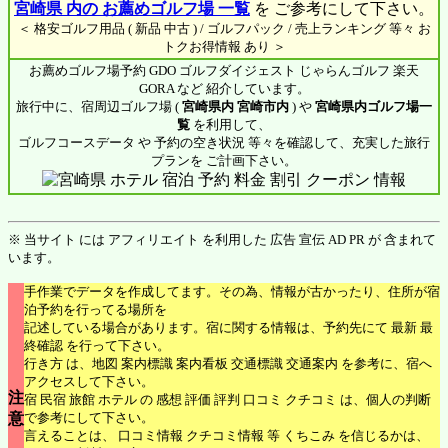
宮崎県 内の お薦めゴルフ場 一覧
を ご参考にして下さい。
＜ 格安ゴルフ用品 ( 新品 中古 ) / ゴルフパック / 売上ランキング 等々 お
トクお得情報 あり ＞
お薦めゴルフ場予約 GDO ゴルフダイジェスト じゃらんゴルフ 楽天
GORA など 紹介しています。
旅行中に、宿周辺ゴルフ場 (
宮崎県内 宮崎市内
) や
宮崎県内ゴルフ場一
覧
を利用して、
ゴルフコースデータ や 予約の空き状況 等々を確認して、充実した旅行
プランを ご計画下さい。
※ 当サイト には アフィリエイト を利用した 広告 宣伝 AD PR が 含まれて
います。
手作業でデータを作成してます。その為、情報が古かったり、住所が宿
泊予約を行ってる場所を
記述している場合があります。宿に関する情報は、予約先にて 最新 最
終確認 を行って下さい。
行き方 は、地図 案内標識 案内看板 交通標識 交通案内 を参考に、宿へ
アクセスして下さい。
注
宿 民宿 旅館 ホテル の 感想 評価 評判 口コミ クチコミ は、個人の判断
意
で参考にして下さい。
言えることは、 口コミ情報 クチコミ情報 等 くちこみ を信じるかは、