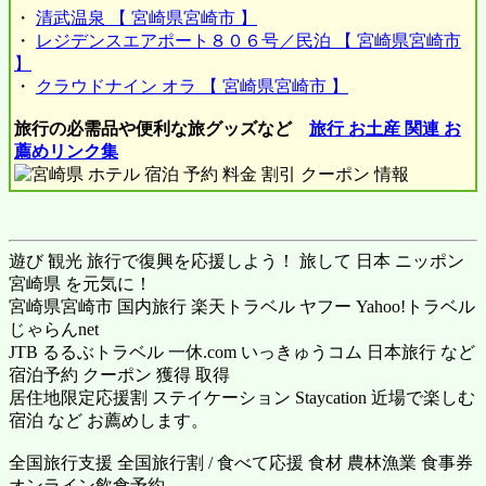
・
清武温泉 【 宮崎県宮崎市 】
・
レジデンスエアポート８０６号／民泊 【 宮崎県宮崎市
】
・
クラウドナイン オラ 【 宮崎県宮崎市 】
旅行の必需品や便利な旅グッズなど
旅行 お土産 関連 お
薦めリンク集
遊び 観光 旅行で復興を応援しよう！ 旅して 日本 ニッポン
宮崎県 を元気に！
宮崎県宮崎市 国内旅行
楽天トラベル
ヤフー Yahoo!トラベル
じゃらんnet
JTB るるぶトラベル 一休.com いっきゅうコム 日本旅行 など
宿泊予約 クーポン 獲得 取得
居住地限定応援割 ステイケーション Staycation 近場で楽しむ
宿泊 など お薦めします。
全国旅行支援 全国旅行割 / 食べて応援 食材 農林漁業 食事券
オンライン飲食予約