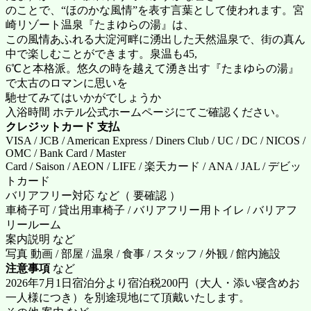
のことで、“ほのかな風情”を表す言葉として使われます。宮
崎リゾート温泉『たまゆらの湯』は、
この風情あふれる大淀河畔に湧出した天然温泉で、街の真ん
中で楽しむことができます。泉温も45,
6℃と本格派。悠久の時を越えて湧き出す『たまゆらの湯』
で太古のロマンに思いを
馳せてみてはいかがでしょうか
入浴時間 ホテル公式ホームページにてご確認ください。
クレジットカード 支払
VISA / JCB / American Express / Diners Club / UC / DC / NICOS /
OMC / Bank Card / Master
Card / Saison / AEON / LIFE / 楽天カード / ANA / JAL / デビッ
トカード
バリアフリー対応 など（ 要確認 ）
車椅子可 / 貸出用車椅子 / バリアフリー用トイレ / バリアフ
リールーム
案内説明 など
写真 動画 / 部屋 / 温泉 / 食事 / スタッフ / 外観 / 館内施設
注意事項
など
2026年7月1日宿泊分より宿泊税200円（大人・添い寝含めお
一人様につき）を別途現地にて頂戴いたします。