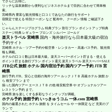
でさらにお得に。
リッチな温泉旅館から便利なビジネスホテルまで目的に合わせて簡単検
索。
宮崎県内 豊富な観光情報と口コミであなたの旅行をサポート
宿限定で使える 特別クーポン など 配布中。 クーポン 情報 ご確認下さ
い。
じゃらんステージプログラム 特典プラン 割引プラン ポイントアップ特典
ステージ特典 レギュラー ブロンズ シルバー ゴールド
楽天トラベル 宮崎県
国内・海外旅行なら日本最大級の宿泊
予約サイト
宮崎県 ホテル・ツアー予約や航空券・レンタカー・高速バス予約、観光情
報も満載。
ホテルの口コミ数は日本最大級。楽天スーパーポイント貯まる・使える
ポイント貯まる旅行プラン ポイント還元 楽天トラベル 楽天スーパーSALE
JTB公式 旅館 ホテル 国内宿泊予約 国内ツアー予約 JTB 宮
崎県
旅行予約 JTB。安心と信頼の海外ツアー ルックＪＴＢ 高級ホテル 旅館 か
ら 格安プラン まで
揃った国内ツアー エースＪＴＢ の他 格安航空券 や オプショナルツアー
レストラン予約 まで。
宮崎県 旅を楽しくする多彩なラインナップが満載。
ホテル予約 旅館予約 いっきゅうコム 一休.com 宮崎県
国内の厳選された ホテル 旅館 を タイムセール や 一休限定 など 充実のプ
ラン で