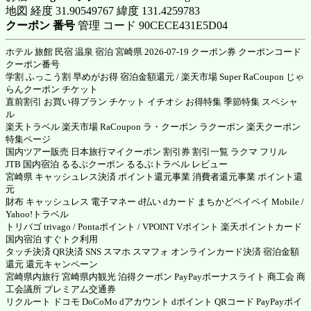
地図 経度 31.90549767 緯度 131.4259783
クーポン 番号
管理 コード 90CECE431E5D04
ホテル 旅館 民宿 温泉 宿泊 宮崎県 2026-07-19 クーポン券 クーポンコード
クーポン番号
学割 ふっこう割 早めがお得 宿泊金額還元 / 楽天市場 Super RaCoupon じゃ
らんクーポン チケット
直前割引 お買い得プラン チケット イチオシ お得特集 季節特集 スペシャ
ル
楽天トラベル 楽天市場 RaCoupon ラ・クーポン ラクーポン 楽天クーポン
特集ページ
国内ツアー販売 日本旅行マイクーポン 割引券 割引一覧 ラクマ フリル
JTB 国内宿泊 るるぶクーポン るるぶトラベル レビュー
宮崎県 キャッシュレス決済 ポイント還元事業 消費者還元事業 ポイント還
元
財布 キャッシュレス 電子マネー d払い dカード まちかどペイペイ Mobile /
Yahoo!トラベル
トリバゴ trivago / Pontaポイント / VPOINT Vポイント 楽天ポイントカード
国内宿泊 すぐトク利用
タッチ決済 QR決済 SNS スマホ スマフォ オンラインカード決済 宿泊金額
還元 還元キャンペーン
宮崎県内旅行 宮崎県内観光 泊得クーポン PayPayボーナスライト 商工会 商
工会議所 プレミアム交通券
リクルート ドコモ DoCoMo dアカウント dポイント QRコード PayPayポイ