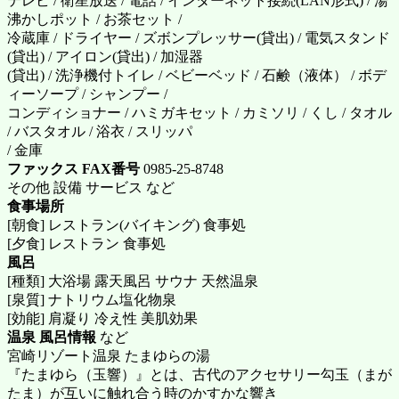
テレビ / 衛星放送 / 電話 / インターネット接続(LAN形式) / 湯
沸かしポット / お茶セット /
冷蔵庫 / ドライヤー / ズボンプレッサー(貸出) / 電気スタンド
(貸出) / アイロン(貸出) / 加湿器
(貸出) / 洗浄機付トイレ / ベビーベッド / 石鹸（液体） / ボデ
ィーソープ / シャンプー /
コンディショナー / ハミガキセット / カミソリ / くし / タオル
/ バスタオル / 浴衣 / スリッパ
/ 金庫
ファックス FAX番号
0985-25-8748
その他 設備 サービス など
食事場所
[朝食] レストラン(バイキング) 食事処
[夕食] レストラン 食事処
風呂
[種類] 大浴場 露天風呂 サウナ 天然温泉
[泉質] ナトリウム塩化物泉
[効能] 肩凝り 冷え性 美肌効果
温泉 風呂情報
など
宮崎リゾート温泉 たまゆらの湯
『たまゆら（玉響）』とは、古代のアクセサリー勾玉（まが
たま）が互いに触れ合う時のかすかな響き