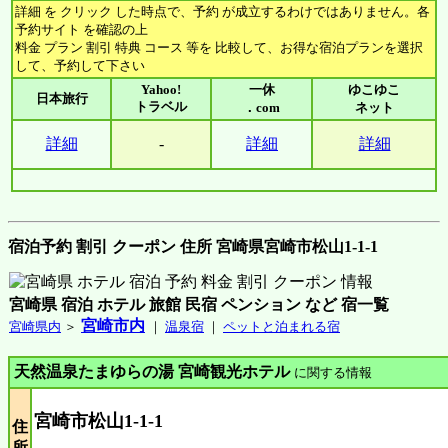
詳細 を クリック した時点で、予約 が成立するわけではありません。各
予約サイト を確認の上
料金 プラン 割引 特典 コース 等を 比較して、お得な宿泊プランを選択
して、予約して下さい
Yahoo!
一休
ゆこゆこ
日本旅行
トラベル
．com
ネット
詳細
-
詳細
詳細
宿泊予約 割引 クーポン 住所 宮崎県宮崎市松山1-1-1
宮崎県 宿泊 ホテル 旅館 民宿 ペンション など 宿一覧
宮崎市内
宮崎県内
＞
｜
温泉宿
｜
ペットと泊まれる宿
天然温泉たまゆらの湯 宮崎観光ホテル
に関する情報
宮崎市松山1-1-1
住
所