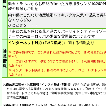
情
楽天トラベルからお申込み頂いた方専用ラウンジ10/26OPE
報
崎の焼酎もご用意
約80種のこだわり地産地消バイキングが人気！ 温泉と美
なくつろぎの
ひとときを・・・
『南欧の風を感じる花と緑のリバーサイドシティーリゾ
テーマの南ヨーロッパの陽気な雰囲気のホテルです
インターネット対応
(
LAN接続
) に関する情報あり
補
※
ご参考情報です。ご予約された宿の条件に応じて 一部の部屋 指定さ
足
等々も
情
ございますので、事前に宿までご確認下さい。（ 利用可能 情報が
もあります ）
報
※
インターネット接続は、各 宿の条件によって、ロビー レストラン 等
もあります。
お薦め周辺観光
/
お店情報
/
インスタ映え 情報
等 （宿から紹介場所が、遠
たまゆら温泉 / 橘公園通り / みやざき物産館 ＫＯＮＮＥ / 宮崎リゾート
宮崎県庁 / トロピカルみやざき / 宮崎科学技術館 / 海幸山幸 / 本部はにわ製
宮崎県立美術館
お薦め周辺 人気観光スポット
等 （宿から紹介場所が、遠い場合あり）