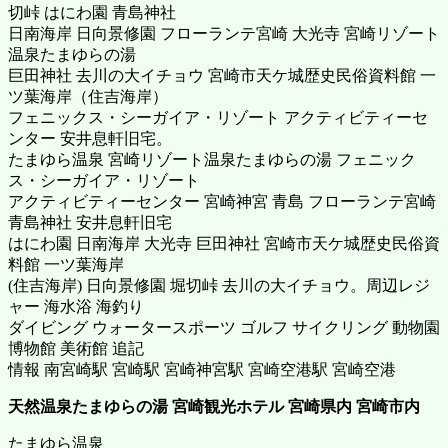
切峠 はにわ園 青島神社
日南海岸 日向景修園 フローランテ宮崎 大光寺 宮崎リゾート
温泉たまゆらの湯
巨田神社 去川の大イチョウ 宮崎市天ケ城歴史民俗資料館 一
ツ葉海岸（住吉海岸）
フェニックス・シーガイア・リゾート アクティビティーセ
ンター 安井息軒旧宅。
たまゆら温泉 宮崎リゾート温泉たまゆらの湯 フェニック
ス・シーガイア・リゾート
アクティビティーセンター 宮崎神宮 青島 フローランテ宮崎
青島神社 安井息軒旧宅
はにわ園 日南海岸 大光寺 巨田神社 宮崎市天ケ城歴史民俗資
料館 一ツ葉海岸
(住吉海岸) 日向景修園 堀切峠 去川の大イチョウ。周辺レジ
ャー 海水浴 海釣り
ダイビング ウォータースポーツ ゴルフ サイクリング 動物園
博物館 美術館 追記
情報 南宮崎駅 宮崎駅 宮崎神宮駅 宮崎空港駅 宮崎空港
天然温泉たまゆらの湯 宮崎観光ホテル
宮崎県内 宮崎市内
たまゆら温泉