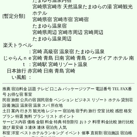
たまゆら温泉内宿
宮崎県宮崎市 天然温泉たまゆらの湯 宮崎観光
ホテル
[暫定分類]
宮崎県宿 宮崎市宿 宮崎宿
たまゆら温泉宿
宮崎県周辺 宮崎市周辺 宮崎周辺
たまゆら温泉周辺
楽天トラベル
：
宮崎 高級宿 温泉宿 たまゆら温泉
じゃらんｎｅ
宮崎 青島 日南 宮崎 青島 シーガイア ホテル 南
ｔ ：
宮崎駅 宮崎リゾート温泉
日本旅行 赤
宮崎 日南 青島 宮崎
い風船 ：
推薦 宿泊料金 話題 テレビ 口こみ パッケージツアー 電話番号 TEL FAX番
号 お得な宿 客室
民宿 旅館 公共の宿 国民宿舎 ペンション ビジネス リゾート ホテル 貸別荘
設備 施設 温泉宿 温泉 スパ 所在地
土日 案内 行き方 観光地 レジャー 宿泊地 宿予約 旅行 空室 比較 感想 格安
プラン 特選 無料 プラン リスト ポイント
サービス内容 価格 金額 料金 特典 特別割引 おトク 料理 料金比較 旅行比較
遊び 最安値 ３連休 連休 宿泊先 人気
和室 洋室 ベストホテルランキング イベント 催事 直前割 宿泊施設 宿泊格