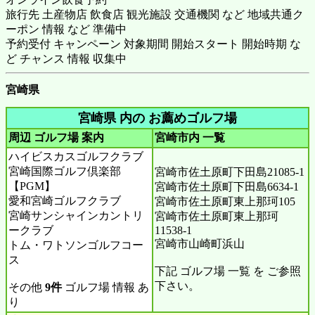
旅行先 土産物店 飲食店 観光施設 交通機関 など 地域共通ク
ーポン 情報 など 準備中
予約受付 キャンペーン 対象期間 開始スタート 開始時期 な
ど チャンス 情報 収集中
宮崎県
宮崎県 内の お薦めゴルフ場
周辺 ゴルフ場 案内
宮崎市内
一覧
ハイビスカスゴルフクラブ
宮崎国際ゴルフ倶楽部
宮崎市佐土原町下田島21085-1
【PGM】
宮崎市佐土原町下田島6634-1
愛和宮崎ゴルフクラブ
宮崎市佐土原町東上那珂105
宮崎サンシャインカントリ
宮崎市佐土原町東上那珂
ークラブ
11538-1
宮崎市山崎町浜山
トム・ワトソンゴルフコー
ス
下記 ゴルフ場 一覧 を ご参照
下さい。
その他
9件
ゴルフ場 情報 あ
り