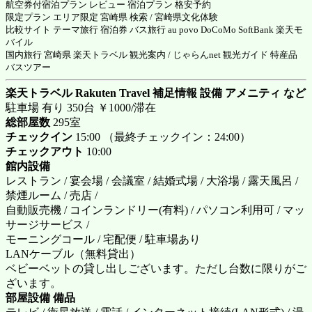
航空券付宿泊プラン レビュー 宿泊プラン 格安予約
限定プラン エリア限定 宮崎県 検索 / 宮崎県文化体験
比較サイト テーマ旅行 宿泊券 バス旅行 au povo DoCoMo SoftBank 楽天モ
バイル
国内旅行 宮崎県 楽天トラベル 観光案内 / じゃらんnet 観光ガイド 特産品
バスツアー
楽天トラベル Rakuten Travel 補足情報 設備 アメニティ など
駐車場 有り 350台 ￥1000/滞在
総部屋数
295室
チェックイン
15:00 （最終チェックイン：24:00）
チェックアウト
10:00
館内設備
レストラン / 宴会場 / 会議室 / 結婚式場 / 大浴場 / 露天風呂 /
禁煙ルーム / 売店 /
自動販売機 / コインランドリー(有料) / パソコン利用可 / マッ
サージサービス /
モーニングコール / 宅配便 / 駐車場あり
LANケーブル（無料貸出）
ベビーベットの貸し出しございます。ただし台数に限りがご
ざいます。
部屋設備 備品