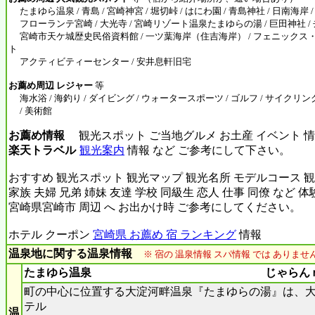
たまゆら温泉 / 青島 / 宮崎神宮 / 堀切峠 / はにわ園 / 青島神社 / 日南海岸 /
フローランテ宮崎 / 大光寺 / 宮崎リゾート温泉たまゆらの湯 / 巨田神社 /
宮崎市天ケ城歴史民俗資料館 / 一ツ葉海岸（住吉海岸） / フェニックス
ト
アクティビティーセンター / 安井息軒旧宅
お薦め周辺 レジャー
等
海水浴 / 海釣り / ダイビング / ウォータースポーツ / ゴルフ / サイクリング 
/ 美術館
お薦め情報
観光スポット ご当地グルメ お土産 イベント 情
楽天トラベル
観光案内
情報 など ご参考にして下さい。
おすすめ 観光スポット 観光マップ 観光名所 モデルコース 観
家族 夫婦 兄弟 姉妹 友達 学校 同級生 恋人 仕事 同僚 など 
宮崎県宮崎市 周辺 へ お出かけ時 ご参考にしてください。
ホテル クーポン
宮崎県 お薦め 宿 ランキング
情報
温泉地に関する温泉情報
※ 宿の 温泉情報 スパ情報 では ありま
たまゆら温泉
じゃらん
町の中心に位置する大淀河畔温泉『たまゆらの湯』は、
テル
温