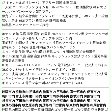
品 キャンセルポリシー バリアフリー 部屋 食事 写真
一人旅 バーゲンプラン タイムセール 2026-07-19 日程 価格比較 格安大セ
ール バーゲンセール 太鼓判プラン
限定プラン 航空券付宿泊プラン レビュー お財布に優しいホテル 安い旅館
安いホテル 宿泊プラン 格安予約 静岡県 検索
特産品 バスツアー クルーズ旅行
ホテル 旅館 民宿 温泉 宿泊 静岡県 2026-07-19 クーポン券 クーポン クーポ
ンコード クーポン番号 リーズナブル お安く予約
直前割引 お買い得プラン チケット 注目のクーポン イチオシ お得特集 季
節特集 シーン特集 現金 補助金 スペシャルクーポン
ふっこう割 学割 早めがお得 13府県ふっこう周遊割 宿泊金額還元
ホテル 旅館 民宿 温泉 宿泊 静岡県 キャッシュレス決済 ポイント還元事業
消費者還元事業
ICカード Suica ICOCA スマートフォン 電子決済 バーコード決済 モバイル
決済 クレジットカード デビットカード ポイント還元
タッチ決済 QR決済 SNS スマホ スマフォ カード オンラインカード決済 還
元キャンペーン リクルートカード オンラインカード決済
キャッシュレス 電子マネー d払い dカード dカードGOLD
静岡市内 浜松市内 沼津市内 熱海市内 三島市内 富士宮市内 伊東市内
島田市内 富士市内 磐田市内 焼津市内 掛川市内 藤枝市内 御殿場市内
袋井市内 下田市内 裾野市内 湖西市内 伊豆市内 御前崎市内 菊川市内
伊豆の国市内 牧之原市内 賀茂郡内 田方郡内 駿東郡内 榛原郡内 周智郡内
静岡県内周辺ゴルフ場一覧 静岡県内ゴルフ場一覧 ゴルフ場名 空き状況 ゴ