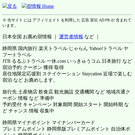
戻る
宿情報 Home
※ 当サイト には アフィリエイト を利用した 広告 宣伝 AD PR が 含まれて
います。
日本全国 お薦め宿情報 ｜
運営者情報
など ｜
静岡県 国内旅行 楽天トラベル じゃらん Yahoo!トラベル ヤ
フートラベル
JTB るるぶトラベル 一休.com いっきゅうコム 日本旅行 など
宿泊予約 クーポン 獲得 取得
居住地限定応援割 ステイケーション Staycation 近場で楽しむ
宿泊 など お薦めします。
旅行先 土産物店 飲食店 観光施設 交通機関 など 地域共通ク
ーポン 情報 など 準備中
予約受付 キャンペーン 対象期間 開始スタート 開始時期 な
ど チャンス 情報 収集中
静岡県マイナポイント マイナンバーカード
プレミアムポイント 静岡県版プレミアムポイント 自治体ポ