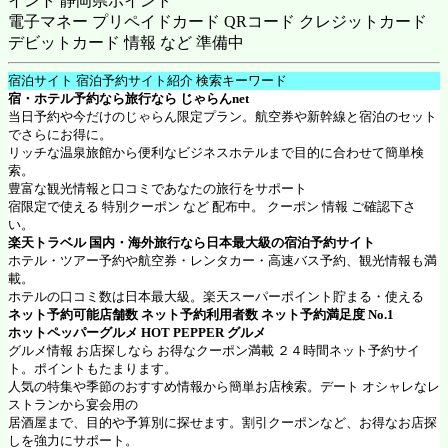
イント 静岡県ポイント
電子マネー プリペイドカード QRコード クレジットカード
デビットカード 情報 など 準備中
宿泊サイト 宿泊予約サイト紹介 検索キーワード
宿・ホテル予約なら旅行なら
じゃらんnet
当日予約や今だけのじゃらん限定プラン。航空券や新幹線と宿泊のセット
でさらにお得に。
リッチな温泉旅館から便利なビジネスホテルまで目的に合わせて簡単検
索。
豊富な観光情報と口コミであなたの旅行をサポート
宿限定で使える 特別クーポン など 配布中。 クーポン 情報 ご確認下さ
い。
楽天トラベル
国内・海外旅行なら日本最大級の宿泊予約サイト
ホテル・ツアー予約や航空券・レンタカー・高速バス予約、観光情報も満
載。
ホテルの口コミ数は日本最大級。楽天スーパーポイント貯まる・使える
ネット予約可能店舗数 ネット予約利用者数 ネット予約満足度 No.1
ホットペッパーグルメ
HOT PEPPER グルメ
グルメ情報 お店探しなら お得なクーポン満載 ２４時間ネット予約サイ
ト。ポイントもたまります。
人気の特集や季節のおすすめ情報から簡単お店検索。デート オシャレなレ
ストランから宴会用の
居酒屋まで、目的や予算別に探せます。割引クーポンなど、お得なお店探
しを強力にサポート。