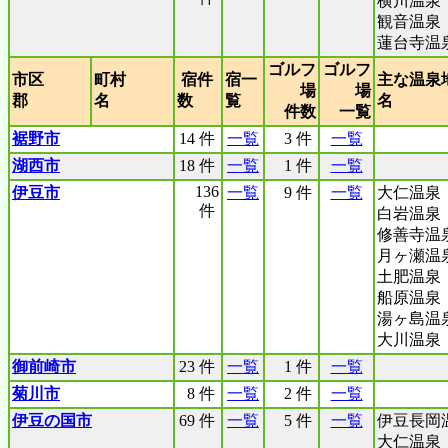
横川温泉
観音温泉
蓮台寺温
ゴルフ
ゴルフ
市区
町村
宿件
宿一
主な温泉
場
場
郡
名
数
覧
名
件数
一覧
裾野市
14 件
一覧
3 件
一覧
湖西市
18 件
一覧
1 件
一覧
136
伊豆市
一覧
9 件
一覧
大仁温泉
件
白岩温泉
修善寺温
月ヶ瀬温
土肥温泉
船原温泉
湯ヶ島温
大川温泉
御前崎市
23 件
一覧
1 件
一覧
菊川市
8 件
一覧
2 件
一覧
伊豆の国市
69 件
一覧
5 件
一覧
伊豆長岡
大仁温泉