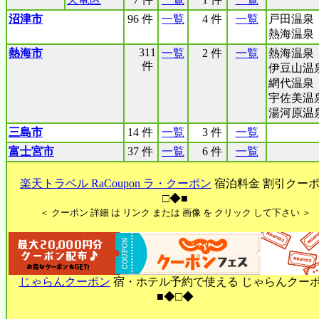
沼津市
96 件
一覧
4 件
一覧
戸田温泉
熱海温泉
311
熱海市
一覧
2 件
一覧
熱海温泉
件
伊豆山温
網代温泉
宇佐美温
湯河原温
三島市
14 件
一覧
3 件
一覧
富士宮市
37 件
一覧
6 件
一覧
楽天トラベル RaCoupon ラ・クーポン
宿泊料金 割引クー
□◆■
＜ クーポン 詳細 は リンク または 画像 を クリック して下さい ＞
じゃらんクーポン
宿・ホテル予約で使える じゃらんクー
■◆□◆