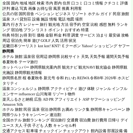
全国 国内 地域 地区 検索 市内 郡内 住所 口コミ 口コミ情報 クチコミ 評価
評判 書込 写真 画像 お得な宿 風景 推薦 利用客
公共の宿 国民宿舎 ペンション ビジネス リゾート ホテル ガイド 民宿 旅館
温泉 スパ 貸別荘 設備 施設 情報 電話 地図 場所
案内 行き方 レジャー 旅行 観光地 方法 宿予約 空室 比較 感想 無料 ランキ
ング 宿泊地 プラン リスト ポイント おすすめ 特選
特典 特別 お得 割引 価格 金額 料金 料理 調査 サービス 泊まり 最安値 攻略
周辺 宿泊先 簡単 遊び GOLF 人気 活用 状況
近畿日本ツーリスト knt knt! KNT! Ｅクーポン Yahoo! ショッピング ヤフー
静岡県
ホテル 旅館 温泉宿 宿周辺 静岡県 比較サイト 天気 天気予報 週間天気予報
春夏秋冬 テーマ旅行
ホットペッパー 静岡県観光案内所 観光ナビ 観光NAVI 観光協会 静岡県観
光施設 静岡県観光情報
静岡県名所 桜 春夏秋冬 新元号 令和 れいわ REIWA 令和8年 2026年 ホスピ
タリティ
温泉コンシェルジュ 静岡県 アクティビティ 遊び 体験 ジャンル インフル
エンサー influencer 山川海湖 リゾート物件
楽天ふるさと納税
広告 AD PR アフィリエイト ASP ヤフーショッピング
Amazon Silk
ホテル 旅館 民宿 温泉 宿泊 静岡県 お薦め リンク集 静岡県キャンペーン 静
岡県ウルトラキャンペーン 連泊割
全国ホテル 旅館ランキング 宿泊旅行 交通費 宿泊費 旅行費用 日帰り デイ
ユース 大人 子供 子ども 人数 キャンセル料
交通アクセス 駐車場 チェックイン チェックアウト 館内設備 部屋設備 備