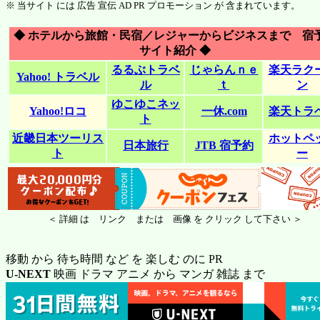
※ 当サイト には 広告 宣伝 AD PR プロモーション が 含まれています。
◆ ホテルから旅館・民宿／レジャーからビジネスまで 宿
サイト紹介 ◆
るるぶトラベ
じゃらんｎｅ
楽天ラク
Yahoo! トラベル
ル
ｔ
ン
ゆこゆこネッ
Yahoo!ロコ
一休.com
楽天トラ
ト
近畿日本ツーリス
ホットペ
日本旅行
JTB 宿予約
ト
ー
＜ 詳細 は リンク または 画像 を クリック して下さい ＞
移動 から 待ち時間 など を 楽しむ のに PR
U-NEXT
映画 ドラマ アニメ から マンガ 雑誌 まで