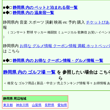
■◆□
静岡県 内の ペットと泊まれる宿一覧
■◆□
静岡県 内の 温泉宿一覧
静岡県内 音楽 スポーツ 演劇 映画 etc 予約 購入
チケットぴあ
報
（ コンサート 野球 サッカー 格闘技 ミュージカル 歌舞伎 お笑い イベント 
）
静岡県内
お得な グルメ情報 クーポン情報 満載 ホットペッパー
は こちら
■◆□
静岡県 内の お得な クーポン情報・グルメ情報 一覧
静岡県 内の ゴルフ場 一覧
を 参照したい場合は こちら
ら
＜ 格安 な ゴルフ用品 ( 新品・中古 ) / 売上ランキング情報 等々 お得情報 
静岡県 周辺地域
東京都
神奈川県
山梨県
長野県
愛知県