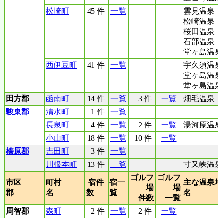
松崎町
45 件
一覧
雲見温泉
松崎温泉
桜田温泉
石部温泉
堂ヶ島温
西伊豆町
41 件
一覧
宇久須温
堂ヶ島温
堂ヶ島温
田方郡
函南町
14 件
一覧
3 件
一覧
畑毛温泉
駿東郡
清水町
1 件
一覧
長泉町
4 件
一覧
2 件
一覧
湯河原温
小山町
18 件
一覧
10 件
一覧
榛原郡
吉田町
3 件
一覧
川根本町
13 件
一覧
寸又峡温
ゴルフ
ゴルフ
市区
町村
宿件
宿一
主な温泉
場
場
郡
名
数
覧
名
件数
一覧
周智郡
森町
2 件
一覧
2 件
一覧