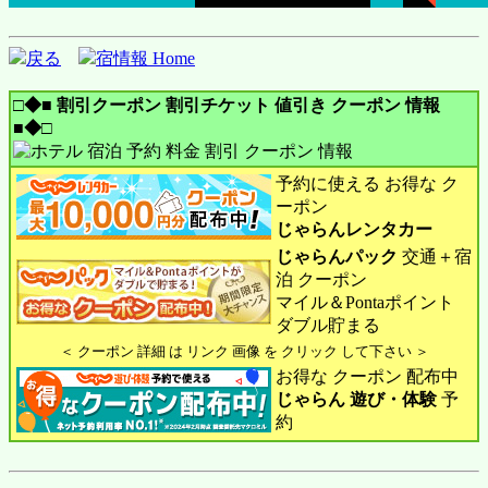
戻る
宿情報 Home
□◆■ 割引クーポン 割引チケット 値引き クーポン 情報
■◆□
予約に使える お得な ク
ーポン
じゃらんレンタカー
じゃらんパック
交通＋宿
泊 クーポン
マイル＆Pontaポイント
ダブル貯まる
＜ クーポン 詳細 は リンク 画像 を クリック して下さい ＞
お得な クーポン 配布中
じゃらん 遊び・体験
予
約