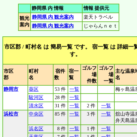
静岡県 内 情報
情報 提供元
静岡県 内 観光案内
楽天トラベル
観光
案内
静岡県 内 観光案内
じゃらんｎｅｔ
市区郡 / 町村名 は 簡易一覧 です。 宿一覧 は 詳細一
す。
ゴルフ
ゴルフ
市区
町村
宿件
宿一
主な温泉
場
場
郡
名
数
覧
名
件数
一覧
静岡市
葵区
53 件
一覧
梅ヶ島温
駿河区
28 件
一覧
清水区
31 件
一覧
2 件
一覧
浜松市
中央区
85 件
一覧
3 件
一覧
舘山寺温
弁天島温
浜名区
8 件
一覧
1 件
一覧
天竜区
7 件
一覧
1 件
一覧