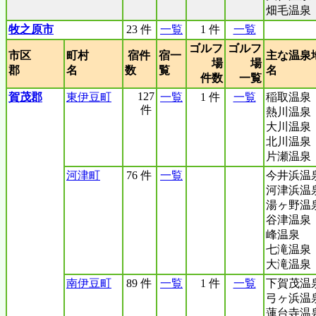
畑毛温泉
牧之原市
23 件
一覧
1 件
一覧
ゴルフ
ゴルフ
市区
町村
宿件
宿一
主な温泉
場
場
郡
名
数
覧
名
件数
一覧
127
賀茂郡
東伊豆町
一覧
1 件
一覧
稲取温泉
件
熱川温泉
大川温泉
北川温泉
片瀬温泉
河津町
76 件
一覧
今井浜温
河津浜温
湯ヶ野温
谷津温泉
峰温泉
七滝温泉
大滝温泉
南伊豆町
89 件
一覧
1 件
一覧
下賀茂温
弓ヶ浜温
蓮台寺温