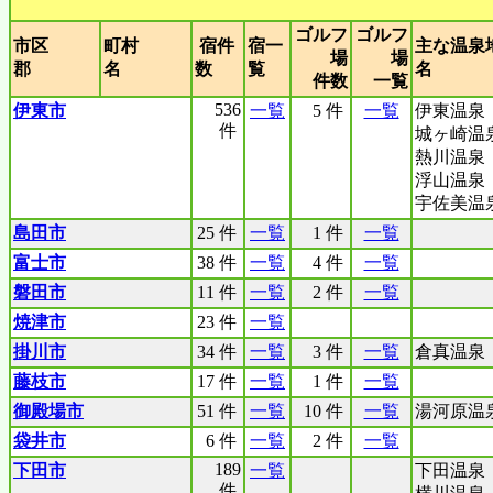
ゴルフ
ゴルフ
市区
町村
宿件
宿一
主な温泉
場
場
郡
名
数
覧
名
件数
一覧
536
伊東市
一覧
5 件
一覧
伊東温泉
件
城ヶ崎温
熱川温泉
浮山温泉
宇佐美温
島田市
25 件
一覧
1 件
一覧
富士市
38 件
一覧
4 件
一覧
磐田市
11 件
一覧
2 件
一覧
焼津市
23 件
一覧
掛川市
34 件
一覧
3 件
一覧
倉真温泉
藤枝市
17 件
一覧
1 件
一覧
御殿場市
51 件
一覧
10 件
一覧
湯河原温
袋井市
6 件
一覧
2 件
一覧
189
下田市
一覧
下田温泉
件