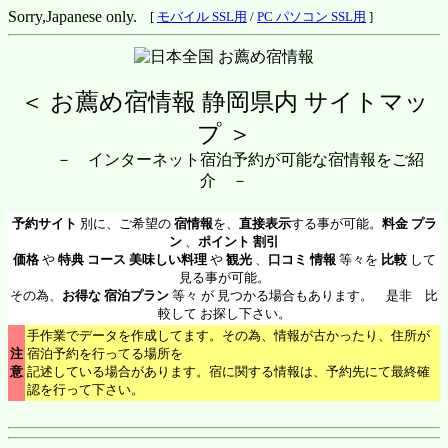
Sorry,Japanese only.
[
モバイル SSL用
/
PC パソコン SSL用
]
＜ お薦め宿情報 静岡県内 サイトマッ
プ ＞
－ インターネット宿泊予約が可能な宿情報をご紹
介 －
予約サイト
別に、ご希望の
宿情報
を、
直接表示
する事が可能。
料金 プラ
ン
、
ポイント 割引
価格
や
特典 コース 美味しい料理
や
観光
、
口コミ 情報
等々を
比較
して
見る事が可能。
その為、
お得な 宿泊プラン
等々 が 見つかる場合もあります。 是非 比
較して お探し下さい。
手作業でデータを作成してます。その為、情報が古かったり、住所が
注
宿泊予約を行ってる場所を
意
記述している場合があります。宿に関する情報は、予約先にて最終確
認を行って下さい。