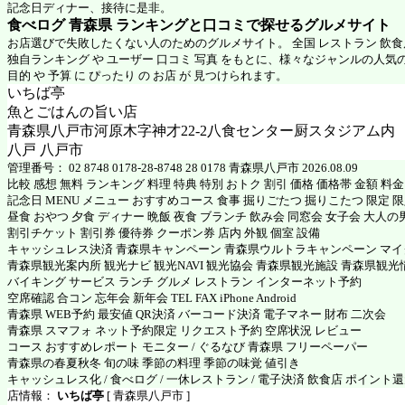
記念日ディナー、接待に是非。
食べログ 青森県 ランキングと口コミで探せるグルメサイト
お店選びで失敗したくない人のためのグルメサイト。 全国 レストラン 飲
独自ランキング や ユーザー 口コミ 写真 をもとに、様々なジャンルの人気
目的 や 予算 に ぴったり の お店 が 見つけられます。
いちば亭
魚とごはんの旨い店
青森県八戸市河原木字神才22-2八食センター厨スタジアム内
八戸 八戸市
管理番号： 02 8748 0178-28-8748 28 0178 青森県八戸市 2026.08.09
比較 感想 無料 ランキング 料理 特典 特別 おトク 割引 価格 価格帯 金額 料
記念日 MENU メニュー おすすめコース 食事 掘りごたつ 掘りこたつ 限定 限定
昼食 おやつ 夕食 ディナー 晩飯 夜食 ブランチ 飲み会 同窓会 女子会 大人の
割引チケット 割引券 優待券 クーポン券 店内 外観 個室 設備
キャッシュレス決済 青森県キャンペーン 青森県ウルトラキャンペーン マ
青森県観光案内所 観光ナビ 観光NAVI 観光協会 青森県観光施設 青森県観光
バイキング サービス ランチ グルメ レストラン インターネット予約
空席確認 合コン 忘年会 新年会 TEL FAX iPhone Android
青森県 WEB予約 最安値 QR決済 バーコード決済 電子マネー 財布 二次会
青森県 スマフォ ネット予約限定 リクエスト予約 空席状況 レビュー
コース おすすめレポート モニター / ぐるなび 青森県 フリーペーパー
青森県の春夏秋冬 旬の味 季節の料理 季節の味覚 値引き
キャッシュレス化 / 食べログ / 一休レストラン / 電子決済 飲食店 ポイント
店情報：
いちば亭
[ 青森県八戸市 ]