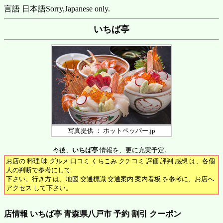
言語 日本語
Sorry,Japanese only.
いちば亭
写真提供 ： ホットペッパー.jp
今後、
いちば亭
情報を、更に充実予定。
お店の 料理 味 グルメ 口コミ くちこみ クチコミ 評価 評判 感想 は、各個
人の判断で参考にして
下さい。行き方 は、地図 交通標識 交通案内 案内看板 を参考に、お店へ
アクセス して下さい。
店情報 いちば亭 青森県八戸市 予約 割引 クーポン