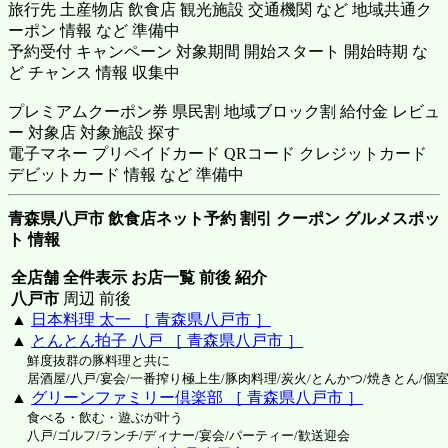
旅行先 土産物店 飲食店 観光施設 交通機関 など 地域共通ク
ーポン 情報 など 準備中
予約受付 キャンペーン 対象期間 開始スタート 開始時期 な
ど チャンス 情報 収集中
プレミアムクーポン券 県民割 地域ブロック割 給付金 レビュ
ー 対象店 対象施設 探す
電子マネー プリペイドカード QRコード クレジットカード
デビットカード 情報 など 準備中
青森県八戸市 飲食店ネット予約 割引 クーポン グルメスポッ
ト 情報
全店舗 全件表示 お店一覧 前後 紹介
八戸市
周辺 前後
▲
日本料理 太一 ［ 青森県八戸市 ］
▲
とんとん拍子 八戸 ［ 青森県八戸市 ］
鮮度抜群の豚料理と共に
居酒屋/八戸/宴会/一番搾り極上生/豚肉料理/炭火/とんかつ/焼きとん/個
▲
グリーンファミリー倶楽部 ［ 青森県八戸市 ］
食べる・飲む・遊ぶが叶う
八戸/ゴルフ/ランチ/ディナー/宴会/パーティー/歓送迎会