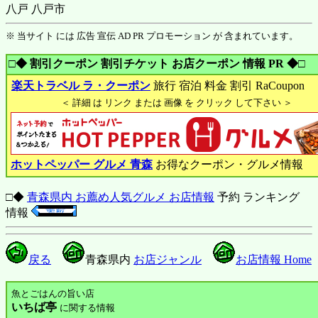
八戸 八戸市
※ 当サイト には 広告 宣伝 AD PR プロモーション が 含まれています。
□◆ 割引クーポン 割引チケット お店クーポン 情報 PR ◆□
楽天トラベル ラ・クーポン
旅行 宿泊 料金 割引 RaCoupon
＜ 詳細 は リンク または 画像 を クリック して下さい ＞
ホットペッパー グルメ 青森
お得なクーポン・グルメ情報
□◆
青森県内 お薦め人気グルメ お店情報
予約 ランキング
情報
戻る
青森県内
お店ジャンル
お店情報 Home
魚とごはんの旨い店
いちば亭
に関する情報