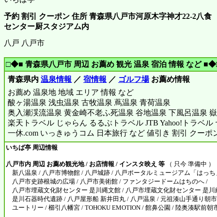
予約 割引 クーポン 住所 青森県八戸市河原木字神才22-2八食
センター厨スタジアム内
八戸 八戸市
□◆■ 青森県八戸市 周辺 お薦め 観光 温泉 宿泊 情報 など ■◆
青森県内
温泉情報
／
宿情報
／
ゴルフ場
お薦め情報
お薦め 温泉地 地域 エリア 情報 など
酸ヶ湯温泉 浅虫温泉 古牧温泉 蔦温泉 青荷温泉
奥入瀬渓流温泉 黄金崎不老ふ死温泉 谷地温泉 下風呂温泉 嶽
楽天トラベル じゃらん るるぶトラベル JTB Yahoo!トラベ
一休.com いっきゅうコム 日本旅行 など 値引き 割引 クーポ
いちば亭 周辺情報
八戸市内 周辺 お薦め観光地 / お店情報 / インスタ映え 等
（ 只今 準備中 ）
新八温泉 / 八戸市博物館 / 八戸城跡 / 八戸ポータルミュージアム「はっち」
八戸市史跡根城の広場 / 八戸市美術館 / ファンタジードームはちのへ /
八戸市埋蔵文化財センター 是川縄文館 / 八戸市埋蔵文化財センター 是川縄
是川石器時代遺跡 / 八戸屋形船 新井田丸 / 八戸温泉 / 元祖湊山手通り朝市 
ユートリー / 櫛引八幡宮 / TOHOKU EMOTION / 館鼻公園 / 陸奥湊駅前朝