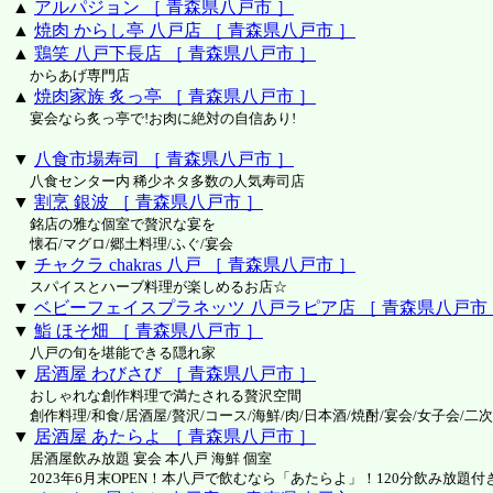
▲
アルパジョン ［ 青森県八戸市 ］
▲
焼肉 からし亭 八戸店 ［ 青森県八戸市 ］
▲
鶏笑 八戸下長店 ［ 青森県八戸市 ］
からあげ専門店
▲
焼肉家族 炙っ亭 ［ 青森県八戸市 ］
宴会なら炙っ亭で!お肉に絶対の自信あり!
▼
八食市場寿司 ［ 青森県八戸市 ］
八食センター内 稀少ネタ多数の人気寿司店
▼
割烹 銀波 ［ 青森県八戸市 ］
銘店の雅な個室で贅沢な宴を
懐石/マグロ/郷土料理/ふぐ/宴会
▼
チャクラ chakras 八戸 ［ 青森県八戸市 ］
スパイスとハーブ料理が楽しめるお店☆
▼
ベビーフェイスプラネッツ 八戸ラピア店 ［ 青森県八戸市
▼
鮨 ほそ畑 ［ 青森県八戸市 ］
八戸の旬を堪能できる隠れ家
▼
居酒屋 わびさび ［ 青森県八戸市 ］
おしゃれな創作料理で満たされる贅沢空間
創作料理/和食/居酒屋/贅沢/コース/海鮮/肉/日本酒/焼酎/宴会/女子会/二
▼
居酒屋 あたらよ ［ 青森県八戸市 ］
居酒屋飲み放題 宴会 本八戸 海鮮 個室
2023年6月末OPEN！本八戸で飲むなら「あたらよ」！120分飲み放題付き