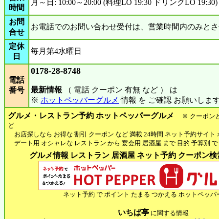
月～日: 10:00～20:00 (料理LO 19:30 ドリンクLO 19:30)
時間
お問
お電話でのお問い合わせ受付は、営業時間内のみとさ
合せ
定休
毎月第4水曜日
日
0178-28-8748
電話
最新情報
（ 電話 クーポン 有無 など ） は
番号
※
ホットペッパーグルメ
情報 を ご確認 お願いしま
グルメ・レストラン予約 ホットペッパーグルメ
※ クーポン
ど
お店探しなら お得な 割引 クーポン など 満載 24時間 ネット予約サイト
デート用 オシャレな レストラン から 宴会用 居酒屋 まで 目的 予算別 で
グルメ情報 レストラン 居酒屋 ネット予約 クーポン検索 
ネット予約 で ポイント たまる つかえる ホットペッパ
いちば亭
に関する情報