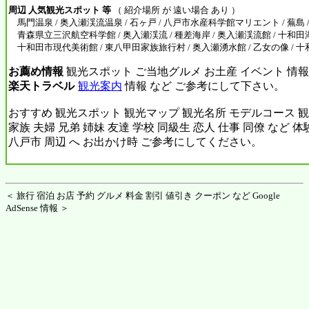
周辺 人気観光スポット 等
（ 紹介場所 が 遠い場合 あり ）
馬門温泉 / 奥入瀬渓流温泉 / 石ヶ戸 / 八戸市水産科学館マリエント / 蕪島 
青森県立三沢航空科学館 / 奥入瀬渓流 / 種差海岸 / 奥入瀬渓流館 / 十和田湖
十和田市現代美術館 / 東八甲田家族旅行村 / 奥入瀬湧水館 / 乙女の像 /
お薦め情報
観光スポット ご当地グルメ お土産 イベント 情報
楽天トラベル
観光案内
情報 など ご参考にして下さい。
おすすめ 観光スポット 観光マップ 観光名所 モデルコース 観
家族 夫婦 兄弟 姉妹 友達 学校 同級生 恋人 仕事 同僚 など 
八戸市 周辺 へ お出かけ時 ご参考にしてください。
＜ 旅行 宿泊 お店 予約 グルメ 料金 割引 値引き クーポン など Google
AdSense 情報 ＞