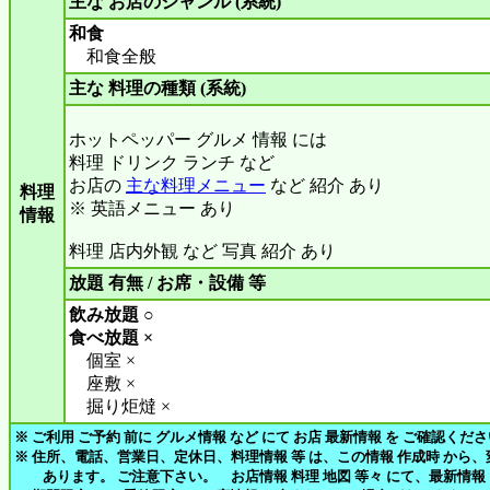
主な お店のジャンル (系統)
和食
和食全般
主な 料理の種類 (系統)
ホットペッパー グルメ 情報 には
料理 ドリンク ランチ など
お店の
主な料理メニュー
など 紹介 あり
料理
※ 英語メニュー あり
情報
料理 店内外観 など 写真 紹介 あり
放題 有無 / お席・設備 等
飲み放題 ○
食べ放題 ×
個室 ×
座敷 ×
掘り炬燵 ×
※ ご利用 ご予約 前に グルメ情報 など にて お店 最新情報 を ご確認くだ
※ 住所、電話、営業日、定休日、料理情報 等 は、この情報 作成時 から
あります。 ご注意下さい。 お店情報 料理 地図 等々 にて、最新情報