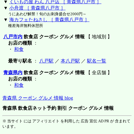
▼
くいもの屋 わん 八戸店 ［ 青森県八戸市 ］
▼
小舟渡 ［ 青森県八戸市 ］
うにあわび解禁！旬のお刺身盛合せ2000円～
▼
海カフェたねさし ［ 青森県八戸市 ］
種差海岸無料休憩所
八戸市内
飲食店 クーポン グルメ 情報
【 地域別 】
お店の種類
：
・
和食
最寄り駅名
：
八戸駅
／
本八戸駅
／
駅名一覧
青森県内
飲食店 クーポン グルメ 情報
【 全店舗 】
お店の種類
：
・
和食
青森県 クーポン グルメ 情報 blog
青森県 飲食店ネット予約 割引 クーポン グルメ 情報
※ 当サイト には アフィリエイト を利用した 広告 宣伝 AD PR が 含まれて
います。