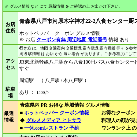
※ グルメ情報 など にて 最新情報 を ご確認の上 お出かけ下さい。
青森県八戸市河原木字神才22-2八食センター厨
お店
住所
ホットペッパー クーポン グルメ情報
※ お店
クーポン有無 周辺地図 電話番号
情報 あり
行き方
は、地図 交通案内 交通標識 案内標識 案内看板 等々 を参
周辺 駅情報 は お店 から 遠い場合 があります。ご参考程度にし
アク
JR東北新幹線八戸駅から八食100円バス八食センター
セス
すぐ
周辺駅 （ 八戸駅 / 本八戸駅 ）
駐車
あり ：
1500台
場
青森県内 PR お得な 地域情報 グルメ情報
■
ホットペッパー クーポン情報
お得なクーポン
厳選
情報
◆
グルメメディア ヒトサラ
料理人の顔が見
■
一休.comレストラン 予約
ワンランク上 の