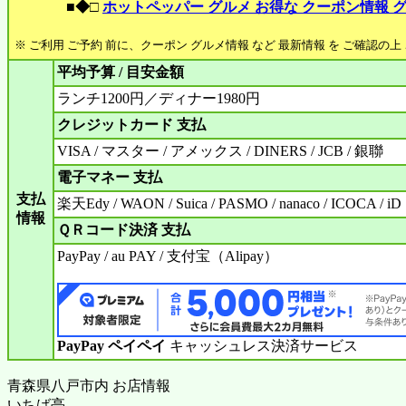
■◆□
ホットペッパー グルメ お得な クーポン情報 
※ ご利用 ご予約 前に、クーポン グルメ情報 など 最新情報 を ご確認の
平均予算 / 目安金額
ランチ1200円／ディナー1980円
クレジットカード 支払
VISA / マスター / アメックス / DINERS / JCB / 銀聯
電子マネー 支払
支払
楽天Edy / WAON / Suica / PASMO / nanaco / ICOCA / iD
情報
ＱＲコード決済 支払
PayPay / au PAY / 支付宝（Alipay）
PayPay ペイペイ
キャッシュレス決済サービス
青森県八戸市内 お店情報
いちば亭