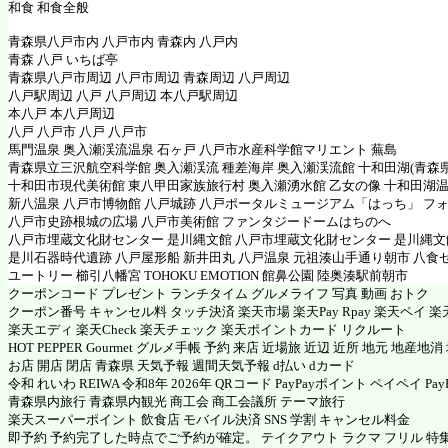
和食 和食全般
青森県八戸市内 八戸市内 青森内 八戸内
青森 八戸 いちば亭
青森県八戸市周辺 八戸市周辺 青森周辺 八戸周辺
八戸駅周辺 八戸 八戸周辺 本八戸駅周辺
本八戸 本八戸周辺
八戸 八戸市 八戸 八戸市
馬門温泉 奥入瀬渓流温泉 石ヶ戸 八戸市水産科学館マリエント 蕪島
青森県立三沢航空科学館 奥入瀬渓流 種差海岸 奥入瀬渓流館 十和田湖(青森県
十和田市現代美術館 東八甲田家族旅行村 奥入瀬湧水館 乙女の像 十和田湖
新八温泉 八戸市博物館 八戸城跡 八戸ポータルミュージアム「はっち」 フ
八戸市史跡根城の広場 八戸市美術館 ファンタジードームはちのへ
八戸市埋蔵文化財センター 是川縄文館 八戸市埋蔵文化財センター 是川縄
是川石器時代遺跡 八戸屋形船 新井田丸 八戸温泉 元祖湊山手通り朝市 八食
ユートリー 櫛引八幡宮 TOHOKU EMOTION 館鼻公園 陸奥湊駅前朝市
クーポンコード プレゼント ランチタイム グルメライフ 写真 動画 おトク
クーポン番号 キャンセル料 タッチ決済 楽天市場 楽天Pay Rpay 楽天ペイ 楽天
楽天エディ 楽天Check 楽天チェック 楽天ポイントカード リクルート
HOT PEPPER Gourmet グルメ手帳 予約 来店 近場旅 近辺 近所 地元 地産地
お店 開店 閉店 青森県 天気予報 週間天気予報 d払い dカード
令和 れいわ REIWA 令和8年 2026年 QRコード PayPayポイント ペイペイ PayP
青森県内旅行 青森県内観光 商工会 商工会議所 テーマ旅行
楽天スーパーポイント 飲食店 モバイル決済 SNS 学割 キャンセル料金
即予約 予約完了した時点でご予約が確定。 テイクアウト ラクマ フリル 特