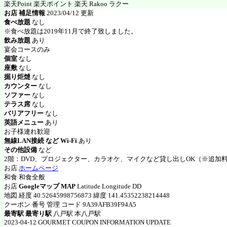
楽天Point 楽天ポイント 楽天 Rakoo ラクー
お店 補足情報
2023/04/12 更新
食べ放題
なし
※食べ放題は2019年11月で終了致しました。
飲み放題
あり
宴会コースのみ
個室
なし
座敷
なし
掘り炬燵
なし
カウンター
なし
ソファー
なし
テラス席
なし
バリアフリー
なし
英語メニュー
あり
お子様連れ歓迎
無線LAN接続 など Wi-Fi
あり
その他設備
など
2階：DVD、プロジェクター、カラオケ、マイクなど貸し出しOK（※追加
お店
ホームページ
和食 和食全般
お店
Googleマップ MAP
Latitude Longitude DD
地図 経度 40.52645998756873 緯度 141.45352238214448
クーポン 番号 管理 コード 9A39AFB39F94A5
最寄駅 最寄り駅
八戸駅 本八戸駅
2023-04-12 GOURMET COUPON INFORMATION UPDATE