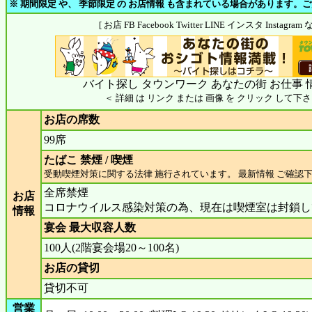
※ 期間限定 や、 季節限定 の お店情報 も含まれている場合があります。
[ お店 FB Facebook Twitter LINE インスタ Insta
バイト探し タウンワーク あなたの街 お仕事 
＜ 詳細 は リンク または 画像 を クリック して下さ
お店の席数
99席
たばこ 禁煙 / 喫煙
受動喫煙対策に関する法律 施行されています。 最新情報 ご確認
全席禁煙
お店
コロナウイルス感染対策の為、現在は喫煙室は封鎖し
情報
宴会 最大収容人数
100人(2階宴会場20～100名)
お店の貸切
貸切不可
営業