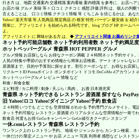
行き方 は、地図 交通案内 交通標識 案内看板 案内標識 を参考に、お店へ
お店の 味 グルメ 美味 等々 口コミ クチコミ 感想 評価 評判 は、個人の
言えることは、 口コミ情報 クチコミ情報 等 くちこみ を信じるかは、あ
Yahoo! 楽天市場 等 人気商品 限定商品 の 格安 特売 バーゲン 最安値 を 
簡単に、アフィリエイト を始められる時代です。blog ブログ HP ホーム
よ。
アフィリエイト に 興味がある方 は、◆
アフィリエイト関連 お薦めリンク
ネット予約可能店舗数 ネット予約利用者数 ネット予約満足度 N
ホットペッパーグルメ 青森県
HOT PEPPER グルメ
グルメ情報 お店探しなら お得なクーポン満載 ２４時間ネット予約サイト
人気の特集や季節のおすすめ情報から簡単お店検索。デート オシャレなレ
居酒屋まで、目的や予算別に探せます。割引クーポンなど、お得なお店探
リクルートID Pontaポイント ポンタポイント ドコモ DoCoMo dアカウント
ホットペッパーグルメ
レビュー 情報 など
和食 / 和食全般
エビ料理 / カニ料理 / 刺身 / 天ぷら / 馬肉 。 お酒 日本酒充実
青森県 ネット予約できる レストラン 居酒屋 探すなら PayPa
旧 Yahoo!ロコ Yahoo!ダイニング Yahoo!予約 飲食店
２４時間 いつでも どこでも 空席情報 がわかる 予約専門グルメサイト。電
ネット予約可能な レストラン 居酒屋 の リアルタイムな空席情報が一発で
飲食店 何度もお得 GoGoキャンペーン GoGo値引きクーポン スタンプ
一休.comレストラン 青森県
レストラン予約
ワンランク上の レストラン予約。 地域 や ジャンル から カンタン検索、
一休だけの 限定メニュー や お店 メニュー 写真 利用者 感想など レストラ