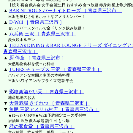
【焼肉 宴会 飲み会 女子会 誕生日 おすすめ 食べ放題 赤身肉 極上希少部
▲
BAR NITROUS バーナイトローズ ［ 青森県三沢市 ］
三沢を感じさせるホットなアメリカンバー！
▲
D-Wall ［ 青森県三沢市 ］
セルフバースタイルで全ドリンク飲み放題！
▲
八兵衛 三沢 ［ 青森県三沢市 ］
炭火焼ホルモン
▲
TELLYs DINING ＆BAR LOUNGE テリーズ ダイニン
青森県三沢市 ］
▲
厨 伴童 ［ 青森県三沢市 ］
天然地物食材を使った料理
▲
TUBES チューブス 三沢 ［ 青森県三沢市 ］
ハワイアンな空間と南国の本格料理
三沢/ハワイアン/サプライズ/忘新年会
▼
彩喰楽酒だい天 ［ 青森県三沢市 ］
地産地消のお店
▼
大衆酒場 きてれつ ［ 青森県三沢市 ］
▼
魚民 三沢アメリカ村店 ［ 青森県三沢市 ］
★ゆったりお得★WEB予約限定コース受付中
居酒屋 飲放 飲み放題 誕生日 もつ鍋
▼
君の家食堂 ［ 青森県三沢市 ］
食べ放題、飲み放題、単品、ラーメン