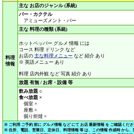
主な お店のジャンル (系統)
バー・カクテル
アミューズメント・バー
主な 料理の種類 (系統)
ホットペッパー グルメ 情報 には
コース 料理 ドリンク など
お店の
主な料理メニュー
など 紹介 あり
料理
※ 英語メニュー あり
情報
料理 店内外観 など 写真 紹介 あり
放題 有無 / お席・設備 等
飲み放題 ○
食べ放題 ×
個室 ×
座敷 ×
掘り炬燵 ×
※ ご利用 ご予約 前に グルメ情報 など にて お店 最新情報 を ご確認くだ
※ 住所、電話、営業日、定休日、料理情報 等 は、この情報 作成時 から