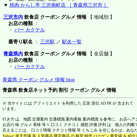
▼
焼肉 からし亭 三沢南町店 ［ 青森県三沢市 ］
三沢市内
飲食店 クーポン グルメ 情報
【 地域別 】
お店の種類
：
・
バー カクテル
最寄り駅名
：
三沢駅
／
駅名一覧
青森県内
飲食店 クーポン グルメ 情報
【 全店舗 】
お店の種類
：
・
バー カクテル
青森県 クーポン グルメ 情報 blog
青森県 飲食店ネット予約 割引 クーポン グルメ 情報
※ 当サイト には アフィリエイト を利用した 広告 宣伝 AD PR が 含まれて
います。
行き方 は、地図 交通案内 交通標識 案内看板 案内標識 を参考に、お店へ
お店の 味 グルメ 美味 等々 口コミ クチコミ 感想 評価 評判 は、個人の
言えることは、 口コミ情報 クチコミ情報 等 くちこみ を信じるかは、あ
Yahoo! 楽天市場 等 人気商品 限定商品 の 格安 特売 バーゲン 最安値 を 