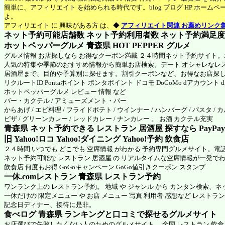
簡単に、アフィリエイト を始められる時代です。blog ブログ HP ホーム
よ。
アフィリエイト に 興味がある方 は、◆
アフィリエイト関連 お薦めリンク
ネット予約可能店舗数 ネット予約利用者数 ネット予約満足度 N
ホットペッパーグルメ 青森県
HOT PEPPER グルメ
グルメ情報 お店探しなら お得なクーポン満載 ２４時間ネット予約サイト
人気の特集や季節のおすすめ情報から簡単お店検索。デート オシャレなレ
居酒屋まで、目的や予算別に探せます。割引クーポンなど、お得なお店探
リクルートID Pontaポイント ポンタポイント ドコモ DoCoMo dアカウント
ホットペッパーグルメ
レビュー 情報 など
バー・カクテル / アミューズメント・バー
からあげ / エビ料理 / フライドポテト / ウインナー / ハンバーグ / パスタ / 
ピザ / グリーンカレー / レッドカレー / ナンカレー 。 お酒 カクテル充実
青森県 ネット予約できる レストラン 居酒屋 探すなら PayPa
旧 Yahoo!ロコ Yahoo!ダイニング Yahoo!予約 飲食店
２４時間 いつでも どこでも 空席情報 がわかる 予約専門グルメサイト。電
ネット予約可能な レストラン 居酒屋 の リアルタイムな空席情報が一発で
飲食店 何度もお得 GoGoキャンペーン GoGo値引きクーポン スタンプ
一休.comレストラン 青森県
レストラン予約
ワンランク上の レストラン予約。 地域 や ジャンル から カンタン検索、
一休だけの 限定メニュー や お店 メニュー 写真 利用者 感想など レストラ
記念日ディナー、接待に是非。
食べログ 青森県 ランキングと口コミで探せるグルメサイト
お店選びで失敗したくない人のためのグルメサイト。 全国 レストラン 飲