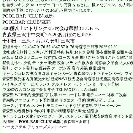
独自ランキング や ユーザー 口コミ 写真 をもとに、様々なジャンルの人気
目的 や 予算 に ぴったり の お店 が 見つけられます。
POOL BAR ‘CLUB’ 蔵部
POOLBAR‘CLUB’蔵部
300種以上のドリンク☆2次会は蔵部-CLUB-へ
青森県三沢市中央町2-5-20あけぼのビル2F
十和田・三沢・おいらせ町 三沢市
管理番号： 02 4347 0176-57-4347 57 0176 青森県三沢市 2026.07.20
比較 感想 無料 ランキング 料理 特典 特別 おトク 割引 価格 価格帯 金額 料
記念日 MENU メニュー おすすめコース 食事 掘りごたつ 掘りこたつ 限定 限定
昼食 おやつ 夕食 ディナー 晩飯 夜食 ブランチ 飲み会 同窓会 女子会 大人の
割引チケット 割引券 優待券 クーポン券 店内 外観 個室 設備
キャッシュレス決済 青森県キャンペーン 青森県ウルトラキャンペーン マ
青森県観光案内所 観光ナビ 観光NAVI 観光協会 青森県観光施設 青森県観光
バイキング サービス ランチ グルメ レストラン インターネット予約
空席確認 合コン 忘年会 新年会 TEL FAX iPhone Android
青森県 WEB予約 最安値 QR決済 バーコード決済 電子マネー 財布 二次会
青森県 スマフォ ネット予約限定 リクエスト予約 空席状況 レビュー
コース おすすめレポート モニター / ぐるなび 青森県 フリーペーパー
青森県の春夏秋冬 旬の味 季節の料理 季節の味覚 値引き
キャッシュレス化 / 食べログ / 一休レストラン / 電子決済 飲食店 ポイント
店情報：
POOL BAR ‘CLUB’ 蔵部
[ 青森県三沢市 ]
バー カクテル アミューズメント バー