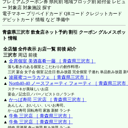
プレミアムクーポン券 県民割 地域ブロック割 給付金 レビュ
ー 対象店 対象施設 探す
電子マネー プリペイドカード QRコード クレジットカード
デビットカード 情報 など 準備中
青森県三沢市 飲食店ネット予約 割引 クーポン グルメスポッ
ト 情報
全店舗 全件表示 お店一覧 前後 紹介
三沢市
周辺 前後
▲
全席個室 美酒嘉肴一藤 ［ 青森県三沢市 ］
落ち着きのある個室とこだわりの創作料理♪
三沢 宴会 女子会 個室 記念日 飲み放題 完全個室 子連れ 単品飲み放題 新
▲
波羅蜜コーラカフェ ［ 青森県三沢市 ］
▲
North40-40 ノースフォーティ フォーティ ［ 青森県三沢市
ステーキが美味しいお店
宴会／記念日／バー／ビストロ／ランチ
▲
かっぱ寿司 三沢店 ［ 青森県三沢市 ］
あんしん、おいしい、いいお寿司。
かっぱ寿司 回転寿司 家族 新鮮 ランチ
▲
牛角 三沢店 ［ 青森県三沢市 ］
▲
牛角 三沢店 ［ 青森県三沢市 ］
焼肉 居酒屋 食べ放題 飲み放題 ランチ