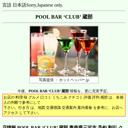
言語 日本語
Sorry,Japanese only.
POOL BAR ‘CLUB’ 蔵部
写真提供 ： ホットペッパー.jp
今後、
POOL BAR ‘CLUB’ 蔵部
情報を、更に充実予定。
お店の 料理 味 グルメ 口コミ くちこみ クチコミ 評価 評判 感想 は、各個
人の判断で参考にして
下さい。行き方 は、地図 交通標識 交通案内 案内看板 を参考に、お店へ
アクセス して下さい。
店情報 POOL BAR ‘CLUB’ 蔵部 青森県三沢市 予約 割引 ク