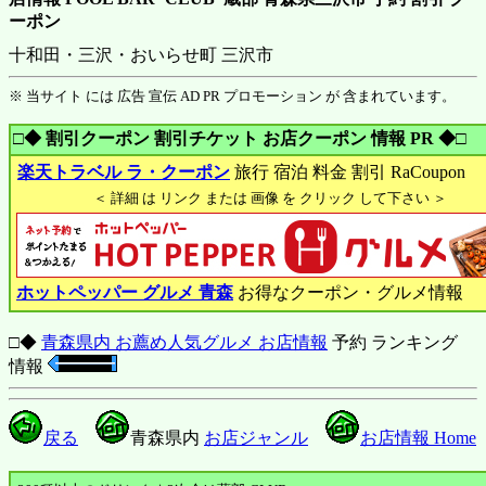
ーポン
十和田・三沢・おいらせ町 三沢市
※ 当サイト には 広告 宣伝 AD PR プロモーション が 含まれています。
□◆ 割引クーポン 割引チケット お店クーポン 情報 PR ◆□
楽天トラベル ラ・クーポン
旅行 宿泊 料金 割引 RaCoupon
＜ 詳細 は リンク または 画像 を クリック して下さい ＞
ホットペッパー グルメ 青森
お得なクーポン・グルメ情報
□◆
青森県内 お薦め人気グルメ お店情報
予約 ランキング
情報
戻る
青森県内
お店ジャンル
お店情報 Home