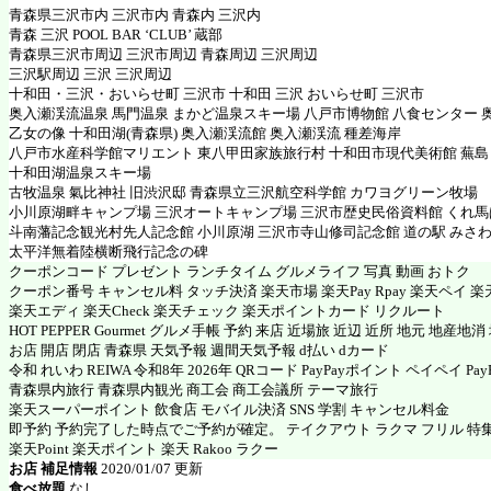
青森県三沢市内 三沢市内 青森内 三沢内
青森 三沢 POOL BAR ‘CLUB’ 蔵部
青森県三沢市周辺 三沢市周辺 青森周辺 三沢周辺
三沢駅周辺 三沢 三沢周辺
十和田・三沢・おいらせ町 三沢市 十和田 三沢 おいらせ町 三沢市
奥入瀬渓流温泉 馬門温泉 まかど温泉スキー場 八戸市博物館 八食センター 
乙女の像 十和田湖(青森県) 奥入瀬渓流館 奥入瀬渓流 種差海岸
八戸市水産科学館マリエント 東八甲田家族旅行村 十和田市現代美術館 蕪島
十和田湖温泉スキー場
古牧温泉 氣比神社 旧渋沢邸 青森県立三沢航空科学館 カワヨグリーン牧場
小川原湖畔キャンプ場 三沢オートキャンプ場 三沢市歴史民俗資料館 くれ馬
斗南藩記念観光村先人記念館 小川原湖 三沢市寺山修司記念館 道の駅 みさ
太平洋無着陸横断飛行記念の碑
クーポンコード プレゼント ランチタイム グルメライフ 写真 動画 おトク
クーポン番号 キャンセル料 タッチ決済 楽天市場 楽天Pay Rpay 楽天ペイ 楽天
楽天エディ 楽天Check 楽天チェック 楽天ポイントカード リクルート
HOT PEPPER Gourmet グルメ手帳 予約 来店 近場旅 近辺 近所 地元 地産地
お店 開店 閉店 青森県 天気予報 週間天気予報 d払い dカード
令和 れいわ REIWA 令和8年 2026年 QRコード PayPayポイント ペイペイ PayP
青森県内旅行 青森県内観光 商工会 商工会議所 テーマ旅行
楽天スーパーポイント 飲食店 モバイル決済 SNS 学割 キャンセル料金
即予約 予約完了した時点でご予約が確定。 テイクアウト ラクマ フリル 特
楽天Point 楽天ポイント 楽天 Rakoo ラクー
お店 補足情報
2020/01/07 更新
食べ放題
なし