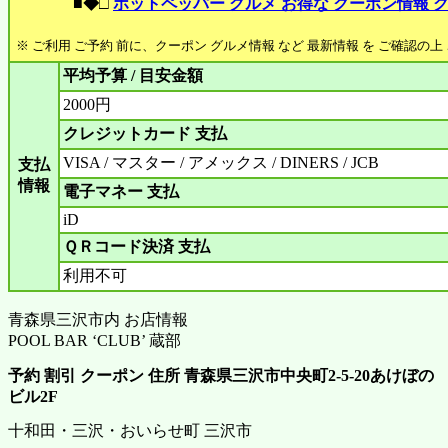
■◆□
ホットペッパー グルメ お得な クーポン情報 
※ ご利用 ご予約 前に、クーポン グルメ情報 など 最新情報 を ご確認の
平均予算 / 目安金額
2000円
クレジットカード 支払
VISA / マスター / アメックス / DINERS / JCB
支払
情報
電子マネー 支払
iD
ＱＲコード決済 支払
利用不可
青森県三沢市内 お店情報
POOL BAR ‘CLUB’ 蔵部
予約 割引 クーポン 住所 青森県三沢市中央町2-5-20あけぼの
ビル2F
十和田・三沢・おいらせ町 三沢市