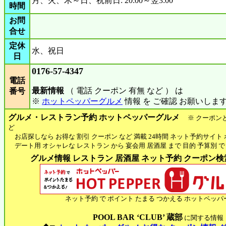
月、火、木～日、祝前日: 20:00～翌3:00
時間
お問
合せ
定休
水、祝日
日
0176-57-4347
電話
最新情報
（ 電話 クーポン 有無 など ） は
番号
※
ホットペッパーグルメ
情報 を ご確認 お願いしま
グルメ・レストラン予約 ホットペッパーグルメ
※ クーポン
ど
お店探しなら お得な 割引 クーポン など 満載 24時間 ネット予約サイト
デート用 オシャレな レストラン から 宴会用 居酒屋 まで 目的 予算別 で
グルメ情報 レストラン 居酒屋 ネット予約 クーポン検索 
ネット予約 で ポイント たまる つかえる ホットペッパ
POOL BAR ‘CLUB’ 蔵部
に関する情報