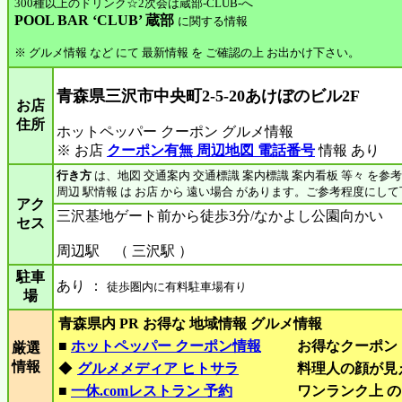
300種以上のドリンク☆2次会は蔵部-CLUB-へ
POOL BAR ‘CLUB’ 蔵部
に関する情報
※ グルメ情報 など にて 最新情報 を ご確認の上 お出かけ下さい。
青森県三沢市中央町2-5-20あけぼのビル2F
お店
住所
ホットペッパー クーポン グルメ情報
※ お店
クーポン有無 周辺地図 電話番号
情報 あり
行き方
は、地図 交通案内 交通標識 案内標識 案内看板 等々 を参
周辺 駅情報 は お店 から 遠い場合 があります。ご参考程度にし
アク
三沢基地ゲート前から徒歩3分/なかよし公園向かい
セス
周辺駅 （ 三沢駅 ）
駐車
あり ：
徒歩圏内に有料駐車場有り
場
青森県内 PR お得な 地域情報 グルメ情報
■
ホットペッパー クーポン情報
お得なクーポン
厳選
情報
◆
グルメメディア ヒトサラ
料理人の顔が見
■
一休.comレストラン 予約
ワンランク上 の