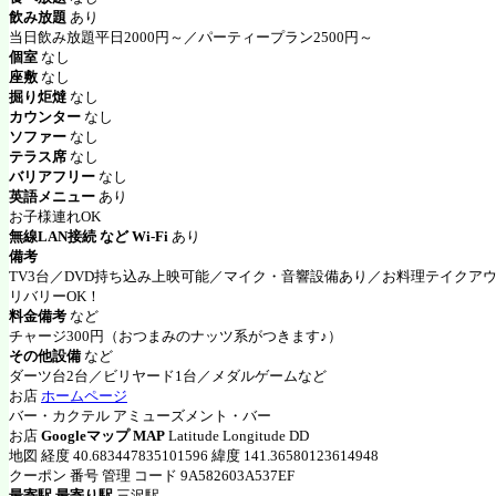
飲み放題
あり
当日飲み放題平日2000円～／パーティープラン2500円～
個室
なし
座敷
なし
掘り炬燵
なし
カウンター
なし
ソファー
なし
テラス席
なし
バリアフリー
なし
英語メニュー
あり
お子様連れOK
無線LAN接続 など Wi-Fi
あり
備考
TV3台／DVD持ち込み上映可能／マイク・音響設備あり／お料理テイクア
リバリーOK！
料金備考
など
チャージ300円（おつまみのナッツ系がつきます♪）
その他設備
など
ダーツ台2台／ビリヤード1台／メダルゲームなど
お店
ホームページ
バー・カクテル アミューズメント・バー
お店
Googleマップ MAP
Latitude Longitude DD
地図 経度 40.683447835101596 緯度 141.36580123614948
クーポン 番号 管理 コード 9A582603A537EF
最寄駅 最寄り駅
三沢駅