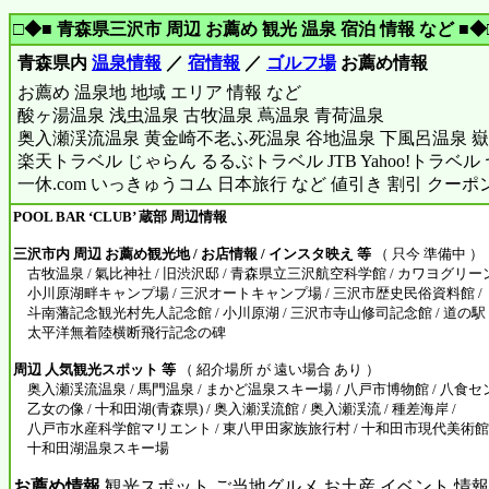
□◆■ 青森県三沢市 周辺 お薦め 観光 温泉 宿泊 情報 など ■◆
青森県内
温泉情報
／
宿情報
／
ゴルフ場
お薦め情報
お薦め 温泉地 地域 エリア 情報 など
酸ヶ湯温泉 浅虫温泉 古牧温泉 蔦温泉 青荷温泉
奥入瀬渓流温泉 黄金崎不老ふ死温泉 谷地温泉 下風呂温泉 嶽
楽天トラベル じゃらん るるぶトラベル JTB Yahoo!トラベ
一休.com いっきゅうコム 日本旅行 など 値引き 割引 クーポ
POOL BAR ‘CLUB’ 蔵部 周辺情報
三沢市内 周辺 お薦め観光地 / お店情報 / インスタ映え 等
（ 只今 準備中 ）
古牧温泉 / 氣比神社 / 旧渋沢邸 / 青森県立三沢航空科学館 / カワヨグリーン
小川原湖畔キャンプ場 / 三沢オートキャンプ場 / 三沢市歴史民俗資料館 / く
斗南藩記念観光村先人記念館 / 小川原湖 / 三沢市寺山修司記念館 / 道の駅 
太平洋無着陸横断飛行記念の碑
周辺 人気観光スポット 等
（ 紹介場所 が 遠い場合 あり ）
奥入瀬渓流温泉 / 馬門温泉 / まかど温泉スキー場 / 八戸市博物館 / 八食セン
乙女の像 / 十和田湖(青森県) / 奥入瀬渓流館 / 奥入瀬渓流 / 種差海岸 /
八戸市水産科学館マリエント / 東八甲田家族旅行村 / 十和田市現代美術館 / 蕪
十和田湖温泉スキー場
お薦め情報
観光スポット ご当地グルメ お土産 イベント 情報