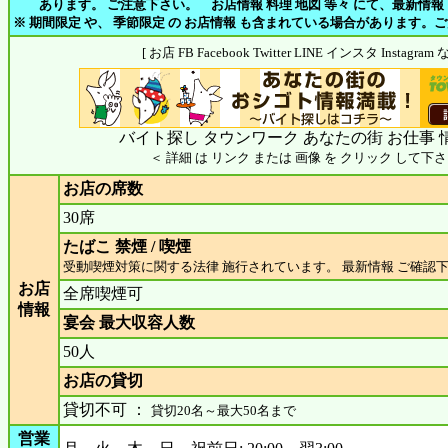
あります。 ご注意下さい。 お店情報 料理 地図 等々 にて、最新情報
※ 期間限定 や、 季節限定 の お店情報 も含まれている場合があります。
[ お店 FB Facebook Twitter LINE インスタ Insta
バイト探し タウンワーク あなたの街 お仕事 
＜ 詳細 は リンク または 画像 を クリック して下さ
お店の席数
30席
たばこ 禁煙 / 喫煙
受動喫煙対策に関する法律 施行されています。 最新情報 ご確認
お店
全席喫煙可
情報
宴会 最大収容人数
50人
お店の貸切
貸切不可 ：
貸切20名～最大50名まで
営業