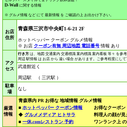
D-Wall
に関する情報
※ グルメ情報 など にて 最新情報 を ご確認の上 お出かけ下さい。
青森県三沢市中央町1-6-21 2F
お店
住所
ホットペッパー クーポン グルメ情報
※ お店
クーポン有無 周辺地図 電話番号
情報 あり
行き方
は、地図 交通案内 交通標識 案内標識 案内看板 等々 を参
周辺 駅情報 は お店 から 遠い場合 があります。ご参考程度にし
アク
武道館近く
セス
周辺駅 （ 三沢駅 ）
駐車
なし
場
青森県内 PR お得な 地域情報 グルメ情報
■
ホットペッパー クーポン情報
お得なクーポン
厳選
情報
◆
グルメメディア ヒトサラ
料理人の顔が見
■
一休.comレストラン 予約
ワンランク上 の