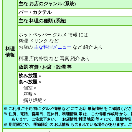
主な お店のジャンル (系統)
バー・カクテル
主な 料理の種類 (系統)
ホットペッパー グルメ 情報 には
料理 ドリンク など
お店の
主な料理メニュー
など 紹介 あり
料理
情報
料理 店内外観 など 写真 紹介 あり
放題 有無 / お席・設備 等
飲み放題 ○
食べ放題 ×
個室 ×
座敷 ×
掘り炬燵 ×
※ ご利用 ご予約 前に グルメ情報 など にて お店 最新情報 を ご確認くだ
※ 住所、電話、営業日、定休日、料理情報 等 は、この情報 作成時 から
あります。 ご注意下さい。 お店情報 料理 地図 等々 にて、最新情報
※ 期間限定 や、 季節限定 の お店情報 も含まれている場合があります。