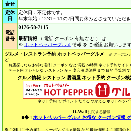
合せ
定休
定休日：不定休です。
日
年末年始：12/31～1/1の2日間お休みとさせていただ
0176-58-7115
電話
最新情報
（ 電話 クーポン 有無 など ） は
番号
※
ホットペッパーグルメ
情報 を ご確認 お願いしま
グルメ・レストラン予約 ホットペッパーグルメ
※ クーポン
ど
お店探しなら お得な 割引 クーポン など 満載 24時間 ネット予約サイト
デート用 オシャレな レストラン から 宴会用 居酒屋 まで 目的 予算別 で
グルメ情報 レストラン 居酒屋 ネット予約 クーポン検索 
ネット予約 で ポイント たまる つかえる ホットペッパ
D-Wall
に関する情報
■◆□
ホットペッパー グルメ お得な クーポン情報 
※ ご利用 ご予約 前に、クーポン グルメ情報 など 最新情報 を ご確認の