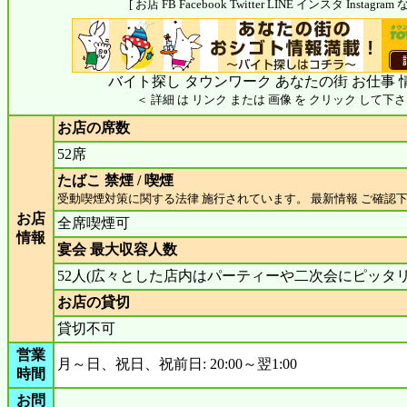
[ お店 FB Facebook Twitter LINE インスタ Insta
バイト探し タウンワーク あなたの街 お仕事 
＜ 詳細 は リンク または 画像 を クリック して下さ
お店の席数
52席
たばこ 禁煙 / 喫煙
受動喫煙対策に関する法律 施行されています。 最新情報 ご確認
お店
全席喫煙可
情報
宴会 最大収容人数
52人(広々とした店内はパーティーや二次会にピッタリ
お店の貸切
貸切不可
営業
月～日、祝日、祝前日: 20:00～翌1:00
時間
お問