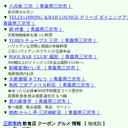
▼
八兵衛 三沢 ［ 青森県三沢市 ］
炭火焼ホルモン
▼
TELLYs DINING ＆BAR LOUNGE テリーズ ダイニン
青森県三沢市 ］
▼
厨 伴童 ［ 青森県三沢市 ］
天然地物食材を使った料理
▼
TUBES チューブス 三沢 ［ 青森県三沢市 ］
ハワイアンな空間と南国の本格料理
三沢/ハワイアン/サプライズ/忘新年会
▼
POOL BAR ‘CLUB’ 蔵部 ［ 青森県三沢市 ］
300種以上のドリンク☆2次会は蔵部-CLUB-へ
▼
彩喰楽酒だい天 ［ 青森県三沢市 ］
地産地消のお店
▼
大衆酒場 きてれつ ［ 青森県三沢市 ］
▼
魚民 三沢アメリカ村店 ［ 青森県三沢市 ］
★ゆったりお得★WEB予約限定コース受付中
居酒屋 飲放 飲み放題 誕生日 もつ鍋
▼
君の家食堂 ［ 青森県三沢市 ］
食べ放題、飲み放題、単品、ラーメン
▼
焼肉 からし亭 三沢南町店 ［ 青森県三沢市 ］
三沢市内
飲食店 クーポン グルメ 情報
【 地域別 】