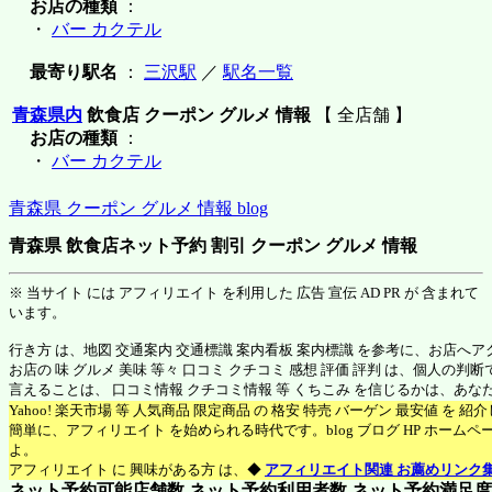
お店の種類
：
・
バー カクテル
最寄り駅名
：
三沢駅
／
駅名一覧
青森県内
飲食店 クーポン グルメ 情報
【 全店舗 】
お店の種類
：
・
バー カクテル
青森県 クーポン グルメ 情報 blog
青森県 飲食店ネット予約 割引 クーポン グルメ 情報
※ 当サイト には アフィリエイト を利用した 広告 宣伝 AD PR が 含まれて
います。
行き方 は、地図 交通案内 交通標識 案内看板 案内標識 を参考に、お店へ
お店の 味 グルメ 美味 等々 口コミ クチコミ 感想 評価 評判 は、個人の
言えることは、 口コミ情報 クチコミ情報 等 くちこみ を信じるかは、あ
Yahoo! 楽天市場 等 人気商品 限定商品 の 格安 特売 バーゲン 最安値 を 
簡単に、アフィリエイト を始められる時代です。blog ブログ HP ホーム
よ。
アフィリエイト に 興味がある方 は、◆
アフィリエイト関連 お薦めリンク
ネット予約可能店舗数 ネット予約利用者数 ネット予約満足度 N