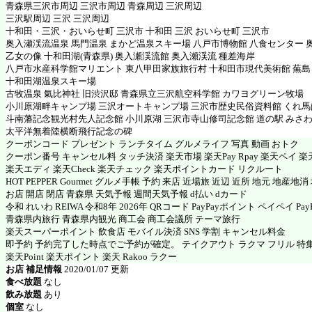
青森県三沢市周辺 三沢市周辺 青森周辺 三沢周辺
三沢駅周辺 三沢 三沢周辺
十和田・三沢・おいらせ町 三沢市 十和田 三沢 おいらせ町 三沢市
奥入瀬渓流温泉 馬門温泉 まかど温泉スキー場 八戸市博物館 八食センター 
乙女の像 十和田湖(青森県) 奥入瀬渓流館 奥入瀬渓流 種差海岸
八戸市水産科学館マリエント 東八甲田家族旅行村 十和田市現代美術館 蕪島
十和田湖温泉スキー場
古牧温泉 氣比神社 旧渋沢邸 青森県立三沢航空科学館 カワヨグリーン牧場
小川原湖畔キャンプ場 三沢オートキャンプ場 三沢市歴史民俗資料館 くれ馬
斗南藩記念観光村先人記念館 小川原湖 三沢市寺山修司記念館 道の駅 みさ
太平洋無着陸横断飛行記念の碑
クーポンコード プレゼント ランチタイム グルメライフ 写真 動画 おトク
クーポン番号 キャンセル料 タッチ決済 楽天市場 楽天Pay Rpay 楽天ペイ 楽天
楽天エディ 楽天Check 楽天チェック 楽天ポイントカード リクルート
HOT PEPPER Gourmet グルメ手帳 予約 来店 近場旅 近辺 近所 地元 地産地
お店 開店 閉店 青森県 天気予報 週間天気予報 d払い dカード
令和 れいわ REIWA 令和8年 2026年 QRコード PayPayポイント ペイペイ PayP
青森県内旅行 青森県内観光 商工会 商工会議所 テーマ旅行
楽天スーパーポイント 飲食店 モバイル決済 SNS 学割 キャンセル料金
即予約 予約完了した時点でご予約が確定。 テイクアウト ラクマ フリル 特
楽天Point 楽天ポイント 楽天 Rakoo ラクー
お店 補足情報
2020/01/07 更新
食べ放題
なし
飲み放題
あり
個室
なし