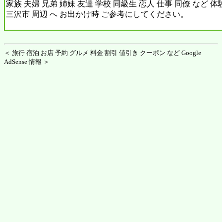
家族 夫婦 兄弟 姉妹 友達 学校 同級生 恋人 仕事 同僚 など 
三沢市 周辺 へ お出かけ時 ご参考にしてください。
＜ 旅行 宿泊 お店 予約 グルメ 料金 割引 値引き クーポン など Google
AdSense 情報 ＞