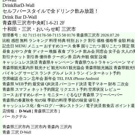
DrinkBarD-Wall
セルフバースタイルで全ドリンク飲み放題！
Drink Bar D-Wall
青森県三沢市中央町1-6-21 2F
十和田・三沢・おいらせ町 三沢市
管理番号： 02 7115 0176-58-7115 58 0176 青森県三沢市 2026.07.20
比較 感想 無料 ランキング 料理 特典 特別 おトク 割引 価格 価格帯 金額 料
記念日 MENU メニュー おすすめコース 食事 掘りごたつ 掘りこたつ 限定 限定
昼食 おやつ 夕食 ディナー 晩飯 夜食 ブランチ 飲み会 同窓会 女子会 大人の
割引チケット 割引券 優待券 クーポン券 店内 外観 個室 設備
キャッシュレス決済 青森県キャンペーン 青森県ウルトラキャンペーン マ
青森県観光案内所 観光ナビ 観光NAVI 観光協会 青森県観光施設 青森県観光
バイキング サービス ランチ グルメ レストラン インターネット予約
空席確認 合コン 忘年会 新年会 TEL FAX iPhone Android
青森県 WEB予約 最安値 QR決済 バーコード決済 電子マネー 財布 二次会
青森県 スマフォ ネット予約限定 リクエスト予約 空席状況 レビュー
コース おすすめレポート モニター / ぐるなび 青森県 フリーペーパー
青森県の春夏秋冬 旬の味 季節の料理 季節の味覚 値引き
キャッシュレス化 / 食べログ / 一休レストラン / 電子決済 飲食店 ポイント
店情報：
D-Wall
[ 青森県三沢市 ]
バー カクテル
青森県三沢市内 三沢市内 青森内 三沢内
青森 三沢 D-Wall