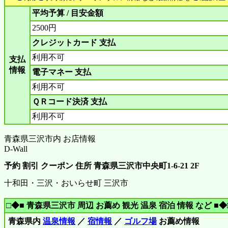
平均予算 / 目安金額
2500円
クレジットカード 支払
利用不可
支払
情報
電子マネー 支払
利用不可
ＱＲコード決済 支払
利用不可
青森県三沢市内 お店情報
D-Wall
予約 割引 クーポン 住所 青森県三沢市中央町1-6-21 2F
十和田・三沢・おいらせ町 三沢市
□◆■ 青森県三沢市 周辺 お薦め 観光 温泉 宿泊 情報 など ■◆
青森県内
温泉情報
／
宿情報
／
ゴルフ場
お薦め情報