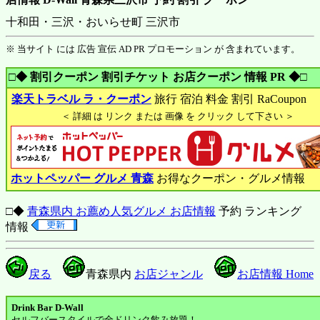
十和田・三沢・おいらせ町 三沢市
※ 当サイト には 広告 宣伝 AD PR プロモーション が 含まれています。
□◆ 割引クーポン 割引チケット お店クーポン 情報 PR ◆□
楽天トラベル ラ・クーポン
旅行 宿泊 料金 割引 RaCoupon
＜ 詳細 は リンク または 画像 を クリック して下さい ＞
ホットペッパー グルメ 青森
お得なクーポン・グルメ情報
□◆
青森県内 お薦め人気グルメ お店情報
予約 ランキング
情報
戻る
青森県内
お店ジャンル
お店情報 Home
Drink Bar D-Wall
セルフバースタイルで全ドリンク飲み放題！