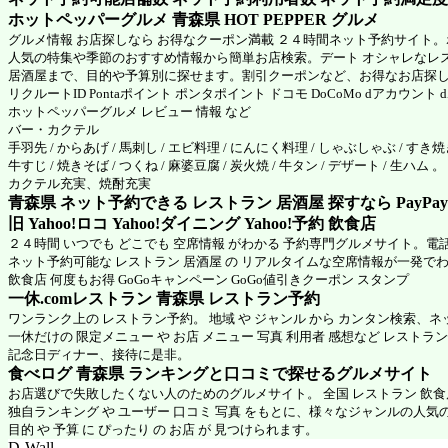
ホットペッパーグルメ 青森県
HOT PEPPER グルメ
グルメ情報 お店探しなら お得なクーポン満載 ２４時間ネット予約サイト
人気の特集や季節のおすすめ情報から簡単お店検索。デート オシャレなレ
居酒屋まで、目的や予算別に探せます。割引クーポンなど、お得なお店探
リクルートID Pontaポイント ポンタポイント ドコモ DoCoMo dアカウント
ホットペッパーグルメ
レビュー 情報 など
バー・カクテル
手羽先 / からあげ / 馬刺し / エビ料理 / にんにく料理 / しゃぶしゃぶ / すき焼き
牛すじ / 焼きそば / つくね / 麻婆豆腐 / 炭火焼 / 牛タン / デザート / 生ハム 。
カクテル充実、焼酎充実
青森県 ネット予約できる レストラン 居酒屋 探すなら PayPa
旧 Yahoo!ロコ Yahoo!ダイニング Yahoo!予約 飲食店
２４時間 いつでも どこでも 空席情報 がわかる 予約専門グルメサイト。電
ネット予約可能な レストラン 居酒屋 の リアルタイムな空席情報が一発で
飲食店 何度もお得 GoGoキャンペーン GoGo値引きクーポン スタンプ
一休.comレストラン 青森県
レストラン予約
ワンランク上の レストラン予約。 地域 や ジャンル から カンタン検索、
一休だけの 限定メニュー や お店 メニュー 写真 利用者 感想など レストラ
記念日ディナー、接待に是非。
食べログ 青森県 ランキングと口コミで探せるグルメサイト
お店選びで失敗したくない人のためのグルメサイト。 全国 レストラン 飲
独自ランキング や ユーザー 口コミ 写真 をもとに、様々なジャンルの人気
目的 や 予算 に ぴったり の お店 が 見つけられます。
D-Wall