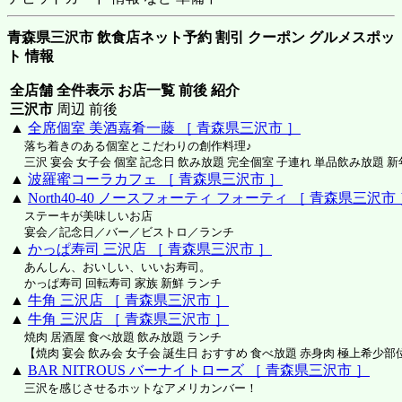
青森県三沢市 飲食店ネット予約 割引 クーポン グルメスポッ
ト 情報
全店舗 全件表示 お店一覧 前後 紹介
三沢市
周辺 前後
▲
全席個室 美酒嘉肴一藤 ［ 青森県三沢市 ］
落ち着きのある個室とこだわりの創作料理♪
三沢 宴会 女子会 個室 記念日 飲み放題 完全個室 子連れ 単品飲み放題 新
▲
波羅蜜コーラカフェ ［ 青森県三沢市 ］
▲
North40-40 ノースフォーティ フォーティ ［ 青森県三沢市
ステーキが美味しいお店
宴会／記念日／バー／ビストロ／ランチ
▲
かっぱ寿司 三沢店 ［ 青森県三沢市 ］
あんしん、おいしい、いいお寿司。
かっぱ寿司 回転寿司 家族 新鮮 ランチ
▲
牛角 三沢店 ［ 青森県三沢市 ］
▲
牛角 三沢店 ［ 青森県三沢市 ］
焼肉 居酒屋 食べ放題 飲み放題 ランチ
【焼肉 宴会 飲み会 女子会 誕生日 おすすめ 食べ放題 赤身肉 極上希少部
▲
BAR NITROUS バーナイトローズ ［ 青森県三沢市 ］
三沢を感じさせるホットなアメリカンバー！