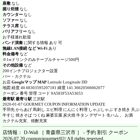
座敷
なし
掘り炬燵
なし
カウンター
なし
ソファー
なし
テラス席
なし
バリアフリー
なし
お子様連れ歓迎
バンド演奏
に関する情報 あり 可
無線LAN接続 など Wi-Fi
あり
料金備考
など
※1stドリンクのみテーブルチャージ500円
その他設備
など
200インチプロジェクター設置
バー・カクテル
お店
Googleマップ MAP
Latitude Longitude DD
地図 経度 40.68303595207181 緯度 141.36620566662077
クーポン 番号 管理 コード 9A583F53A53653
最寄駅 最寄り駅
三沢駅
2020-01-07 GOURMET COUPON INFORMATION UPDATE
手羽先 からあげ 馬刺し エビ料理 にんにく料理 しゃぶしゃぶ すき焼き 天ぷ
牛すじ 焼きそば つくね 麻婆豆腐 炭火焼 牛タン デザート 生ハム 。 お酒
カクテル充実、焼酎充実
店情報： D-Wall ［ 青森県三沢市 ］ - 予約 割引 クーポン
2026.07.20 coupon/gourmet/02/ All rights reserved.