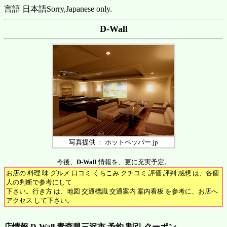
言語 日本語
Sorry,Japanese only.
D-Wall
写真提供 ： ホットペッパー.jp
今後、
D-Wall
情報を、更に充実予定。
お店の 料理 味 グルメ 口コミ くちこみ クチコミ 評価 評判 感想 は、各個
人の判断で参考にして
下さい。行き方 は、地図 交通標識 交通案内 案内看板 を参考に、お店へ
アクセス して下さい。
店情報 D-Wall 青森県三沢市 予約 割引 クーポン