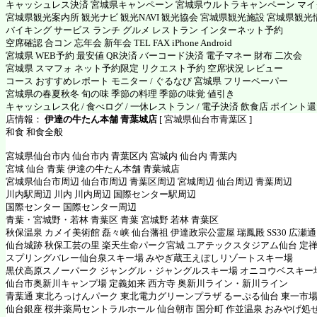
キャッシュレス決済 宮城県キャンペーン 宮城県ウルトラキャンペーン マ
宮城県観光案内所 観光ナビ 観光NAVI 観光協会 宮城県観光施設 宮城県観光
バイキング サービス ランチ グルメ レストラン インターネット予約
空席確認 合コン 忘年会 新年会 TEL FAX iPhone Android
宮城県 WEB予約 最安値 QR決済 バーコード決済 電子マネー 財布 二次会
宮城県 スマフォ ネット予約限定 リクエスト予約 空席状況 レビュー
コース おすすめレポート モニター / ぐるなび 宮城県 フリーペーパー
宮城県の春夏秋冬 旬の味 季節の料理 季節の味覚 値引き
キャッシュレス化 / 食べログ / 一休レストラン / 電子決済 飲食店 ポイント
店情報：
伊達の牛たん本舗 青葉城店
[ 宮城県仙台市青葉区 ]
和食 和食全般
宮城県仙台市内 仙台市内 青葉区内 宮城内 仙台内 青葉内
宮城 仙台 青葉 伊達の牛たん本舗 青葉城店
宮城県仙台市周辺 仙台市周辺 青葉区周辺 宮城周辺 仙台周辺 青葉周辺
川内駅周辺 川内 川内周辺 国際センター駅周辺
国際センター 国際センター周辺
青葉・宮城野・若林 青葉区 青葉 宮城野 若林 青葉区
秋保温泉 カメイ美術館 磊々峡 仙台藩祖 伊達政宗公霊屋 瑞鳳殿 SS30 広瀬
仙台城跡 秋保工芸の里 楽天生命パーク宮城 ユアテックスタジアム仙台 定禅
スプリングバレー仙台泉スキー場 みやぎ蔵王えぼしリゾートスキー場
黒伏高原スノーパーク ジャングル・ジャングルスキー場 オニコウベスキー
仙台市奥新川キャンプ場 定義如来 西方寺 奥新川ライン・新川ライン
青葉通 東北ろっけんパーク 東北電力グリーンプラザ るーぷる仙台 東一市場
仙台銀座 桜井薬局セントラルホール 仙台朝市 国分町 作並温泉 おみやげ処