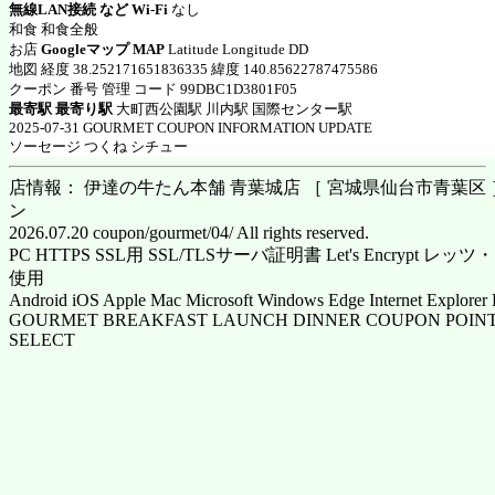
無線LAN接続 など Wi-Fi
なし
和食 和食全般
お店
Googleマップ MAP
Latitude Longitude DD
地図 経度 38.252171651836335 緯度 140.85622787475586
クーポン 番号 管理 コード 99DBC1D3801F05
最寄駅 最寄り駅
大町西公園駅 川内駅 国際センター駅
2025-07-31 GOURMET COUPON INFORMATION UPDATE
ソーセージ つくね シチュー
店情報： 伊達の牛たん本舗 青葉城店 ［ 宮城県仙台市青葉区 ］ 
ン
2026.07.20 coupon/gourmet/04/ All rights reserved.
PC HTTPS SSL用 SSL/TLSサーバ証明書 Let's Encrypt
使用
Android iOS Apple Mac Microsoft Windows Edge Internet Explorer 
GOURMET BREAKFAST LAUNCH DINNER COUPON POINT
SELECT