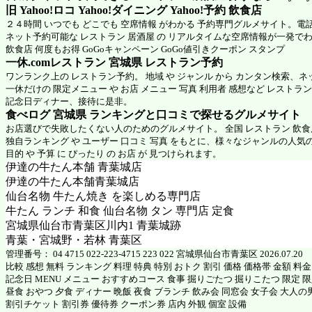
旧 Yahoo!ロコ Yahoo!ダイニング Yahoo!予約 飲食店
２４時間 いつでも どこでも 空席情報 がわかる 予約専門グルメサイト。電
ネット予約可能な レストラン 居酒屋 の リアルタイムな空席情報が一発で
飲食店 何度もお得 GoGoキャンペーン GoGo値引きクーポン スタンプ
一休.comレストラン 宮城県
レストラン予約
ワンランク上の レストラン予約。 地域 や ジャンル から カンタン検索、
一休だけの 限定メニュー や お店 メニュー 写真 利用者 感想など レストラ
記念日ディナー、接待に是非。
食べログ 宮城県 ランキングと口コミで探せるグルメサイト
お店選びで失敗したくない人のためのグルメサイト。 全国 レストラン 飲
独自ランキング や ユーザー 口コミ 写真 をもとに、様々なジャンルの人気
目的 や 予算 に ぴったり の お店 が 見つけられます。
伊達の牛たん本舗 青葉城店
伊達の牛たん本舗青葉城店
仙台名物 牛たん焼き を楽しめる専門店
牛たん ランチ 和食 仙台名物 タン 専門店 定食
宮城県仙台市青葉区川内1 青葉城跡
青葉・宮城野・若林 青葉区
管理番号： 04 4715 022-223-4715 223 022 宮城県仙台市青葉区 2026.07.20
比較 感想 無料 ランキング 料理 特典 特別 おトク 割引 価格 価格帯 金額 料
記念日 MENU メニュー おすすめコース 食事 掘りごたつ 掘りこたつ 限定 限定
昼食 おやつ 夕食 ディナー 晩飯 夜食 ブランチ 飲み会 同窓会 女子会 大人の
割引チケット 割引券 優待券 クーポン券 店内 外観 個室 設備