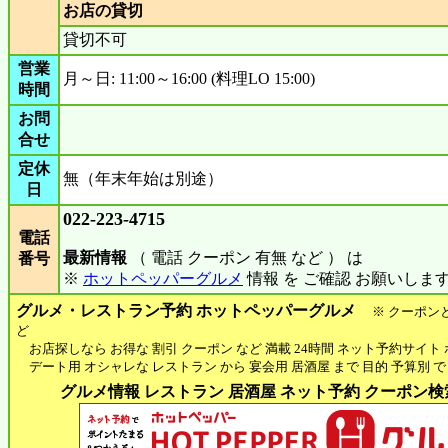
お店の貸切
貸切不可
営業
月～日: 11:00～16:00 (料理LO 15:00)
時間
お問
合せ
定休
無（年末年始は別途）
日
022-223-4715
電話
最新情報
（ 電話 クーポン 有無 など ） は
番号
※
ホットペッパーグルメ
情報 を ご確認 お願いしま
グルメ・レストラン予約 ホットペッパーグルメ
※ クーポン
ど
お店探しなら お得な 割引 クーポン など 満載 24時間 ネット予約サイト
デート用 オシャレな レストラン から 宴会用 居酒屋 まで 目的 予算別 で
グルメ情報 レストラン 居酒屋 ネット予約 クーポン検索 