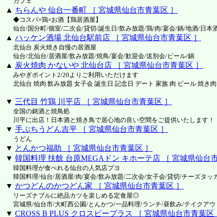
カフェ
▲
ちらんや 仙台一番町 ［ 宮城県仙台市青葉区 ］
◆コスパ×鶏×お酒【鶏居酒屋】
仙台/国分町/個室/二次会/貸切/誕生日/飲み放題/鶏/肉/宴会/鍋/地酒/日本
▲
ハッケン酒場 北仙台駅前店 ［ 宮城県仙台市青葉区 ］
北仙台 炭火焼き自慢の居酒屋
仙台/北仙台/居酒屋/飲み放題/焼鳥/宴会/歓迎会/送別会/ビール/鍋
▲
炭火焼肉 かないや 北仙台店 ［ 宮城県仙台市青葉区 ］
みやぎポイント2/20よりご利用いただけます
北仙台 焼肉 飲み放題 女子会 誕生日 記念日 デート 家族 肉 ビール 焼き肉
▼
三代目 竹鶏 川平店 ［ 宮城県仙台市青葉区 ］
全国の銘酒と焼鳥処
川平に出店！日本酒と焼き鳥で居心地の良い空間をご提供いたします！
▼
手ぶちうどん吉平 ［ 宮城県仙台市青葉区 ］
うどん
▼
とんかつ福助 ［ 宮城県仙台市青葉区 ］
▼
韓国料理 扶餘 台原MEGAドン キホーテ店 ［ 宮城県仙台
韓国料理が食べれる仙台の人気店プヨ
韓国料理/仙台/居酒屋/肉/宴会/飲み放題/二次会/女子会/貸切/チーズタ
▼
かつどんのかつどん家 ［ 宮城県仙台市青葉区 ］
リーズナブルに絶品カツを楽しめる定食屋◎
宮城県/仙台市/大町西公園/とんかつ/一品料理/ランチ/昼飲み/テイクアウ
▼
CROSS B PLUS クロスビープラス ［ 宮城県仙台市青葉区