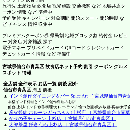
旅行先 土産物店 飲食店 観光施設 交通機関 など 地域共通ク
ーポン 情報 など 準備中
予約受付 キャンペーン 対象期間 開始スタート 開始時期 な
ど チャンス 情報 収集中
プレミアムクーポン券 県民割 地域ブロック割 給付金 レビュ
ー 対象店 対象施設 探す
電子マネー プリペイドカード QRコード クレジットカード
デビットカード 情報 など 準備中
宮城県仙台市青葉区 飲食店ネット予約 割引 クーポン グルメ
スポット 情報
全店舗 全件表示 お店一覧 前後 紹介
仙台市青葉区
周辺 前後
▲
インド創作ダイニング＆バー Spice Art ［ 宮城県仙台市青
本格インド料理とインド創作料理のお店
仙台/上杉/インド/創作料理/カレー/ランチ/食べ放題/飲み放題/宴会/女子
▲
炭火焼肉 ホルモンガっちゃん!上杉店 ［ 宮城県仙台市青葉
▲
かぜの子チェーン 上杉店 ［ 宮城県仙台市青葉区 ］
▲
太郎茶屋 鎌倉 仙台上杉店 ［ 宮城県仙台市青葉区 ］