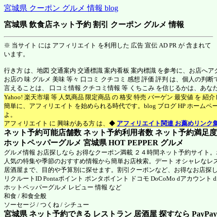
宮城県 クーポン グルメ 情報 blog
宮城県 飲食店ネット予約 割引 クーポン グルメ 情報
※ 当サイト には アフィリエイト を利用した 広告 宣伝 AD PR が 含まれて
います。
行き方 は、地図 交通案内 交通標識 案内看板 案内標識 を参考に、お店へ
お店の 味 グルメ 美味 等々 口コミ クチコミ 感想 評価 評判 は、個人の
言えることは、 口コミ情報 クチコミ情報 等 くちこみ を信じるかは、あ
Yahoo! 楽天市場 等 人気商品 限定商品 の 格安 特売 バーゲン 最安値 を 
簡単に、アフィリエイト を始められる時代です。blog ブログ HP ホーム
よ。
アフィリエイト に 興味がある方 は、◆
アフィリエイト関連 お薦めリンク
ネット予約可能店舗数 ネット予約利用者数 ネット予約満足度 N
ホットペッパーグルメ 宮城県
HOT PEPPER グルメ
グルメ情報 お店探しなら お得なクーポン満載 ２４時間ネット予約サイト
人気の特集や季節のおすすめ情報から簡単お店検索。デート オシャレなレ
居酒屋まで、目的や予算別に探せます。割引クーポンなど、お得なお店探
リクルートID Pontaポイント ポンタポイント ドコモ DoCoMo dアカウント
ホットペッパーグルメ
レビュー 情報 など
和食 / 和食全般
ソーセージ / つくね / シチュー
宮城県 ネット予約できる レストラン 居酒屋 探すなら PayPa