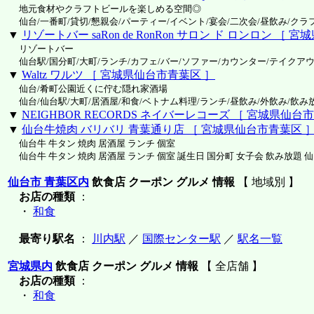
地元食材やクラフトビールを楽しめる空間◎
仙台/一番町/貸切/懇親会/パーティー/イベント/宴会/二次会/昼飲み/クラ
▼
リゾートバー saRon de RonRon サロン ド ロンロン ［
リゾートバー
仙台駅/国分町/大町/ランチ/カフェ/バー/ソファー/カウンター/テイクア
▼
Waltz ワルツ ［ 宮城県仙台市青葉区 ］
仙台/肴町公園近くに佇む隠れ家酒場
仙台/仙台駅/大町/居酒屋/和食/ベトナム料理/ランチ/昼飲み/外飲み/飲み
▼
NEIGHBOR RECORDS ネイバーレコーズ ［ 宮城県仙台
▼
仙台牛焼肉 バリバリ 青葉通り店 ［ 宮城県仙台市青葉区 
仙台牛 牛タン 焼肉 居酒屋 ランチ 個室
仙台牛 牛タン 焼肉 居酒屋 ランチ 個室 誕生日 国分町 女子会 飲み放題 仙
仙台市 青葉区内
飲食店 クーポン グルメ 情報
【 地域別 】
お店の種類
：
・
和食
最寄り駅名
：
川内駅
／
国際センター駅
／
駅名一覧
宮城県内
飲食店 クーポン グルメ 情報
【 全店舗 】
お店の種類
：
・
和食