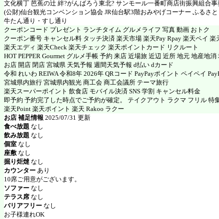
文化横丁 芭蕉の辻 絆?がんばろう東北? サンモール一番町商店街振興組合事
(公財)仙台観光コンベンション協会 JR仙台駅3階おみやげコーナー ふるさと
牛たん通り・すし通り
クーポンコード プレゼント ランチタイム グルメライフ 写真 動画 おトク
クーポン番号 キャンセル料 タッチ決済 楽天市場 楽天Pay Rpay 楽天ペイ 楽天
楽天エディ 楽天Check 楽天チェック 楽天ポイントカード リクルート
HOT PEPPER Gourmet グルメ手帳 予約 来店 近場旅 近辺 近所 地元 地産地
お店 開店 閉店 宮城県 天気予報 週間天気予報 d払い dカード
令和 れいわ REIWA 令和8年 2026年 QRコード PayPayポイント ペイペイ PayP
宮城県内旅行 宮城県内観光 商工会 商工会議所 テーマ旅行
楽天スーパーポイント 飲食店 モバイル決済 SNS 学割 キャンセル料金
即予約 予約完了した時点でご予約が確定。 テイクアウト ラクマ フリル 特
楽天Point 楽天ポイント 楽天 Rakoo ラクー
お店 補足情報
2025/07/31 更新
食べ放題
なし
飲み放題
なし
個室
なし
座敷
なし
掘り炬燵
なし
カウンター
あり
10席ご用意がございます。
ソファー
なし
テラス席
なし
バリアフリー
なし
お子様連れOK