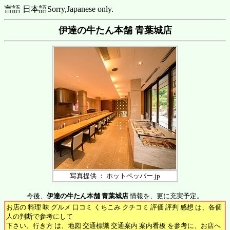
言語 日本語
Sorry,Japanese only.
伊達の牛たん本舗 青葉城店
写真提供 ： ホットペッパー.jp
今後、
伊達の牛たん本舗 青葉城店
情報を、更に充実予定。
お店の 料理 味 グルメ 口コミ くちこみ クチコミ 評価 評判 感想 は、各個
人の判断で参考にして
下さい。行き方 は、地図 交通標識 交通案内 案内看板 を参考に、お店へ