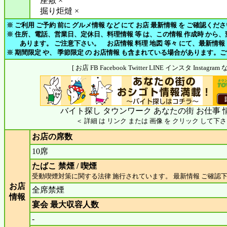
座敷 ×
掘り炬燵 ×
※ ご利用 ご予約 前に グルメ情報 など にて お店 最新情報 を ご確認くだ
※ 住所、電話、営業日、定休日、料理情報 等 は、この情報 作成時 から
あります。 ご注意下さい。 お店情報 料理 地図 等々 にて、最新情報
※ 期間限定 や、 季節限定 の お店情報 も含まれている場合があります。
[ お店 FB Facebook Twitter LINE インスタ Insta
バイト探し タウンワーク あなたの街 お仕事 
＜ 詳細 は リンク または 画像 を クリック して下さ
お店の席数
10席
たばこ 禁煙 / 喫煙
受動喫煙対策に関する法律 施行されています。 最新情報 ご確認
お店
全席禁煙
情報
宴会 最大収容人数
-