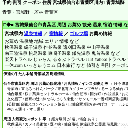
予約 割引 クーポン 住所 宮城県仙台市青葉区川内1 青葉城跡
青葉・宮城野・若林 青葉区
□◆■ 宮城県仙台市青葉区 周辺 お薦め 観光 温泉 宿泊 情報 な
宮城県内
温泉情報
／
宿情報
／
ゴルフ場
お薦め情報
お薦め 温泉地 地域 エリア 情報 など
秋保温泉 鳴子温泉 作並温泉 遠刈田温泉 中山平温泉
南三陸温泉 松島温泉 東鳴子温泉 鎌先温泉 鬼首温泉 など
楽天トラベル じゃらん るるぶトラベル JTB Yahoo!トラベ
一休.com いっきゅうコム 日本旅行 など 値引き 割引 クーポ
伊達の牛たん本舗 青葉城店 周辺情報
仙台市青葉区内 周辺 お薦め観光地 / お店情報 / インスタ映え 等
（ 只今 準
青葉通 / 東北ろっけんパーク / 東北電力グリーンプラザ / るーぷる仙台 / 東
仙台銀座 / 桜井薬局セントラルホール / 仙台朝市 / 国分町 / 作並温泉 / 
文化横丁 / 芭蕉の辻 / 絆?がんばろう東北? / サンモール一番町商店街振興
(公財)仙台観光コンベンション協会 / JR仙台駅3階おみやげコーナー / ふる
牛たん通り・すし通り
周辺 人気観光スポット 等
（ 紹介場所 が 遠い場合 あり ）
秋保温泉 / カメイ美術館 / 磊々峡 / 仙台藩祖 伊達政宗公霊屋 瑞鳳殿 / SS30 