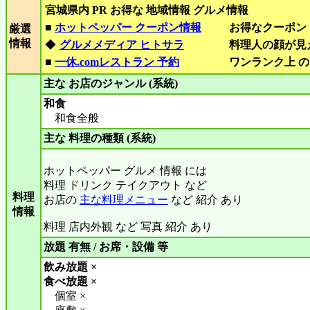
宮城県内 PR お得な 地域情報 グルメ情報
■
ホットペッパー クーポン情報
お得なクーポン
厳選
情報
◆
グルメメディア ヒトサラ
料理人の顔が見
■
一休.comレストラン 予約
ワンランク上 の
主な お店のジャンル (系統)
和食
和食全般
主な 料理の種類 (系統)
ホットペッパー グルメ 情報 には
料理 ドリンク テイクアウト など
料理
お店の
主な料理メニュー
など 紹介 あり
情報
料理 店内外観 など 写真 紹介 あり
放題 有無 / お席・設備 等
飲み放題 ×
食べ放題 ×
個室 ×