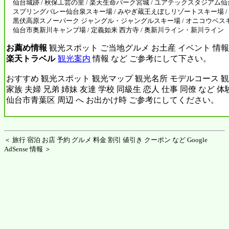
仙台城跡 / 秋保工芸の里 / 楽天生命パーク宮城 / ユアテックスタジアム仙台 /
スプリングバレー仙台泉スキー場 / みやぎ蔵王えぼしリゾートスキー場 /
黒伏高原スノーパーク ジャングル・ジャングルスキー場 / オニコウベスキー
仙台市奥新川キャンプ場 / 定義如来 西方寺 / 奥新川ライン・新川ライン
お薦め情報
観光スポット ご当地グルメ お土産 イベント 情報
楽天トラベル
観光案内
情報 など ご参考にして下さい。
おすすめ 観光スポット 観光マップ 観光名所 モデルコース 観
家族 夫婦 兄弟 姉妹 友達 学校 同級生 恋人 仕事 同僚 など 
仙台市青葉区 周辺 へ お出かけ時 ご参考にしてください。
＜ 旅行 宿泊 お店 予約 グルメ 料金 割引 値引き クーポン など Google
AdSense 情報 ＞