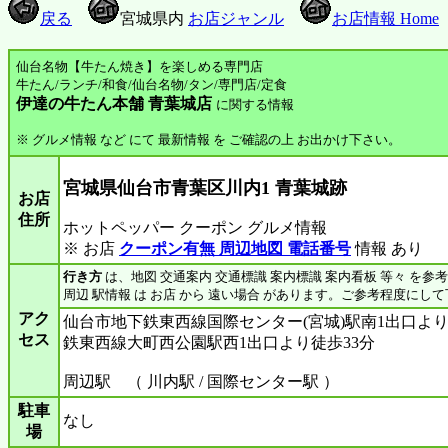
戻る
宮城県内
お店ジャンル
お店情報 Home
仙台名物【牛たん焼き】を楽しめる専門店
牛たん/ランチ/和食/仙台名物/タン/専門店/定食
伊達の牛たん本舗 青葉城店
に関する情報
※ グルメ情報 など にて 最新情報 を ご確認の上 お出かけ下さい。
宮城県仙台市青葉区川内1 青葉城跡
お店
住所
ホットペッパー クーポン グルメ情報
※ お店
クーポン有無 周辺地図 電話番号
情報 あり
行き方
は、地図 交通案内 交通標識 案内標識 案内看板 等々 を参
周辺 駅情報 は お店 から 遠い場合 があります。ご参考程度にし
アク
仙台市地下鉄東西線国際センター(宮城)駅南1出口より
セス
鉄東西線大町西公園駅西1出口より徒歩33分
周辺駅 （ 川内駅 / 国際センター駅 ）
駐車
なし
場