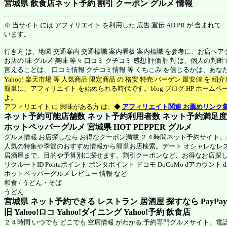
宮城県 飲食店ネット予約 割引 クーポン グルメ 情報
※ 当サイト には アフィリエイト を利用した 広告 宣伝 AD PR が 含まれて
います。
行き方 は、地図 交通案内 交通標識 案内看板 案内標識 を参考に、お店へ
お店の 味 グルメ 美味 等々 口コミ クチコミ 感想 評価 評判 は、個人の
言えることは、 口コミ情報 クチコミ情報 等 くちこみ を信じるかは、あ
Yahoo! 楽天市場 等 人気商品 限定商品 の 格安 特売 バーゲン 最安値 を 
簡単に、アフィリエイト を始められる時代です。blog ブログ HP ホーム
よ。
アフィリエイト に 興味がある方 は、◆
アフィリエイト関連 お薦めリンク
ネット予約可能店舗数 ネット予約利用者数 ネット予約満足度 N
ホットペッパーグルメ 宮城県
HOT PEPPER グルメ
グルメ情報 お店探しなら お得なクーポン満載 ２４時間ネット予約サイト
人気の特集や季節のおすすめ情報から簡単お店検索。デート オシャレなレ
居酒屋まで、目的や予算別に探せます。割引クーポンなど、お得なお店探
リクルートID Pontaポイント ポンタポイント ドコモ DoCoMo dアカウント
ホットペッパーグルメ
レビュー 情報 など
和食 / うどん・そば
うどん
宮城県 ネット予約できる レストラン 居酒屋 探すなら PayPa
旧 Yahoo!ロコ Yahoo!ダイニング Yahoo!予約 飲食店
２４時間 いつでも どこでも 空席情報 がわかる 予約専門グルメサイト。電