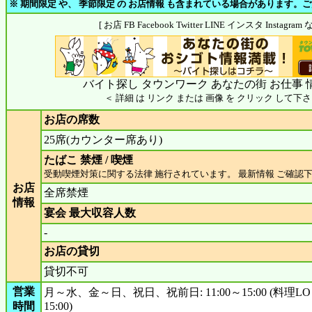
※ 期間限定 や、 季節限定 の お店情報 も含まれている場合があります。
[ お店 FB Facebook Twitter LINE インスタ Insta
バイト探し タウンワーク あなたの街 お仕事 
＜ 詳細 は リンク または 画像 を クリック して下さ
お店の席数
25席(カウンター席あり)
たばこ 禁煙 / 喫煙
受動喫煙対策に関する法律 施行されています。 最新情報 ご確認
お店
全席禁煙
情報
宴会 最大収容人数
-
お店の貸切
貸切不可
営業
月～水、金～日、祝日、祝前日: 11:00～15:00 (料理LO 
時間
15:00)