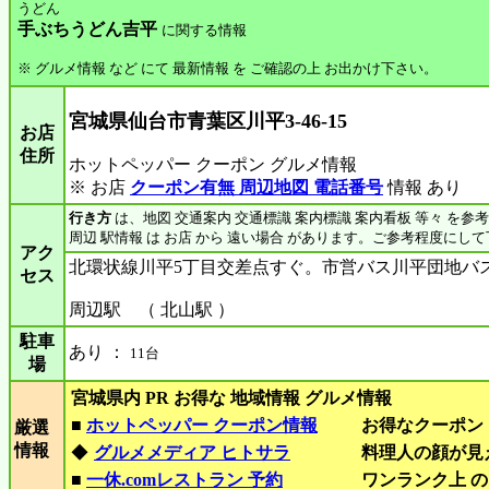
うどん
手ぶちうどん吉平
に関する情報
※ グルメ情報 など にて 最新情報 を ご確認の上 お出かけ下さい。
宮城県仙台市青葉区川平3-46-15
お店
住所
ホットペッパー クーポン グルメ情報
※ お店
クーポン有無 周辺地図 電話番号
情報 あり
行き方
は、地図 交通案内 交通標識 案内標識 案内看板 等々 を参
周辺 駅情報 は お店 から 遠い場合 があります。ご参考程度にし
アク
北環状線川平5丁目交差点すぐ。市営バス川平団地バ
セス
周辺駅 （ 北山駅 ）
駐車
あり ：
11台
場
宮城県内 PR お得な 地域情報 グルメ情報
■
ホットペッパー クーポン情報
お得なクーポン
厳選
情報
◆
グルメメディア ヒトサラ
料理人の顔が見
■
一休.comレストラン 予約
ワンランク上 の