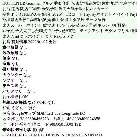
HOT PEPPER Gourmet グルメ手帳 予約 来店 近場旅 近辺 近所 地元 地産地
お店 開店 閉店 宮城県 天気予報 週間天気予報 d払い dカード
令和 れいわ REIWA 令和8年 2026年 QRコード PayPayポイント ペイペイ PayP
宮城県内旅行 宮城県内観光 商工会 商工会議所 テーマ旅行
楽天スーパーポイント 飲食店 モバイル決済 SNS 学割 キャンセル料金
即予約 予約完了した時点でご予約が確定。 テイクアウト ラクマ フリル 特
楽天Point 楽天ポイント 楽天 Rakoo ラクー
お店 補足情報
2020/01/07 更新
食べ放題
なし
飲み放題
なし
個室
なし
座敷
なし
掘り炬燵
なし
カウンター
なし
ソファー
なし
テラス席
なし
バリアフリー
なし
お子様連れOK
無線LAN接続 など Wi-Fi
なし
和食 うどん・そば
お店
Googleマップ MAP
Latitude Longitude DD
地図 経度 38.30608466778113 緯度 140.8339409074858
クーポン 番号 管理 コード 99D650E380F19E
最寄駅 最寄り駅
北山駅
2020-01-07 GOURMET COUPON INFORMATION UPDATE