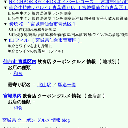
▼
NEIGHBOR RECORDS ネイバーレコーズ ［ 宮城県仙台
▼
仙台牛焼肉 バリバリ 青葉通り店 ［ 宮城県仙台市青葉区 
仙台牛 牛タン 焼肉 居酒屋 ランチ 個室
仙台牛 牛タン 焼肉 居酒屋 ランチ 個室 誕生日 国分町 女子会 飲み放題 仙
▼
炭焼 松 ［ 宮城県仙台市青葉区 ］
大町に佇む隠れ家和食居酒屋
大町/焼き鳥/焼鳥/居酒屋/和食/肉/個室/日本酒/焼酎/ワイン/飲み放題/海鮮
▼
fill フィル ［ 宮城県仙台市青葉区 ］
魚介とワインをより身近に
魚介とワインのお店 fill（フィル）
仙台市 青葉区内
飲食店 クーポン グルメ 情報
【 地域別 】
お店の種類
：
・
和食
最寄り駅名
：
北山駅
／
駅名一覧
宮城県内
飲食店 クーポン グルメ 情報
【 全店舗 】
お店の種類
：
・
和食
宮城県 クーポン グルメ 情報 blog