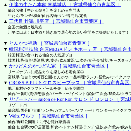
▲
伊達の牛たん本舗 青葉城店 ［ 宮城県仙台市青葉区 ］
仙台名物【牛たん焼き】を楽しめる専門店
牛たん/ランチ/和食/仙台名物/タン/専門店/定食
▲
三代目 竹鶏 川平店 ［ 宮城県仙台市青葉区 ］
全国の銘酒と焼鳥処
川平に出店！日本酒と焼き鳥で居心地の良い空間をご提供いたします！
▼
とんかつ福助 ［ 宮城県仙台市青葉区 ］
▼
韓国料理 扶餘 台原MEGAドン キホーテ店 ［ 宮城県仙台
韓国料理が食べれる仙台の人気店プヨ
韓国料理/仙台/居酒屋/肉/宴会/飲み放題/二次会/女子会/貸切/チーズタ
▼
かつどんのかつどん家 ［ 宮城県仙台市青葉区 ］
リーズナブルに絶品カツを楽しめる定食屋◎
宮城県/仙台市/大町西公園/とんかつ/一品料理/ランチ/昼飲み/テイクアウ
▼
CROSS B PLUS クロスビープラス ［ 宮城県仙台市青葉区
地元食材やクラフトビールを楽しめる空間◎
仙台/一番町/貸切/懇親会/パーティー/イベント/宴会/二次会/昼飲み/クラ
▼
リゾートバー saRon de RonRon サロン ド ロンロン ［
リゾートバー
仙台駅/国分町/大町/ランチ/カフェ/バー/ソファー/カウンター/テイクア
▼
Waltz ワルツ ［ 宮城県仙台市青葉区 ］
仙台/肴町公園近くに佇む隠れ家酒場
仙台/仙台駅/大町/居酒屋/和食/ベトナム料理/ランチ/昼飲み/外飲み/飲み