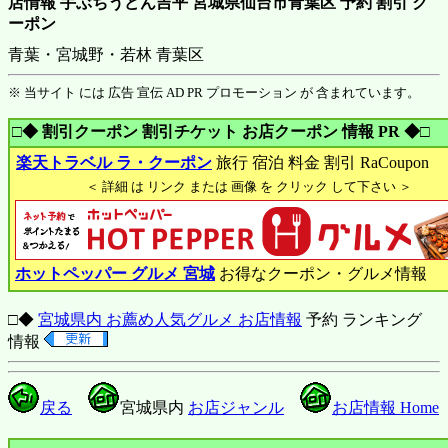
店情報 手ぶちうどん吉平 宮城県仙台市青葉区 予約 割引 ク
ーポン
青葉・宮城野・若林 青葉区
※ 当サイト には 広告 宣伝 AD PR プロモーション が 含まれています。
□◆ 割引クーポン 割引チケット お店クーポン 情報 PR ◆□
楽天トラベル ラ・クーポン
旅行 宿泊 料金 割引 RaCoupon
＜ 詳細 は リンク または 画像 を クリック して下さい ＞
ホットペッパー グルメ 宮城
お得なクーポン・グルメ情報
□◆
宮城県内 お薦め人気グルメ お店情報
予約 ランキング
情報
戻る
宮城県内
お店ジャンル
お店情報 Home