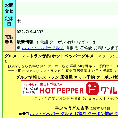
お問
合せ
定休
木
日
022-719-4532
電話
最新情報
（ 電話 クーポン 有無 など ） は
番号
※
ホットペッパーグルメ
情報 を ご確認 お願いしま
グルメ・レストラン予約 ホットペッパーグルメ
※ クーポン
ど
お店探しなら お得な 割引 クーポン など 満載 24時間 ネット予約サイト
デート用 オシャレな レストラン から 宴会用 居酒屋 まで 目的 予算別 で
グルメ情報 レストラン 居酒屋 ネット予約 クーポン検索 
ネット予約 で ポイント たまる つかえる ホットペッパ
手ぶちうどん吉平
に関する情報
■◆□
ホットペッパー グルメ お得な クーポン情報 