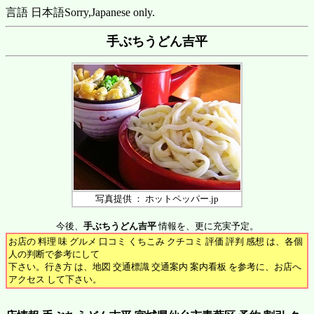
言語 日本語
Sorry,Japanese only.
手ぶちうどん吉平
写真提供 ： ホットペッパー.jp
今後、
手ぶちうどん吉平
情報を、更に充実予定。
お店の 料理 味 グルメ 口コミ くちこみ クチコミ 評価 評判 感想 は、各個
人の判断で参考にして
下さい。行き方 は、地図 交通標識 交通案内 案内看板 を参考に、お店へ
アクセス して下さい。