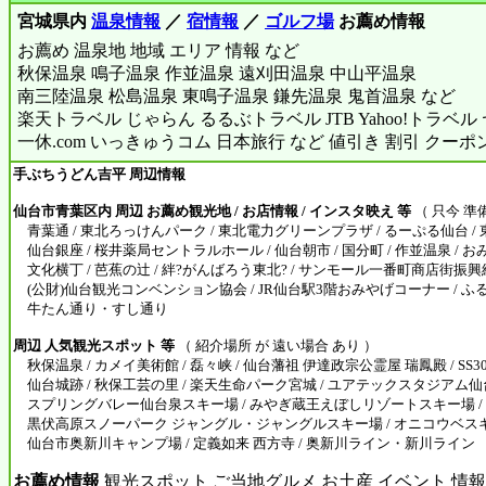
宮城県内
温泉情報
／
宿情報
／
ゴルフ場
お薦め情報
お薦め 温泉地 地域 エリア 情報 など
秋保温泉 鳴子温泉 作並温泉 遠刈田温泉 中山平温泉
南三陸温泉 松島温泉 東鳴子温泉 鎌先温泉 鬼首温泉 など
楽天トラベル じゃらん るるぶトラベル JTB Yahoo!トラベ
一休.com いっきゅうコム 日本旅行 など 値引き 割引 クーポ
手ぶちうどん吉平 周辺情報
仙台市青葉区内 周辺 お薦め観光地 / お店情報 / インスタ映え 等
（ 只今 準
青葉通 / 東北ろっけんパーク / 東北電力グリーンプラザ / るーぷる仙台 / 東
仙台銀座 / 桜井薬局セントラルホール / 仙台朝市 / 国分町 / 作並温泉 / 
文化横丁 / 芭蕉の辻 / 絆?がんばろう東北? / サンモール一番町商店街振興
(公財)仙台観光コンベンション協会 / JR仙台駅3階おみやげコーナー / ふる
牛たん通り・すし通り
周辺 人気観光スポット 等
（ 紹介場所 が 遠い場合 あり ）
秋保温泉 / カメイ美術館 / 磊々峡 / 仙台藩祖 伊達政宗公霊屋 瑞鳳殿 / SS30 
仙台城跡 / 秋保工芸の里 / 楽天生命パーク宮城 / ユアテックスタジアム仙台 /
スプリングバレー仙台泉スキー場 / みやぎ蔵王えぼしリゾートスキー場 /
黒伏高原スノーパーク ジャングル・ジャングルスキー場 / オニコウベスキー
仙台市奥新川キャンプ場 / 定義如来 西方寺 / 奥新川ライン・新川ライン
お薦め情報
観光スポット ご当地グルメ お土産 イベント 情報