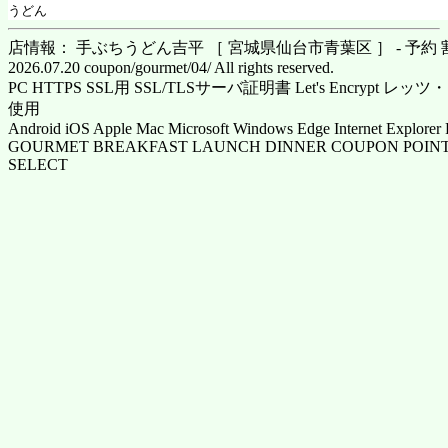
うどん
店情報： 手ぶちうどん吉平 ［ 宮城県仙台市青葉区 ］ - 予約 
2026.07.20 coupon/gourmet/04/ All rights reserved.
PC HTTPS SSL用 SSL/TLSサーバ証明書 Let's Encrypt
使用
Android iOS Apple Mac Microsoft Windows Edge Internet Explorer 
GOURMET BREAKFAST LAUNCH DINNER COUPON POINT
SELECT