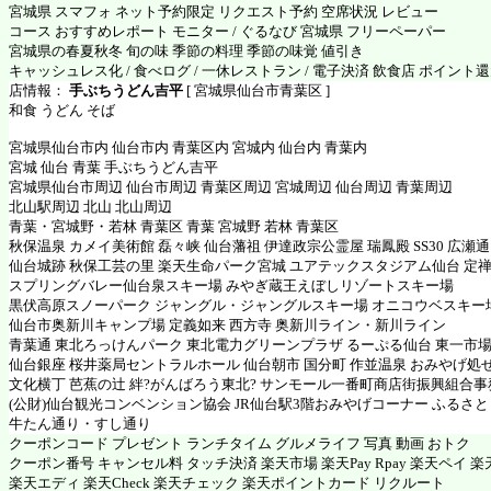
宮城県 スマフォ ネット予約限定 リクエスト予約 空席状況 レビュー
コース おすすめレポート モニター / ぐるなび 宮城県 フリーペーパー
宮城県の春夏秋冬 旬の味 季節の料理 季節の味覚 値引き
キャッシュレス化 / 食べログ / 一休レストラン / 電子決済 飲食店 ポイント
店情報：
手ぶちうどん吉平
[ 宮城県仙台市青葉区 ]
和食 うどん そば
宮城県仙台市内 仙台市内 青葉区内 宮城内 仙台内 青葉内
宮城 仙台 青葉 手ぶちうどん吉平
宮城県仙台市周辺 仙台市周辺 青葉区周辺 宮城周辺 仙台周辺 青葉周辺
北山駅周辺 北山 北山周辺
青葉・宮城野・若林 青葉区 青葉 宮城野 若林 青葉区
秋保温泉 カメイ美術館 磊々峡 仙台藩祖 伊達政宗公霊屋 瑞鳳殿 SS30 広瀬
仙台城跡 秋保工芸の里 楽天生命パーク宮城 ユアテックスタジアム仙台 定禅
スプリングバレー仙台泉スキー場 みやぎ蔵王えぼしリゾートスキー場
黒伏高原スノーパーク ジャングル・ジャングルスキー場 オニコウベスキー
仙台市奥新川キャンプ場 定義如来 西方寺 奥新川ライン・新川ライン
青葉通 東北ろっけんパーク 東北電力グリーンプラザ るーぷる仙台 東一市場
仙台銀座 桜井薬局セントラルホール 仙台朝市 国分町 作並温泉 おみやげ処
文化横丁 芭蕉の辻 絆?がんばろう東北? サンモール一番町商店街振興組合事
(公財)仙台観光コンベンション協会 JR仙台駅3階おみやげコーナー ふるさと
牛たん通り・すし通り
クーポンコード プレゼント ランチタイム グルメライフ 写真 動画 おトク
クーポン番号 キャンセル料 タッチ決済 楽天市場 楽天Pay Rpay 楽天ペイ 楽天
楽天エディ 楽天Check 楽天チェック 楽天ポイントカード リクルート