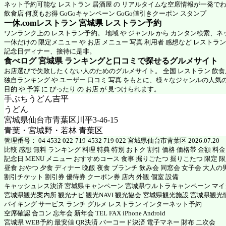
ネット予約可能な レストラン 居酒屋 の リアルタイムな空席情報が一発で
飲食店 何度もお得 GoGoキャンペーン GoGo値引きクーポン スタンプ
一休.comレストラン 宮城県
レストラン予約
ワンランク上の レストラン予約。 地域 や ジャンル から カンタン検索、
一休だけの 限定メニュー や お店 メニュー 写真 利用者 感想など レストラ
記念日ディナー、接待に是非。
食べログ 宮城県 ランキングと口コミで探せるグルメサイト
お店選びで失敗したくない人のためのグルメサイト。 全国 レストラン 飲
独自ランキング や ユーザー 口コミ 写真 をもとに、様々なジャンルの人気
目的 や 予算 に ぴったり の お店 が 見つけられます。
手ぶちうどん吉平
うどん
宮城県仙台市青葉区川平3-46-15
青葉・宮城野・若林 青葉区
管理番号： 04 4532 022-719-4532 719 022 宮城県仙台市青葉区 2026.07.20
比較 感想 無料 ランキング 料理 特典 特別 おトク 割引 価格 価格帯 金額 料
記念日 MENU メニュー おすすめコース 食事 掘りごたつ 掘りこたつ 限定 限定
昼食 おやつ 夕食 ディナー 晩飯 夜食 ブランチ 飲み会 同窓会 女子会 大人の
割引チケット 割引券 優待券 クーポン券 店内 外観 個室 設備
キャッシュレス決済 宮城県キャンペーン 宮城県ウルトラキャンペーン マ
宮城県観光案内所 観光ナビ 観光NAVI 観光協会 宮城県観光施設 宮城県観光
バイキング サービス ランチ グルメ レストラン インターネット予約
空席確認 合コン 忘年会 新年会 TEL FAX iPhone Android
宮城県 WEB予約 最安値 QR決済 バーコード決済 電子マネー 財布 二次会