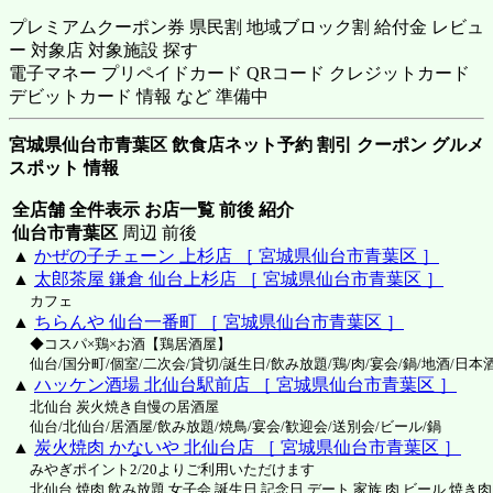
プレミアムクーポン券 県民割 地域ブロック割 給付金 レビュ
ー 対象店 対象施設 探す
電子マネー プリペイドカード QRコード クレジットカード
デビットカード 情報 など 準備中
宮城県仙台市青葉区 飲食店ネット予約 割引 クーポン グルメ
スポット 情報
全店舗 全件表示 お店一覧 前後 紹介
仙台市青葉区
周辺 前後
▲
かぜの子チェーン 上杉店 ［ 宮城県仙台市青葉区 ］
▲
太郎茶屋 鎌倉 仙台上杉店 ［ 宮城県仙台市青葉区 ］
カフェ
▲
ちらんや 仙台一番町 ［ 宮城県仙台市青葉区 ］
◆コスパ×鶏×お酒【鶏居酒屋】
仙台/国分町/個室/二次会/貸切/誕生日/飲み放題/鶏/肉/宴会/鍋/地酒/日本
▲
ハッケン酒場 北仙台駅前店 ［ 宮城県仙台市青葉区 ］
北仙台 炭火焼き自慢の居酒屋
仙台/北仙台/居酒屋/飲み放題/焼鳥/宴会/歓迎会/送別会/ビール/鍋
▲
炭火焼肉 かないや 北仙台店 ［ 宮城県仙台市青葉区 ］
みやぎポイント2/20よりご利用いただけます
北仙台 焼肉 飲み放題 女子会 誕生日 記念日 デート 家族 肉 ビール 焼き肉