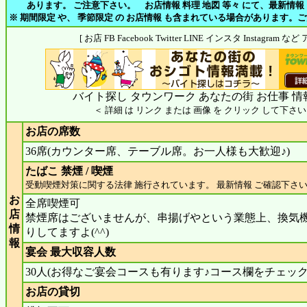
あります。 ご注意下さい。 お店情報 料理 地図 等々 にて、最新情報
※ 期間限定 や、 季節限定 の お店情報 も含まれている場合があります。
[ お店 FB Facebook Twitter LINE インスタ Instagram
バイト探し タウンワーク あなたの街 お仕事 情
＜ 詳細 は リンク または 画像 を クリック して下さい
お店の席数
36席(カウンター席、テーブル席。お一人様も大歓迎♪)
たばこ 禁煙 / 喫煙
受動喫煙対策に関する法律 施行されています。 最新情報 ご確認下さ
お
全席喫煙可
店
禁煙席はございませんが、串揚げやという業態上、換気
情
りしてますよ(^^)
報
宴会 最大収容人数
30人(お得なご宴会コースも有ります♪コース欄をチェック
お店の貸切