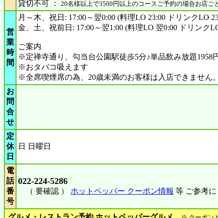
貸切不可 ：
20名様以上で3500円以上のコースご予約の場合お店
月～木、祝日: 17:00～翌0:00 (料理LO 23:00 ドリンクLO 23:
金、土、祝前日: 17:00～翌1:00 (料理LO 翌0:00 ドリンクLO 
営
業
ご案内
時
※定禅寺通り、勾当台公園駅徒歩5分♪単品飲み放題1958
間
※おタバコ吸えます
※全席喫煙席の為、20歳未満のお客様は入店できません
お
問
合
せ
定
休
日 日曜日
日
電
022-224-5286
話
番
（ 要確認 ）
ホットペッパー クーポン情報
等 ご参考
号
グルメ・レストラン予約 ホットペッパーグルメ
※ クーポン