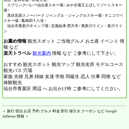
スプリングバレー仙台泉スキー場 / みやぎ蔵王えぼしリゾートスキー
場 /
黒伏高原スノーパーク ジャングル・ジャングルスキー場 / オニコウベ
スキー場 / 鳳鳴四十八滝 /
仙台市奥新川キャンプ場 / 定義如来 西方寺 / 奥新川ライン・新川ライ
ン
お薦め情報
観光スポット ご当地グルメ お土産 イベント 情
報 など
楽天トラベル
観光案内
情報 など ご参考にして下さい。
おすすめ 観光スポット 観光マップ 観光名所 モデルコース
観光バス 穴場
家族 夫婦 兄弟 姉妹 友達 学校 同級生 恋人 仕事 同僚 など
体験観光
仙台市青葉区 周辺 へ お出かけ時 ご参考にしてください。
＜ 旅行 宿泊 お店 予約 グルメ 料金 割引 値引き クーポン など Google
AdSense 情報 ＞