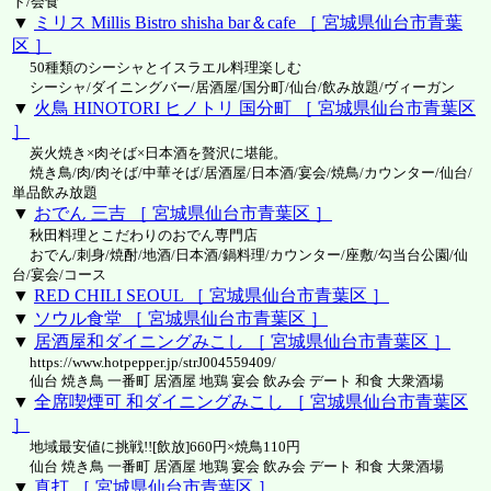
ト/会食
▼
ミリス Millis Bistro shisha bar＆cafe ［ 宮城県仙台市青葉
区 ］
50種類のシーシャとイスラエル料理楽しむ
シーシャ/ダイニングバー/居酒屋/国分町/仙台/飲み放題/ヴィーガン
▼
火鳥 HINOTORI ヒノトリ 国分町 ［ 宮城県仙台市青葉区
］
炭火焼き×肉そば×日本酒を贅沢に堪能。
焼き鳥/肉/肉そば/中華そば/居酒屋/日本酒/宴会/焼鳥/カウンター/仙台/
単品飲み放題
▼
おでん 三吉 ［ 宮城県仙台市青葉区 ］
秋田料理とこだわりのおでん専門店
おでん/刺身/焼酎/地酒/日本酒/鍋料理/カウンター/座敷/勾当台公園/仙
台/宴会/コース
▼
RED CHILI SEOUL ［ 宮城県仙台市青葉区 ］
▼
ソウル食堂 ［ 宮城県仙台市青葉区 ］
▼
居酒屋和ダイニングみこし ［ 宮城県仙台市青葉区 ］
https://www.hotpepper.jp/strJ004559409/
仙台 焼き鳥 一番町 居酒屋 地鶏 宴会 飲み会 デート 和食 大衆酒場
▼
全席喫煙可 和ダイニングみこし ［ 宮城県仙台市青葉区
］
地域最安値に挑戦!![飲放]660円×焼鳥110円
仙台 焼き鳥 一番町 居酒屋 地鶏 宴会 飲み会 デート 和食 大衆酒場
▼
真打 ［ 宮城県仙台市青葉区 ］