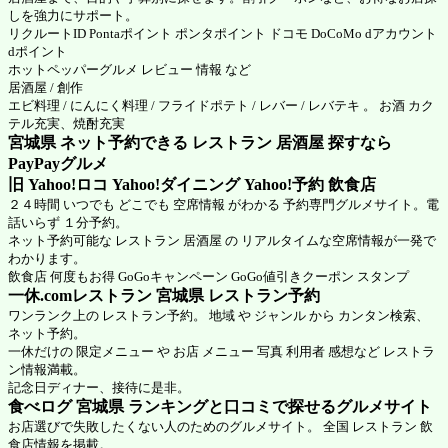
しを強力にサポート。
リクルートID Pontaポイント ポンタポイント ドコモ DoCoMo dアカウント
dポイント
ホットペッパーグルメ
レビュー 情報 など
居酒屋 / 創作
エビ料理 / にんにく料理 / フライドポテト / レバー / レバテキ 。 お酒 カク
テル充実、焼酎充実
宮城県 ネット予約できる レストラン 居酒屋 探すなら
PayPayグルメ
旧 Yahoo!ロコ Yahoo!ダイニング Yahoo!予約 飲食店
２４時間 いつでも どこでも 空席情報 がわかる 予約専門グルメサイト。電
話いらず １分予約。
ネット予約可能な レストラン 居酒屋 の リアルタイムな空席情報が一発で
わかります。
飲食店 何度もお得 GoGoキャンペーン GoGo値引きクーポン スタンプ
一休.comレストラン 宮城県
レストラン予約
ワンランク上の レストラン予約。 地域 や ジャンル から カンタン検索、
ネット予約。
一休だけの 限定メニュー や お店 メニュー 写真 利用者 感想など レストラ
ン情報満載。
記念日ディナー、接待に是非。
食べログ 宮城県 ランキングと口コミで探せるグルメサイト
お店選びで失敗したくない人のためのグルメサイト。 全国 レストラン 飲
食店情報を掲載。