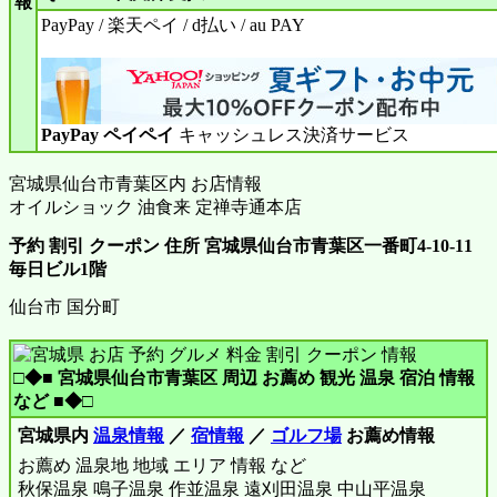
報
PayPay / 楽天ペイ / d払い / au PAY
PayPay ペイペイ
キャッシュレス決済サービス
宮城県仙台市青葉区内 お店情報
オイルショック 油食来 定禅寺通本店
予約 割引 クーポン 住所 宮城県仙台市青葉区一番町4-10-11
毎日ビル1階
仙台市 国分町
□◆■ 宮城県仙台市青葉区 周辺 お薦め 観光 温泉 宿泊 情報
など ■◆□
宮城県内
温泉情報
／
宿情報
／
ゴルフ場
お薦め情報
お薦め 温泉地 地域 エリア 情報 など
秋保温泉 鳴子温泉 作並温泉 遠刈田温泉 中山平温泉