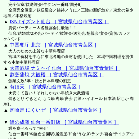
完全個室/歓送迎会/牛タン/一番町/国分町
全席完全個室／歓送迎会／接待／うに／三陸の新鮮魚介／東北の希少
地酒／本格焼酎
▲
ISNTイズント仙台 ［ 宮城県仙台市青葉区 ］
貸切パーティー＆各種宴会に最適！！
仙台/結婚式/2次会/パーティ/歓迎会/送別会/懇親会/宴会/貸切/カラオ
ケ/バンド
▲
中国餐庁 北京 ［ 宮城県仙台市青葉区 ］
大人のための上質な中華料理店
宮城の食材を中心に東北各地の食材を使用した、本場中国料理を提供
する本格中華料理店
▲
大衆酒場 ナミヘイ 仙台 ［ 宮城県仙台市青葉区 ］
▲
割烹蒲焼 大観楼 ［ 宮城県仙台市青葉区 ］
創業文政5年・鰻と日本料理の割烹
▲
有頂天 ［ 宮城県仙台市青葉区 ］
★安くて旨い！それしかない串焼き大衆酒場
焼きとり やきとん もつ鍋 肉鍋 宴会 お酒 ハイボール 日本酒 駅ちか 肉
刺し
▲
肉喰是 にくいぜ ［ 宮城県仙台市青葉区 ］
▼
鰻の成瀬 仙台一番町店 ［ 宮城県仙台市青葉区 ］
鰻を食べるって’’幸せ’
仙台一番町/勾当台公園駅/居酒屋/和食/うなぎ/ランチ/宴会/テイクアウ