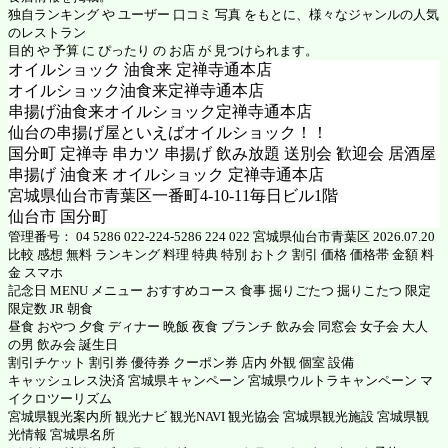
独自ランキング や ユーザー 口コミ 写真 をもとに、様々なジャンルの人気
のレストラン
目的 や 予算 に ぴったり の お店 が 見つけられます。
オイルショック 油食来 定禅寺通本店
オイルショック油食来定禅寺通本店
串揚げ油食来オイルショック定禅寺通本店
仙台の串揚げ屋といえばオイルショック！！
国分町 定禅寺 串カツ 串揚げ 飲み放題 送別会 歓迎会 居酒屋
串揚げ 油食来 オイルショック 定禅寺通本店
宮城県仙台市青葉区一番町4-10-11毎日ビル1階
仙台市 国分町
管理番号： 04 5286 022-224-5286 224 022 宮城県仙台市青葉区 2026.07.20
比較 感想 無料 ランキング 料理 特典 特別 おトク 割引 価格 価格帯 金額 料
金 スマホ
記念日 MENU メニュー おすすめコース 食事 掘りごたつ 掘りこたつ 限定
限定数 JR 朝食
昼食 おやつ 夕食 ディナー 晩飯 夜食 ブランチ 飲み会 同窓会 女子会 大人
の男 飲み会 誕生日
割引チケット 割引券 優待券 クーポン券 店内 外観 個室 設備
キャッシュレス決済 宮城県キャンペーン 宮城県ウルトラキャンペーン マ
イクロツーリズム
宮城県観光案内所 観光ナビ 観光NAVI 観光協会 宮城県観光施設 宮城県観
光情報 宮城県名所