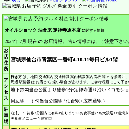
オイルショック 油食来 定禅寺通本店
に関する情報
2024年 7月 現在 の お店情報。 古い情報には、ご注意下さい
お
店
宮城県仙台市青葉区一番町4-10-11毎日ビル1階
住
所
行き方
は、地図 交通案内 交通標識 案内標識 案内看板 等々 を参考に
ア
周辺 駅情報 は お店 から 遠い場合 があります。ご参考程度にして下さ
ク
地下鉄勾当台公園より徒歩1分/定禅寺通り沿いドコモシ
セ
ス
周辺駅 （ 勾当台公園駅 / 仙台駅 / 広瀬通駅 ）
駐
なし ：
徒歩3分圏内に有料Pあります♪♪お食事使いも大歓迎♪♪塩焼き
車
等食事メニューも豊富◎
場