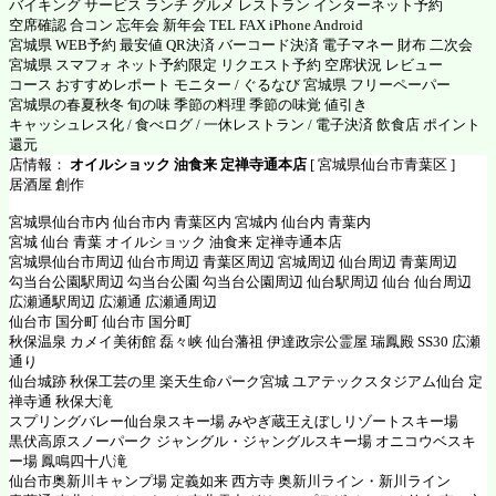
バイキング サービス ランチ グルメ レストラン インターネット予約
空席確認 合コン 忘年会 新年会 TEL FAX iPhone Android
宮城県 WEB予約 最安値 QR決済 バーコード決済 電子マネー 財布 二次会
宮城県 スマフォ ネット予約限定 リクエスト予約 空席状況 レビュー
コース おすすめレポート モニター / ぐるなび 宮城県 フリーペーパー
宮城県の春夏秋冬 旬の味 季節の料理 季節の味覚 値引き
キャッシュレス化 / 食べログ / 一休レストラン / 電子決済 飲食店 ポイント
還元
店情報：
オイルショック 油食来 定禅寺通本店
[ 宮城県仙台市青葉区 ]
居酒屋 創作
宮城県仙台市内 仙台市内 青葉区内 宮城内 仙台内 青葉内
宮城 仙台 青葉 オイルショック 油食来 定禅寺通本店
宮城県仙台市周辺 仙台市周辺 青葉区周辺 宮城周辺 仙台周辺 青葉周辺
勾当台公園駅周辺 勾当台公園 勾当台公園周辺 仙台駅周辺 仙台 仙台周辺
広瀬通駅周辺 広瀬通 広瀬通周辺
仙台市 国分町 仙台市 国分町
秋保温泉 カメイ美術館 磊々峡 仙台藩祖 伊達政宗公霊屋 瑞鳳殿 SS30 広瀬
通り
仙台城跡 秋保工芸の里 楽天生命パーク宮城 ユアテックスタジアム仙台 定
禅寺通 秋保大滝
スプリングバレー仙台泉スキー場 みやぎ蔵王えぼしリゾートスキー場
黒伏高原スノーパーク ジャングル・ジャングルスキー場 オニコウベスキ
ー場 鳳鳴四十八滝
仙台市奥新川キャンプ場 定義如来 西方寺 奥新川ライン・新川ライン