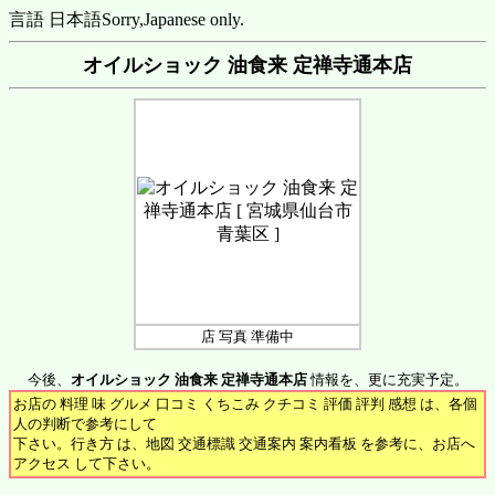
言語 日本語
Sorry,Japanese only.
オイルショック 油食来 定禅寺通本店
店 写真 準備中
今後、
オイルショック 油食来 定禅寺通本店
情報を、更に充実予定。
お店の 料理 味 グルメ 口コミ くちこみ クチコミ 評価 評判 感想 は、各個
人の判断で参考にして
下さい。行き方 は、地図 交通標識 交通案内 案内看板 を参考に、お店へ
アクセス して下さい。