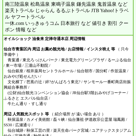
南三陸温泉 松島温泉 東鳴子温泉 鎌先温泉 鬼首温泉 など
楽天トラベル じゃらん るるぶトラベル JTB Yahoo!トラベ
ル ヤフートラベル
一休.com いっきゅうコム 日本旅行 など 値引き 割引 クー
ポン 情報 など
オイルショック 油食来 定禅寺通本店 周辺情報
仙台市青葉区内 周辺 お薦め観光地 / お店情報 / インスタ映え 等
（ 只今
準備中 ）
青葉通 / 東北ろっけんパーク / 東北電力グリーンプラザ / るーぷる仙台
/ 東一市場 / 三瀧山不動院 /
仙台銀座 / 桜井薬局セントラルホール / 仙台朝市 / 国分町 / 作並温泉 /
おみやげ処せんだい /
文化横丁 / 芭蕉の辻 / 絆?がんばろう東北? / サンモール一番町商店街振
興組合事務所 /
(公財)仙台観光コンベンション協会 / JR仙台駅3階おみやげコーナー /
ふるさと エスパル仙台店 /
牛たん通り・すし通り
周辺 人気観光スポット 等
（ 紹介場所 が 遠い場合 あり ）
秋保温泉 / カメイ美術館 / 磊々峡 / 仙台藩祖 伊達政宗公霊屋 瑞鳳殿 /
SS30 / 広瀬通り /
仙台城跡 / 秋保工芸の里 / 楽天生命パーク宮城 / ユアテックスタジアム
仙台 / 定禅寺通 / 秋保大滝 /