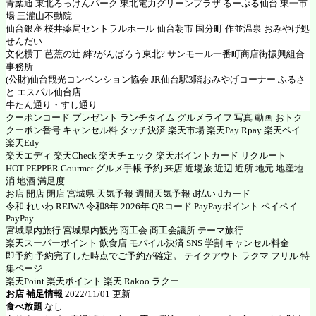
青葉通 東北ろっけんパーク 東北電力グリーンプラザ るーぷる仙台 東一市
場 三瀧山不動院
仙台銀座 桜井薬局セントラルホール 仙台朝市 国分町 作並温泉 おみやげ処
せんだい
文化横丁 芭蕉の辻 絆?がんばろう東北? サンモール一番町商店街振興組合
事務所
(公財)仙台観光コンベンション協会 JR仙台駅3階おみやげコーナー ふるさ
と エスパル仙台店
牛たん通り・すし通り
クーポンコード プレゼント ランチタイム グルメライフ 写真 動画 おトク
クーポン番号 キャンセル料 タッチ決済 楽天市場 楽天Pay Rpay 楽天ペイ
楽天Edy
楽天エディ 楽天Check 楽天チェック 楽天ポイントカード リクルート
HOT PEPPER Gourmet グルメ手帳 予約 来店 近場旅 近辺 近所 地元 地産地
消 地酒 満足度
お店 開店 閉店 宮城県 天気予報 週間天気予報 d払い dカード
令和 れいわ REIWA 令和8年 2026年 QRコード PayPayポイント ペイペイ
PayPay
宮城県内旅行 宮城県内観光 商工会 商工会議所 テーマ旅行
楽天スーパーポイント 飲食店 モバイル決済 SNS 学割 キャンセル料金
即予約 予約完了した時点でご予約が確定。 テイクアウト ラクマ フリル 特
集ページ
楽天Point 楽天ポイント 楽天 Rakoo ラクー
お店 補足情報
2022/11/01 更新
食べ放題
なし