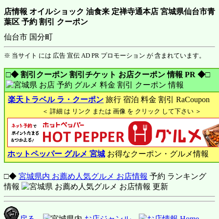
店情報 オイルショック 油食来 定禅寺通本店 宮城県仙台市青
葉区 予約 割引 クーポン
仙台市 国分町
※ 当サイト には 広告 宣伝 AD PR プロモーション が 含まれています。
□◆ 割引クーポン 割引チケット お店クーポン 情報 PR ◆□
楽天トラベル ラ・クーポン
旅行 宿泊 料金 割引 RaCoupon
＜ 詳細 は リンク または 画像 を クリック して下さい ＞
ホットペッパー グルメ 宮城
お得なクーポン・グルメ情報
□◆
宮城県内 お薦め人気グルメ お店情報
予約 ランキング
情報
戻る
宮城県内
お店ジャンル
お店情報 Home