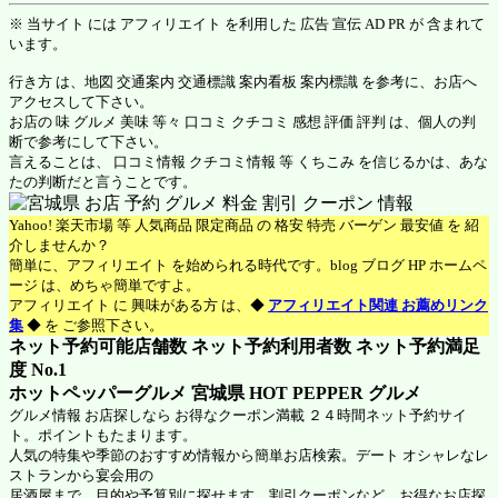
※ 当サイト には アフィリエイト を利用した 広告 宣伝 AD PR が 含まれて
います。
行き方 は、地図 交通案内 交通標識 案内看板 案内標識 を参考に、お店へ
アクセスして下さい。
お店の 味 グルメ 美味 等々 口コミ クチコミ 感想 評価 評判 は、個人の判
断で参考にして下さい。
言えることは、 口コミ情報 クチコミ情報 等 くちこみ を信じるかは、あな
たの判断だと言うことです。
Yahoo! 楽天市場 等 人気商品 限定商品 の 格安 特売 バーゲン 最安値 を 紹
介しませんか？
簡単に、アフィリエイト を始められる時代です。blog ブログ HP ホームペ
ージ は、めちゃ簡単ですよ。
アフィリエイト に 興味がある方 は、◆
アフィリエイト関連 お薦めリンク
集
◆ を ご参照下さい。
ネット予約可能店舗数 ネット予約利用者数 ネット予約満足
度 No.1
ホットペッパーグルメ 宮城県
HOT PEPPER グルメ
グルメ情報 お店探しなら お得なクーポン満載 ２４時間ネット予約サイ
ト。ポイントもたまります。
人気の特集や季節のおすすめ情報から簡単お店検索。デート オシャレなレ
ストランから宴会用の
居酒屋まで、目的や予算別に探せます。割引クーポンなど、お得なお店探