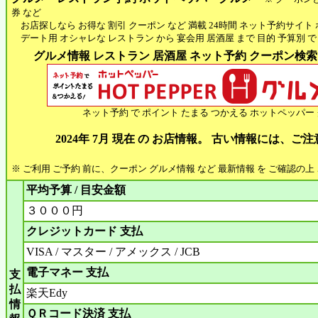
券 など
お店探しなら お得な 割引 クーポン など 満載 24時間 ネット予約サイト
デート用 オシャレな レストラン から 宴会用 居酒屋 まで 目的 予算別 で
グルメ情報 レストラン 居酒屋 ネット予約 クーポン検索 H
ネット予約 で ポイント たまる つかえる ホットペッパー
2024年 7月 現在 の お店情報。 古い情報には、ご
※ ご利用 ご予約 前に、クーポン グルメ情報 など 最新情報 を ご確認の
平均予算 / 目安金額
３０００円
クレジットカード 支払
VISA / マスター / アメックス / JCB
電子マネー 支払
支
払
楽天Edy
情
ＱＲコード決済 支払