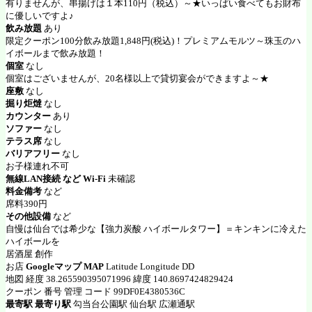
有りませんが、串揚げは１本110円（税込）～★いっぱい食べてもお財布
に優しいですよ♪
飲み放題
あり
限定クーポン100分飲み放題1,848円(税込)！プレミアムモルツ～珠玉のハ
イボールまで飲み放題！
個室
なし
個室はございませんが、20名様以上で貸切宴会ができますよ～★
座敷
なし
掘り炬燵
なし
カウンター
あり
ソファー
なし
テラス席
なし
バリアフリー
なし
お子様連れ不可
無線LAN接続 など Wi-Fi
未確認
料金備考
など
席料390円
その他設備
など
自慢は仙台では希少な【強力炭酸 ハイボールタワー】＝キンキンに冷えた
ハイボールを
居酒屋 創作
お店
Googleマップ MAP
Latitude Longitude DD
地図 経度 38.265590395071996 緯度 140.8697424829424
クーポン 番号 管理 コード 99DF0E4380536C
最寄駅 最寄り駅
勾当台公園駅 仙台駅 広瀬通駅