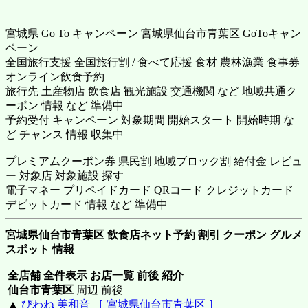
宮城県 Go To キャンペーン 宮城県仙台市青葉区 GoToキャン
ペーン
全国旅行支援 全国旅行割 / 食べて応援 食材 農林漁業 食事券
オンライン飲食予約
旅行先 土産物店 飲食店 観光施設 交通機関 など 地域共通ク
ーポン 情報 など 準備中
予約受付 キャンペーン 対象期間 開始スタート 開始時期 な
ど チャンス 情報 収集中
プレミアムクーポン券 県民割 地域ブロック割 給付金 レビュ
ー 対象店 対象施設 探す
電子マネー プリペイドカード QRコード クレジットカード
デビットカード 情報 など 準備中
宮城県仙台市青葉区 飲食店ネット予約 割引 クーポン グルメ
スポット 情報
全店舗 全件表示 お店一覧 前後 紹介
仙台市青葉区
周辺 前後
▲
びわね 美和音 ［ 宮城県仙台市青葉区 ］