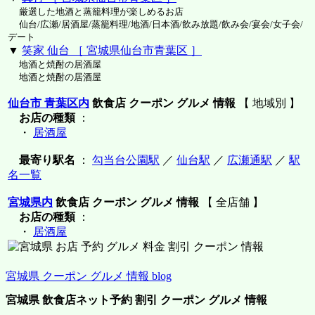
厳選した地酒と蒸籠料理が楽しめるお店
仙台/広瀬/居酒屋/蒸籠料理/地酒/日本酒/飲み放題/飲み会/宴会/女子会/
デート
▼
笑家 仙台 ［ 宮城県仙台市青葉区 ］
地酒と焼酎の居酒屋
地酒と焼酎の居酒屋
仙台市 青葉区内
飲食店 クーポン グルメ 情報
【 地域別 】
お店の種類
：
・
居酒屋
最寄り駅名
：
勾当台公園駅
／
仙台駅
／
広瀬通駅
／
駅
名一覧
宮城県内
飲食店 クーポン グルメ 情報
【 全店舗 】
お店の種類
：
・
居酒屋
宮城県 クーポン グルメ 情報 blog
宮城県 飲食店ネット予約 割引 クーポン グルメ 情報