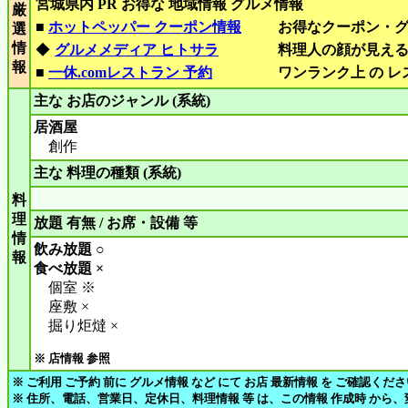
宮城県内 PR お得な 地域情報 グルメ情報
厳
■
ホットペッパー クーポン情報
お得なクーポン・
選
情
◆
グルメメディア ヒトサラ
料理人の顔が見え
報
■
一休.comレストラン 予約
ワンランク上 の 
主な お店のジャンル (系統)
居酒屋
創作
主な 料理の種類 (系統)
料
理
放題 有無 / お席・設備 等
情
飲み放題 ○
報
食べ放題 ×
個室 ※
座敷 ×
掘り炬燵 ×
※ 店情報 参照
※ ご利用 ご予約 前に グルメ情報 など にて お店 最新情報 を ご確認くだ
※ 住所、電話、営業日、定休日、料理情報 等 は、この情報 作成時 から