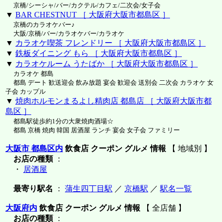
京橋/シーシャ/バー/カクテル/カフェ/二次会/女子会
▼
BAR CHESTNUT ［ 大阪府大阪市都島区 ］
京橋のカラオケバー♪
大阪/京橋/バー/カラオケバー/カラオケ
▼
カラオケ喫茶 フレンドリー ［ 大阪府大阪市都島区 ］
▼
鉄板ダイニング もら ［ 大阪府大阪市都島区 ］
▼
カラオケルーム うたばか ［ 大阪府大阪市都島区 ］
カラオケ 都島
都島 デート 歓送迎会 飲み放題 宴会 歓迎会 送別会 二次会 カラオケ 女
子会 カップル
▼
焼肉ホルモンまるよし精肉店 都島店 ［ 大阪府大阪市都
島区 ］
都島駅徒歩約1分の大衆焼肉酒場☆
都島 京橋 焼肉 韓国 居酒屋 ランチ 宴会 女子会 ファミリー
大阪市 都島区内
飲食店 クーポン グルメ 情報
【 地域別 】
お店の種類
：
・
居酒屋
最寄り駅名
：
蒲生四丁目駅
／
京橋駅
／
駅名一覧
大阪府内
飲食店 クーポン グルメ 情報
【 全店舗 】
お店の種類
：