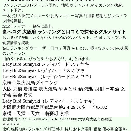
ワンランク上の レストラン予約。 地域 や ジャンル から カンタン検索、
ネット予約。
一休だけの 限定メニュー や お店 メニュー 写真 利用者 感想など レストラ
ン情報満載。
記念日ディナー、接待に是非。
食べログ 大阪府 ランキングと口コミで探せるグルメサイト
お店選びで失敗したくない人のためのグルメサイト。 全国 レストラン 飲
食店情報を掲載。
独自ランキング や ユーザー 口コミ 写真 をもとに、様々なジャンルの人気
のレストラン
目的 や 予算 に ぴったり の お店 が 見つけられます。
Lady Bird Sumiyaki レディバード スミヤキ
LadyBirdSumiyakiレディバードスミヤキ
LadyBirdSumiyaki（レディバードスミヤキ）
京橋☆炭火焼鳥ダイニング
大阪 京橋 居酒屋 炭火焼鳥 やきとり 鍋 燻製 焼酎 日本酒 女
子会 宴会 貸切
Lady Bird Sumiyaki（レディバード スミヤキ）
大阪府大阪市都島区都島南通2-4-29 スタービル102
京橋・天満・天六・南森町 京橋
管理番号： 27 1612 080-4722-1612 4722 080 大阪府大阪市都島区
2026.07.20
比較 感想 無料 ランキング 料理 特典 特別 おトク 割引 価格 価格帯 金額 料