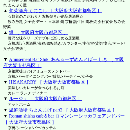
れ まんぷく屋
▲
旬菜酒房 くにこし ［ 大阪府大阪市都島区 ］
☆野菜のこだわりと陶板焼きが絶品居酒屋☆
飲み放題 女子会 デート 日本酒 鍋 京橋 誕生日 陶板焼 会社宴会 飲み会
野菜
▲
燈 ［ 大阪府大阪市都島区 ］
贅沢な味をリーズナブルに楽しめる居酒屋
京橋/駅近/居酒屋/海鮮/鉄板焼き/カウンター/半個室/貸切/宴会/デート/
女子会/喫煙可
▼
Amusement Bar Shiki あみゅーずめんとばー しき ［ 大阪
府大阪市都島区 ］
京都駅徒歩7分アミューズメントバー
京橋/バー/ダイニングバー/貸切/パーティー/女子会
▼
HISAKARRY ［ 大阪府大阪市都島区 ］
美味しいカレーが食べられるお店
カレー ランチ ディナー
▼
ルージュ ［ 大阪府大阪市都島区 ］
アットホーム
▼
温鮮酒場 ちょんまげ part2 ［ 大阪府大阪市都島区 ］
▼
Roman shisha cafe＆bar ロマンシーシャカフェアンドバー
［ 大阪府大阪市都島区 ］
京橋/シーシャ/バー/カクテル