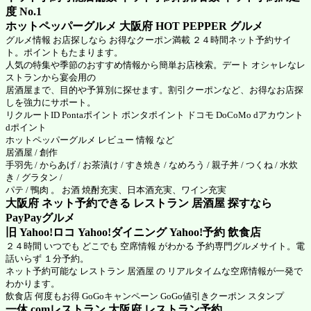
度 No.1
ホットペッパーグルメ 大阪府
HOT PEPPER グルメ
グルメ情報 お店探しなら お得なクーポン満載 ２４時間ネット予約サイ
ト。ポイントもたまります。
人気の特集や季節のおすすめ情報から簡単お店検索。デート オシャレなレ
ストランから宴会用の
居酒屋まで、目的や予算別に探せます。割引クーポンなど、お得なお店探
しを強力にサポート。
リクルートID Pontaポイント ポンタポイント ドコモ DoCoMo dアカウント
dポイント
ホットペッパーグルメ
レビュー 情報 など
居酒屋 / 創作
手羽先 / からあげ / お茶漬け / すき焼き / なめろう / 親子丼 / つくね / 水炊
き / グラタン /
パテ / 鴨肉 。 お酒 焼酎充実、日本酒充実、ワイン充実
大阪府 ネット予約できる レストラン 居酒屋 探すなら
PayPayグルメ
旧 Yahoo!ロコ Yahoo!ダイニング Yahoo!予約 飲食店
２４時間 いつでも どこでも 空席情報 がわかる 予約専門グルメサイト。電
話いらず １分予約。
ネット予約可能な レストラン 居酒屋 の リアルタイムな空席情報が一発で
わかります。
飲食店 何度もお得 GoGoキャンペーン GoGo値引きクーポン スタンプ
一休.comレストラン 大阪府
レストラン予約