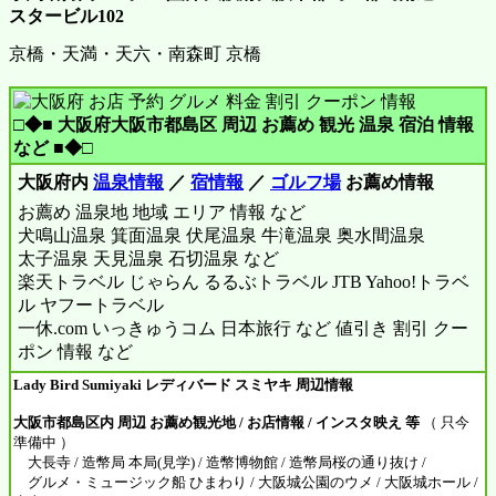
スタービル102
京橋・天満・天六・南森町 京橋
□◆■ 大阪府大阪市都島区 周辺 お薦め 観光 温泉 宿泊 情報
など ■◆□
大阪府内
温泉情報
／
宿情報
／
ゴルフ場
お薦め情報
お薦め 温泉地 地域 エリア 情報 など
犬鳴山温泉 箕面温泉 伏尾温泉 牛滝温泉 奥水間温泉
太子温泉 天見温泉 石切温泉 など
楽天トラベル じゃらん るるぶトラベル JTB Yahoo!トラベ
ル ヤフートラベル
一休.com いっきゅうコム 日本旅行 など 値引き 割引 クー
ポン 情報 など
Lady Bird Sumiyaki レディバード スミヤキ 周辺情報
大阪市都島区内 周辺 お薦め観光地 / お店情報 / インスタ映え 等
（ 只今
準備中 ）
大長寺 / 造幣局 本局(見学) / 造幣博物館 / 造幣局桜の通り抜け /
グルメ・ミュージック船 ひまわり / 大阪城公園のウメ / 大阪城ホール /