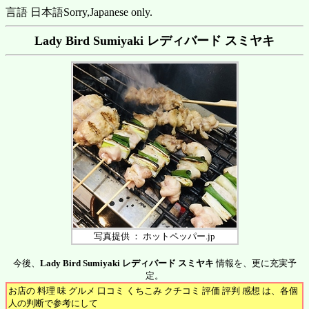
言語 日本語
Sorry,Japanese only.
Lady Bird Sumiyaki レディバード スミヤキ
写真提供 ： ホットペッパー.jp
今後、
Lady Bird Sumiyaki レディバード スミヤキ
情報を、更に充実予
定。
お店の 料理 味 グルメ 口コミ くちこみ クチコミ 評価 評判 感想 は、各個
人の判断で参考にして