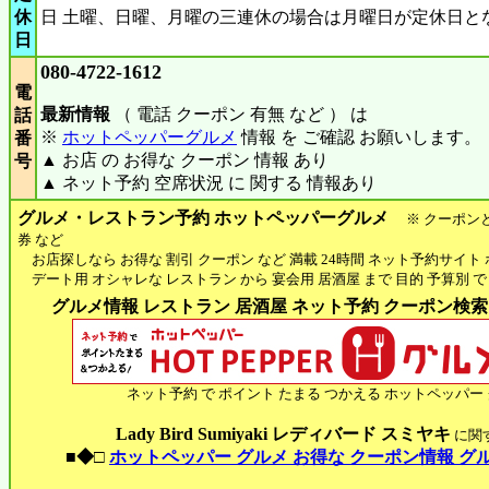
休
日 土曜、日曜、月曜の三連休の場合は月曜日が定休日と
日
080-4722-1612
電
最新情報
（ 電話 クーポン 有無 など ） は
話
※
ホットペッパーグルメ
情報 を ご確認 お願いします。
番
▲ お店 の お得な クーポン 情報 あり
号
▲ ネット予約 空席状況 に 関する 情報あり
グルメ・レストラン予約 ホットペッパーグルメ
※ クーポン
券 など
お店探しなら お得な 割引 クーポン など 満載 24時間 ネット予約サイト
デート用 オシャレな レストラン から 宴会用 居酒屋 まで 目的 予算別 で
グルメ情報 レストラン 居酒屋 ネット予約 クーポン検索 H
ネット予約 で ポイント たまる つかえる ホットペッパー
Lady Bird Sumiyaki レディバード スミヤキ
に関
■◆□
ホットペッパー グルメ お得な クーポン情報 グ