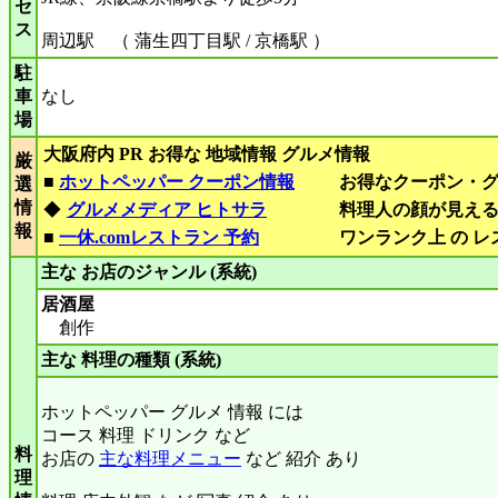
セ
ス
周辺駅 （ 蒲生四丁目駅 / 京橋駅 ）
駐
車
なし
場
大阪府内 PR お得な 地域情報 グルメ情報
厳
■
ホットペッパー クーポン情報
お得なクーポン・
選
情
◆
グルメメディア ヒトサラ
料理人の顔が見え
報
■
一休.comレストラン 予約
ワンランク上 の 
主な お店のジャンル (系統)
居酒屋
創作
主な 料理の種類 (系統)
ホットペッパー グルメ 情報 には
コース 料理 ドリンク など
料
お店の
主な料理メニュー
など 紹介 あり
理