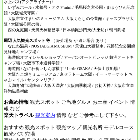
水上バス(アクアライナー) /
いずみホール / 水都号・アクアmini / 毛馬桜之宮公園 / まほうびん記念
館 / 大阪城天守閣 /
大阪市立住まいのミュージアム 大阪くらしの今昔館 / キッズプラザ大
阪 / 大阪城公園の桜 /
西の丸庭園 / 天満天神繁昌亭 / 日本橋毘沙門天(大乗坊) / 朝日劇場
周辺 人気観光スポット 等
（ 紹介場所 が 遠い場合 あり ）
なにわ温泉 / NOSTALGIA MUSEUM / 天保山大観覧車 / 花博記念公園鶴
見緑地キャンプ場 /
海遊館オフィシャルショップ / アーバンオートビレッジ 舞洲オートキ
ャンプ場 / 大阪市下水道科学館 /
海遊館 / なにわ食いしんぼ横丁 / Little OSAKA / 天保山渡船場 /
大阪たこ焼きミュージアム / 京セラドーム大阪 / イートマーケット ち
ゃぶマイル / サンタマリア /
天満青物市場跡碑 / 大阪天満宮 / 大阪四季劇場 / お初天神 / 大阪市立東
洋陶磁美術館
お薦め情報
観光スポット ご当地グルメ お土産 イベント 情
報 など
楽天トラベル
観光案内
情報 など ご参考にして下さい。
おすすめ 観光スポット 観光マップ 観光名所 モデルコース
観光バス 穴場