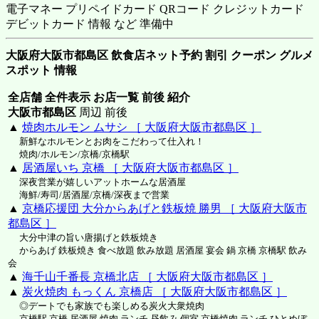
電子マネー プリペイドカード QRコード クレジットカード
デビットカード 情報 など 準備中
大阪府大阪市都島区 飲食店ネット予約 割引 クーポン グルメ
スポット 情報
全店舗 全件表示 お店一覧 前後 紹介
大阪市都島区
周辺 前後
▲
焼肉ホルモン ムサシ ［ 大阪府大阪市都島区 ］
新鮮なホルモンとお肉をこだわって仕入れ！
焼肉/ホルモン/京橋/京橋駅
▲
居酒屋いち 京橋 ［ 大阪府大阪市都島区 ］
深夜営業が嬉しいアットホームな居酒屋
海鮮/寿司/居酒屋/京橋/深夜まで営業
▲
京橋応援団 大分からあげと鉄板焼 勝男 ［ 大阪府大阪市
都島区 ］
大分中津の旨い唐揚げと鉄板焼き
からあげ 鉄板焼き 食べ放題 飲み放題 居酒屋 宴会 鍋 京橋 京橋駅 飲み
会
▲
海千山千番長 京橋北店 ［ 大阪府大阪市都島区 ］
▲
炭火焼肉 もっくん 京橋店 ［ 大阪府大阪市都島区 ］
◎デートでも家族でも楽しめる炭火大衆焼肉
京橋駅 京橋 居酒屋 焼肉 ランチ 昼飲み 個室 京橋焼肉 ランチ ひとめぼ