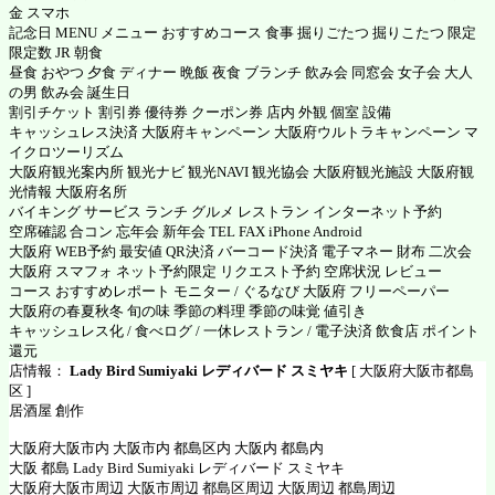
金 スマホ
記念日 MENU メニュー おすすめコース 食事 掘りごたつ 掘りこたつ 限定
限定数 JR 朝食
昼食 おやつ 夕食 ディナー 晩飯 夜食 ブランチ 飲み会 同窓会 女子会 大人
の男 飲み会 誕生日
割引チケット 割引券 優待券 クーポン券 店内 外観 個室 設備
キャッシュレス決済 大阪府キャンペーン 大阪府ウルトラキャンペーン マ
イクロツーリズム
大阪府観光案内所 観光ナビ 観光NAVI 観光協会 大阪府観光施設 大阪府観
光情報 大阪府名所
バイキング サービス ランチ グルメ レストラン インターネット予約
空席確認 合コン 忘年会 新年会 TEL FAX iPhone Android
大阪府 WEB予約 最安値 QR決済 バーコード決済 電子マネー 財布 二次会
大阪府 スマフォ ネット予約限定 リクエスト予約 空席状況 レビュー
コース おすすめレポート モニター / ぐるなび 大阪府 フリーペーパー
大阪府の春夏秋冬 旬の味 季節の料理 季節の味覚 値引き
キャッシュレス化 / 食べログ / 一休レストラン / 電子決済 飲食店 ポイント
還元
店情報：
Lady Bird Sumiyaki レディバード スミヤキ
[ 大阪府大阪市都島
区 ]
居酒屋 創作
大阪府大阪市内 大阪市内 都島区内 大阪内 都島内
大阪 都島 Lady Bird Sumiyaki レディバード スミヤキ
大阪府大阪市周辺 大阪市周辺 都島区周辺 大阪周辺 都島周辺