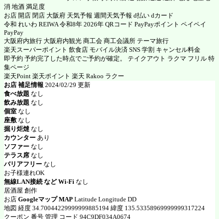
消 地酒 満足度
お店 開店 閉店 大阪府 天気予報 週間天気予報 d払い dカード
令和 れいわ REIWA 令和8年 2026年 QRコード PayPayポイント ペイペイ
PayPay
大阪府内旅行 大阪府内観光 商工会 商工会議所 テーマ旅行
楽天スーパーポイント 飲食店 モバイル決済 SNS 学割 キャンセル料金
即予約 予約完了した時点でご予約が確定。 テイクアウト ラクマ フリル 特
集ページ
楽天Point 楽天ポイント 楽天 Rakoo ラクー
お店 補足情報
2024/02/29 更新
食べ放題
なし
飲み放題
なし
個室
なし
座敷
なし
掘り炬燵
なし
カウンター
あり
ソファー
なし
テラス席
なし
バリアフリー
なし
お子様連れOK
無線LAN接続 など Wi-Fi
なし
居酒屋 創作
お店
Googleマップ MAP
Latitude Longitude DD
地図 経度 34.70044229999999885194 緯度 135.53358969999999317224
クーポン 番号 管理 コード 94C9DF034A0674