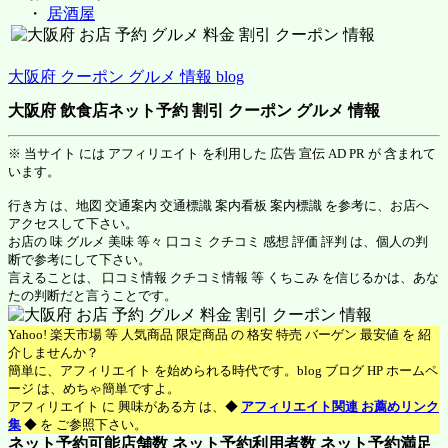
・
居酒屋
大阪府 クーポン グルメ 情報 blog
大阪府 飲食店ネット予約 割引 クーポン グルメ 情報
※ 当サイト には アフィリエイト を利用した 広告 宣伝 AD PR が 含まれて
います。
行き方 は、地図 交通案内 交通標識 案内看板 案内標識 を参考に、お店へ
アクセスして下さい。
お店の 味 グルメ 美味 等々 口コミ クチコミ 感想 評価 評判 は、個人の判
断で参考にして下さい。
言えることは、 口コミ情報 クチコミ情報 等 くちこみ を信じるかは、あな
たの判断だと言うことです。
Yahoo! 楽天市場 等 人気商品 限定商品 の 格安 特売 バーゲン 最安値 を 紹
介しませんか？
簡単に、アフィリエイト を始められる時代です。blog ブログ HP ホームペ
ージ は、めちゃ簡単ですよ。
アフィリエイト に 興味がある方 は、◆
アフィリエイト関連 お薦めリンク
集
◆ を ご参照下さい。
ネット予約可能店舗数 ネット予約利用者数 ネット予約満足