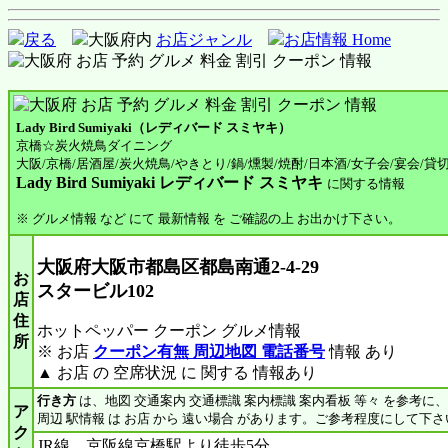
戻る
大阪府内
お店ジャンル
お店情報 Home
Lady Bird Sumiyaki（レディバード スミヤキ）
京橋☆炭火焼鳥ダイニング
大阪/京橋/居酒屋/炭火焼鳥/やきとり/鍋/燻製/焼酎/日本酒/女子会/宴会/貸
Lady Bird Sumiyaki レディバード スミヤキ
に関する情報
※ グルメ情報 など にて 最新情報 を ご確認の上 お出かけ下さい。
大阪府大阪市都島区都島南通2-4-29
お
スタービル102
店
住
ホットペッパー クーポン グルメ情報
所
※ お店
クーポン有無 周辺地図 電話番号
情報 あり
▲ お店 の 空席状況 に 関する 情報あり
行き方
は、地図 交通案内 交通標識 案内標識 案内看板 等々 を参考に
ア
周辺 駅情報 は お店 から 遠い場合 があります。ご参考程度にして下さ
ク
JR線、京阪線京橋駅より徒歩5分