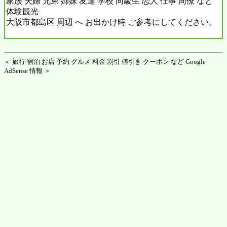
家族 夫婦 兄弟 姉妹 友達 学校 同級生 恋人 仕事 同僚 など
体験観光
大阪市都島区 周辺 へ お出かけ時 ご参考にしてください。
＜ 旅行 宿泊 お店 予約 グルメ 料金 割引 値引き クーポン など Google
AdSense 情報 ＞