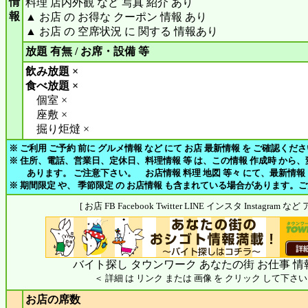
情
料理 店内外観 など 写真 紹介 あり
報
▲ お店 の お得な クーポン 情報 あり
▲ お店 の 空席状況 に 関する 情報あり
放題 有無 / お席・設備 等
飲み放題 ×
食べ放題 ×
個室 ×
座敷 ×
掘り炬燵 ×
※ ご利用 ご予約 前に グルメ情報 など にて お店 最新情報 を ご確認くだ
※ 住所、電話、営業日、定休日、料理情報 等 は、この情報 作成時 から
あります。 ご注意下さい。 お店情報 料理 地図 等々 にて、最新情報
※ 期間限定 や、 季節限定 の お店情報 も含まれている場合があります。
[ お店 FB Facebook Twitter LINE インスタ Instagram
バイト探し タウンワーク あなたの街 お仕事 情
＜ 詳細 は リンク または 画像 を クリック して下さい
お店の席数