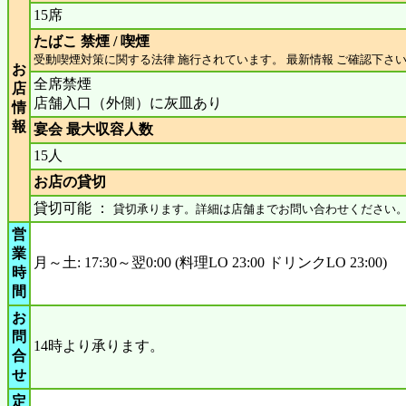
15席
たばこ 禁煙 / 喫煙
受動喫煙対策に関する法律 施行されています。 最新情報 ご確認下さ
お
全席禁煙
店
店舗入口（外側）に灰皿あり
情
報
宴会 最大収容人数
15人
お店の貸切
貸切可能 ：
貸切承ります。詳細は店舗までお問い合わせください
営
業
月～土: 17:30～翌0:00 (料理LO 23:00 ドリンクLO 23:00)
時
間
お
問
14時より承ります。
合
せ
定