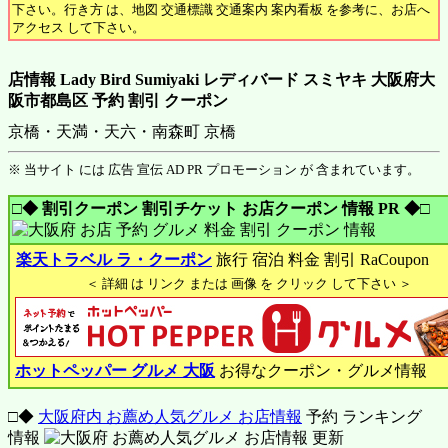
下さい。行き方 は、地図 交通標識 交通案内 案内看板 を参考に、お店へ
アクセス して下さい。
店情報 Lady Bird Sumiyaki レディバード スミヤキ 大阪府大
阪市都島区 予約 割引 クーポン
京橋・天満・天六・南森町 京橋
※ 当サイト には 広告 宣伝 AD PR プロモーション が 含まれています。
□◆ 割引クーポン 割引チケット お店クーポン 情報 PR ◆□
楽天トラベル ラ・クーポン
旅行 宿泊 料金 割引 RaCoupon
＜ 詳細 は リンク または 画像 を クリック して下さい ＞
ホットペッパー グルメ 大阪
お得なクーポン・グルメ情報
□◆
大阪府内 お薦め人気グルメ お店情報
予約 ランキング
情報