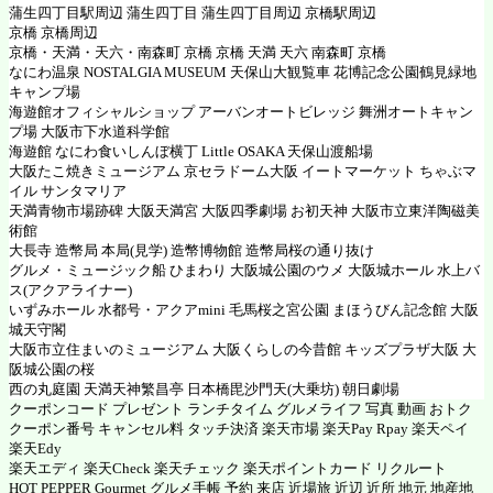
蒲生四丁目駅周辺 蒲生四丁目 蒲生四丁目周辺 京橋駅周辺
京橋 京橋周辺
京橋・天満・天六・南森町 京橋 京橋 天満 天六 南森町 京橋
なにわ温泉 NOSTALGIA MUSEUM 天保山大観覧車 花博記念公園鶴見緑地
キャンプ場
海遊館オフィシャルショップ アーバンオートビレッジ 舞洲オートキャン
プ場 大阪市下水道科学館
海遊館 なにわ食いしんぼ横丁 Little OSAKA 天保山渡船場
大阪たこ焼きミュージアム 京セラドーム大阪 イートマーケット ちゃぶマ
イル サンタマリア
天満青物市場跡碑 大阪天満宮 大阪四季劇場 お初天神 大阪市立東洋陶磁美
術館
大長寺 造幣局 本局(見学) 造幣博物館 造幣局桜の通り抜け
グルメ・ミュージック船 ひまわり 大阪城公園のウメ 大阪城ホール 水上バ
ス(アクアライナー)
いずみホール 水都号・アクアmini 毛馬桜之宮公園 まほうびん記念館 大阪
城天守閣
大阪市立住まいのミュージアム 大阪くらしの今昔館 キッズプラザ大阪 大
阪城公園の桜
西の丸庭園 天満天神繁昌亭 日本橋毘沙門天(大乗坊) 朝日劇場
クーポンコード プレゼント ランチタイム グルメライフ 写真 動画 おトク
クーポン番号 キャンセル料 タッチ決済 楽天市場 楽天Pay Rpay 楽天ペイ
楽天Edy
楽天エディ 楽天Check 楽天チェック 楽天ポイントカード リクルート
HOT PEPPER Gourmet グルメ手帳 予約 来店 近場旅 近辺 近所 地元 地産地