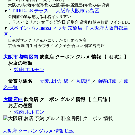
大阪/京橋/焼肉/地鶏/飲み放題/宴会/居酒屋/肉/飲み会/貸切
▼
TERRE-a-S テラス ［ 大阪府大阪市都島区 ］
公園前の解放感ある本格イタリアン
テラス イタリアン 女子会 記念日 送別会 貸切 肉 飲み放題 ワイン BBQ
▼
スペインバル massa マッサ 京橋店 ［ 大阪府大阪市都島
区 ］
自家製サングリア＆パエリアが楽しめるお店!
京橋 天満 誕生日 サプライズ 女子会 合コン 個室 専門店
大阪市 都島区内
飲食店 クーポン グルメ 情報
【 地域別 】
お店の種類
：
・
焼肉 ホルモン
最寄り駅名
：
大阪城北詰駅
／
京橋駅
／
南森町駅
／
駅
名一覧
大阪府内
飲食店 クーポン グルメ 情報
【 全店舗 】
お店の種類
：
・
焼肉 ホルモン
大阪府 クーポン グルメ 情報 blog