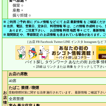
食べ放題 ×
個室 ○
座敷 ×
掘り炬燵 ○
※ ご利用 ご予約 前に グルメ情報 など にて お店 最新情報 を ご確認くだ
※ 住所、電話、営業日、定休日、料理情報 等 は、この情報 作成時 から
あります。 ご注意下さい。 お店情報 料理 地図 等々 にて、最新情報
※ 期間限定 や、 季節限定 の お店情報 も含まれている場合があります。
[ お店 FB Facebook Twitter LINE インスタ Instagram
バイト探し タウンワーク あなたの街 お仕事 情
＜ 詳細 は リンク または 画像 を クリック して下さい
お店の席数
40席
たばこ 禁煙 / 喫煙
お
受動喫煙対策に関する法律 施行されています。 最新情報 ご確認下さ
店
全席禁煙
情
宴会 最大収容人数