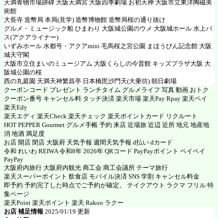
天満青物市場跡碑 大阪天満宮 大阪四季劇場 お初天神 大阪市立東洋陶磁美
術館
大長寺 造幣局 本局(見学) 造幣博物館 造幣局桜の通り抜け
グルメ・ミュージック船 ひまわり 大阪城公園のウメ 大阪城ホール 水上バ
ス(アクアライナー)
いずみホール 水都号・アクアmini 毛馬桜之宮公園 まほうびん記念館 大阪
城天守閣
大阪市立住まいのミュージアム 大阪くらしの今昔館 キッズプラザ大阪 大
阪城公園の桜
西の丸庭園 天満天神繁昌亭 日本橋毘沙門天(大乗坊) 朝日劇場
クーポンコード プレゼント ランチタイム グルメライフ 写真 動画 おトク
クーポン番号 キャンセル料 タッチ決済 楽天市場 楽天Pay Rpay 楽天ペイ
楽天Edy
楽天エディ 楽天Check 楽天チェック 楽天ポイントカード リクルート
HOT PEPPER Gourmet グルメ手帳 予約 来店 近場旅 近辺 近所 地元 地産地
消 地酒 満足度
お店 開店 閉店 大阪府 天気予報 週間天気予報 d払い dカード
令和 れいわ REIWA 令和8年 2026年 QRコード PayPayポイント ペイペイ
PayPay
大阪府内旅行 大阪府内観光 商工会 商工会議所 テーマ旅行
楽天スーパーポイント 飲食店 モバイル決済 SNS 学割 キャンセル料金
即予約 予約完了した時点でご予約が確定。 テイクアウト ラクマ フリル 特
集ページ
楽天Point 楽天ポイント 楽天 Rakoo ラクー
お店 補足情報
2025/01/19 更新