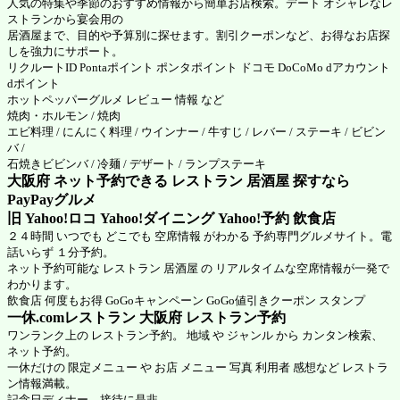
人気の特集や季節のおすすめ情報から簡単お店検索。デート オシャレなレ
ストランから宴会用の
居酒屋まで、目的や予算別に探せます。割引クーポンなど、お得なお店探
しを強力にサポート。
リクルートID Pontaポイント ポンタポイント ドコモ DoCoMo dアカウント
dポイント
ホットペッパーグルメ
レビュー 情報 など
焼肉・ホルモン / 焼肉
エビ料理 / にんにく料理 / ウインナー / 牛すじ / レバー / ステーキ / ビビン
バ /
石焼きビビンバ / 冷麺 / デザート / ランプステーキ
大阪府 ネット予約できる レストラン 居酒屋 探すなら
PayPayグルメ
旧 Yahoo!ロコ Yahoo!ダイニング Yahoo!予約 飲食店
２４時間 いつでも どこでも 空席情報 がわかる 予約専門グルメサイト。電
話いらず １分予約。
ネット予約可能な レストラン 居酒屋 の リアルタイムな空席情報が一発で
わかります。
飲食店 何度もお得 GoGoキャンペーン GoGo値引きクーポン スタンプ
一休.comレストラン 大阪府
レストラン予約
ワンランク上の レストラン予約。 地域 や ジャンル から カンタン検索、
ネット予約。
一休だけの 限定メニュー や お店 メニュー 写真 利用者 感想など レストラ
ン情報満載。
記念日ディナー、接待に是非。