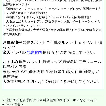
なにわ温泉 / NOSTALGIA MUSEUM / 天保山大観覧車 / 花博記念公園鶴
見緑地キャンプ場 /
海遊館オフィシャルショップ / アーバンオートビレッジ 舞洲オートキ
ャンプ場 / 大阪市下水道科学館 /
海遊館 / なにわ食いしんぼ横丁 / Little OSAKA / 天保山渡船場 /
大阪たこ焼きミュージアム / 京セラドーム大阪 / イートマーケット ち
ゃぶマイル / サンタマリア /
天満青物市場跡碑 / 大阪天満宮 / 大阪四季劇場 / お初天神 / 大阪市立東
洋陶磁美術館
お薦め情報
観光スポット ご当地グルメ お土産 イベント 情
報 など
楽天トラベル
観光案内
情報 など ご参考にして下さい。
おすすめ 観光スポット 観光マップ 観光名所 モデルコース
観光バス 穴場
家族 夫婦 兄弟 姉妹 友達 学校 同級生 恋人 仕事 同僚 など
体験観光
大阪市都島区 周辺 へ お出かけ時 ご参考にしてください。
＜ 旅行 宿泊 お店 予約 グルメ 料金 割引 値引き クーポン など Google
AdSense 情報 ＞