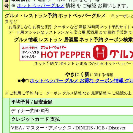
※
ホットペッパーグルメ
情報 を ご確認 お願いします。
号
グルメ・レストラン予約 ホットペッパーグルメ
※ クーポン
券 など
お店探しなら お得な 割引 クーポン など 満載 24時間 ネット予約サイト
デート用 オシャレな レストラン から 宴会用 居酒屋 まで 目的 予算別 で
グルメ情報 レストラン 居酒屋 ネット予約 クーポン検索 H
ネット予約 で ポイント たまる つかえる ホットペッパー
やきにく新
に関する情報
■◆□
ホットペッパー グルメ お得な クーポン情報 グ
※ ご利用 ご予約 前に、クーポン グルメ情報 など 最新情報 を ご確認の
平均予算 / 目安金額
ディナー約5000円
クレジットカード 支払
VISA / マスター / アメックス / DINERS / JCB / Discover