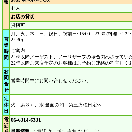
報
44人
お店の貸切
貸切可
月、火、木～日、祝日、祝前日: 15:00～23:30 (料理LO 22
営
22:30)
業
ご案内
時
22時以降ノーゲスト、ノーリザーブの場合閉めさせてい
間
22時以降ご来店予定のお客様はご予約ご連絡の程宜しく
お
問
営業時間中にお問い合わせください。
合
せ
定
休
火（第３）、水 当面の間、第三火曜日定休
日
電
06-6314-6331
話
最新情報
（ 電話 クーポン 有無 など ） は
番