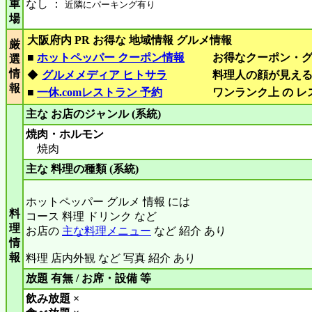
車
なし ：
近隣にパーキング有り
場
大阪府内 PR お得な 地域情報 グルメ情報
厳
■
ホットペッパー クーポン情報
お得なクーポン・
選
情
◆
グルメメディア ヒトサラ
料理人の顔が見え
報
■
一休.comレストラン 予約
ワンランク上 の 
主な お店のジャンル (系統)
焼肉・ホルモン
焼肉
主な 料理の種類 (系統)
ホットペッパー グルメ 情報 には
料
コース 料理 ドリンク など
理
お店の
主な料理メニュー
など 紹介 あり
情
報
料理 店内外観 など 写真 紹介 あり
放題 有無 / お席・設備 等
飲み放題 ×