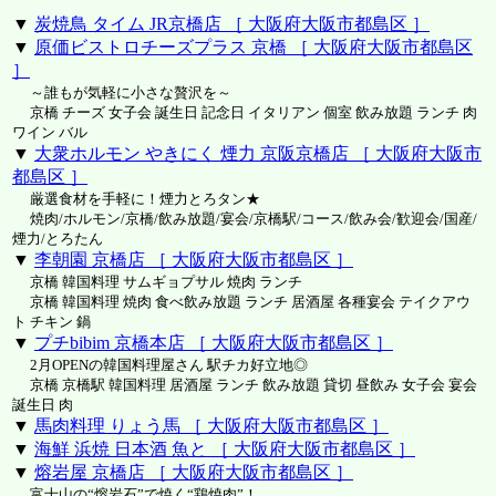
▼
炭焼鳥 タイム JR京橋店 ［ 大阪府大阪市都島区 ］
▼
原価ビストロチーズプラス 京橋 ［ 大阪府大阪市都島区
］
～誰もが気軽に小さな贅沢を～
京橋 チーズ 女子会 誕生日 記念日 イタリアン 個室 飲み放題 ランチ 肉
ワイン バル
▼
大衆ホルモン やきにく 煙力 京阪京橋店 ［ 大阪府大阪市
都島区 ］
厳選食材を手軽に！煙力とろタン★
焼肉/ホルモン/京橋/飲み放題/宴会/京橋駅/コース/飲み会/歓迎会/国産/
煙力/とろたん
▼
李朝園 京橋店 ［ 大阪府大阪市都島区 ］
京橋 韓国料理 サムギョプサル 焼肉 ランチ
京橋 韓国料理 焼肉 食べ飲み放題 ランチ 居酒屋 各種宴会 テイクアウ
ト チキン 鍋
▼
プチbibim 京橋本店 ［ 大阪府大阪市都島区 ］
2月OPENの韓国料理屋さん 駅チカ好立地◎
京橋 京橋駅 韓国料理 居酒屋 ランチ 飲み放題 貸切 昼飲み 女子会 宴会
誕生日 肉
▼
馬肉料理 りょう馬 ［ 大阪府大阪市都島区 ］
▼
海鮮 浜焼 日本酒 魚と ［ 大阪府大阪市都島区 ］
▼
熔岩屋 京橋店 ［ 大阪府大阪市都島区 ］
富士山の“熔岩石”で焼く“鶏焼肉”！