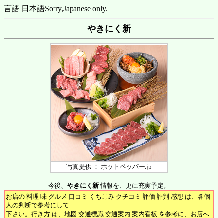
言語 日本語
Sorry,Japanese only.
やきにく新
写真提供 ： ホットペッパー.jp
今後、
やきにく新
情報を、更に充実予定。
お店の 料理 味 グルメ 口コミ くちこみ クチコミ 評価 評判 感想 は、各個
人の判断で参考にして
下さい。行き方 は、地図 交通標識 交通案内 案内看板 を参考に、お店へ