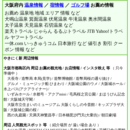
大阪府内
温泉情報
／
宿情報
／
ゴルフ場
お薦め情報
お薦め 温泉地 地域 エリア 情報 など
犬鳴山温泉 箕面温泉 伏尾温泉 牛滝温泉 奥水間温泉
太子温泉 天見温泉 石切温泉 など
楽天トラベル じゃらん るるぶトラベル JTB Yahoo!トラベ
ル ヤフートラベル
一休.com いっきゅうコム 日本旅行 など 値引き 割引 クー
ポン 情報 など
やきにく新 周辺情報
大阪市都島区内 周辺 お薦め観光地 / お店情報 / インスタ映え 等
（ 只今
準備中 ）
大長寺 / 造幣局 本局(見学) / 造幣博物館 / 造幣局桜の通り抜け /
グルメ・ミュージック船 ひまわり / 大阪城公園のウメ / 大阪城ホール /
水上バス(アクアライナー) /
いずみホール / 水都号・アクアmini / 毛馬桜之宮公園 / まほうびん記念
館 / 大阪城天守閣 /
大阪市立住まいのミュージアム 大阪くらしの今昔館 / キッズプラザ大
阪 / 大阪城公園の桜 /
西の丸庭園 / 天満天神繁昌亭 / 日本橋毘沙門天(大乗坊) / 朝日劇場
周辺 人気観光スポット 等
（ 紹介場所 が 遠い場合 あり ）