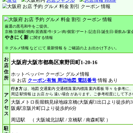
戻る
大阪府内
お店ジャンル
お店情報 Home
厳選の黒毛和牛をご提供。
京橋/京橋駅/焼肉/居酒屋/牛/タン/肉/個室/デート/記念日/誕生日/昼飲み/宴
やきにく新
に関する情報
※ グルメ情報 など にて 最新情報 を ご確認の上 お出かけ下さい。
お
大阪府大阪市都島区東野田町1-20-16
店
住
ホットペッパー クーポン グルメ情報
所
※ お店
クーポン有無 周辺地図 電話番号
情報 あり
行き方
は、地図 交通案内 交通標識 案内標識 案内看板 等々 を参考に
周辺 駅情報 は お店 から 遠い場合 があります。ご参考程度にして下さ
ア
ク
大阪メトロ長堀鶴見緑地線京橋(大阪)駅1出口より徒歩約3
セ
阪)駅京阪片町口より徒歩約6分
ス
周辺駅 （ 大阪城北詰駅 / 京橋駅 / 南森町駅 ）
駐