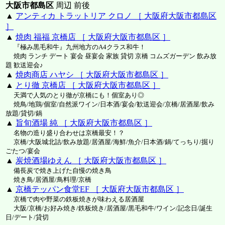
大阪市都島区
周辺 前後
▲
アンティカ トラットリア クロノ ［ 大阪府大阪市都島区
］
▲
焼肉 福福 京橋店 ［ 大阪府大阪市都島区 ］
『極み黒毛和牛』九州地方のA4クラス和牛！
焼肉 ランチ デート 宴会 昼宴会 家族 貸切 京橋 コムズガーデン 飲み放
題 歓送迎会♪
▲
焼肉商店 ハヤシ ［ 大阪府大阪市都島区 ］
▲
とり徹 京橋店 ［ 大阪府大阪市都島区 ］
天満で人気のとり徹が京橋にも！個室あり◎
焼鳥/地鶏/個室/自然派ワイン/日本酒/宴会/歓送迎会/京橋/居酒屋/飲み
放題/貸切/鍋
▲
旨旬酒場 純 ［ 大阪府大阪市都島区 ］
名物の造り盛り合わせは京橋最安！？
京橋/大阪城北詰/飲み放題/居酒屋/海鮮/魚介/日本酒/鍋/てっちり/掘り
ごたつ/宴会
▲
炭焼酒場ゆえん ［ 大阪府大阪市都島区 ］
備長炭で焼き上げた自慢の焼き鳥
焼き鳥/居酒屋/鳥料理/京橋
▲
京橋テッパン食堂EF ［ 大阪府大阪市都島区 ］
京橋で肉や野菜の鉄板焼きが味わえる居酒屋
大阪/京橋/お好み焼き/鉄板焼き/居酒屋/黒毛和牛/ワイン/記念日/誕生
日/デート/貸切