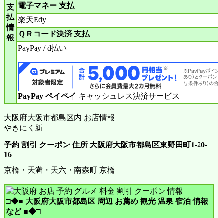
電子マネー 支払
支
払
楽天Edy
情
ＱＲコード決済 支払
報
PayPay / d払い
PayPay ペイペイ
キャッシュレス決済サービス
大阪府大阪市都島区内 お店情報
やきにく新
予約 割引 クーポン 住所 大阪府大阪市都島区東野田町1-20-
16
京橋・天満・天六・南森町 京橋
□◆■ 大阪府大阪市都島区 周辺 お薦め 観光 温泉 宿泊 情報
など ■◆□