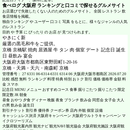
食べログ 大阪府 ランキングと口コミで探せるグルメサイト
お店選びで失敗したくない人のためのグルメサイト。 全国 レストラン 飲
食店情報を掲載。
独自ランキング や ユーザー 口コミ 写真 をもとに、様々なジャンルの人気
のレストラン
目的 や 予算 に ぴったり の お店 が 見つけられます。
やきにく新
厳選の黒毛和牛をご提供。
京橋 京橋駅 焼肉 居酒屋 牛 タン 肉 個室 デート 記念日 誕生
日 昼飲み 宴会
大阪府大阪市都島区東野田町1-20-16
京橋・天満・天六・南森町 京橋
管理番号： 27 6331 06-6314-6331 6314 06 大阪府大阪市都島区 2026.07.20
比較 感想 無料 ランキング 料理 特典 特別 おトク 割引 価格 価格帯 金額 料
金 スマホ
記念日 MENU メニュー おすすめコース 食事 掘りごたつ 掘りこたつ 限定
限定数 JR 朝食
昼食 おやつ 夕食 ディナー 晩飯 夜食 ブランチ 飲み会 同窓会 女子会 大人
の男 飲み会 誕生日
割引チケット 割引券 優待券 クーポン券 店内 外観 個室 設備
キャッシュレス決済 大阪府キャンペーン 大阪府ウルトラキャンペーン マ
イクロツーリズム
大阪府観光案内所 観光ナビ 観光NAVI 観光協会 大阪府観光施設 大阪府観