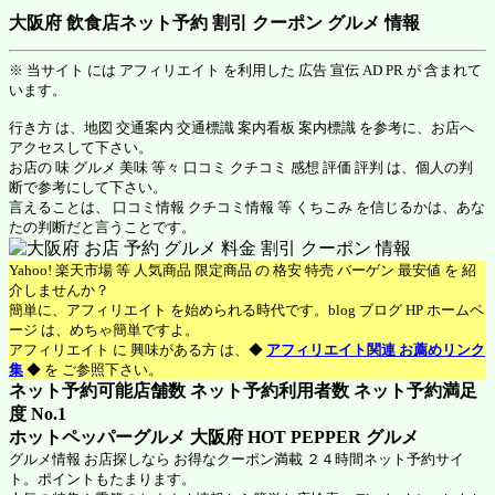
大阪府 飲食店ネット予約 割引 クーポン グルメ 情報
※ 当サイト には アフィリエイト を利用した 広告 宣伝 AD PR が 含まれて
います。
行き方 は、地図 交通案内 交通標識 案内看板 案内標識 を参考に、お店へ
アクセスして下さい。
お店の 味 グルメ 美味 等々 口コミ クチコミ 感想 評価 評判 は、個人の判
断で参考にして下さい。
言えることは、 口コミ情報 クチコミ情報 等 くちこみ を信じるかは、あな
たの判断だと言うことです。
Yahoo! 楽天市場 等 人気商品 限定商品 の 格安 特売 バーゲン 最安値 を 紹
介しませんか？
簡単に、アフィリエイト を始められる時代です。blog ブログ HP ホームペ
ージ は、めちゃ簡単ですよ。
アフィリエイト に 興味がある方 は、◆
アフィリエイト関連 お薦めリンク
集
◆ を ご参照下さい。
ネット予約可能店舗数 ネット予約利用者数 ネット予約満足
度 No.1
ホットペッパーグルメ 大阪府
HOT PEPPER グルメ
グルメ情報 お店探しなら お得なクーポン満載 ２４時間ネット予約サイ
ト。ポイントもたまります。