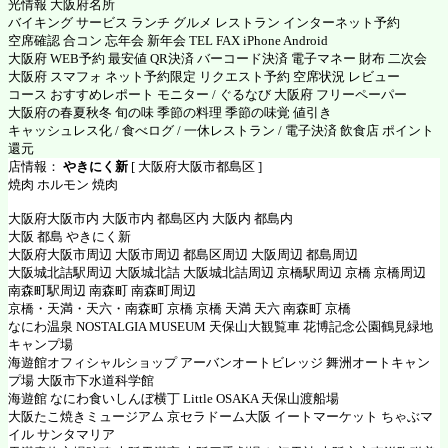
光情報 大阪府名所
バイキング サービス ランチ グルメ レストラン インターネット予約
空席確認 合コン 忘年会 新年会 TEL FAX iPhone Android
大阪府 WEB予約 最安値 QR決済 バーコード決済 電子マネー 財布 二次会
大阪府 スマフォ ネット予約限定 リクエスト予約 空席状況 レビュー
コース おすすめレポート モニター / ぐるなび 大阪府 フリーペーパー
大阪府の春夏秋冬 旬の味 季節の料理 季節の味覚 値引き
キャッシュレス化 / 食べログ / 一休レストラン / 電子決済 飲食店 ポイント
還元
店情報：
やきにく新
[ 大阪府大阪市都島区 ]
焼肉 ホルモン 焼肉
大阪府大阪市内 大阪市内 都島区内 大阪内 都島内
大阪 都島 やきにく新
大阪府大阪市周辺 大阪市周辺 都島区周辺 大阪周辺 都島周辺
大阪城北詰駅周辺 大阪城北詰 大阪城北詰周辺 京橋駅周辺 京橋 京橋周辺
南森町駅周辺 南森町 南森町周辺
京橋・天満・天六・南森町 京橋 京橋 天満 天六 南森町 京橋
なにわ温泉 NOSTALGIA MUSEUM 天保山大観覧車 花博記念公園鶴見緑地
キャンプ場
海遊館オフィシャルショップ アーバンオートビレッジ 舞洲オートキャン
プ場 大阪市下水道科学館
海遊館 なにわ食いしんぼ横丁 Little OSAKA 天保山渡船場
大阪たこ焼きミュージアム 京セラドーム大阪 イートマーケット ちゃぶマ
イル サンタマリア