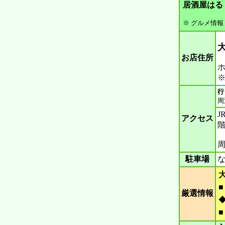
居酒屋はる
※ グルメ情報
お店住所
ホ
※
行
周
アクセス
周
駐車場
な
厳選情報