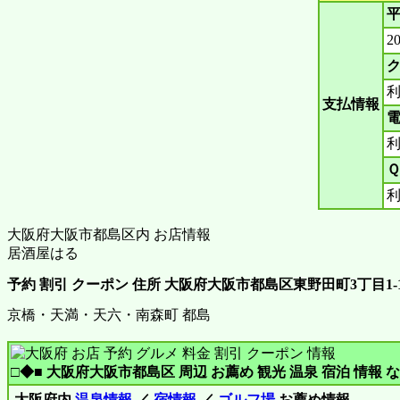
平
2
ク
支払情報
電
Ｑ
大阪府大阪市都島区内 お店情報
居酒屋はる
予約 割引 クーポン 住所 大阪府大阪市都島区東野田町3丁目1-1
京橋・天満・天六・南森町 都島
□◆■ 大阪府大阪市都島区 周辺 お薦め 観光 温泉 宿泊 情報 な
大阪府内
温泉情報
／
宿情報
／
ゴルフ場
お薦め情報