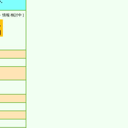
い。
ウント 情報 検討中 ]