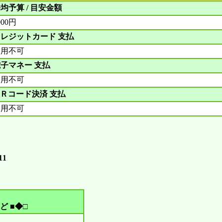
均予算 / 目安金額
000円
レジットカード 支払
利用不可
子マネー 支払
利用不可
Ｒコード決済 支払
利用不可
1
ど ■◆□