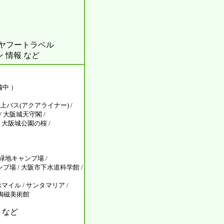
ル ヤフートラベル
ン 情報 など
備中 ）
上バス(アクアライナー) /
 大阪城天守閣 /
大阪城公園の桜 /
見緑地キャンプ場 /
場 / 大阪市下水道科学館 /
イル / サンタマリア /
洋陶磁美術館
 など