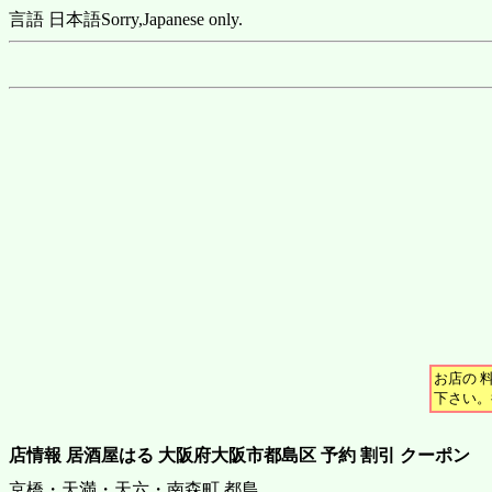
言語 日本語
Sorry,Japanese only.
お店の 
下さい。
店情報 居酒屋はる 大阪府大阪市都島区 予約 割引 クーポン
京橋・天満・天六・南森町 都島