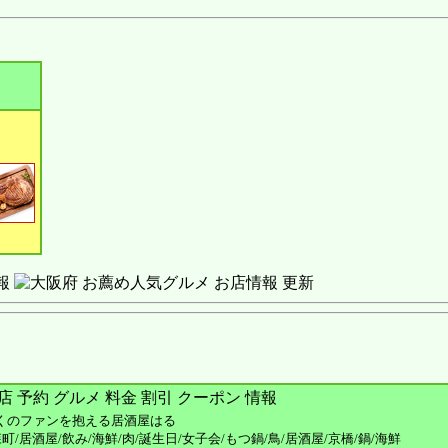
報
くのファンを抱える居酒屋はる
町/居酒屋/飲み/海鮮/肉/誕生日/女子会/もつ鍋/鳥/居酒屋/京橋/鍋/海鮮