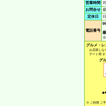
営業時間
月
お問合せ
昼
定休日
0
電話番号
グルメ・レ
お店探しなら 
デート用 オシ
グル
■
※ ご利用 ご