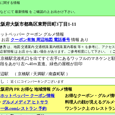
に関する情報
 など にて 最新情報 を ご確認の上 お出かけ下さい。
大阪府大阪市都島区東野田町3丁目1-11
ットペッパー クーポン グルメ情報
 お店
クーポン有無 周辺地図 電話番号
情報 あり
き方
は、地図 交通案内 交通標識 案内標識 案内看板 等々 を参考に、アクセ
辺 駅情報 は お店 から 遠い場合 があります。ご参考程度にして下さい。 （
JR京橋駅北改札口を出てすぐ左手にあるワッフルのマネケンと
階段をあがり左へ40ｍ直進。緑色の屋根が目印
辺駅 （ 京橋駅 / 天満駅 / 南森町駅 ）
し ：
近くにコインパーキングございます
大阪府内 PR お得な 地域情報 グルメ情報
■
ホットペッパー クーポン情報
お得なクーポン・グルメ情
◆
グルメメディア ヒトサラ
料理人の顔が見えるグルメ
■
一休.comレストラン 予約
ワンランク上 の レストラ