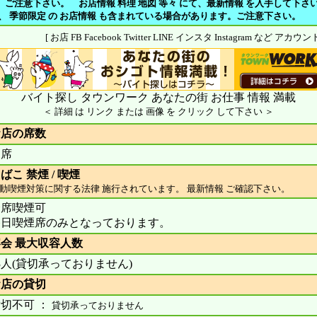
注意下さい。 お店情報 料理 地図 等々 にて、最新情報 を入手して下さ
や、 季節限定 の お店情報 も含まれている場合があります。ご注意下さい。
[ お店 FB Facebook Twitter LINE インスタ Instagram など アカ
バイト探し タウンワーク あなたの街 お仕事 情報 満載
＜ 詳細 は リンク または 画像 を クリック して下さい ＞
お店の席数
1席
ばこ 禁煙 / 喫煙
動喫煙対策に関する法律 施行されています。 最新情報 ご確認下さい。
全席喫煙可
終日喫煙席のみとなっております。
会 最大収容人数
3人(貸切承っておりません)
お店の貸切
切不可 ：
貸切承っておりません