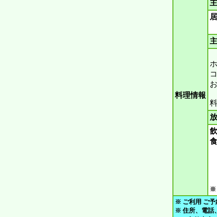
主
主
ホ
コ
料理情報
料
放
飲
食
※
※ ご利用 ご予
※ 住所、電話