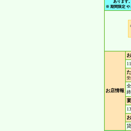
あります。 ご
※ 期間限定 
1
た
受
お店情報
宴
1
貸