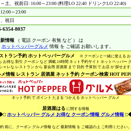
～土、祝前日: 16:00～23:00 (料理LO 22:40 ドリンクLO 22:40)
12:00～23:00
日、祝日
6-6354-8037
最新情報
（ 電話 クーポン 有無 など ） は
※
ホットペッパーグルメ
情報 を ご確認 お願いします。
ストラン予約 ホットペッパーグルメ
※ クーポンと一緒に使える お
お得な 割引 クーポン など 満載 24時間 ネット予約サイト ホットペッパー 
ャレな レストラン から 宴会用 居酒屋 まで 目的 予算別 で お店 が 探せま
メ情報 レストラン 居酒屋 ネット予約 クーポン検索 HOT PEP
ネット予約 で ポイント たまる つかえる ホットペッパー グルメ
居酒屋はる
に関する情報
◆□
ホットペッパー グルメ お得な クーポン情報 グルメ情報
□
予約 前に、クーポン グルメ情報 など 最新情報 を ご確認の上 ご利用ください