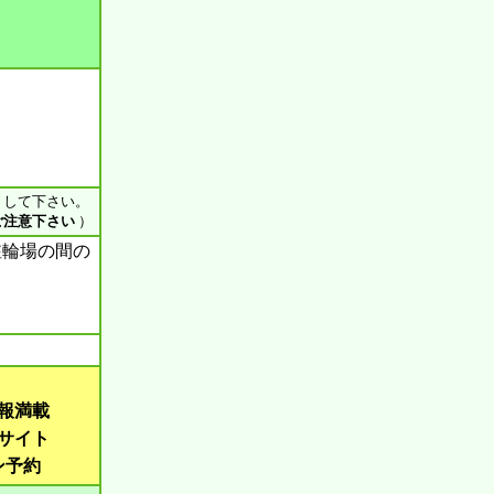
ス して下さい。
ご注意下さい
）
駐輪場の間の
報満載
サイト
ン予約