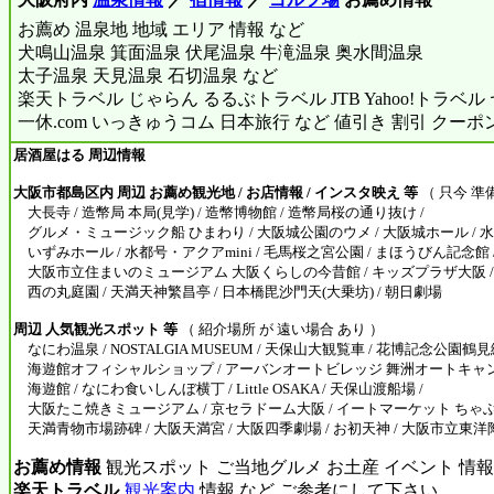
お薦め 温泉地 地域 エリア 情報 など
犬鳴山温泉 箕面温泉 伏尾温泉 牛滝温泉 奥水間温泉
太子温泉 天見温泉 石切温泉 など
楽天トラベル じゃらん るるぶトラベル JTB Yahoo!トラベ
一休.com いっきゅうコム 日本旅行 など 値引き 割引 クーポ
居酒屋はる 周辺情報
大阪市都島区内 周辺 お薦め観光地 / お店情報 / インスタ映え 等
（ 只今 準
大長寺 / 造幣局 本局(見学) / 造幣博物館 / 造幣局桜の通り抜け /
グルメ・ミュージック船 ひまわり / 大阪城公園のウメ / 大阪城ホール / 水
いずみホール / 水都号・アクアmini / 毛馬桜之宮公園 / まほうびん記念館 /
大阪市立住まいのミュージアム 大阪くらしの今昔館 / キッズプラザ大阪 / 
西の丸庭園 / 天満天神繁昌亭 / 日本橋毘沙門天(大乗坊) / 朝日劇場
周辺 人気観光スポット 等
（ 紹介場所 が 遠い場合 あり ）
なにわ温泉 / NOSTALGIA MUSEUM / 天保山大観覧車 / 花博記念公園鶴
海遊館オフィシャルショップ / アーバンオートビレッジ 舞洲オートキャンプ
海遊館 / なにわ食いしんぼ横丁 / Little OSAKA / 天保山渡船場 /
大阪たこ焼きミュージアム / 京セラドーム大阪 / イートマーケット ちゃぶマ
天満青物市場跡碑 / 大阪天満宮 / 大阪四季劇場 / お初天神 / 大阪市立東
お薦め情報
観光スポット ご当地グルメ お土産 イベント 情報
楽天トラベル
観光案内
情報 など ご参考にして下さい。