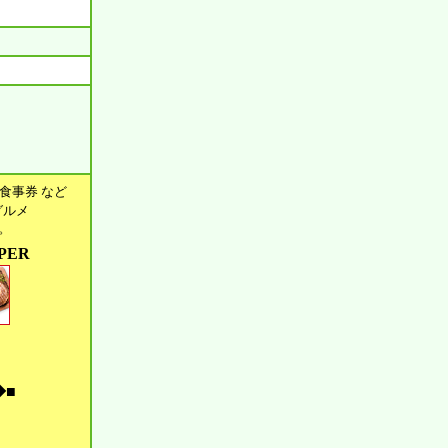
食事券 など
グルメ
す。
PER
◆■
。