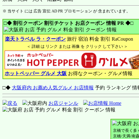
※ 当サイト には 広告 宣伝 AD PR プロモーション が 含まれています。
□◆ 割引クーポン 割引チケット お店クーポン 情報 PR ◆□
楽天トラベル ラ・クーポン
旅行 宿泊 料金 割引 RaCoupon
＜ 詳細 は リンク または 画像 を クリック して下さい ＞
ホットペッパー グルメ 大阪
お得なクーポン・グルメ情報
□◆
大阪府内 お薦め人気グルメ お店情報
予約 ランキング 情
戻る
大阪府内
お店ジャンル
お店情報 Home
京橋で長く多
京橋/天満/南森