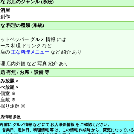
な お店のジャンル (系統)
居酒屋
創作
な 料理の種類 (系統)
ットペッパー グルメ 情報 には
ース 料理 ドリンク など
お店の
主な料理メニュー
など 紹介 あり
理 店内外観 など 写真 紹介 あり
題 有無 / お席・設備 等
み放題 ×
べ放題 ×
個室 ※
座敷 ※
掘り炬燵 ※
 店情報 参照
約 前に グルメ情報 など にて お店 最新情報 を ご確認ください。
、営業日、定休日、料理情報 等 は、この情報 作成時 から、変更になってい