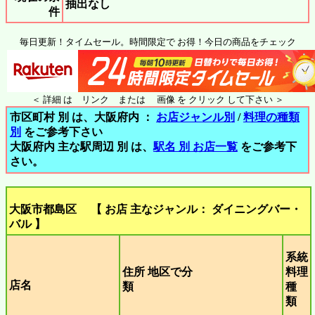
抽出なし
件
毎日更新！タイムセール。時間限定で お得！今日の商品をチェック
＜ 詳細 は リンク または 画像 を クリック して下さい ＞
市区町村 別 は、大阪府内 ：
お店ジャンル別
/
料理の種類
別
をご参考下さい
大阪府内 主な駅周辺 別 は、
駅名 別 お店一覧
をご参考下
さい。
大阪市都島区 【 お店 主なジャンル： ダイニングバー・
バル 】
系統
住所 地区で分
料理
店名
類
種
類