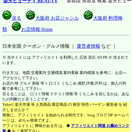
楽天ビューティ BEAUTY
美容院 美容室 検索 楽天ビュ
戻る
大阪府 お店ジャンル
大阪府 料理種
類
お店情報 Home
日本全国 クーポン・グルメ情報 ｜
運営者情報
など ｜
※ 当サイト には アフィリエイト を利用した 広告 宣伝 AD PR が 含まれて
います。
行き方 は、地図 交通案内 交通標識 案内看板 案内標識 を参考に、お店へ
アクセスして下さい。
お店の 味 グルメ 美味 等々 口コミ くちこみ 感想 評価 評判 は、個人の判
断で参考にして下さい。
言えることは、 口コミ情報 クチコミ情報 等 くちこみ を信じるかは、あな
たの判断だと言うことです。
Yahoo! 楽天市場 等 人気商品 限定商品 の 格安 特売 バーゲン 最安値 を 紹
介しませんか？
簡単に、アフィリエイト を始められる時代です。blog ブログ HP ホームペ
ージ は、めちゃ簡単ですよ。
アフィリエイト に 興味がある方 は、◆
アフィリエイト関連 お薦めリンク
集
◆ を ご参照下さい。