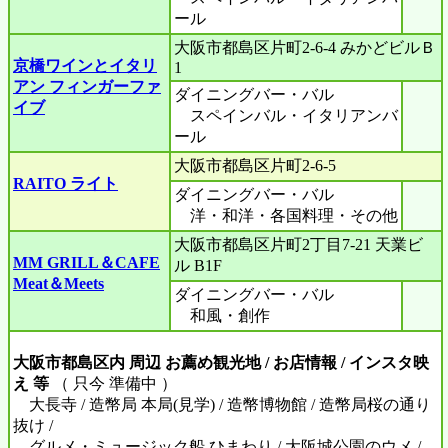
ール
大阪市都島区片町2-6-4 みかどビルＢ
京橋ワインとイタリ
1
アン フィンガーファ
ダイニングバー・バル
イブ
スペインバル・イタリアンバ
ール
大阪市都島区片町2-6-5
RAITO ライト
ダイニングバー・バル
洋・和洋・各国料理・その他
大阪市都島区片町2丁目7-21 天業ビ
MM GRILL＆CAFE
ル B1F
Meat＆Meets
ダイニングバー・バル
和風・創作
大阪市都島区内 周辺 お薦め観光地 / お店情報 / インスタ映
え 等
（ 只今 準備中 ）
大長寺 / 造幣局 本局(見学) / 造幣博物館 / 造幣局桜の通り
抜け /
グルメ・ミュージック船 ひまわり / 大阪城公園のウメ /