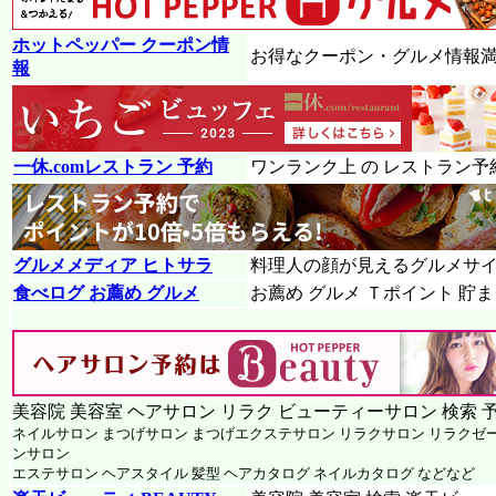
ホットペッパー クーポン情
お得なクーポン・グルメ情報
報
一休.comレストラン 予約
ワンランク上 の レストラン予
グルメメディア ヒトサラ
料理人の顔が見えるグルメサ
食べログ お薦め グルメ
お薦め グルメ Ｔポイント 貯
美容院 美容室 ヘアサロン リラク ビューティーサロン 検索 
ネイルサロン まつげサロン まつげエクステサロン リラクサロン リラクゼ
ンサロン
エステサロン ヘアスタイル 髪型 ヘアカタログ ネイルカタログ などなど