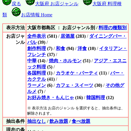
戻る
大阪府 お店ジャンル
大阪府 料理種
類
お店情報 Home
表示方法
大阪市都島区 ： お店ジャンル別 /
料理の種類別
お店ジャ
全件表示
(581)
/
居酒屋
(283)
/
ダイニングバー・
ンル
バル
(39)
/
創作料理
(7)
/
和食
(94)
/
洋食
(10)
/
イタリアン・
フレンチ
(37)
/
中華
(14)
/
焼肉・ホルモン
(51)
/
アジア・エスニ
ック料理
(5)
/
各国料理
(1)
/
カラオケ・パーティ
(11)
/
バー・
カクテル
(41)
/
ラーメン
(6)
/
カフェ・スイーツ
(30)
/
その他グ
ルメ
(7)
/
お好み焼き・もんじゃ
(16)
/
韓国料理
(12)
※ 表示方法 お店のジャンル を選択すると、抽出条件は、
解除されます。
抽出条件
抽出なし
/
飲み放題
/
食べ放題
現在の条