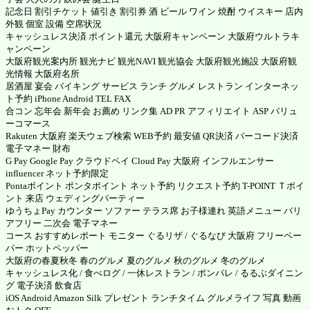
記念日 割引チケット 値引き 割引券 酒 ビール ワイン 焼酎 ウイスキー 店内
外観 個室 設備 空席状況
キャッシュレス決済 ポイント還元 大阪府キャンペーン 大阪府ウルトラキ
ャンペーン
大阪府観光案内所 観光ナビ 観光NAVI 観光協会 大阪府観光施設 大阪府観
光情報 大阪府名所
居酒屋 宴会 バイキング サービス ランチ グルメ レストラン インターネッ
ト予約 iPhone Android TEL FAX
合コン 忘年会 新年会 お薦め リンク集 AD PR アフィリエイト ASP
バリュ
ーコマース
Rakuten 大阪府
楽天ウェブ検索
WEB予約 最安値 QR決済 バーコード決済
電子マネー 財布
G Pay
Google Pay
クラウドペイ
Cloud Pay
大阪府 インフルエンサー
influencer ネット予約限定
Pontaポイント ポンタポイント
ネット予約 リクエスト予約
T-POINT Ｔポイ
ント
来店 ウェディングパーティー
ゆうちょPay カウンター ソファー テラス席 お子様連れ 英語メニュー バリ
アフリー 二次会 電子マネー
コース おすすめレポート モニター ぐるリザ / ぐるなび 大阪府 フリーペー
パー ホットペッパー
大阪府の春夏秋冬 春のグルメ 夏のグルメ 秋のグルメ 冬のグルメ
キャッシュレス化 / 食べログ / 一休レストラン / ポンパレ / るるぶダイニン
グ 電子決済 飲食店
iOS Android Amazon Silk プレゼント ランチタイム グルメライフ 写真 動画