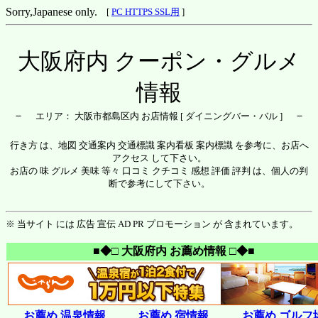
Sorry,Japanese only.
[
PC HTTPS SSL用
]
大阪府内 クーポン・グルメ
情報
－
－
エリア： 大阪市都島区内 お店情報 [ ダイニングバー・バル ]
行き方 は、地図 交通案内 交通標識 案内看板 案内標識 を参考に、お店へ
アクセス して下さい。
お店の 味 グルメ 美味 等々 口コミ クチコミ 感想 評価 評判 は、個人の判
断で参考にして下さい。
※ 当サイト には 広告 宣伝 AD PR プロモーション が 含まれています。
■◆□ 大阪府内 お薦め情報 □◆■
お薦め 温泉情報
お薦め 宿情報
お薦め ゴルフ