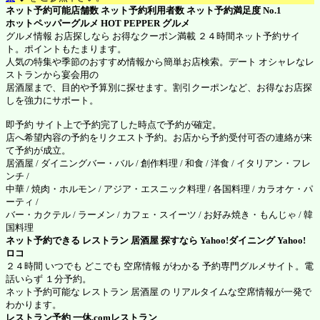
ネット予約可能店舗数 ネット予約利用者数 ネット予約満足度 No.1
ホットペッパーグルメ
HOT PEPPER グルメ
グルメ情報 お店探しなら お得なクーポン満載 ２４時間ネット予約サイ
ト。ポイントもたまります。
人気の特集や季節のおすすめ情報から簡単お店検索。デート オシャレなレ
ストランから宴会用の
居酒屋まで、目的や予算別に探せます。割引クーポンなど、お得なお店探
しを強力にサポート。
即予約 サイト上で予約完了した時点で予約が確定。
店へ希望内容の予約をリクエスト予約。お店から予約受付可否の連絡が来
て予約が成立。
居酒屋 / ダイニングバー・バル / 創作料理 / 和食 / 洋食 / イタリアン・フレ
ンチ /
中華 / 焼肉・ホルモン / アジア・エスニック料理 / 各国料理 / カラオケ・パ
ーティ /
バー・カクテル / ラーメン / カフェ・スイーツ / お好み焼き・もんじゃ / 韓
国料理
ネット予約できる レストラン 居酒屋 探すなら Yahoo!ダイニング
Yahoo!
ロコ
２４時間 いつでも どこでも 空席情報 がわかる 予約専門グルメサイト。電
話いらず １分予約。
ネット予約可能な レストラン 居酒屋 の リアルタイムな空席情報が一発で
わかります。
レストラン予約
一休.comレストラン