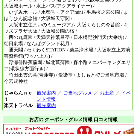
大阪城ホール / 水上バス(アクアライナー) /
いずみホール / 水都号・アクアmini / 毛馬桜之宮公園 / ま
ほうびん記念館 / 大阪城天守閣 /
大阪市立住まいのミュージアム 大阪くらしの今昔館 / キ
ッズプラザ大阪 / 大阪城公園の桜 /
西の丸庭園 / 天満天神繁昌亭 / 日本橋毘沙門天(大乗坊) /
朝日劇場 / なんばグランド花月 /
通天閣 / わくわくSTATION / 柴島浄水場 / 大阪府立上方演
芸資料館(ワッハ上方) /
浮瀬俳跡蕉蕪園 / 城北菖蒲園 / 森小路ミニパーキングエリ
ア(環状線方面行き) /
竹田出雲の墓(青蓮寺) / 愛染堂 / よしもと47ご当地市場 /
今宮戎神社
じゃらんｎｅ
観光案内
／
ご当地グルメ
／
お土産
／
イベ
ｔ
ント情報
楽天トラベル
観光案内
お店の クーポン・グルメ情報 口コミ情報