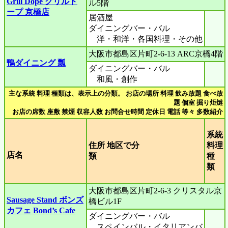
Grill Dope グリルド
ル5階
ープ 京橋店
居酒屋
ダイニングバー・バル
洋・和洋・各国料理・その他
大阪市都島区片町2-6-13 ARC京橋4階
鴨ダイニング 瓢
ダイニングバー・バル
和風・創作
主な系統 料理 種類は、表示上の分類。 お店の場所 料理 飲み放題 食べ放
題 個室 掘り炬燵
お店の席数 座敷 禁煙 収容人数 お問合せ時間 定休日 電話 等々 多数紹介
系統
住所 地区で分
料理
店名
類
種
類
大阪市都島区片町2-6-3 クリスタル京
Sausage Stand ボンズ
橋ビル1F
カフェ Bond’s Cafe
ダイニングバー・バル
スペインバル・イタリアンバ