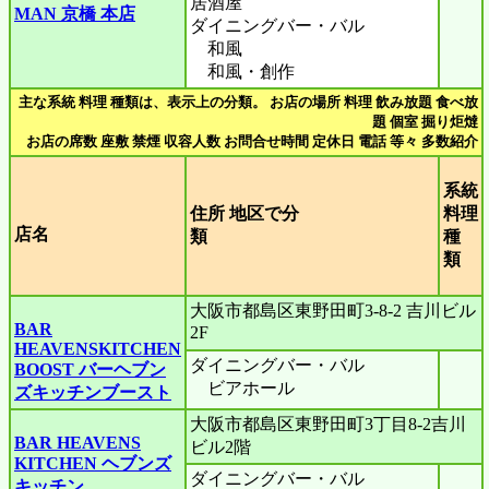
居酒屋
MAN 京橋 本店
ダイニングバー・バル
和風
和風・創作
主な系統 料理 種類は、表示上の分類。 お店の場所 料理 飲み放題 食べ放
題 個室 掘り炬燵
お店の席数 座敷 禁煙 収容人数 お問合せ時間 定休日 電話 等々 多数紹介
系統
住所 地区で分
料理
店名
類
種
類
大阪市都島区東野田町3-8-2 吉川ビル
BAR
2F
HEAVENSKITCHEN
ダイニングバー・バル
BOOST バーヘブン
ビアホール
ズキッチンブースト
大阪市都島区東野田町3丁目8-2吉川
BAR HEAVENS
ビル2階
KITCHEN ヘブンズ
ダイニングバー・バル
キッチン