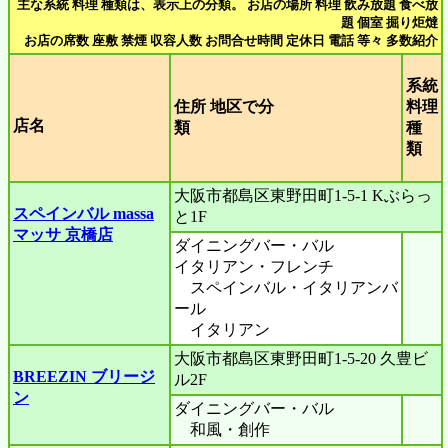
主な系統 料理 種類は、表示上の分類。 お店の場所 料理 飲み放題 食べ放
題 個室 掘り炬燵
お店の席数 座敷 禁煙 収容人数 お問合せ時間 定休日 電話 等々 多数紹介
系統
住所 地区で分
料理
店名
類
種
類
大阪市都島区東野田町1-5-1 Kぶらっ
スペインバル massa
と1F
マッサ 京橋店
ダイニングバー・バル
イタリアン・フレンチ
スペインバル・イタリアンバ
ール
イタリアン
大阪市都島区東野田町1-5-20 久豊ビ
BREEZIN ブリージ
ル2F
ン
ダイニングバー・バル
和風・創作