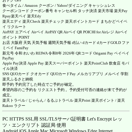
おトク OFF
食べタイム
/
Amazon クーポン
/ Yahoo!ダイニング キャッシュレス
クーポンコード クーポン番号 キャンセル料 タッチ決済
楽天市場
楽天Pay
Rpay
楽天ペイ
楽天Edy
楽天エディ
楽天Check
楽天チェック
楽天ポイントカード まちかどペイペ
イ リクルート
AirPAY エアペイ
Airペイ
AirPAY QR
Airペイ QR
POICHI for Airレジ
Airペイ
ポイント POINT
お店 大阪府 天気 天気予報 週間天気予報 d払い dカード dカードGOLD ファ
ミペイ FamiPay
新元号 令和 れいわ REIWA 令和8年 2026年 QRコード
Origami Pay
ペイペイ
PayPay
Apple Pay決済
Apple Pay
楽天スーパーポイント
楽天PointClub
飲食店 モバ
イル決済
SNS QUOカード クオカード
QUOカードPay
メルカリアプリ
メルペイ
学割
楽天ふるさと納税
即予約 予約完了した時点でご予約が確定。
希望内容のご予約を リクエスト予約 。予約受付可否の連絡が来て予約が
成立。
楽天トラベル
/
じゃらん
/
るるぷトラベル
楽天Point
楽天ポイント
/ 楽天
Rakoo ラクー
PC HTTPS SSL用 SSL/TLSサーバ証明書 Let's Encrypt レッ
ツ・エンクリプト 認証局 使用
Android iOS Apple Mac Microsoft Windows Edge Internet