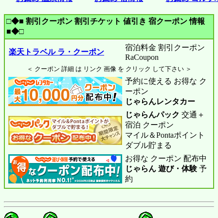
□◆■ 割引クーポン 割引チケット 値引き 宿クーポン 情報
■◆□
宿泊料金 割引クーポン
楽天トラベル ラ・クーポン
RaCoupon
＜ クーポン 詳細 は リンク 画像 を クリック して下さい ＞
予約に使える お得な ク
ーポン
じゃらんレンタカー
じゃらんパック
交通＋
宿泊 クーポン
マイル＆Pontaポイント
ダブル貯まる
お得な クーポン 配布中
じゃらん 遊び・体験
予
約