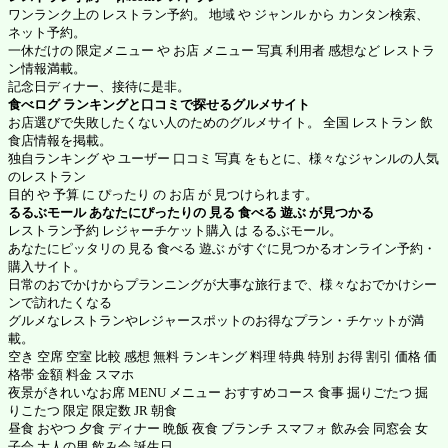
ワンランク上の レストラン予約。 地域 や ジャンル から カンタン検索、
ネット予約。
一休だけの 限定メニュー や お店 メニュー 写真 利用者 感想など レストラ
ン情報満載。
記念日ディナー、接待に是非。
食べログ
ランキングと口コミで探せるグルメサイト
お店選びで失敗したくない人のためのグルメサイト。 全国 レストラン 飲
食店情報を掲載。
独自ランキング や ユーザー 口コミ 写真 をもとに、様々なジャンルの人気
のレストラン
目的 や 予算 に ぴったり の お店 が 見つけられます。
るるぶモール
あなたにぴったりの 見る 食べる 遊ぶ が見つかる
レストラン予約 レジャーチケット購入 は るるぶモール。
あなたにピッタリの 見る 食べる 遊ぶ がすぐに見つかるオンライン予約・
購入サイト。
日常のおでかけからプランニングが大事な旅行まで、様々なおでかけシー
ンで訪れたくなる
グルメなレストランやレジャースポットのお得なプラン・チケットが満
載。
空き 空席 空室 比較 感想 無料 ランキング 料理 特典 特別 お得 割引 価格 価
格帯 金額 料金 スマホ
夜景がきれいなお席 MENU メニュー おすすめコース 食事 掘りごたつ 掘
りこたつ 限定 限定数 JR 朝食
昼食 おやつ 夕食 ディナー 晩飯 夜食 ブランチ スマフォ 飲み会 同窓会 女
子会 大人の男 飲み会 誕生日