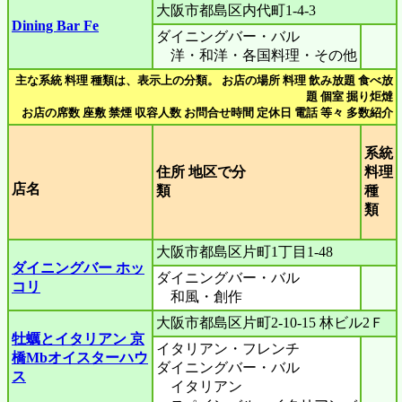
大阪市都島区内代町1-4-3
Dining Bar Fe
ダイニングバー・バル
洋・和洋・各国料理・その他
主な系統 料理 種類は、表示上の分類。 お店の場所 料理 飲み放題 食べ放
題 個室 掘り炬燵
お店の席数 座敷 禁煙 収容人数 お問合せ時間 定休日 電話 等々 多数紹介
系統
住所 地区で分
料理
店名
類
種
類
大阪市都島区片町1丁目1-48
ダイニングバー ホッ
ダイニングバー・バル
コリ
和風・創作
大阪市都島区片町2-10-15 林ビル2Ｆ
牡蠣とイタリアン 京
イタリアン・フレンチ
橋Mbオイスターハウ
ダイニングバー・バル
ス
イタリアン