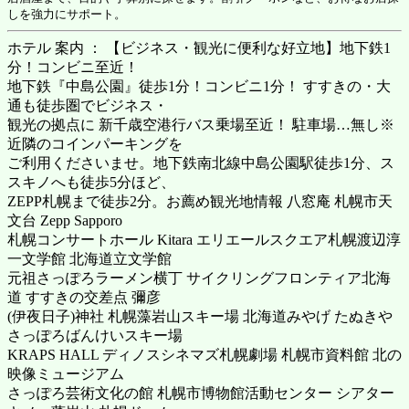
しを強力にサポート。
ホテル 案内 ： 【ビジネス・観光に便利な好立地】地下鉄1
分！コンビニ至近！
地下鉄『中島公園』徒歩1分！コンビニ1分！ すすきの・大
通も徒歩圏でビジネス・
観光の拠点に 新千歳空港行バス乗場至近！ 駐車場…無し※
近隣のコインパーキングを
ご利用くださいませ。地下鉄南北線中島公園駅徒歩1分、ス
スキノへも徒歩5分ほど、
ZEPP札幌まで徒歩2分。お薦め観光地情報 八窓庵 札幌市天
文台 Zepp Sapporo
札幌コンサートホール Kitara エリエールスクエア札幌渡辺淳
一文学館 北海道立文学館
元祖さっぽろラーメン横丁 サイクリングフロンティア北海
道 すすきの交差点 彌彦
(伊夜日子)神社 札幌藻岩山スキー場 北海道みやげ たぬきや
さっぽろばんけいスキー場
KRAPS HALL ディノスシネマズ札幌劇場 札幌市資料館 北の
映像ミュージアム
さっぽろ芸術文化の館 札幌市博物館活動センター シアター