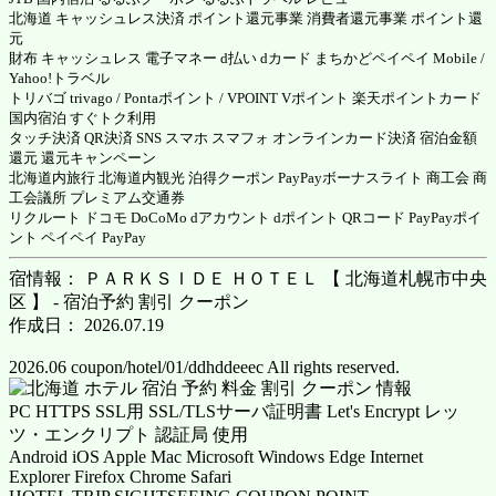
北海道 キャッシュレス決済 ポイント還元事業 消費者還元事業 ポイント還
元
財布 キャッシュレス 電子マネー d払い dカード まちかどペイペイ Mobile /
Yahoo!トラベル
トリバゴ trivago / Pontaポイント / VPOINT Vポイント 楽天ポイントカード
国内宿泊 すぐトク利用
タッチ決済 QR決済 SNS スマホ スマフォ オンラインカード決済 宿泊金額
還元 還元キャンペーン
北海道内旅行 北海道内観光 泊得クーポン PayPayボーナスライト 商工会 商
工会議所 プレミアム交通券
リクルート ドコモ DoCoMo dアカウント dポイント QRコード PayPayポイ
ント ペイペイ PayPay
宿情報： ＰＡＲＫＳＩＤＥ ＨＯＴＥＬ 【 北海道札幌市中央
区 】 - 宿泊予約 割引 クーポン
作成日： 2026.07.19
2026.06 coupon/hotel/01/ddhddeeec All rights reserved.
PC HTTPS SSL用 SSL/TLSサーバ証明書 Let's Encrypt レッ
ツ・エンクリプト 認証局 使用
Android iOS Apple Mac Microsoft Windows Edge Internet
Explorer Firefox Chrome Safari