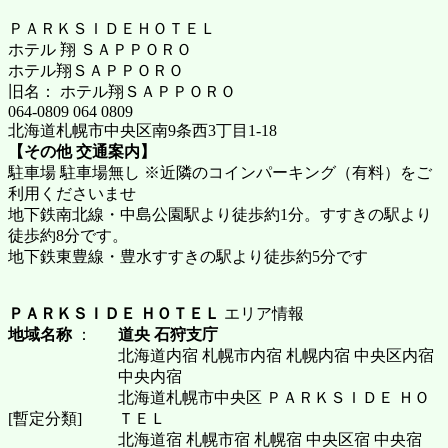
ＰＡＲＫＳＩＤＥＨＯＴＥＬ
ホテル 翔 ＳＡＰＰＯＲＯ
ホテル翔ＳＡＰＰＯＲＯ
旧名： ホテル翔ＳＡＰＰＯＲＯ
064-0809 064 0809
北海道札幌市中央区南9条西3丁目1-18
【その他 交通案内】
駐車場 駐車場無し ※近隣のコインパーキング（有料）をご
利用くださいませ
地下鉄南北線・中島公園駅より徒歩約1分。すすきの駅より
徒歩約8分です。
地下鉄東豊線・豊水すすきの駅より徒歩約5分です
ＰＡＲＫＳＩＤＥ ＨＯＴＥＬ
エリア情報
地域名称
：
道央 石狩支庁
北海道内宿 札幌市内宿 札幌内宿 中央区内宿
中央内宿
北海道札幌市中央区 ＰＡＲＫＳＩＤＥ ＨＯ
[暫定分類]
ＴＥＬ
北海道宿 札幌市宿 札幌宿 中央区宿 中央宿