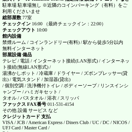
駐車場 駐車場無し ※近隣のコインパーキング（有料）をご
利用くださいませ
総部屋数
77室
チェックイン
16:00 （最終チェックイン：22:00）
チェックアウト
10:00
館内設備
禁煙ルーム / コインランドリー(有料) / 駅から徒歩5分以内
無料インターネット
部屋設備 備品
テレビ / 電話 / インターネット接続(LAN形式) / インターネッ
ト接続(無線LAN形式) /
湯沸かしポット / 冷蔵庫 / ドライヤー / ズボンプレッサー(貸
出) / 電気スタンド / 加湿器(貸出)
/ 個別空調 / 洗浄機付トイレ / ボディーソープ / リンスインシ
ャンプー / ハミガキセット /
タオル / バスタオル / 浴衣 / スリッパ
ファックス FAX番号
011-531-4154
その他 設備 サービス など
クレジットカード 支払
VISA / JCB / American Express / Diners Club / UC / DC / NICOS /
UFJ Card / Master Card /