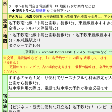
所
クーポン有無 問合せ 電話番号 TEL 地図 行き方 案内 など は
◆
楽天トラベル
宿情報
を ご参照下さい
行き方
は、
地図
交通案内 交通標識 案内看板 案内標識 を参考に、アク
交
地下鉄南北線『中島公園駅』徒歩1分、東豊線豊水すすき
通
空港シャトルバス停留所2分
/
・地下鉄南北線中島公園駅徒歩1分 ・地下鉄東豊線豊水す
地
分・JR札幌駅より
図
タクシーで約10分
[ 宿運営 FB Facebook Twitter LINE インスタ Instagram 
※ 交通、 施設情報 など は、主に 各予約サイト 内容 を 表示 しています。
りません ）
更新のタイミングで、古い場合があります。 最新の情報 は、 各予約サ
ください。
すすきの至近！足回り便利でリーズナブルな料金設定が
公園から徒歩1分。
駐車場利用の際は、電話で駐車場の予約が別途必要です
-
宿
-
泊
施
【ビジネス・観光に便利な好立地】地下鉄1分！コンビニ
設