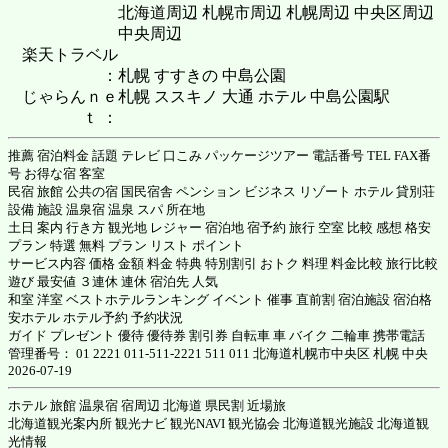
北海道周辺 札幌市周辺 札幌周辺 中央区周辺
中央周辺
楽天トラベル
：
札幌 すすきの 中島公園
じゃらんｎｅ
札幌 ススキノ 大通 ホテル 中島公園駅
ｔ ：
推薦 宿泊料金 話題 テレビ 口こみ パッケージツアー 電話番号 TEL FAX番
号 お得な宿 客室
民宿 旅館 公共の宿 国民宿舎 ペンション ビジネス リゾート ホテル 貸別荘
設備 施設 温泉宿 温泉 スパ 所在地
土日 案内 行き方 観光地 レジャー 宿泊地 宿予約 旅行 空室 比較 感想 格安
プラン 特選 無料 プラン リスト ポイント
サービス内容 価格 金額 料金 特典 特別割引 おトク 料理 料金比較 旅行比較
遊び 最安値 ３連休 連休 宿泊先 人気
和室 洋室 ベストホテルランキング イベント 催事 直前割 宿泊施設 宿泊格
安ホテル ホテル予約 予約状況
ガイド プレゼント 優待 優待券 割引券 自転車 車 バイク 二輪車 携帯電話
管理番号： 01 2221 011-511-2221 511 011 北海道札幌市中央区 札幌 中央
2026-07-19
ホテル 旅館 温泉宿 宿周辺 北海道 県民割 近場旅
北海道観光案内所 観光ナビ 観光NAVI 観光協会 北海道観光施設 北海道観
光情報