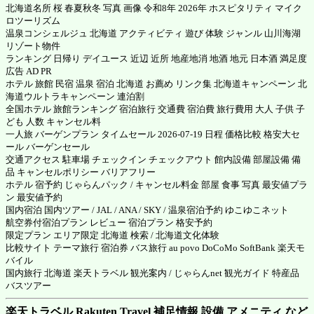
北海道名所 桜 春夏秋冬 写真 画像 令和8年 2026年 ホスピタリティ マイク
ロツーリズム
温泉コンシェルジュ 北海道 アクティビティ 遊び 体験 ジャンル 山川海湖
リゾート物件
ランキング 日帰り デイユース 近辺 近所 地産地消 地酒 地元 日本酒 満足度
広告 AD PR
ホテル 旅館 民宿 温泉 宿泊 北海道 お薦め リンク集 北海道キャンペーン 北
海道ウルトラキャンペーン 連泊割
全国ホテル 旅館ランキング 宿泊旅行 交通費 宿泊費 旅行費用 大人 子供 子
ども 人数 キャンセル料
一人旅 バーゲンプラン タイムセール 2026-07-19 日程 価格比較 格安大セ
ール バーゲンセール
交通アクセス 駐車場 チェックイン チェックアウト 館内設備 部屋設備 備
品 キャンセルポリシー バリアフリー
ホテル 宿予約 じゃらんパック / キャンセル料金 部屋 食事 写真 最安値プラ
ン 最安値予約
国内宿泊 国内ツアー / JAL / ANA / SKY / 温泉宿泊予約 ゆこゆこネット
航空券付宿泊プラン レビュー 宿泊プラン 格安予約
限定プラン エリア限定 北海道 検索 / 北海道文化体験
比較サイト テーマ旅行 宿泊券 バス旅行 au povo DoCoMo SoftBank 楽天モ
バイル
国内旅行 北海道 楽天トラベル 観光案内 / じゃらんnet 観光ガイド 特産品
バスツアー
楽天トラベル Rakuten Travel 補足情報 設備 アメニティ など