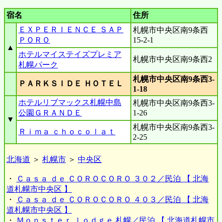
宿名
住所
ＥＸＰＥＲＩＥＮＣＥ ＳＡＰ
札幌市中央区南9条西
ＰＯＲＯ
15-2-1
▲
ホテルマイステイズプレミア
札幌市中央区南9条西2
札幌パーク
札幌市中央区南9条西3-
ＰＡＲＫＳＩＤＥ ＨＯＴＥＬ
1-18
ホテルリブマックス札幌中島
札幌市中央区南9条西3-
公園ＧＲＡＮＤＥ
1-26
▼
札幌市中央区南9条西3-
Ｒｉｍａ ｃｈｏｃｏｌａｔ
2-25
北海道
＞
札幌市
＞
中央区
・
Ｃａｓａ ｄｅ ＣＯＲＯＣＯＲＯ ３０２／民泊 【 北海
道札幌市中央区 】
・
Ｃａｓａ ｄｅ ＣＯＲＯＣＯＲＯ ４０３／民泊 【 北海
道札幌市中央区 】
・
Ｍｏｎｓｔｅｒ ｌｏｄｇｅ 札幌／民泊 【 北海道札幌市