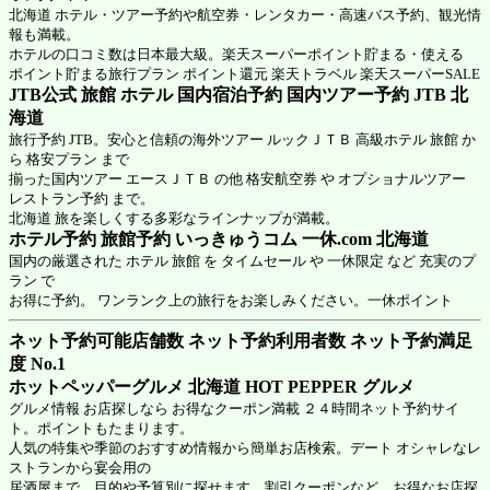
北海道 ホテル・ツアー予約や航空券・レンタカー・高速バス予約、観光情
報も満載。
ホテルの口コミ数は日本最大級。楽天スーパーポイント貯まる・使える
ポイント貯まる旅行プラン ポイント還元 楽天トラベル 楽天スーパーSALE
JTB公式 旅館 ホテル 国内宿泊予約 国内ツアー予約 JTB 北
海道
旅行予約 JTB。安心と信頼の海外ツアー ルックＪＴＢ 高級ホテル 旅館 か
ら 格安プラン まで
揃った国内ツアー エースＪＴＢ の他 格安航空券 や オプショナルツアー
レストラン予約 まで。
北海道 旅を楽しくする多彩なラインナップが満載。
ホテル予約 旅館予約 いっきゅうコム 一休.com 北海道
国内の厳選された ホテル 旅館 を タイムセール や 一休限定 など 充実のプ
ラン で
お得に予約。 ワンランク上の旅行をお楽しみください。一休ポイント
ネット予約可能店舗数 ネット予約利用者数 ネット予約満足
度 No.1
ホットペッパーグルメ 北海道
HOT PEPPER グルメ
グルメ情報 お店探しなら お得なクーポン満載 ２４時間ネット予約サイ
ト。ポイントもたまります。
人気の特集や季節のおすすめ情報から簡単お店検索。デート オシャレなレ
ストランから宴会用の
居酒屋まで、目的や予算別に探せます。割引クーポンなど、お得なお店探