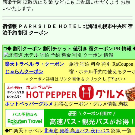
感染予防 拡散防止 対策 など にも ご配慮いただくよう お願
いいたします。
宿情報 ＰＡＲＫＳＩＤＥ ＨＯＴＥＬ 北海道札幌市中央区 宿
泊予約 割引 クーポン
□◆ 割引クーポン 割引チケット 値引き 宿クーポン PR 情報 
楽天トラベル ラ・クーポン
旅行 宿泊 料金 割引 RaCoupon
じゃらんクーポン
宿・ホテル予約で使えるクー
＜ クーポン 詳細 は リンク 画像 を クリック して下さい ＞
ホットペッパーグルメ
お得なクーポン・グルメ情報 満載
◆□ 楽天トラベル
北海道 発着 高速バス 夜行バス
路線 一覧