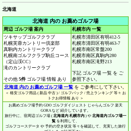
北海道
北海道 内の お薦めゴルフ場
周辺 ゴルフ場 案内
札幌市内
一覧
ツキサップゴルフクラブ
札幌市清田区有明412-5
札幌芙蓉カントリー倶楽部
札幌市清田区有明463-7
真駒内カントリークラブ
札幌市南区常盤200
札幌南ゴルフクラブ駒丘コース
札幌市南区真駒内280
（定山渓CC）
札幌市南区滝野213
滝のカントリークラブ
下記 ゴルフ場 一覧 を ご
その他
5件
ゴルフ場 情報 あり
参照下さい。
北海道 内の お薦めゴルフ場 一覧
を ご参考にして下さい。
＜ 格安ゴルフ用品 ( 新品 中古 ) / ゴルフパック / 売上ランキング 等々 お
トクお得情報 あり ＞
お薦めゴルフ場予約 GDO ゴルフダイジェスト じゃらんゴルフ 楽天
GORA など 紹介しています。
旅行中に、宿周辺ゴルフ場 (
北海道内 札幌市内
) や
北海道内ゴルフ場一
覧
を利用して、
ゴルフコースデータ や 予約の空き状況 等々を確認して、充実した旅行