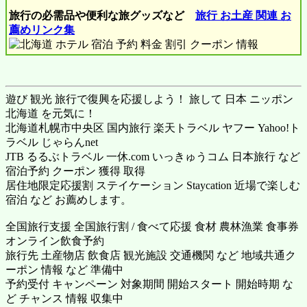
旅行の必需品や便利な旅グッズなど
旅行 お土産 関連 お
薦めリンク集
遊び 観光 旅行で復興を応援しよう！ 旅して 日本 ニッポン
北海道 を元気に！
北海道札幌市中央区 国内旅行
楽天トラベル
ヤフー Yahoo!ト
ラベル
じゃらんnet
JTB るるぶトラベル 一休.com いっきゅうコム 日本旅行 など
宿泊予約 クーポン 獲得 取得
居住地限定応援割 ステイケーション Staycation 近場で楽しむ
宿泊 など お薦めします。
全国旅行支援 全国旅行割 / 食べて応援 食材 農林漁業 食事券
オンライン飲食予約
旅行先 土産物店 飲食店 観光施設 交通機関 など 地域共通ク
ーポン 情報 など 準備中
予約受付 キャンペーン 対象期間 開始スタート 開始時期 な
ど チャンス 情報 収集中