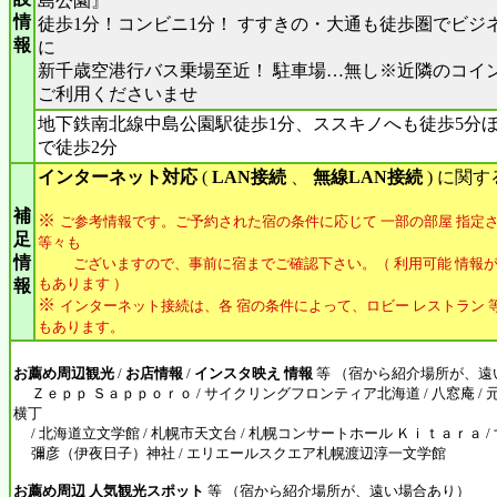
島公園』
情
徒歩1分！コンビニ1分！ すすきの・大通も徒歩圏でビジ
報
に
新千歳空港行バス乗場至近！ 駐車場…無し※近隣のコイ
ご利用くださいませ
地下鉄南北線中島公園駅徒歩1分、ススキノへも徒歩5分ほ
で徒歩2分
インターネット対応
(
LAN接続
、
無線LAN接続
) に関
補
※
ご参考情報です。ご予約された宿の条件に応じて 一部の部屋 指定さ
足
等々も
情
ございますので、事前に宿までご確認下さい。（ 利用可能 情報が
もあります ）
報
※
インターネット接続は、各 宿の条件によって、ロビー レストラン 等
もあります。
お薦め周辺観光
/
お店情報
/
インスタ映え 情報
等 （宿から紹介場所が、遠
Ｚｅｐｐ Ｓａｐｐｏｒｏ / サイクリングフロンティア北海道 / 八窓庵 /
横丁
/ 北海道立文学館 / 札幌市天文台 / 札幌コンサートホール Ｋｉｔａｒａ / 
彌彦（伊夜日子）神社 / エリエールスクエア札幌渡辺淳一文学館
お薦め周辺 人気観光スポット
等 （宿から紹介場所が、遠い場合あり）