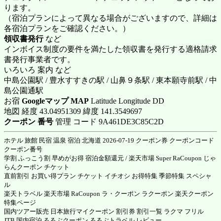
ります。
（宿泊プランによって異なる場合がございますので、詳細は
各宿泊プランをご確認ください。）
領収書発行
など
インボイス制度の要件を満たした領収書を発行する適格請求
書発行事業者です。
いろいろ 案内 など
中島公園駅 / 豊水すすきの駅 / 山鼻９条駅 / 東本願寺前駅 / 中
島公園通駅
お宿
Googleマップ MAP
Latitude Longitude DD
地図 経度 43.04951309 緯度 141.3549697
クーポン 番号
管理 コード 9A461DE3C85C2D
ホテル 旅館 民宿 温泉 宿泊 北海道 2026-07-19 クーポン券 クーポンコード
クーポン番号
学割 ふっこう割 早めがお得 宿泊金額還元 / 楽天市場 Super RaCoupon じゃ
らんクーポン チケット
直前割引 お買い得プラン チケット イチオシ お得特集 季節特集 スペシャ
ル
楽天トラベル 楽天市場 RaCoupon ラ・クーポン ラクーポン 楽天クーポン
特集ページ
国内ツアー販売 日本旅行マイクーポン 割引券 割引一覧 ラクマ フリル
JTB 国内宿泊 るるぶクーポン るるぶトラベル レビュー