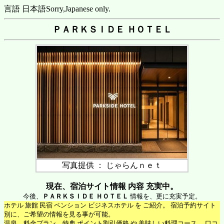
言語 日本語
Sorry,Japanese only.
ＰＡＲＫＳＩＤＥ ＨＯＴＥＬ
写真提供 ： じゃらんｎｅｔ
現在、宿泊サイト情報 内容 充実中。
今後、
ＰＡＲＫＳＩＤＥ ＨＯＴＥＬ
情報を、更に充実予定。
ホテル 旅館 民宿 ペンション ビジネスホテル を ご紹介。 宿泊予約サイト
別に、ご希望の情報を見る事が可能。
温泉、料金プラン、特典 ポイント割引価格 や 美味しい料理コース 、口コ