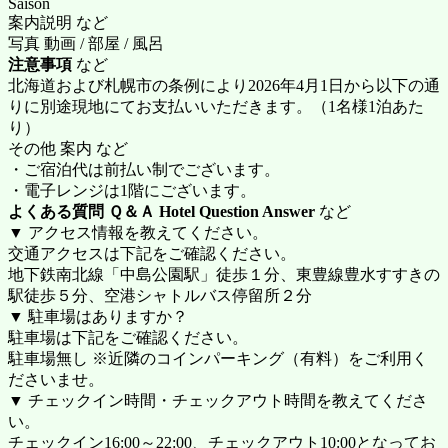
Saison
案内説明 など
写真 動画 / 部屋 / 風呂
注意事項
など
北海道および札幌市の条例により2026年4月1日から以下の通
りに別途現地にてお支払いいただきます。（1名様1泊あた
り）
その他 案内 など
・ご宿泊代は前払い制でございます。
・電子レンジは1階にございます。
よくある質問 Ｑ＆Ａ Hotel Question Answer
など
▼ アクセス情報を教えてください。
交通アクセスは下記をご確認ください。
地下鉄南北線「中島公園駅」徒歩１分、東豊線豊水すすきの
駅徒歩５分、空港シャトルバス停留所２分
▼ 駐車場はありますか？
駐車場は下記をご確認ください。
駐車場無し ※近隣のコインパーキング（有料）をご利用く
ださいませ。
▼ チェックイン時間・チェックアウト時間を教えてくださ
い。
チェックイン16:00～22:00、チェックアウト10:00となってお