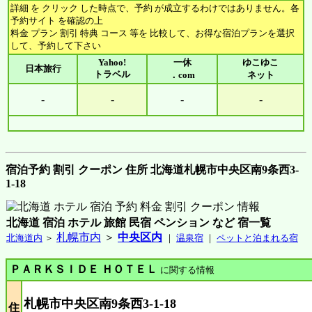
詳細 を クリック した時点で、予約 が成立するわけではありません。各
予約サイト を確認の上
料金 プラン 割引 特典 コース 等を 比較して、お得な宿泊プランを選択
して、予約して下さい
Yahoo!
一休
ゆこゆこ
日本旅行
トラベル
．com
ネット
-
-
-
-
宿泊予約 割引 クーポン 住所 北海道札幌市中央区南9条西3-
1-18
北海道 宿泊 ホテル 旅館 民宿 ペンション など 宿一覧
札幌市内
＞
中央区内
北海道内
＞
｜
温泉宿
｜
ペットと泊まれる宿
ＰＡＲＫＳＩＤＥ ＨＯＴＥＬ
に関する情報
札幌市中央区南9条西3-1-18
住