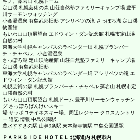
キノ。藻岩山 札幌ドーム
定山渓 札幌芸術の森 山荘自然塾ファミリーキャンプ場 豊平
川サーモンウォッチング
小金湯温泉 有島武郎旧邸 アシリベツの滝 さっぽろ湖 定山渓
物産館
もいわ山山頂展望台 エドウィン・ダン記念館 札幌市定山渓
自然の村
東海大学札幌キャンパスのラベンダー畑 札幌ブランバー
チ・チャペル。小金湯温泉
さっぽろ湖 定山渓物産館 山荘自然塾ファミリーキャンプ場
定山渓 有島武郎旧邸
東海大学札幌キャンパスのラベンダー畑 アシリベツの滝 エ
ドウィン・ダン記念館
札幌芸術の森 札幌ブランバーチ・チャペル 藻岩山 札幌市定
山渓自然の村
もいわ山山頂展望台 札幌ドーム 豊平川サーモンウォッチン
グ さっぽろばんけいスキー
場 サッポロテイネスキー場。周辺レジャー クロスカントリ
ー 追記 情報 中島公園駅
豊水すすきの駅 山鼻9条駅 東本願寺前駅 中島公園通駅
ＰＡＲＫＳＩＤＥ ＨＯＴＥＬ
北海道内 札幌市内