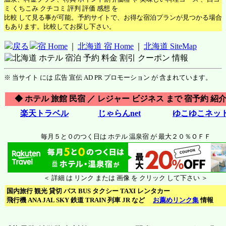
ミ くちこみ クチコミ 評判 評価 感想 を
比較 して見る事が可能。予約サイトで、お得な宿泊プランが見つかる場合
もあります。比較してお探し下さい。
戻る
宿 Home
｜
北海道 宿 Home
｜
北海道 SiteMap
※ 当サイト には 広告 宣伝 AD PR プロモーション が 含まれています。
◆ ホテル 旅館 民宿 ／ レジャー ビジネス まで 宿予約 紹介
楽天トラベル
じゃらんnet
ゆこゆこネッ
毎月５と０のつく日は ホテル 温泉宿 が 最大２０％ＯＦＦ
＜ 詳細 は リンク または 画像 を クリック して下さい ＞
国内旅行 観光 貸切 バス BUS タクシー TAXI レンタカー
飛行機 ANA JAL SKY 鉄道 TRAIN 列車 JR など
お薦めリンク集
情報