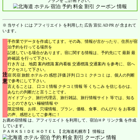
プランを ご計画下さい。
※ 当サイト には アフィリエイト を利用した 広告 宣伝 AD PR が 含まれて
います。
手作業でデータを作成してます。その為、情報が古かったり、住所が宿
泊予約を行ってる場所を
記述している場合があります。宿に関する情報は、予約先にて 最新 最
終確認 を行って下さい。
行き方 は、地図 案内標識 案内看板 交通標識 交通案内 を参考に、宿へ
アクセスして下さい。
注
宿 民宿 旅館 ホテル の 感想 評価 評判 口コミ クチコミ は、個人の判断
意
で参考にして下さい。
言えることは、 口コミ情報 クチコミ情報 等 くちこみ を信じるかは、
あなたの判断だと言うことです。
ガイドブック、旅行代理店、旅行雑誌、旅行情報サイト 等では、知る
ことのできない 極秘情報 や
限定情報、お得、穴場情報、プラン、価格、食事、のんびり を お客様
の声、感想としてご参考に！
お薦め宿情報 は、アフィリエイト を利用して、宿泊ＨＰ リンク集 を作成
しています。
ＰＡＲＫＳＩＤＥ ＨＯＴＥＬ 【 北海道札幌市 】 情報は