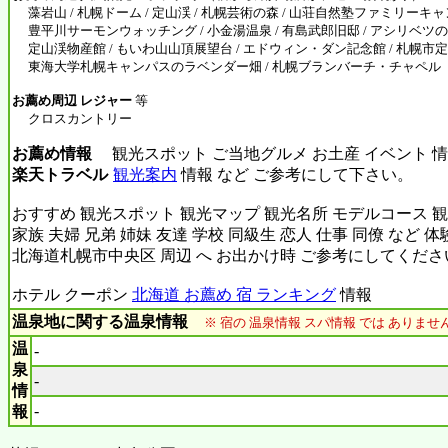
藻岩山 / 札幌ドーム / 定山渓 / 札幌芸術の森 / 山荘自然塾ファミリーキャ
豊平川サーモンウォッチング / 小金湯温泉 / 有島武郎旧邸 / アシリベツの滝 
定山渓物産館 / もいわ山山頂展望台 / エドウィン・ダン記念館 / 札幌市定
東海大学札幌キャンパスのラベンダー畑 / 札幌ブランバーチ・チャペル
お薦め周辺 レジャー
等
クロスカントリー
お薦め情報
観光スポット ご当地グルメ お土産 イベント 情
楽天トラベル
観光案内
情報 など ご参考にして下さい。
おすすめ 観光スポット 観光マップ 観光名所 モデルコース 観
家族 夫婦 兄弟 姉妹 友達 学校 同級生 恋人 仕事 同僚 など 
北海道札幌市中央区 周辺 へ お出かけ時 ご参考にしてくださ
ホテル クーポン
北海道 お薦め 宿 ランキング
情報
温泉地に関する温泉情報
※ 宿の 温泉情報 スパ情報 では ありま
温
-
泉
-
情
-
報