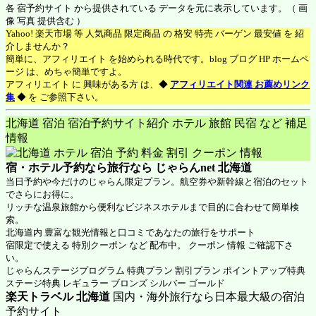
各 宿予約サイト から提供されている データを元に表示しています。（ 画
像 写真 提供含む ）
Yahoo! 楽天市場 等 人気商品 限定商品 の 格安 特売 バーゲン 最安値 を 紹
介しませんか？
簡単に、アフィリエイト を始められる時代です。blog ブログ HP ホームペ
ージ は、めちゃ簡単ですよ。
アフィリエイト に 興味がある方 は、◆
アフィリエイト関連 お薦めリンク
集
◆ を ご参照下さい。
北海道 宿泊 宿泊予約サイト紹介 ホテル 旅館 民宿 など 補足
情報
宿・ホテル予約なら旅行なら
じゃらんnet 北海道
当日予約や今だけのじゃらん限定プラン。航空券や新幹線と宿泊のセット
でさらにお得に。
リッチな温泉旅館から便利なビジネスホテルまで目的に合わせて簡単検
索。
北海道内 豊富な観光情報と口コミであなたの旅行をサポート
宿限定で使える 特別クーポン など 配布中。 クーポン 情報 ご確認下さ
い。
じゃらんステージプログラム 特典プラン 割引プラン ポイントアップ特典
ステージ特典 レギュラー ブロンズ シルバー ゴールド
楽天トラベル 北海道
国内・海外旅行なら日本最大級の宿泊
予約サイト