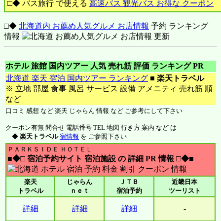
□◆ バス旅行 で使える
高速バス 観光バス お得な クーポン
□◆
北海道内 お薦め人気グルメ お店情報
予約 ランキング
情報
ホテル 旅館 国内ツアー 人気 売れ筋 評価 ランキング PR
北海道 楽天 宿泊 国内ツアー ランキング
■
楽天トラベル
※ 立地 部屋 食事 風呂 サービス 設備 アメニティ 売れ筋 順
など
口コミ 感想 など 楽天 じゃらん 情報 など ご参考にして下さい
クーポン有無 問合せ 電話番号 TEL 地図 行き方 案内 など は
◆
楽天トラベル
宿情報
を ご参照下さい
ＰＡＲＫＳＩＤＥ ＨＯＴＥＬ
■◆□ 宿泊予約サイト 宿泊施設 の 詳細 PR 情報 □◆■
楽天
じゃらん
ＪＴＢ
近畿日本
トラベル
ｎｅｔ
宿泊予約
ツーリスト
詳細
詳細
詳細
-