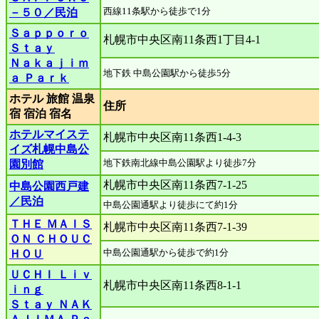
西線11条駅から徒歩で1分
－５０／民泊
Ｓａｐｐｏｒｏ
札幌市中央区南11条西1丁目4-1
Ｓｔａｙ
Ｎａｋａｊｉｍ
地下鉄 中島公園駅から徒歩5分
ａ Ｐａｒｋ
ホテル 旅館 温泉
住所
宿 宿泊 宿名
ホテルマイステ
札幌市中央区南11条西1-4-3
イズ札幌中島公
地下鉄南北線中島公園駅より徒歩7分
園別館
札幌市中央区南11条西7-1-25
中島公園西戸建
／民泊
中島公園通駅より徒歩にて約1分
ＴＨＥ ＭＡＩＳ
札幌市中央区南11条西7-1-39
ＯＮ ＣＨＯＵＣ
中島公園通駅から徒歩で約1分
ＨＯＵ
ＵＣＨＩ Ｌｉｖ
札幌市中央区南11条西8-1-1
ｉｎｇ
Ｓｔａｙ ＮＡＫ