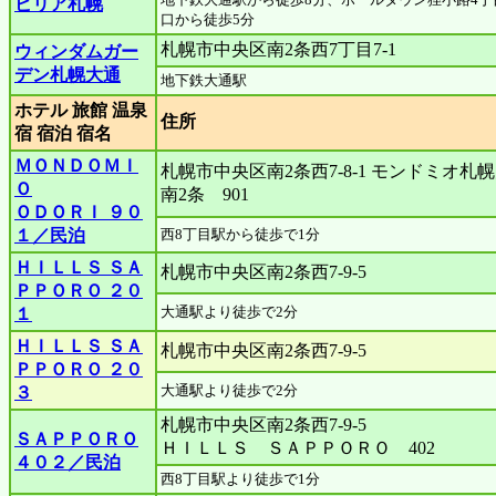
ビリア札幌
口から徒歩5分
札幌市中央区南2条西7丁目7-1
ウィンダムガー
デン札幌大通
地下鉄大通駅
ホテル 旅館 温泉
住所
宿 宿泊 宿名
ＭＯＮＤＯＭＩ
札幌市中央区南2条西7-8-1 モンドミオ札
Ｏ
南2条 901
ＯＤＯＲＩ ９０
１／民泊
西8丁目駅から徒歩で1分
ＨＩＬＬＳ ＳＡ
札幌市中央区南2条西7-9-5
ＰＰＯＲＯ ２０
大通駅より徒歩で2分
１
ＨＩＬＬＳ ＳＡ
札幌市中央区南2条西7-9-5
ＰＰＯＲＯ ２０
大通駅より徒歩で2分
３
札幌市中央区南2条西7-9-5
ＳＡＰＰＯＲＯ
ＨＩＬＬＳ ＳＡＰＰＯＲＯ 402
４０２／民泊
西8丁目駅より徒歩で1分