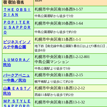
宿 宿泊 宿名
札幌市中央区南10条西9-1-57
ＴＨＥ ＯＢＳＩ
ＤＩＡＮ
中島公園通駅から徒歩で3分
ＰＯＰＩＴＥＲ
札幌市中央区南10条西9-1‐64
Ｕ ＳＡＰＰＯＲ
中島公園通駅から徒歩で約3分
Ｏ
札幌市中央区南11条西1-1-1
ビジネスイン ノ
地下鉄【南北線中島公園駅1番出口および3番出口】
ルテ中島公園
徒歩6分
札幌市中央区南11条西1-2-12-801
ＬＵＭＯＲＡ／
中島公園マンション
民泊
中島公園駅より徒歩で3分
札幌市中央区南11条西1-2-15
パークアベニュ
ー中島／民泊
幌平橋駅より徒歩にて約2分
札幌市中央区南11条西12-2-12
山鼻 ＥＡＳＴ／
民泊
西線11条駅から徒歩で約2分
ＭＰ ＳＴＹＬＥ
札幌市中央区南11条西13-1-32
ＳＡＰＰＯＲＯ