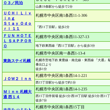
０３／民泊
山鼻19条駅から徒歩で2分
ＵＣＨＩ Ｌｉｖ
札幌市中央区南1条西11-1-306
ｉｎｇ
Ｓｔａｙ Ｏｄｏ
『西11丁目駅』徒歩2分
ｒｉ １１
ＦＵＮ ＨＯＴＥ
札幌市中央区南1条西11-327-13
Ｌ ＳＡＰＰＯＲ
地下鉄東西線『西11丁目駅』から徒歩3分
Ｏ
札幌市中央区南一条西1-13-4
札幌市営地下鉄 東豊線・南北線・東西線 『大通』 駅 
東急ステイ札幌
番出口より
徒歩1分
札幌市中央区南1条西14-1-221
ＪＯＷ２ Ｉｎｎ
西15丁目駅から徒歩で約1分
札幌市中央区南1条西14-1-235
Ｍｉｎｎ 札幌大
西15丁目停留場 徒歩1分/西18丁目駅 徒歩5分/西11
通 西１４
徒歩7分
札幌市中央区南1条西15丁目
ホテル ハミルト