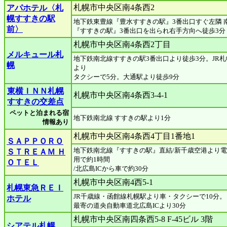
札幌市中央区南4条西2
アパホテル〈札
幌すすきの駅
地下鉄東豊線『豊水すすきの駅』3番出口すぐ左隣 
前〉
『すすきの駅』3番出口を出られ右手方向へ徒歩3分
札幌市中央区南4条西2丁目
メルキュール札
地下鉄南北線すすきの駅3番出口より徒歩3分。JR札
幌
より
タクシーで5分。大通駅より徒歩9分
東横ＩＮＮ札幌
札幌市中央区南4条西3-4-1
すすきの交差点
ペットと泊まれる宿
地下鉄南北線 すすきの駅より1分
情報あり
札幌市中央区南4条西4丁目1番地1
ＳＡＰＰＯＲＯ
地下鉄南北線『すすきの駅』直結/新千歳空港より
ＳＴＲＥＡＭ Ｈ
用で約1時間
ＯＴＥＬ
/北広島ICから車で約30分
札幌市中央区南4西5-1
札幌東急ＲＥＩ
JR千歳線・函館線札幌駅より車・タクシーで10分。
ホテル
最寄の道央自動車道北広島ICより30分
札幌市中央区南四条西5-8 F-45ビル 3階
シアテル札幌