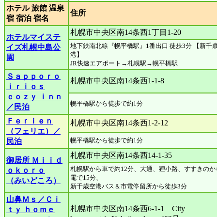
ホテル 旅館 温泉
住所
宿 宿泊 宿名
札幌市中央区南14条西1丁目1-20
ホテルマイステ
地下鉄南北線『幌平橋駅』1番出口 徒歩3分 【新千
イズ札幌中島公
港】
園
JR快速エアポート→札幌駅→幌平橋駅
Ｓａｐｐｏｒｏ
札幌市中央区南14条西1-1-8
ｉｒｉｏｓ
ｃｏｚｙ ｉｎｎ
幌平橋駅から徒歩で約1分
／民泊
Ｆｅｒｉｅｎ
札幌市中央区南14条西1-2-12
（フェリエ）／
幌平橋駅から徒歩で約1分
民泊
札幌市中央区南14条西14-1-35
御居所 Ｍｉｉｄ
札幌駅から車で約12分、大通、狸小路、すすきのか
ｏｋｏｒｏ
電で15分、
（みいどころ）
新千歳空港バス＆市電停留所から徒歩3分
山鼻Ｍｓ／Ｃｉ
札幌市中央区南14条西6-1-1 City
ｔｙ ｈｏｍｅ