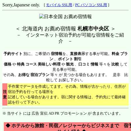
Sorry,Japanese only.
[
モバイル SSL用
/
PC パソコン SSL用
]
＜ 北海道内 お薦め宿情報
札幌市中央区
＞
－ インターネット宿泊予約が可能な宿情報をご紹
介 －
予約サイト
別に、ご希望の
宿情報
を、
直接表示
する事が可能。
料金 プラ
ン
、
ポイント 割引
価格
や
特典 コース 美味しい料理
や
観光
、
口コミ 情報
等々を
比較
して
見る事が可能。
その為、
お得な 宿泊プラン
等々 が 見つかる場合もあります。 是非 比
較して お探し下さい。
手作業でデータを作成してます。その為、情報が古かったり、住所が
注
宿泊予約を行ってる場所を
意
記述している場合があります。宿に関する情報は、予約先にて最終確
認を行って下さい。
※ 当サイト には 広告 宣伝 AD PR プロモーション が 含まれています。
◆ ホテルから旅館・民宿／レジャーからビジネスまで 宿