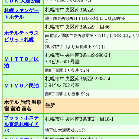
すすきの駅より徒歩約7分
ＬＤＫ 大通公園
札幌市中央区南3条西9
札幌ファンゲー
トホテル
地下鉄東西線西11丁目駅3番出口→徒歩約7分
札幌市中央区南3条西9丁目46
ホテルテトラス
南北線大通駅で東西線乗換・西11丁目3番出口より徒
ピリット札幌
分
狸小路7丁目より延長線上の9丁目
札幌市中央区南3条西9-998-24
ＭＩＴＴＯ／民
3.9ビル 601号室
泊
西8丁目駅より徒歩で2分
札幌市中央区南3条西9-998-24
3.9ビル 702号室
ＭＩＭＯ／民泊
西8丁目駅より徒歩で2分
ホテル 旅館 温泉
住所
宿 宿泊 宿名
プラットホステ
札幌市中央区南3条東2丁目18-1
ル京急札幌イチ
地下鉄 大通駅 徒歩5分
バ