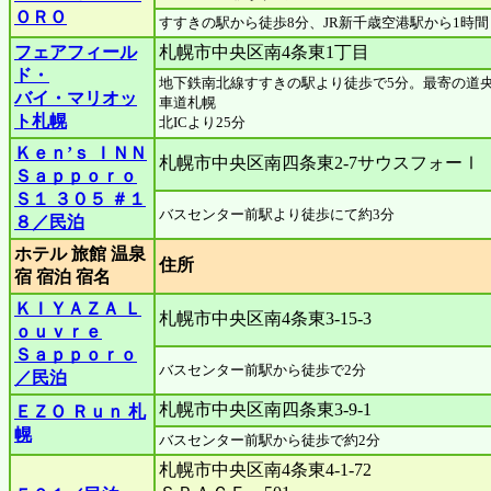
ＯＲＯ
すすきの駅から徒歩8分、JR新千歳空港駅から1時間
フェアフィール
札幌市中央区南4条東1丁目
ド・
地下鉄南北線すすきの駅より徒歩で5分。最寄の道
バイ・マリオッ
車道札幌
ト札幌
北ICより25分
Ｋｅｎ’ｓ ＩＮＮ
札幌市中央区南四条東2-7サウスフォーⅠ
Ｓａｐｐｏｒｏ
Ｓ１ ３０５ ＃１
バスセンター前駅より徒歩にて約3分
８／民泊
ホテル 旅館 温泉
住所
宿 宿泊 宿名
ＫＩＹＡＺＡ Ｌ
札幌市中央区南4条東3-15-3
ｏｕｖｒｅ
Ｓａｐｐｏｒｏ
バスセンター前駅から徒歩で2分
／民泊
札幌市中央区南四条東3-9-1
ＥＺＯ Ｒｕｎ 札
幌
バスセンター前駅から徒歩で約2分
札幌市中央区南4条東4-1-72