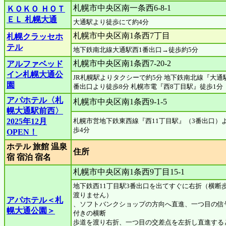
札幌市中央区南一条西6-8-1
ＫＯＫＯ ＨＯＴ
ＥＬ 札幌大通
大通駅より徒歩にて約4分
札幌市中央区南1条西7丁目
札幌クラッセホ
テル
地下鉄南北線大通駅西1番出口→徒歩約5分
札幌市中央区南1条西7-20-2
アルファベッド
イン札幌大通公
JR札幌駅よりタクシーで約5分 地下鉄南北線『大通
園
番出口より徒歩8分 札幌市電『西8丁目駅』徒歩1分
アパホテル〈札
札幌市中央区南1条西9-1-5
幌大通駅前西〉
2025年12月
札幌市営地下鉄東西線『西11丁目駅』（3番出口）
歩4分
OPEN！
ホテル 旅館 温泉
住所
宿 宿泊 宿名
札幌市中央区南1条西9丁目15-1
地下鉄西11丁目駅3番出口を出てすぐに右折（横断
渡りません）
アパホテル＜札
、ソフトバンクショップの方向へ直進、一つ目の信
幌大通公園＞
付きの横断
歩道を渡り右折、一つ目の交差点を左折し直進する