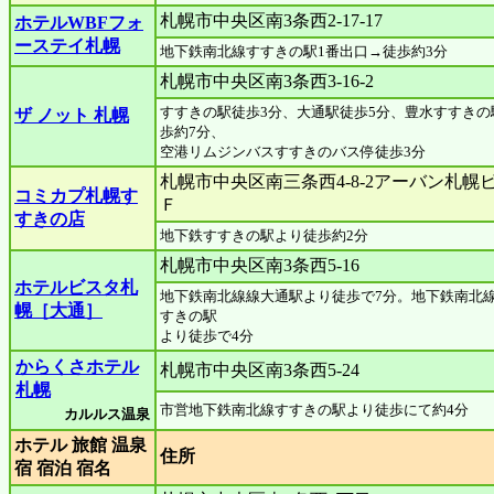
札幌市中央区南3条西2-17-17
ホテルWBFフォ
ーステイ札幌
地下鉄南北線すすきの駅1番出口→徒歩約3分
札幌市中央区南3条西3-16-2
すすきの駅徒歩3分、大通駅徒歩5分、豊水すすきの
ザ ノット 札幌
歩約7分、
空港リムジンバスすすきのバス停徒歩3分
札幌市中央区南三条西4-8-2アーバン札幌ビ
コミカプ札幌す
Ｆ
すきの店
地下鉄すすきの駅より徒歩約2分
札幌市中央区南3条西5-16
ホテルビスタ札
地下鉄南北線線大通駅より徒歩で7分。地下鉄南北
幌［大通］
すきの駅
より徒歩で4分
からくさホテル
札幌市中央区南3条西5-24
札幌
市営地下鉄南北線すすきの駅より徒歩にて約4分
カルルス温泉
ホテル 旅館 温泉
住所
宿 宿泊 宿名