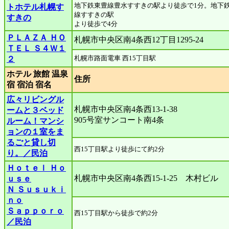
地下鉄東豊線豊水すすきの駅より徒歩で1分。地下
トホテル札幌す
線すすきの駅
すきの
より徒歩で4分
ＰＬＡＺＡ ＨＯ
札幌市中央区南4条西12丁目1295-24
ＴＥＬ Ｓ４Ｗ１
札幌市路面電車 西15丁目駅
２
ホテル 旅館 温泉
住所
宿 宿泊 宿名
広々リビングル
札幌市中央区南4条西13-1-38
ームと３ベッド
905号室サンコート南4条
ルーム！マンシ
ョンの１室をま
るごと貸し切
西15丁目駅より徒歩にて約2分
り。／民泊
Ｈｏｔｅｌ Ｈｏ
札幌市中央区南4条西15-1-25 木村ビル
ｕｓｅ
Ｎ Ｓｕｓｕｋｉ
ｎｏ
Ｓａｐｐｏｒｏ
西15丁目駅から徒歩で約2分
／民泊