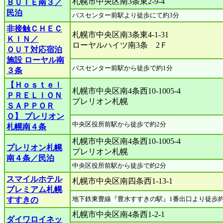
札幌市中央区南3条東2-9-4
ＢＵＩＥ南３／
民泊
バスセンター前駅より徒歩にて約3分
非接触ＣＨＥＣ
札幌市中央区南3条東4-1-31
ＫＩＮ／
ローヤルハイツ南3条 2Ｆ
ＯＵＴ対応宿泊
施設 ローヤル南
バスセンター前駅から徒歩で約1分
３条
【Ｈｏｓｔｅｌ
札幌市中央区南4条西10-1005-4
ＰＲＥＬＩＯＮ
プレリオン札幌
ＳＡＰＰＯＲ
Ｏ】 プレリオン
中央区役所前駅から徒歩で約2分
札幌南４条
札幌市中央区南4条西10-1005-4
プレリオン札幌
プレリオン札幌
南４条／民泊
中央区役所前駅から徒歩で約2分
スマイルホテル
札幌市中央区南四条西1-13-1
プレミアム札幌
地下鉄東豊線『豊水すすきの駅』1番出口より徒歩約
すすきの
札幌市中央区南4条西1-2-1
ダイワロイネッ