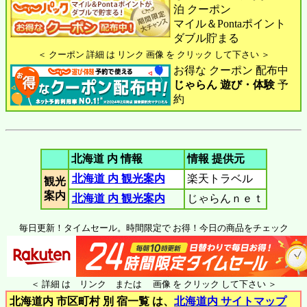
泊 クーポン
マイル＆Pontaポイント
ダブル貯まる
＜ クーポン 詳細 は リンク 画像 を クリック して下さい ＞
お得な クーポン 配布中
じゃらん 遊び・体験
予
約
北海道 内 情報
情報 提供元
北海道 内 観光案内
楽天トラベル
観光
案内
北海道 内 観光案内
じゃらんｎｅｔ
毎日更新！タイムセール。時間限定で お得！今日の商品をチェック
＜ 詳細 は リンク または 画像 を クリック して下さい ＞
北海道内 市区町村 別 宿一覧 は、
北海道内 サイトマップ