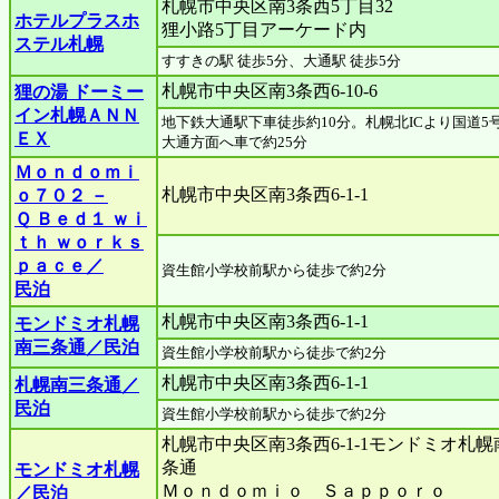
札幌市中央区南3条西5丁目32
ホテルプラスホ
狸小路5丁目アーケード内
ステル札幌
すすきの駅 徒歩5分、大通駅 徒歩5分
札幌市中央区南3条西6-10-6
狸の湯 ドーミー
イン札幌ＡＮＮ
地下鉄大通駅下車徒歩約10分。札幌北ICより国道5
ＥＸ
大通方面へ車で約25分
Ｍｏｎｄｏｍｉ
札幌市中央区南3条西6-1-1
ｏ７０２ －
Ｑ Ｂｅｄ１ ｗｉ
ｔｈ ｗｏｒｋｓ
ｐａｃｅ／
資生館小学校前駅から徒歩で約2分
民泊
札幌市中央区南3条西6-1-1
モンドミオ札幌
南三条通／民泊
資生館小学校前駅から徒歩で約2分
札幌市中央区南3条西6-1-1
札幌南三条通／
民泊
資生館小学校前駅から徒歩で約2分
札幌市中央区南3条西6-1-1モンドミオ札幌
条通
モンドミオ札幌
Ｍｏｎｄｏｍｉｏ Ｓａｐｐｏｒｏ
／民泊