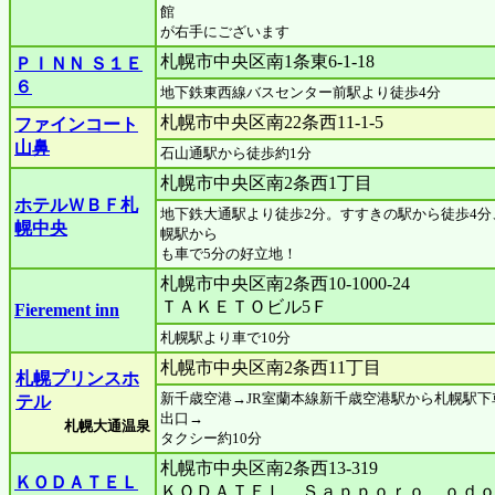
館
が右手にございます
札幌市中央区南1条東6-1-18
ＰＩＮＮ Ｓ１Ｅ
６
地下鉄東西線バスセンター前駅より徒歩4分
札幌市中央区南22条西11-1-5
ファインコート
山鼻
石山通駅から徒歩約1分
札幌市中央区南2条西1丁目
ホテルＷＢＦ札
地下鉄大通駅より徒歩2分。すすきの駅から徒歩4分
幌中央
幌駅から
も車で5分の好立地！
札幌市中央区南2条西10-1000-24
ＴＡＫＥＴＯビル5Ｆ
Fierement inn
札幌駅より車で10分
札幌市中央区南2条西11丁目
札幌プリンスホ
新千歳空港→JR室蘭本線新千歳空港駅から札幌駅下
テル
出口→
札幌大通温泉
タクシー約10分
札幌市中央区南2条西13-319
ＫＯＤＡＴＥＬ
ＫＯＤＡＴＥＬ Ｓａｐｐｏｒｏ ｏｄ