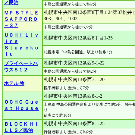
／民泊
中島公園通駅から徒歩で約2分
札幌市中央区南12条西8丁目1-24第37松井
ＭＰ ＳＴＹＬＥ
303、901、1002
ＳＡＰＰＯＲＯ
－３７
中島公園通駅から徒歩で2分
ＵＣＨＩ Ｌｉｖ
札幌市中央区南12条西8丁目1-35
ｉｎｇ
Ｓｔａｙ ｅｋｏ
札幌市電『中島公園通』駅より徒歩3分
ｌｕ
札幌市中央区南12条西9-1-22
プライベートハ
ウスＳ１２
中島公園通駅から徒歩で約2分
札幌市中央区南13条西7-1-20
ホテル 牧
幌平橋駅より徒歩にて7分
札幌市中央区南13条西8-1-2
ＯＣＨＯ Ｇｕｅ
山鼻線 中島公園通停留所より徒歩にて約5分、幡平
ｓｔ Ｈｏｕｓｅ
り
徒歩にて約10分
札幌市中央区南13条西8-1-25
ＢＬＯＣＫ ＨＩ
ＬＬＳ／民泊
行啓通駅より徒歩にて約2分