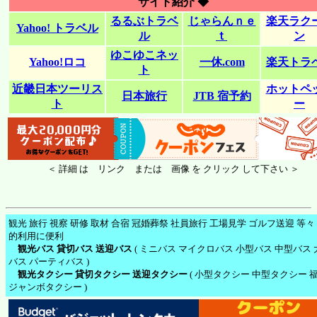
サイト紹介 ◆
るるぶトラベ
じゃらんｎｅ
楽天ラク
Yahoo! トラベル
ル
ｔ
ン
ゆこゆこネッ
Yahoo!ロコ
一休.com
楽天トラ
ト
近畿日本ツーリス
ホットペ
日本旅行
JTB 宿予約
ト
ー
＜ 詳細 は リンク または 画像 を クリック して下さい ＞
観光 旅行 視察 研修 取材 合宿 冠婚葬祭 社員旅行 工場見学 ゴルフ送迎 等々
的利用に便利
観光バス 貸切バス 送迎バス
( ミニバス マイクロバス 小型バス 中型バス 
バス パーティバス )
観光タクシー 貸切タクシー 送迎タクシー
( 小型タクシー 中型タクシー 
ジャンボタクシー )