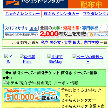
じゃらんレンタカー
旅ぷらざ レンタカー
マツダレンタ
北海道内 お薦め
私立 国公立 / 大学 短大
/
専門学校
一覧
戻
宿情報
北海道
ページの最後へ
る
Home
SiteMap
▼
□◆■ 割引クーポン 割引チケット 値引き クーポン 情報
■◆□
予約に使える お得な ク
ーポン
じゃらんレンタカー
じゃらんパック
交通＋宿