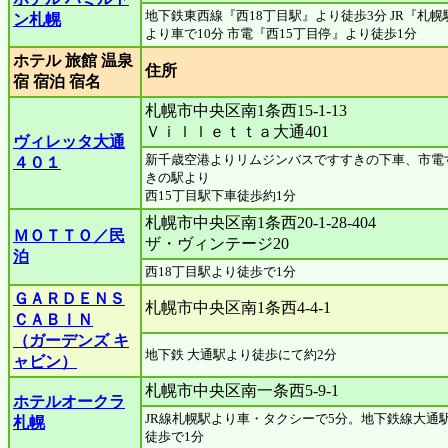
地下鉄東西線『西18丁目駅』より徒歩3分 JR『札幌
ン札幌
より車で10分 市電『西15丁目停』より徒歩1分
ホテル 旅館 温泉
住所
宿 宿泊 宿名
札幌市中央区南1条西15-1-13
Ｖｉｌｌｅｔｔａ大通401
ヴィレッタ大通
新千歳空港よりリムジンバスですすきの下車、市電
４０１
きの駅より
西15丁目駅下車徒歩約1分
札幌市中央区南1条西20-1-28-404
ＭＯＴＴＯ／民
ザ・ヴィンテージ20
泊
西18丁目駅より徒歩で1分
ＧＡＲＤＥＮＳ
札幌市中央区南1条西4-4-1
ＣＡＢＩＮ
（ガーデンズ キ
地下鉄 大通駅より徒歩にて約2分
ャビン）
札幌市中央区南一条西5-9-1
ホテルオークラ
JR線札幌駅より車・タクシーで5分。地下鉄線大通
札幌
徒歩で1分