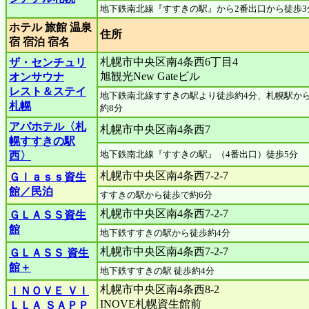
地下鉄南北線『すすきの駅』から2番出口から徒歩3
ホテル 旅館 温泉
住所
宿 宿泊 宿名
札幌市中央区南4条西6丁目4
ザ・センチュリ
旭観光New Gateビル
オンサウナ
レスト＆ステイ
地下鉄南北線すすきの駅より徒歩約4分、札幌駅か
札幌
約8分
アパホテル〈札
札幌市中央区南4条西7
幌すすきの駅
地下鉄南北線『すすきの駅』（4番出口）徒歩5分
西〉
札幌市中央区南4条西7-2-7
Ｇｌａｓｓ資生
館／民泊
すすきの駅から徒歩で約6分
札幌市中央区南4条西7-2-7
ＧＬＡＳＳ資生
館
地下鉄すすきの駅から徒歩約4分
札幌市中央区南4条西7-2-7
ＧＬＡＳＳ 資生
館＋
地下鉄すすきの駅 徒歩約4分
札幌市中央区南4条西8-2
ＩＮＯＶＥ ＶＩ
INOVE札幌資生館前
ＬＬＡ ＳＡＰＰ