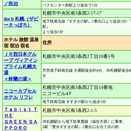
／民泊
バスセンター前駅より徒歩で1分
札幌市中央区南3条西2-17-17
the b 札幌（ザビ
地下鉄南北線『すすきの駅』1番出口より徒歩3分/
ーさっぽろ）
駅』
より徒歩5分
ホテル 旅館 温泉
住所
宿 宿泊 宿名
ＪＲ西日本グル
札幌市中央区南3条西2丁目10番1号
ープ ヴィアイン
プライム札幌大
市営地下鉄南北線 大通駅徒歩約4分、JR札幌駅徒歩約
通
分
＜鈴蘭の湯＞
札幌市中央区南3条西2丁目14番地
ニコーカプセル
ニコービル4Ｆ
ホテル リフレ
地下鉄南北線 すすきの駅から徒歩3分
Ｔａｂｉｓｔ Ｔ
札幌市中央区南3条西2-1-5
ＨＥ
ＧＲＥＥＮ ＳＡ
JR札幌駅から地下鉄東豊線（福住方面）に乗車、
2駅『豊水すすきの駅』2番出口を出て目の前
ＰＰＯＲＯ