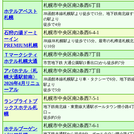
札幌市中央区南2条西6丁目
ホテルアベスト
JR函館本線札幌駅より徒歩で15分。地下鉄南北線す
札幌
の駅より
徒歩で4分
札幌市中央区南2条西6-4-1
石狩の湯ドーミ
ーイン
JR線JR札幌駅より徒歩で15分。最寄の札樽道札幌北
PREMIUM札幌
り10分
札幌市中央区南2条西7丁目
Ｔマークシティ
ホテル札幌大通
市営地下鉄 大通公園駅(1番出口)から徒歩約7分
アパホテル〈札
札幌市中央区南2条西7丁目
幌大通駅前南〉
JR函館本線札幌駅より車・タクシーで6分。地下鉄
2026年4月リニュ
駅より
ーアル
徒歩で5分
札幌市中央区南2条西7-5-1
ランプライトブ
地下鉄南北線・東豊線大通駅ポールタウン狸小路4
ックスホテル札
口→
幌
徒歩約5分
札幌市中央区南2条西7-6-1
ホテルブーゲン
地下鉄大通駅から徒歩8分、ポールタウン狸小路4丁