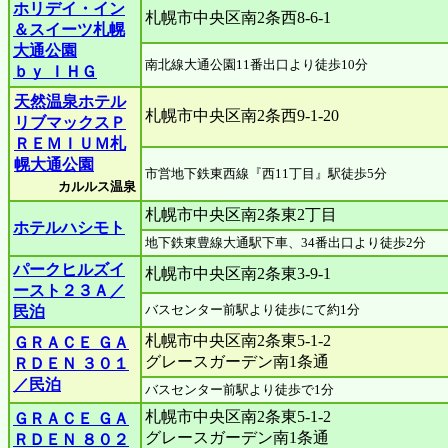
ホリデイ・イン
札幌市中央区南2条西8-6-1
＆スイーツ札幌
大通公園
南北線大通公園11番出口より徒歩10分
ｂｙ ＩＨＧ
天然温泉ホテル
札幌市中央区南2条西9-1-20
リブマックスＰ
ＲＥＭＩＵＭ札
幌大通公園
市営地下鉄東西線『西11丁目』駅徒歩5分
カルルス温泉
札幌市中央区南2条東2丁目
ホテルハシモト
地下鉄東豊線大通駅下車、34番出口より徒歩2分
パークヒルズイ
札幌市中央区南2条東3-9-1
ースト２３Ａ／
バスセンター前駅より徒歩にて約1分
民泊
札幌市中央区南2条東5-1-2
ＧＲＡＣＥ ＧＡ
グレースガーデン南1条通
ＲＤＥＮ ３０１
／民泊
バスセンター前駅より徒歩で1分
札幌市中央区南2条東5-1-2
ＧＲＡＣＥ ＧＡ
グレースガーデン南1条通
ＲＤＥＮ ８０２