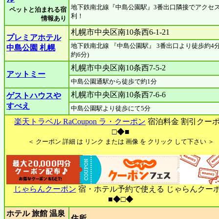
地下鉄南北線『中島公園駅』3番出口隣接でアクセ
ペットと泊まれる宿
利！
情報あり
札幌市中央区南10条西6-1-21
プレミアホテル
地下鉄南北線 『中島公園駅』 3番出口より徒歩約4分
中島公園 札幌
約6分)
札幌市中央区南10条西7-5-2
アットミー
中島公園通駅から徒歩で約1分
札幌市中央区南10条西7-6-6
ゲストハウスや
すべえ
中島公園駅より徒歩にて5分
楽天トラベル RaCoupon ラ・クーポン
宿泊料金 割引クー
□◆■
＜ クーポン 詳細 は リンク または 画像 を クリック して下さい ＞
じゃらんクーポン
宿・ホテル予約で使える じゃらんクー
■◆□◆
ホテル 旅館 温泉
住所