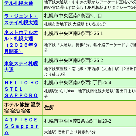
地下鉄大通駅・すすきの駅からアーケード直結で5
テル札幌大通
雨や雪に濡れずに安心！JR札幌駅よりタクシーで5
札幌市中央区南2条西5丁目
ラ・ジェント・
ステイ札幌大通
札幌市営地下鉄 大通駅より徒歩5分
ネストホテルオ
札幌市中央区南2条西5-26-1
ルト札幌大通
（２０２６年９
地下鉄『大通駅』徒歩3分。狸小路アーケードまで徒
分
月開業）
札幌市中央区南2条西5-26-2
東急ステイ札幌
地下鉄東豊線・南北線・東西線［大通］駅 ［2番出
大通
より徒歩3分
札幌市中央区南2条西5丁目26-4
ＨＥＬＩＯ ＨＯ
ＳＴＥＬ
札幌駅から1,9km、地下鉄南北線大通駅3番出口より
ＳＡＰＰＯＲＯ
分
ホテル 旅館 温泉
住所
宿 宿泊 宿名
４１ＰＩＥＣＥ
札幌市中央区南2条西5丁目29-2
Ｓ Ｓａｐｐｏｒ
大通駅1番出口より徒歩約6分
ｏ