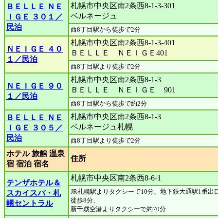
札幌市中央区南2条西8-1-3-301
ＢＥＬＬＥ ＮＥ
ベルネージュ
ＩＧＥ ３０１／
民泊
西8丁目駅から徒歩で2分
札幌市中央区南2条西8-1-3-401
ＮＥＩＧＥ ４０
ＢＥＬＬＥ ＮＥＩＧＥ401
１／民泊
西8丁目駅より徒歩で2分
札幌市中央区南2条西8-1-3
ＮＥＩＧＥ ９０
ＢＥＬＬＥ ＮＥＩＧＥ 901
１／民泊
西8丁目駅から徒歩で約2分
札幌市中央区南2条西8-1-3
ＢＥＬＬＥ ＮＥ
ベルネージュ札幌
ＩＧＥ ３０５／
民泊
西8丁目駅より徒歩で2分
ホテル 旅館 温泉
住所
宿 宿泊 宿名
札幌市中央区南2条西8-6-1
テンザホテル＆
JR札幌駅よりタクシーで10分、地下鉄大通駅1番出
スカイスパ・札
徒歩8分、
幌セントラル
新千歳空港よりタクシーで約70分