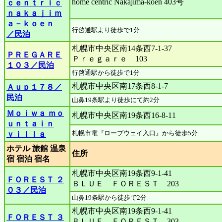
home centric Nakajima-koen 403号
ｃｅｎｔｒｉｃ
ｎａｋａｊｉｍ
ａ－ｋｏｅｎ
行啓通駅より徒歩で1分
／民泊
札幌市中央区南14条西7-1-37
ＰＲＥＧＡＲＥ
Ｐｒｅｇａｒｅ 103
１０３／民泊
行啓通駅から徒歩で1分
札幌市中央区南17条西8-1-7
Ａｕｐ１７８／
民泊
山鼻19条駅より徒歩にて約2分
Ｍｏｉｗａ ｍｏ
札幌市中央区南19条西16-8-11
ｕｎｔａｉｎ
札幌市電『ロープウェイ入口』から徒歩5分
ｖｉｌｌａ
ホテル 旅館 温泉
住所
宿 宿泊 宿名
札幌市中央区南19条西9-1-41
ＦＯＲＥＳＴ ２
ＢＬＵＥ ＦＯＲＥＳＴ 203
０３／民泊
山鼻19条駅から徒歩で2分
札幌市中央区南19条西9-1-41
ＦＯＲＥＳＴ ３
ＢＬＵＥ ＦＯＲＥＳＴ 303