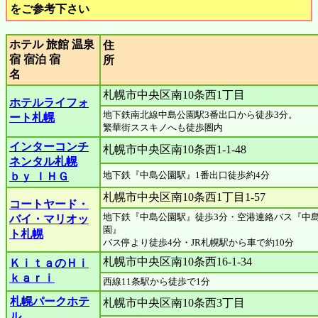
をご参考下さい
ホテル 旅館 温泉
住
宿 宿泊 宿
名
札幌市中央区南10条西1丁目
ホテルライフォ
地下鉄南北線中島公園駅3番出口から徒歩3分。
ート札幌
繁華街ススキノへも徒歩圏内
インターコンチ
札幌市中央区南10条西1-1-48
ネンタル札幌
地下鉄『中島公園駅』1番出口徒歩約4分
ｂｙ ＩＨＧ
札幌市中央区南10条西1丁目1-57
コートヤード・
地下鉄『中島公園駅』徒歩3分・空港連絡バス『中
バイ・マリオッ
園』
ト札幌
バス停より徒歩4分・JR札幌駅から車で約10分
札幌市中央区南10条西16-1-34
ＫｉｔａのＨｉ
ｋａｒｉ
西線11条駅から徒歩で1分
札幌パークホテ
札幌市中央区南10条西3丁目
ル