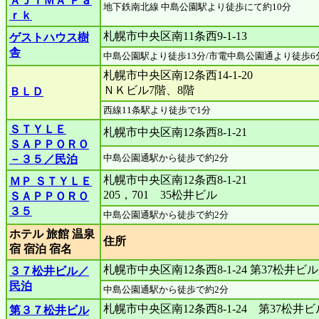
ＡＪＩＭＡ Ｐａ
地下鉄南北線 中島公園駅より徒歩にて約10分
ｒｋ
札幌市中央区南11条西9-1-13
ゲストハウス樹
舎
中島公園駅より徒歩13分/市電中島公園通より徒歩6
札幌市中央区南12条西14-1-20
ＮＫビル7階、8階
ＢＬＤ
西線11条駅より徒歩で1分
ＳＴＹＬＥ
札幌市中央区南12条西8-1-21
ＳＡＰＰＯＲＯ
中島公園通駅から徒歩で約2分
－３５／民泊
札幌市中央区南12条西8-1-21
ＭＰ ＳＴＹＬＥ
205，701 35松井ビル
ＳＡＰＰＯＲＯ
３５
中島公園通駅から徒歩で約2分
ホテル 旅館 温泉
住所
宿 宿泊 宿名
札幌市中央区南12条西8-1-24 第37松井ビル
３７松井ビル／
民泊
中島公園通駅から徒歩で約2分
札幌市中央区南12条西8-1-24 第37松井ビ
第３７松井ビル