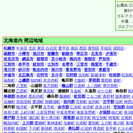
お薦めゴル
旅行
ゴルフコ
今週、
ゴルフツ
北海道内 周辺地域
札幌市
中央区
北区
東区
白石区
豊平区
南区
西区
厚別区
手稲区
清田区
/
函館市
/
小樽市
/
旭川市
/
室蘭市
/
釧路市
/
帯広市
/
北見市
/
夕張市
/
岩見沢市
/
網走市
/
留萌市
/
苫小牧市
/
稚内市
/
美唄市
/
芦別市
/
江別市
/
赤平市
/
紋別市
/
士別市
/
名寄市
/
三笠市
/
根室市
/
千歳市
/
滝川市
/
砂川市
/
歌志内市
/
深川市
/
富良野市
/
登別市
/
恵庭市
/
伊達市
/
北広島市
/
石狩市
/
北斗市
/
石狩郡
当別町
新篠津村
/
松前郡
松前町
福島町
/
上磯郡
知内町
木古内町
/
亀田郡
七飯町
/
茅部郡
鹿部町
森町
/
二海郡
八雲町
/
山越郡
長万部町
/
檜山郡
江差町
上ノ国町
厚沢部町
/
爾志郡
乙部町
/
奥尻郡
奥尻町
/
瀬棚郡
今金町
/
久遠郡
せたな町
/
島牧郡
島
寿都郡
寿都町
黒松内町
/
磯谷郡
蘭越町
/
虻田郡
ニセコ町
真狩村
留寿都村
京極町
倶知安町
豊浦町
洞爺湖町
/
岩内郡
共和町
岩内町
/
古宇郡
泊村
神恵
積丹郡
積丹町
/
古平郡
古平町
/
余市郡
仁木町
余市町
赤井川村
/
空知郡
南
奈井江町
上砂川町
上富良野町
中富良野町
南富良野町
/
夕張郡
由仁町
長沼
樺戸郡
月形町
浦臼町
新十津川町
/
雨竜郡
妹背牛町
秩父別町
雨竜町
北竜町
幌加内町
/
上川郡
鷹栖町
東神楽町
当麻町
比布町
愛別町
上川町
東川町
美
和寒町
剣淵町
下川町
新得町
清水町
/
勇払郡
占冠村
厚真町
安平町
むかわ