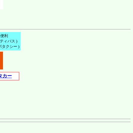
に便利
ティバス )
タクシー )
タカー