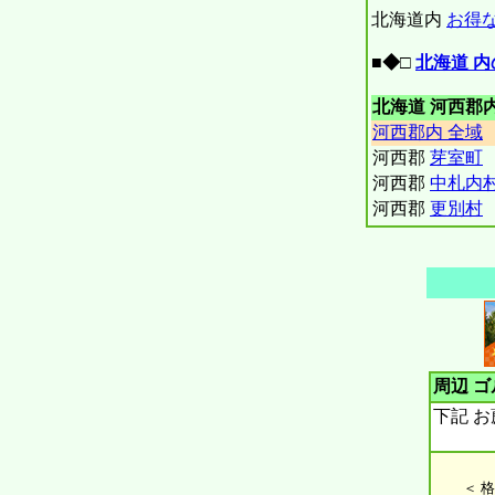
北海道内
お得な
■◆□
北海道 内
北海道 河西郡内
河西郡内 全域
河西郡
芽室町
河西郡
中札内
河西郡
更別村
周辺 ゴ
下記 お
＜ 