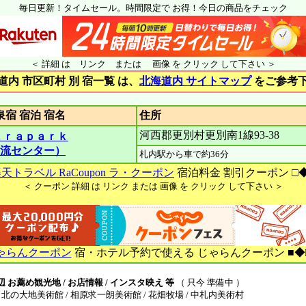
毎日更新！タイムセール。時間限定で お得！今日の商品をチェック
＜ 詳細 は リンク または 画像 を クリック して下さい ＞
道内 市区町村 別 宿一覧 は、
北海道内 サイトマップ
をご参考
館 温泉宿 宿泊 宿名
住
河西郡更別村更別南1線93-38
ａｒａｐａｒｋ
流センター）
札内駅から車で約36分
天トラベル RaCoupon ラ・クーポン
宿泊料金 割引クーポン □
＜ クーポン 詳細 は リンク または 画像 を クリック して下さい ＞
ゃらんクーポン
宿・ホテル予約で使える じゃらんクーポン ■◆
 お薦め観光地 / お店情報 / インスタ映え 等
（ 只今 準備中 ）
北の大地美術館 / 相原求一朗美術館 / 花畑牧場 / 中札内美術村