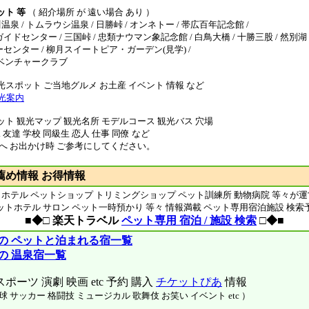
ット 等
（ 紹介場所 が 遠い場合 あり ）
泉 / トムラウシ温泉 / 日勝峠 / オンネトー / 帯広百年記念館 /
センター / 三国峠 / 忠類ナウマン象記念館 / 白鳥大橋 / 十勝三股 / 然別湖 
ンター / 柳月スイートピア・ガーデン(見学) /
ベンチャークラブ
光スポット ご当地グルメ お土産 イベント 情報 など
光案内
ット 観光マップ 観光名所 モデルコース 観光バス 穴場
 友達 学校 同級生 恋人 仕事 同僚 など
 へ お出かけ時 ご参考にしてください。
薦め情報 お得情報
ホテル ペットショップ トリミングショップ ペット訓練所 動物病院 等々が
ットホテル サロン ペット一時預かり 等々 情報満載 ペット専用宿泊施設 検索
■◆□ 楽天トラベル
ペット専用 宿泊 / 施設 検索
□◆■
内の ペットと泊まれる宿一覧
の 温泉宿一覧
ポーツ 演劇 映画 etc 予約 購入
チケットぴあ
情報
 サッカー 格闘技 ミュージカル 歌舞伎 お笑い イベント etc ）