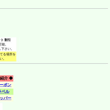
ト 割引
可能。
し下さい。
てる場所を
い。
紹介 ◆
ーポン
ラベル
ッパー