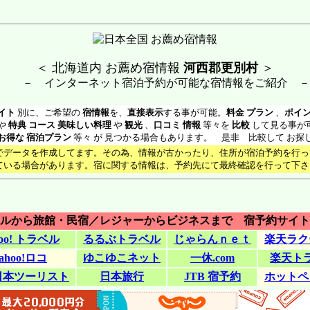
＜ 北海道内 お薦め宿情報
河西郡更別村
＞
－ インターネット宿泊予約が可能な宿情報をご紹介 －
イト
別に、ご希望の
宿情報
を、
直接表示
する事が可能。
料金 プラン
、
ポイン
や
特典 コース 美味しい料理
や
観光
、
口コミ 情報
等々を
比較
して見る事が
お得な 宿泊プラン
等々 が 見つかる場合もあります。 是非 比較して お探
でデータを作成してます。その為、情報が古かったり、住所が宿泊予約を行っ
ている場合があります。宿に関する情報は、予約先にて最終確認を行って下さ
テルから旅館・民宿／レジャーからビジネスまで 宿予約サイト
hoo! トラベル
るるぶトラベル
じゃらんｎｅｔ
楽天ラク
ahoo!ロコ
ゆこゆこネット
一休.com
楽天ト
日本ツーリスト
日本旅行
JTB 宿予約
ホットペ