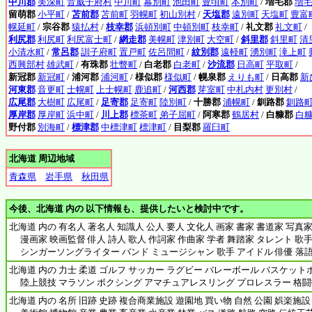
中川郡
美深町
音威子府村
中川町
幕別町
池田町
豊頃町
本別町
/
増毛郡
増
留萌郡
小平町
/
苫前郡
苫前町
羽幌町
初山別村
/
天塩郡
遠別町
天塩町
豊富
幌延町
/
宗谷郡
猿払村
/
枝幸郡
浜頓別町
中頓別町
枝幸町
/
礼文郡
礼文町
/
利尻郡
利尻町
利尻富士町
/
網走郡
美幌町
津別町
大空町
/
斜里郡
斜里町
清
小清水町
/
常呂郡
訓子府町
置戸町
佐呂間町
/
紋別郡
遠軽町
湧別町
滝上町
西興部村
雄武町
/
有珠郡
壮瞥町
/
白老郡
白老町
/
沙流郡
日高町
平取町
/
新冠郡
新冠町
/
浦河郡
浦河町
/
様似郡
様似町
/
幌泉郡
えりも町
/
日高郡
新
河東郡
音更町
士幌町
上士幌町
鹿追町
/
河西郡
芽室町
中札内村
更別村
/
広尾郡
大樹町
広尾町
/
足寄郡
足寄町
陸別町
/
十勝郡
浦幌町
/
釧路郡
釧路
厚岸郡
厚岸町
浜中町
/
川上郡
標茶町
弟子屈町
/
阿寒郡
鶴居村
/
白糠郡
白
野付郡
別海町
/
標津郡
中標津町
標津町
/
目梨郡
羅臼町
北海道 周辺地域
青森県
岩手県
秋田県
今後、北海道 内の 以下情報も、提供したいと検討中です。
北海道 内の 有名人 著名人 知識人 公人 要人 文化人 画家 書家 書道家 写真家
漫画家 映画監督 俳人 詩人 歌人 作詞家 作曲家 学者 舞踏家 タレント 歌手
シンガーソングライター バンド ミュージシャン 歌手 アイドル 俳優 落語
北海道 内の 力士 柔道 ゴルフ サッカー ラグビー バレーボール バスケット
陸上競技 マラソン ボクシング アマチュアレスリング プロレスラー 格闘技
北海道 内の 名所 旧跡 史跡 複合商業施設 遊園地 買い物 自然 公園 娯楽施