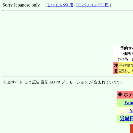
Sorry,Japanese only.
[
モバイル SSL用
/
PC パソコン SSL用
]
予約サ
価格
その為、
注
手作業
意
記述し
※ 当サイト には 広告 宣伝 AD PR プロモーション が 含まれています。
◆ ホ
Ya
Y
近畿