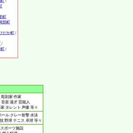
毛町
/
町
里町
興部町
ひだか町
/
町
/
糠町
/
 彫刻家 作家
 音楽 漫才 芸能人
家 タレント 声優 等々
ボール クレー射撃 水泳
 野球 テニス 卓球 等々
設 スポーツ施設