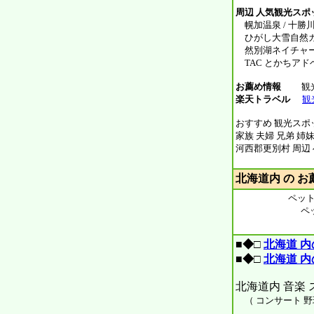
周辺 人気観光スポ
幌加温泉 / 十勝川温
ひがし大雪自然ガイド
然別湖ネイチャーセ
TAC とかちアド
お薦め情報
観
楽天トラベル
観
おすすめ 観光スポ
家族 夫婦 兄弟 姉妹
河西郡更別村 周辺
北海道内 の お
ペット
ペ
■◆□
北海道 
■◆□
北海道 内
北海道内 音楽 ス
（ コンサート 野球