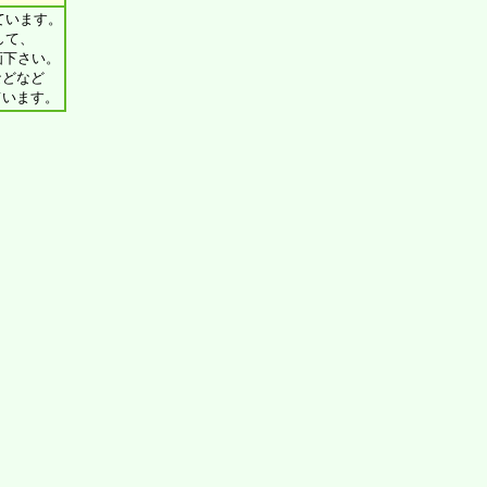
しています。
して、
画下さい。
などなど
ています。