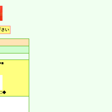
下さい
所
◆■
□◆