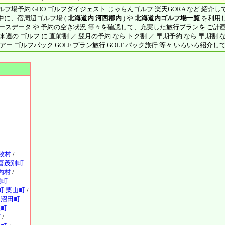
フ場予約 GDO ゴルフダイジェスト じゃらんゴルフ 楽天GORA など 紹介
中に、宿周辺ゴルフ場 (
北海道内 河西郡内
) や
北海道内ゴルフ場一覧
を利用
ースデータ や 予約の空き状況 等々を確認して、充実した旅行プランを ご計
来週の ゴルフ に 直前割 ／ 翌月の予約 なら トク割 ／ 早期予約 なら 早期割 
アー ゴルフパック GOLF プラン旅行 GOLF パック旅行 等々 いろいろ紹介し
牧村
/
喜茂別町
内村
/
幌町
町
栗山町
/
沼田町
瑛町
町
/