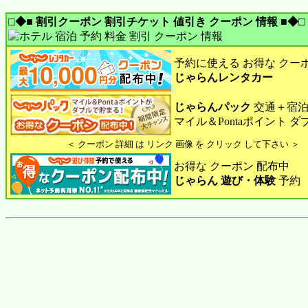
□◆■ 割引クーポン 割引チケット 値引き クーポン 情報 ■◆□
予約に使える お得な クー
じゃらんレンタカー
じゃらんパック
交通＋宿泊
マイル＆Pontaポイント 
＜ クーポン 詳細 は リンク 画像 を クリック して下さい ＞
お得な クーポン 配布中
じゃらん 遊び・体験
予約