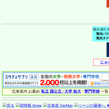
観光 旅行 
観光バス
観光タク
じゃ
北海道内 お薦め
私立 国公立 / 大学 短大
/
専門学校
一覧
戻る
宿情報 Home
北海道 SiteMap
ページの最後へ 