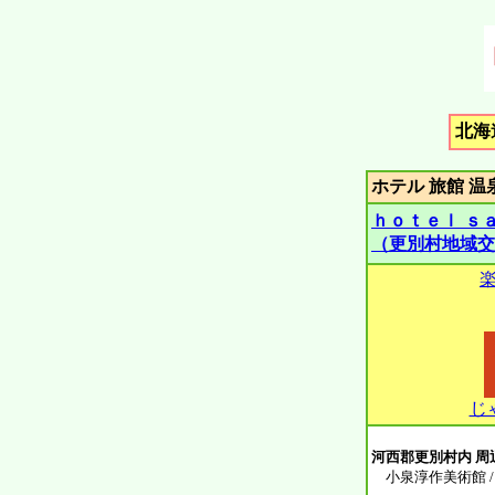
北海
ホテル 旅
ｈｏｔｅｌ ｓ
（更別村地域交
楽
じ
河西郡更別村内 周辺
小泉淳作美術館 / 