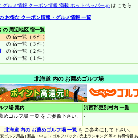
 グルメ情報 クーポン情報 満載 ホットペッパー.jp
は こちら
の お得な クーポン情報・グルメ情報 一覧
 の 周辺地区 宿一覧
の 宿一覧
(
6 件
)
の 宿一覧
(
3 件
)
村
の 宿一覧
(
2 件
)
の 宿一覧
(
1 件
)
北海道 内の お薦めゴルフ場
ルフ場 案内
河西郡更別村内
一覧
薦めゴルフ場 一覧 を ご参照下さい。
-
北海道 内の お薦めゴルフ場 一覧
を ご参考にして下さい。
格安ゴルフ用品 ( 新品・中古 ) / ゴルフパック / 売上ランキング 等々 お得情報 あ