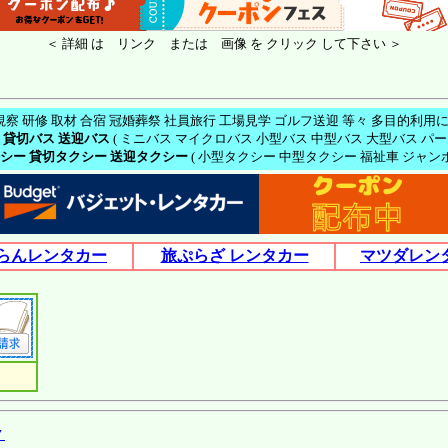
＜ 詳細 は リンク または 画像 を クリック して下さい ＞
視察 研修 取材 合宿 冠婚葬祭 社員旅行 工場見学 ゴルフ送迎 等々 多目的利用
 貸切バス 送迎バス
( ミニバス マイクロバス 小型バス 中型バス 大型バス パー
シー 貸切タクシー 送迎タクシー
( 小型タクシー 中型タクシー 福祉車 ジャンボ
らんレンタカー
旅ぷらざ レンタカー
マツダレン
▼