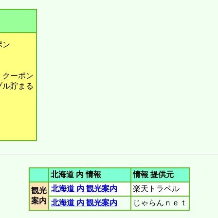
ポン
 クーポン
ダブル貯まる
北海道 内 情報
情報 提供元
北海道 内 観光案内
楽天トラベル
観光
案内
北海道 内 観光案内
じゃらんｎｅｔ