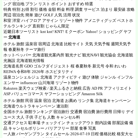
ング 宿泊地 プラン リスト ポイント おすすめ 特選
特典 特別 お得 割引 価格 金額 料金 料理 調査 サービス 泊まり 最安値 攻略
周辺 宿泊先 簡単 遊び GOLF 人気 活用 状況
和室 洋室 ハイフロア アサイン リゾート物件 アメニティグッズ ベストホ
テルランキング 直前割 じゃらん限定
近畿日本ツーリスト knt knt! KNT! Ｅクーポン Yahoo! ショッピング ヤフ
ー
北海道
ホテル 旅館 温泉宿 宿周辺 北海道 比較サイト 天気 天気予報 週間天気予
報 春夏秋冬 テーマ旅行
ホットペッパー
北海道観光案内所 観光ナビ 観光NAVI 観光協会 北海道観
光施設 北海道観光情報
北海道名所
GDO ゴルフダイジェスト
桜 春夏秋冬 新元号 令和 れいわ
REIWA 令和8年 2026年 ホスピタリティ
温泉コンシェルジュ 北海道 アクティビティ 遊び 体験 ジャンル インフル
エンサー influencer 山川海湖 リゾート物件
Rakuten
楽天ウェブ検索
/
楽天ふるさと納税
広告 AD PR アフィリエイト
ASP
バリューコマース
ヤフーショッピング Amazon Silk
ホテル 旅館 民宿 温泉 宿泊 北海道 お薦め リンク集 北海道キャンペーン
北海道ウルトラキャンペーン 連泊割
全国ホテル 旅館ランキング 宿泊旅行 交通費 宿泊費 旅行費用 日帰り デイ
ユース 大人 子供 子ども 人数 キャンセル料
交通アクセス 駐車場 チェックイン チェックアウト 館内設備 部屋設備 備
品 キャンセルポリシー バリアフリー 部屋 食事 写真
一人旅 バーゲンプラン タイムセール 2026-07-19 日程 価格比較 格安大セ