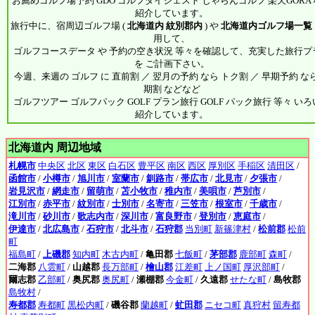
お薦めゴルフ場予約 GDO ゴルフダイジェスト じゃらんゴルフ 楽天GORA
紹介しています。
旅行中に、宿周辺ゴルフ場 (
北海道内 紋別郡内
) や
北海道内ゴルフ場一覧
用して、
ゴルフコースデータ や 予約の空き状況 等々を確認して、充実した旅行プ
を ご計画下さい。
今週、来週の ゴルフ に 直前割 ／ 翌月の予約 なら トク割 ／ 早期予約 なら
期割 などなど
ゴルフツアー ゴルフパック GOLF プラン旅行 GOLF パック旅行 等々 い
紹介しています。
北海道内 周辺地域
札幌市
中央区
北区
東区
白石区
豊平区
南区
西区
厚別区
手稲区
清田区
/
函館市
/
小樽市
/
旭川市
/
室蘭市
/
釧路市
/
帯広市
/
北見市
/
夕張市
/
岩見沢市
/
網走市
/
留萌市
/
苫小牧市
/
稚内市
/
美唄市
/
芦別市
/
江別市
/
赤平市
/
紋別市
/
士別市
/
名寄市
/
三笠市
/
根室市
/
千歳市
/
滝川市
/
砂川市
/
歌志内市
/
深川市
/
富良野市
/
登別市
/
恵庭市
/
伊達市
/
北広島市
/
石狩市
/
北斗市
/
石狩郡
当別町
新篠津村
/
松前郡
松前
町
福島町
/
上磯郡
知内町
木古内町
/
亀田郡
七飯町
/
茅部郡
鹿部町
森町
/
二海郡
八雲町
/
山越郡
長万部町
/
檜山郡
江差町
上ノ国町
厚沢部町
/
爾志郡
乙部町
/
奥尻郡
奥尻町
/
瀬棚郡
今金町
/
久遠郡
せたな町
/
島牧郡
島牧村
/
寿都郡
寿都町
黒松内町
/
磯谷郡
蘭越町
/
虻田郡
ニセコ町
真狩村
留寿都