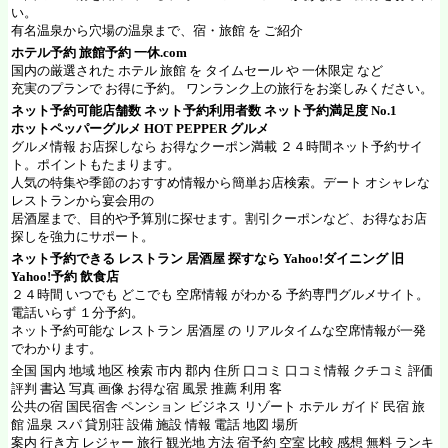
い。
有名温泉から穴場の温泉まで、宿・旅館 を ご紹介
ホテル予約 旅館予約
一休.com
国内の厳選された ホテル 旅館 を タイムセール や 一休限定 など
充実のプランで お得に予約。 ワンランク上の旅行をお楽しみください。
ネット予約可能店舗数 ネット予約利用者数 ネット予約満足度 No.1
ホットペッパーグルメ
HOT PEPPER グルメ
グルメ情報 お店探しなら お得なクーポン満載 ２４時間ネット予約サイ
ト。ポイントもたまります。
人気の特集や季節のおすすめ情報から簡単お店検索。デート オシャレな
レストランから宴会用の
居酒屋まで、目的や予算別に探せます。割引クーポンなど、お得なお店
探しを強力にサポート。
ネット予約できる レストラン 居酒屋 探すなら
Yahoo!ダイニング
旧
Yahoo!予約 飲食店
２４時間 いつでも どこでも 空席情報 がわかる 予約専門グルメサイト。
電話いらず １分予約。
ネット予約可能な レストラン 居酒屋 の リアルタイムな空席情報が一発
でわかります。
全国 国内 地域 地区 検索 市内 郡内 住所 口コミ 口コミ情報 クチコミ 評価
評判 書込 写真 画像 お得な宿 風景 推薦 利用 客
公共の宿 国民宿舎 ペンション ビジネス リゾート ホテル ガイド 民宿 旅
館 温泉 スパ 貸別荘 設備 施設 情報 電話 地図 場所
案内 行き方 レジャー 旅行 観光地 方法 宿予約 空室 比較 感想 無料 ランキ