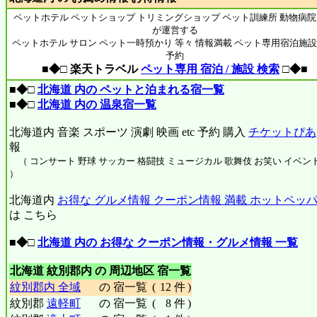
ペットホテル ペットショップ トリミングショップ ペット訓練所 動物病院
が運営する
ペットホテル サロン ペット一時預かり 等々 情報満載 ペット専用宿泊施設
予約
■◆□ 楽天トラベル
ペット専用 宿泊 / 施設 検索
□◆■
■◆□
北海道 内の ペットと泊まれる宿一覧
■◆□
北海道 内の 温泉宿一覧
北海道内 音楽 スポーツ 演劇 映画 etc 予約 購入
チケットぴあ
報
（ コンサート 野球 サッカー 格闘技 ミュージカル 歌舞伎 お笑い イベント 
）
北海道内
お得な グルメ情報 クーポン情報 満載 ホットペッパー
は こちら
■◆□
北海道 内の お得な クーポン情報・グルメ情報 一覧
北海道 紋別郡内 の 周辺地区 宿一覧
紋別郡内 全域
の 宿一覧
(
12 件
)
紋別郡
遠軽町
の 宿一覧
(
8 件
)