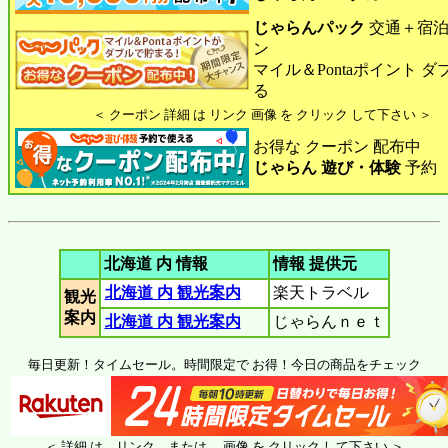
じゃらんパック
交通＋宿泊
ン
マイル＆Pontaポイント 
る
＜ クーポン 詳細 は リンク 画像 を クリック して下さい ＞
お得な クーポン 配布中
じゃらん 遊び・体験
予約
北海道 内 情報
情報 提供元
北海道 内 観光案内
楽天トラベル
観光
案内
北海道 内 観光案内
じゃらんｎｅｔ
毎日更新！タイムセール。時間限定で お得！今日の商品をチェック
＜ 詳細 は リンク または 画像 を クリック して下さい ＞