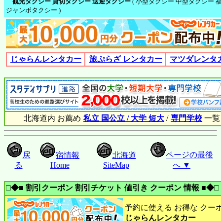
観光タクシー 貸切タクシー 送迎タクシー
( 小型タクシー 中型タクシー 
ジャンボタクシー )
じゃらんレンタカー
旅ぷらざ レンタカー
マツダレンタ
北海道内 お薦め
私立 国公立 / 大学 短大
/
専門学校
一覧
戻
ページの最後
宿情報
北海道
る
Home
SiteMap
へ ▼
□◆■ 割引クーポン 割引チケット 値引き クーポン 情報 ■◆□
予約に使える お得な クー
じゃらんレンタカー