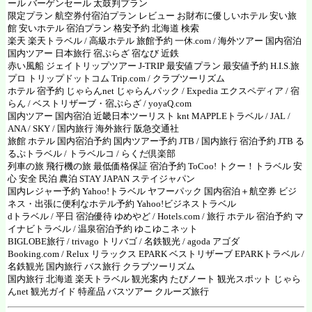
ール バーゲンセール 太鼓判プラン
限定プラン 航空券付宿泊プラン レビュー お財布に優しいホテル 安い旅
館 安いホテル 宿泊プラン 格安予約 北海道 検索
楽天
楽天トラベル
/
高級ホテル 旅館予約 一休.com
/
海外ツアー 国内宿泊
国内ツアー 日本旅行
宿ぷらざ 宿なび 近鉄
赤い風船 ジェイトリップツアー
J-TRIP
最安値プラン 最安値予約
H.I.S.旅
プロ
トリップドットコム
Trip.com
/
クラブツーリズム
ホテル 宿予約 じゃらんnet
じゃらんパック /
Expedia エクスペディア
/
宿
らん
/
ベストリザーブ・宿ぷらざ
/
yoyaQ.com
国内ツアー 国内宿泊 近畿日本ツーリスト
knt
MAPPLEトラベル
/
JAL
/
ANA
/
SKY
/
国内旅行 海外旅行 阪急交通社
旅館 ホテル 国内宿泊予約 国内ツアー予約 JTB
/
国内旅行 宿泊予約 JTB る
るぷトラベル
/
トラベルコ
/
らくだ倶楽部
列車の旅 飛行機の旅
最低価格保証 宿泊予約 ToCoo! トクー！トラベル
安
心 安全 民泊 農泊
STAY JAPAN ステイジャパン
国内レジャー予約 Yahoo!トラベル
ヤフーパック 国内宿泊＋航空券
ビジ
ネス・出張に便利なホテル予約 Yahoo!ビジネストラベル
dトラベル
/
平日 宿泊優待 ゆめやど
/
Hotels.com
/
旅行 ホテル 宿泊予約 マ
イナビトラベル
/
温泉宿泊予約 ゆこゆこネット
BIGLOBE旅行
/
trivago トリバゴ
/
名鉄観光
/ agoda
アゴダ
Booking.com
/
Relux リラックス
EPARK ベストリザーブ
EPARKトラベル
/
名鉄観光
国内旅行 バス旅行
クラブツーリズム
国内旅行 北海道
楽天トラベル 観光案内 たびノート
観光スポット
じゃら
んnet 観光ガイド
特産品 バスツアー クルーズ旅行