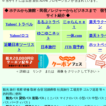
※ 当サイト には 広告 宣伝 AD PR プロモーション が 含まれています。
◆ ホテルから旅館・民宿／レジャーからビジネスまで 宿
サイト紹介 ◆
るるぶトラベ
じゃらんｎｅ
楽天ラク
Yahoo! トラベル
ル
ｔ
ン
ゆこゆこネッ
Yahoo!ロコ
一休.com
楽天トラ
ト
近畿日本ツーリス
ホットペ
日本旅行
JTB 宿予約
ト
ー
＜ 詳細 は リンク または 画像 を クリック して下さい ＞
観光 旅行 視察 研修 取材 合宿 冠婚葬祭 社員旅行 工場見学 ゴルフ送迎 等々
的利用に便利
観光バス 貸切バス 送迎バス
( ミニバス マイクロバス 小型バス 中型バス 
バス パーティバス )