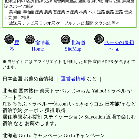
北海道 内の 名所 旧跡 史跡 複合商業施設 遊園地 買い物 自然 公園 娯楽施
設 スポーツ施設
美術館 博物館 産業 農業 畜産業 水産業 林業 バス 道路 航路 空路 伝統
工芸 郷土料理
放送局 テレビ局 ラジオ局 ケーブルテレビ 新聞 タウン誌 等々
戻
ページの最初
宿情報
北海道
る
Home
SiteMap
へ ▲
※ 当サイト には アフィリエイト を利用した 広告 宣伝 AD PR が 含まれて
います。
日本全国 お薦め宿情報 ｜
運営者情報
など ｜
北海道 国内旅行 楽天トラベル じゃらん Yahoo!トラベル ヤ
フートラベル
JTB るるぶトラベル 一休.com いっきゅうコム 日本旅行 など
宿泊予約 クーポン 獲得 取得
居住地限定応援割 ステイケーション Staycation 近場で楽しむ
宿泊 など お薦めします。
北海道 Go To キャンペーン GoToキャンペーン