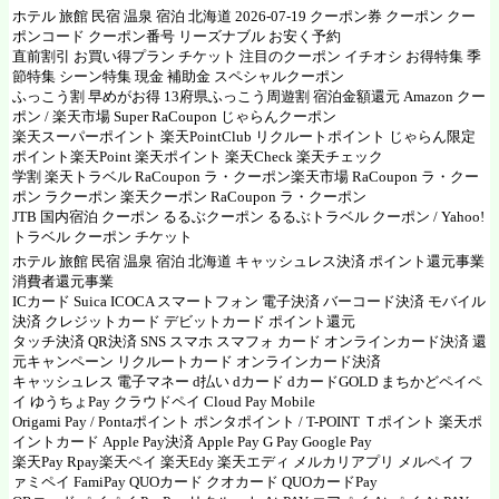
ホテル 旅館 民宿 温泉 宿泊 北海道 2026-07-19 クーポン券 クーポン クー
ポンコード クーポン番号 リーズナブル お安く予約
直前割引 お買い得プラン チケット 注目のクーポン イチオシ お得特集 季
節特集 シーン特集 現金 補助金 スペシャルクーポン
ふっこう割 早めがお得 13府県ふっこう周遊割 宿泊金額還元
Amazon クー
ポン
/
楽天市場
Super RaCoupon
じゃらんクーポン
楽天スーパーポイント
楽天PointClub
リクルートポイント じゃらん限定
ポイント楽天Point
楽天ポイント
楽天Check
楽天チェック
学割
楽天トラベル RaCoupon ラ・クーポン
楽天市場 RaCoupon ラ・クー
ポン
ラクーポン
楽天クーポン RaCoupon ラ・クーポン
JTB 国内宿泊 クーポン
るるぶクーポン
るるぶトラベル クーポン
/
Yahoo!
トラベル クーポン チケット
ホテル 旅館 民宿 温泉 宿泊 北海道 キャッシュレス決済 ポイント還元事業
消費者還元事業
ICカード Suica ICOCA スマートフォン 電子決済 バーコード決済 モバイル
決済 クレジットカード デビットカード ポイント還元
タッチ決済 QR決済 SNS スマホ スマフォ カード オンラインカード決済 還
元キャンペーン リクルートカード オンラインカード決済
キャッシュレス 電子マネー d払い dカード dカードGOLD まちかどペイペ
イ ゆうちょPay クラウドペイ
Cloud Pay
Mobile
Origami Pay
/
Pontaポイント ポンタポイント
/
T-POINT Ｔポイント
楽天ポ
イントカード Apple Pay決済
Apple Pay
G Pay
Google Pay
楽天Pay Rpay
楽天ペイ
楽天Edy
楽天エディ
メルカリアプリ
メルペイ
フ
ァミペイ FamiPay QUOカード クオカード
QUOカードPay