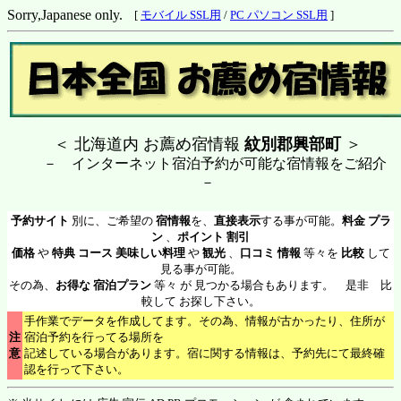
Sorry,Japanese only.
[
モバイル SSL用
/
PC パソコン SSL用
]
＜ 北海道内 お薦め宿情報
紋別郡興部町
＞
－ インターネット宿泊予約が可能な宿情報をご紹介
－
予約サイト
別に、ご希望の
宿情報
を、
直接表示
する事が可能。
料金 プラ
ン
、
ポイント 割引
価格
や
特典 コース 美味しい料理
や
観光
、
口コミ 情報
等々を
比較
して
見る事が可能。
その為、
お得な 宿泊プラン
等々 が 見つかる場合もあります。 是非 比
較して お探し下さい。
手作業でデータを作成してます。その為、情報が古かったり、住所が
注
宿泊予約を行ってる場所を
意
記述している場合があります。宿に関する情報は、予約先にて最終確
認を行って下さい。