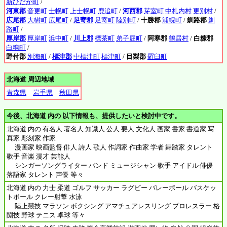
新ひだか町
/
河東郡
音更町
士幌町
上士幌町
鹿追町
/
河西郡
芽室町
中札内村
更別村
/
広尾郡
大樹町
広尾町
/
足寄郡
足寄町
陸別町
/
十勝郡
浦幌町
/
釧路郡
釧
路町
/
厚岸郡
厚岸町
浜中町
/
川上郡
標茶町
弟子屈町
/
阿寒郡
鶴居村
/
白糠郡
白糠町
/
野付郡
別海町
/
標津郡
中標津町
標津町
/
目梨郡
羅臼町
北海道 周辺地域
青森県
岩手県
秋田県
今後、北海道 内の 以下情報も、提供したいと検討中です。
北海道 内の 有名人 著名人 知識人 公人 要人 文化人 画家 書家 書道家 写
真家 彫刻家 作家
漫画家 映画監督 俳人 詩人 歌人 作詞家 作曲家 学者 舞踏家 タレント
歌手 音楽 漫才 芸能人
シンガーソングライター バンド ミュージシャン 歌手 アイドル 俳優
落語家 タレント 声優 等々
北海道 内の 力士 柔道 ゴルフ サッカー ラグビー バレーボール バスケッ
トボール クレー射撃 水泳
陸上競技 マラソン ボクシング アマチュアレスリング プロレスラー 格
闘技 野球 テニス 卓球 等々