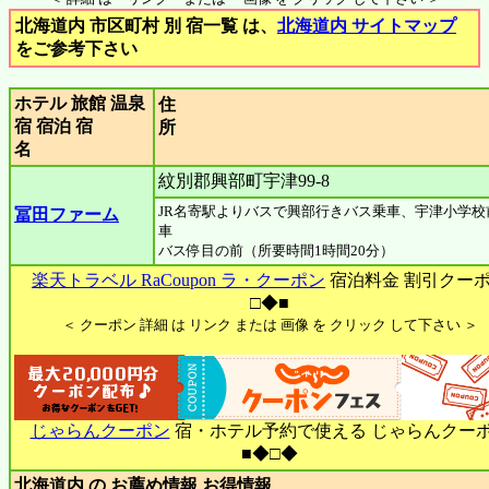
北海道内 市区町村 別 宿一覧 は、
北海道内 サイトマップ
をご参考下さい
ホテル 旅館 温泉
住
宿 宿泊 宿
名
紋別郡興部町宇津99-8
JR名寄駅よりバスで興部行きバス乗車、宇津小学校
冨田ファーム
車
バス停目の前（所要時間1時間20分）
楽天トラベル RaCoupon ラ・クーポン
宿泊料金 割引クー
□◆■
＜ クーポン 詳細 は リンク または 画像 を クリック して下さい ＞
じゃらんクーポン
宿・ホテル予約で使える じゃらんクー
■◆□◆
北海道内 の お薦め情報 お得情報