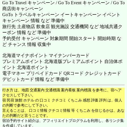
Go To Travel キャンペーン / Go To Event キャンペーン / Go To
商店街キャンペーン
GoTo トラベルキャンペーン イートキャンペーン イベント
キャンペーン 情報 など 準備中
旅行先 土産物店 飲食店 観光施設 交通機関 など 地域共通ク
ーポン 情報 など 準備中
予約受付 キャンペーン 対象期間 開始スタート 開始時期 な
ど チャンス 情報 収集中
北海道マイナポイント マイナンバーカード
プレミアムポイント 北海道版プレミアムポイント 自治体ポ
イント 北海道ポイント
電子マネー プリペイドカード QRコード クレジットカード
デビットカード 情報 など 準備中
行き方 は、地図 交通案内 交通標識 案内看板 案内標識 を参考に、宿へア
クセスして下さい。
宿 民宿 旅館 ホテル の 口コミ クチコミ くちこみ 感想 評価 評判 は、個人
の判断で参考にして下さい。
言えることは、 口コミ情報 クチコミ情報 等 くちこみ を信じるかは、あな
たの判断だと言うことです。
宿泊予約サイト紹介は、アフィリエイトプログラムを利用し、各リンク集
を作成しています。