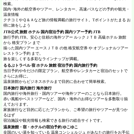
検索。
国内･海外の航空券やツアー、レンタカー、高速バスなどの予約や観光・
温泉情報
クチコミやＱ＆Ａなど旅の情報満載の旅行サイト。Tポイントがたまる お
得に旅をしよう
JTB公式 旅館 ホテル 国内宿泊予約 国内ツアー予約
JTB
旅行予約 JTB。安心と信頼の海外ツアー ルックＪＴＢ 高級ホテル 旅館
から 格安プラン まで
揃った国内ツアー エースＪＴＢ の他 格安航空券 や オプショナルツアー
レストラン予約 まで。
旅を楽しくする多彩なラインナップが満載。
るるぶトラベル
宿 ホテル 旅館 宿泊予約 国内旅行予約
当日予約や今だけの限定プラン。航空券やレンタカーと宿泊のセットで
さらにお得に。
温泉旅館からビジネスホテルまで目的に合わせて簡単検索。
日本旅行
国内旅行 海外旅行
国内旅行や海外旅行・国内ツアーや海外ツアーのことなら日本旅行。
赤い風船やベストツアーなど、国内・海外のお得なツアーを多数取り揃
えております。
家族旅行など目的に応じたプランから、ご希望の旅行やツアーが見つか
るはず
宿泊施設や観光情報も検索できる旅行の総合サイトです。
温泉旅館・宿・ホテルの宿泊予約
ゆこゆこ
全国のいい湯を知っている 温泉コンシェルジュ があなたの旅行をお手伝