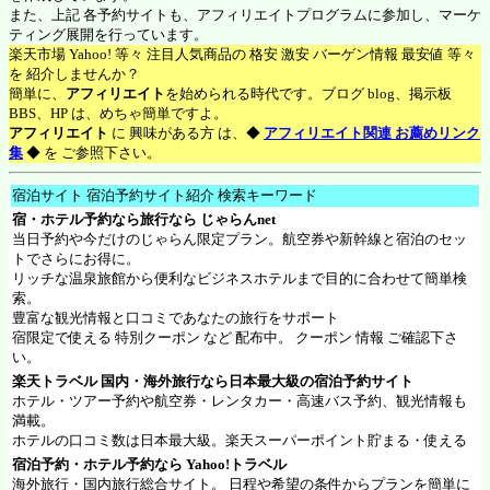
また、上記 各予約サイトも、アフィリエイトプログラムに参加し、マーケ
ティング展開を行っています。
楽天市場 Yahoo! 等々 注目人気商品の 格安 激安 バーゲン情報 最安値 等々
を 紹介しませんか？
簡単に、
アフィリエイト
を始められる時代です。ブログ blog、掲示板
BBS、HP は、めちゃ簡単ですよ。
アフィリエイト
に 興味がある方 は、◆
アフィリエイト関連 お薦めリンク
集
◆ を ご参照下さい。
宿泊サイト 宿泊予約サイト紹介 検索キーワード
宿・ホテル予約なら旅行なら
じゃらんnet
当日予約や今だけのじゃらん限定プラン。航空券や新幹線と宿泊のセッ
トでさらにお得に。
リッチな温泉旅館から便利なビジネスホテルまで目的に合わせて簡単検
索。
豊富な観光情報と口コミであなたの旅行をサポート
宿限定で使える 特別クーポン など 配布中。 クーポン 情報 ご確認下さ
い。
楽天トラベル
国内・海外旅行なら日本最大級の宿泊予約サイト
ホテル・ツアー予約や航空券・レンタカー・高速バス予約、観光情報も
満載。
ホテルの口コミ数は日本最大級。楽天スーパーポイント貯まる・使える
宿泊予約・ホテル予約なら
Yahoo!トラベル
海外旅行・国内旅行総合サイト。 日程や希望の条件からプランを簡単に