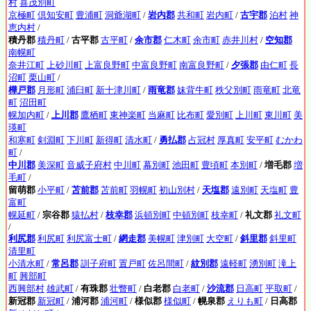
村
喜茂別町
京極町
倶知安町
豊浦町
洞爺湖町
/
岩内郡
共和町
岩内町
/
古宇郡
泊村
神
恵内村
/
積丹郡
積丹町
/
古平郡
古平町
/
余市郡
仁木町
余市町
赤井川村
/
空知郡
南幌町
奈井江町
上砂川町
上富良野町
中富良野町
南富良野町
/
夕張郡
由仁町
長
沼町
栗山町
/
樺戸郡
月形町
浦臼町
新十津川町
/
雨竜郡
妹背牛町
秩父別町
雨竜町
北竜
町
沼田町
幌加内町
/
上川郡
鷹栖町
東神楽町
当麻町
比布町
愛別町
上川町
東川町
美
瑛町
和寒町
剣淵町
下川町
新得町
清水町
/
勇払郡
占冠村
厚真町
安平町
むかわ
町
/
中川郡
美深町
音威子府村
中川町
幕別町
池田町
豊頃町
本別町
/
増毛郡
増
毛町
/
留萌郡
小平町
/
苫前郡
苫前町
羽幌町
初山別村
/
天塩郡
遠別町
天塩町
豊
富町
幌延町
/
宗谷郡
猿払村
/
枝幸郡
浜頓別町
中頓別町
枝幸町
/
礼文郡
礼文町
/
利尻郡
利尻町
利尻富士町
/
網走郡
美幌町
津別町
大空町
/
斜里郡
斜里町
清里町
小清水町
/
常呂郡
訓子府町
置戸町
佐呂間町
/
紋別郡
遠軽町
湧別町
滝上
町
興部町
西興部村
雄武町
/
有珠郡
壮瞥町
/
白老郡
白老町
/
沙流郡
日高町
平取町
/
新冠郡
新冠町
/
浦河郡
浦河町
/
様似郡
様似町
/
幌泉郡
えりも町
/
日高郡