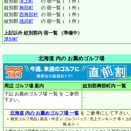
紋別郡
滝上町
の 宿一覧
(
1 件
)
紋別郡
興部町
の 宿一覧
(
1 件
)
紋別郡
西興部村
の 宿一覧
(
1 件
)
紋別郡
雄武町
の 宿一覧
(
1 件
)
上記以外 紋別郡内 宿一覧 （準備中）
湧別町
北海道 内の お薦めゴルフ場
周辺 ゴルフ場 案内
紋別郡興部町内
一覧
下記 お薦めゴルフ場 一覧 を ご参照
-
下さい。
北海道 内の お薦めゴルフ場 一覧
を ご参考にして下さい
＜ 格安ゴルフ用品 ( 新品・中古 ) / ゴルフパック / 売上ランキング 等々 
報 あり ＞