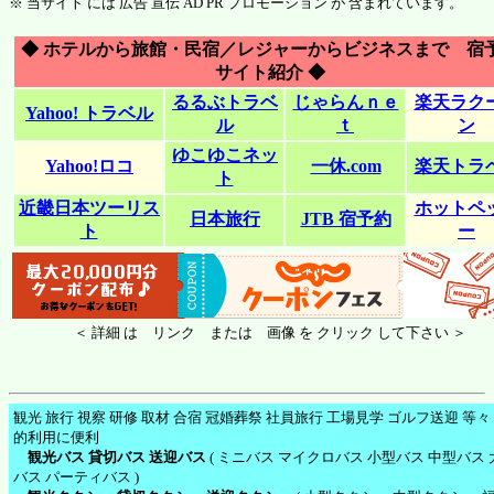
※ 当サイト には 広告 宣伝 AD PR プロモーション が 含まれています。
◆ ホテルから旅館・民宿／レジャーからビジネスまで 宿
サイト紹介 ◆
るるぶトラベ
じゃらんｎｅ
楽天ラク
Yahoo! トラベル
ル
ｔ
ン
ゆこゆこネッ
Yahoo!ロコ
一休.com
楽天トラ
ト
近畿日本ツーリス
ホットペ
日本旅行
JTB 宿予約
ト
ー
＜ 詳細 は リンク または 画像 を クリック して下さい ＞
観光 旅行 視察 研修 取材 合宿 冠婚葬祭 社員旅行 工場見学 ゴルフ送迎 等々
的利用に便利
観光バス 貸切バス 送迎バス
( ミニバス マイクロバス 小型バス 中型バス 
バス パーティバス )