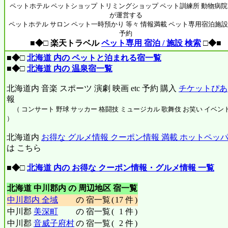
ペットホテル ペットショップ トリミングショップ ペット訓練所 動物病院
が運営する
ペットホテル サロン ペット一時預かり 等々 情報満載 ペット専用宿泊施設
予約
■◆□ 楽天トラベル
ペット専用 宿泊 / 施設 検索
□◆■
■◆□
北海道 内の ペットと泊まれる宿一覧
■◆□
北海道 内の 温泉宿一覧
北海道内 音楽 スポーツ 演劇 映画 etc 予約 購入
チケットぴあ
報
（ コンサート 野球 サッカー 格闘技 ミュージカル 歌舞伎 お笑い イベント 
）
北海道内
お得な グルメ情報 クーポン情報 満載 ホットペッパー
は こちら
■◆□
北海道 内の お得な クーポン情報・グルメ情報 一覧
北海道 中川郡内 の 周辺地区 宿一覧
中川郡内 全域
の 宿一覧
(
17 件
)
中川郡
美深町
の 宿一覧
(
1 件
)
中川郡
音威子府村
の 宿一覧
(
2 件
)