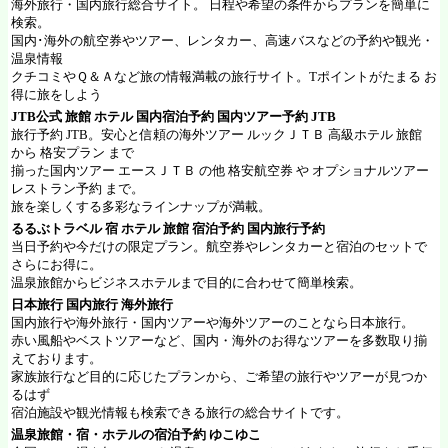
海外旅行・国内旅行総合サイト。 日程や希望の条件からプランを簡単に
検索。
国内･海外の航空券やツアー、レンタカー、高速バスなどの予約や観光・
温泉情報
クチコミやＱ＆Ａなど旅の情報満載の旅行サイト。Tポイントがたまる お
得に旅をしよう
JTB公式 旅館 ホテル 国内宿泊予約 国内ツアー予約
JTB
旅行予約 JTB。安心と信頼の海外ツアー ルックＪＴＢ 高級ホテル 旅館
から 格安プラン まで
揃った国内ツアー エースＪＴＢ の他 格安航空券 や オプショナルツアー
レストラン予約 まで。
旅を楽しくする多彩なラインナップが満載。
るるぶトラベル
宿 ホテル 旅館 宿泊予約 国内旅行予約
当日予約や今だけの限定プラン。航空券やレンタカーと宿泊のセットで
さらにお得に。
温泉旅館からビジネスホテルまで目的に合わせて簡単検索。
日本旅行
国内旅行 海外旅行
国内旅行や海外旅行・国内ツアーや海外ツアーのことなら日本旅行。
赤い風船やベストツアーなど、国内・海外のお得なツアーを多数取り揃
えております。
家族旅行など目的に応じたプランから、ご希望の旅行やツアーが見つか
るはず
宿泊施設や観光情報も検索できる旅行の総合サイトです。
温泉旅館・宿・ホテルの宿泊予約
ゆこゆこ