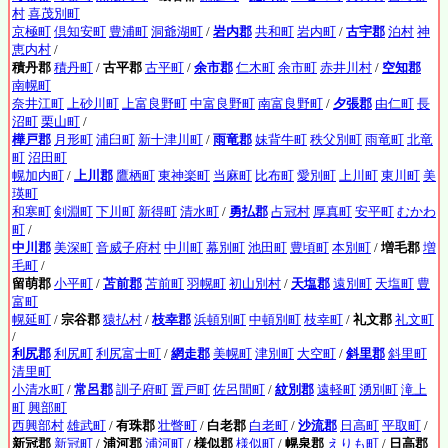
村
喜茂別町
京極町
倶知安町
豊浦町
洞爺湖町
/
岩内郡
共和町
岩内町
/
古宇郡
泊村
神
恵内村
/
積丹郡
積丹町
/
古平郡
古平町
/
余市郡
仁木町
余市町
赤井川村
/
空知郡
南幌町
奈井江町
上砂川町
上富良野町
中富良野町
南富良野町
/
夕張郡
由仁町
長
沼町
栗山町
/
樺戸郡
月形町
浦臼町
新十津川町
/
雨竜郡
妹背牛町
秩父別町
雨竜町
北竜
町
沼田町
幌加内町
/
上川郡
鷹栖町
東神楽町
当麻町
比布町
愛別町
上川町
東川町
美
瑛町
和寒町
剣淵町
下川町
新得町
清水町
/
勇払郡
占冠村
厚真町
安平町
むかわ
町
/
中川郡
美深町
音威子府村
中川町
幕別町
池田町
豊頃町
本別町
/
増毛郡
増
毛町
/
留萌郡
小平町
/
苫前郡
苫前町
羽幌町
初山別村
/
天塩郡
遠別町
天塩町
豊
富町
幌延町
/
宗谷郡
猿払村
/
枝幸郡
浜頓別町
中頓別町
枝幸町
/
礼文郡
礼文町
/
利尻郡
利尻町
利尻富士町
/
網走郡
美幌町
津別町
大空町
/
斜里郡
斜里町
清里町
小清水町
/
常呂郡
訓子府町
置戸町
佐呂間町
/
紋別郡
遠軽町
湧別町
滝上
町
興部町
西興部村
雄武町
/
有珠郡
壮瞥町
/
白老郡
白老町
/
沙流郡
日高町
平取町
/
新冠郡
新冠町
/
浦河郡
浦河町
/
様似郡
様似町
/
幌泉郡
えりも町
/
日高郡