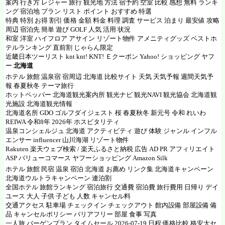
案内 行き方 レジャー 旅行 観光地 方法 宿予約 空室 比較 感想 無料 ランキ
ング 宿泊地 プラン リスト ポイント おすすめ 特選
特典 特別 お得 割引 価格 金額 料金 料理 調査 サービス 泊まり 最安値 攻略
周辺 宿泊先 簡単 遊び GOLF 人気 活用 状況
和室 洋室 ハイフロア アサイン リゾート物件 アメニティグッズ ベストホ
テルランキング 直前割 じゃらん限定
近畿日本ツーリスト knt knt! KNT! Ｅクーポン Yahoo! ショッピング ヤフ
ー
北海道
ホテル 旅館 温泉宿 宿周辺 北海道 比較サイト 天気 天気予報 週間天気予
報 春夏秋冬 テーマ旅行
ホットペッパー
北海道観光案内所 観光ナビ 観光NAVI 観光協会 北海道観
光施設 北海道観光情報
北海道名所
GDO ゴルフダイジェスト
桜 春夏秋冬 新元号 令和 れいわ
REIWA 令和8年 2026年 ホスピタリティ
温泉コンシェルジュ 北海道 アクティビティ 遊び 体験 ジャンル インフル
エンサー influencer 山川海湖 リゾート物件
Rakuten
楽天ウェブ検索
/
楽天ふるさと納税
広告 AD PR アフィリエイト
ASP
バリューコマース
ヤフーショッピング Amazon Silk
ホテル 旅館 民宿 温泉 宿泊 北海道 お薦め リンク集 北海道キャンペーン
北海道ウルトラキャンペーン 連泊割
全国ホテル 旅館ランキング 宿泊旅行 交通費 宿泊費 旅行費用 日帰り デイ
ユース 大人 子供 子ども 人数 キャンセル料
交通アクセス 駐車場 チェックイン チェックアウト 館内設備 部屋設備 備
品 キャンセルポリシー バリアフリー 部屋 食事 写真
一人旅 バーゲンプラン タイムセール 2026-07-19 日程 価格比較 格安大セ