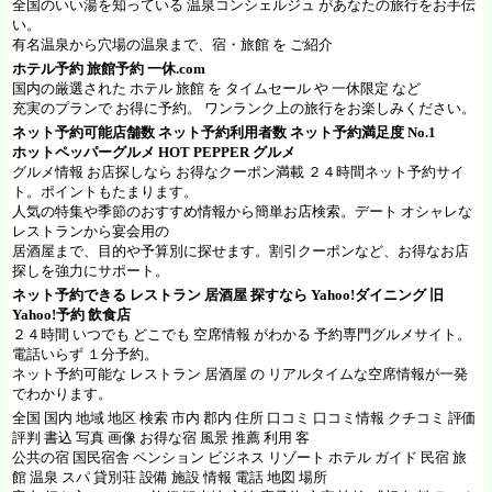
全国のいい湯を知っている 温泉コンシェルジュ があなたの旅行をお手伝
い。
有名温泉から穴場の温泉まで、宿・旅館 を ご紹介
ホテル予約 旅館予約
一休.com
国内の厳選された ホテル 旅館 を タイムセール や 一休限定 など
充実のプランで お得に予約。 ワンランク上の旅行をお楽しみください。
ネット予約可能店舗数 ネット予約利用者数 ネット予約満足度 No.1
ホットペッパーグルメ
HOT PEPPER グルメ
グルメ情報 お店探しなら お得なクーポン満載 ２４時間ネット予約サイ
ト。ポイントもたまります。
人気の特集や季節のおすすめ情報から簡単お店検索。デート オシャレな
レストランから宴会用の
居酒屋まで、目的や予算別に探せます。割引クーポンなど、お得なお店
探しを強力にサポート。
ネット予約できる レストラン 居酒屋 探すなら
Yahoo!ダイニング
旧
Yahoo!予約 飲食店
２４時間 いつでも どこでも 空席情報 がわかる 予約専門グルメサイト。
電話いらず １分予約。
ネット予約可能な レストラン 居酒屋 の リアルタイムな空席情報が一発
でわかります。
全国 国内 地域 地区 検索 市内 郡内 住所 口コミ 口コミ情報 クチコミ 評価
評判 書込 写真 画像 お得な宿 風景 推薦 利用 客
公共の宿 国民宿舎 ペンション ビジネス リゾート ホテル ガイド 民宿 旅
館 温泉 スパ 貸別荘 設備 施設 情報 電話 地図 場所