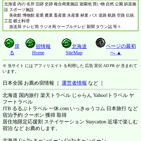
北海道 内の 名所 旧跡 史跡 複合商業施設 遊園地 買い物 自然 公園 娯楽施
設 スポーツ施設
美術館 博物館 産業 農業 畜産業 水産業 林業 バス 道路 航路 空路 伝統
工芸 郷土料理
放送局 テレビ局 ラジオ局 ケーブルテレビ 新聞 タウン誌 等々
戻
ページの最初
宿情報
北海道
る
Home
SiteMap
へ ▲
※ 当サイト には アフィリエイト を利用した 広告 宣伝 AD PR が 含まれて
います。
日本全国 お薦め宿情報 ｜
運営者情報
など ｜
北海道 国内旅行 楽天トラベル じゃらん Yahoo!トラベル ヤ
フートラベル
JTB るるぶトラベル 一休.com いっきゅうコム 日本旅行 など
宿泊予約 クーポン 獲得 取得
居住地限定応援割 ステイケーション Staycation 近場で楽しむ
宿泊 など お薦めします。
北海道 Go To キャンペーン GoToキャンペーン