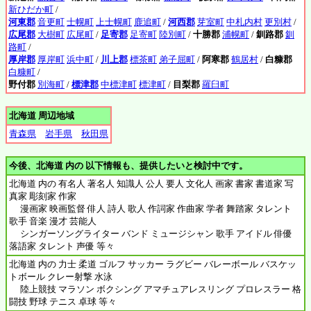
新ひだか町
/
河東郡
音更町
士幌町
上士幌町
鹿追町
/
河西郡
芽室町
中札内村
更別村
/
広尾郡
大樹町
広尾町
/
足寄郡
足寄町
陸別町
/
十勝郡
浦幌町
/
釧路郡
釧
路町
/
厚岸郡
厚岸町
浜中町
/
川上郡
標茶町
弟子屈町
/
阿寒郡
鶴居村
/
白糠郡
白糠町
/
野付郡
別海町
/
標津郡
中標津町
標津町
/
目梨郡
羅臼町
北海道 周辺地域
青森県
岩手県
秋田県
今後、北海道 内の 以下情報も、提供したいと検討中です。
北海道 内の 有名人 著名人 知識人 公人 要人 文化人 画家 書家 書道家 写
真家 彫刻家 作家
漫画家 映画監督 俳人 詩人 歌人 作詞家 作曲家 学者 舞踏家 タレント
歌手 音楽 漫才 芸能人
シンガーソングライター バンド ミュージシャン 歌手 アイドル 俳優
落語家 タレント 声優 等々
北海道 内の 力士 柔道 ゴルフ サッカー ラグビー バレーボール バスケッ
トボール クレー射撃 水泳
陸上競技 マラソン ボクシング アマチュアレスリング プロレスラー 格
闘技 野球 テニス 卓球 等々