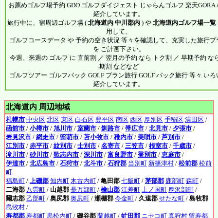
お薦めゴルフ場予約 GDO ゴルフダイジェスト じゃらんゴルフ 楽天GORA
紹介しています。
旅行中に、宿周辺ゴルフ場 (
北海道内 中川郡内
) や
北海道内ゴルフ場一覧
用して、
ゴルフコースデータ や 予約の空き状況 等々を確認して、充実した旅行プ
を ご計画下さい。
今週、来週の ゴルフ に 直前割 ／ 翌月の予約 なら トク割 ／ 早期予約 なら
期割 などなど
ゴルフツアー ゴルフパック GOLF プラン旅行 GOLF パック旅行 等々 い
紹介しています。
北海道内 周辺地域
札幌市
中央区
北区
東区
白石区
豊平区
南区
西区
厚別区
手稲区
清田区
/
函館市
/
小樽市
/
旭川市
/
室蘭市
/
釧路市
/
帯広市
/
北見市
/
夕張市
/
岩見沢市
/
網走市
/
留萌市
/
苫小牧市
/
稚内市
/
美唄市
/
芦別市
/
江別市
/
赤平市
/
紋別市
/
士別市
/
名寄市
/
三笠市
/
根室市
/
千歳市
/
滝川市
/
砂川市
/
歌志内市
/
深川市
/
富良野市
/
登別市
/
恵庭市
/
伊達市
/
北広島市
/
石狩市
/
北斗市
/
石狩郡
当別町
新篠津村
/
松前郡
松前
町
福島町
/
上磯郡
知内町
木古内町
/
亀田郡
七飯町
/
茅部郡
鹿部町
森町
/
二海郡
八雲町
/
山越郡
長万部町
/
檜山郡
江差町
上ノ国町
厚沢部町
/
爾志郡
乙部町
/
奥尻郡
奥尻町
/
瀬棚郡
今金町
/
久遠郡
せたな町
/
島牧郡
島牧村
/
寿都郡
寿都町
黒松内町
/
磯谷郡
蘭越町
/
虻田郡
ニセコ町
真狩村
留寿都