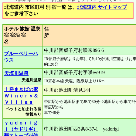
北海道内 市区町村 別 宿一覧 は、
北海道内 サイトマップ
をご参考下さい
ホテル 旅館 温泉
住
宿 宿泊 宿
名
中川郡音威子府村咲来896-6
ブルーベリーハ
JR音威子府駅よりお車にて約10分/旭川空港よりお
ウス
約120分
中川郡音威子府村字咲来919
天塩川温泉
天塩川温泉
JR宗谷本線 天塩川温泉駅より1Km
十勝まきばの家
中川郡池田町清見144
Ｗｉｎｅｒｙ＆
帯広駅から池田駅までJRで30分⇒池田駅から車で7分
Ｖｉｌｌａｓ
帯広駅から
ペットと泊まれる宿
車で40分
情報あり
ｙａｄｏｒｉｇ
中川郡池田町西3条8-37-1 yadorigi
ｉ（ヤドリギ）
薪ストーブが使