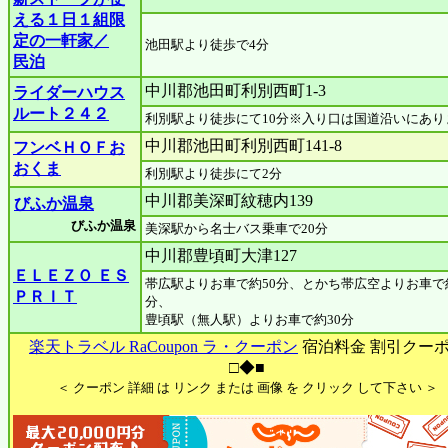
える１日１組限
定の一軒家／
池田駅より徒歩で4分
民泊
中川郡池田町利別西町1-3
ライダーハウス
ルート２４２
利別駅より徒歩にて10分※入り口は国道沿いにあり
中川郡池田町利別西町141-8
フンベＨＯＦお
おくま
利別駅より徒歩にて2分
中川郡美深町紋穂内139
びふか温泉
びふか温泉
美深駅から名士バス乗車で20分
中川郡豊頃町大津127
ＥＬＥＺＯ ＥＳ
帯広駅よりお車で約50分、とかち帯広空よりお車で約
ＰＲＩＴ
分、
豊頃駅（無人駅）よりお車で約30分
楽天トラベル RaCoupon ラ・クーポン
宿泊料金 割引クー
□◆■
＜ クーポン 詳細 は リンク または 画像 を クリック して下さい ＞