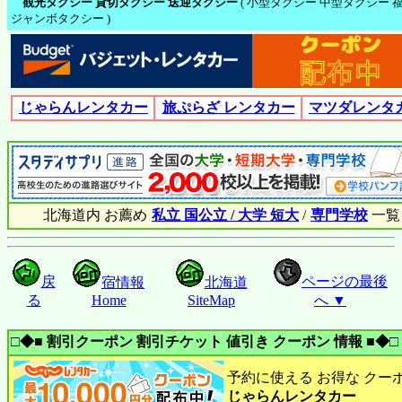
観光タクシー 貸切タクシー 送迎タクシー
( 小型タクシー 中型タクシー 
ジャンボタクシー )
じゃらんレンタカー
旅ぷらざ レンタカー
マツダレンタ
北海道内 お薦め
私立 国公立 / 大学 短大
/
専門学校
一覧
戻
ページの最後
宿情報
北海道
る
Home
SiteMap
へ ▼
□◆■ 割引クーポン 割引チケット 値引き クーポン 情報 ■◆□
予約に使える お得な クー
じゃらんレンタカー