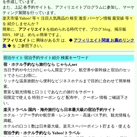
を作成しています。
また、上記 各予約サイトも、アフィリエイトプログラムに参加し、マーケ
ティング展開を行っています。
楽天市場 Yahoo! 等々 注目人気商品の 格安 激安 バーゲン情報 最安値 等々
を 紹介しませんか？
簡単に、
アフィリエイト
を始められる時代です。ブログ blog、掲示板
BBS、HP は、めちゃ簡単ですよ。
アフィリエイト
に 興味がある方 は、◆
アフィリエイト関連 お薦めリンク
集
◆ を ご参照下さい。
宿泊サイト 宿泊予約サイト紹介 検索キーワード
宿・ホテル予約なら旅行なら
じゃらんnet
当日予約や今だけのじゃらん限定プラン。航空券や新幹線と宿泊のセッ
トでさらにお得に。
リッチな温泉旅館から便利なビジネスホテルまで目的に合わせて簡単検
索。
豊富な観光情報と口コミであなたの旅行をサポート
宿限定で使える 特別クーポン など 配布中。 クーポン 情報 ご確認下さ
い。
楽天トラベル
国内・海外旅行なら日本最大級の宿泊予約サイト
ホテル・ツアー予約や航空券・レンタカー・高速バス予約、観光情報も
満載。
ホテルの口コミ数は日本最大級。楽天スーパーポイント貯まる・使える
宿泊予約・ホテル予約なら
Yahoo!トラベル