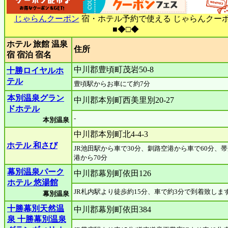
じゃらんクーポン
宿・ホテル予約で使える じゃらんクー
■◆□◆
ホテル 旅館 温泉
住所
宿 宿泊 宿名
中川郡豊頃町茂岩50-8
十勝ロイヤルホ
テル
豊頃駅からお車にて約7分
本別温泉グラン
中川郡本別町西美里別20-27
ドホテル
-
本別温泉
中川郡本別町北4-4-3
ホテル 和さび
JR池田駅から車で30分、釧路空港から車で60分、
港から70分
幕別温泉パーク
中川郡幕別町依田126
ホテル 悠湯館
JR札内駅より徒歩約15分、車で約3分で到着致しま
幕別温泉
十勝幕別天然温
中川郡幕別町依田384
泉 十勝幕別温泉