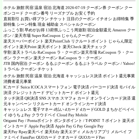
ホテル 旅館 民宿 温泉 宿泊 北海道 2026-07-19 クーポン券 クーポン クー
ポンコード クーポン番号 リーズナブル お安く予約
直前割引 お買い得プラン チケット 注目のクーポン イチオシ お得特集 季
節特集 シーン特集 現金 補助金 スペシャルクーポン
ふっこう割 早めがお得 13府県ふっこう周遊割 宿泊金額還元
Amazon クー
ポン
/
楽天市場
Super RaCoupon
じゃらんクーポン
楽天スーパーポイント
楽天PointClub
リクルートポイント じゃらん限定
ポイント楽天Point
楽天ポイント
楽天Check
楽天チェック
学割
楽天トラベル RaCoupon ラ・クーポン
楽天市場 RaCoupon ラ・クー
ポン
ラクーポン
楽天クーポン RaCoupon ラ・クーポン
JTB 国内宿泊 クーポン
るるぶクーポン
るるぶトラベル クーポン
/
Yahoo!
トラベル クーポン チケット
ホテル 旅館 民宿 温泉 宿泊 北海道 キャッシュレス決済 ポイント還元事業
消費者還元事業
ICカード Suica ICOCA スマートフォン 電子決済 バーコード決済 モバイル
決済 クレジットカード デビットカード ポイント還元
タッチ決済 QR決済 SNS スマホ スマフォ カード オンラインカード決済 還
元キャンペーン リクルートカード オンラインカード決済
キャッシュレス 電子マネー d払い dカード dカードGOLD まちかどペイペ
イ ゆうちょPay クラウドペイ
Cloud Pay
Mobile
Origami Pay
/
Pontaポイント ポンタポイント
/
T-POINT Ｔポイント
楽天ポ
イントカード Apple Pay決済
Apple Pay
G Pay
Google Pay
楽天Pay Rpay
楽天ペイ
楽天Edy
楽天エディ
メルカリアプリ
メルペイ
フ
ァミペイ FamiPay QUOカード クオカード
QUOカードPay