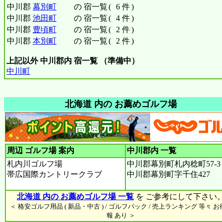
中川郡
幕別町
の 宿一覧
(
6 件
)
中川郡
池田町
の 宿一覧
(
4 件
)
中川郡
豊頃町
の 宿一覧
(
2 件
)
中川郡
本別町
の 宿一覧
(
2 件
)
上記以外 中川郡内 宿一覧 （準備中）
中川町
北海道 内の お薦めゴルフ場
周辺 ゴルフ場 案内
中川郡内
一覧
札内川ゴルフ場
中川郡幕別町札内稔町57-3
帯広国際カントリークラブ
中川郡幕別町字千住427
北海道 内の お薦めゴルフ場 一覧
を ご参考にして下さい
＜ 格安ゴルフ用品 ( 新品・中古 ) / ゴルフパック / 売上ランキング 等々 
報 あり ＞