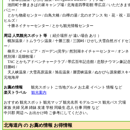
池田町十勝まきばの家キャンプ場 / 北海道四季彩館 帯広店 / いただきま
パニー /
とかち物産センター / 白鳥大橋 / 白樺の湯 / 北のオアシス 旬・花・祝・豆
ヒルズ /
十勝ネイチャーセンター / とかち観光情報センター
周辺 人気観光スポット 等
（ 紹介場所 が 遠い場合 あり ）
幌加温泉 / トムラウシ温泉 / 十勝三股 / 三国峠 / ひがし大雪自然ガイドセ
ー /
柳月スイートピア・ガーデン(見学) / 然別湖ネイチャーセンター / オンネト
然別湖 / 花畑牧場 /
TAC とかちアドベンチャークラブ / 帯広百年記念館 / 忠類ナウマン象記念
日勝峠 /
天人峡温泉 / 大雪高原温泉 / 旭岳温泉 / 層雲峡温泉 / ぬかびら源泉郷スキー
元地海岸
お薦め情報
観光スポット ご当地グルメ お土産 イベント 情報 など
楽天トラベル
観光案内
おすすめ 観光スポット 観光マップ 観光名所 モデルコース 観光バス 穴場
家族 夫婦 兄弟 姉妹 友達 学校 同級生 恋人 仕事 同僚 など
中川郡 周辺 へ お出かけ時 ご参考にしてください。
北海道内 の お薦め情報 お得情報