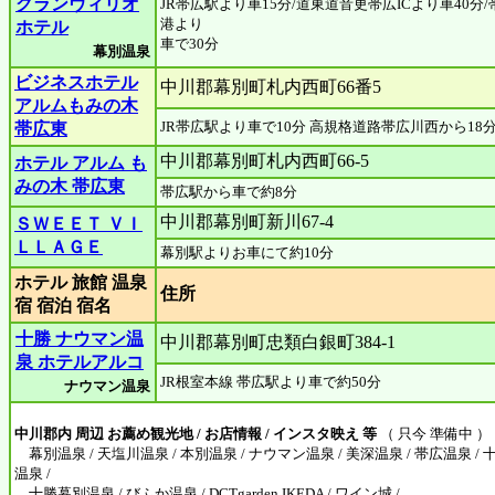
グランヴィリオ
JR帯広駅より車15分/道東道音更帯広ICより車40分
港より
ホテル
車で30分
幕別温泉
ビジネスホテル
中川郡幕別町札内西町66番5
アルムもみの木
JR帯広駅より車で10分 高規格道路帯広川西から18
帯広東
中川郡幕別町札内西町66-5
ホテル アルム も
みの木 帯広東
帯広駅から車で約8分
中川郡幕別町新川67-4
ＳＷＥＥＴ ＶＩ
ＬＬＡＧＥ
幕別駅よりお車にて約10分
ホテル 旅館 温泉
住所
宿 宿泊 宿名
十勝 ナウマン温
中川郡幕別町忠類白銀町384-1
泉 ホテルアルコ
JR根室本線 帯広駅より車で約50分
ナウマン温泉
中川郡内 周辺 お薦め観光地 / お店情報 / インスタ映え 等
（ 只今 準備中 ）
幕別温泉 / 天塩川温泉 / 本別温泉 / ナウマン温泉 / 美深温泉 / 帯広温泉 / 
温泉 /
十勝幕別温泉 / びふか温泉 / DCTgarden IKEDA / ワイン城 /