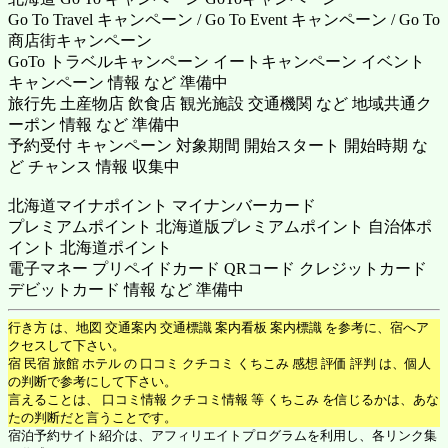
Go To Travel キャンペーン / Go To Event キャンペーン / Go To
商店街キャンペーン
GoTo トラベルキャンペーン イートキャンペーン イベント
キャンペーン 情報 など 準備中
旅行先 土産物店 飲食店 観光施設 交通機関 など 地域共通ク
ーポン 情報 など 準備中
予約受付 キャンペーン 対象期間 開始スタート 開始時期 な
ど チャンス 情報 収集中
北海道マイナポイント マイナンバーカード
プレミアムポイント 北海道版プレミアムポイント 自治体ポ
イント 北海道ポイント
電子マネー プリペイドカード QRコード クレジットカード
デビットカード 情報 など 準備中
行き方 は、地図 交通案内 交通標識 案内看板 案内標識 を参考に、宿へア
クセスして下さい。
宿 民宿 旅館 ホテル の 口コミ クチコミ くちこみ 感想 評価 評判 は、個人
の判断で参考にして下さい。
言えることは、 口コミ情報 クチコミ情報 等 くちこみ を信じるかは、あな
たの判断だと言うことです。
宿泊予約サイト紹介は、アフィリエイトプログラムを利用し、各リンク集