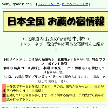
Sorry,Japanese only.
[
モバイル SSL用
/
PC パソコン SSL用
]
＜ 北海道内 お薦め宿情報
中川郡
＞
－ インターネット宿泊予約が可能な宿情報をご紹介
－
予約サイト
別に、ご希望の
宿情報
を、
直接表示
する事が可能。
料金 プラ
ン
、
ポイント 割引
価格
や
特典 コース 美味しい料理
や
観光
、
口コミ 情報
等々を
比較
して
見る事が可能。
その為、
お得な 宿泊プラン
等々 が 見つかる場合もあります。 是非 比
較して お探し下さい。
手作業でデータを作成してます。その為、情報が古かったり、住所が
注
宿泊予約を行ってる場所を
意
記述している場合があります。宿に関する情報は、予約先にて最終確
認を行って下さい。