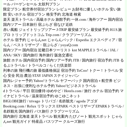
ール バーゲンセール 太鼓判プラン
限定プラン 航空券付宿泊プラン レビュー お財布に優しいホテル 安い旅
館 安いホテル 宿泊プラン 格安予約 北海道 検索
楽天
楽天トラベル
/
高級ホテル 旅館予約 一休.com
/
海外ツアー 国内宿泊
国内ツアー 日本旅行
宿ぷらざ 宿なび 近鉄
赤い風船 ジェイトリップツアー
J-TRIP
最安値プラン 最安値予約
H.I.S.旅
プロ
トリップドットコム
Trip.com
/
クラブツーリズム
ホテル 宿予約 じゃらんnet
じゃらんパック /
Expedia エクスペディア
/
宿
らん
/
ベストリザーブ・宿ぷらざ
/
yoyaQ.com
国内ツアー 国内宿泊 近畿日本ツーリスト
knt
MAPPLEトラベル
/
JAL
/
ANA
/
SKY
/
国内旅行 海外旅行 阪急交通社
旅館 ホテル 国内宿泊予約 国内ツアー予約 JTB
/
国内旅行 宿泊予約 JTB る
るぷトラベル
/
トラベルコ
/
らくだ倶楽部
列車の旅 飛行機の旅
最低価格保証 宿泊予約 ToCoo! トクー！トラベル
安
心 安全 民泊 農泊
STAY JAPAN ステイジャパン
国内レジャー予約 Yahoo!トラベル
ヤフーパック 国内宿泊＋航空券
ビジ
ネス・出張に便利なホテル予約 Yahoo!ビジネストラベル
dトラベル
/
平日 宿泊優待 ゆめやど
/
Hotels.com
/
旅行 ホテル 宿泊予約 マ
イナビトラベル
/
温泉宿泊予約 ゆこゆこネット
BIGLOBE旅行
/
trivago トリバゴ
/
名鉄観光
/ agoda
アゴダ
Booking.com
/
Relux リラックス
EPARK ベストリザーブ
EPARKトラベル
/
名鉄観光
国内旅行 バス旅行
クラブツーリズム
国内旅行 北海道
楽天トラベル 観光案内 たびノート
観光スポット
じゃら
んnet 観光ガイド
特産品 バスツアー クルーズ旅行