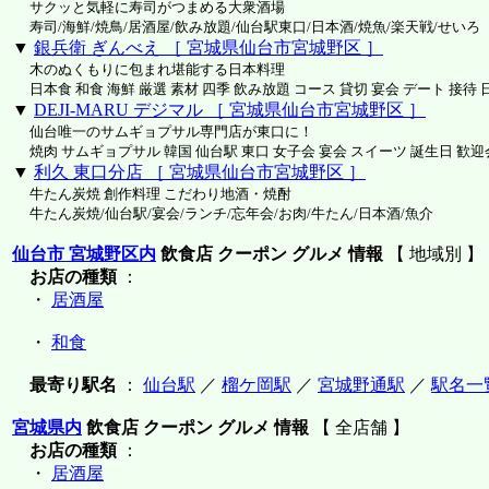
サクッと気軽に寿司がつまめる大衆酒場
寿司/海鮮/焼鳥/居酒屋/飲み放題/仙台駅東口/日本酒/焼魚/楽天戦/せいろ
▼
銀兵衛 ぎんべえ ［ 宮城県仙台市宮城野区 ］
木のぬくもりに包まれ堪能する日本料理
日本食 和食 海鮮 厳選 素材 四季 飲み放題 コース 貸切 宴会 デート 接待 
▼
DEJI-MARU デジマル ［ 宮城県仙台市宮城野区 ］
仙台唯一のサムギョプサル専門店が東口に！
焼肉 サムギョプサル 韓国 仙台駅 東口 女子会 宴会 スイーツ 誕生日 歓迎
▼
利久 東口分店 ［ 宮城県仙台市宮城野区 ］
牛たん炭焼 創作料理 こだわり地酒・焼酎
牛たん炭焼/仙台駅/宴会/ランチ/忘年会/お肉/牛たん/日本酒/魚介
仙台市 宮城野区内
飲食店 クーポン グルメ 情報
【 地域別 】
お店の種類
：
・
居酒屋
・
和食
最寄り駅名
：
仙台駅
／
榴ケ岡駅
／
宮城野通駅
／
駅名一
宮城県内
飲食店 クーポン グルメ 情報
【 全店舗 】
お店の種類
：
・
居酒屋