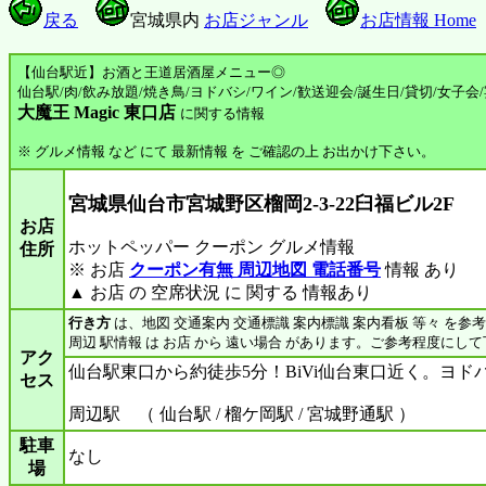
戻る
宮城県内
お店ジャンル
お店情報 Home
【仙台駅近】お酒と王道居酒屋メニュー◎
仙台駅/肉/飲み放題/焼き鳥/ヨドバシ/ワイン/歓送迎会/誕生日/貸切/女子会/
大魔王 Magic 東口店
に関する情報
※ グルメ情報 など にて 最新情報 を ご確認の上 お出かけ下さい。
宮城県仙台市宮城野区榴岡2-3-22臼福ビル2F
お店
ホットペッパー クーポン グルメ情報
住所
※ お店
クーポン有無 周辺地図 電話番号
情報 あり
▲ お店 の 空席状況 に 関する 情報あり
行き方
は、地図 交通案内 交通標識 案内標識 案内看板 等々 を参
周辺 駅情報 は お店 から 遠い場合 があります。ご参考程度にし
アク
仙台駅東口から約徒歩5分！BiVi仙台東口近く。ヨド
セス
周辺駅 （ 仙台駅 / 榴ケ岡駅 / 宮城野通駅 ）
駐車
なし
場