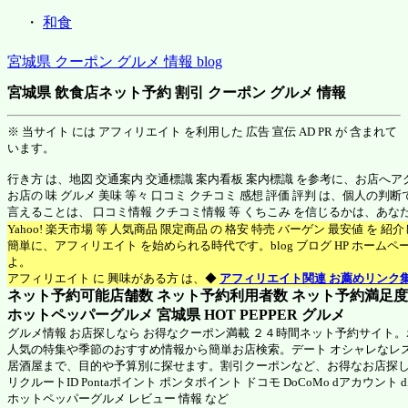
・
和食
宮城県 クーポン グルメ 情報 blog
宮城県 飲食店ネット予約 割引 クーポン グルメ 情報
※ 当サイト には アフィリエイト を利用した 広告 宣伝 AD PR が 含まれて
います。
行き方 は、地図 交通案内 交通標識 案内看板 案内標識 を参考に、お店へ
お店の 味 グルメ 美味 等々 口コミ クチコミ 感想 評価 評判 は、個人の
言えることは、 口コミ情報 クチコミ情報 等 くちこみ を信じるかは、あ
Yahoo! 楽天市場 等 人気商品 限定商品 の 格安 特売 バーゲン 最安値 を 
簡単に、アフィリエイト を始められる時代です。blog ブログ HP ホーム
よ。
アフィリエイト に 興味がある方 は、◆
アフィリエイト関連 お薦めリンク
ネット予約可能店舗数 ネット予約利用者数 ネット予約満足度 N
ホットペッパーグルメ 宮城県
HOT PEPPER グルメ
グルメ情報 お店探しなら お得なクーポン満載 ２４時間ネット予約サイト
人気の特集や季節のおすすめ情報から簡単お店検索。デート オシャレなレ
居酒屋まで、目的や予算別に探せます。割引クーポンなど、お得なお店探
リクルートID Pontaポイント ポンタポイント ドコモ DoCoMo dアカウント
ホットペッパーグルメ
レビュー 情報 など