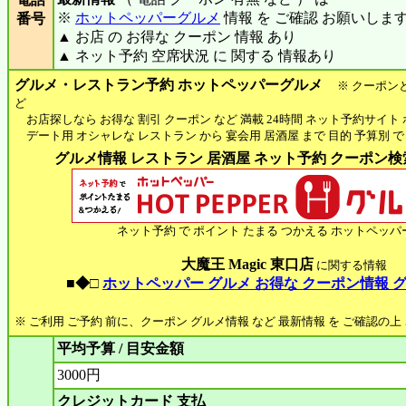
※
ホットペッパーグルメ
情報 を ご確認 お願いしま
番号
▲ お店 の お得な クーポン 情報 あり
▲ ネット予約 空席状況 に 関する 情報あり
グルメ・レストラン予約 ホットペッパーグルメ
※ クーポン
ど
お店探しなら お得な 割引 クーポン など 満載 24時間 ネット予約サイト
デート用 オシャレな レストラン から 宴会用 居酒屋 まで 目的 予算別 で
グルメ情報 レストラン 居酒屋 ネット予約 クーポン検索 
ネット予約 で ポイント たまる つかえる ホットペッパ
大魔王 Magic 東口店
に関する情報
■◆□
ホットペッパー グルメ お得な クーポン情報 
※ ご利用 ご予約 前に、クーポン グルメ情報 など 最新情報 を ご確認の
平均予算 / 目安金額
3000円
クレジットカード 支払