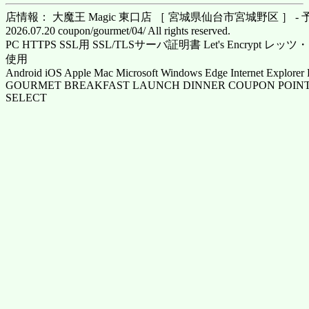
店情報： 大魔王 Magic 東口店 ［ 宮城県仙台市宮城野区 ］ -
2026.07.20 coupon/gourmet/04/ All rights reserved.
PC HTTPS SSL用 SSL/TLSサーバ証明書 Let's Encrypt
使用
Android iOS Apple Mac Microsoft Windows Edge Internet Explorer 
GOURMET BREAKFAST LAUNCH DINNER COUPON POINT
SELECT