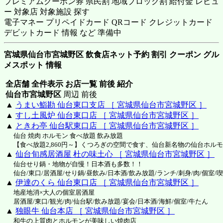
プレミアムクーポン券 県民割 地域ブロック割 給付金 レビュ
ー 対象店 対象施設 探す
電子マネー プリペイドカード QRコード クレジットカード
デビットカード 情報 など 準備中
宮城県仙台市宮城野区 飲食店ネット予約 割引 クーポン グル
メスポット 情報
全店舗 全件表示 お店一覧 前後 紹介
仙台市宮城野区
周辺 前後
▲
うまい鮨勘 仙台東口支店 ［ 宮城県仙台市宮城野区 ］
▲
すし土風炉 仙台東口店 ［ 宮城県仙台市宮城野区 ］
▲
ときわ亭 仙台駅東口店 ［ 宮城県仙台市宮城野区 ］
仙台 焼肉 ホルモン 食べ放題 飲み放題
【食べ放題2,860円～】くつろぎの空間で食す、仙台新名物の仙台ホル
▲
仙台旬感居酒屋 杜の味土心 ［ 宮城県仙台市宮城野区 ］
仙台せり鍋・地物が自慢！日本酒も多数！！
仙台/東口/居酒屋/せり鍋/昼飲み/日本酒/飲み放題/ランチ/刺身/肉/個室/
▲
伊達のくら 仙台東口店 ［ 宮城県仙台市宮城野区 ］
地産地消×大人の個室居酒屋
居酒屋/東口/観光/肉/仙台駅/飲み放題/宴会/日本酒/海鮮/個室/牛たん
▲
独眼牛 仙台本店 ［ 宮城県仙台市宮城野区 ］
和牛の上質肉とホルモンが美味しい焼肉店