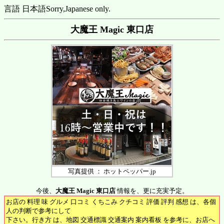
言語 日本語
Sorry,Japanese only.
大魔王 Magic 東口店
写真提供 ： ホットペッパー.jp
今後、
大魔王 Magic 東口店
情報を、更に充実予定。
お店の 料理 味 グルメ 口コミ くちこみ クチコミ 評価 評判 感想 は、各個
人の判断で参考にして
下さい。行き方 は、地図 交通標識 交通案内 案内看板 を参考に、お店へ