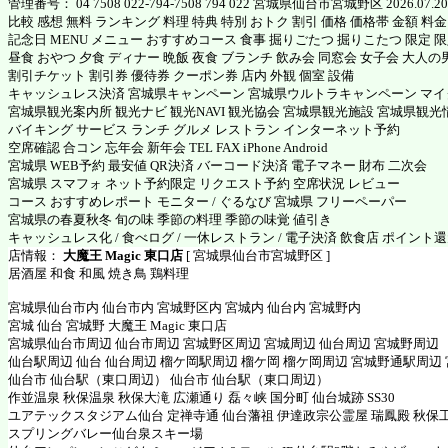
管理番号： 04 7508 022-794-7508 794 022 宮城県仙台市宮城野区 2026.07.20
比較 感想 無料 ランキング 料理 特典 特別 おトク 割引 価格 価格帯 金額 料
記念日 MENU メニュー おすすめコース 食事 掘りごたつ 掘りこたつ 限定 限定
昼食 おやつ 夕食 ディナー 晩飯 夜食 ブランチ 飲み会 同窓会 女子会 大人の
割引チケット 割引券 優待券 クーポン券 店内 外観 個室 設備
キャッシュレス決済 宮城県キャンペーン 宮城県ウルトラキャンペーン マ
宮城県観光案内所 観光ナビ 観光NAVI 観光協会 宮城県観光施設 宮城県観光
バイキング サービス ランチ グルメ レストラン インターネット予約
空席確認 合コン 忘年会 新年会 TEL FAX iPhone Android
宮城県 WEB予約 最安値 QR決済 バーコード決済 電子マネー 財布 二次会
宮城県 スマフォ ネット予約限定 リクエスト予約 空席状況 レビュー
コース おすすめレポート モニター / ぐるなび 宮城県 フリーペーパー
宮城県の春夏秋冬 旬の味 季節の料理 季節の味覚 値引き
キャッシュレス化 / 食べログ / 一休レストラン / 電子決済 飲食店 ポイント
店情報：
大魔王 Magic 東口店
[ 宮城県仙台市宮城野区 ]
居酒屋 和食 和風 焼き鳥 鶏料理
宮城県仙台市内 仙台市内 宮城野区内 宮城内 仙台内 宮城野内
宮城 仙台 宮城野 大魔王 Magic 東口店
宮城県仙台市周辺 仙台市周辺 宮城野区周辺 宮城周辺 仙台周辺 宮城野周辺
仙台駅周辺 仙台 仙台周辺 榴ケ岡駅周辺 榴ケ岡 榴ケ岡周辺 宮城野通駅周辺
仙台市 仙台駅（東口周辺） 仙台市 仙台駅（東口周辺）
作並温泉 秋保温泉 秋保大滝 広瀬通り 磊々峡 国分町 仙台城跡 SS30
ユアテックスタジアム仙台 定禅寺通 仙台藩祖 伊達政宗公霊屋 瑞鳳殿 秋保
スプリングバレー仙台泉スキー場