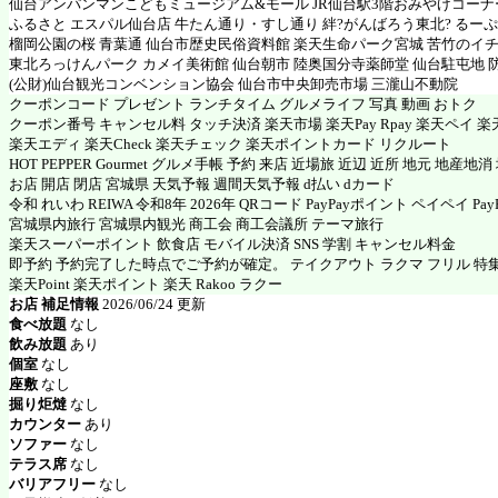
仙台アンパンマンこどもミュージアム&モール JR仙台駅3階おみやげコーナ
ふるさと エスパル仙台店 牛たん通り・すし通り 絆?がんばろう東北? るー
榴岡公園の桜 青葉通 仙台市歴史民俗資料館 楽天生命パーク宮城 苦竹のイ
東北ろっけんパーク カメイ美術館 仙台朝市 陸奥国分寺薬師堂 仙台駐屯地 
(公財)仙台観光コンベンション協会 仙台市中央卸売市場 三瀧山不動院
クーポンコード プレゼント ランチタイム グルメライフ 写真 動画 おトク
クーポン番号 キャンセル料 タッチ決済 楽天市場 楽天Pay Rpay 楽天ペイ 楽天
楽天エディ 楽天Check 楽天チェック 楽天ポイントカード リクルート
HOT PEPPER Gourmet グルメ手帳 予約 来店 近場旅 近辺 近所 地元 地産地
お店 開店 閉店 宮城県 天気予報 週間天気予報 d払い dカード
令和 れいわ REIWA 令和8年 2026年 QRコード PayPayポイント ペイペイ PayP
宮城県内旅行 宮城県内観光 商工会 商工会議所 テーマ旅行
楽天スーパーポイント 飲食店 モバイル決済 SNS 学割 キャンセル料金
即予約 予約完了した時点でご予約が確定。 テイクアウト ラクマ フリル 特
楽天Point 楽天ポイント 楽天 Rakoo ラクー
お店 補足情報
2026/06/24 更新
食べ放題
なし
飲み放題
あり
個室
なし
座敷
なし
掘り炬燵
なし
カウンター
あり
ソファー
なし
テラス席
なし
バリアフリー
なし