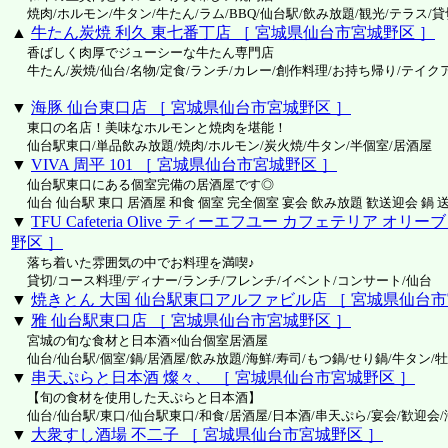
焼肉/ホルモン/牛タン/牛たん/ラム/BBQ/仙台駅/飲み放題/観光/テラス/
▲
牛たん炭焼 利久 東七番丁店 ［ 宮城県仙台市宮城野区 ］
香ばしく肉厚でジューシーな牛たん専門店
牛たん/炭焼/仙台/名物/定食/ランチ/カレー/創作料理/お持ち帰り/テイク
▼
海豚 仙台東口店 ［ 宮城県仙台市宮城野区 ］
東口の名店！美味なホルモンと焼肉を堪能！
仙台駅東口/単品飲み放題/焼肉/ホルモン/炭火焼/牛タン/半個室/居酒屋
▼
VIVA 周平 101 ［ 宮城県仙台市宮城野区 ］
仙台駅東口にある個室完備の居酒屋です◎
仙台 仙台駅 東口 居酒屋 和食 個室 完全個室 宴会 飲み放題 歓送迎会 鍋 
▼
TFU Cafeteria Olive ティーエフユー カフェテリア オ
野区 ］
落ち着いた雰囲気の中でお料理を満喫♪
貸切/コース料理/ディナー/ランチ/フレンチ/イベント/コンサート/仙台
▼
焼きとん 大国 仙台駅東口アルファビル店 ［ 宮城県仙台市
▼
雅 仙台駅東口店 ［ 宮城県仙台市宮城野区 ］
宮城の旬な食材と日本酒×仙台個室居酒屋
仙台/仙台駅/個室/鍋/居酒屋/飲み放題/海鮮/寿司/もつ鍋/せり鍋/牛タン/
▼
串天ぷらと日本酒 燦々、 ［ 宮城県仙台市宮城野区 ］
【旬の食材を使用した天ぷらと日本酒】
仙台/仙台駅/東口/仙台駅東口/和食/居酒屋/日本酒/串天ぷら/宴会/歓迎会/
▼
大衆すし酒場 不二子 ［ 宮城県仙台市宮城野区 ］