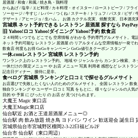
居酒屋 / 和食 / 和風 / 焼き鳥・鶏料理
からあげ / 塩辛 / エビ料理 / カキ料理・オイスター / ローストビーフ / フラ
ソーセージ / 牛すじ / レバー / つくね / ステーキ / トリュフ / パスタ / ピザ / 
デザート / アヒージョ / 生ハム 。 お酒 カクテル充実、焼酎充実、日本酒
宮城県 ネット予約できる レストラン 居酒屋 探すなら PayPa
旧 Yahoo!ロコ Yahoo!ダイニング Yahoo!予約 飲食店
２４時間 いつでも どこでも 空席情報 がわかる 予約専門グルメサイト。電
ネット予約可能な レストラン 居酒屋 の リアルタイムな空席情報が一発で
飲食店 何度もお得 GoGoキャンペーン GoGo値引きクーポン スタンプ
一休.comレストラン 宮城県
レストラン予約
ワンランク上の レストラン予約。 地域 や ジャンル から カンタン検索、
一休だけの 限定メニュー や お店 メニュー 写真 利用者 感想など レストラ
記念日ディナー、接待に是非。
食べログ 宮城県 ランキングと口コミで探せるグルメサイト
お店選びで失敗したくない人のためのグルメサイト。 全国 レストラン 飲
独自ランキング や ユーザー 口コミ 写真 をもとに、様々なジャンルの人気
目的 や 予算 に ぴったり の お店 が 見つけられます。
大魔王 Magic 東口店
大魔王Magic東口店
仙台駅近 お酒と王道居酒屋メニュー◎
仙台駅 肉 飲み放題 焼き鳥 ヨドバシ ワイン 歓送迎会 誕生日 
宮城県仙台市宮城野区榴岡2-3-22臼福ビル2F
仙台市 仙台駅（東口周辺）