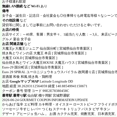
お子様連れ歓迎
無線LAN接続 など Wi-Fi
あり
備考
女子会・誕生日・記念日・会社宴会も◎仕事帰りも終電迄等様々なシーンで
その他設備
など
貸切等に関しましては事前にお問い合わせいただけると幸いです。
お店の特長
お店サイズ：～40席、客層：男女半々、1組当たり人数：～3人、来店ピーク
グルメ 宴会 女子会
お店 関連店舗
など
大魔王jr 大魔王ジュニア 仙台国分町 [ 宮城県仙台市青葉区 ]
焼き鳥とワインの店 大魔王 本店 [ 宮城県仙台市青葉区 ]
大魔王 GOLD [ 宮城県仙台市青葉区 ]
仙台焼き鳥とワイン大魔王HOUSE 大魔王ハウス [ 宮城県仙台市青葉区 ]
Euro-29 国分町店 [ 宮城県仙台市青葉区 ]
Euro 29 SPIRAL ユーロニジュウキュウスパイラル 政岡通り店 [ 宮城県仙台
居酒屋 和食 和風 焼き鳥・鶏料理
お店
Googleマップ MAP
Latitude Longitude DD
地図 経度 38.26203112564059 緯度 140.88549941150671
クーポン 番号 管理 コード 99E2E78380458C
最寄駅 最寄り駅
仙台駅 榴ケ岡駅 宮城野通駅
2026-06-24 GOURMET COUPON INFORMATION UPDATE
からあげ 塩辛 エビ料理 カキ料理・オイスター ローストビーフ フライドポ
ソーセージ 牛すじ レバー つくね ステーキ トリュフ パスタ ピザ 牛タン
デザート アヒージョ 生ハム 。 お酒 カクテル充実、焼酎充実、日本酒充実