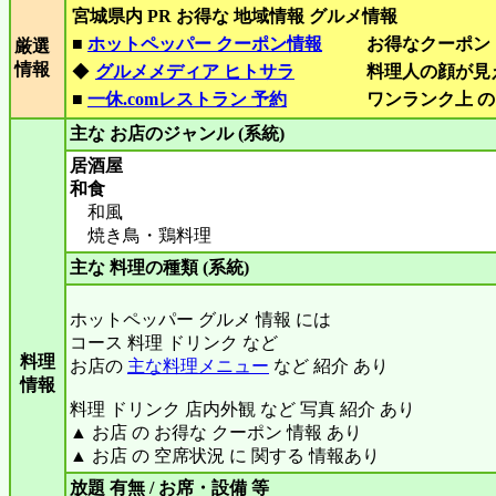
宮城県内 PR お得な 地域情報 グルメ情報
■
ホットペッパー クーポン情報
お得なクーポン
厳選
情報
◆
グルメメディア ヒトサラ
料理人の顔が見
■
一休.comレストラン 予約
ワンランク上 の
主な お店のジャンル (系統)
居酒屋
和食
和風
焼き鳥・鶏料理
主な 料理の種類 (系統)
ホットペッパー グルメ 情報 には
コース 料理 ドリンク など
料理
お店の
主な料理メニュー
など 紹介 あり
情報
料理 ドリンク 店内外観 など 写真 紹介 あり
▲ お店 の お得な クーポン 情報 あり
▲ お店 の 空席状況 に 関する 情報あり
放題 有無 / お席・設備 等