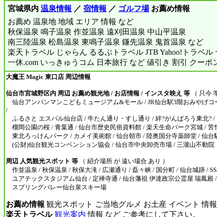
宮城県内
温泉情報
／
宿情報
／
ゴルフ場
お薦め情報
お薦め 温泉地 地域 エリア 情報 など
秋保温泉 鳴子温泉 作並温泉 遠刈田温泉 中山平温泉
南三陸温泉 松島温泉 東鳴子温泉 鎌先温泉 鬼首温泉 など
楽天トラベル じゃらん るるぶトラベル JTB Yahoo!トラベ
一休.com いっきゅうコム 日本旅行 など 値引き 割引 クーポ
大魔王 Magic 東口店 周辺情報
仙台市宮城野区内 周辺 お薦め観光地 / お店情報 / インスタ映え 等
（ 只今 
仙台アンパンマンこどもミュージアム&モール / JR仙台駅3階おみやげコー
/
ふるさと エスパル仙台店 / 牛たん通り・すし通り / 絆?がんばろう東北? / 
榴岡公園の桜 / 青葉通 / 仙台市歴史民俗資料館 / 楽天生命パーク宮城 / 苦
東北ろっけんパーク / カメイ美術館 / 仙台朝市 / 陸奥国分寺薬師堂 / 仙台駐
(公財)仙台観光コンベンション協会 / 仙台市中央卸売市場 / 三瀧山不動院
周辺 人気観光スポット 等
（ 紹介場所 が 遠い場合 あり ）
作並温泉 / 秋保温泉 / 秋保大滝 / 広瀬通り / 磊々峡 / 国分町 / 仙台城跡 / SS3
ユアテックスタジアム仙台 / 定禅寺通 / 仙台藩祖 伊達政宗公霊屋 瑞鳳殿 /
スプリングバレー仙台泉スキー場
お薦め情報
観光スポット ご当地グルメ お土産 イベント 情報
楽天トラベル
観光案内
情報 など ご参考にして下さい。