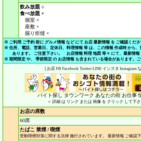
飲み放題 ○
食べ放題 ×
個室 ×
座敷 ×
掘り炬燵 ×
※ ご利用 ご予約 前に グルメ情報 など にて お店 最新情報 を ご確認くだ
※ 住所、電話、営業日、定休日、料理情報 等 は、この情報 作成時 から
あります。 ご注意下さい。 お店情報 料理 地図 等々 にて、最新情報
※ 期間限定 や、 季節限定 の お店情報 も含まれている場合があります。
[ お店 FB Facebook Twitter LINE インスタ Insta
バイト探し タウンワーク あなたの街 お仕事 
＜ 詳細 は リンク または 画像 を クリック して下さ
お店の席数
60席
たばこ 禁煙 / 喫煙
受動喫煙対策に関する法律 施行されています。 最新情報 ご確認