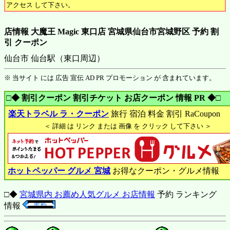
アクセス して下さい。
店情報 大魔王 Magic 東口店 宮城県仙台市宮城野区 予約 割
引 クーポン
仙台市 仙台駅（東口周辺）
※ 当サイト には 広告 宣伝 AD PR プロモーション が 含まれています。
□◆ 割引クーポン 割引チケット お店クーポン 情報 PR ◆□
楽天トラベル ラ・クーポン
旅行 宿泊 料金 割引 RaCoupon
＜ 詳細 は リンク または 画像 を クリック して下さい ＞
ホットペッパー グルメ 宮城
お得なクーポン・グルメ情報
□◆
宮城県内 お薦め人気グルメ お店情報
予約 ランキング
情報