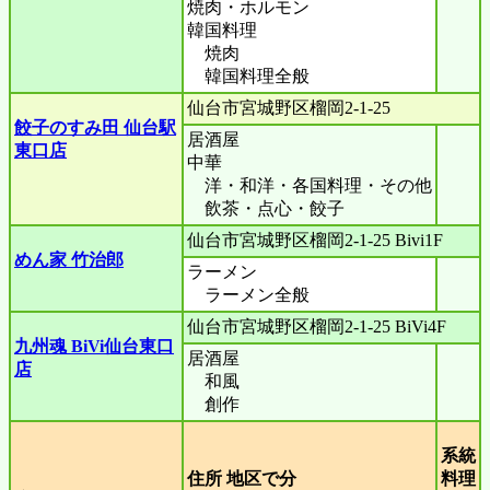
焼肉・ホルモン
韓国料理
焼肉
韓国料理全般
仙台市宮城野区榴岡2-1-25
餃子のすみ田 仙台駅
居酒屋
東口店
中華
洋・和洋・各国料理・その他
飲茶・点心・餃子
仙台市宮城野区榴岡2-1-25 Bivi1F
めん家 竹治郎
ラーメン
ラーメン全般
仙台市宮城野区榴岡2-1-25 BiVi4F
九州魂 BiVi仙台東口
居酒屋
店
和風
創作
系統
住所 地区で分
料理