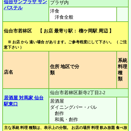
仙台サンプラザ サン
プラザ内
パステル
洋食
洋食全般
仙台市若林区 【 お店 最寄り駅： 榴ケ岡駅 周辺 】
※ お店 から 遠い場合 があります。ご参考程度にして下さい。 （ ご注
意下さい ）
系統
住所 地区で分
料理
店名
類
種
類
仙台市若林区新寺2丁目2-2
居酒屋 対馬家 仙台
居酒屋
駅東口
ダイニングバー・バル
創作
和風・創作
主な系統 料理 種類は、表示上の分類。 お店の場所 料理 飲み放題 食べ放