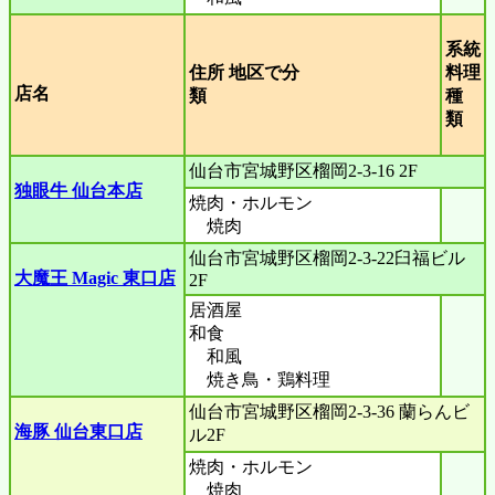
系統
住所 地区で分
料理
店名
類
種
類
仙台市宮城野区榴岡2-3-16 2F
独眼牛 仙台本店
焼肉・ホルモン
焼肉
仙台市宮城野区榴岡2-3-22臼福ビル
大魔王 Magic 東口店
2F
居酒屋
和食
和風
焼き鳥・鶏料理
仙台市宮城野区榴岡2-3-36 蘭らんビ
海豚 仙台東口店
ル2F
焼肉・ホルモン
焼肉