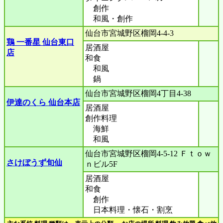
創作
和風・創作
仙台市宮城野区榴岡4-4-3
鶏 一番星 仙台東口
居酒屋
店
和食
和風
鍋
仙台市宮城野区榴岡4丁目4-38
伊達のくら 仙台本店
居酒屋
創作料理
海鮮
和風
仙台市宮城野区榴岡4-5-12 Ｆｔｏｗ
さけぼうず旬仙
ｎビル5F
居酒屋
和食
創作
日本料理・懐石・割烹