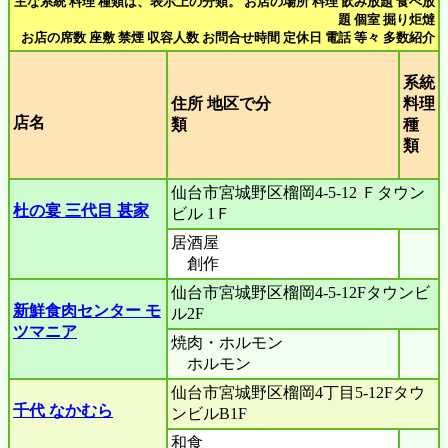
主な系統 料理 種類は、表示上の分類。 お店の場所 料理 飲み放題 食べ放
題 個室 掘り炬燵
お店の席数 座敷 禁煙 収容人数 お問合せ時間 定休日 電話 等々 多数紹介
系統
住所 地区で分
料理
店名
類
種
類
仙台市宮城野区榴岡4-5-12 Ｆタウン
杜の宴 三代目 甚家
ビル 1Ｆ
居酒屋
創作
仙台市宮城野区榴岡4-5-12Fタウンビ
新鮮食肉センター モ
ル2F
ツマニア
焼肉・ホルモン
ホルモン
仙台市宮城野区榴岡4丁目5-12Fタウ
千代 なかむら
ンビルB1F
和食