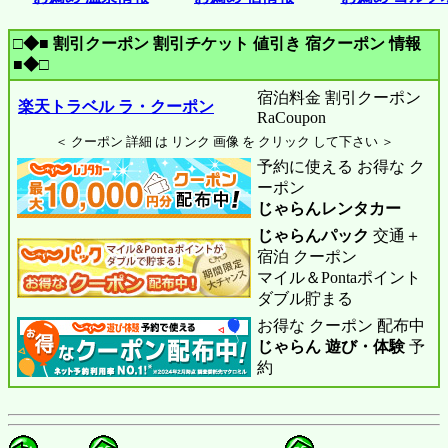
□◆■ 割引クーポン 割引チケット 値引き 宿クーポン 情報
■◆□
宿泊料金 割引クーポン
楽天トラベル ラ・クーポン
RaCoupon
＜ クーポン 詳細 は リンク 画像 を クリック して下さい ＞
予約に使える お得な ク
ーポン
じゃらんレンタカー
じゃらんパック
交通＋
宿泊 クーポン
マイル＆Pontaポイント
ダブル貯まる
お得な クーポン 配布中
じゃらん 遊び・体験
予
約