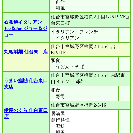
創作
和風
仙台市宮城野区榴岡2丁目1-25 BiVi仙
石窯焼イタリアン
台東口4F
Joe＆Joe ジョー＆ジ
イタリアン・フレンチ
ョー
イタリアン
仙台市宮城野区榴岡2-1-25仙台
丸亀製麺 仙台東口店
BIVI1F
和食
うどん・そば
仙台市宮城野区榴岡2-1-25仙台駅東
うまい鮨勘 仙台東口
口ＢｉＶｉ 4階
支店
和食
寿司
仙台市宮城野区榴岡2-3-16
伊達のくら 仙台東口
居酒屋
店
創作料理
海鮮
和風