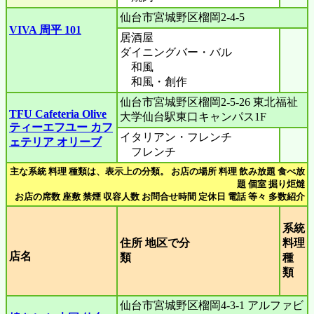
仙台市宮城野区榴岡2-4-5
VIVA 周平 101
居酒屋
ダイニングバー・バル
和風
和風・創作
仙台市宮城野区榴岡2-5-26 東北福祉
TFU Cafeteria Olive
大学仙台駅東口キャンパス1F
ティーエフユー カフ
イタリアン・フレンチ
ェテリア オリーブ
フレンチ
主な系統 料理 種類は、表示上の分類。 お店の場所 料理 飲み放題 食べ放
題 個室 掘り炬燵
お店の席数 座敷 禁煙 収容人数 お問合せ時間 定休日 電話 等々 多数紹介
系統
住所 地区で分
料理
店名
類
種
類
仙台市宮城野区榴岡4-3-1 アルファビ