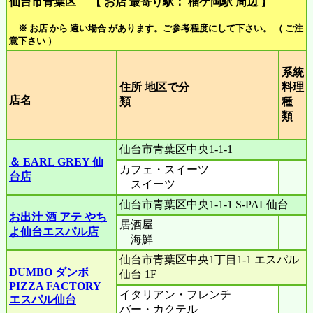
仙台市青葉区 【 お店 最寄り駅： 榴ケ岡駅 周辺 】
※ お店 から 遠い場合 があります。ご参考程度にして下さい。 （ ご注
意下さい ）
系統
住所 地区で分
料理
店名
類
種
類
仙台市青葉区中央1-1-1
＆ EARL GREY 仙
カフェ・スイーツ
台店
スイーツ
仙台市青葉区中央1-1-1 S-PAL仙台
お出汁 酒 アテ やち
居酒屋
よ仙台エスパル店
海鮮
仙台市青葉区中央1丁目1-1 エスパル
DUMBO ダンボ
仙台 1F
PIZZA FACTORY
イタリアン・フレンチ
エスパル仙台
バー・カクテル