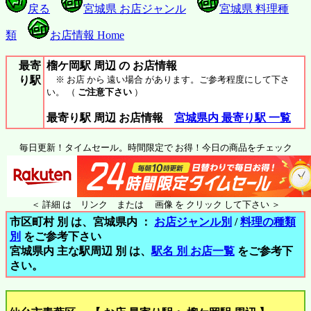
戻る
宮城県 お店ジャンル
宮城県 料理種
類
お店情報 Home
最寄
榴ケ岡駅 周辺 の お店情報
り駅
※ お店 から 遠い場合 があります。ご参考程度にして下さ
い。 （
ご注意下さい
）
最寄り駅 周辺 お店情報
宮城県内 最寄り駅 一覧
毎日更新！タイムセール。時間限定で お得！今日の商品をチェック
＜ 詳細 は リンク または 画像 を クリック して下さい ＞
市区町村 別 は、宮城県内 ：
お店ジャンル別
/
料理の種類
別
をご参考下さい
宮城県内 主な駅周辺 別 は、
駅名 別 お店一覧
をご参考下
さい。