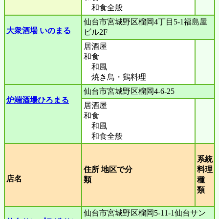
和食全般
仙台市宮城野区榴岡4丁目5-1福島屋
大衆酒場 いのまる
ビル2F
居酒屋
和食
和風
焼き鳥・鶏料理
仙台市宮城野区榴岡4‐6-25
炉端酒場ひろまる
居酒屋
和食
和風
和食全般
系統
住所 地区で分
料理
店名
類
種
類
仙台市宮城野区榴岡5-11-1仙台サン