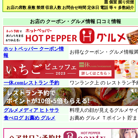
題 個室 掘り炬燵
お店の席数 座敷 禁煙 収容人数 お問合せ時間 定休日 電話 等々 多数紹介
お店の クーポン・グルメ情報 口コミ情報
ホットペッパー クーポン情
お得なクーポン・グルメ情報
報
一休.comレストラン 予約
ワンランク上 の レストラン予
グルメメディア ヒトサラ
料理人の顔が見えるグルメサ
食べログ お薦め グルメ
お薦め グルメ Ｔポイント 貯