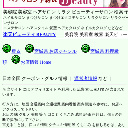
美容院 美容室 ヘアサロン リラク ビューティーサロン 検索 
ネイルサロン まつげサロン まつげエクステサロン リラクサロン リラクゼ
ンサロン
エステサロン ヘアスタイル 髪型 ヘアカタログ ネイルカタログ などなど
楽天ビューティ BEAUTY
美容院 美容室 検索 楽天ビュ
戻る
宮城県 お店ジャンル
宮城県 料理種
類
お店情報 Home
日本全国 クーポン・グルメ情報 ｜
運営者情報
など ｜
※ 当サイト には アフィリエイト を利用した 広告 宣伝 AD PR が 含まれて
います。
行き方 は、地図 交通案内 交通標識 案内看板 案内標識 を参考に、お店へ
アクセスして下さい。
お店の 味 グルメ 美味 等々 口コミ くちこみ 感想 評価 評判 は、個人の判
断で参考にして下さい。
言えることは、 口コミ情報 クチコミ情報 等 くちこみ を信じるかは、あな