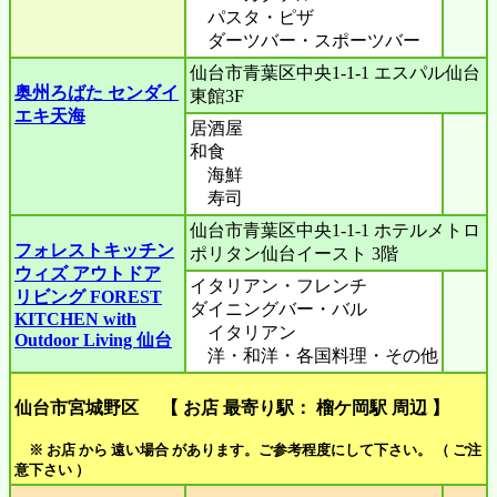
パスタ・ピザ
ダーツバー・スポーツバー
仙台市青葉区中央1-1-1 エスパル仙台
奥州ろばた センダイ
東館3F
エキ天海
居酒屋
和食
海鮮
寿司
仙台市青葉区中央1-1-1 ホテルメトロ
フォレストキッチン
ポリタン仙台イースト 3階
ウィズ アウトドア
イタリアン・フレンチ
リビング FOREST
ダイニングバー・バル
KITCHEN with
イタリアン
Outdoor Living 仙台
洋・和洋・各国料理・その他
仙台市宮城野区 【 お店 最寄り駅： 榴ケ岡駅 周辺 】
※ お店 から 遠い場合 があります。ご参考程度にして下さい。 （ ご注
意下さい ）