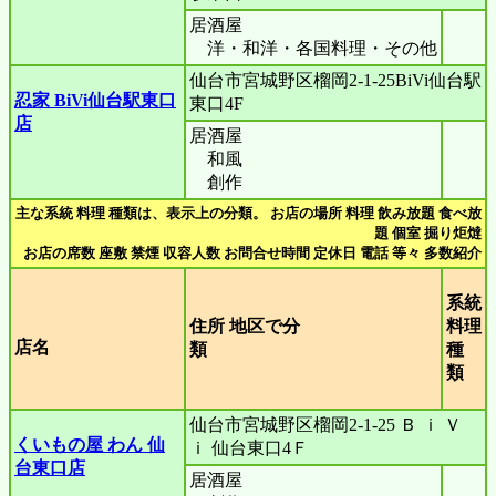
居酒屋
洋・和洋・各国料理・その他
仙台市宮城野区榴岡2-1-25BiVi仙台駅
忍家 BiVi仙台駅東口
東口4F
店
居酒屋
和風
創作
主な系統 料理 種類は、表示上の分類。 お店の場所 料理 飲み放題 食べ放
題 個室 掘り炬燵
お店の席数 座敷 禁煙 収容人数 お問合せ時間 定休日 電話 等々 多数紹介
系統
住所 地区で分
料理
店名
類
種
類
仙台市宮城野区榴岡2-1-25 Ｂ ｉ Ｖ
くいもの屋 わん 仙
ｉ 仙台東口4Ｆ
台東口店
居酒屋