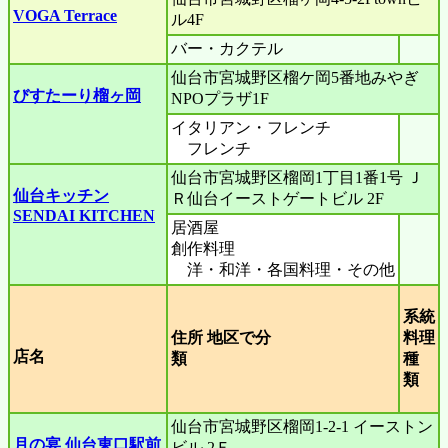
VOGA Terrace
ル4F
バー・カクテル
仙台市宮城野区榴ケ岡5番地みやぎ
びすたーり榴ヶ岡
NPOプラザ1F
イタリアン・フレンチ
フレンチ
仙台市宮城野区榴岡1丁目1番1号 Ｊ
仙台キッチン
Ｒ仙台イーストゲートビル 2F
SENDAI KITCHEN
居酒屋
創作料理
洋・和洋・各国料理・その他
系統
住所 地区で分
料理
店名
類
種
類
仙台市宮城野区榴岡1-2-1 イーストン
月の宴 仙台東口駅前
ビル 2Ｆ