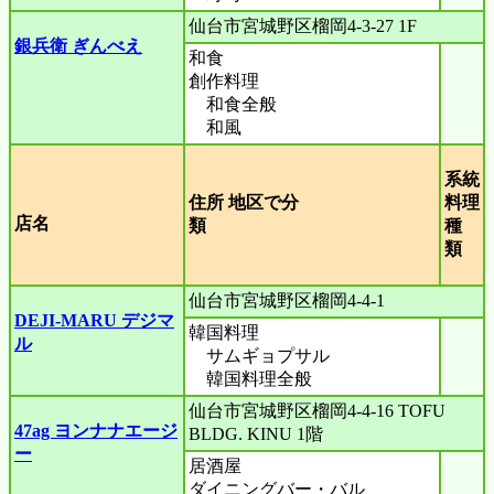
仙台市宮城野区榴岡4-3-27 1F
銀兵衛 ぎんべえ
和食
創作料理
和食全般
和風
系統
住所 地区で分
料理
店名
類
種
類
仙台市宮城野区榴岡4-4-1
DEJI-MARU デジマ
韓国料理
ル
サムギョプサル
韓国料理全般
仙台市宮城野区榴岡4-4-16 TOFU
47ag ヨンナナエージ
BLDG. KINU 1階
ー
居酒屋
ダイニングバー・バル