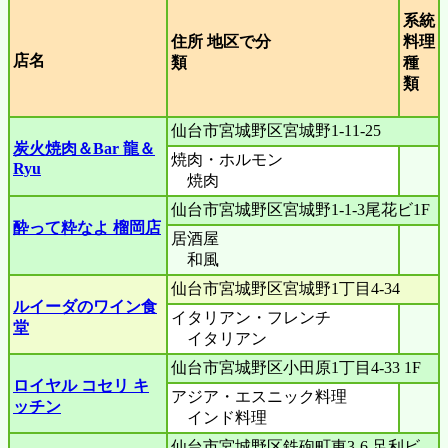
系統
住所 地区で分
料理
店名
類
種
類
仙台市宮城野区宮城野1-11-25
炭火焼肉＆Bar 龍＆
焼肉・ホルモン
Ryu
焼肉
仙台市宮城野区宮城野1-1-3尾花ビ1F
酔って粋なよ 榴岡店
居酒屋
和風
仙台市宮城野区宮城野1丁目4-34
ルイーダのワイン食
イタリアン・フレンチ
堂
イタリアン
仙台市宮城野区小田原1丁目4-33 1F
ロイヤル コセリ キ
アジア・エスニック料理
ッチン
インド料理
仙台市宮城野区鉄砲町東3-6 足利ビ