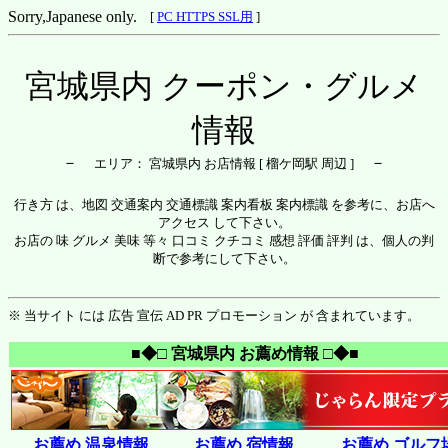
Sorry,Japanese only.
[
PC HTTPS SSL用
]
宮城県内 クーポン・グルメ
情報
－
－
エリア： 宮城県内 お店情報 [ 榴ケ岡駅 周辺 ]
行き方 は、地図 交通案内 交通標識 案内看板 案内標識 を参考に、お店へ
アクセス して下さい。
お店の 味 グルメ 美味 等々 口コミ クチコミ 感想 評価 評判 は、個人の判
断で参考にして下さい。
※ 当サイト には 広告 宣伝 AD PR プロモーション が 含まれています。
■◆□ 宮城県内 お薦め情報 □◆■
お薦め 温泉情報
お薦め 宿情報
お薦め ゴルフ