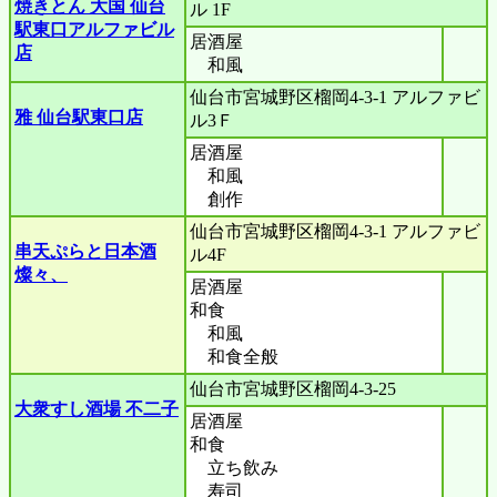
焼きとん 大国 仙台
ル 1F
駅東口アルファビル
居酒屋
店
和風
仙台市宮城野区榴岡4-3-1 アルファビ
雅 仙台駅東口店
ル3Ｆ
居酒屋
和風
創作
仙台市宮城野区榴岡4-3-1 アルファビ
串天ぷらと日本酒
ル4F
燦々、
居酒屋
和食
和風
和食全般
仙台市宮城野区榴岡4-3-25
大衆すし酒場 不二子
居酒屋
和食
立ち飲み
寿司