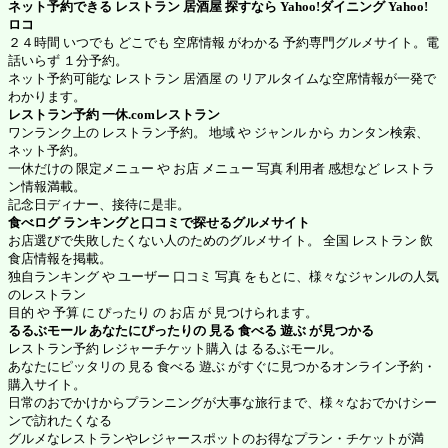
ネット予約できる レストラン 居酒屋 探すなら Yahoo!ダイニング
Yahoo!
ロコ
２４時間 いつでも どこでも 空席情報 がわかる 予約専門グルメサイト。電
話いらず １分予約。
ネット予約可能な レストラン 居酒屋 の リアルタイムな空席情報が一発で
わかります。
レストラン予約
一休.comレストラン
ワンランク上の レストラン予約。 地域 や ジャンル から カンタン検索、
ネット予約。
一休だけの 限定メニュー や お店 メニュー 写真 利用者 感想など レストラ
ン情報満載。
記念日ディナー、接待に是非。
食べログ
ランキングと口コミで探せるグルメサイト
お店選びで失敗したくない人のためのグルメサイト。 全国 レストラン 飲
食店情報を掲載。
独自ランキング や ユーザー 口コミ 写真 をもとに、様々なジャンルの人気
のレストラン
目的 や 予算 に ぴったり の お店 が 見つけられます。
るるぶモール
あなたにぴったりの 見る 食べる 遊ぶ が見つかる
レストラン予約 レジャーチケット購入 は るるぶモール。
あなたにピッタリの 見る 食べる 遊ぶ がすぐに見つかるオンライン予約・
購入サイト。
日常のおでかけからプランニングが大事な旅行まで、様々なおでかけシー
ンで訪れたくなる
グルメなレストランやレジャースポットのお得なプラン・チケットが満