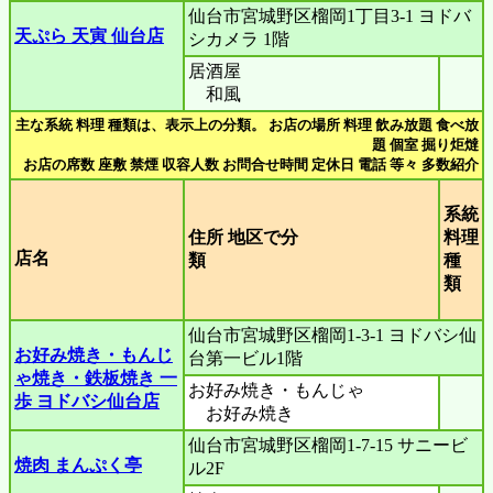
仙台市宮城野区榴岡1丁目3-1 ヨドバ
天ぷら 天寅 仙台店
シカメラ 1階
居酒屋
和風
主な系統 料理 種類は、表示上の分類。 お店の場所 料理 飲み放題 食べ放
題 個室 掘り炬燵
お店の席数 座敷 禁煙 収容人数 お問合せ時間 定休日 電話 等々 多数紹介
系統
住所 地区で分
料理
店名
類
種
類
仙台市宮城野区榴岡1-3-1 ヨドバシ仙
お好み焼き・もんじ
台第一ビル1階
ゃ焼き・鉄板焼き 一
お好み焼き・もんじゃ
歩 ヨドバシ仙台店
お好み焼き
仙台市宮城野区榴岡1-7-15 サニービ
焼肉 まんぷく亭
ル2F