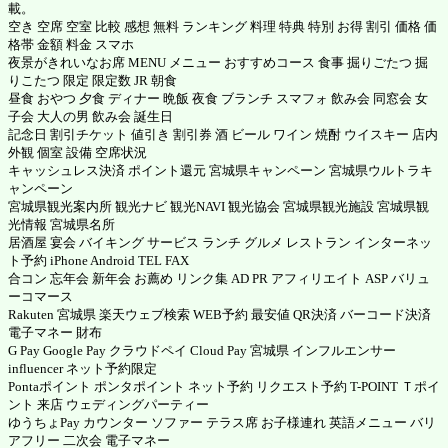
載。
空き 空席 空室 比較 感想 無料 ランキング 料理 特典 特別 お得 割引 価格 価
格帯 金額 料金 スマホ
夜景がきれいなお席 MENU メニュー おすすめコース 食事 掘りごたつ 掘
りこたつ 限定 限定数 JR 朝食
昼食 おやつ 夕食 ディナー 晩飯 夜食 ブランチ スマフォ 飲み会 同窓会 女
子会 大人の男 飲み会 誕生日
記念日 割引チケット 値引き 割引券 酒 ビール ワイン 焼酎 ウイスキー 店内
外観 個室 設備 空席状況
キャッシュレス決済 ポイント還元 宮城県キャンペーン 宮城県ウルトラキ
ャンペーン
宮城県観光案内所 観光ナビ 観光NAVI 観光協会 宮城県観光施設 宮城県観
光情報 宮城県名所
居酒屋 宴会 バイキング サービス ランチ グルメ レストラン インターネッ
ト予約 iPhone Android TEL FAX
合コン 忘年会 新年会 お薦め リンク集 AD PR アフィリエイト ASP
バリュ
ーコマース
Rakuten 宮城県
楽天ウェブ検索
WEB予約 最安値 QR決済 バーコード決済
電子マネー 財布
G Pay
Google Pay
クラウドペイ
Cloud Pay
宮城県 インフルエンサー
influencer ネット予約限定
Pontaポイント ポンタポイント
ネット予約 リクエスト予約
T-POINT Ｔポイ
ント
来店 ウェディングパーティー
ゆうちょPay カウンター ソファー テラス席 お子様連れ 英語メニュー バリ
アフリー 二次会 電子マネー