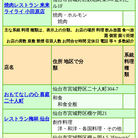
焼肉レストラン 来来
ル1F
ライライ 小田原店
焼肉・ホルモン
焼肉
主な系統 料理 種類は、表示上の分類。 お店の場所 料理 飲み放題 食べ放
題 個室 掘り炬燵
お店の席数 座敷 禁煙 収容人数 お問合せ時間 定休日 電話 等々 多数紹介
系統
住所 地区で分
料理
店名
類
種
類
仙台市宮城野区二十人町304-7
おもてなしの心 喜庭
和食
二十人町
和食全般
仙台市宮城野区榴ケ岡21
レストラン梅林 仙台
創作料理
洋・和洋・各国料理・その他
仙台市宮城野区榴ヶ岡4-5-2Ftownビ