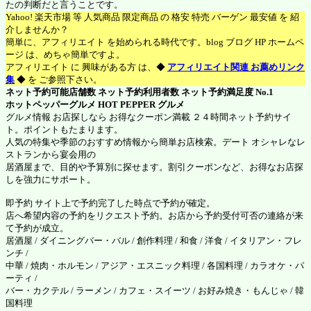
たの判断だと言うことです。
Yahoo! 楽天市場 等 人気商品 限定商品 の 格安 特売 バーゲン 最安値 を 紹
介しませんか？
簡単に、アフィリエイト を始められる時代です。blog ブログ HP ホームペ
ージ は、めちゃ簡単ですよ。
アフィリエイト に 興味がある方 は、◆
アフィリエイト関連 お薦めリンク
集
◆ を ご参照下さい。
ネット予約可能店舗数 ネット予約利用者数 ネット予約満足度 No.1
ホットペッパーグルメ
HOT PEPPER グルメ
グルメ情報 お店探しなら お得なクーポン満載 ２４時間ネット予約サイ
ト。ポイントもたまります。
人気の特集や季節のおすすめ情報から簡単お店検索。デート オシャレなレ
ストランから宴会用の
居酒屋まで、目的や予算別に探せます。割引クーポンなど、お得なお店探
しを強力にサポート。
即予約 サイト上で予約完了した時点で予約が確定。
店へ希望内容の予約をリクエスト予約。お店から予約受付可否の連絡が来
て予約が成立。
居酒屋 / ダイニングバー・バル / 創作料理 / 和食 / 洋食 / イタリアン・フレ
ンチ /
中華 / 焼肉・ホルモン / アジア・エスニック料理 / 各国料理 / カラオケ・パ
ーティ /
バー・カクテル / ラーメン / カフェ・スイーツ / お好み焼き・もんじゃ / 韓
国料理