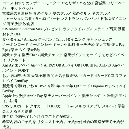
コース おすすめレポート モニター ぐるリザ / ぐるなび 宮城県 フリーペー
パー ホットペッパー
宮城県の春夏秋冬 春のグルメ 夏のグルメ 秋のグルメ 冬のグルメ
キャッシュレス化 / 食べログ / 一休レストラン / ポンパレ / るるぶダイニン
グ 電子決済 飲食店
iOS Android Amazon Silk プレゼント ランチタイム グルメライフ 写真 動画
おトク OFF
食べタイム
/
Amazon クーポン
/ Yahoo!ダイニング キャッシュレス
クーポンコード クーポン番号 キャンセル料 タッチ決済
楽天市場
楽天Pay
Rpay
楽天ペイ
楽天Edy
楽天エディ
楽天Check
楽天チェック
楽天ポイントカード まちかどペイペ
イ リクルート
AirPAY エアペイ
Airペイ
AirPAY QR
Airペイ QR
POICHI for Airレジ
Airペイ
ポイント POINT
お店 宮城県 天気 天気予報 週間天気予報 d払い dカード dカードGOLD ファ
ミペイ FamiPay
新元号 令和 れいわ REIWA 令和8年 2026年 QRコード
Origami Pay
ペイペイ
PayPay
Apple Pay決済
Apple Pay
楽天スーパーポイント
楽天PointClub
飲食店 モバ
イル決済
SNS QUOカード クオカード
QUOカードPay
メルカリアプリ
メルペイ
学割
楽天ふるさと納税
即予約 予約完了した時点でご予約が確定。
希望内容のご予約を リクエスト予約 。予約受付可否の連絡が来て予約が
成立。